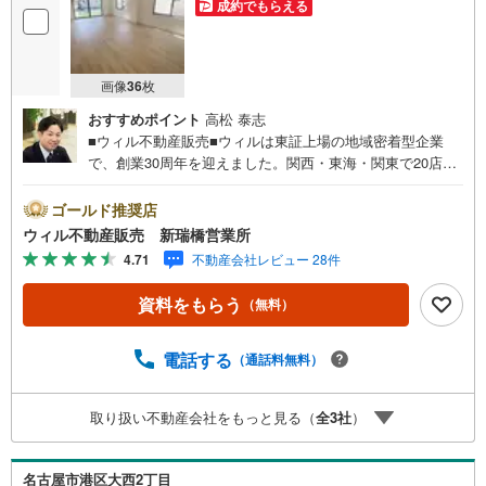
成約でもらえる
画像
36
枚
おすすめポイント
高松 泰志
■ウィル不動産販売■ウィルは東証上場の地域密着型企業
で、創業30周年を迎えました。関西・東海・関東で20店舗
超えの営業所があり、エリア間で連携したお手伝いも可能
です。新瑞橋駅から徒歩1分の店舗には、キッズスペースや
ゴールド推奨店
おむつ替えスペースを完備しており、お子様連れのお客様
ウィル不動産販売 新瑞橋営業所
も安心してご利用いただけます。●平日のお住まい探しの方
4.71
不動産会社レビュー 28件
へ●弊社では平日にご内覧や契約を希望されるお客様のため
に、「平日会員制度」という割引プランをご用意していま
資料をもらう
（無料）
す。●お仕事で忙しい方へ●午前10時から午後7時まで、毎
日営業しております。事前にご予約いただければ、営業時
間外でのご内覧にも対応いたします。また、オンライン内
電話する
（通話料無料）
覧や事前のLINE相談も可能です。●すぐの内覧も可能です●
弊社は定休日なく営業しており、当日のご内覧も承りま
取り扱い不動産会社をもっと見る（
全
3
社
）
す。弊社で掲載している物件以外にもご紹介可能ですの
で、一度ご相談ください。●その他の相談もプロが対応●物
件に関することはもちろん、住宅ローンなどの資金面やリ
名古屋市港区大西2丁目