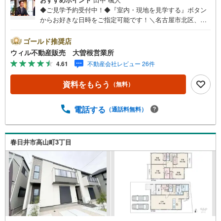
◆ご見学予約受付中！◆『室内・現地を見学する』ボタン
からお好きな日時をご指定可能です！＼名古屋市北区、守
山区ご売却依頼数1位（2023年レインズ調べ）/名古屋市北
区、守山区の直接のご売却依頼を数多くいただいている不
ゴールド推奨店
動産仲介会社です。ネット上で分かる立地環境はもちろ
ウィル不動産販売 大曽根営業所
ん、過去にお任せいただいたお客様に現地の生の声をもと
4.61
不動産会社レビュー 26件
に住戸環境を提案致します。＼平日のお住まい探しの方へ/
弊社では平日にご内覧・契約など平日にお住まい探しをさ
資料をもらう
（無料）
れるお客様にサービスをご用意しています。＼お仕事で忙
しい方へ/午前10時から午後7時まで”毎日”営業しています。
事前にご予約頂きましたら営業時間外でのご内覧もご対応
電話する
（通話料無料）
いたします。＼本物件の他にも気になる物件がある方へ/不
動産業者間で不動産情報が共有されているので、名古屋市
全域や、その他隣接エリアでもご内覧が可能です！ 【大曽
春日井市高山町3丁目
根営業所】○地下鉄名城線、JR中央線「大曽根」駅徒歩1分
○お子様が遊べるキッズスペースあり○定休日ございません