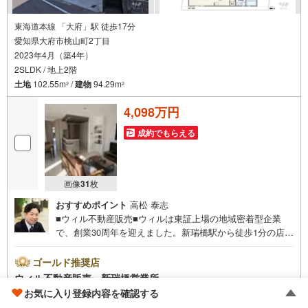
東海道本線 「大府」駅 徒歩17分
愛知県大府市桃山町2丁目
2023年4月（築4年）
2SLDK / 地上2階
土地
102.55m
/
建物
94.29m
2
2
4,098万円
成約でもらえる
画像
31
枚
おすすめポイント
高松 泰志
■ウィル不動産販売■ウィルは東証上場の地域密着型企業
で、創業30周年を迎えました。新瑞橋駅から徒歩1分の店舗
には、キッズスペースやおむつ替えスペースを完備してお
り、お子様連れのお客様も安心してご利用いただけます。●
ゴールド推奨店
平日のお住まい探しの方へ●弊社では平日にご内覧や契約を
ウィル不動産販売 新瑞橋営業所
希望されるお客様のために、「平日会員制度」という割引
お気に入り登録内容を確認する
4.71
不動産会社レビュー 28件
プランをご用意しています。●お仕事で忙しい方へ●午前10