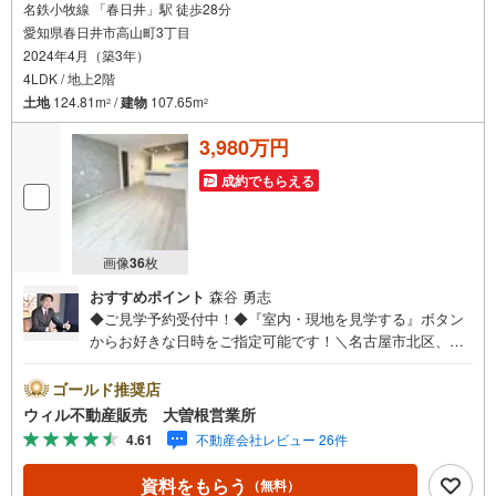
名鉄小牧線 「春日井」駅 徒歩28分
愛知県春日井市高山町3丁目
2024年4月（築3年）
4LDK / 地上2階
土地
124.81m
/
建物
107.65m
2
2
3,980万円
成約でもらえる
画像
36
枚
おすすめポイント
森谷 勇志
◆ご見学予約受付中！◆『室内・現地を見学する』ボタン
からお好きな日時をご指定可能です！＼名古屋市北区、守
山区ご売却依頼数1位（2023年レインズ調べ）/名古屋市北
区、守山区の直接のご売却依頼を数多くいただいている不
ゴールド推奨店
動産仲介会社です。ネット上で分かる立地環境はもちろ
ウィル不動産販売 大曽根営業所
ん、過去にお任せいただいたお客様に現地の生の声をもと
4.61
不動産会社レビュー 26件
に住戸環境を提案致します。＼平日のお住まい探しの方へ/
弊社では平日にご内覧・契約など平日にお住まい探しをさ
資料をもらう
（無料）
れるお客様にサービスをご用意しています。＼お仕事で忙