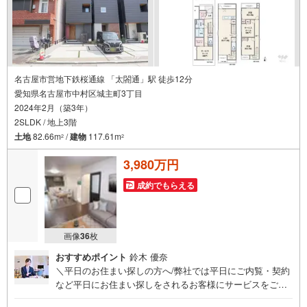
名古屋市営地下鉄桜通線 「太閤通」駅 徒歩12分
愛知県名古屋市中村区城主町3丁目
2024年2月（築3年）
2SLDK / 地上3階
土地
82.66m
/
建物
117.61m
2
2
3,980万円
成約でもらえる
画像
36
枚
おすすめポイント
鈴木 優奈
＼平日のお住まい探しの方へ/弊社では平日にご内覧・契約
など平日にお住まい探しをされるお客様にサービスをご用
意しています。＼お仕事で忙しい方へ/午前10時から午後7