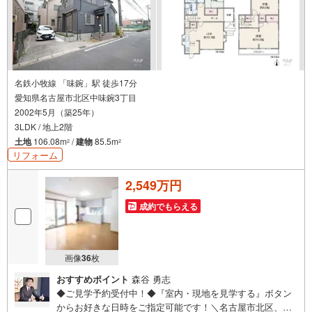
名鉄小牧線 「味鋺」駅 徒歩17分
愛知県名古屋市北区中味鋺3丁目
2002年5月（築25年）
3LDK / 地上2階
土地
106.08m
/
建物
85.5m
2
2
リフォーム
2,549万円
成約でもらえる
画像
36
枚
おすすめポイント
森谷 勇志
◆ご見学予約受付中！◆『室内・現地を見学する』ボタン
からお好きな日時をご指定可能です！＼名古屋市北区、守