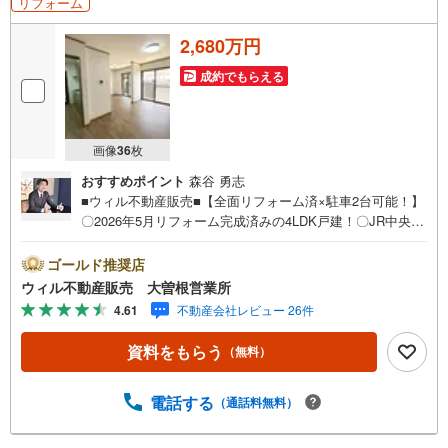
リフォーム
2,680万円
成約でもらえる
画像
36
枚
おすすめポイント
森谷 勇志
■ウィル不動産販売■【全面リフォーム済×駐車2台可能！】
〇2026年5月リフォーム完成済みの4LDK戸建！〇JR中央本
線「神領」駅徒歩11分の立地！名古屋駅まで25分です！〇
キッチン・浴室・洗面台・トイレ新調済み！〇全居室6帖以
ゴールド推奨店
上、南向き中心の明るい住まい！〇駐車2台可能！自転車置
ウィル不動産販売 大曽根営業所
場としてもゆとりあり！〇土地面積約42坪、整形地！〇神
4.61
不動産会社レビュー 26件
領小学校徒歩4分、南城中学校徒歩21分！現在空き家です！
定休日なしのウィルなら即日案内可能！追加リフォームや
資料をもらう
（無料）
住宅ローン、お買換えのご相談も承ります！まずはお気軽
にお問合せください！
電話する
（通話料無料）