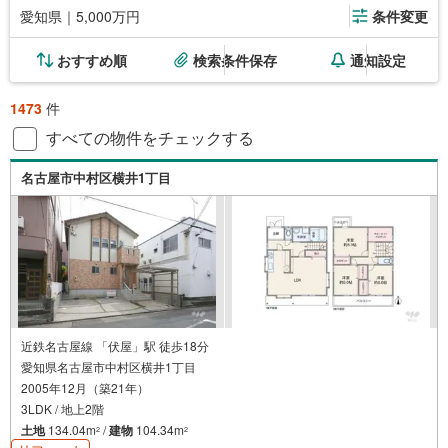
愛知県｜5,000万円
条件変更
おすすめ順
検索条件保存
通知設定
1473
件
すべての物件をチェックする
名古屋市中村区横井1丁目
近鉄名古屋線 「伏屋」駅 徒歩18分
愛知県名古屋市中村区横井1丁目
2005年12月（築21年）
3LDK / 地上2階
土地
134.04m
/
建物
104.34m
2
2