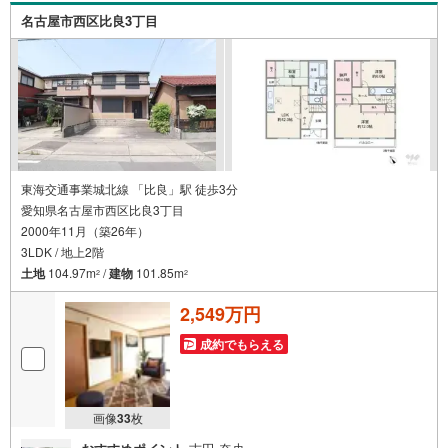
名古屋市西区比良3丁目
東海交通事業城北線 「比良」駅 徒歩3分
愛知県名古屋市西区比良3丁目
2000年11月（築26年）
3LDK / 地上2階
土地
104.97m
/
建物
101.85m
2
2
2,549万円
成約でもらえる
画像
33
枚