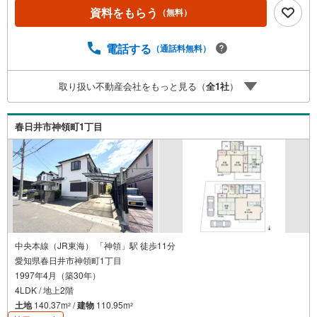
もご内覧が可能です！ 【ウィル不動産販売 久屋大通営業
資料をもらう
（無料）
所】◎地下鉄東山線「栄」駅7A出口から徒歩1分、名城線
「久屋大通」駅7A出口から徒歩1分◎お子様が遊べるキッ
ズスペースあり◎営業時間 10:00～19:00（定休日無し） 上
電話する
（通話料無料）
記時間はお電話が繋がりやすくなっております。ぜひお気
軽にご連絡下さい！現地を見学される場合は「室内・現地
取り扱い不動産会社をもっと見る（
全
1
社
）
を見学する（無料）」ボタンよりご希望の日時をご記入い
ただけますとスムーズにご案内が可能です。
春日井市神領町1丁目
中央本線（JR東海） 「神領」駅 徒歩11分
愛知県春日井市神領町1丁目
1997年4月（築30年）
4LDK / 地上2階
土地
140.37m
/
建物
110.95m
2
2