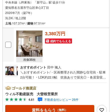
中央本線（JR東海） 「新守山」駅 徒歩11分
愛知県名古屋市守山区幸心3丁目
2020年7月（築7年）
3LDK / 地上2階
土地
107.37m
/
建物
97.51m
2
2
3,380万円
成約でもらえる
画像
35
枚
おすすめポイント
田中 颯人
＼おすすめポイント/・区画整理された閑静な住宅街・駐車
2台可能！・LDK約22.0帖 吹抜ありで採光◎・各居室収納
つき・収納量多数！・7帖以上の洋室2部屋で用途多数！・
水回り設備も保守状況良好＼駅近好立地/・JR中央線「新守
ゴールド推奨店
山」駅徒歩11分・瀬古小学校徒歩9分・守山西中学校徒歩1
ウィル不動産販売 大曽根営業所
2分・バロー新守山店徒歩12分＼近隣エリアも取り扱いして
4.61
不動産会社レビュー 26件
おります/ 中、東、西、中村、昭和、千種、北、熱田、瑞
穂、名東区など名古屋市内エリアを問わずご紹介可能！名
資料をもらう
（無料）