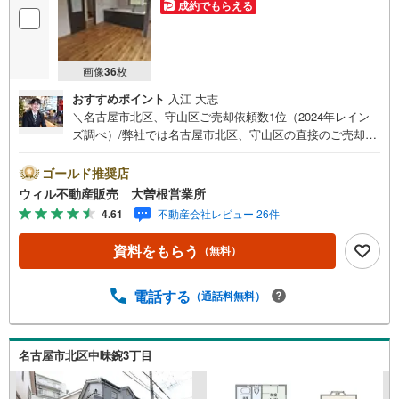
成約でもらえる
画像
36
枚
おすすめポイント
入江 大志
＼名古屋市北区、守山区ご売却依頼数1位（2024年レイン
ズ調べ）/弊社では名古屋市北区、守山区の直接のご売却依
頼を数多くいただいています。ネット上で分かる立地環境
はもちろん、過去にお任せいただいたお客様の声をもとに
ゴールド推奨店
住環境を提案致します。＼他にも気になる物件がある方へ/
ウィル不動産販売 大曽根営業所
不動産業者間で情報が共有されているので、名古屋市全域
4.61
不動産会社レビュー 26件
やその他隣接エリアでもご内覧が可能です！ 【ウィル 大
曽根営業所】◎地下鉄名城線、JR中央線「大曽根」駅徒歩
資料をもらう
（無料）
1分◎お子様が遊べるキッズスペースあり◎営業時間 10:00
～19:00（定休日無し）上記時間はお電話が繋がりやすくな
っております。ぜひお気軽にご連絡下さい！現地を見学さ
電話する
（通話料無料）
れる場合は「室内・現地を見学する（無料）」ボタンより
ご希望の日時をご記入いただけますとスムーズにご案内が
可能です。
名古屋市北区中味鋺3丁目