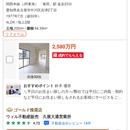
関西本線（JR東海） 「春田」駅 徒歩23分
愛知県名古屋市中川区吉津2丁目
1977年7月（築50年）
4LDK / 地上2階
土地
230m
/
建物
94.39m
2
2
リフォーム
2,580万円
成約でもらえる
画像
33
枚
おすすめポイント
鈴木 優奈
＼平日のお住まい探しの方へ/弊社では平日にご内覧・契約
など平日にお住まい探しをされるお客様にサービスをご用
意しています。＼お仕事で忙しい方へ/午前10時から午後7
時まで”毎日”営業しています。事前にご予約頂きましたら営
ゴールド推奨店
業時間外でのご内覧もご対応いたします。＼本物件の他に
ウィル不動産販売 久屋大通営業所
も気になる物件がある方へ/不動産業者間で不動産情報が共
4.72
不動産会社レビュー 18件
有されているので、名古屋市全域や、その他隣接エリアで