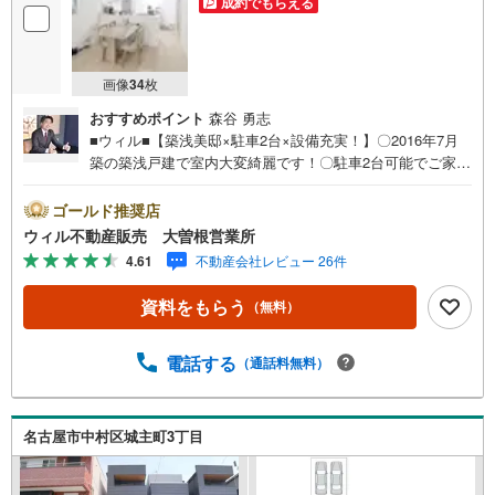
成約でもらえる
画像
34
枚
おすすめポイント
森谷 勇志
■ウィル■【築浅美邸×駐車2台×設備充実！】〇2016年7月
築の築浅戸建で室内大変綺麗です！〇駐車2台可能でご家族
でのお車利用も安心！〇床暖房・食洗機・浴室乾燥機・追
焚機能など充実設備！〇太陽光発電付きでランニングコス
ゴールド推奨店
トにも配慮！〇ルーフバルコニー付きで開放感のある住ま
ウィル不動産販売 大曽根営業所
い！〇24時間換気システムで室内環境も快適！〇収納スペ
4.61
不動産会社レビュー 26件
ースも豊富でお部屋をすっきり使えます！〇小学校徒歩10
分以内で子育て世帯にも安心の立地！〇ファミリー層にお
資料をもらう
（無料）
すすめの住環境です！
電話する
（通話料無料）
名古屋市中村区城主町3丁目