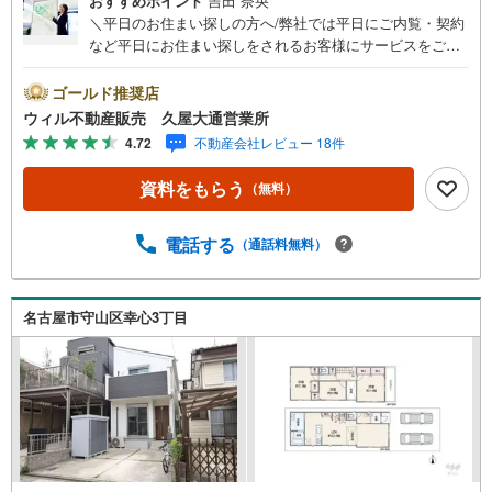
おすすめポイント
吉田 奈央
＼平日のお住まい探しの方へ/弊社では平日にご内覧・契約
など平日にお住まい探しをされるお客様にサービスをご用
意しています。＼お仕事で忙しい方へ/午前10時から午後7
時まで”毎日”営業しています。事前にご予約頂きましたら営
ゴールド推奨店
業時間外でのご内覧もご対応いたします。＼本物件の他に
ウィル不動産販売 久屋大通営業所
も気になる物件がある方へ/不動産業者間で不動産情報が共
4.72
不動産会社レビュー 18件
有されているので、名古屋市全域や、その他隣接エリアで
もご内覧が可能です！ 【ウィル不動産販売 久屋大通営業
資料をもらう
（無料）
所】◎地下鉄東山線「栄」駅7A出口から徒歩1分、名城線
「久屋大通」駅7A出口から徒歩1分◎お子様が遊べるキッ
ズスペースあり◎営業時間 10:00～19:00（定休日無し） 上
電話する
（通話料無料）
記時間はお電話が繋がりやすくなっております。ぜひお気
軽にご連絡下さい！現地を見学される場合は「室内・現地
を見学する（無料）」ボタンよりご希望の日時をご記入い
名古屋市守山区幸心3丁目
ただけますとスムーズにご案内が可能です。