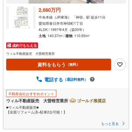
2,680万円
中央本線（JR東海） 「神領」駅 徒歩11分
愛知県春日井市神領町1丁目
4LDK / 1997年4月（築30年）
土地
140.37m
/
建物
110.95m
2
2
成約でもらえる
ウィル不動産販売 大曽根営業所
資料をもらう
（無料）
電話する
（通話料無料）
不動産会社おすすめポイント
ウィル不動産販売 大曽根営業所
ゴールド推奨店
■ウィル不動産販売■
【全面リフォーム済×駐車2台可能！】
〇2026年5月リフォーム完成済みの4LDK戸建！
もっと見る
〇JR中央本線「神領」駅徒歩11分の立地！
名古屋駅まで25分です！