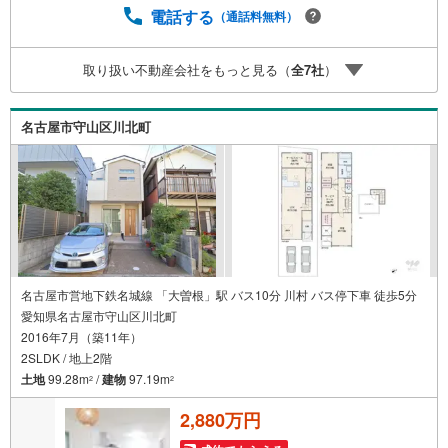
りやすくなっております。ぜひお気軽にご連絡下さい！現
電話する
（通話料無料）
地を見学される場合は「室内・現地を見学する（無料）」
ボタンよりご希望の日時をご記入いただけますとスムーズ
取り扱い不動産会社をもっと見る（
全
7
社
）
にご案内が可能です。
名古屋市守山区川北町
名古屋市営地下鉄名城線 「大曽根」駅 バス10分 川村 バス停下車 徒歩5分
愛知県名古屋市守山区川北町
2016年7月（築11年）
2SLDK / 地上2階
土地
99.28m
/
建物
97.19m
2
2
2,880万円