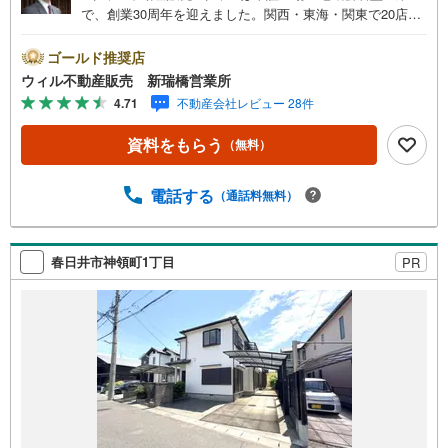
で、創業30周年を迎えました。関西・東海・関東で20店舗
超えの営業所があり、エリア間で連携したお手伝いも可能
です。新瑞橋駅から徒歩1分の店舗には、キッズスペースや
ゴールド推奨店
おむつ替えスペースを完備しており、お子様連れのお客様
ウィル不動産販売 新瑞橋営業所
も安心してご利用いただけます。●平日のお住まい探しの方
4.71
不動産会社レビュー 28件
へ●弊社では平日にご内覧や契約を希望されるお客様のため
に、「平日会員制度」という割引プランをご用意していま
資料をもらう
（無料）
す。●お仕事で忙しい方へ●午前10時から午後7時まで、毎
日営業しております。事前にご予約いただければ、営業時
間外でのご内覧にも対応いたします。また、オンライン内
電話する
（通話料無料）
覧や事前のLINE相談も可能です。●すぐの内覧も可能です●
弊社は定休日なく営業しており、当日のご内覧も承りま
す。弊社で掲載している物件以外にもご紹介可能ですの
春日井市神領町1丁目
PR
で、一度ご相談ください。●その他の相談もプロが対応●物
件に関することはもちろん、住宅ローンなどの資金面やリ
フォームに関することなど、お住まいに関するどんなこと
でもお気軽にご相談ください。