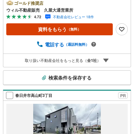
時まで”毎日”営業しています。事前にご予約頂きましたら営
ゴールド推奨店
業時間外でのご内覧もご対応いたします。＼本物件の他に
ウィル不動産販売 久屋大通営業所
も気になる物件がある方へ/不動産業者間で不動産情報が共
4.72
不動産会社レビュー 18件
有されているので、名古屋市全域や、その他隣接エリアで
もご内覧が可能です！ 【ウィル不動産販売 久屋大通営業
資料をもらう
（無料）
所】◎地下鉄東山線「栄」駅7A出口から徒歩1分、名城線
「久屋大通」駅7A出口から徒歩1分◎お子様が遊べるキッ
ズスペースあり◎営業時間 10:00～19:00（定休日無し） 上
電話する
（通話料無料）
記時間はお電話が繋がりやすくなっております。ぜひお気
軽にご連絡下さい！現地を見学される場合は「室内・現地
取り扱い不動産会社をもっと見る（
全
1
社
）
を見学する（無料）」ボタンよりご希望の日時をご記入い
ただけますとスムーズにご案内が可能です。
こ
検索条件を保存する
の
検
索
春日井市高山町3丁目
PR
条
件
で
通
知
を