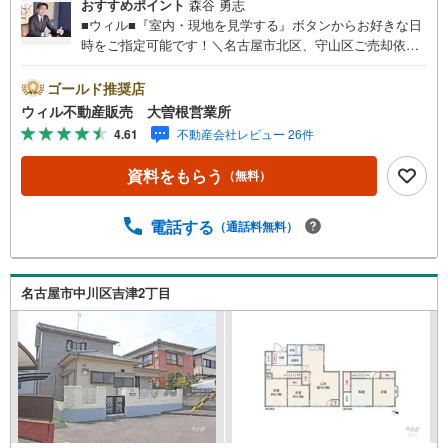
おすすめポイント
森谷 勇志
■ウィル■『室内・現地を見学する』ボタンからお好きな日
時をご指定可能です！＼名古屋市北区、守山区ご売却依頼
数1位（2023年レインズ調べ）/名古屋市北区、守山区の直
接のご売却依頼を数多くいただいている不動産仲介会社で
ゴールド推奨店
す。ネット上で分かる立地環境はもちろん、過去にお任せ
ウィル不動産販売 大曽根営業所
いただいたお客様に現地の生の声をもとに住戸環境を提案
4.61
不動産会社レビュー 26件
致します。＼平日のお住まい探しの方へ/弊社では平日にご
内覧・契約など平日にお住まい探しをされるお客様にサー
資料をもらう
（無料）
ビスをご用意しています。＼お仕事で忙しい方へ/午前10時
から午後7時まで”毎日”営業しています。事前にご予約頂き
ましたら営業時間外でのご内覧もご対応いたします。＼本
電話する
（通話料無料）
物件の他にも気になる物件がある方へ/不動産業者間で不動
産情報が共有されているので、名古屋市全域や、その他隣
接エリアでもご内覧が可能です！ 【大曽根営業所】○地下
名古屋市中川区吉津2丁目
鉄名城線、JR中央線「大曽根」駅徒歩1分○お子様が遊べる
キッズスペースあり○定休日ございません