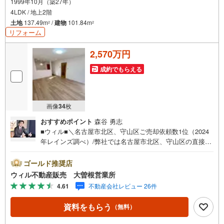
1999年10月（築27年）
4LDK / 地上2階
土地
137.49m
/
建物
101.84m
2
2
リフォーム
2,570万円
成約でもらえる
画像
34
枚
おすすめポイント
森谷 勇志
■ウィル■＼名古屋市北区、守山区ご売却依頼数1位（2024
年レインズ調べ）/弊社では名古屋市北区、守山区の直接の
ご売却依頼を数多くいただいています。ネット上で分かる
立地環境はもちろん、過去にお任せいただいたお客様の声
ゴールド推奨店
をもとに住環境を提案致します。＼他にも気になる物件が
ウィル不動産販売 大曽根営業所
ある方へ/不動産業者間で情報が共有されているので、名古
4.61
不動産会社レビュー 26件
屋市全域やその他隣接エリアでもご内覧が可能です！ 【ウ
ィル 大曽根営業所】◎地下鉄名城線、JR中央線「大曽
資料をもらう
（無料）
根」駅徒歩1分◎お子様が遊べるキッズスペースあり◎営業
時間 10:00～19:00（定休日無し）上記時間はお電話が繋が