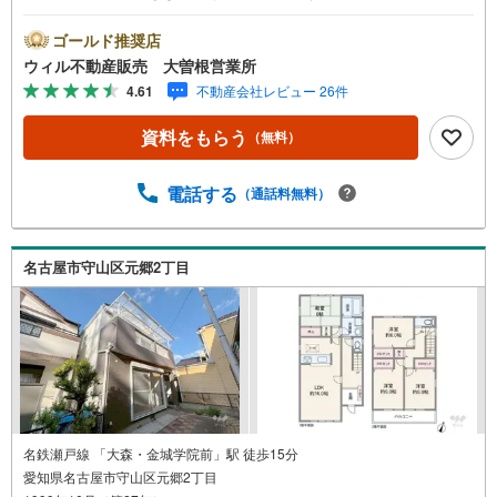
山区ご売却依頼数1位（2023年レインズ調べ）/名古屋市北
区、守山区の直接のご売却依頼を数多くいただいている不
ゴールド推奨店
動産仲介会社です。ネット上で分かる立地環境はもちろ
ウィル不動産販売 大曽根営業所
ん、過去にお任せいただいたお客様に現地の生の声をもと
4.61
不動産会社レビュー 26件
に住戸環境を提案致します。＼平日のお住まい探しの方へ/
弊社では平日にご内覧・契約など平日にお住まい探しをさ
資料をもらう
（無料）
れるお客様にサービスをご用意しています。＼お仕事で忙
しい方へ/午前10時から午後7時まで”毎日”営業しています。
事前にご予約頂きましたら営業時間外でのご内覧もご対応
電話する
（通話料無料）
いたします。＼本物件の他にも気になる物件がある方へ/不
動産業者間で不動産情報が共有されているので、名古屋市
全域や、その他隣接エリアでもご内覧が可能です！ 【大曽
名古屋市守山区元郷2丁目
根営業所】○地下鉄名城線、JR中央線「大曽根」駅徒歩1分
○お子様が遊べるキッズスペースあり○定休日ございません
名鉄瀬戸線 「大森・金城学院前」駅 徒歩15分
愛知県名古屋市守山区元郷2丁目