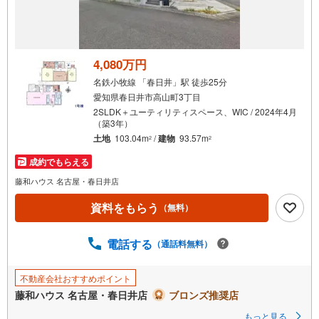
受
け
取
る
4,080万円
・
名鉄小牧線 「春日井」駅 徒歩25分
条
愛知県春日井市高山町3丁目
件
2SLDK＋ユーティリティスペース、WIC / 2024年4月
を
（築3年）
マ
土地
103.04m
/
建物
93.57m
2
2
イ
成約でもらえる
ペ
藤和ハウス 名古屋・春日井店
ー
ジ
資料をもらう
（無料）
に
保
電話する
（通話料無料）
存
す
る
不動産会社おすすめポイント
藤和ハウス 名古屋・春日井店
ブロンズ推奨店
もっと見る