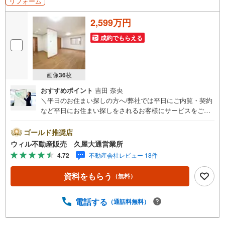
リフォーム
2,599万円
成約でもらえる
画像
36
枚
おすすめポイント
吉田 奈央
＼平日のお住まい探しの方へ/弊社では平日にご内覧・契約
など平日にお住まい探しをされるお客様にサービスをご用
意しています。＼お仕事で忙しい方へ/午前10時から午後7
時まで”毎日”営業しています。事前にご予約頂きましたら営
ゴールド推奨店
業時間外でのご内覧もご対応いたします。＼本物件の他に
ウィル不動産販売 久屋大通営業所
も気になる物件がある方へ/不動産業者間で不動産情報が共
4.72
不動産会社レビュー 18件
有されているので、名古屋市全域や、その他隣接エリアで
もご内覧が可能です！ 【ウィル不動産販売 久屋大通営業
資料をもらう
（無料）
所】◎地下鉄東山線「栄」駅7A出口から徒歩1分、名城線
「久屋大通」駅7A出口から徒歩1分◎お子様が遊べるキッ
ズスペースあり◎営業時間 10:00～19:00（定休日無し） 上
電話する
（通話料無料）
記時間はお電話が繋がりやすくなっております。ぜひお気
軽にご連絡下さい！現地を見学される場合は「室内・現地