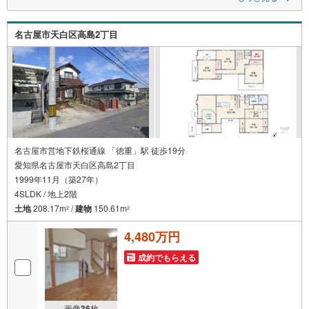
名古屋市天白区高島2丁目
名古屋市営地下鉄桜通線 「徳重」駅 徒歩19分
愛知県名古屋市天白区高島2丁目
1999年11月（築27年）
4SLDK / 地上2階
土地
208.17m
/
建物
150.61m
2
2
4,480万円
成約でもらえる
画像
36
枚