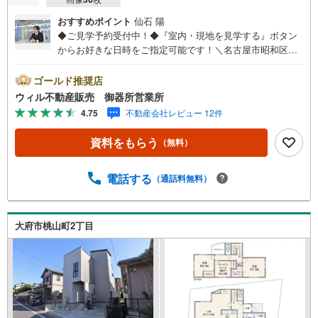
おすすめポイント
仙石 陽
◆ご見学予約受付中！◆『室内・現地を見学する』ボタン
からお好きな日時をご指定可能です！＼名古屋市昭和区、
天白区ご売却依頼数1位（2025年10月現在レインズ調べ）/
名古屋市昭和区、天白区の直接のご売却依頼を数多くいた
ゴールド推奨店
だいている不動産仲介会社です。ネット上で分かる立地環
ウィル不動産販売 御器所営業所
境はもちろん、過去にお任せいただいたお客様に現地の生
4.75
不動産会社レビュー 12件
の声をもとに住戸環境を提案致します。＼平日のお住まい
探しの方へ/弊社では平日にご内覧・契約など平日にお住ま
資料をもらう
（無料）
い探しをされるお客様にサービスをご用意しています。＼
お仕事で忙しい方へ/午前10時から午後7時まで”毎日”営業し
ています。事前にご予約頂きましたら営業時間外でのご内
電話する
（通話料無料）
覧もご対応いたします。＼本物件の他にも気になる物件が
ある方へ/不動産業者間で不動産情報が共有されているの
で、名古屋市全域や、その他隣接エリアでもご内覧が可能
大府市桃山町2丁目
です！ 【御器所営業所】○地下鉄桜通線、鶴舞線「御器
所」駅徒歩1分○お子様が遊べるキッズスペースあり○定休
日ございません