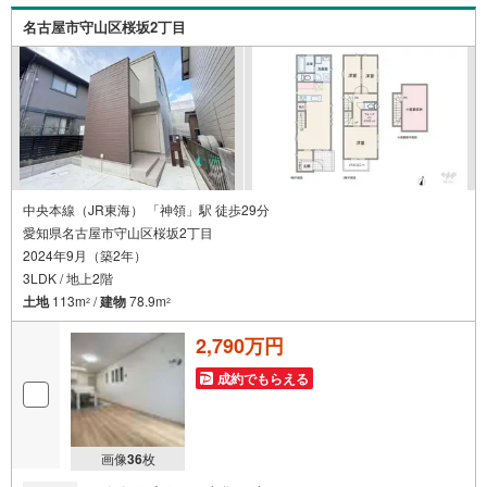
〇キッチン・浴室・洗面台・トイレ新調済み！
名古屋市守山区桜坂2丁目
〇全居室6帖以上、南向き中心の明るい住まい！
〇駐車2台可能！自転車置場としてもゆとりあり！
〇土地面積約42坪、整形地！
〇神領小学校徒歩4分、南城中学校徒歩21分！
現在空き家です！
定休日なしのウィルなら即日案内可能！
追加リフォームや住宅ローン、お買換えのご相談も承ります！
まずはお気軽にお問合せください！
中央本線（JR東海） 「神領」駅 徒歩29分
愛知県名古屋市守山区桜坂2丁目
2024年9月（築2年）
3LDK / 地上2階
土地
113m
/
建物
78.9m
2
2
2,790万円
成約でもらえる
画像
36
枚