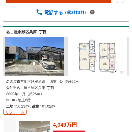
しい方へ/午前10時から午後7時まで”毎日”営業しています。
事前にご予約頂きましたら営業時間外でのご内覧もご対応
電話する
（通話料無料）
いたします。＼本物件の他にも気になる物件がある方へ/不
動産業者間で不動産情報が共有されているので、名古屋市
全域や、その他隣接エリアでもご内覧が可能です！ 【大曽
名古屋市緑区兵庫1丁目
根営業所】○地下鉄名城線、JR中央線「大曽根」駅徒歩1分
○お子様が遊べるキッズスペースあり○定休日ございません
名古屋市営地下鉄桜通線 「徳重」駅 徒歩22分
愛知県名古屋市緑区兵庫1丁目
2000年11月（築26年）
3LDK / 地上2階
土地
156.23m
/
建物
101.02m
2
2
リフォーム
4,049万円