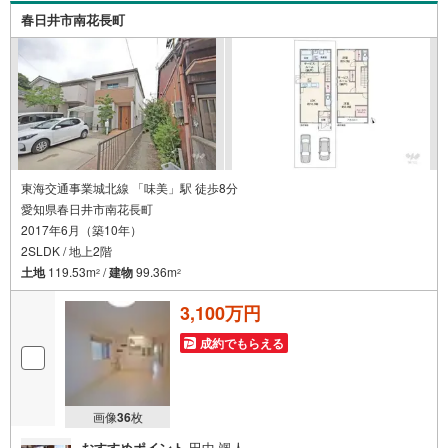
を見学する（無料）」ボタンよりご希望の日時をご記入い
春日井市南花長町
ただけますとスムーズにご案内が可能です。
東海交通事業城北線 「味美」駅 徒歩8分
愛知県春日井市南花長町
2017年6月（築10年）
2SLDK / 地上2階
土地
119.53m
/
建物
99.36m
2
2
3,100万円
成約でもらえる
画像
36
枚
おすすめポイント
田中 颯人