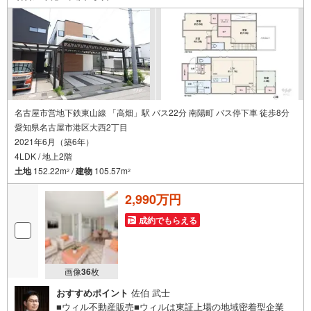
フォームに関することなど、お住まいに関するどんなこと
でもお気軽にご相談ください。
名古屋市営地下鉄東山線 「高畑」駅 バス22分 南陽町 バス停下車 徒歩8分
愛知県名古屋市港区大西2丁目
2021年6月（築6年）
4LDK / 地上2階
土地
152.22m
/
建物
105.57m
2
2
2,990万円
成約でもらえる
画像
36
枚
おすすめポイント
佐伯 武士
■ウィル不動産販売■ウィルは東証上場の地域密着型企業