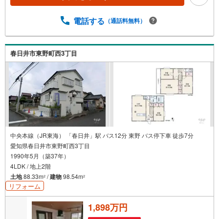
古屋市内に6店舗（久屋大通、覚王山、御器所、大曽根、新
瑞橋、藤が丘）、最寄りの営業所にてご対応いたします！
電話する
（通話料無料）
春日井市東野町西3丁目
中央本線（JR東海） 「春日井」駅 バス12分 東野 バス停下車 徒歩7分
愛知県春日井市東野町西3丁目
1990年5月（築37年）
4LDK / 地上2階
土地
88.33m
/
建物
98.54m
2
2
リフォーム
1,898万円