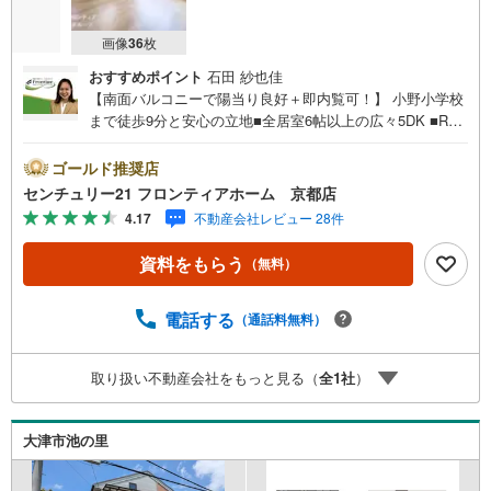
画像
36
枚
おすすめポイント
石田 紗也佳
【南面バルコニーで陽当り良好＋即内覧可！】 小野小学校
まで徒歩9分と安心の立地■全居室6帖以上の広々5DK ■RC
造2階建ての頑丈な住まい■2面採光で通風良好です 特徴・
敷地面積191.71m2のゆとりある敷地・2面採光で通風良好
ゴールド推奨店
な和室・お料理に集中できる壁付けシステムキッチン リフ
センチュリー21 フロンティアホーム 京都店
ォーム内容（令和2年10月）・システムキッチン、システム
4.17
不動産会社レビュー 28件
バス、洗面化粧台交換・クロス張替、フローリング張替・
畳交換、クローゼット新設、ハウスクリーニング 立地・大
資料をもらう
（無料）
津市立小野小学校まで徒歩約9分・大津市立志賀中学校まで
徒歩約70分 弊社が選ばれる理由 1.お金の扱い方のプロ、フ
ァイナンシャルプランナーが資金計画をサポート！2.買い
電話する
（通話料無料）
替えなどにも対応できる売却専門チームあり！3.たくさん
の銀行と繋がりがあるため、最も低金利になるように審査
取り扱い不動産会社をもっと見る（
全
1
社
）
が可能！弊社は専門家同士が連携をとっているため、より
多くの知見がございますお気軽にお問合せください
大津市池の里