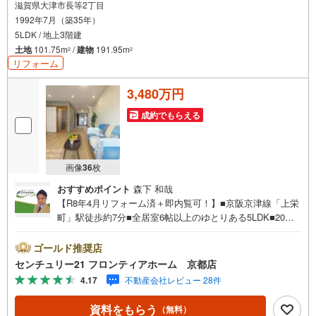
滋賀県大津市長等2丁目
1992年7月（築35年）
5LDK / 地上3階建
土地
101.75m
/
建物
191.95m
2
2
リフォーム
3,480万円
成約でもらえる
画像
36
枚
おすすめポイント
森下 和哉
【R8年4月リフォーム済＋即内覧可！】■京阪京津線「上栄
町」駅徒歩約7分■全居室6帖以上のゆとりある5LDK■20帖
の大空間LDKは通風良好で開放的■スーパーフレンドマート
徒歩約3分 リフォーム内容・外壁塗装（4面）、ベランダ塗
ゴールド推奨店
装・システムキッチン新調、キッチンパネル新調・ユニッ
センチュリー21 フロンティアホーム 京都店
トバス新調、洗面台新調・洗濯パン新調、トイレ新調・モ
4.17
不動産会社レビュー 28件
ニターホン新調、ポスト新調・全室クロス貼替、フロアタ
イル・CF貼替・室内一部塗装、ダウンライト新設・畳表
資料をもらう
（無料）
替、襖貼替、障子貼替、網戸一部貼替 立地・大津市立長等