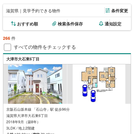
滋賀県｜見学予約できる物件
条件変更
おすすめ順
検索条件保存
通知設定
266
件
すべての物件をチェックする
大津市大石東6丁目
京阪石山坂本線 「石山寺」駅 徒歩96分
滋賀県大津市大石東6丁目
2018年9月（築8年）
3LDK / 地上2階建