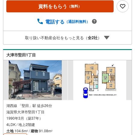
分・大津市立石山中学校まで徒歩約20分 弊社が選ばれる理
資料をもらう
（無料）
由 1.お金の扱い方のプロ、ファイナンシャルプランナーが
資金計画をサポート！2.買い替えなどにも対応できる売却
専門チームあり！3.たくさんの銀行と繋がりがあるため、
電話する
（通話料無料）
最も低金利になるように審査が可能！4.物件のお引渡し後
に必要になったお家のリフォームも弊社のリフォームプラ
取り扱い不動産会社をもっと見る（
全
2
社
）
ンナーがご提案！5.定期的にご連絡を繋ぎ、有事の際に迅
速にサポートいたします弊社は専門家同士が連携をとって
いるため、より多くの知見がございますお気軽にお問合せ
大津市堅田1丁目
ください！
湖西線 「堅田」駅 徒歩26分
滋賀県大津市堅田1丁目
1990年3月（築37年）
4LDK / 地上2階建
土地
104.6m
/
建物
91.08m
2
2