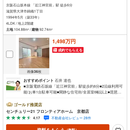
京阪石山坂本線 「近江神宮前」駅 徒歩6分
滋賀県大津市錦織1丁目
1994年5月（築33年）
4LDK / 地上2階建
土地
104.88m
/
建物
92.74m
2
2
1,498万円
成約でもらえる
画像
36
枚
おすすめポイント
石井 達也
■京阪電鉄石坂線「近江神宮前」駅徒歩約6分■2沿線利用可
能/お車1台駐車可能■閑静な住宅街/全居室6帖以上■琵琶湖
まで徒歩約25分 特徴・各居室に収納があるためお部屋がス
ッキリ片付きます・2面採光につきお部屋を明るく保つこと
ゴールド推奨店
ができます・「花屋敷池の里北」停まで徒歩約2分 立地・
センチュリー21 フロンティアホーム 京都店
志賀小学校まで徒歩約15分・皇子山中学校まで徒歩約16分
4.17
不動産会社レビュー 28件
弊社が選ばれる理由 1.お金の扱い方のプロ、ファイナンシ
ャルプランナーが資金計画をサポート！2.買い替えなどに
資料をもらう
（無料）