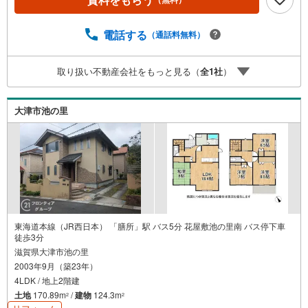
も対応できる売却専門チームあり！3.たくさんの銀行と繋
がりがあるため、最も低金利になるように審査が可能！4.
物件のお引渡し後に必要になったお家のリフォームも弊社
電話する
（通話料無料）
のリフォームプランナーがご提案！5.定期的にご連絡を繋
ぎ、有事の際に迅速にサポートいたします弊社は専門家同
取り扱い不動産会社をもっと見る（
全
1
社
）
士が連携をとっているため、より多くの知見がございま
す。お気軽にお問合せください！
大津市池の里
東海道本線（JR西日本） 「膳所」駅 バス5分 花屋敷池の里南 バス停下車
徒歩3分
滋賀県大津市池の里
2003年9月（築23年）
4LDK / 地上2階建
土地
170.89m
/
建物
124.3m
2
2