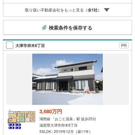
プランナーがご提案！5.定期的にご連絡を繋ぎ、有事の際
取り扱い不動産会社をもっと見る（
全
1
社
）
に迅速にサポートいたします弊社は専門家同士が連携をと
っているため、より多くの知見がございます。お気軽にお
こ
問合せください！
検索条件を保存する
の
検
索
大津市仰木6丁目
PR
条
件
で
通
知
を
受
け
取
る
3,680万円
・
湖西線 「おごと温泉」駅 徒歩25分
条
滋賀県大津市仰木6丁目
件
5SLDK / 2015年12月（築11年）