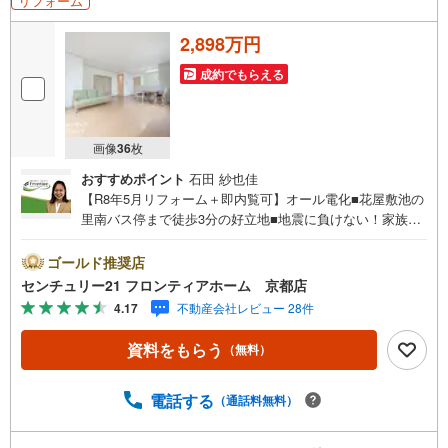
リフォーム
2,898万円
成約でもらえる
画像
36
枚
おすすめポイント
石田 紗也佳
【R8年5月リフォーム＋即内覧可】オール電化■花屋敷池の
里南バス停まで徒歩3分の好立地■地震に負けない！家族の
未来を守る軽量鉄骨造の強さ■マイカーOK！3台駐車可能な
カースペースあり リフォーム内容【2026年5月】・システ
ゴールド推奨店
ムキッチン新調・全居室クロス貼替【2022年12月】・浴
センチュリー21 フロンティアホーム 京都店
室・洗面台・トイレ 立地・平野小学校まで徒歩約26分・打
4.17
不動産会社レビュー 28件
出中学校まで徒歩約16分 弊社が選ばれる理由 1.お金の扱い
方のプロ、ファイナンシャルプランナーが資金計画をサポ
資料をもらう
（無料）
ート！2.買い替えなどにも対応できる売却専門チームあ
り！3.たくさんの銀行と繋がりがあるため、最も低金利に
なるように審査が可能！4.物件のお引渡し後に必要になっ
電話する
（通話料無料）
たお家のリフォームも弊社のリフォームプランナーがご提
案！5.定期的にご連絡を繋ぎ、有事の際に迅速にサポート