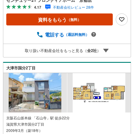
センチュリー21 フロンティアホーム 京都店
クローゼット、各居室収納付きでお部屋をすっきりとお使
4.17
不動産会社レビュー 28件
い頂けます・スーパー・コンビニが徒歩10分圏内にあり買
い物至便な立地です・来客用やシアタールームなど洋室を
資料をもらう
（無料）
多目的に利用して頂けます・閑静な住宅街で街並みもスッ
キリしています 立地・大津市立石山小学校まで徒歩約19
分・大津市立石山中学校まで徒歩約26分 弊社が選ばれる理
電話する
（通話料無料）
由 1.お金の扱い方のプロ、ファイナンシャルプランナーが
資金計画をサポート！2.買い替えなどにも対応できる売却
取り扱い不動産会社をもっと見る（
全
2
社
）
専門チームあり！3.たくさんの銀行と繋がりがあるため、
最も低金利になるように審査が可能！4.物件のお引渡し後
に必要になったお家のリフォームも弊社のリフォームプラ
大津市国分2丁目
ンナーがご提案！
京阪石山坂本線 「石山寺」駅 徒歩22分
滋賀県大津市国分2丁目
2009年3月（築18年）