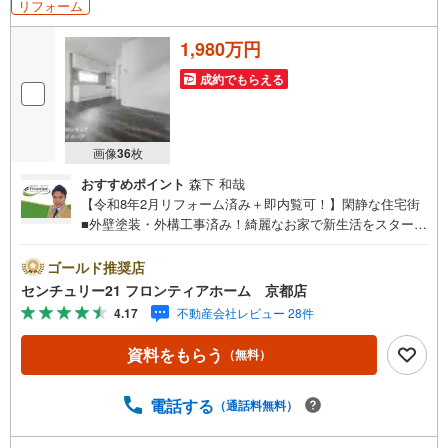
リフォーム
1,980万円
成約でもらえる
画像
36
枚
おすすめポイント
森下 和哉
【令和8年2月リフォーム済み＋即内覧可！】閑静な住宅街
■外壁塗装・外構工事済み！綺麗なお家で新生活をスタート
できます■南東向きにつき日当り良好です！■スーパー「コ
ープかたた」まで徒歩約8分 リフォーム内容・外壁塗装/外
ゴールド推奨店
構工事完了・クロス張替・床張替・キッチン、洗面、トイ
センチュリー21 フロンティアホーム 京都店
レ 立地・堅田小学校まで徒歩約16分・堅田中学校まで徒歩
4.17
不動産会社レビュー 28件
約21分 弊社が選ばれる理由 1.お金の扱い方のプロ、ファイ
ナンシャルプランナーが資金計画をサポート！2.買い替え
資料をもらう
（無料）
などにも対応できる売却専門チームあり！3.たくさんの銀
行と繋がりがあるため、最も低金利になるように審査が可
能！4.物件のお引渡し後に必要になったお家のリフォーム
電話する
（通話料無料）
も弊社のリフォームプランナーがご提案！5.定期的にご連
絡を繋ぎ、有事の際に迅速にサポートいたします弊社は専