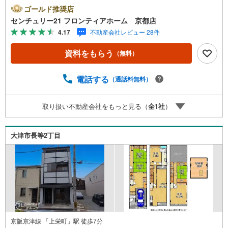
です！ 特徴・日当たり良好な南東向き！・両面にバルコニ
ゴールド推奨店
ーがある通風良好な住戸・ほっこりうれしい掘りごたつ付
センチュリー21 フロンティアホーム 京都店
きの和室・前面道路幅員6m以上につきスムーズな車庫入れ
4.17
不動産会社レビュー 28件
が可能です・地下倉庫を備えており収納に困りません 立
地・平野小学校まで徒歩約31分・打出中学校まで徒歩約19
資料をもらう
（無料）
分 弊社が選ばれる理由 1.お金の扱い方のプロ、ファイナン
シャルプランナーが資金計画をサポート！2.買い替えなど
にも対応できる売却専門チームあり！3.たくさんの銀行と
電話する
（通話料無料）
繋がりがあるため、最も低金利になるように審査が可能！
4.物件のお引渡し後に必要になったお家のリフォームも弊
取り扱い不動産会社をもっと見る（
全
1
社
）
社のリフォームプランナーがご提案！5.定期的にご連絡を
繋ぎ、有事の際に迅速にサポートいたします弊社は専門家
同士が連携をとっているため、より多くの知見がございま
大津市長等2丁目
す。お気軽にお問合せください！
京阪京津線 「上栄町」駅 徒歩7分