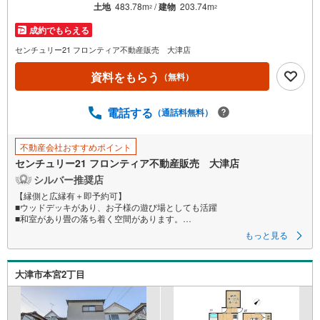
を
土地
483.78m
/
建物
203.74m
2
2
マ
成約でもらえる
イ
ペ
センチュリー21 フロンティア不動産販売 大津店
ー
資料をもらう
（無料）
ジ
に
電話する
保
（通話料無料）
存
す
不動産会社おすすめポイント
る
センチュリー21 フロンティア不動産販売 大津店
シルバー推奨店
【縁側と広縁有＋即予約可】
■ウッドデッキがあり、お子様の遊び場としても活躍
■和室があり畳の落ち着く空間があります。
■対面キッチンですのでリビングの様子を見ながらお料理できます。
もっと見る
特徴
・吹抜があり2階も開放感があります。
大津市本宮2丁目
・ユーティリティースペースがあるのでリビングでお子様も宿題ができま
す。
・納戸が各階にありお部屋を広く使えます。