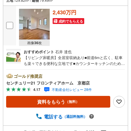
土地
129.82m
/
建物
79.49m
2
2
2,430万円
成約でもらえる
画像
36
枚
おすすめポイント
石井 達也
【リビング床暖房】全居室収納あり■前道6mと広く、駐車
も楽々できる便利な立地です■カウンターキッチンのため、
お子様の様子を見ながらお料理ができます 特徴・小学校ま
で徒歩4分でお子様も安心して通学できますね・スーパーコ
ゴールド推奨店
ンビニ徒歩圏内でお買い物も便利です・窓が多くあり自然
センチュリー21 フロンティアホーム 京都店
光がたっぷり入る明るいお部屋です 立地・大津市立大石小
4.17
不動産会社レビュー 28件
学校まで徒歩約4分・大津市南郷中学校まで徒歩約66分 弊
社が選ばれる理由 1.お金の扱い方のプロ、ファイナンシャ
資料をもらう
（無料）
ルプランナーが資金計画をサポート！2.買い替えなどにも
対応できる売却専門チームあり！3.たくさんの銀行と繋が
りがあるため、最も低金利になるように審査が可能！4.物
電話する
（通話料無料）
件のお引渡し後に必要になったお家のリフォームも弊社の
リフォームプランナーがご提案！5.定期的にご連絡を繋