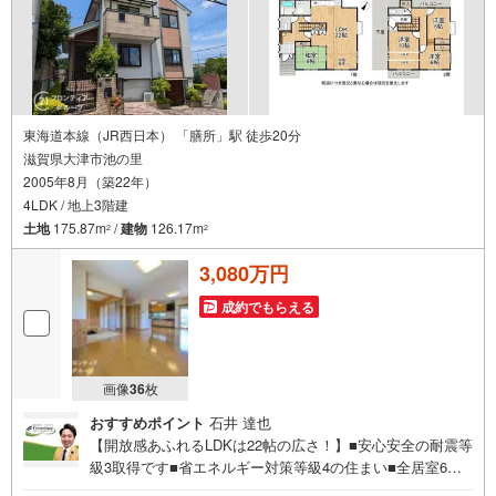
東海道本線（JR西日本） 「膳所」駅 徒歩20分
滋賀県大津市池の里
2005年8月（築22年）
4LDK / 地上3階建
土地
175.87m
/
建物
126.17m
2
2
3,080万円
成約でもらえる
画像
36
枚
おすすめポイント
石井 達也
【開放感あふれるLDKは22帖の広さ！】■安心安全の耐震等
級3取得です■省エネルギー対策等級4の住まい■全居室6帖
以上のゆとり、勾配天井やロフトを備えたゆとりある4LDK