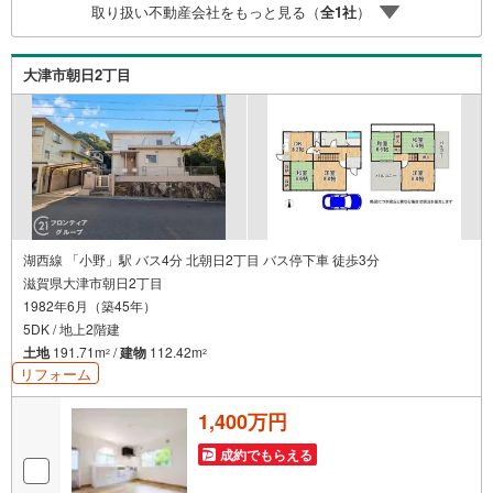
取り扱い不動産会社をもっと見る（
全
1
社
）
門家同士が連携をとっているため、より多くの知見がござ
います。お気軽にお問合せください！
大津市朝日2丁目
湖西線 「小野」駅 バス4分 北朝日2丁目 バス停下車 徒歩3分
滋賀県大津市朝日2丁目
1982年6月（築45年）
5DK / 地上2階建
土地
191.71m
/
建物
112.42m
2
2
リフォーム
1,400万円
成約でもらえる