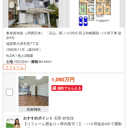
東海道本線（JR西日本） 「石山」駅 バス25分 田上幼稚園前 バス停下車 徒
歩4分
滋賀県大津市里7丁目
1992年11月（築34年）
4LDK / 地上2階建
土地
105.02m
/
建物
84.44m
2
2
リフォーム
1,090万円
成約でもらえる
画像
36
枚
おすすめポイント
石田 紗也佳
【リフォーム歴あり＋即内覧可！】・バス停徒歩4分で通勤