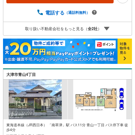
小学校まで徒歩約11分・大津市立皇子山中学校まで徒歩約1
8分 弊社が選ばれる理由 1.お金の扱い方のプロ、ファイナ
電話する
（通話料無料）
ンシャルプランナーが資金計画をサポート！2.買い替えな
どにも対応できる売却専門チームあり！3.たくさんの銀行
取り扱い不動産会社をもっと見る（
全
2
社
）
と繋がりがあるため、最も低金利になるように審査が可
能！4.物件のお引渡し後に必要になったお家のリフォーム
も弊社のリフォームプランナーがご提案！お気軽にお問合
せください！
大津市青山4丁目
東海道本線（JR西日本） 「南草津」駅 バス11分 青山一丁目 バス停下車 徒
歩4分