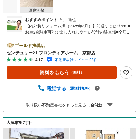
画像
36
枚
おすすめポイント
石井 達也
【内外装リフォーム済（2025年3月）】前道ゆったり6m ■
お車2台駐車可能で出し入れしやすい設計の駐車場■全居室
6帖以上でゆったりとした間取りです■2面採光で自然光が
たっぷり入る空間です リフォーム内容（2025年3月）・屋
ゴールド推奨店
根塗装/外壁洗浄・駐車場増設/アプローチ新設・L型キッチ
センチュリー21 フロンティアホーム 京都店
ン/洗面化粧台/ユニットバス/トイレ新調・壁・天井（和室
4.17
不動産会社レビュー 28件
を除く）クロス張替・トイレ・洗面CF張替/襖・障子張替・
LDK・廊下1階フロア新調/2階洋室フロア張替 立地・田上小
資料をもらう
（無料）
学校まで徒歩約28分・田上中学校まで徒歩約51分 弊社が選
ばれる理由 1.お金の扱い方のプロ、ファイナンシャルプラ
ンナーが資金計画をサポート！2.買い替えなどにも対応で
電話する
（通話料無料）
きる売却専門チームあり！3.たくさんの銀行と繋がりがあ
るため、最も低金利になるように審査が可能！4.物件のお
取り扱い不動産会社をもっと見る（
全
2
社
）
引渡し後に必要になったお家のリフォームも弊社のリフォ
ームプランナーがご提案！弊社は専門家同士が連携をとっ
ているため、より多くの知見がございます。お気軽にお問
大津市里7丁目
合せください！