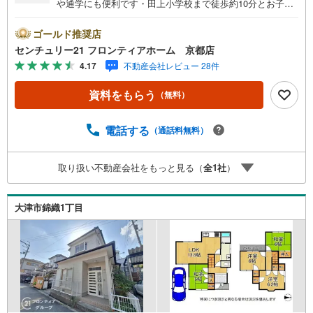
や通学にも便利です・田上小学校まで徒歩約10分とお子様
の登下校も安心の距離・エフ・マーケットもみじヶ丘店ま
で徒歩6分とお買い物至便 特徴・南西向き道路に面し、陽
ゴールド推奨店
当たり・通風良好・全室6帖以上のゆとりある居住空間・駐
センチュリー21 フロンティアホーム 京都店
車スペース完備で毎日の移動もスムーズ リフォーム内容・
4.17
不動産会社レビュー 28件
2024年5月:クロス一部張替、畳表替え、CF張替（LDK）・
2025年12月:ハウスクリーニング・2026年4月:キッチンダイ
資料をもらう
（無料）
ノックシート施工 立地・大津市立田上小学校まで徒歩約10
分・大津市立田上中学校まで徒歩約42分 弊社が選ばれる理
由1.お金の扱い方のプロ、ファイナンシャルプランナーが
電話する
（通話料無料）
資金計画をサポート！2.買い替えなどにも対応できる売却
専門チームあり！3.たくさんの銀行と繋がりがあるため、
取り扱い不動産会社をもっと見る（
全
1
社
）
最も低金利になるように審査が可能4.物件のお引渡し後に
必要になったお家のリフォームも弊社のリフォームプラン
ナーがご提案！5.定期的にご連絡を繋ぎ、有事の際に迅速
大津市錦織1丁目
にサポートいたします