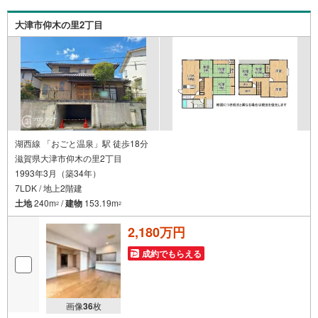
ォームプランナーがご提案！弊社は専門家同士が連携をと
っているため、より多くの知見がございますお気軽にお問
大津市仰木の里2丁目
合せください！
湖西線 「おごと温泉」駅 徒歩18分
滋賀県大津市仰木の里2丁目
1993年3月（築34年）
7LDK / 地上2階建
土地
240m
/
建物
153.19m
2
2
2,180万円
成約でもらえる
画像
36
枚