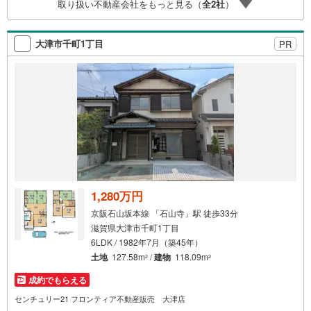
取り扱い不動産会社をもっと見る（
全
2
社
）
いたします弊社は専門家同士が連携をとっているため、よ
り多くの知見がございます。お気軽にお問合せください！
大津市千町1丁目
PR
1,280万円
京阪石山坂本線 「石山寺」駅 徒歩33分
滋賀県大津市千町1丁目
6LDK / 1982年7月（築45年）
土地
127.58m
/
建物
118.09m
2
2
成約でもらえる
センチュリー21 フロンティア不動産販売 大津店