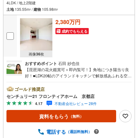
4LDK / 地上2階建
土地
135.55m
/
建物
105.98m
2
2
2,380万円
成約でもらえる
画像
36
枚
おすすめポイント
石田 紗也佳
【琵琶湖の花火鑑賞可＋即内覧可！】角地につき陽当り良
好！■LDK20帖のアイランドキッチンで解放感あふれる空間
です■前道6m以上で駐車もスムーズですね■食洗器付きで家
事も楽々です 特徴・閑静な住宅街で子育ても安心の住環境
ゴールド推奨店
です・浴室乾燥機付きで雨の日のお洗濯も安心ですね・ロ
センチュリー21 フロンティアホーム 京都店
フト付きで荷物もすっきり片付きます 立地・晴嵐小学校ま
4.17
不動産会社レビュー 28件
で徒歩約18分・北大路中学校まで徒歩約22分 弊社が選ばれ
る理由 1.お金の扱い方のプロ、ファイナンシャルプランナ
資料をもらう
（無料）
ーが資金計画をサポート！2.買い替えなどにも対応できる
売却専門チームあり！3.たくさんの銀行と繋がりがあるた
め、最も低金利になるように審査が可能！4.物件のお引渡
電話する
（通話料無料）
し後に必要になったお家のリフォームも弊社のリフォーム