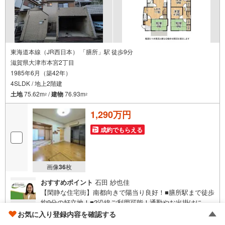
立地
・仰木小学校まで徒歩約7分
・仰木中学校まで徒歩約10分
弊社が選ばれる理由
1.お金の扱い方のプロ、ファイナンシャルプランナーが資金計画をサポー
ト！
東海道本線（JR西日本） 「膳所」駅 徒歩9分
2.買い替えなどにも対応できる売却専門チームあり！
滋賀県大津市本宮2丁目
3.たくさんの銀行と繋がりがあるため、最も低金利になるように審査が可
1985年6月（築42年）
能！
4.物件のお引渡し後に必要になったお家のリフォームも弊社のリフォームプ
4SLDK / 地上2階建
ランナーがご提案！
土地
75.62m
/
建物
76.93m
2
2
5.定期的にご連絡を繋ぎ、有事の際に迅速にサポートいたします
1,290万円
弊社は専門家同士が連携をとっているため、より多くの知見がございま
す。
お気軽にお問合せください！
成約でもらえる
画像
36
枚
おすすめポイント
石田 紗也佳
【閑静な住宅街】南都向きで陽当り良好！■膳所駅まで徒歩
約9分の好立地！■2沿線ご利用可能！通勤やお出掛けに便
利エリア！■駐車スペース1台あり！ 特徴・4SLDKでお子様
お気に入り登録内容を確認する
が増えても安心のお部屋数、趣味のお部屋も作れます
ゴールド推奨店