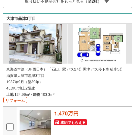
取り扱い不動産会社をもっと見る（
全
2
社
）
ぎ、有事の際に迅速にサポートいたします弊社は専門家同
士が連携をとっているため、より多くの知見がございま
す。お気軽にお問合せください！
大津市黒津3丁目
東海道本線（JR西日本） 「石山」駅 バス27分 黒津 バス停下車 徒歩5分
滋賀県大津市黒津3丁目
1987年9月（築39年）
4LDK / 地上2階建
土地
124.96m
/
建物
103.3m
2
2
リフォーム
1,470万円
成約でもらえる