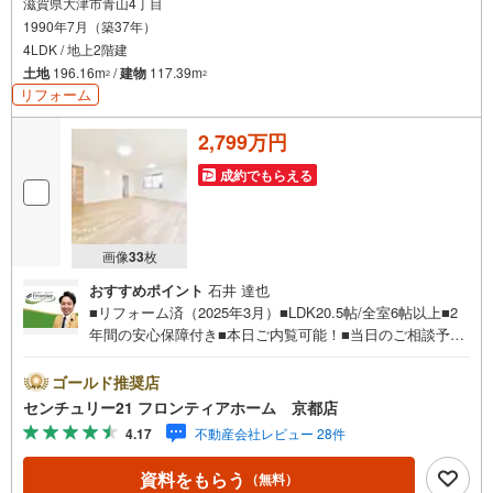
滋賀県大津市青山4丁目
1990年7月（築37年）
4LDK / 地上2階建
土地
196.16m
/
建物
117.39m
2
2
リフォーム
2,799万円
成約でもらえる
画像
33
枚
おすすめポイント
石井 達也
■リフォーム済（2025年3月）■LDK20.5帖/全室6帖以上■2
年間の安心保障付き■本日ご内覧可能！■当日のご相談予約
はお電話がスムーズ リフォーム内容・キッチン、トイレ、
洗面台新品・クロス張替え、フロアタイル貼り・建具交
ゴールド推奨店
換・畳表替え、障子・襖貼替・室内クリーニング・白蟻点
センチュリー21 フロンティアホーム 京都店
検 立地・青山小学校まで徒歩約11分・青山小学校まで徒歩
4.17
不動産会社レビュー 28件
約11分 弊社について・センチュリー21グループ売上販売・
契約件数 全国1位の実績（2023年時点・全国991店舗中）・
資料をもらう
（無料）
リフォームなどのご相談承ります！（カーポートの設置、