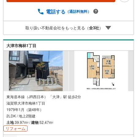
間取りの一部変更などご提案可能 ）・365日営業中！お客
様のご都合に合わせてご案内 →現地/物件見学（約30分
電話する
（通話料無料）
～）→ご希望条件のご相談（約30分～）→資金計画やロー
ンのご相談（約30分～）→ご売却相談（約30分～）お気軽
取り扱い不動産会社をもっと見る（
全
3
社
）
にお問い合わせください！
大津市梅林1丁目
東海道本線（JR西日本） 「大津」駅 徒歩2分
滋賀県大津市梅林1丁目
1979年1月（築48年）
2LDK / 地上2階建
土地
39.97m
/
建物
52.47m
2
2
リフォーム