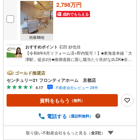
2,798万円
成約でもらえる
画像
36
枚
おすすめポイント
石田 紗也佳
【令和8年6月リフォーム済×即内覧可！】■東海道本線「大
津駅」徒歩2分■南側道路に面し陽当たり良好な2LDK■全居
室収納完備で室内すっきり片付きます！ 特徴・ 木の温もり
溢れる天然木フルリフォーム・独立洗面台や室内洗濯機置
ゴールド推奨店
場など快適な水回り・バルコニー付きで洗濯物も干しやす
センチュリー21 フロンティアホーム 京都店
い設計 リフォーム内容・キッチン、バス、トイレ、洗面化
4.17
不動産会社レビュー 28件
粧台新規交換・壁天井クロス張替、フローリング貼替、ガ
ス給湯器交換・外壁塗装、屋根補修、雨樋交換 立地・逢坂
資料をもらう
（無料）
小学校まで徒歩約9分・打出中学校まで徒歩約13分 弊社が
選ばれる理由 1.お金の扱い方のプロ、ファイナンシャルプ
ランナーが資金計画をサポート！2.買い替えなどにも対応
電話する
（通話料無料）
できる売却専門チームあり！3.たくさんの銀行と繋がりが
あるため、最も低金利になるように審査が可能！4.物件の
取り扱い不動産会社をもっと見る（
全
2
社
）
お引渡し後に必要になったお家のリフォームも弊社のリフ