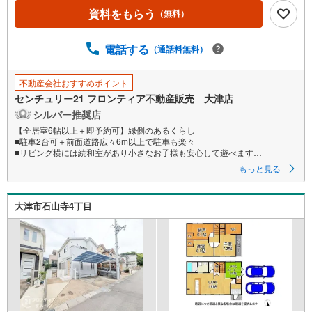
資料をもらう
（無料）
電話する
（通話料無料）
不動産会社おすすめポイント
センチュリー21 フロンティア不動産販売 大津店
シルバー推奨店
【全居室6帖以上＋即予約可】縁側のあるくらし
■駐車2台可＋前面道路広々6m以上で駐車も楽々
■リビング横には続和室があり小さなお子様も安心して遊べます
■収納豊富で荷物がすっきり片付きますね
もっと見る
特徴
・納戸があるので多目的にご利用いただけます
大津市石山寺4丁目
・浴室には窓がありこまめに換気ができます
・スーパー・コンビニ徒歩10分圏内周辺環境充実
リフォーム内容（R7年5月）
・洗面所新調
・全室クロス/フロアタイル/CF/網戸一部/畳表/襖/障子貼替
・室内一部塗装
立地
・南郷小学校まで徒歩14分