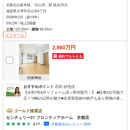
・南郷中学校まで徒歩19分
京阪石山坂本線 「石山寺」駅 徒歩25分
滋賀県大津市石山寺4丁目
弊社が選ばれる理由
2008年2月（築19年）
1.お金の扱い方のプロ、ファイナンシャルプランナーが資金計画をサポー
ト！
3SLDK / 地上2階建
2.買い替えなどにも対応できる売却専門チームあり！
土地
125.39m
/
建物
96.05m
2
2
3.たくさんの銀行と繋がりがあるため、最も低金利になるように審査が可
リフォーム
能！
弊社は専門家同士が連携をとっているため、より多くの知見がございま
2,980万円
す。
お気軽にお問合せください！
成約でもらえる
画像
36
枚
おすすめポイント
石田 紗也佳
【令和7年8月リフォーム済＋即内覧可！】 ■駐車2台可能で
広々16帖のLDKが魅力■全居室収納や納戸もあり荷物の多い
ご家庭も安心■対面キッチンのためお子様の様子を見ながら
お料理ができますね リフォーム内容・キッチン交換・ユニ
ゴールド推奨店
ットバス交換・洗面化粧台交換・トイレ交換・クロス全部
センチュリー21 フロンティアホーム 京都店
屋張替え・洗面所クッションフロア張替え・トイレクッシ
4.17
不動産会社レビュー 28件
ョンフロア張替え 立地・大津市立石山小学校まで徒歩約10