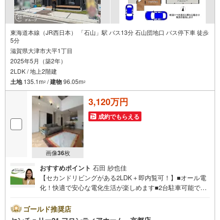
東海道本線（JR西日本） 「石山」駅 バス13分 石山団地口 バス停下車 徒歩
5分
滋賀県大津市大平1丁目
2025年5月（築2年）
2LDK / 地上2階建
土地
135.1m
/
建物
96.05m
2
2
3,120万円
成約でもらえる
画像
36
枚
おすすめポイント
石田 紗也佳
【セカンドリビングがある2LDK＋即内覧可！】■オール電
化！快適で安心な電化生活が楽しめます■2台駐車可能で来
客時など多目的に利用可■ウッドデッキがあり趣味のお時間
などに利用できます 特徴・駐車のしやすい前道広々6mで
ゴールド推奨店
す・全居室収納、収納が充実しております・ウォークイン