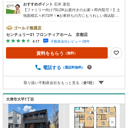
おすすめポイント
石井 達也
【ファミリー向け7SLDKお庭付きのお家＋即内覧可！】土
地面積広々約72坪！■お車持ちの方にもうれしい堀込駐車
場付き■お料理中も会話の弾む対面キッチン■洋室やLDKは
2面採光につき通風良好 特徴・納戸や押入などの収納スペ
ゴールド推奨店
ースがあり普段使わない荷物もスッキリ・キッチン横には
センチュリー21 フロンティアホーム 京都店
ゴミ捨て等にも便利な勝手口・和洋室ございますので用途
4.17
不動産会社レビュー 28件
によってお部屋を使い分けいただけます・セブンイレブン
大津仰木の里店まで徒歩4分！急なお買い物にも便利 立
資料をもらう
（無料）
地・仰木の里小学校まで徒歩約10分・仰木中学校まで徒歩
約13分 弊社が選ばれる理由 1.お金の扱い方のプロ、ファイ
ナンシャルプランナーが資金計画をサポート！2.買い替え
電話する
（通話料無料）
などにも対応できる売却専門チームあり！3.たくさんの銀
行と繋がりがあるため、最も低金利になるように審査が可
取り扱い不動産会社をもっと見る（
全
1
社
）
能！4.物件のお引渡し後に必要になったお家のリフォーム
も弊社のリフォームプランナーがご提案！弊社は専門家同
士が連携をとっているため、より多くの知見がございま
大津市大平1丁目
す。お気軽にお問合せください！