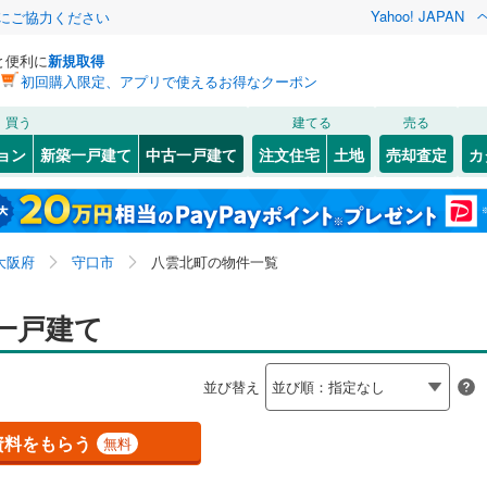
Yahoo! JAPAN
金にご協力ください
と便利に
新規取得
初回購入限定、アプリで使えるお得なクーポン
検索条件を保存しました
買う
建てる
売る
（JR西日本）
(
0
)
関西本線（JR西日本）
(
0
)
リノベーション
ョン
新築一戸建て
中古一戸建て
注文住宅
土地
売却査定
カ
この検索条件の新着物件通知は、
マイページ
から設定できます。
福知山線
(
0
)
ション・リフォーム
築古・築30年以上
（
0
）
2
(
1
)
)
福島区
大久保町
(
13
(
5
)
)
岩手
宮城
秋田
山形
関西空港線
(
0
)
(
)
31
)
東淀川区
梶町
(
6
)
(
69
)
大阪府、守口市、八雲北町
神奈川
埼玉
千葉
茨城
東線
(
0
)
東海道新幹線
(
0
)
大阪府
守口市
八雲北町の物件一覧
3
0
)
)
北区
西郷通
(
8
(
)
1
)
(
1
1
）
)
大正区
佐太東町
オール電化
(
30
(
1
)
（
)
0
）
長野
富山
石川
福井
一戸建て
etro長堀鶴見緑地線
(
0
)
OsakaMetro今里筋線
(
0
)
検索条件を保存する
台以上
3
(
1
)
)
（
1
）
城東区
寺方元町
ビルトインガレージ
(
37
(
1
)
)
（
0
）
tro谷町線
(
1
)
OsakaMetro四つ橋線
(
0
)
閉じる
閉じる
お気に入りリストを見る
お気に入りリストを見る
閉じる
閉じる
岐阜
静岡
三重
並び替え
タ付インターホン
)
)
天王寺区
橋波東之町
防犯カメラ
(
20
(
（
1
)
0
)
）
マイページ
tro千日前線
(
0
)
OsakaMetro堺筋線
(
0
)
兵庫
京都
滋賀
奈良
(
)
18
)
住吉区
南寺方中通
(
31
)
(
2
)
資料をもらう
無料
線
(
0
)
近鉄奈良線
(
0
)
全体
7
(
1
)
)
住之江区
八雲西町
(
(
29
3
)
)