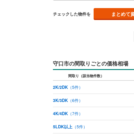
能4
ラン
藤井寺市
キッチン
ます
まとめて
チェックした物件を
四條畷市
独立型キ
阪南市
(
4
販売、価格、
豊能郡能
即入居可
泉南郡田
守口市の間取りごとの価格相場
浴室
南河内郡
間取り（該当物件数）
浴室乾燥
2K/2DK
（
5
件）
収納
3K/3DK
（
6
件）
ウォーク
（
0
）
4K/4DK
（
7
件）
5LDK以上
（
5
件）
バルコニー、