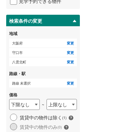
見学予約できる物件
ペ
ー
泉南市
(
41
)
ジ
に
検索条件の変更
大阪狭山市
(
19
)
保
存
豊能郡豊能町
(
29
)
地域
す
る
泉南郡熊取町
(
29
)
大阪府
変更
守口市
変更
南河内郡太子町
(
10
)
八雲北町
変更
路線・駅
路線 未選択
変更
価格
下限なし
上限なし
~
賃貸中の物件は除く
(
1
)
賃貸中の物件のみ
(
0
)