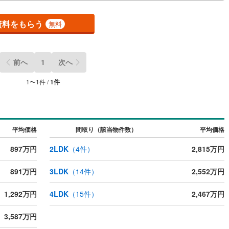
.物件のお引渡し後に必要になったお家のリフォームも弊社のリフォームプ
ナーがご提案5.定期的にご連絡を繋ぎ、有事の際に迅速にサポートいたし
(
43
)
東大阪市
(
284
)
お気軽にお問合せください！
資料をもらう
無料
(
31
)
交野市
(
27
)
ッチン
（
0
）
対面キッチン
（
1
）
2
)
三島郡島本町
(
5
)
前へ
1
次へ
契約、入居関連など
勢町
(
2
)
泉北郡忠岡町
(
4
)
1
〜
1
件 /
1
件
能
（
0
）
尻町
(
1
)
泉南郡岬町
(
17
)
河南町
(
9
)
南河内郡千早赤阪村
(
5
)
平均価格
間取り（該当物件数）
平均価格
機あり
（
0
）
897万円
2LDK
（
4
件）
2,815万円
891万円
3LDK
（
14
件）
2,552万円
インクローゼット
床下収納
（
0
）
1,292万円
4LDK
（
15
件）
2,467万円
3,587万円
庭