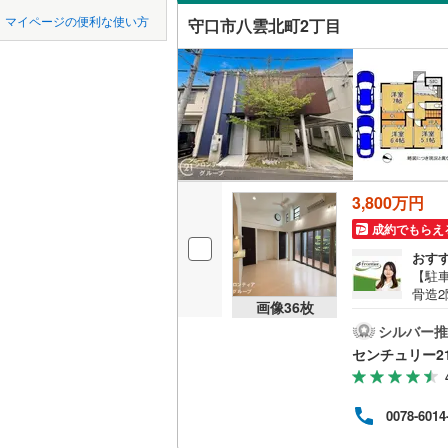
中国
鳥取
近鉄南大
マイページの便利な使い方
守口市八雲北町2丁目
八島町
(
2
吹き抜け
堺市
堺区
近鉄けい
(
35
)
四国
徳島
二世帯向
京阪交野
西区
(
52
)
サービス
九州・沖縄
福岡
阪急千里
美原区
(
4
立地
阪急箕面
大阪府のそのほ
岸和田市
能勢電鉄
最寄りの
かの地域
3,800万円
0
0
0
0
0
0
吹田市
(
4
該当物件
該当物件
該当物件
該当物件
該当物件
該当物件
件
件
件
件
件
件
成約でもらえ
南海多奈
配置、向き、
貝塚市
(
2
おす
阪堺電気
【駐車
前道6m
茨木市
(
6
骨造
南海泉北
画像
36
枚
全居
平坦地
（
富田林市
あり
シルバー推
国際文化
る床
センチュリー2
や浴
松原市
(
7
LD
で通
約7分
箕面市
(
4
リビング
0078-6014
ーが
り！
（
1
）
門真市
(
8