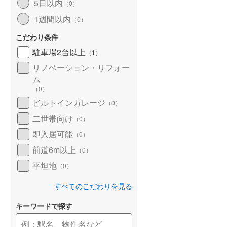
5日以内
（
0
）
1週間以内
（
0
）
こだわり条件
駐車場2台以上
（
1
）
リノベーション・リフォー
ム
（
0
）
ビルトインガレージ
（
0
）
二世帯向け
（
0
）
即入居可能
（
0
）
前道6m以上
（
0
）
平坦地
（
0
）
すべてのこだわりを見る
キーワードで探す