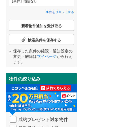
条件
指定なし
近鉄道明寺線
(
0
)
間取り変更可能
（
0
）
条件をリセットする
東区
京阪本線
(
47
(
)
1
)
3階建て以上
（
0
）
こ
阪急京都本線
(
0
)
北区
(
24
)
新着物件通知を受け取る
の
宮崎
鹿児島
沖縄
検
阪急宝塚本線
(
0
)
索
検索条件を保存する
条
阪神なんば線
(
0
)
件
池田市
(
33
)
保存した条件の確認・通知設定の
で
南海高師浜線
(
0
)
小学校まで1km以内
（
1
）
変更・解除は
マイページ
から行え
通
する
る
高槻市
(
188
)
条件をリセットする
条件をリセットする
条件をリセットする
条件をリセットする
条件をリセットする
条件をリセットする
ます。
知
阪堺電気軌道阪堺線
(
0
)
を
枚方市
(
226
)
南海汐見橋線
(
0
)
受
物件の絞り込み
南道路
（
0
）
け
泉佐野市
(
6
)
大阪モノレール線
(
1
)
取
る
河内長野市
(
66
)
水間鉄道
(
0
)
・
条
和泉市
(
27
)
件
を
羽曳野市
(
86
)
成約プレゼント対象物件
マ
イ
高石市
(
10
)