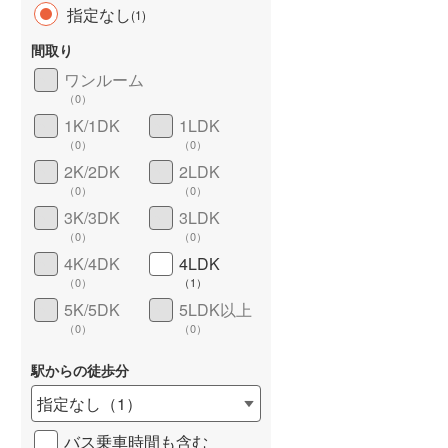
指定なし
(
1
)
間取り
ワンルーム
（
0
）
長期優良住宅
（
0
）
1K/1DK
1LDK
（
0
）
（
0
）
2K/2DK
2LDK
（
0
）
（
0
）
3K/3DK
3LDK
（
0
）
（
0
）
4K/4DK
4LDK
詳しく見る
（
0
）
（
1
）
5K/5DK
5LDK以上
（
0
）
（
0
）
駅からの徒歩分
指定なし
（
1
）
バス乗車時間も含む