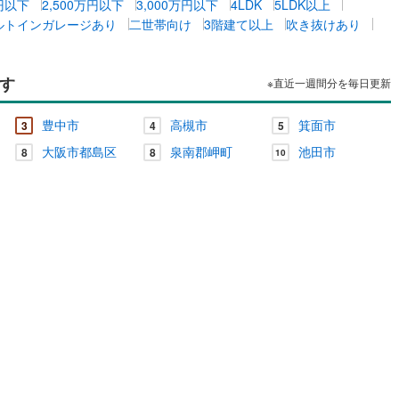
万円以下
2,500万円以下
3,000万円以下
4LDK
5LDK以上
ルトインガレージあり
二世帯向け
3階建て以上
吹き抜けあり
す
※直近一週間分を毎日更新
豊中市
高槻市
箕面市
3
4
5
大阪市都島区
泉南郡岬町
池田市
8
8
10