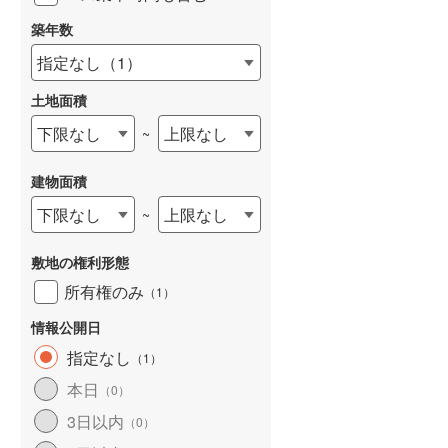
築年数
指定なし
（
1
）
土地面積
下限なし
上限なし
~
建物面積
下限なし
上限なし
~
敷地の権利形態
所有権のみ
（
1
）
情報公開日
指定なし
（
1
）
本日
（
0
）
3日以内
（
0
）