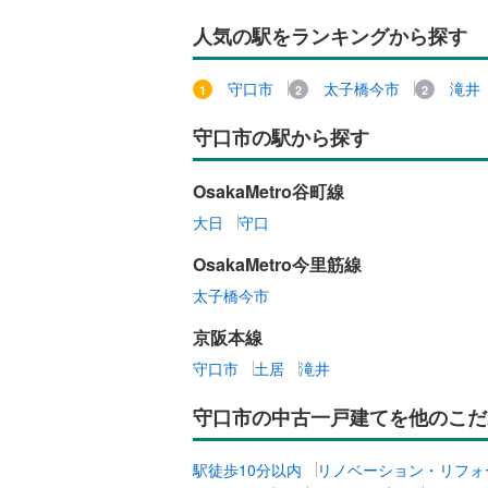
人気の駅をランキングから探す
守口市
太子橋今市
滝井
守口市の駅から探す
OsakaMetro谷町線
大日
守口
OsakaMetro今里筋線
太子橋今市
京阪本線
守口市
土居
滝井
守口市の中古一戸建てを他のこだ
駅徒歩10分以内
リノベーション・リフォ