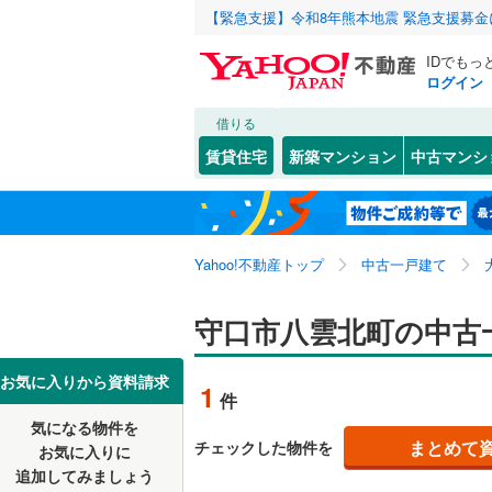
【緊急支援】令和8年熊本地震 緊急支援募
IDでもっ
ログイン
借りる
北海道
JR
北海道
東海道本線
こだわり条件
リフォーム、
賃貸住宅
新築マンション
中古マンシ
桜島線
(
0
)
リノベー
大阪市
都島区
大枝北町
(
1
東北
青森
（
0
）
阪和線
(
0
)
西淀川区
大宮通
(
3
関東
東京
おおさか
Yahoo!不動産トップ
中古一戸建て
設備
淀川区
金田町
(
(
5
1
港区
佐太西町
床暖房
(
17
（
)
信越・北陸
新潟
地下鉄
守口市八雲北町の中古
OsakaM
東成区
寺方錦通
駐車場2
(
2
OsakaMe
東海
愛知
お気に入りから資料請求
1
件
中央区
藤田町
ＴＶモニ
(
(
2
6
OsakaMe
気になる物件を
（
0
）
近畿
大阪
阿倍野区
日吉町
(
1
まとめて
チェックした物件を
お気に入りに
私鉄・その他
近鉄大阪
追加してみましょう
間取り、居室
西成区
八雲北町
(
5