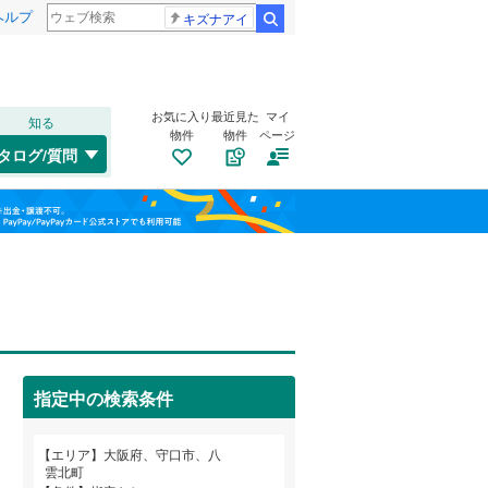
ヘルプ
キズナアイ
検索
お気に入り
最近見た
マイ
知る
物件
物件
ページ
大阪環状線
(
0
)
タログ/質問
片町線
(
0
)
此花区
大庭町
(
(
28
1
)
)
福島
東西線
(
0
)
旭区
菊水通
(
19
(
1
)
)
栃木
群馬
山梨
山陽新幹線
(
0
)
西区
佐太中町
(
5
)
(
3
)
浪速区
大日町
トイレ２か所
(
(
6
1
)
)
（
1
）
OsakaMetro御堂筋線
(
0
)
鶴見区
東光町
太陽光発電システム
(
(
23
2
)
)
（
0
）
OsakaMetro中央線
(
0
)
指定中の検索条件
生野区
東町
(
2
(
)
46
)
和歌山
東住吉区
南寺方東通
(
31
(
2
)
)
エリア
大阪府、守口市、八
近鉄信貴線
(
0
)
雲北町
平野区
八雲東町
(
61
(
3
)
)