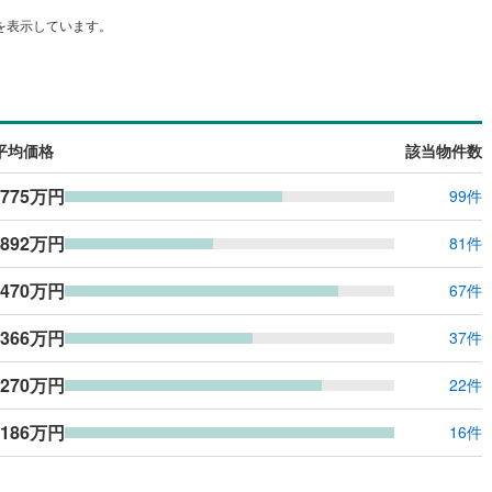
ッキあり
（
1
）
を表示しています。
施工・品質・工法関連
震、制震構造
住宅性能評価付き
（
0
）
平均価格
該当物件数
,775万円
99件
応
,892万円
81件
ン内見(相談)可
（
0
）
IT重説可
（
0
）
,470万円
67件
ン対応とは？
,366万円
37件
,270万円
22件
,186万円
16件