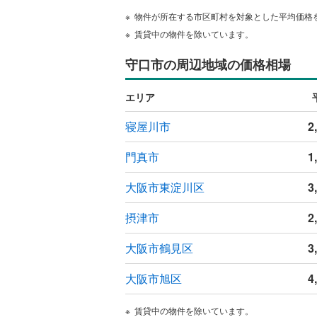
ウッドデ
物件が所在する市区町村を対象とした平均価格
賃貸中の物件を除いています。
構造・規模・
守口市の周辺地域の価格相場
耐震、免
（
0
）
エリア
寝屋川市
2
オンライン対
門真市
1
オンライ
大阪市東淀川区
3
オンライ
摂津市
2
大阪市鶴見区
3
大阪市旭区
4
賃貸中の物件を除いています。