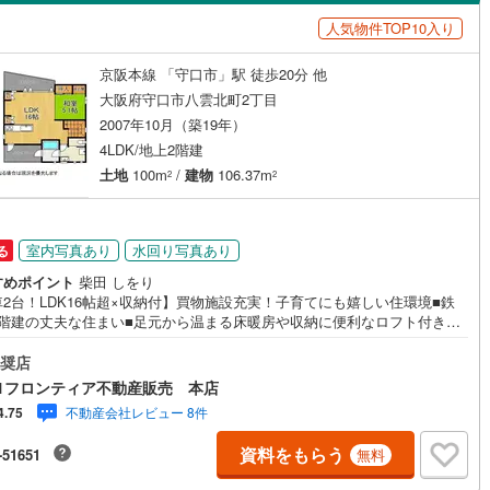
島根
岡山
広島
山口
阪線
(
0
)
近鉄長野線
(
0
)
人気物件TOP10入り
)
（
1
）
バリアフリー住宅
（
0
）
はんな線
(
0
)
中区
近鉄西信貴ケーブル
(
64
)
(
0
)
香川
愛媛
高知
京阪本線 「守口市」駅 徒歩20分 他
け
（
0
）
平屋・1階建て
（
0
）
保存した条件を見る
線
(
0
)
京阪中之島線
(
0
)
南区
(
21
)
大阪府守口市八雲北町2丁目
ルーム（納戸）
（
0
）
佐賀
長崎
熊本
大分
2007年10月（築19年）
線
(
0
)
阪急神戸本線
(
0
)
0
)
4LDK/地上2階建
線
(
0
)
阪神本線
(
0
)
土地
100m
/
建物
106.37m
2
2
(
9
)
豊中市
(
57
)
妙見線
(
0
)
南海線
(
0
)
駅が始発駅
（
0
）
海まで2km以内
（
0
）
この条件で検索する
この条件で検索する
この条件で検索する
この条件で検索する
この条件で検索する
この条件で検索する
市区町村以下を選択
市区町村を選択す
駅を選択する
1
)
泉大津市
(
12
)
室内写真あり
水回り写真あり
る
川線
(
0
)
南海高野線
(
0
)
建ち方、日当たり
4
)
守口市
(
61
)
すめポイント
柴田 しをり
軌道上町線
(
0
)
南海空港線
(
0
)
2台！LDK16帖超×収納付】買物施設充実！子育てにも嬉しい住環境■鉄
以上
（
0
）
角地
（
0
）
4
)
八尾市
(
58
)
2階建の丈夫な住まい■足元から温まる床暖房や収納に便利なロフト付き■
線
(
0
)
OsakaMetroニュートラム
(
0
)
室収納を確保した綺麗な間取り 特徴・広々とした15帖以上のLDKは吹抜が
0
）
(
65
)
寝屋川市
(
103
)
開放的な空間・お料理中も会話が弾むカウンターキッチンには足元を温め
奨店
公園都市モノレール
(
0
)
北大阪急行電鉄
(
0
)
暖房付き・和室は客間や寛ぎのスペースとして多目的に活躍・独立洗面所
1フロンティア不動産販売 本店
室の窓など快適な暮らしをサポートする設備が充実・周囲は閑静な住宅街
8
)
大東市
(
42
)
不動産会社レビュー 8件
4.75
風や陽当りも良好 立地・八雲小学校まで徒歩約8分・八雲中学校まで徒歩
 弊社が選ばれる理由 1.お金の扱い方のプロ、ファイナンシャルプランナ
7
)
柏原市
(
36
)
資料をもらう
ダイニング15畳以上
-51651
無料
資金計画をサポート！2.買い替えなどにも対応できる売却専門チームあ
3.たくさんの銀行と繋がりがあるため、最も低金利になるように審査が可
5
)
摂津市
(
39
)