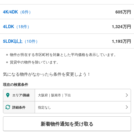
4K/4DK
（
6
件）
605万円
4LDK
（
18
件）
1,324万円
5LDK以上
（
10
件）
1,193万円
物件が所在する市区町村を対象とした平均価格を表示しています。
賃貸中の物件を除いています。
気になる物件がなかったら
条件を変更しよう！
現在の検索条件
大阪府｜阪南市｜下出
エリア/路線
指定なし
詳細条件
こ
新着物件通知を受け取る
の
検