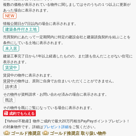
複数の価格が表示されている物件に関しましてはそのうちの１つ以上に更新が
あった場合に表示されます。
NEW
情報公開日が7日以内の場合に表示されます。
建築条件付き土地
売買契約にあたって一定期間内に特定の建設会社と建築請負契約を結ぶことを
条件にしている土地に表示されます。
未入居
建築工事完了日から1年以上経過したものの、まだ誰も住んだことがない住宅に
表示されます。
賃貸中
賃貸中の物件に表示されます。
賃貸中の物件は、原則ご自身でお住まいいただくことができません。
請求済
その物件が資料請求・お問い合わせ済みの場合に表示されます。
既読
その物件を既にご覧になっている場合に表示されます。
成約でもらえる
【Yahoo!不動産】物件ご成約で最大20万円相当PayPayポイントプレゼント！
の対象物件です。詳細は
プレゼント詳細
をご覧ください。
ゴールド推奨店
ゴールド推奨店 取り扱い物件