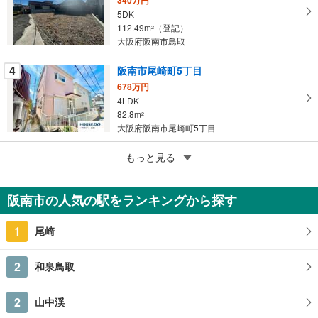
に
5DK
保
112.49m
（登記）
2
存
大阪府阪南市鳥取
す
る
4
阪南市尾崎町5丁目
678万円
4LDK
82.8m
2
大阪府阪南市尾崎町5丁目
5
阪南市自然田
もっと見る
398万円
4LDK
阪南市の人気の駅をランキングから探す
84.24m
（登記）
2
大阪府阪南市自然田
1
尾崎
2
和泉鳥取
2
山中渓