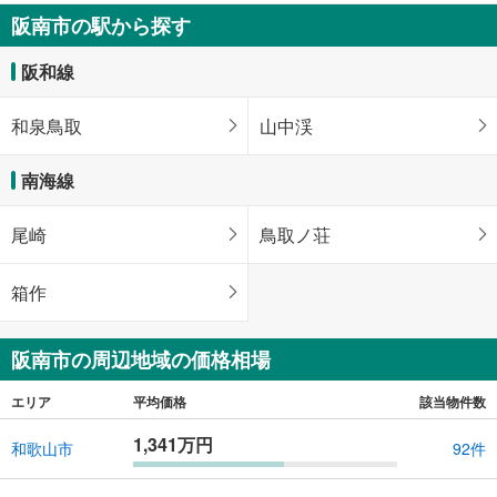
阪南市の駅から探す
阪和線
和泉鳥取
山中渓
南海線
尾崎
鳥取ノ荘
箱作
阪南市の周辺地域の価格相場
エリア
平均価格
該当物件数
1,341万円
和歌山市
92件