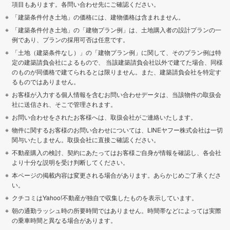
項目もあります。各問い合わせ先にご確認ください。
「建築条件付き土地」の価格には、建物価格は含まれません。
「建築条件付き土地」の「建物プラン例」は、土地購入者の設計プランの一
例であり、プランの採用可否は任意です。
「土地（建築条件なし）」の「建物プラン例」に関して、そのプラン例は特
定の建築請負会社によるもので、 当該建築請負会社以外で建てた場合、同様
のものが同価格で建てられるとは限りません。また、建築請負会社を特定す
るものではありません。
お客様が入力する個人情報を含むお問い合わせデータは、当該物件の取扱会
社に送信され、そこで管理されます。
お問い合わせをされたお客様へは、取扱会社がご連絡いたします。
物件に関するお客様のお問い合わせについては、LINEヤフー株式会社は一切
関与いたしません。取扱会社に直接ご確認ください。
不動産購入の検討、契約にあたってはお客様ご自身が情報を確認し、各会社
より十分な説明を受け判断してください。
本ページの掲載内容は変更される場合があります。あらかじめご了承くださ
い。
クチコミはYahoo!不動産が独自で収集したものを表示しています。
朝の通勤ラッシュ時の所要時間ではありません。時間帯などによっては実際
の乗車時間と異なる場合があります。