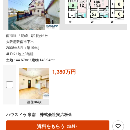
南海線 「尾崎」駅 徒歩4分
大阪府阪南市下出
2008年6月（築19年）
4LDK / 地上3階建
土地
144.67m
/
建物
148.94m
2
2
1,380万円
画像
36
枚
ハウスドゥ 泉南 株式会社実広板金
資料をもらう
（無料）