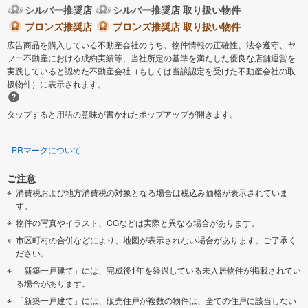
シルバー推奨店
シルバー推奨店 取り扱い物件
ブロンズ推奨店
ブロンズ推奨店 取り扱い物件
広告商品を購入している不動産会社のうち、物件情報の正確性、法令遵守、ヤ
フー不動産における成約実績等、当社所定の基準を満たした優良な店舗運営を
実践していると認めた不動産会社（もしくは当該認定を受けた不動産会社の取
扱物件）に表示されます。
タップすると用語の意味が書かれたポップアップが開きます。
PRマークについて
ご注意
消費税および地方消費税の対象となる場合は税込み価格が表示されていま
す。
物件の写真やイラスト、CGなどは実際と異なる場合があります。
市区町村の合併などにより、地図が表示されない場合があります。ご了承く
ださい。
「新築一戸建て」には、完成後1年を経過している未入居物件が掲載されてい
る場合があります。
「新築一戸建て」には、販売住戸が複数の物件は、全ての住戸に該当しない