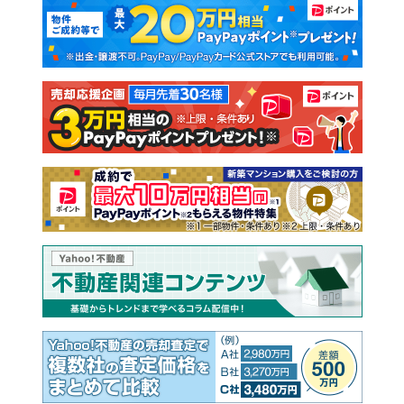
マンションカタログ
教えて！住まいの先生
新築マンション
中古マンション
新築一戸建て
中古一戸建て
注文住宅
土地
売却査定