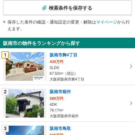
索
検索条件を保存する
条
件
保存した条件の確認・通知設定の変更・解除は
マイページ
から行
で
えます。
通
知
阪南市の物件をランキングから探す
を
受
1
阪南市舞4丁目
け
430万円
取
3LDK
る
67.52m
（登記）
2
・
大阪府阪南市舞4丁目
条
2
阪南市箱作
件
を
280万円
4DK
マ
76.17m
2
イ
大阪府阪南市箱作
ペ
ー
3
阪南市鳥取
ジ
340万円