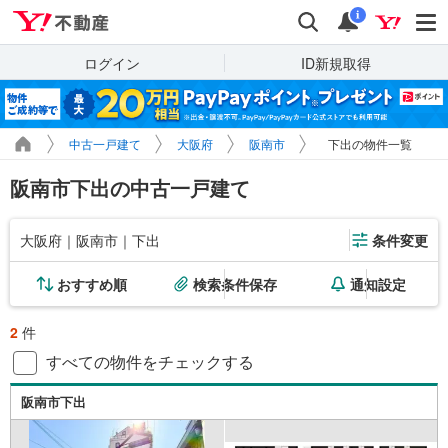
Yahoo!不動産
検索
通知
i
ログイン
ID新規取得
中古一戸建て
大阪府
阪南市
下出の物件一覧
阪南市下出の中古一戸建て
大阪府｜阪南市｜下出
条件変更
おすすめ順
検索条件保存
通知設定
2
件
すべての物件をチェックする
阪南市下出