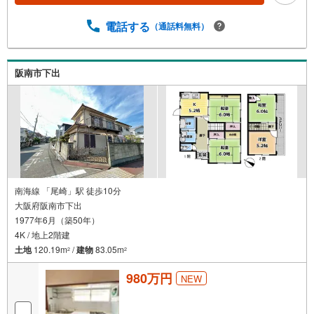
電話する
（通話料無料）
阪南市下出
南海線 「尾崎」駅 徒歩10分
大阪府阪南市下出
1977年6月（築50年）
4K / 地上2階建
土地
120.19m
/
建物
83.05m
2
2
980万円
NEW