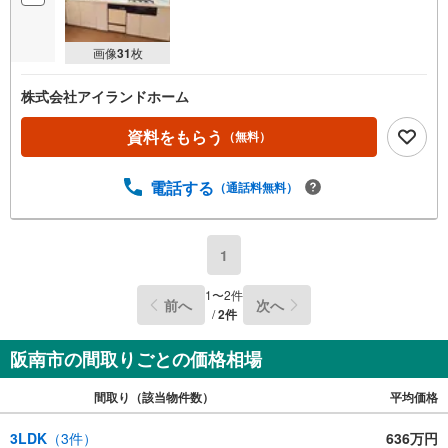
画像
31
枚
株式会社アイランドホーム
資料をもらう
（無料）
電話する
（通話料無料）
1
1
〜
2
件
前へ
次へ
/
2
件
阪南市の間取りごとの価格相場
間取り（該当物件数）
平均価格
3LDK
（
3
件）
636万円