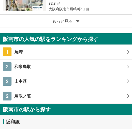
82.8m
2
大阪府阪南市尾崎町5丁目
5
阪南市自然田
もっと見る
398万円
4LDK
阪南市の人気の駅をランキングから探す
84.24m
（登記）
2
大阪府阪南市自然田
1
尾崎
2
和泉鳥取
2
山中渓
2
鳥取ノ荘
阪南市の駅から探す
阪和線