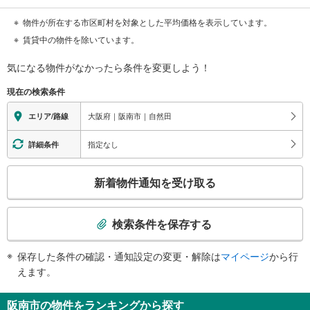
物件が所在する市区町村を対象とした平均価格を表示しています。
賃貸中の物件を除いています。
気になる物件がなかったら
条件を変更しよう！
現在の検索条件
大阪府｜阪南市｜自然田
エリア/路線
指定なし
詳細条件
こ
新着物件通知を受け取る
の
検
索
検索条件を保存する
条
件
保存した条件の確認・通知設定の変更・解除は
マイページ
から行
で
えます。
通
知
阪南市の物件をランキングから探す
を