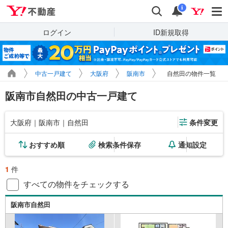
Yahoo!不動産
検索
通知
i
ログイン
ID新規取得
中古一戸建て
大阪府
阪南市
自然田の物件一覧
阪南市自然田の中古一戸建て
大阪府｜阪南市｜自然田
条件変更
おすすめ順
検索条件保存
通知設定
1
件
すべての物件をチェックする
阪南市自然田