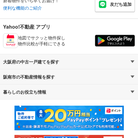
新着物件をいち早くお届け！
友だち追加
便利な機能のご紹介
Yahoo!不動産 アプリ
地図でサクッと物件探し
物件比較が手軽にできる
大阪府の中古一戸建てを探す
阪南市の不動産情報を探す
路線・駅から探す
地域から探す
暮らしのお役立ち情報
不動産・住宅
賃貸住宅
通勤・通学時間から探す
地図から探す
マンションカタログ
教えて！住まいの先生
新築マンション
中古マンション
新築一戸建て
中古一戸建て