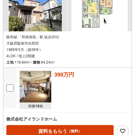
阪和線 「和泉鳥取」駅 徒歩20分
大阪府阪南市自然田
1989年5月（築38年）
4LDK / 地上2階建
土地
118.84m
/
建物
84.24m
2
2
398万円
画像
16
枚
株式会社アイランドホーム
資料をもらう
（無料）