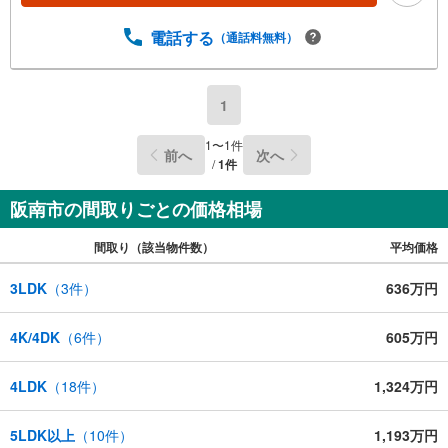
電話する
（通話料無料）
1
1
〜
1
件
前へ
次へ
/
1
件
阪南市の間取りごとの価格相場
間取り（該当物件数）
平均価格
3LDK
（
3
件）
636万円
4K/4DK
（
6
件）
605万円
4LDK
（
18
件）
1,324万円
5LDK以上
（
10
件）
1,193万円