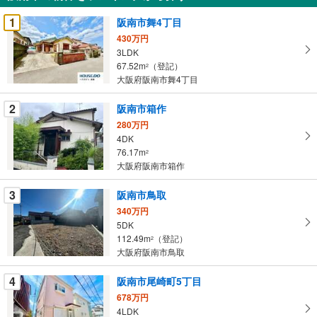
受
1
阪南市舞4丁目
け
430万円
取
3LDK
る
67.52m
（登記）
2
・
大阪府阪南市舞4丁目
条
2
阪南市箱作
件
を
280万円
4DK
マ
76.17m
2
イ
大阪府阪南市箱作
ペ
ー
3
阪南市鳥取
ジ
340万円
に
5DK
保
112.49m
（登記）
2
存
大阪府阪南市鳥取
す
る
4
阪南市尾崎町5丁目
678万円
4LDK