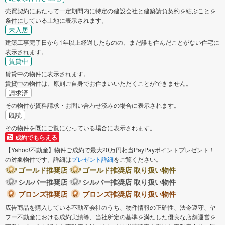
売買契約にあたって一定期間内に特定の建設会社と建築請負契約を結ぶことを
条件にしている土地に表示されます。
未入居
建築工事完了日から1年以上経過したものの、まだ誰も住んだことがない住宅に
表示されます。
賃貸中
賃貸中の物件に表示されます。
賃貸中の物件は、原則ご自身でお住まいいただくことができません。
請求済
その物件が資料請求・お問い合わせ済みの場合に表示されます。
既読
その物件を既にご覧になっている場合に表示されます。
成約でもらえる
【Yahoo!不動産】物件ご成約で最大20万円相当PayPayポイントプレゼント！
の対象物件です。詳細は
プレゼント詳細
をご覧ください。
ゴールド推奨店
ゴールド推奨店 取り扱い物件
シルバー推奨店
シルバー推奨店 取り扱い物件
ブロンズ推奨店
ブロンズ推奨店 取り扱い物件
広告商品を購入している不動産会社のうち、物件情報の正確性、法令遵守、ヤ
フー不動産における成約実績等、当社所定の基準を満たした優良な店舗運営を