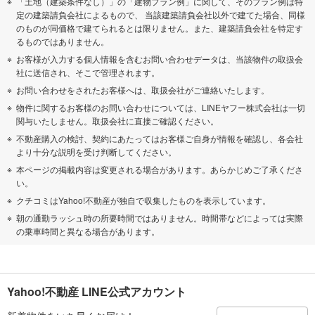
「土地（建築条件なし）」の「建物プラン例」に関して、そのプラン例は特
定の建築請負会社によるもので、 当該建築請負会社以外で建てた場合、同様
のものが同価格で建てられるとは限りません。また、建築請負会社を特定す
るものではありません。
お客様が入力する個人情報を含むお問い合わせデータは、当該物件の取扱会
社に送信され、そこで管理されます。
お問い合わせをされたお客様へは、取扱会社がご連絡いたします。
物件に関するお客様のお問い合わせについては、LINEヤフー株式会社は一切
関与いたしません。取扱会社に直接ご確認ください。
不動産購入の検討、契約にあたってはお客様ご自身が情報を確認し、各会社
より十分な説明を受け判断してください。
本ページの掲載内容は変更される場合があります。あらかじめご了承くださ
い。
クチコミはYahoo!不動産が独自で収集したものを表示しています。
朝の通勤ラッシュ時の所要時間ではありません。時間帯などによっては実際
の乗車時間と異なる場合があります。
Yahoo!不動産 LINE公式アカウント