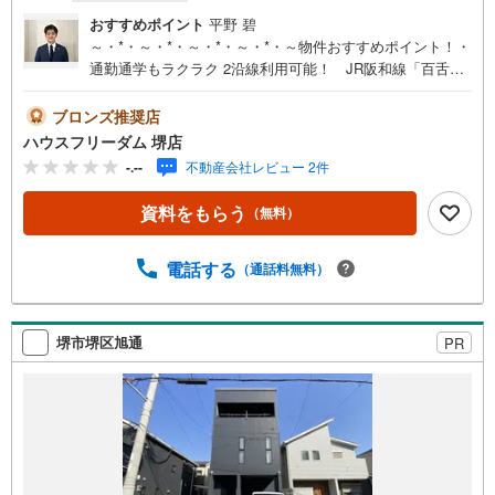
おすすめポイント
平野 碧
～・*・～・*・～・*・～・*・～物件おすすめポイント！・
通勤通学もラクラク 2沿線利用可能！ JR阪和線「百舌
鳥」駅 徒歩17分 阪堺電気軌道阪堺線「御陵前」駅 徒歩1
8分 南海高野線「堺東」駅 徒歩20分・駐車スペースが2台
ブロンズ推奨店
分ございます！（車種による） 来客の際も大変便利で
ハウスフリーダム 堺店
す。・南西向き/前面道路約7m 陽当たりと風通し良好で
-.--
不動産会社レビュー 2件
す≪周辺環境≫・大仙小学校…徒歩9分・旭中学校…徒歩6
分・ファミリーマート…徒歩2分・業務スーパー…徒歩9
資料をもらう
（無料）
分・朝日会病院…徒歩3分・堺一条郵便局…徒歩2分ハウス
フリーダムは【東証スタンダード上場企業】です。「見る
だけ・聞くだけ」OK！不動産購入や住宅ローンなど、お気
電話する
（通話料無料）
軽にご相談ください
堺市堺区旭通
PR