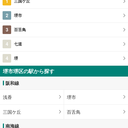
1
三国ケ丘
2
堺市
3
百舌鳥
4
七道
4
堺
堺市堺区の駅から探す
阪和線
浅香
堺市
三国ケ丘
百舌鳥
南海線