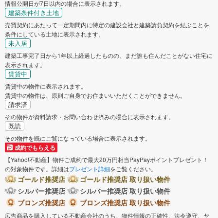
情報公開日が7日以内の場合に表示されます。
建築条件付き土地
売買契約にあたって一定期間内に特定の建設会社と建築請負契約を結ぶことを
条件にしている土地に表示されます。
未入居
建築工事完了日から1年以上経過したものの、まだ誰も住んだことがない住宅に
表示されます。
賃貸中
賃貸中の物件に表示されます。
賃貸中の物件は、原則ご自身でお住まいいただくことができません。
請求済
その物件が資料請求・お問い合わせ済みの場合に表示されます。
既読
その物件を既にご覧になっている場合に表示されます。
成約でもらえる
【Yahoo!不動産】物件ご成約で最大20万円相当PayPayポイントプレゼント！
の対象物件です。詳細は
プレゼント詳細
をご覧ください。
ゴールド推奨店
ゴールド推奨店 取り扱い物件
シルバー推奨店
シルバー推奨店 取り扱い物件
ブロンズ推奨店
ブロンズ推奨店 取り扱い物件
広告商品を購入している不動産会社のうち、物件情報の正確性、法令遵守、ヤ