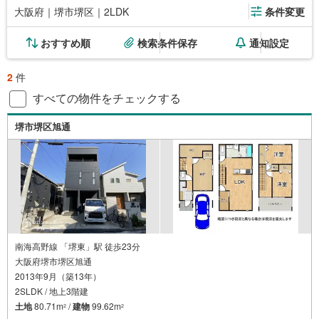
大阪府｜堺市堺区｜2LDK
条件変更
おすすめ順
検索条件保存
通知設定
2
件
すべての物件をチェックする
堺市堺区旭通
南海高野線 「堺東」駅 徒歩23分
大阪府堺市堺区旭通
2013年9月（築13年）
2SLDK / 地上3階建
土地
80.71m
/
建物
99.62m
2
2