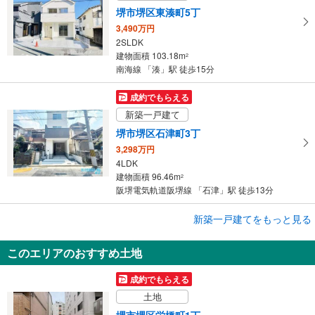
堺市堺区東湊町5丁
3,490万円
2SLDK
建物面積 103.18m
2
南海線 「湊」駅 徒歩15分
成約でもらえる
新築一戸建て
堺市堺区石津町3丁
3,298万円
4LDK
建物面積 96.46m
2
阪堺電気軌道阪堺線 「石津」駅 徒歩13分
新築一戸建てをもっと見る
新築一戸建て
堺市堺区山本町5丁
このエリアのおすすめ土地
3,990万円
3LDK
成約でもらえる
建物面積 108.46m
2
土地
南海線 「堺」駅 徒歩15分
堺市堺区栄橋町1丁