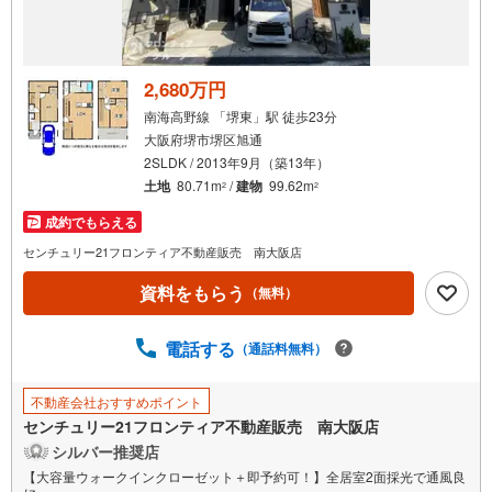
2,680万円
南海高野線 「堺東」駅 徒歩23分
大阪府堺市堺区旭通
2SLDK / 2013年9月（築13年）
土地
80.71m
/
建物
99.62m
2
2
成約でもらえる
センチュリー21フロンティア不動産販売 南大阪店
資料をもらう
（無料）
電話する
（通話料無料）
不動産会社おすすめポイント
センチュリー21フロンティア不動産販売 南大阪店
シルバー推奨店
【大容量ウォークインクローゼット＋即予約可！】全居室2面採光で通風良