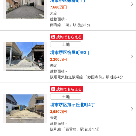
7,680万円
未定
建物面積 -
南海線 「堺」駅 徒歩1分
成約でもらえる
土地
堺市堺区宿屋町東3丁
2,200万円
未定
建物面積 -
阪堺電気軌道阪堺線 「妙国寺前」駅 徒歩4分
成約でもらえる
土地
堺市堺区旭ヶ丘北町4丁
3,680万円
未定
建物面積 -
阪和線 「百舌鳥」駅 徒歩17分