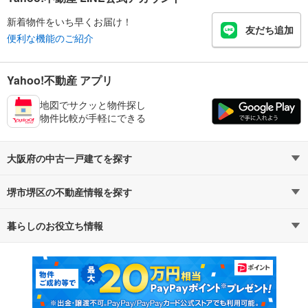
新着物件をいち早くお届け！
友だち追加
便利な機能のご紹介
Yahoo!不動産 アプリ
地図でサクッと物件探し
物件比較が手軽にできる
大阪府の中古一戸建てを探す
堺市堺区の不動産情報を探す
路線・駅から探す
地域から探す
暮らしのお役立ち情報
不動産・住宅
賃貸住宅
通勤・通学時間から探す
地図から探す
マンションカタログ
教えて！住まいの先生
新築マンション
中古マンション
新築一戸建て
中古一戸建て