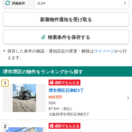
2LDK
詳細条件
こ
新着物件通知を受け取る
の
検
索
検索条件を保存する
条
件
保存した条件の確認・通知設定の変更・解除は
マイページ
から行
で
えます。
通
知
堺市堺区の物件をランキングから探す
を
受
1
成約でもらえる
け
堺市堺区石津町3丁
取
930万円
る
5DK
・
87.5m
（登記）
2
条
大阪府堺市堺区石津町3丁
件
を
2
成約でもらえる
マ