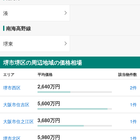
湊
南海高野線
堺東
堺市堺区の周辺地域の価格相場
エリア
平均価格
該当物件数
2,640万円
堺市西区
2件
5,600万円
大阪市住吉区
1件
3,680万円
大阪市住之江区
1件
5,980万円
堺市北区
1件