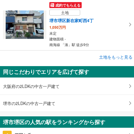
成約でもらえる
土地
堺市堺区新在家町西4丁
1,050万円
未定
建物面積 -
南海線 「湊」駅 徒歩9分
成約でもらえる
土地をもっと見る
土地
同じこだわりでエリアを広げて探す
堺市堺区宿屋町東1丁
6,750万円
未定
大阪府の2LDKの中古一戸建て
建物面積 -
南海高野線 「堺東」駅 徒歩15分
堺市の2LDKの中古一戸建て
堺市堺区の人気の駅をランキングから探す