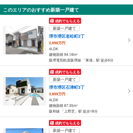
5,980万円
このエリアのおすすめ新築一戸建て
3LDK
197.06m
（登記）
2
成約でもらえる
大阪府堺市堺区櫛屋町東4丁
新築一戸建て
堺市堺区老松町2丁
2,998万円
4LDK
建物面積 94.18m
2
阪堺電気軌道阪堺線 「東湊」駅 徒歩6分
成約でもらえる
新築一戸建て
堺市堺区石津町3丁
3,999万円
4LDK
建物面積 87.35m
2
阪和線 「上野芝」駅 徒歩18分
成約でもらえる
新築一戸建て