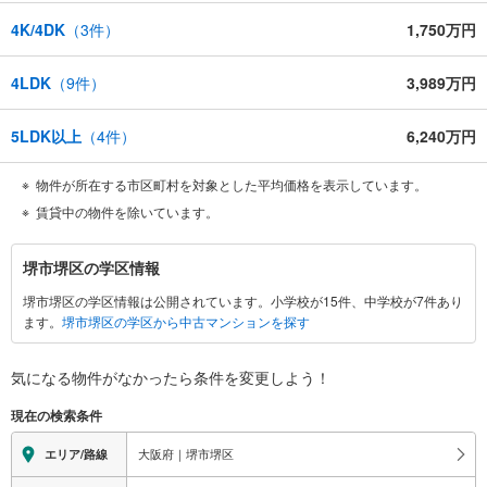
4K/4DK
（
3
件）
1,750万円
4LDK
（
9
件）
3,989万円
5LDK以上
（
4
件）
6,240万円
物件が所在する市区町村を対象とした平均価格を表示しています。
賃貸中の物件を除いています。
堺
堺市堺区の学区情報
市
堺市堺区の学区情報は公開されています。小学校が15件、中学校が7件あり
堺
ます。
堺市堺区の学区から中古マンションを探す
区
に
関
気になる物件がなかったら
条件を変更しよう！
す
現在の検索条件
る
情
大阪府｜堺市堺区
エリア/路線
報