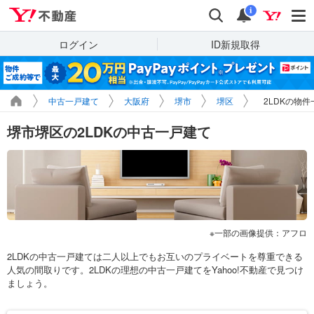
Yahoo!不動産
検索
通知
i
ログイン
ID新規取得
中古一戸建て
大阪府
堺市
堺区
2LDKの物件
堺市堺区の2LDKの中古一戸建て
一部の画像提供：アフロ
2LDKの中古一戸建ては二人以上でもお互いのプライベートを尊重できる
人気の間取りです。2LDKの理想の中古一戸建てをYahoo!不動産で見つけ
ましょう。