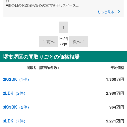
好
■雨の日のお洗濯も安心の室内物干しスペース
■お料理中も会話の弾む対面キッチン
もっと見る
■お車持ちの方にもうれしいカースペース！
特徴
1
・2LDK＋リビング階段で、家族の動線がつながる温かい空間
・普段綱わない荷物もスッキリ片付く各居室収納
・南西向きバルコニーでお洗濯物も気持ちよく乾きますね
1
〜
2
件
前へ
次へ
・2階に水廻りがまとまっており家事導線スムーズな間取りです
/
2
件
立地
・少林寺小学校まで徒歩約9分
堺市堺区の間取りごとの価格相場
・陵西中学校まで徒歩約6分
間取り（該当物件数）
平均価格
弊社が選ばれる理由
1.お金の扱い方のプロ、ファイナンシャルプランナーが資金計画をサポー
ト！
2K/2DK
（
1
件）
1,300万円
2.買い替えなどにも対応できる売却専門チームあり！
3.たくさんの銀行と繋がりがあるため、最も低金利になるように審査が可
能！
2LDK
（
2
件）
2,980万円
4.物件のお引渡し後に必要になったお家のリフォームも弊社のリフォームプ
ランナーがご提案！
5.定期的にご連絡を繋ぎ、有事の際に迅速にサポートいたします
3K/3DK
（
2
件）
964万円
弊社は専門家同士が連携をとっているため、より多くの知見がございま
す。
3LDK
（
7
件）
5,271万円