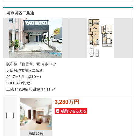
ナーがご提案！5.定期的にご連絡を繋ぎ、有事の際に迅速
にサポートいたします弊社は専門家同士が連携をとってい
堺市堺区二条通
るため、より多くの知見がございます。
阪和線 「百舌鳥」駅 徒歩17分
大阪府堺市堺区二条通
2017年6月（築10年）
2SLDK / 2階建
土地
118.99m
/
建物
94.11m
2
2
3,280万円
成約でもらえる
画像
20
枚