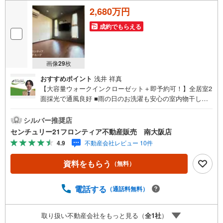
2,680万円
成約でもらえる
画像
29
枚
おすすめポイント
浅井 祥真
【大容量ウォークインクローゼット＋即予約可！】全居室2
面採光で通風良好 ■雨の日のお洗濯も安心の室内物干しス
ペース■お料理中も会話の弾む対面キッチン■お車持ちの方
にもうれしいカースペース！ 特徴・2LDK＋リビング階段
シルバー推奨店
で、家族の動線がつながる温かい空間・普段綱わない荷物
センチュリー21フロンティア不動産販売 南大阪店
もスッキリ片付く各居室収納・南西向きバルコニーでお洗
4.9
不動産会社レビュー 10件
濯物も気持ちよく乾きますね・2階に水廻りがまとまってお
り家事導線スムーズな間取りです 立地・少林寺小学校まで
資料をもらう
（無料）
徒歩約9分・陵西中学校まで徒歩約6分 弊社が選ばれる理由
1.お金の扱い方のプロ、ファイナンシャルプランナーが資
金計画をサポート！2.買い替えなどにも対応できる売却専
電話する
（通話料無料）
門チームあり！3.たくさんの銀行と繋がりがあるため、最
も低金利になるように審査が可能！4.物件のお引渡し後に
取り扱い不動産会社をもっと見る（
全
1
社
）
必要になったお家のリフォームも弊社のリフォームプラン