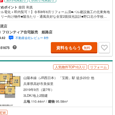
すめポイント
柴田 和真
ール電化＋即内覧可！】令和8年6月リフォーム済■パル建設施工の北東角地
ミリー向け物件■陽当たり・通風良好な全室2面採光設計■野口北小学校ま
歩約10分、お子様の通学も安心ですね リフォーム内容・クロス全面貼り替
立地・野口北小学校まで徒歩約10分・陵南中学校まで徒歩約2分 弊社が選ば
奨店
理由 1.お金の扱い方のプロ、ファイナンシャルプランナーが資金計画をサ
1 フロンティア住宅販売 姫路店
ト！2.買い替えなどにも対応できる売却専門チームあり！3.たくさんの銀行
不動産会社レビュー 8件
4.62
がりがあるため、最も低金利になるように審査が可能！4.物件のお引渡し
必要になったお家のリフォームも弊社のリフォームプランナーがご提案！
資料をもらう
-51675
無料
定期的にご連絡を繋ぎ、有事の際に迅速にサポートいたします弊社は専門家
が連携をとっているため、より多くの知見がございますお気軽にお問合せ
さい！
人気物件TOP10入り
リフォーム
山陽本線（JR西日本） 「宝殿」駅 徒歩23分 他
兵庫県高砂市美保里
2019年9月（築7年）
3LDK/地上2階建
土地
110.44m
/
建物
95.58m
2
2
NEW