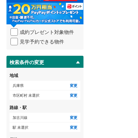
る
・
条
件
を
成約プレゼント対象物件
マ
イ
見学予約できる物件
ペ
ー
ジ
に
検索条件の変更
保
存
地域
す
る
兵庫県
変更
市区町村 未選択
変更
路線・駅
加古川線
変更
駅 未選択
変更