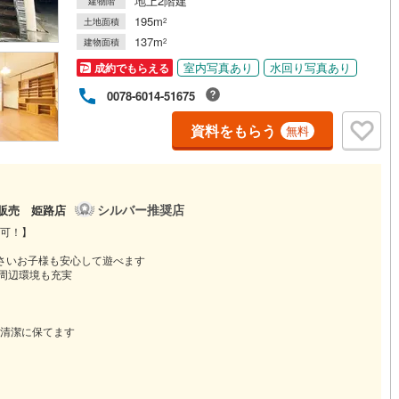
地上2階建
建物階
195m
土地面積
2
137m
建物面積
2
室内写真あり
水回り写真あり
成約でもらえる
0078-6014-51675
資料をもらう
無料
シルバー推奨店
宅販売 姫路店
覧可！】
さいお子様も安心して遊べます
で周辺環境も充実
清潔に保てます