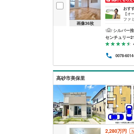
おす
【オ
ファ
画像
36
枚
で徒
え 
シルバー推
れる
センチュリー2
ポー
と繋
後に
0078-6014
5.
同士
くだ
高砂市美保里
2,280万円