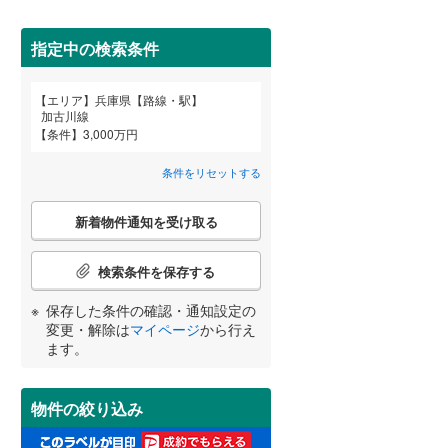
高砂市
(
15
)
神戸電鉄粟生線
(
26
)
間取り変更可能
（
0
）
三田市
山陽電鉄網干線
(
7
)
(
86
)
指定中の検索条件
3階建て以上
（
0
）
神戸新交通ポートアイランド線
(
6
)
養父市
(
0
)
エリア
兵庫県【路線・駅】
宮崎
鹿児島
沖縄
加古川線
北条鉄道
(
5
)
朝来市
(
6
)
条件
3,000万円
加東市
(
8
)
条件をリセットする
小学校まで1km以内
（
8
）
多可郡多可町
(
4
)
こ
する
る
条件をリセットする
条件をリセットする
条件をリセットする
条件をリセットする
条件をリセットする
条件をリセットする
新着物件通知を受け取る
の
神崎郡市川町
(
1
)
検
索
検索条件を保存する
揖保郡太子町
(
10
)
条
南道路
（
11
）
件
保存した条件の確認・通知設定の
美方郡香美町
(
0
)
で
変更・解除は
マイページ
から行え
通
ます。
知
を
受
物件の絞り込み
け
取