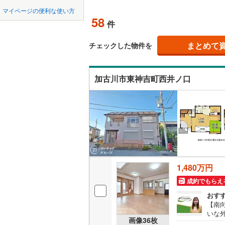
中国
鳥取
宝塚市
(
6
神戸電鉄
マイページの便利な使い方
吹き抜け
58
件
川西市
神戸電鉄
(
8
四国
徳島
二世帯向
神戸高速
加西市
(
3
まとめて
チェックした物件を
サービス
九州・沖縄
福岡
神戸市営
丹波市
(
3
加古川市東神吉町西井ノ口
立地
智頭急行
(
淡路市
(
1
最寄りの
たつの市
0
0
0
0
0
0
該当物件
該当物件
該当物件
該当物件
該当物件
該当物件
件
件
件
件
件
件
加古郡稲
配置、向き、
神崎郡福
前道6m
赤穂郡上
平坦地
（
1,480万円
美方郡新
成約でもらえ
LD
おす
【南
リビング
いな外
画像
36
枚
（
20
）
でお