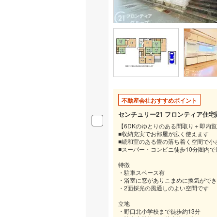
不動産会社おすすめポイント
センチュリー21 フロンティア住
【6DKのゆとりのある間取り＋即内
■収納充実でお部屋が広く使えます
■続和室のある畳の落ち着く空間で小
■スーパー・コンビニ徒歩10分圏内
特徴
・駐車スペース有
・浴室に窓がありこまめに換気ができ
・2面採光の風通しのよい空間です
立地
・野口北小学校まで徒歩約13分