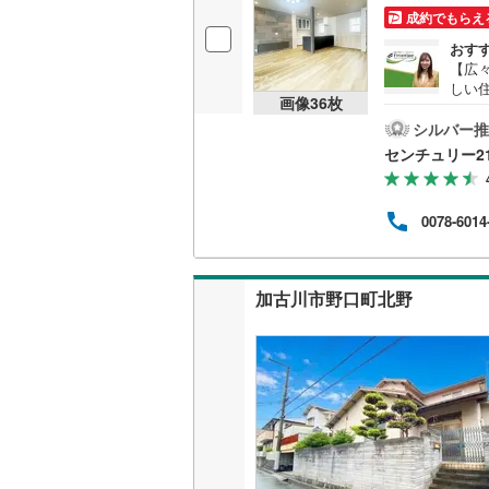
成約でもらえ
おす
【広々
しい
画像
36
枚
収納
な公
シルバー推
り自
センチュリー2
アタ
米田
る理
0078-6014
ート
繋が
に必
定期
加古川市野口町北野