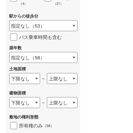
（
4
）
（
21
）
駅からの徒歩分
指定なし
（
53
）
バス乗車時間も含む
築年数
指定なし
（
58
）
土地面積
下限なし
上限なし
~
建物面積
下限なし
上限なし
~
敷地の権利形態
所有権のみ
（
58
）