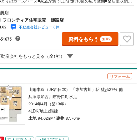
ゆとりのカースペース■家族が集うLDKは約18帖の広々空間■全居室収納付
片付けもスムーズ 特徴・南東側道路に面しており陽当りや通風が良好な邸
お料理がはかどる食洗機やIHクッキングヒーター付きシステムキッチン・
奨店
日の衣類乾燥や冬場の入浴に便利な浴室暖房乾燥機を完備・幅員約6mの広
1 フロンティア住宅販売 姫路店
道路に面しておりお車の出し入れもスムーズ リフォーム内容（2026年6
不動産会社レビュー 8件
4.62
・室内クリーニング、白蟻点検 立地・鳩里小学校まで徒歩約23分・加古川
まで徒歩約14分 弊社が選ばれる理由 1.お金の扱い方のプロ、ファイナン
資料をもらう
-51675
無料
ルプランナーが資金計画をサポート！2.買い替えなどにも対応できる売却
チームあり！3.たくさんの銀行と繋がりがあるため、最も低金利になるよ
審査が可能！4.物件のお引渡し後に必要になったお家のリフォームも弊社
不動産会社をもっと見る（
全
1
社
）
フォームプランナーがご提案！5.定期的にご連絡を繋ぎ、有事の際に迅速
ポートいたします！
リフォーム
山陽本線（JR西日本） 「東加古川」駅 徒歩27分 他
兵庫県加古川市野口町水足
2014年4月（築13年）
4LDK/地上2階建
土地
94.62m
/
建物
87.76m
2
2
室内写真あり
水回り写真あり
る