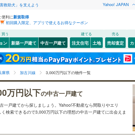
Yahoo! JAPAN
害救助犬」を支えよう
と便利に
新規取得
初回購入限定、アプリで使えるお得なクーポン
検索条件を保存しました
買う
建てる
売る
（JR西日本）
(
106
)
福知山線
(
185
)
リノベーション
ョン
新築一戸建て
中古一戸建て
注文住宅
土地
売却査定
カ
この検索条件の新着物件通知は、
マイページ
から設定できます。
58
)
播但線
(
138
)
ション・リフォーム
築古・築30年以上
（
35
）
5
)
灘区
(
19
)
岩手
宮城
秋田
山形
)
山陰本線
(
6
)
青野ケ原
)
(
1
)
(
0
)
(
0
)
(
0
)
(
0
)
1
)
須磨区
(
31
)
(
0
)
兵庫県、加古川線、3,000万円
神奈川
埼玉
千葉
茨城
線
(
137
)
兵庫県
加古川線
3,000万円以下の物件一覧
中央区
(
0
)
3
）
オール電化
（
9
）
長野
富山
石川
福井
地下鉄西神・山手線
(
93
)
神戸市営地下鉄海岸線
(
12
)
000万円以下
83
)
尼崎市
(
84
)
の中古一戸建て
日本へそ公園
)
(
3
)
(
1
)
(
2
)
(
2
)
(
4
)
検索条件を保存する
台以上
（
35
）
ビルトインガレージ
（
0
）
閉じる
閉じる
お気に入りリストを見る
お気に入りリストを見る
閉じる
閉じる
09
)
洲本市
(
4
)
岐阜
静岡
三重
本線
(
117
)
阪急今津線
(
87
)
(
0
)
中古一戸建てから探しましょう。Yahoo!不動産なら間取りやエリ
タ付インターホン
防犯カメラ
（
0
）
マイページ
く検索できるので3,000万円以下の理想の中古一戸建てに出会えま
4
)
相生市
(
8
)
線
(
27
)
阪急宝塚本線
(
109
)
兵庫
京都
滋賀
奈良
(
43
)
赤穂市
(
12
)
川線
(
23
)
阪神なんば線
(
13
)
全体