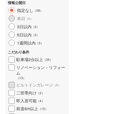
情報公開日
指定なし
（
58
）
本日
（
0
）
3日以内
（
3
）
5日以内
（
3
）
1週間以内
（
5
）
こだわり条件
駐車場2台以上
（
35
）
リノベーション・リフォー
ム
（
13
）
ビルトインガレージ
（
0
）
二世帯向け
（
2
）
即入居可能
（
4
）
前道6m以上
（
12
）