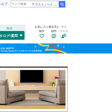
ヘルプ
ラストノート 内田有紀
検索
お気に入り
最近見た
マイ
知る
物件
物件
ページ
山陽本線（JR西日本）
(
449
)
タログ/質問
姫新線
(
148
)
兵庫区
(
8
)
福島
東西線
(
13
)
(
4
)
(
2
)
(
2
)
垂水区
(
75
)
栃木
群馬
山梨
西区
(
62
)
トイレ２か所
（
21
）
明石市
(
60
)
太陽光発電システム
（
4
）
芦屋市
(
5
)
阪急伊丹線
(
49
)
豊岡市
(
6
)
阪神本線
(
95
)
和歌山
西脇市
(
12
)
能勢電鉄妙見線
(
121
)