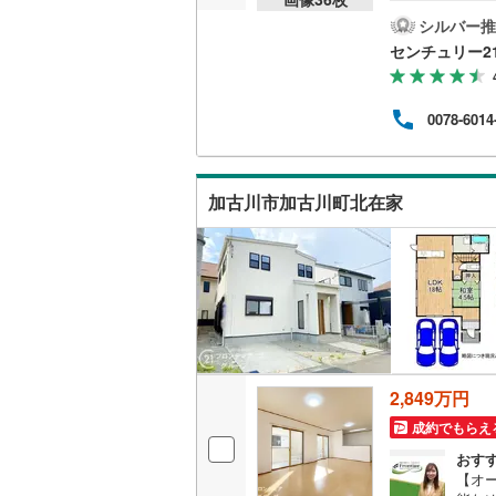
ー・
ウッドデ
があ
シルバー推
立地
センチュリー2
る理
構造・規模・
ート
繋が
0078-6014
耐震、免
に必
定期
（
0
）
士が
くだ
加古川市加古川町北在家
オンライン対
オンライ
オンライ
2,849万円
成約でもらえ
おす
【オ