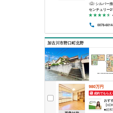
西角
シルバー推
でお
センチュリー2
キッチン
りなが
装・2
独立型キ
歩約2
0078-6014
ロ、
対応
販売、価格、
低金
フォ
加古川市野口町北野
即入居可
い！
浴室
浴室乾燥
収納
980万円
ウォーク
成約でもらえ
（
6
）
おす
【6
バルコニー、
■続
画像
36
枚