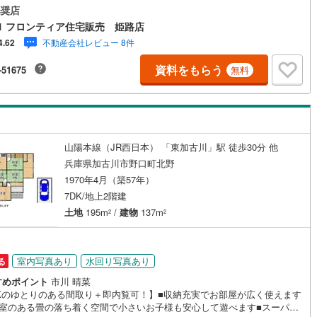
地につき、陽当たり・通風良好です・コンビニ徒歩8分、スーパー徒歩15分
奨店
買い物にも便利・対面式カウンターキッチンなので、お子様の様子を見守
1 フロンティア住宅販売 姫路店
らお料理することができます リフォーム内容・2019年5月:外壁、屋根塗
不動産会社レビュー 8件
4.62
021年5月:1階トイレ新調、1階和室の畳表替 立地・東神吉南小学校まで徒
ッチン
（
2
）
対面キッチン
（
17
）
1分・神吉中学校まで徒歩約30分 弊社が選ばれる理由 1.お金の扱い方のプ
資料をもらう
-51675
無料
ファイナンシャルプランナーが資金計画をサポート！2.買い替えなどにも
できる売却専門チームあり！3.たくさんの銀行と繋がりがあるため、最も
契約、入居関連など
利になるように審査が可能！4.物件のお引渡し後に必要になったお家のリ
ームも弊社のリフォームプランナーがご提案！お気軽にお問合せくださ
能
（
4
）
山陽本線（JR西日本） 「東加古川」駅 徒歩30分 他
兵庫県加古川市野口町北野
1970年4月（築57年）
機あり
（
10
）
7DK/地上2階建
土地
195m
/
建物
137m
2
2
インクローゼット
床下収納
（
12
）
室内写真あり
水回り写真あり
る
すめポイント
市川 晴菜
DKのゆとりのある間取り＋即内覧可！】■収納充実でお部屋が広く使えます
庭
和室のある畳の落ち着く空間で小さいお子様も安心して遊べます■スーパ