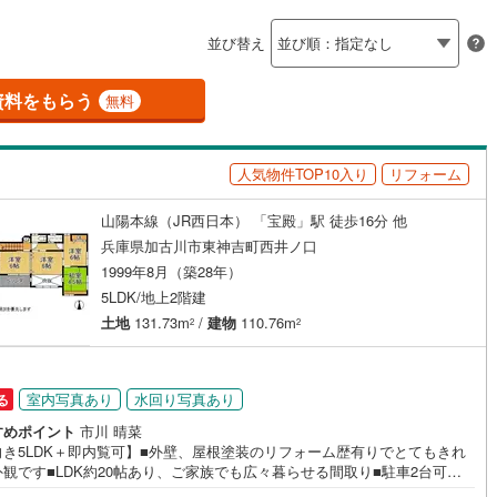
島根
岡山
広島
山口
1
)
三木市
(
7
)
有馬線
(
52
)
神戸電鉄三田線
(
38
)
（
4
）
バリアフリー住宅
（
0
）
並び替え
公園都市線
2
)
(
5
)
小野市
山陽電鉄本線
(
1
)
(
390
)
香川
愛媛
高知
け
（
2
）
平屋・1階建て
（
8
）
保存した条件を見る
線（東西線）
(
26
)
神戸高速線（南北線）
(
6
)
)
丹波篠山市
(
13
)
資料をもらう
無料
ルーム（納戸）
（
5
）
佐賀
長崎
熊本
大分
地下鉄北神線
(
5
)
神戸新交通六甲アイランド線
(
1
)
2
)
南あわじ市
(
4
)
1
)
京都丹後鉄道宮豊線
(
2
)
人気物件TOP10入り
リフォーム
)
宍粟市
(
4
)
駅が始発駅
（
0
）
海まで2km以内
（
0
）
(
10
)
川辺郡猪名川町
(
34
)
山陽本線（JR西日本） 「宝殿」駅 徒歩16分 他
この条件で検索する
この条件で検索する
この条件で検索する
この条件で検索する
この条件で検索する
この条件で検索する
市区町村以下を選択
市区町村を選択す
駅を選択する
兵庫県加古川市東神吉町西井ノ口
美町
(
1
)
加古郡播磨町
(
2
)
1999年8月（築28年）
建ち方、日当たり
5LDK/地上2階建
崎町
(
2
)
神崎郡神河町
(
0
)
以上
（
12
）
角地
（
11
）
土地
131.73m
/
建物
110.76m
2
2
郡町
(
0
)
佐用郡佐用町
(
2
)
13
）
温泉町
(
0
)
室内写真あり
水回り写真あり
る
すめポイント
市川 晴菜
向き5LDK＋即内覧可】■外壁、屋根塗装のリフォーム歴有りでとてもきれ
ダイニング15畳以上
観です■LDK約20帖あり、ご家族でも広々暮らせる間取り■駐車2台可能
車複数台お持ちの方にもおススメ 特徴・吹抜があり開放感があります・南