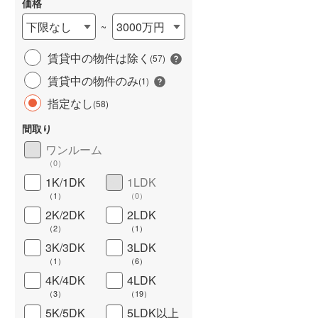
価格
下限なし
3000万円
~
賃貸中の物件は除く
(
57
)
長期優良住宅
（
0
）
賃貸中の物件のみ
(
1
)
指定なし
(
58
)
間取り
ワンルーム
（
0
）
1K/1DK
1LDK
（
1
）
（
0
）
詳しく見る
2K/2DK
2LDK
（
2
）
（
1
）
3K/3DK
3LDK
（
1
）
（
6
）
4K/4DK
4LDK
（
3
）
（
19
）
5K/5DK
5LDK以上