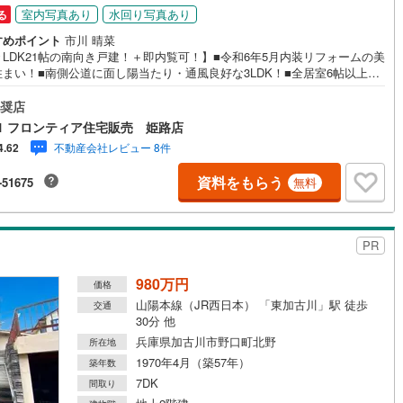
室内写真あり
水回り写真あり
る
すめポイント
市川 晴菜
LDK21帖の南向き戸建！＋即内覧可！】■令和6年5月内装リフォームの美
住まい！■南側公道に面し陽当たり・通風良好な3LDK！■全居室6帖以上＆
完備でゆとりある暮らし！ 特徴・駐車2台可能で前道は幅員約6mの開放的
道・主寝室には大容量のウォークインクローゼットを配置・浴室に窓があ
奨店
然換気がスムーズで洗面所は独立設計 リフォーム内容・クロス張替・フロ
1 フロンティア住宅販売 姫路店
イルおよびCF張替・各種リペア工事・ハウスクリーニング 立地・高砂市立
不動産会社レビュー 8件
4.62
小学校まで徒歩約11分・高砂市立宝殿中学校まで徒歩約20分 弊社が選ばれ
由 1.お金の扱い方のプロ、ファイナンシャルプランナーが資金計画をサポ
資料をもらう
-51675
無料
！2.買い替えなどにも対応できる売却専門チームあり！3.たくさんの銀行と
りがあるため、最も低金利になるように審査が可能！4.物件のお引渡し後
要になったお家のリフォームも弊社のリフォームプランナーがご提案！5.
的にご連絡を繋ぎ、有事の際に迅速にサポートいたします
PR
980万円
価格
山陽本線（JR西日本） 「東加古川」駅 徒歩
交通
30分 他
兵庫県加古川市野口町北野
所在地
1970年4月（築57年）
築年数
7DK
間取り