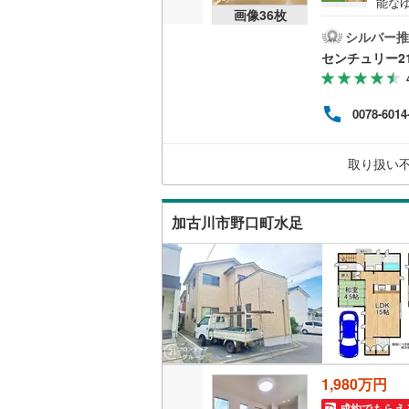
能な
画像
36
枚
きで
宅・
シルバー推
雨の
センチュリー2
い前面
月）
中学校
0078-6014
シャ
専門
うに
取り扱い
のリ
にサ
加古川市野口町水足
1,980万円
成約でもらえ