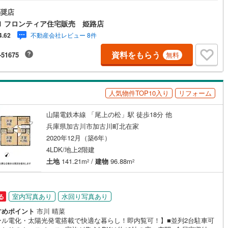
コンビニ徒歩10分圏内で周辺環境も充実 特徴・駐車スペース有・浴室に窓
ッキあり
（
1
）
りこまめに換気ができ清潔に保てます・2面採光の風通しのよい空間です
奨店
・野口北小学校まで徒歩約13分・陵南中学校まで徒歩約24分 弊社が選ばれ
1 フロンティア住宅販売 姫路店
由 1.お金の扱い方のプロ、ファイナンシャルプランナーが資金計画をサポ
施工・品質・工法関連
不動産会社レビュー 8件
4.62
！2.買い替えなどにも対応できる売却専門チームあり！3.たくさんの銀行と
りがあるため、最も低金利になるように審査が可能！4.物件のお引渡し後
資料をもらう
-51675
無料
震、制震構造
住宅性能評価付き
（
0
）
要になったお家のリフォームも弊社のリフォームプランナーがご提案！5.
的にご連絡を繋ぎ、有事の際に迅速にサポートいたします弊社は専門家同
連携をとっているため、より多くの知見がございます。お気軽にお問合せ
さい！
人気物件TOP10入り
リフォーム
応
ン内見(相談)可
（
0
）
IT重説可
（
0
）
山陽電鉄本線 「尾上の松」駅 徒歩18分 他
兵庫県加古川市加古川町北在家
2020年12月（築6年）
ン対応とは？
4LDK/地上2階建
土地
141.21m
/
建物
96.88m
2
2
室内写真あり
水回り写真あり
る
すめポイント
市川 晴菜
ール電化・太陽光発電搭載で快適な暮らし！即内覧可！】■並列2台駐車可