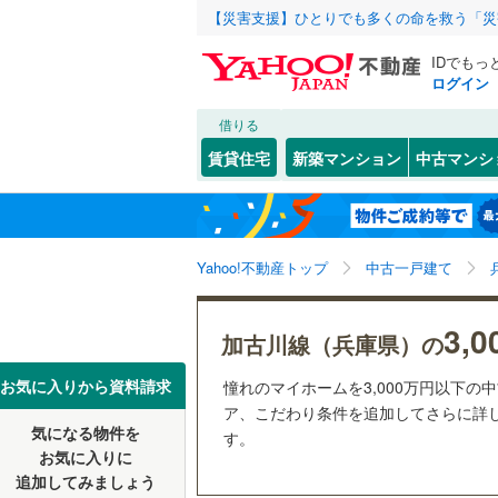
【災害支援】ひとりでも多くの命を救う「災
IDでもっ
ログイン
借りる
北海道
JR
北海道
東海道本線
こだわり条件
リフォーム、
賃貸住宅
新築マンション
中古マンシ
加古川線
(
リノベー
神戸市
東灘区
(
1
東北
青森
（
13
）
赤穂線
(
21
(
30
)
(
7
)
(
4
長田区
(
2
関東
東京
山陽新幹
Yahoo!不動産トップ
中古一戸建て
設備
北区
(
35
)
床暖房
（
信越・北陸
新潟
地下鉄
神戸市営
3,
兵庫県のそのほ
姫路市
(
2
加古川線（兵庫県）の
(
7
)
(
2
)
(
1
駐車場2
かの地域
西宮市
(
1
東海
愛知
私鉄・その他
阪急神戸
お気に入りから資料請求
憧れのマイホームを3,000万円以下の
ＴＶモニ
ア、こだわり条件を追加してさらに詳し
伊丹市
(
4
阪急甲陽
気になる物件を
（
17
）
す。
近畿
大阪
お気に入りに
加古川市
阪神武庫
追加してみましょう
間取り、居室