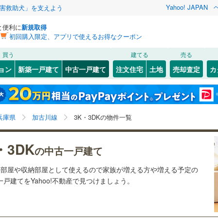
Yahoo! JAPAN
害救助犬」を支えよう
と便利に
新規取得
初回購入限定、アプリで使えるお得なクーポン
検索条件を保存しました
買う
建てる
売る
（JR西日本）
(
23
)
福知山線
(
12
)
リノベーション
ョン
新築一戸建て
中古一戸建て
注文住宅
土地
売却査定
カ
この検索条件の新着物件通知は、
マイページ
から設定できます。
1
)
播但線
(
7
)
ション・リフォーム
築古・築30年以上
（
1
）
)
灘区
(
2
)
岩手
宮城
秋田
山形
山陰本線
(
1
)
青野ケ原
)
(
0
)
(
0
)
(
0
)
(
0
)
(
0
)
)
須磨区
(
2
)
(
0
)
兵庫県、加古川線、3K/3DK
神奈川
埼玉
千葉
茨城
線
(
5
)
兵庫県
加古川線
3K・3DKの物件一覧
中央区
(
0
)
0
）
オール電化
（
0
）
長野
富山
石川
福井
地下鉄西神・山手線
(
7
)
神戸市営地下鉄海岸線
(
4
)
・3DK
4
)
尼崎市
(
21
)
の中古一戸建て
日本へそ公園
)
(
0
)
(
0
)
(
0
)
(
0
)
(
0
)
検索条件を保存する
台以上
（
1
）
ビルトインガレージ
（
0
）
閉じる
閉じる
お気に入りリストを見る
お気に入りリストを見る
閉じる
閉じる
7
)
洲本市
(
0
)
岐阜
静岡
三重
本線
(
25
)
阪急今津線
(
15
)
(
0
)
子供部屋や収納部屋として使えるので家族が増える方や増える予定の
タ付インターホン
防犯カメラ
（
0
）
マイページ
一戸建てをYahoo!不動産で見つけましょう。
)
相生市
(
0
)
線
(
7
)
阪急宝塚本線
(
11
)
兵庫
京都
滋賀
奈良
(
1
)
赤穂市
(
0
)
川線
(
7
)
阪神なんば線
(
3
)
全体