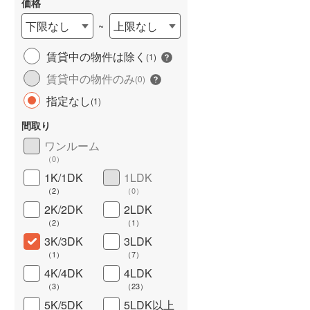
価格
下限なし
上限なし
~
賃貸中の物件は除く
(
1
)
長期優良住宅
（
0
）
賃貸中の物件のみ
(
0
)
指定なし
(
1
)
間取り
ワンルーム
（
0
）
1K/1DK
1LDK
（
2
）
（
0
）
詳しく見る
2K/2DK
2LDK
（
2
）
（
1
）
3K/3DK
3LDK
（
1
）
（
7
）
4K/4DK
4LDK
新築一戸建て
新築一戸建て
らえる
3,874万円
3,760万円
（
3
）
（
23
）
建て
建物面積 103.5m
建物面積 101.02m
2
2
5K/5DK
5LDK以上