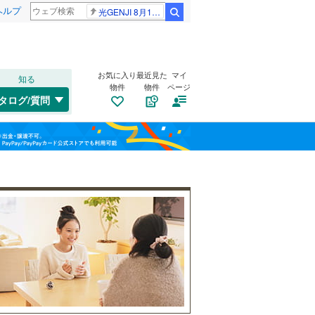
ヘルプ
光GENJI 8月19日
検索
お気に入り
最近見た
マイ
知る
物件
物件
ページ
山陽本線（JR西日本）
(
24
)
タログ/質問
姫新線
(
4
)
兵庫区
(
1
)
福島
東西線
(
5
)
(
0
)
(
0
)
(
0
)
垂水区
(
8
)
栃木
群馬
山梨
西区
(
0
)
トイレ２か所
（
0
）
明石市
(
1
)
太陽光発電システム
（
0
）
芦屋市
(
0
)
阪急伊丹線
(
6
)
豊岡市
(
1
)
阪神本線
(
22
)
和歌山
西脇市
(
1
)
能勢電鉄妙見線
(
5
)