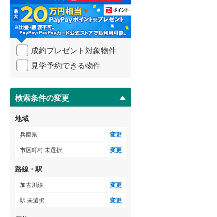
る
・
条
件
を
成約プレゼント対象物件
マ
イ
見学予約できる物件
ペ
ー
ジ
に
検索条件の変更
保
存
地域
す
る
兵庫県
変更
市区町村 未選択
変更
路線・駅
加古川線
変更
駅 未選択
変更