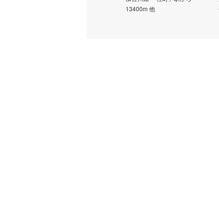
分 西脇地方合同庁舎前 バス停
13400m 他
下車 徒歩7分