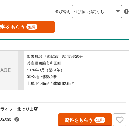
島根
岡山
広島
山口
)
三木市
(
0
)
有馬線
(
3
)
神戸電鉄三田線
(
0
)
（
0
）
バリアフリー住宅
（
0
）
並び替え
公園都市線
)
(
0
)
小野市
山陽電鉄本線
(
0
)
(
19
)
香川
愛媛
高知
け
（
0
）
平屋・1階建て
（
0
）
保存した条件を見る
線（東西線）
(
4
)
神戸高速線（南北線）
(
1
)
)
丹波篠山市
(
0
)
資料をもらう
無料
ルーム（納戸）
（
0
）
佐賀
長崎
熊本
大分
地下鉄北神線
(
0
)
神戸新交通六甲アイランド線
(
0
)
)
南あわじ市
(
0
)
0
)
京都丹後鉄道宮豊線
(
1
)
)
宍粟市
(
0
)
加古川線 「西脇市」駅 徒歩20分
駅が始発駅
（
0
）
海まで2km以内
（
0
）
(
0
)
川辺郡猪名川町
(
0
)
この条件で検索する
この条件で検索する
この条件で検索する
この条件で検索する
この条件で検索する
この条件で検索する
市区町村以下を選択
市区町村を選択す
駅を選択する
兵庫県西脇市和田町
美町
(
0
)
加古郡播磨町
(
0
)
1976年3月（築51年）
建ち方、日当たり
3DK/地上階数2階
崎町
(
0
)
神崎郡神河町
(
0
)
土地
91.45m
/
建物
62.6m
2
2
以上
（
0
）
角地
（
0
）
郡町
(
0
)
佐用郡佐用町
(
0
)
0
）
温泉町
(
0
)
ーライフ 北はりま店
資料をもらう
-54596
無料
ダイニング15畳以上