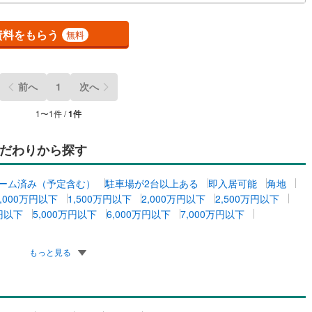
資料をもらう
無料
ッチン
（
0
）
対面キッチン
（
0
）
前へ
1
次へ
契約、入居関連など
1
〜
1
件 /
1
件
能
（
0
）
だわりから探す
機あり
（
0
）
ーム済み（予定含む）
駐車場が2台以上ある
即入居可能
角地
1,000万円以下
1,500万円以下
2,000万円以下
2,500万円以下
万円以下
5,000万円以下
6,000万円以下
7,000万円以下
インクローゼット
床下収納
（
0
）
もっと見る
庭