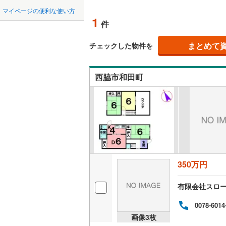
中国
鳥取
宝塚市
(
6
神戸電鉄
マイページの便利な使い方
吹き抜け
1
件
川西市
神戸電鉄
(
3
四国
徳島
二世帯向
神戸高速
加西市
(
0
まとめて
チェックした物件を
サービス
九州・沖縄
福岡
神戸市営
丹波市
(
1
西脇市和田町
立地
智頭急行
(
淡路市
(
0
最寄りの
たつの市
0
0
0
0
0
0
該当物件
該当物件
該当物件
該当物件
該当物件
該当物件
件
件
件
件
件
件
加古郡稲
配置、向き、
神崎郡福
前道6m
赤穂郡上
350万円
平坦地
（
美方郡新
有限会社スロ
LD
0078-6014
リビング
画像
3
枚
（
0
）