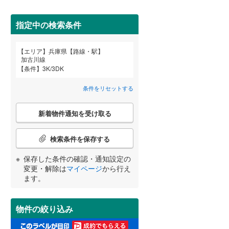
高砂市
(
0
)
神戸電鉄粟生線
(
0
)
間取り変更可能
（
0
）
三田市
山陽電鉄網干線
(
0
)
(
6
)
指定中の検索条件
3階建て以上
（
0
）
神戸新交通ポートアイランド線
(
0
)
養父市
(
0
)
エリア
兵庫県【路線・駅】
宮崎
鹿児島
沖縄
加古川線
北条鉄道
(
0
)
朝来市
(
0
)
条件
3K/3DK
加東市
(
0
)
条件をリセットする
小学校まで1km以内
（
0
）
多可郡多可町
(
1
)
こ
する
る
条件をリセットする
条件をリセットする
条件をリセットする
条件をリセットする
条件をリセットする
条件をリセットする
新着物件通知を受け取る
の
神崎郡市川町
(
0
)
検
索
検索条件を保存する
揖保郡太子町
(
0
)
条
南道路
（
0
）
件
保存した条件の確認・通知設定の
美方郡香美町
(
0
)
で
変更・解除は
マイページ
から行え
通
ます。
知
を
受
物件の絞り込み
け
取