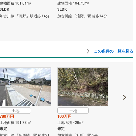
建物面積 101.01m
建物面積 104.75m
建物面積 101
2
2
3LDK
3LDK
4LDK
加古川線 「滝野」駅 徒歩14分
加古川線 「滝野」駅 徒歩14分
加古川線 「
分 他
この条件の一覧を見る
土地
土地
土地
780万円
100万円
150万円
土地面積 191.73m
土地面積 429m
土地面積 162
2
2
未定
未定
未定
加古川線 「新西脇」駅 徒歩21
加古川線 「社町」駅から
加古川線 「滝