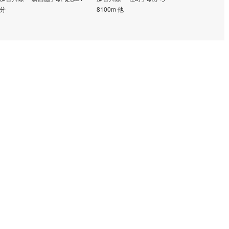
分
8100m 他
草橋 バス停