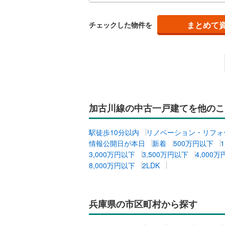
キッチン
まとめて
チェックした物件を
独立型キ
販売、価格、
即入居可
加古川線の中古一戸建てを他のこ
浴室
浴室乾燥
駅徒歩10分以内
リノベーション・リフォ
情報公開日が本日
新着
500万円以下
3,000万円以下
3,500万円以下
4,000
収納
8,000万円以下
2LDK
ウォーク
（
0
）
兵庫県の市区町村から探す
バルコニー、