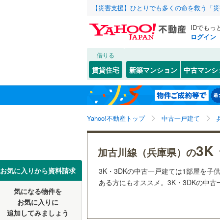
【災害支援】ひとりでも多くの命を救う「災
IDでもっ
ログイン
借りる
北海道
JR
北海道
東海道本線
こだわり条件
リフォーム、
賃貸住宅
新築マンション
中古マンシ
加古川線
(
リノベー
神戸市
東灘区
(
3
東北
青森
（
0
）
赤穂線
(
0
)
(
0
)
(
0
)
(
0
長田区
(
6
関東
東京
山陽新幹
Yahoo!不動産トップ
中古一戸建て
設備
北区
(
0
)
床暖房
（
信越・北陸
新潟
地下鉄
神戸市営
3K
兵庫県のそのほ
姫路市
(
1
加古川線（兵庫県）の
(
1
)
(
0
)
(
0
駐車場2
かの地域
西宮市
(
1
東海
愛知
私鉄・その他
阪急神戸
お気に入りから資料請求
3K・3DKの中古一戸建ては1部屋を
ＴＶモニ
ある方にもオススメ。3K・3DKの中古
伊丹市
(
3
阪急甲陽
気になる物件を
（
0
）
近畿
大阪
お気に入りに
加古川市
阪神武庫
追加してみましょう
間取り、居室