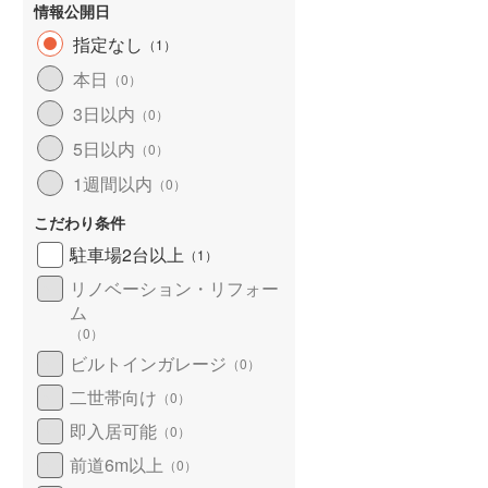
情報公開日
下車 徒歩4分
分
分 日赤東 バス停下車 徒
指定なし
（
1
）
本日
（
0
）
3日以内
（
0
）
5日以内
（
0
）
1週間以内
（
0
）
こだわり条件
駐車場2台以上
（
1
）
リノベーション・リフォー
ム
（
0
）
ビルトインガレージ
（
0
）
二世帯向け
（
0
）
即入居可能
（
0
）
前道6m以上
（
0
）