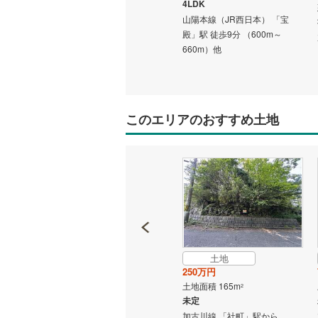
3LDK
4LDK
加古川線 「新西脇」駅 バス9分
山陽本線（JR西日本） 「宝
西脇北高校口 バス停下車 徒歩4
殿」駅 徒歩9分 （600m～
 「東加
分
660m）他
このエリアのおすすめ土地
土地
土地
740万円
250万円
土地面積 264m
土地面積 165m
2
2
未定
未定
徒歩6分
加古川線 「西脇市」駅 バス18
加古川線 「社町」駅から