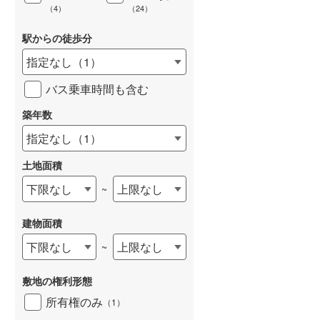
3LDK＋吹抜テレワークスペース
4LDK
.02m
（
4
）
（
24
）
2
山陽本線（JR西日本） 「宝
山陽電鉄本線 「浜の宮」
殿」駅 徒歩9分 （630m～
歩5分 （310～340m）他
加古川」駅 徒歩18
駅からの徒歩分
690m）他
指定なし
（
1
）
バス乗車時間も含む
築年数
指定なし
（
1
）
土地面積
下限なし
上限なし
~
建物面積
下限なし
上限なし
~
土地
土地
750万円
380万円
敷地の権利形態
.93m
土地面積 207.89m
土地面積 558.58m
2
2
2
所有権のみ
未定
（
1
）
未定
」駅 バス14分 三
加古川線 「新西脇」駅 徒歩16
加古川線 「西脇市」駅 バ