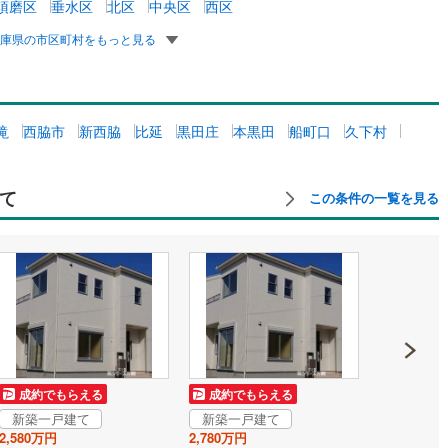
須磨区
垂水区
北区
中央区
西区
ッキあり
（
0
）
兵庫県の市区町村をもっと見る
施工・品質・工法関連
震、制震構造
住宅性能評価付き
（
0
）
滝
西脇市
新西脇
比延
黒田庄
本黒田
船町口
久下村
応
て
この条件の一覧を見る
ン内見(相談)可
（
0
）
IT重説可
（
0
）
ン対応とは？
成約でもらえる
成約でもらえる
成約でも
新築一戸建て
新築一戸建て
新築一戸
2,580万円
2,780万円
2,790万円