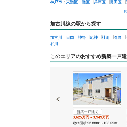
神戸市
：
東灘区
灘区
兵庫区
長田区
ウッドデ
構造・規模・
加古川線の駅から探す
耐震、免
加古川
日岡
神野
厄神
社町
滝野
（
0
）
谷川
オンライン対
このエリアのおすすめ新築一戸建
オンライ
オンライ
新築一戸建て
新築一戸建て
1,750万円
3,625万円～3,949万円
建物面積 101.25m
建物面積 96.88m
～103.09m
2
2
2