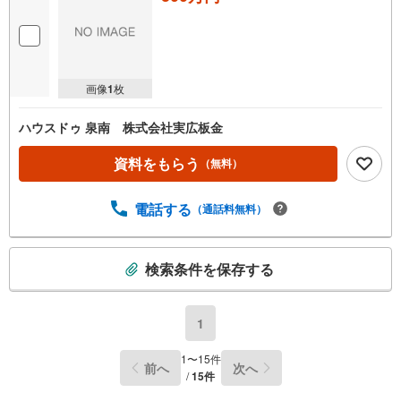
画像
1
枚
ハウスドゥ 泉南 株式会社実広板金
資料をもらう
（無料）
電話する
（通話料無料）
こ
検索条件を保存する
の
検
索
1
条
件
1
〜
15
件
前へ
次へ
で
/
15
件
通