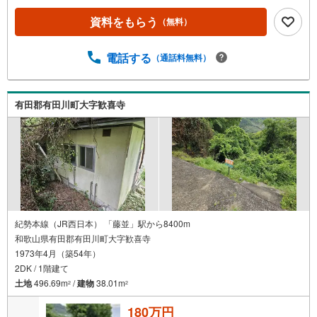
資料をもらう
（無料）
電話する
（通話料無料）
有田郡有田川町大字歓喜寺
紀勢本線（JR西日本） 「藤並」駅から8400m
和歌山県有田郡有田川町大字歓喜寺
1973年4月（築54年）
2DK / 1階建て
土地
496.69m
/
建物
38.01m
2
2
180万円