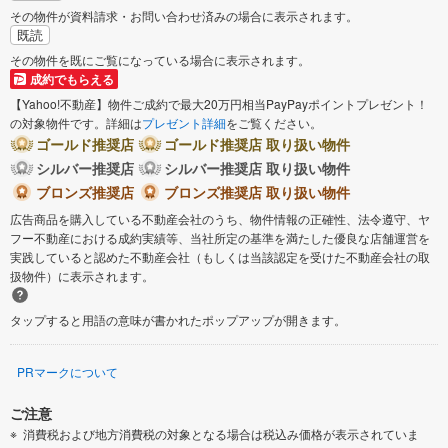
その物件が資料請求・お問い合わせ済みの場合に表示されます。
既読
その物件を既にご覧になっている場合に表示されます。
成約でもらえる
【Yahoo!不動産】物件ご成約で最大20万円相当PayPayポイントプレゼント！
の対象物件です。詳細は
プレゼント詳細
をご覧ください。
ゴールド推奨店
ゴールド推奨店 取り扱い物件
シルバー推奨店
シルバー推奨店 取り扱い物件
ブロンズ推奨店
ブロンズ推奨店 取り扱い物件
広告商品を購入している不動産会社のうち、物件情報の正確性、法令遵守、ヤ
フー不動産における成約実績等、当社所定の基準を満たした優良な店舗運営を
実践していると認めた不動産会社（もしくは当該認定を受けた不動産会社の取
扱物件）に表示されます。
タップすると用語の意味が書かれたポップアップが開きます。
PRマークについて
ご注意
消費税および地方消費税の対象となる場合は税込み価格が表示されていま