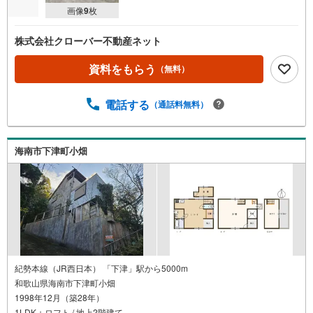
画像
9
枚
株式会社クローバー不動産ネット
資料をもらう
（無料）
電話する
（通話料無料）
海南市下津町小畑
紀勢本線（JR西日本） 「下津」駅から5000m
和歌山県海南市下津町小畑
1998年12月（築28年）
1LDK＋ロフト / 地上2階建て