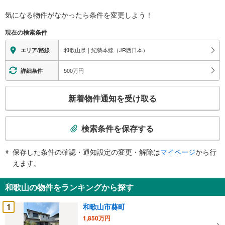
知
気になる物件がなかったら
条件を変更しよう！
を
受
現在の検索条件
け
和歌山県｜紀勢本線（JR西日本）
エリア/路線
取
る
500万円
詳細条件
・
条
こ
件
新着物件通知を受け取る
の
を
検
マ
索
検索条件を保存する
イ
条
ペ
件
ー
保存した条件の確認・通知設定の変更・解除は
マイページ
から行
で
ジ
えます。
通
に
知
保
和歌山の物件をランキングから探す
を
存
受
1
す
和歌山市葵町
け
る
1,850万円
取