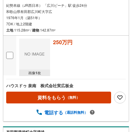
紀勢本線（JR西日本） 「広川ビーチ」駅 徒歩24分
和歌山県有田郡広川町大字広
1976年1月（築51年）
7DK / 地上2階建
土地
115.28m
/
建物
142.87m
2
2
250万円
画像
1
枚
ハウスドゥ 泉南 株式会社実広板金
資料をもらう
（無料）
電話する
（通話料無料）
有田郡湯浅町大字湯浅