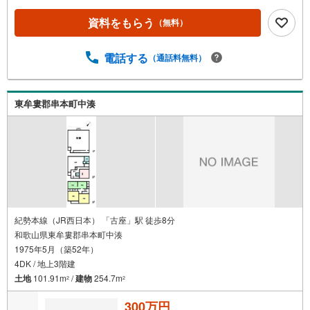
資料をもらう
（無料）
電話する
（通話料無料）
東牟婁郡串本町中湊
紀勢本線（JR西日本） 「古座」駅 徒歩8分
和歌山県東牟婁郡串本町中湊
1975年5月（築52年）
4DK / 地上3階建
土地
101.91m
/
建物
254.7m
2
2
300万円