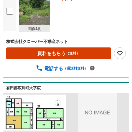
画像
4
枚
株式会社クローバー不動産ネット
資料をもらう
（無料）
電話する
（通話料無料）
有田郡広川町大字広