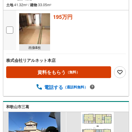
土地
41.32m
/
建物
33.05m
2
2
195万円
画像
8
枚
株式会社リアルネット本店
資料をもらう
（無料）
電話する
（通話料無料）
和歌山市三葛