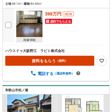
土地
89.1m
/
建物
84.46m
2
2
398万円
NEW
成約でもらえる
画像
10
枚
ハウスドゥ大阪野江 ラピト株式会社
資料をもらう
（無料）
電話する
（通話料無料）
和歌山市杭ノ瀬