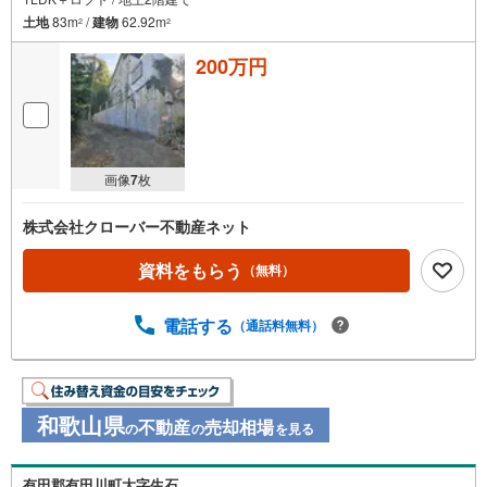
土地
83m
/
建物
62.92m
2
2
200万円
画像
7
枚
株式会社クローバー不動産ネット
資料をもらう
（無料）
電話する
（通話料無料）
和歌山県
不動産
売却相場
の
の
を見る
有田郡有田川町大字生石