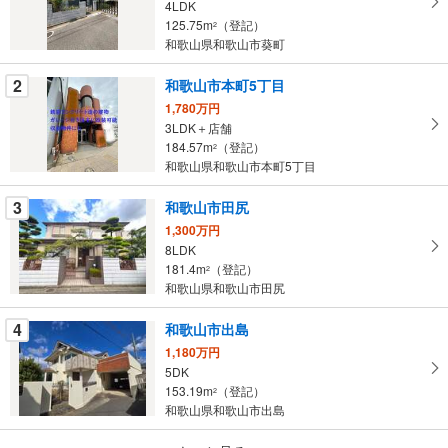
4LDK
る
125.75m
（登記）
2
・
和歌山県和歌山市葵町
条
2
和歌山市本町5丁目
件
を
1,780万円
3LDK＋店舗
マ
184.57m
（登記）
2
イ
和歌山県和歌山市本町5丁目
ペ
ー
3
和歌山市田尻
ジ
1,300万円
に
8LDK
保
181.4m
（登記）
2
存
和歌山県和歌山市田尻
す
る
4
和歌山市出島
1,180万円
5DK
153.19m
（登記）
2
和歌山県和歌山市出島