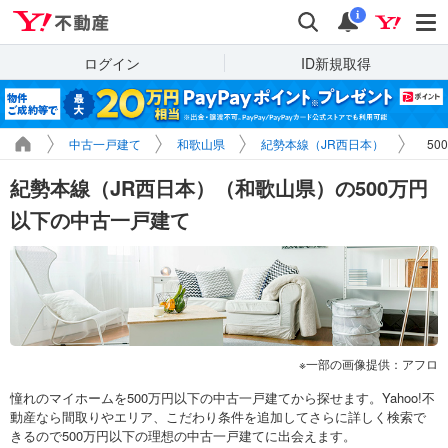
Yahoo!不動産
検索
通知
i
ログイン
ID新規取得
中古一戸建て
和歌山県
紀勢本線（JR西日本）
5
紀勢本線（JR西日本）（和歌山県）の500万円
以下の中古一戸建て
一部の画像提供：アフロ
憧れのマイホームを500万円以下の中古一戸建てから探せます。Yahoo!不
動産なら間取りやエリア、こだわり条件を追加してさらに詳しく検索で
きるので500万円以下の理想の中古一戸建てに出会えます。