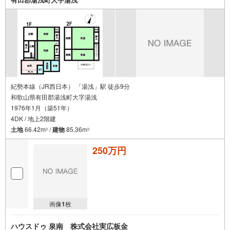
紀勢本線（JR西日本） 「湯浅」駅 徒歩9分
和歌山県有田郡湯浅町大字湯浅
1976年1月（築51年）
4DK / 地上2階建
土地
66.42m
/
建物
85.36m
2
2
250万円
画像
1
枚
ハウスドゥ 泉南 株式会社実広板金