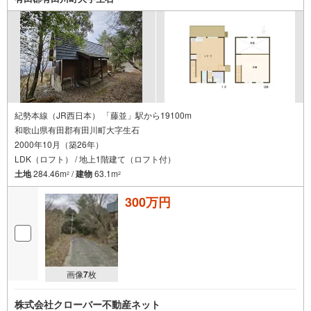
紀勢本線（JR西日本） 「藤並」駅から19100m
和歌山県有田郡有田川町大字生石
2000年10月（築26年）
LDK（ロフト） / 地上1階建て（ロフト付）
土地
284.46m
/
建物
63.1m
2
2
300万円
画像
7
枚
株式会社クローバー不動産ネット