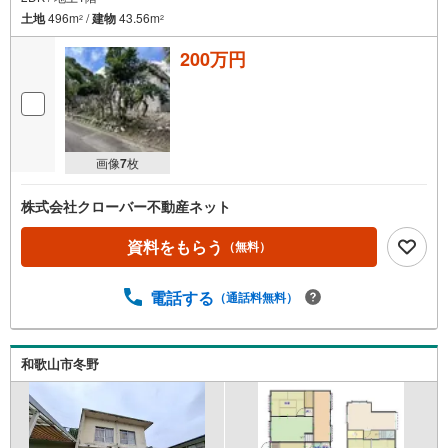
土地
496m
/
建物
43.56m
2
2
200万円
画像
7
枚
株式会社クローバー不動産ネット
資料をもらう
（無料）
電話する
（通話料無料）
和歌山市冬野