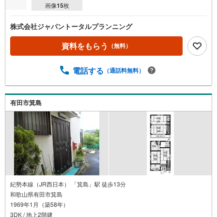
画像
15
枚
株式会社ジャパントータルプランニング
資料をもらう
（無料）
電話する
（通話料無料）
有田市箕島
紀勢本線（JR西日本） 「箕島」駅 徒歩13分
和歌山県有田市箕島
1969年1月（築58年）
3DK / 地上2階建