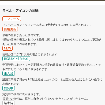
西牟婁郡すさみ町
東牟婁郡串本町
ラベル・アイコンの意味
リフォーム
リノベーション・リフォーム済み（予定含む）の物件に表示されます。
価格更新
価格の更新があった物件です。
複数の価格が表示されている物件に関しましてはそのうちの１つ以上に更新が
あった場合に表示されます。
NEW
情報公開日が7日以内の場合に表示されます。
建築条件付き土地
売買契約にあたって一定期間内に特定の建設会社と建築請負契約を結ぶことを
条件にしている土地に表示されます。
未入居
建築工事完了日から1年以上経過したものの、まだ誰も住んだことがない住宅に
表示されます。
賃貸中
賃貸中の物件に表示されます。
賃貸中の物件は、原則ご自身でお住まいいただくことができません。
請求済