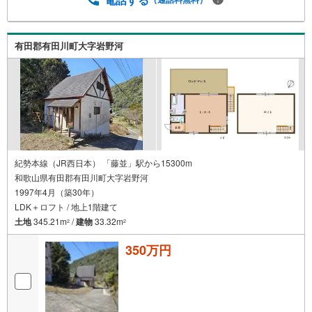
有田郡有田川町大字岩野河
紀勢本線（JR西日本） 「藤並」駅から15300m
和歌山県有田郡有田川町大字岩野河
1997年4月（築30年）
LDK＋ロフト / 地上1階建て
土地
345.21m
/
建物
33.32m
2
2
350万円