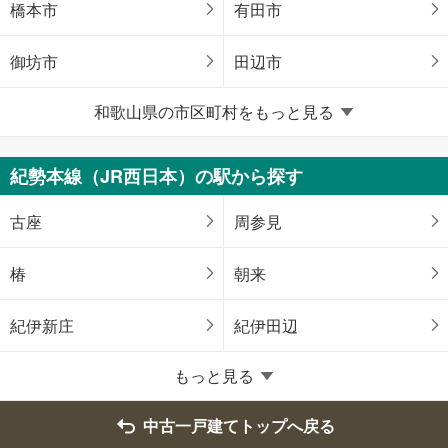
橋本市
有田市
御坊市
田辺市
和歌山県の市区町村をもっと見る
紀の川市
岩出市
海草郡紀美野町
伊都郡かつらぎ町
紀勢本線（JR西日本）の駅から探す
伊都郡九度山町
有田郡湯浅町
古座
周参見
有田郡広川町
有田郡有田川町
椿
朝来
日高郡美浜町
日高郡日高町
紀伊新庄
紀伊田辺
日高郡印南町
日高郡みなべ町
もっと見る
日高郡日高川町
西牟婁郡白浜町
中古一戸建てトップへ戻る