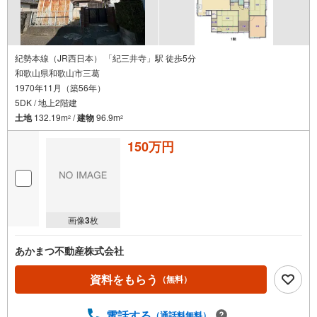
紀勢本線（JR西日本） 「紀三井寺」駅 徒歩5分
和歌山県和歌山市三葛
1970年11月（築56年）
5DK / 地上2階建
土地
132.19m
/
建物
96.9m
2
2
150万円
画像
3
枚
あかまつ不動産株式会社
資料をもらう
（無料）
電話する
（通話料無料）