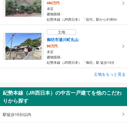
480万円
未定
建物面積 -
紀勢本線（JR西日本） 「岩代」駅から4180m
土地
御坊市湯川町丸山
98万円
未定
建物面積 -
紀勢本線（JR西日本） 「御坊」駅 徒歩14分
土地をもっと見る
土地
西牟婁郡すさみ町口和深
120万円
紀勢本線（JR西日本）の中古一戸建てを他のこだわ
未定
りから探す
建物面積 -
紀勢本線（JR西日本） 「周参見」駅から5930m
駅徒歩10分以内