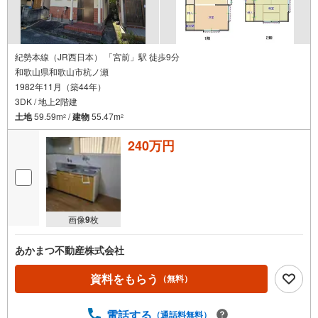
紀勢本線（JR西日本） 「宮前」駅 徒歩9分
和歌山県和歌山市杭ノ瀬
1982年11月（築44年）
3DK / 地上2階建
土地
59.59m
/
建物
55.47m
2
2
240万円
画像
9
枚
あかまつ不動産株式会社
資料をもらう
（無料）
電話する
（通話料無料）