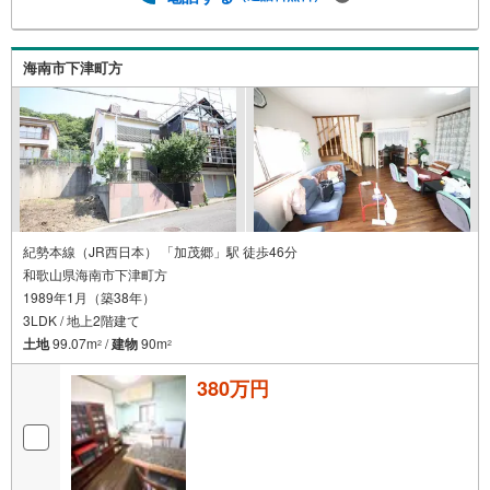
海南市下津町方
紀勢本線（JR西日本） 「加茂郷」駅 徒歩46分
和歌山県海南市下津町方
1989年1月（築38年）
3LDK / 地上2階建て
土地
99.07m
/
建物
90m
2
2
380万円