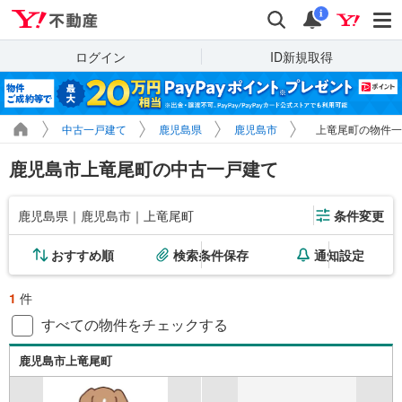
Yahoo!不動産
検索
通知
i
ログイン
ID新規取得
中古一戸建て
鹿児島県
鹿児島市
上竜尾町の物件一
鹿児島市上竜尾町の中古一戸建て
鹿児島県｜鹿児島市｜上竜尾町
条件変更
おすすめ順
検索条件保存
通知設定
1
件
すべての物件をチェックする
鹿児島市上竜尾町