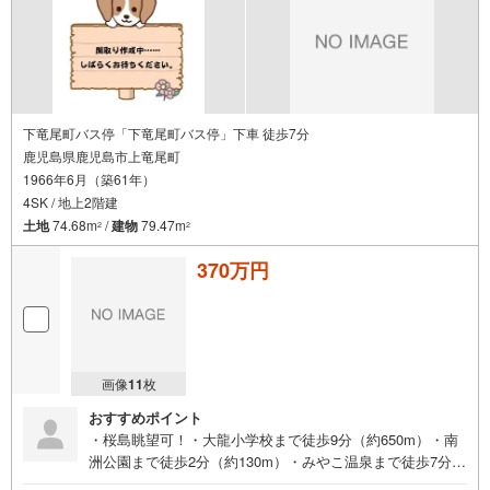
下竜尾町バス停「下竜尾町バス停」下車 徒歩7分
鹿児島県鹿児島市上竜尾町
1966年6月（築61年）
4SK / 地上2階建
土地
74.68m
/
建物
79.47m
2
2
370万円
画像
11
枚
おすすめポイント
・桜島眺望可！・大龍小学校まで徒歩9分（約650m）・南
洲公園まで徒歩2分（約130m）・みやこ温泉まで徒歩7分
（約520m）・大竜郵便局まで徒歩7分（約530m）