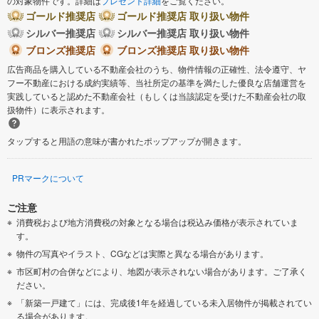
の対象物件です。詳細は
プレゼント詳細
をご覧ください。
ゴールド推奨店
ゴールド推奨店 取り扱い物件
シルバー推奨店
シルバー推奨店 取り扱い物件
ブロンズ推奨店
ブロンズ推奨店 取り扱い物件
広告商品を購入している不動産会社のうち、物件情報の正確性、法令遵守、ヤ
フー不動産における成約実績等、当社所定の基準を満たした優良な店舗運営を
実践していると認めた不動産会社（もしくは当該認定を受けた不動産会社の取
扱物件）に表示されます。
タップすると用語の意味が書かれたポップアップが開きます。
PRマークについて
ご注意
消費税および地方消費税の対象となる場合は税込み価格が表示されていま
す。
物件の写真やイラスト、CGなどは実際と異なる場合があります。
市区町村の合併などにより、地図が表示されない場合があります。ご了承く
ださい。
「新築一戸建て」には、完成後1年を経過している未入居物件が掲載されてい
る場合があります。