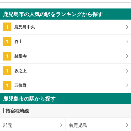
350万円
2DK
鹿児島市の人気の駅をランキングから探す
62.8m
（登記）
2
鹿児島県鹿児島市草牟田2丁目
1
鹿児島中央
1
谷山
1
慈眼寺
1
坂之上
1
五位野
鹿児島市の駅から探す
指宿枕崎線
郡元
南鹿児島