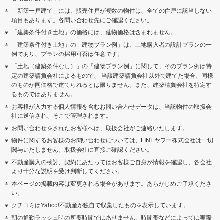
「新築一戸建て」には、販売住戸が複数の物件は、全ての住戸に該当しない
項目もあります。各問い合わせ先にご確認ください。
「建築条件付き土地」の価格には、建物価格は含まれません。
「建築条件付き土地」の「建物プラン例」は、土地購入者の設計プランの一
例であり、プランの採用可否は任意です。
「土地（建築条件なし）」の「建物プラン例」に関して、そのプラン例は特
定の建築請負会社によるもので、 当該建築請負会社以外で建てた場合、同様
のものが同価格で建てられるとは限りません。また、建築請負会社を特定す
るものではありません。
お客様が入力する個人情報を含むお問い合わせデータは、当該物件の取扱会
社に送信され、そこで管理されます。
お問い合わせをされたお客様へは、取扱会社がご連絡いたします。
物件に関するお客様のお問い合わせについては、LINEヤフー株式会社は一切
関与いたしません。取扱会社に直接ご確認ください。
不動産購入の検討、契約にあたってはお客様ご自身が情報を確認し、各会社
より十分な説明を受け判断してください。
本ページの掲載内容は変更される場合があります。あらかじめご了承くださ
い。
クチコミはYahoo!不動産が独自で収集したものを表示しています。
朝の通勤ラッシュ時の所要時間ではありません。時間帯などによっては実際