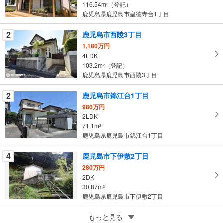
る
116.54m
（登記）
2
・
鹿児島県鹿児島市皇徳寺台1丁目
条
2
鹿児島市西陵3丁目
件
を
1,180万円
4LDK
マ
103.2m
（登記）
2
イ
鹿児島県鹿児島市西陵3丁目
ペ
ー
2
鹿児島市錦江台1丁目
ジ
980万円
に
2LDK
保
71.1m
2
存
鹿児島県鹿児島市錦江台1丁目
す
る
4
鹿児島市下伊敷2丁目
280万円
2DK
30.87m
2
鹿児島県鹿児島市下伊敷2丁目
5
鹿児島市草牟田2丁目
もっと見る