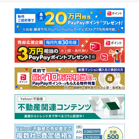
マンションカタログ
教えて！住まいの先生
新築マンション
中古マンション
新築一戸建て
中古一戸建て
注文住宅
土地
売却査定