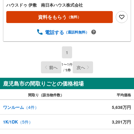
ハウスドゥ 伊敷 南日本ハウス株式会社
資料をもらう
（無料）
電話する
（通話料無料）
1
1
〜
1
件
前へ
次へ
/
1
件
鹿児島市の間取りごとの価格相場
間取り（該当物件数）
平均価格
ワンルーム
（
4
件）
5,638万円
1K/1DK
（
5
件）
3,201万円