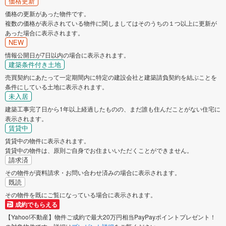
価格更新
価格の更新があった物件です。
複数の価格が表示されている物件に関しましてはそのうちの１つ以上に更新が
あった場合に表示されます。
NEW
情報公開日が7日以内の場合に表示されます。
建築条件付き土地
売買契約にあたって一定期間内に特定の建設会社と建築請負契約を結ぶことを
条件にしている土地に表示されます。
未入居
建築工事完了日から1年以上経過したものの、まだ誰も住んだことがない住宅に
表示されます。
賃貸中
賃貸中の物件に表示されます。
賃貸中の物件は、原則ご自身でお住まいいただくことができません。
請求済
その物件が資料請求・お問い合わせ済みの場合に表示されます。
既読
その物件を既にご覧になっている場合に表示されます。
成約でもらえる
【Yahoo!不動産】物件ご成約で最大20万円相当PayPayポイントプレゼント！