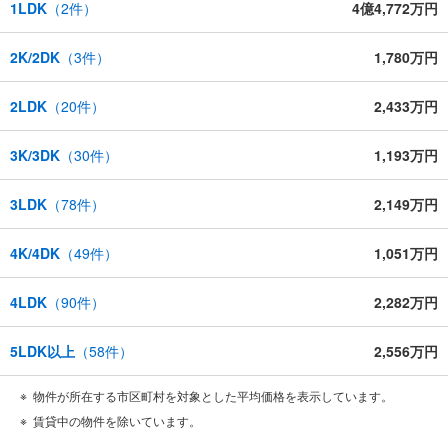
1LDK
（
2
件）
4億4,772万円
2K/2DK
（
3
件）
1,780万円
2LDK
（
20
件）
2,433万円
3K/3DK
（
30
件）
1,193万円
3LDK
（
78
件）
2,149万円
4K/4DK
（
49
件）
1,051万円
4LDK
（
90
件）
2,282万円
5LDK以上
（
58
件）
2,556万円
物件が所在する市区町村を対象とした平均価格を表示しています。
賃貸中の物件を除いています。