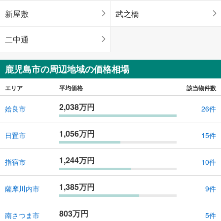
新屋敷
武之橋
二中通
鹿児島市の周辺地域の価格相場
エリア
平均価格
該当物件数
2,038万円
姶良市
26件
1,056万円
日置市
15件
1,244万円
指宿市
10件
1,385万円
薩摩川内市
9件
803万円
南さつま市
5件