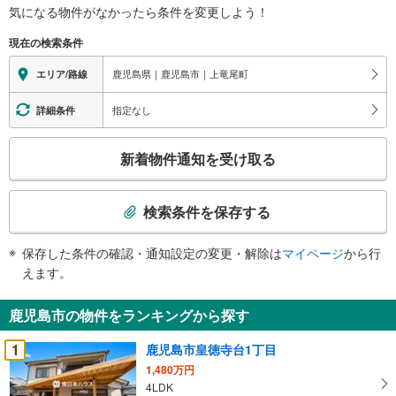
気になる物件がなかったら
条件を変更しよう！
現在の検索条件
鹿児島県｜鹿児島市｜上竜尾町
エリア/路線
指定なし
詳細条件
こ
新着物件通知を受け取る
の
検
索
検索条件を保存する
条
件
保存した条件の確認・通知設定の変更・解除は
マイページ
から行
で
えます。
通
知
鹿児島市の物件をランキングから探す
を
受
1
鹿児島市皇徳寺台1丁目
け
1,480万円
取
4LDK