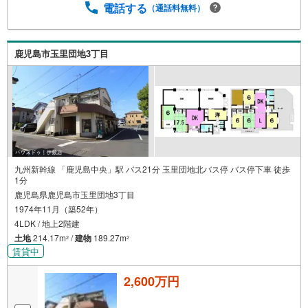
電話する
（通話料無料）
m）・坂元中学校まで徒歩9分（約700m）・玉里第二公園
まで徒歩2分（約160m）・ローソン鹿児島玉里団地店まで
徒歩4分（約310m）・南日本銀行玉里支店まで徒歩6分（約
410m）・タイヨー玉里団地店まで徒歩6分（約480m）・モ
鹿児島市玉里団地3丁目
ンキープラザまで徒歩7分（約520m）・うちの幼稚園まで
徒歩7分（約540m）・坂元郵便局まで徒歩8分（約630
m）・玉里団地福祉館まで徒歩10分（約790m） 住宅ロー
ンのご相談も承ります！お気軽にご相談ください
九州新幹線 「鹿児島中央」駅 バス21分 玉里団地北バス停 バス停下車 徒歩
1分
鹿児島県鹿児島市玉里団地3丁目
1974年11月（築52年）
4LDK / 地上2階建
土地
214.17m
/
建物
189.27m
2
2
賃貸中
2,600万円