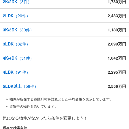
2K/2DK
（
3
件）
1,780万円
2LDK
（
20
件）
2,433万円
3K/3DK
（
30
件）
1,189万円
3LDK
（
82
件）
2,099万円
4K/4DK
（
51
件）
1,042万円
4LDK
（
91
件）
2,295万円
5LDK以上
（
58
件）
2,556万円
物件が所在する市区町村を対象とした平均価格を表示しています。
賃貸中の物件を除いています。
気になる物件がなかったら
条件を変更しよう！
現在の検索条件