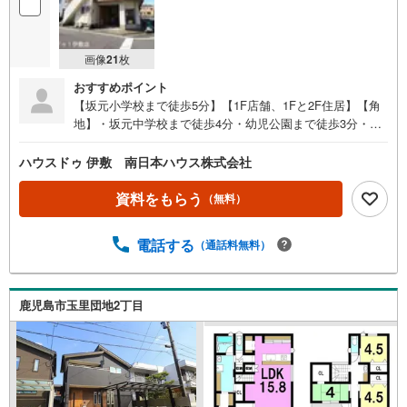
画像
21
枚
おすすめポイント
【坂元小学校まで徒歩5分】【1F店舗、1Fと2F住居】【角
地】・坂元中学校まで徒歩4分・幼児公園まで徒歩3分・フ
ァミリーマート 玉里団地店まで徒歩5分●周辺環境●・坂元
小学校まで徒歩5分（約340m）・坂元中学校まで徒歩4分
ハウスドゥ 伊敷 南日本ハウス株式会社
（約260m）・幼児公園まで徒歩3分（約180m）・ファミリ
ーマート 玉里団地店まで徒歩5分（約360m）・モンキープ
資料をもらう
（無料）
ラザまで徒歩5分（約390m）・南日本銀行玉里支店まで徒
歩6分（約410m）・うちの幼稚園まで徒歩6分（約460
電話する
（通話料無料）
m）・タイヨー玉里団地店まで徒歩6分（約480m）・鹿児
島相互信用金庫 坂元支店まで徒歩12分（約890m）・坂元
郵便局まで徒歩12分（約920m） 住宅ローンのご相談も承
ります！お気軽にご相談ください
鹿児島市玉里団地2丁目