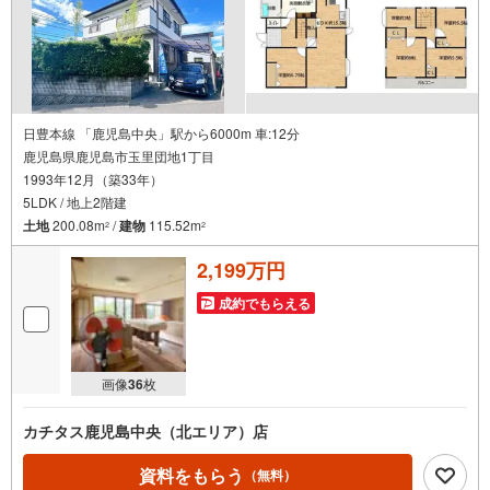
日豊本線 「鹿児島中央」駅から6000m 車:12分
鹿児島県鹿児島市玉里団地1丁目
1993年12月（築33年）
5LDK / 地上2階建
土地
200.08m
/
建物
115.52m
2
2
2,199万円
成約でもらえる
画像
36
枚
カチタス鹿児島中央（北エリア）店
資料をもらう
（無料）