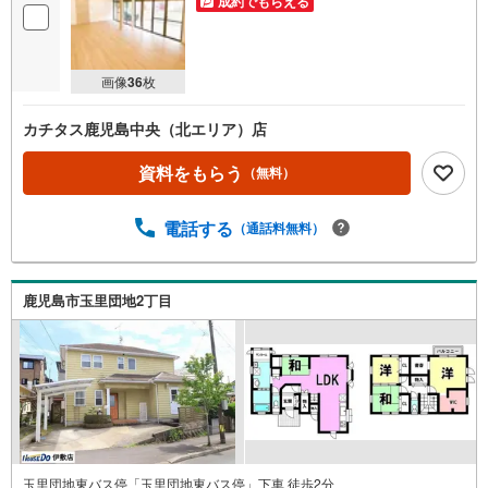
成約でもらえる
画像
36
枚
カチタス鹿児島中央（北エリア）店
資料をもらう
（無料）
電話する
（通話料無料）
鹿児島市玉里団地2丁目
玉里団地東バス停「玉里団地東バス停」下車 徒歩2分