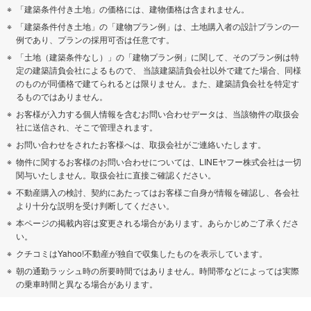
「建築条件付き土地」の価格には、建物価格は含まれません。
「建築条件付き土地」の「建物プラン例」は、土地購入者の設計プランの一
例であり、プランの採用可否は任意です。
「土地（建築条件なし）」の「建物プラン例」に関して、そのプラン例は特
定の建築請負会社によるもので、 当該建築請負会社以外で建てた場合、同様
のものが同価格で建てられるとは限りません。また、建築請負会社を特定す
るものではありません。
お客様が入力する個人情報を含むお問い合わせデータは、当該物件の取扱会
社に送信され、そこで管理されます。
お問い合わせをされたお客様へは、取扱会社がご連絡いたします。
物件に関するお客様のお問い合わせについては、LINEヤフー株式会社は一切
関与いたしません。取扱会社に直接ご確認ください。
不動産購入の検討、契約にあたってはお客様ご自身が情報を確認し、各会社
より十分な説明を受け判断してください。
本ページの掲載内容は変更される場合があります。あらかじめご了承くださ
い。
クチコミはYahoo!不動産が独自で収集したものを表示しています。
朝の通勤ラッシュ時の所要時間ではありません。時間帯などによっては実際
の乗車時間と異なる場合があります。