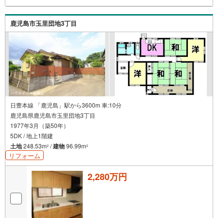
地店まで約420m・坂元小学校まで約430m・タイヨー玉里
団地店まで約470m・モンキープラザまで約510m
鹿児島市玉里団地3丁目
日豊本線 「鹿児島」駅から3600m 車:10分
鹿児島県鹿児島市玉里団地3丁目
1977年3月（築50年）
5DK / 地上1階建
土地
248.53m
/
建物
96.99m
2
2
リフォーム
2,280万円