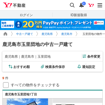
Yahoo!不動産
検索
通知
i
ログイン
ID新規取得
中古一戸建て
鹿児島県
鹿児島市
玉里団地の物件一
鹿児島市玉里団地の中古一戸建て
鹿児島県｜鹿児島市｜玉里団地
条件変更
おすすめ順
検索条件保存
通知設定
9
件
すべての物件をチェックする
鹿児島市玉里団地1丁目