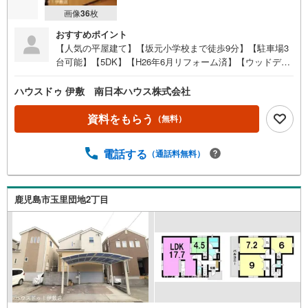
画像
36
枚
おすすめポイント
【人気の平屋建て】【坂元小学校まで徒歩9分】【駐車場3
台可能】【5DK】【H26年6月リフォーム済】【ウッドデッ
キ付】【広々とした庭付き】・玉里団地第一公園まで徒歩4
分（約320m）●イチ押しポイント●・H26年6月リフォーム
ハウスドゥ 伊敷 南日本ハウス株式会社
済（トイレ、風呂、洗面、一部建具、畳、襖、障子）・敷
地75.18坪と広々・ゆったりとした縁側付・オール電化●周
資料をもらう
（無料）
辺環境●・坂元小学校まで徒歩9分（約710m）・坂元中学校
まで徒歩7分（約530m）・玉里団地第一公園まで徒歩4分
電話する
（通話料無料）
（約320m）・鹿児島相互信用金庫坂元支店まで徒歩7分
（約520m）・南日本銀行玉里支店まで徒歩7分（約530
m）・坂元郵便局まで徒歩7分（約550m）・ファミリーマ
ート坂元店まで徒歩8分（約580m）・タイヨー玉里団地店
鹿児島市玉里団地2丁目
まで徒歩8分（約600m） 住宅ローンのご相談も承ります！
お気軽にご相談ください