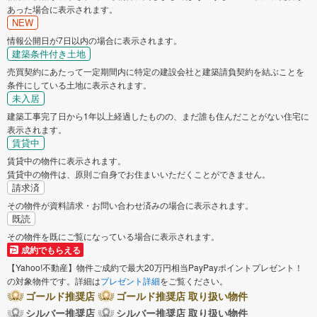
あった場合に表示されます。
NEW
情報公開日が7日以内の場合に表示されます。
建築条件付き土地
売買契約にあたって一定期間内に特定の建設会社と建築請負契約を結ぶことを
条件にしている土地に表示されます。
未入居
建築工事完了日から1年以上経過したものの、まだ誰も住んだことがない住宅に
表示されます。
賃貸中
賃貸中の物件に表示されます。
賃貸中の物件は、原則ご自身でお住まいいただくことができません。
請求済
その物件が資料請求・お問い合わせ済みの場合に表示されます。
既読
その物件を既にご覧になっている場合に表示されます。
成約でもらえる
【Yahoo!不動産】物件ご成約で最大20万円相当PayPayポイントプレゼント！
の対象物件です。詳細は
プレゼント詳細
をご覧ください。
ゴールド推奨店
ゴールド推奨店 取り扱い物件
シルバー推奨店
シルバー推奨店 取り扱い物件