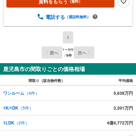
分（約540m）・坂元中学校まで徒歩5分（約400m）・玉里
資料をもらう
（無料）
第五公園まで徒歩1分（約70m）・モンキープラザまで徒歩
3分（約210m）・ファミリーマート 玉里団地店まで徒歩3
電話する
（通話料無料）
分（約210m）・南日本銀行玉里支店まで徒歩3分（約230
m）・うちの幼稚園まで徒歩4分（約280m）・タイヨー玉
里団地店まで徒歩4分（約300m）・玉里団地福祉館まで徒
歩6分（約450m）・芦刈温泉まで徒歩13分（約980m）
1
1
〜
9
件
前へ
次へ
/
9
件
鹿児島市の間取りごとの価格相場
間取り（該当物件数）
平均価格
ワンルーム
（
4
件）
5,638万円
1K/1DK
（
5
件）
3,201万円
1LDK
（
2
件）
4億4,772万円