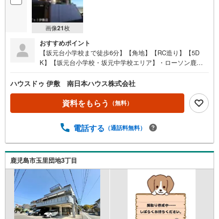
画像
21
枚
おすすめポイント
【坂元台小学校まで徒歩6分】【角地】【RC造り】【5D
K】【坂元台小学校・坂元中学校エリア】・ローソン鹿児
島玉里団地店まで徒歩6分●周辺環境●・坂元台小学校まで
徒歩6分（約450m）・坂元中学校まで徒歩14分（約1090
ハウスドゥ 伊敷 南日本ハウス株式会社
m）・ローソン鹿児島玉里団地店まで徒歩6分（約430
m）・南日本銀行玉里支店まで徒歩7分（約540m）・タイ
資料をもらう
（無料）
ヨー玉里団地店まで徒歩8分（約600m）・うちの幼稚園ま
で徒歩9分（約670m）・坂元郵便局まで徒歩9分（約710
電話する
（通話料無料）
m）・坂元幼稚園まで徒歩13分（約970m）
鹿児島市玉里団地3丁目