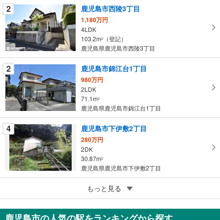
2
鹿児島市西陵3丁目
件
を
1,180万円
4LDK
マ
103.2m
（登記）
2
イ
鹿児島県鹿児島市西陵3丁目
ペ
ー
2
鹿児島市錦江台1丁目
ジ
980万円
に
2LDK
保
71.1m
2
存
鹿児島県鹿児島市錦江台1丁目
す
る
4
鹿児島市下伊敷2丁目
280万円
2DK
30.87m
2
鹿児島県鹿児島市下伊敷2丁目
5
鹿児島市草牟田2丁目
もっと見る
350万円
2DK
鹿児島市の人気の駅をランキングから探す
62.8m
（登記）
2