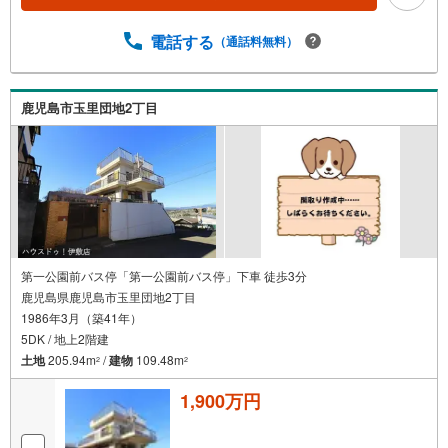
収納便利・周辺に公園やスーパー、教育施設等あり住環境
良好●周辺環境●・坂元台小学校まで徒歩5分（約400m）・
電話する
（通話料無料）
坂元中学校まで徒歩13分（約1000m）・玉里団地第一公園
まで徒歩3分（約170m）・ローソン鹿児島玉里団地店まで
徒歩8分（約590m）・南日本銀行玉里支店まで徒歩9分（約
690m）・タイヨー玉里団地店まで徒歩10分（約760m） 住
鹿児島市玉里団地2丁目
宅ローンのご相談も承ります！お気軽にご相談ください
第一公園前バス停「第一公園前バス停」下車 徒歩3分
鹿児島県鹿児島市玉里団地2丁目
1986年3月（築41年）
5DK / 地上2階建
土地
205.94m
/
建物
109.48m
2
2
1,900万円