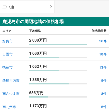
二中通
鹿児島市の周辺地域の価格相場
エリア
平均価格
該当物件数
2,038万円
姶良市
26件
1,060万円
日置市
18件
1,052万円
指宿市
13件
1,385万円
薩摩川内市
9件
656万円
南さつま市
8件
1,173万円
南九州市
5件