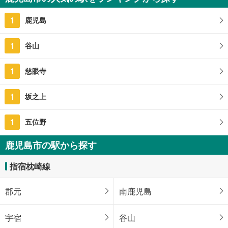
鹿児島県鹿児島市草牟田2丁目
1
鹿児島
1
谷山
1
慈眼寺
1
坂之上
1
五位野
鹿児島市の駅から探す
指宿枕崎線
郡元
南鹿児島
宇宿
谷山