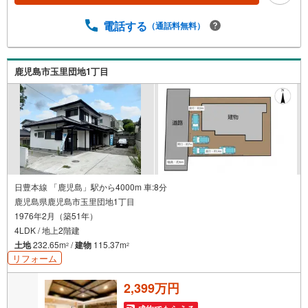
電話する
（通話料無料）
鹿児島市玉里団地1丁目
日豊本線 「鹿児島」駅から4000m 車:8分
鹿児島県鹿児島市玉里団地1丁目
1976年2月（築51年）
4LDK / 地上2階建
土地
232.65m
/
建物
115.37m
2
2
リフォーム
2,399万円