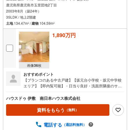
鹿児島県鹿児島市玉里団地2丁目
2003年8月（築24年）
3SLDK / 地上2階建
土地
134.47m
/
建物
104.59m
2
2
1,890万円
画像
36
枚
おすすめポイント
【ブランコのある中古戸建】【坂元台小学校・坂元中学校
エリア】【即内覧可能】・日当り良好・洗面所隣接のサン
ルーム付き・広々ウォークイン付●イチ押しポイント●・庭
にブランコ付きのお家 ・LANケーブルがある書斎付 パソコ
ハウスドゥ 伊敷 南日本ハウス株式会社
ン作業も出来そうです ・家族と自然なコミュニケーション
が取れるリビング階段 ・洗面所に隣接のサンルーム付き ・
資料をもらう
（無料）
浴室は1.25坪タイプで洗い場が広々 ●周辺環境●・ローソン
鹿児島玉里団地店まで約300m・南日本銀行玉里支店まで約
電話する
（通話料無料）
400m・坂元中学校まで約420m・ファミリーマート玉里団