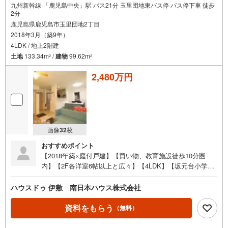
九州新幹線 「鹿児島中央」駅 バス21分 玉里団地東バス停 バス停下車 徒歩
2分
鹿児島県鹿児島市玉里団地2丁目
2018年3月（築9年）
4LDK / 地上2階建
土地
133.34m
/
建物
99.62m
2
2
2,480万円
画像
32
枚
おすすめポイント
【2018年築×庭付戸建】【買い物、教育施設徒歩10分圏
内】【2F各洋室6帖以上と広々】【4LDK】【坂元台小学
校・坂元中学校エリア】【カーポート2台分付】・玉里第二
公園まで徒歩2分（約160m）●イチ押しポイント●・2018年
ハウスドゥ 伊敷 南日本ハウス株式会社
築の築浅物件・買い物や教育施設、バス、公園など徒歩10
分圏内にあり住環境良好・駐車場普通車2台、軽1台可能
資料をもらう
（無料）
（カーポート2台付）・各居室収納付・家庭菜園ができる庭
付き！●周辺環境●・坂元台小学校まで徒歩9分（約650