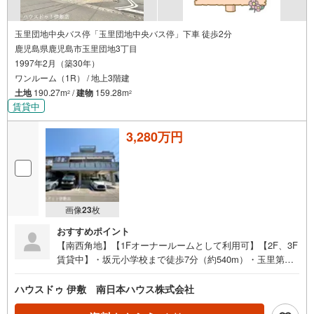
玉里団地中央バス停「玉里団地中央バス停」下車 徒歩2分
鹿児島県鹿児島市玉里団地3丁目
1997年2月（築30年）
ワンルーム（1R） / 地上3階建
土地
190.27m
/
建物
159.28m
2
2
賃貸中
3,280万円
画像
23
枚
おすすめポイント
【南西角地】【1Fオーナールームとして利用可】【2F、3F
賃貸中】・坂元小学校まで徒歩7分（約540m）・玉里第五
公園まで徒歩1分（約70m）・2、3F賃貸中（80、000
円）、駐車場No1～3賃貸中 1台月5000円（3台分15、000
ハウスドゥ 伊敷 南日本ハウス株式会社
円）、合計月95、000円●周辺環境●・坂元小学校まで徒歩7