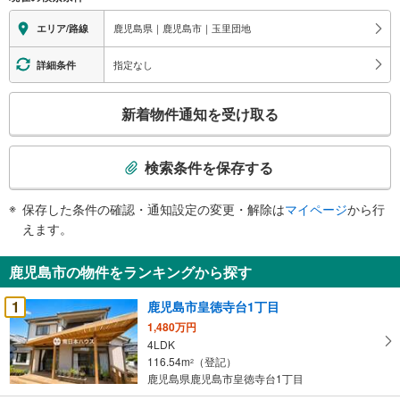
鹿児島県｜鹿児島市｜玉里団地
エリア/路線
指定なし
詳細条件
こ
新着物件通知を受け取る
の
検
索
検索条件を保存する
条
件
保存した条件の確認・通知設定の変更・解除は
マイページ
から行
で
えます。
通
知
鹿児島市の物件をランキングから探す
を
受
1
鹿児島市皇徳寺台1丁目
け
1,480万円
取
4LDK
る
116.54m
（登記）
2
・
鹿児島県鹿児島市皇徳寺台1丁目
条