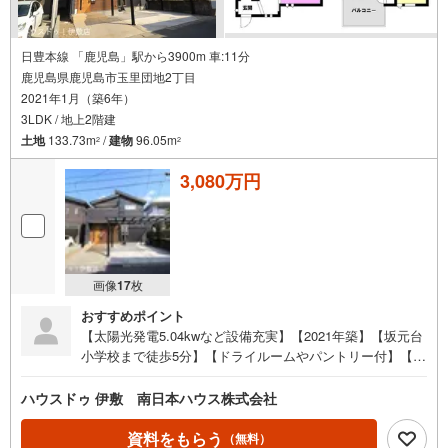
日豊本線 「鹿児島」駅から3900m 車:11分
鹿児島県鹿児島市玉里団地2丁目
2021年1月（築6年）
3LDK / 地上2階建
土地
133.73m
/
建物
96.05m
2
2
3,080万円
画像
17
枚
おすすめポイント
【太陽光発電5.04kwなど設備充実】【2021年築】【坂元台
小学校まで徒歩5分】【ドライルームやパントリー付】【坂
元台小学校・坂元中学校エリア】玉里団地第一公園まで徒
歩3分●イチ押しポイント●・設備充実（オール電化、太陽
ハウスドゥ 伊敷 南日本ハウス株式会社
光発電5.04kw、浴室暖房乾燥機付等）・シューズクロー
ク、ドライルーム、パントリー、背面収納付等で家事及び
資料をもらう
（無料）