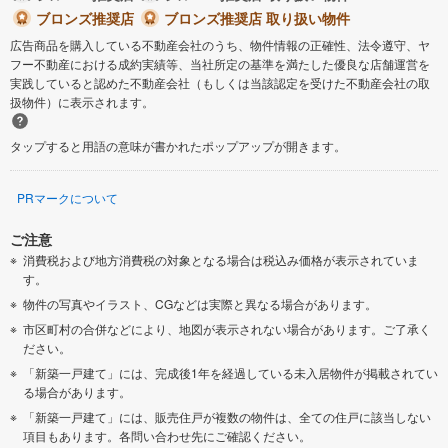
ブロンズ推奨店
ブロンズ推奨店 取り扱い物件
広告商品を購入している不動産会社のうち、物件情報の正確性、法令遵守、ヤ
フー不動産における成約実績等、当社所定の基準を満たした優良な店舗運営を
実践していると認めた不動産会社（もしくは当該認定を受けた不動産会社の取
扱物件）に表示されます。
タップすると用語の意味が書かれたポップアップが開きます。
PRマークについて
ご注意
消費税および地方消費税の対象となる場合は税込み価格が表示されていま
す。
物件の写真やイラスト、CGなどは実際と異なる場合があります。
市区町村の合併などにより、地図が表示されない場合があります。ご了承く
ださい。
「新築一戸建て」には、完成後1年を経過している未入居物件が掲載されてい
る場合があります。
「新築一戸建て」には、販売住戸が複数の物件は、全ての住戸に該当しない
項目もあります。各問い合わせ先にご確認ください。