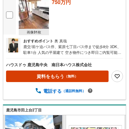
750万円
画像
31
枚
おすすめポイント
奥 真哉
鹿交/前ケ迫バス停、紫原七丁目バス停まで徒歩8分 3DK、
駐車1台 人気の平屋建て 空き物件につき即日ご内覧可能で
す！ リフォームのご相談もお気軽にお問い合わせください
■周辺環境■・マミーズランド保育園まで徒歩5分（約400
ハウスドゥ 鹿児島中央 南日本ハウス株式会社
m）・紫原北公園まで徒歩7分（約500m）・広木簡易郵便
局まで徒歩9分（約650m）・コープかごしま田上店まで徒
資料をもらう
（無料）
歩9分（約650m）・セブンイレブン紫原7丁目店まで徒歩9
分（約690m）・紫原中学校まで徒歩12分（約920m）・広
電話する
（通話料無料）
木小学校まで徒歩12分（約950m）・ディスカウントドラッ
グコスモス紫原店まで徒歩13分（約1020m）ご希望があれ
ば近隣の資料をお持ちいたします 他にもご覧になりたい物
件があれば、遠慮なくお申し付けください 店頭で住宅ロー
鹿児島市田上台2丁目
ンのご相談、資金計画、お申込みが可能です 売却のご相
談・査定も無料で受付中 お家のことならハウスドゥ鹿児島
中央の南日本ハウスにお任せ下さい！