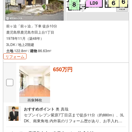
前ヶ迫「前ヶ迫」下車 徒歩10分
鹿児島県鹿児島市田上台1丁目
1978年11月（築48年）
3LDK / 地上2階建
土地
122.8m
/
建物
86.63m
2
2
リフォーム
650万円
画像
36
枚
おすすめポイント
奥 真哉
セブンイレブン紫原7丁目店まで徒歩11分（約880m）、3L
DK、南東角地 内外装のリフォーム歴があり、お手入れさ
れたお家です ■平成29年1月クロス張替え、外壁屋根塗装■