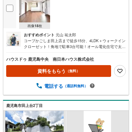
画像
18
枚
おすすめポイント
元山 祐太郎
コープかごしま田上店まで徒歩15分、4LDK＋ウォークイン
クローゼット！角地で駐車3台可能！オール電化住宅で太陽
光発電システム5.46Kw搭載しています 所有者様が居住中に
つきご見学をご希望の際には事前にご連絡下さい！■周辺環
ハウスドゥ 鹿児島中央 南日本ハウス株式会社
境■・田上団地第三公園まで徒歩4分（約280m）・田上自動
車学校まで徒歩12分（約960m）・たがみ台保育園まで徒歩
資料をもらう
（無料）
15分（約1130m）・コープかごしま田上店まで徒歩15分
（約1200m）・TSUTAYA田上店まで徒歩17分（約1330
電話する
（通話料無料）
m）・セブンイレブン紫原7丁目店まで徒歩20分（約1540
m）・広木小学校まで徒歩20分（約1570m）・紫原中学校
まで徒歩25分（約1980m）
鹿児島市田上台2丁目