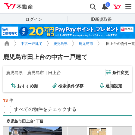
Yahoo!不動産
検索
通知
i
ログイン
ID新規取得
中古一戸建て
鹿児島県
鹿児島市
田上台の物件一覧
鹿児島市田上台の中古一戸建て
鹿児島県｜鹿児島市｜田上台
条件変更
おすすめ順
検索条件保存
通知設定
13
件
すべての物件をチェックする
鹿児島市田上台1丁目