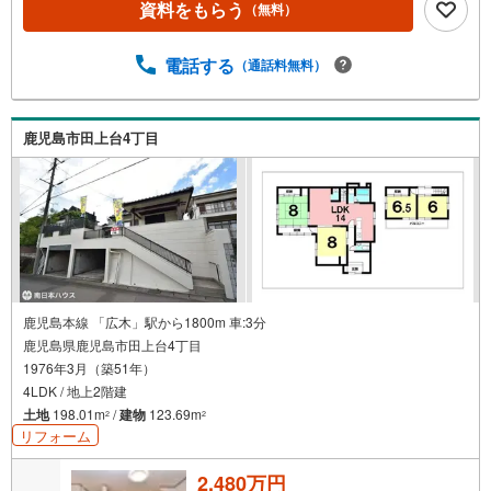
資料をもらう
（無料）
電話する
（通話料無料）
鹿児島市田上台4丁目
鹿児島本線 「広木」駅から1800m 車:3分
鹿児島県鹿児島市田上台4丁目
1976年3月（築51年）
4LDK / 地上2階建
土地
198.01m
/
建物
123.69m
2
2
リフォーム
2,480万円