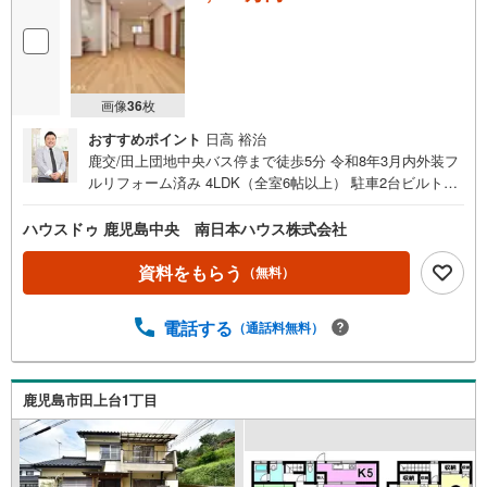
画像
36
枚
おすすめポイント
日高 裕治
鹿交/田上団地中央バス停まで徒歩5分 令和8年3月内外装フ
ルリフォーム済み 4LDK（全室6帖以上） 駐車2台ビルトイ
ンガレージ 庭付き 桜島の眺望良好 1階に2部屋あり＝リフ
ォーム内容＝・水回りすべて新調・床、クロス張替え・外
ハウスドゥ 鹿児島中央 南日本ハウス株式会社
壁、屋根塗装など■周辺環境■・田上団地第六公園まで徒歩
1分（約10m）・つるどめクリニックまで徒歩8分（約640
資料をもらう
（無料）
m）・たがみ台保育園まで徒歩10分（約790m）・コープか
ごしま田上店まで徒歩11分（約820m）・広木簡易郵便局ま
電話する
（通話料無料）
で徒歩11分（約850m）・TSUTAYA田上店まで徒歩12分
（約950m）・セブンイレブン紫原7丁目店まで徒歩15分
（約1160m）・広木小学校まで徒歩17分（約1320m）・紫
原中学校まで徒歩22分（約1750m）他にもご覧になりたい
鹿児島市田上台1丁目
物件があれば、遠慮なくお申し付けください 店頭で住宅ロ
ーンのご相談、資金計画、お申込みが可能です 売却のご相
談・査定も無料で受付中 お家のことならハウスドゥ鹿児島
中央の南日本ハウスにお任せ下さい！