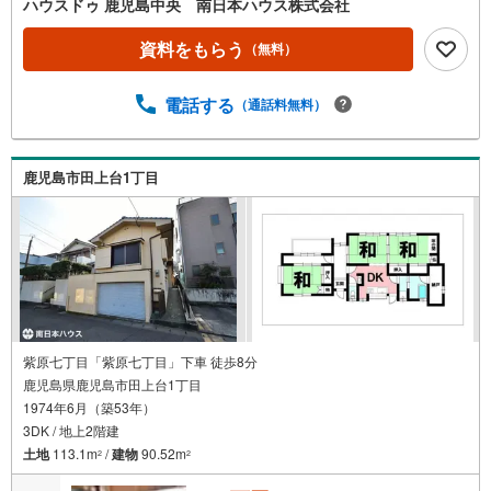
平成29年3月キッチン新調■令和4年10月浴室新調即日室内
ハウスドゥ 鹿児島中央 南日本ハウス株式会社
のご内覧が可能です！お気軽にお問合わせください ＝リフ
ォーム＝リフォームのお見積り無料で致します 南日本ハウ
資料をもらう
（無料）
スなら物件購入からリフォーム工事まで一括で出来るので
お客様のお手間が少なくスムーズにご入居できます！まず
電話する
（通話料無料）
は物件のご見学からお気軽にお問い合わせください ■周辺
環境■・紫原北公園まで徒歩9分（約710m）・セブンイレブ
ン紫原7丁目店まで徒歩11分（約880m）・コープかごしま
田上店まで徒歩12分（約910m）・田上自動車学校まで徒歩
鹿児島市田上台1丁目
12分（約930m）・紫原中学校まで徒歩14分（約1070m）・
広木小学校まで徒歩14分（約1100m）・ドラッグイレブン
田上店まで徒歩15分（約1140m）
紫原七丁目「紫原七丁目」下車 徒歩8分
鹿児島県鹿児島市田上台1丁目
1974年6月（築53年）
3DK / 地上2階建
土地
113.1m
/
建物
90.52m
2
2