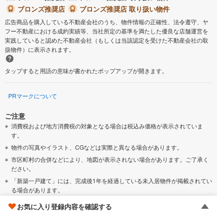
ブロンズ推奨店
ブロンズ推奨店 取り扱い物件
広告商品を購入している不動産会社のうち、物件情報の正確性、法令遵守、ヤ
フー不動産における成約実績等、当社所定の基準を満たした優良な店舗運営を
実践していると認めた不動産会社（もしくは当該認定を受けた不動産会社の取
扱物件）に表示されます。
タップすると用語の意味が書かれたポップアップが開きます。
PRマークについて
ご注意
消費税および地方消費税の対象となる場合は税込み価格が表示されていま
す。
物件の写真やイラスト、CGなどは実際と異なる場合があります。
市区町村の合併などにより、地図が表示されない場合があります。ご了承く
ださい。
「新築一戸建て」には、完成後1年を経過している未入居物件が掲載されてい
る場合があります。
「新築一戸建て」には、販売住戸が複数の物件は、全ての住戸に該当しない
お気に入り登録内容を確認する
項目もあります。各問い合わせ先にご確認ください。