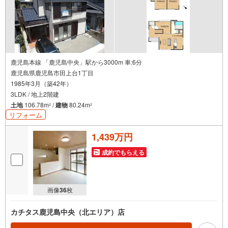
鹿児島本線 「鹿児島中央」駅から3000m 車:6分
鹿児島県鹿児島市田上台1丁目
1985年3月（築42年）
3LDK / 地上2階建
土地
106.78m
/
建物
80.24m
2
2
リフォーム
1,439万円
成約でもらえる
画像
36
枚
カチタス鹿児島中央（北エリア）店