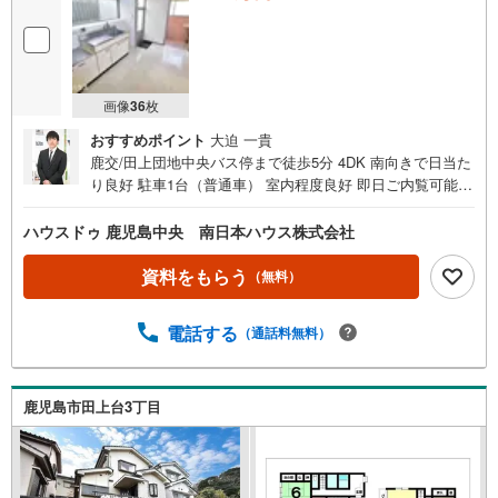
画像
36
枚
おすすめポイント
大迫 一貴
鹿交/田上団地中央バス停まで徒歩5分 4DK 南向きで日当た
り良好 駐車1台（普通車） 室内程度良好 即日ご内覧可能で
す■周辺環境■・田上団地第三公園まで徒歩3分（約190
m）・つるどめクリニックまで徒歩11分（約850m）・広木
ハウスドゥ 鹿児島中央 南日本ハウス株式会社
簡易郵便局まで徒歩12分（約950m）・コープかごしま田上
店まで徒歩13分（約1030m）・ローソン田上広木店まで徒
資料をもらう
（無料）
歩17分（約1300m）・広木小学校まで徒歩19分（約1460
m）・ドラッグイレブン田上店まで徒歩19分（約1500
電話する
（通話料無料）
m）・紫原中学校まで徒歩24分（約1880m）【リフォーム
のご相談も南日本ハウスまで！】専門部署のある南日本ハ
ウスなら購入からリフォーム工事までワンストップでご提
供できお客様へのご負担が少なくすみます お見積り無料 他
鹿児島市田上台3丁目
にもご覧になりたい物件があれば、遠慮なくお申し付けく
ださい 店頭で住宅ローンのご相談、資金計画、お申込みが
可能です 売却のご相談・査定も無料で受付中 お家のことな
らハウスドゥ鹿児島中央の南日本ハウスにお任せ下さい！