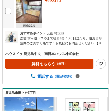
画像
32
枚
おすすめポイント
元山 祐太郎
鹿交/前ヶ迫バス停まで徒歩8分 4DK 日当たり、通風良好
室内のご見学可能です！お気軽にお問合せください 【リフ
ォームのご相談も南日本ハウスまで！】専門部署のある南
日本ハウスなら購入からリフォーム工事までワンストップ
ハウスドゥ 鹿児島中央 南日本ハウス株式会社
でご提供できお客様へのご負担が少なくすみます 洗面台や
トイレだけ新調したい、クロスだけ張り直したいなどご要
資料をもらう
（無料）
望がございましたらお気軽にご相談ください 無料見積もり
致します！お気軽にお問い合わせください ■周辺環境■・マ
電話する
（通話料無料）
ミーズランド保育園まで徒歩4分（約250m）・つるどめク
リニックまで徒歩7分（約490m）・田上台公園まで徒歩8分
（約580m）・広木簡易郵便局まで徒歩8分（約630m）・コ
ープかごしま田上店まで徒歩9分（約680m）・セブンイレ
鹿児島市田上台3丁目
ブン鹿児島田上3丁目店まで徒歩9分（約720m）・ドラッグ
イレブン田上店まで徒歩10分（約730m）・広木小学校まで
徒歩14分（約1100m）・紫原中学校まで徒歩14分（約1100