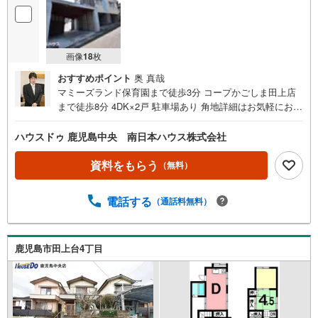
画像
18
枚
おすすめポイント
奥 真哉
マミーズランド保育園まで徒歩3分 コープかごしま田上店
まで徒歩8分 4DK×2戸 駐車場あり 角地詳細はお気軽にお問
い合わせください ■周辺環境■・マミーズランド保育園まで
徒歩3分（約190m）・田上台公園まで徒歩7分（約510
ハウスドゥ 鹿児島中央 南日本ハウス株式会社
m）・広木簡易郵便局まで徒歩7分（約560m）・コープか
ごしま田上店まで徒歩8分（約620m）・セブンイレブン紫
資料をもらう
（無料）
原7丁目店まで徒歩10分（約770m）・ドラッグイレブン田
上店まで徒歩10分（約800m）・ディスカウントドラッグコ
電話する
（通話料無料）
スモス紫原店まで徒歩14分（約1100m）・紫原中学校まで
徒歩14分（約1120m）・広木小学校まで徒歩15分（約1140
m）
鹿児島市田上台4丁目