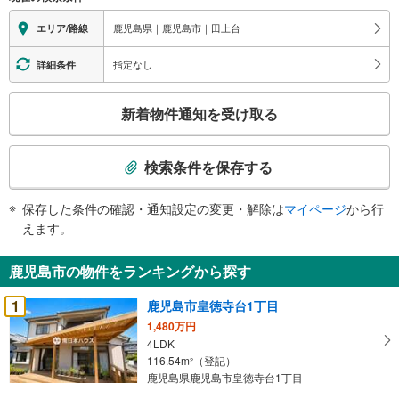
鹿児島県｜鹿児島市｜田上台
エリア/路線
指定なし
詳細条件
こ
新着物件通知を受け取る
の
検
索
検索条件を保存する
条
件
保存した条件の確認・通知設定の変更・解除は
マイページ
から行
で
えます。
通
知
鹿児島市の物件をランキングから探す
を
受
1
鹿児島市皇徳寺台1丁目
け
1,480万円
取
4LDK
る
116.54m
（登記）
2
・
鹿児島県鹿児島市皇徳寺台1丁目
条