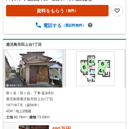
コープかごしま田上店まで徒歩2分（約150m）・広木簡易
郵便局まで徒歩2分（約160m）・田上台公園まで徒歩4分
資料をもらう
（無料）
（約260m）・つるどめクリニックまで徒歩4分（約320
m）・セブンイレブン紫原7丁目店まで徒歩7分（約490
電話する
（通話料無料）
m）・広木小学校まで徒歩9分（約660m）・ディスカウン
トドラッグコスモス紫原店まで徒歩13分（約990m）・紫原
中学校まで徒歩14分（約1080m）ご希望があれば近隣の資
料をお持ちいたします 他にもご覧になりたい物件がござい
鹿児島市田上台1丁目
ましたら、遠慮なくお申し付けください 店頭で住宅ローン
のご相談、資金計画、お申込みが可能です 売却のご相談・
査定も無料で受付中 お家のことならハウスドゥ鹿児島中央
の南日本ハウスにお任せ下さい！
前ヶ迫「前ヶ迫」下車 徒歩8分
鹿児島県鹿児島市田上台1丁目
1971年7月（築56年）
4DK / 地上2階建
土地
82.78m
/
建物
73.09m
2
2
490万円