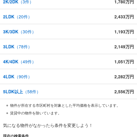
2K/2DK
（
3
件）
1,780万円
2LDK
（
20
件）
2,433万円
3K/3DK
（
30
件）
1,193万円
3LDK
（
78
件）
2,149万円
4K/4DK
（
49
件）
1,051万円
4LDK
（
90
件）
2,282万円
5LDK以上
（
58
件）
2,556万円
物件が所在する市区町村を対象とした平均価格を表示しています。
賃貸中の物件を除いています。
気になる物件がなかったら
条件を変更しよう！
現在の検索条件