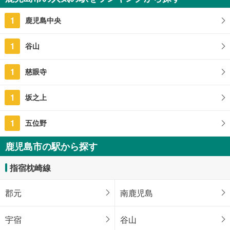
鹿児島県鹿児島市草牟田2丁目
1
鹿児島中央
1
谷山
1
慈眼寺
1
坂之上
1
五位野
鹿児島市の駅から探す
指宿枕崎線
郡元
南鹿児島
宇宿
谷山