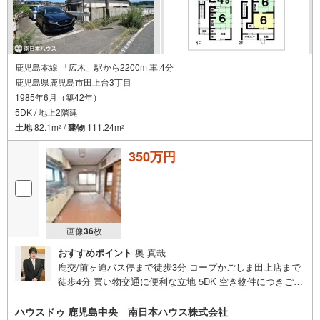
m）
鹿児島本線 「広木」駅から2200m 車:4分
鹿児島県鹿児島市田上台3丁目
1985年6月（築42年）
5DK / 地上2階建
土地
82.1m
/
建物
111.24m
2
2
350万円
画像
36
枚
おすすめポイント
奥 真哉
鹿交/前ヶ迫バス停まで徒歩3分 コープかごしま田上店まで
徒歩4分 買い物交通に便利な立地 5DK 空き物件につきご内
覧可能です！お気軽にお問い合わせください ■周辺環境■・
田上台公園まで徒歩3分（約190m）・たがみ台保育園まで
ハウスドゥ 鹿児島中央 南日本ハウス株式会社