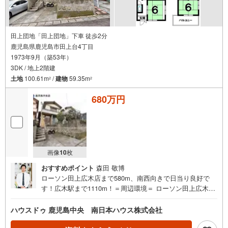
田上団地「田上団地」下車 徒歩2分
鹿児島県鹿児島市田上台4丁目
1973年9月（築53年）
3DK / 地上2階建
土地
100.61m
/
建物
59.35m
2
2
680万円
画像
10
枚
おすすめポイント
森田 敬博
ローソン田上広木店まで580m、南西向きで日当り良好で
す！広木駅まで1110m！＝周辺環境＝ ローソン田上広木店
まで580m コープかごしま田上店まで1120m 広木小学校ま
で1600m、紫原中学校まで2180m JR鹿児島本線/広木駅ま
ハウスドゥ 鹿児島中央 南日本ハウス株式会社
で1110m 鹿児島交通/田上団地バス停まで120m 田上団地第