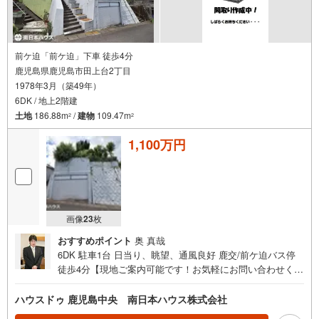
前ケ迫「前ケ迫」下車 徒歩4分
鹿児島県鹿児島市田上台2丁目
1978年3月（築49年）
6DK / 地上2階建
土地
186.88m
/
建物
109.47m
2
2
1,100万円
画像
23
枚
おすすめポイント
奥 真哉
6DK 駐車1台 日当り、眺望、通風良好 鹿交/前ケ迫バス停
徒歩4分【現地ご案内可能です！お気軽にお問い合わせくだ
さい 】■周辺環境■・マミーズランド保育園まで徒歩2分
（約150m）・田上台公園まで徒歩3分（約220m）・広木簡
ハウスドゥ 鹿児島中央 南日本ハウス株式会社
易郵便局まで徒歩5分（約370m）・コープかごしま田上店