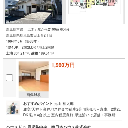
鹿児島本線 「広木」駅から2100m 車:4分
鹿児島県鹿児島市田上台2丁目
1994年5月（築33年）
1階4DK、2階2LDK / 地上2階建
土地
304.21m
/
建物
189.51m
2
2
1,980万円
画像
36
枚
おすすめポイント
元山 祐太郎
鹿交/天神ヶ瀬戸バス停まで徒歩2分 1階4DK＋倉庫、2階2L
DK 駐車4台以上 室内程度良好 県道沿いで店舗・事務所兼
住居にも！ 即日ご内覧可能です！お気軽にお問合せくださ
い ■周辺環境■・たがみ台保育園まで徒歩1分（約80m）・
ハウスドゥ 鹿児島中央 南日本ハウス株式会社