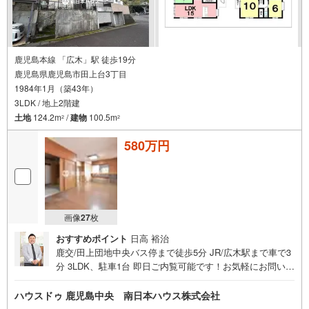
鹿児島本線 「広木」駅 徒歩19分
鹿児島県鹿児島市田上台3丁目
1984年1月（築43年）
3LDK / 地上2階建
土地
124.2m
/
建物
100.5m
2
2
580万円
画像
27
枚
おすすめポイント
日高 裕治
鹿交/田上団地中央バス停まで徒歩5分 JR/広木駅まで車で3
分 3LDK、駐車1台 即日ご内覧可能です！お気軽にお問い合
わせください ■周辺環境■・田上団地第五公園まで徒歩1
分・たがみ台保育園まで徒歩9分・コープかごしま田上店ま
ハウスドゥ 鹿児島中央 南日本ハウス株式会社
で徒歩9分・広木簡易郵便局まで徒歩9分・TSUTAYA田上店