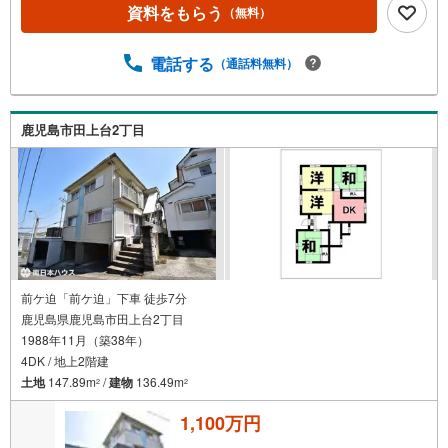
まで徒歩5分（約380m）・たがみ台保育園まで徒歩6分（約
資料をもらう
（無料）
450m）・セブンイレブン紫原7丁目店まで徒歩9分（約660
m）・広木小学校まで徒歩11分（約820m）・紫原中学校ま
電話する
（通話料無料）
で徒歩14分（約1070m）【物件見学】■ご希望の場所まで
お迎えにあがります ■ご希望があれば近隣の資料をお持ち
いたします 【住宅ローンについて】■住宅ローン代行サー
ビス ■店頭で住宅ローンのご相談、資金計画、お申込みが
鹿児島市田上台2丁目
可能です 【中古×リフォーム】■購入からリフォームまでワ
ンストップでご提供できます ■中古物件購入＋リフォーム
費用もまとめてお見積り！お家のことならハウスドゥ鹿児
島中央・南日本ハウスにお任せ下さい！
前ケ迫「前ケ迫」下車 徒歩7分
鹿児島県鹿児島市田上台2丁目
1988年11月（築38年）
4DK / 地上2階建
土地
147.89m
/
建物
136.49m
2
2
1,100万円