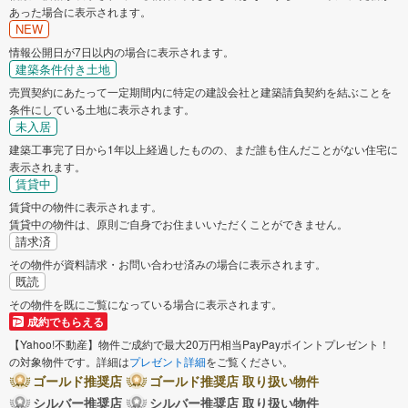
あった場合に表示されます。
NEW
情報公開日が7日以内の場合に表示されます。
建築条件付き土地
売買契約にあたって一定期間内に特定の建設会社と建築請負契約を結ぶことを
条件にしている土地に表示されます。
未入居
建築工事完了日から1年以上経過したものの、まだ誰も住んだことがない住宅に
表示されます。
賃貸中
賃貸中の物件に表示されます。
賃貸中の物件は、原則ご自身でお住まいいただくことができません。
請求済
その物件が資料請求・お問い合わせ済みの場合に表示されます。
既読
その物件を既にご覧になっている場合に表示されます。
成約でもらえる
【Yahoo!不動産】物件ご成約で最大20万円相当PayPayポイントプレゼント！
の対象物件です。詳細は
プレゼント詳細
をご覧ください。
ゴールド推奨店
ゴールド推奨店 取り扱い物件
シルバー推奨店
シルバー推奨店 取り扱い物件