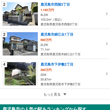
2
鹿児島市西陵3丁目
件
を
1,180万円
4LDK
マ
103.2m
（登記）
2
イ
鹿児島県鹿児島市西陵3丁目
ペ
ー
2
鹿児島市錦江台1丁目
ジ
980万円
に
2LDK
保
71.1m
2
存
鹿児島県鹿児島市錦江台1丁目
す
る
4
鹿児島市下伊敷2丁目
280万円
2DK
30.87m
2
鹿児島県鹿児島市下伊敷2丁目
5
鹿児島市草牟田2丁目
もっと見る
350万円
2DK
鹿児島市の人気の駅をランキングから探す
62.8m
（登記）
2