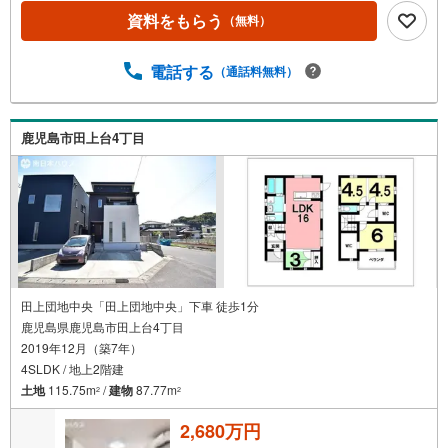
まで徒歩11分・ローソン田上広木店まで徒歩12分・広木小
資料をもらう
（無料）
学校まで徒歩16分・紫原中学校まで徒歩21分【物件見学】
■ご希望の場所までお迎えにあがります ■ご希望があれば近
電話する
（通話料無料）
隣の資料をお持ちいたします 【住宅ローンについて】■住
宅ローン代行サービス ■店頭で住宅ローンのご相談、資金
計画、お申込みが可能です 【中古×リフォーム】■購入から
リフォームまでワンストップでご提供できます ■中古物件
鹿児島市田上台4丁目
購入＋リフォーム費用もまとめてお見積り！【お住み替
え】■売却活動なしで最短で、現金買取り致します■売却の
ご相談・査定も無料で受付中です お家のことならハウスド
ゥ鹿児島中央・南日本ハウスにお任せ下さい！
田上団地中央「田上団地中央」下車 徒歩1分
鹿児島県鹿児島市田上台4丁目
2019年12月（築7年）
4SLDK / 地上2階建
土地
115.75m
/
建物
87.77m
2
2
2,680万円