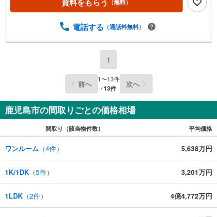
四公園まで100m 今から物件を見たい...ぴったりの物件を
資料をもらう
（無料）
探してほしい...月々どれくらいの支払いになるのか？買う
のはまだ先だけど話を聞きたい、物件を見たい...などな
電話する
（通話料無料）
ど、様々なご要望にお応えします！ご希望があれば近隣の
資料をお持ちいたします 店頭で住宅ローンのご相談、資金
計画、お申込みが可能です 売却のご相談・査定も無料で受
付中 お家のことならハウスドゥ鹿児島中央店の南日本ハウ
1
スにお任せ下さい！
1
〜
13
件
前へ
次へ
/
13
件
鹿児島市の間取りごとの価格相場
間取り（該当物件数）
平均価格
ワンルーム
（
4
件）
5,638万円
1K/1DK
（
5
件）
3,201万円
1LDK
（
2
件）
4億4,772万円