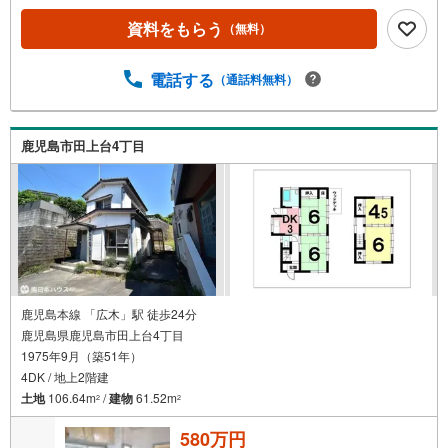
徒歩4分（約250m）・つるどめクリニックまで徒歩4分（約
250m）・コープかごしま田上店まで徒歩4分（約270m）・
資料をもらう
（無料）
広木簡易郵便局まで徒歩4分（約310m）・セブンイレブン
紫原7丁目店まで徒歩8分（約620m）・広木小学校まで徒歩
電話する
（通話料無料）
10分（約790m）・ディスカウントドラッグコスモス紫原店
まで徒歩15分（約1150m）・紫原中学校まで徒歩16分（約
1230m）【リフォームのご相談も南日本ハウスまで！】専
門部署のある南日本ハウスなら購入からリフォーム工事ま
鹿児島市田上台4丁目
でワンストップでご提供できお客様へのご負担が少なくす
みます 洗面台やトイレだけ新調したい、クロスだけ張り直
したいなどご要望がございましたらお気軽にご相談くださ
い 無料見積もり致します！お気軽にお問い合わせください
鹿児島本線 「広木」駅 徒歩24分
鹿児島県鹿児島市田上台4丁目
1975年9月（築51年）
4DK / 地上2階建
土地
106.64m
/
建物
61.52m
2
2
580万円