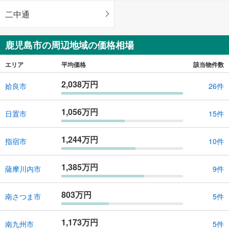
二中通
鹿児島市の周辺地域の価格相場
エリア
平均価格
該当物件数
2,038万円
姶良市
26件
1,056万円
日置市
15件
1,244万円
指宿市
10件
1,385万円
薩摩川内市
9件
803万円
南さつま市
5件
1,173万円
南九州市
5件