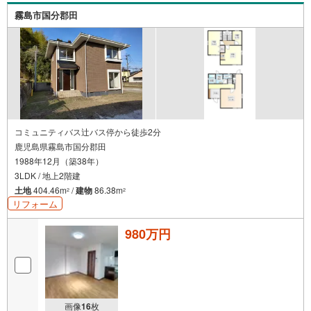
霧島市国分郡田
コミュニティバス辻バス停から徒歩2分
鹿児島県霧島市国分郡田
1988年12月（築38年）
3LDK / 地上2階建
土地
404.46m
/
建物
86.38m
2
2
リフォーム
980万円
画像
16
枚