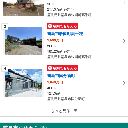
イ
9DK
217.37m
（登記）
ペ
2
鹿児島県霧島市牧園町高千穂
ー
ジ
3
成約でもらえる
に
霧島市牧園町高千穂
保
1,699万円
存
5LDK
す
185.23m
（登記）
2
る
鹿児島県霧島市牧園町高千穂
4
成約でもらえる
霧島市国分新町
1,849万円
4LDK
127.3m
2
鹿児島県霧島市国分新町
5
もっと見る
成約でもらえる
霧島市隼人町小田
1,898万円
霧島市の駅から探す