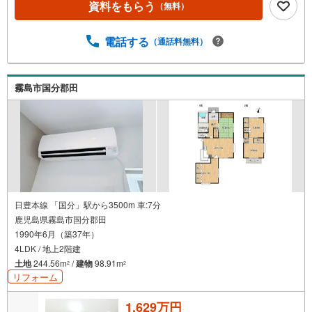
資料をもらう
（無料）
電話する
（通話料無料）
霧島市国分郡田
日豊本線 「国分」駅から3500m 車:7分
鹿児島県霧島市国分郡田
1990年6月（築37年）
4LDK / 地上2階建
土地
244.56m
/
建物
98.91m
2
2
リフォーム
1,629万円