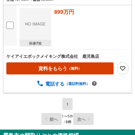
899万円
画像
7
枚
ケイアイエポックメイキング株式会社 鹿児島店
資料をもらう
（無料）
電話する
（通話料無料）
1
1
〜
5
件
前へ
次へ
/
5
件