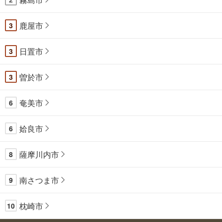
鹿屋市
3
日置市
3
曽於市
3
奄美市
6
姶良市
6
薩摩川内市
8
南さつま市
9
枕崎市
10