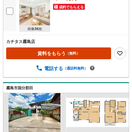
成約でもらえる
画像
36
枚
カチタス霧島店
資料をもらう
（無料）
電話する
（通話料無料）
霧島市国分郡田