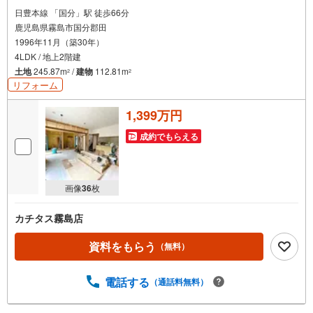
日豊本線 「国分」駅 徒歩66分
鹿児島県霧島市国分郡田
1996年11月（築30年）
4LDK / 地上2階建
土地
245.87m
/
建物
112.81m
2
2
リフォーム
1,399万円
成約でもらえる
画像
36
枚
カチタス霧島店
資料をもらう
（無料）
電話する
（通話料無料）