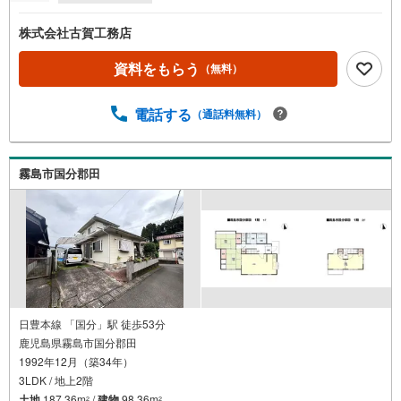
株式会社古賀工務店
資料をもらう
（無料）
電話する
（通話料無料）
霧島市国分郡田
日豊本線 「国分」駅 徒歩53分
鹿児島県霧島市国分郡田
1992年12月（築34年）
3LDK / 地上2階
土地
187.36m
/
建物
98.36m
2
2