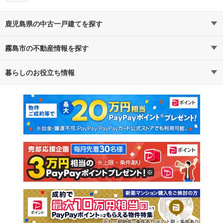
鹿児島県の中古一戸建てを探す
霧島市の不動産情報を探す
路線・駅から探す
地域から探す
暮らしのお役立ち情報
不動産・住宅
賃貸住宅
通勤・通学時間から探す
地図から探す
マンションカタログ
教えて！住まいの先生
新築マンション
中古マンション
新築一戸建て
中古一戸建て
注文住宅
土地
売却査定