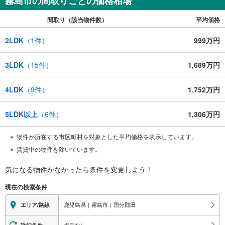
霧島市の間取りごとの価格相場
間取り（該当物件数）
平均価格
2LDK
（
1
件）
999万円
3LDK
（
15
件）
1,689万円
4LDK
（
9
件）
1,752万円
5LDK以上
（
6
件）
1,306万円
物件が所在する市区町村を対象とした平均価格を表示しています。
賃貸中の物件を除いています。
気になる物件がなかったら
条件を変更しよう！
現在の検索条件
鹿児島県｜霧島市｜国分郡田
エリア/路線
指定なし