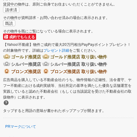
賃貸中の物件は、原則ご自身でお住まいいただくことができません。
請求済
その物件が資料請求・お問い合わせ済みの場合に表示されます。
既読
その物件を既にご覧になっている場合に表示されます。
成約でもらえる
【Yahoo!不動産】物件ご成約で最大20万円相当PayPayポイントプレゼント！
の対象物件です。詳細は
プレゼント詳細
をご覧ください。
ゴールド推奨店
ゴールド推奨店 取り扱い物件
シルバー推奨店
シルバー推奨店 取り扱い物件
ブロンズ推奨店
ブロンズ推奨店 取り扱い物件
広告商品を購入している不動産会社のうち、物件情報の正確性、法令遵守、ヤ
フー不動産における成約実績等、当社所定の基準を満たした優良な店舗運営を
実践していると認めた不動産会社（もしくは当該認定を受けた不動産会社の取
扱物件）に表示されます。
タップすると用語の意味が書かれたポップアップが開きます。
PRマークについて