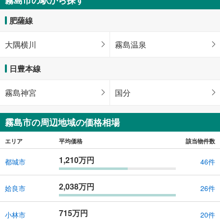
3LDK ■1階:LDK20.4畳・洋室8.5畳・納戸3畳■2階:洋室9畳・洋室4.5畳
124.61m
（登記）
2
肥薩線
鹿児島県霧島市隼人町小田
大隅横川
霧島温泉
日豊本線
霧島神宮
国分
霧島市の周辺地域の価格相場
エリア
平均価格
該当物件数
1,210万円
都城市
46件
2,038万円
姶良市
26件
715万円
小林市
20件