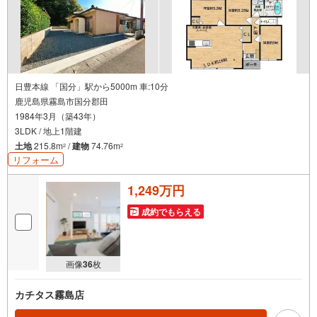
日豊本線 「国分」駅から5000m 車:10分
鹿児島県霧島市国分郡田
1984年3月（築43年）
3LDK / 地上1階建
土地
215.8m
/
建物
74.76m
2
2
リフォーム
1,249万円
成約でもらえる
画像
36
枚
カチタス霧島店