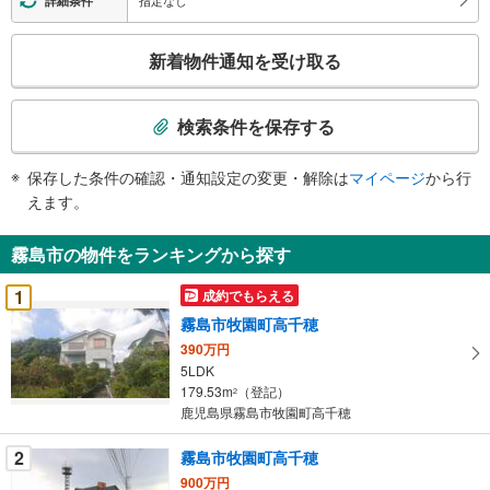
詳細条件
こ
新着物件通知を受け取る
の
検
索
検索条件を保存する
条
件
保存した条件の確認・通知設定の変更・解除は
マイページ
から行
で
えます。
通
知
霧島市の物件をランキングから探す
を
受
1
成約でもらえる
け
霧島市牧園町高千穂
取
390万円
る
5LDK
・
179.53m
（登記）
2
条
鹿児島県霧島市牧園町高千穂
件
を
2
霧島市牧園町高千穂
マ
900万円