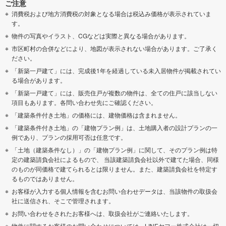
ご注意
消費税および地方消費税の対象となる場合は税込み価格が表示されていま
す。
物件の写真やイラスト、CGなどは実際と異なる場合があります。
市区町村の合併などにより、地図が表示されない場合があります。ご了承く
ださい。
「新築一戸建て」には、完成後1年を経過している未入居物件が掲載されてい
る場合があります。
「新築一戸建て」には、販売住戸が複数の物件は、全ての住戸に該当しない
項目もあります。各問い合わせ先にご確認ください。
「建築条件付き土地」の価格には、建物価格は含まれません。
「建築条件付き土地」の「建物プラン例」は、土地購入者の設計プランの一
例であり、プランの採用可否は任意です。
「土地（建築条件なし）」の「建物プラン例」に関して、そのプラン例は特
定の建築請負会社によるもので、 当該建築請負会社以外で建てた場合、同様
のものが同価格で建てられるとは限りません。また、建築請負会社を特定す
るものではありません。
お客様が入力する個人情報を含むお問い合わせデータは、当該物件の取扱会
社に送信され、そこで管理されます。
お問い合わせをされたお客様へは、取扱会社がご連絡いたします。
物件に関するお客様のお問い合わせについては、LINEヤフー株式会社は一切