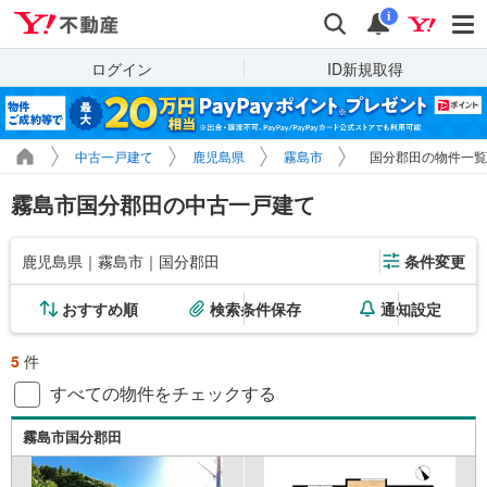
Yahoo!不動産
検索
通知
i
ログイン
ID新規取得
中古一戸建て
鹿児島県
霧島市
国分郡田の物件一覧
霧島市国分郡田の中古一戸建て
鹿児島県｜霧島市｜国分郡田
条件変更
おすすめ順
検索条件保存
通知設定
5
件
すべての物件をチェックする
霧島市国分郡田