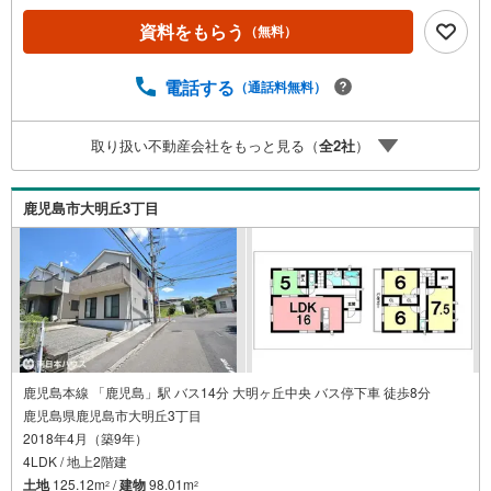
で徒歩7分・セブンイレブン松元インター店まで徒歩7分・
コスモス松元店まで徒歩13分・石谷簡易郵便局まで徒歩9
資料をもらう
（無料）
分・県立松陽高等学校まで徒歩42分・上伊集院駅まで徒歩4
2分・松元中学校まで徒歩52分【物件見学】■ご希望の場所
電話する
（通話料無料）
までお迎えにあがります ■ご希望があれば近隣の資料をお
持ちいたします 【住宅ローンについて】■店頭で住宅ロー
ンのご相談、資金計画、お申込みが可能です 【中古×リフ
取り扱い不動産会社をもっと見る（
全
2
社
）
ォーム】■購入からリフォームまでワンストップでご提供で
きます ■中古物件購入＋リフォーム費用もまとめてお見積
り！【ご売却】■売却活動なしで最短で、現金買取り致しま
鹿児島市大明丘3丁目
す■売却のご相談・査定も無料で受付中です お家のことな
らハウスドゥ鹿児島中央・南日本ハウスにお任せ下さい！
鹿児島本線 「鹿児島」駅 バス14分 大明ヶ丘中央 バス停下車 徒歩8分
鹿児島県鹿児島市大明丘3丁目
2018年4月（築9年）
4LDK / 地上2階建
土地
125.12m
/
建物
98.01m
2
2