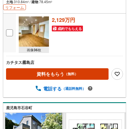
土地
310.84m
/
建物
78.45m
2
2
リフォーム
2,129万円
成約でもらえる
画像
36
枚
カチタス霧島店
資料をもらう
（無料）
電話する
（通話料無料）
鹿児島市石谷町