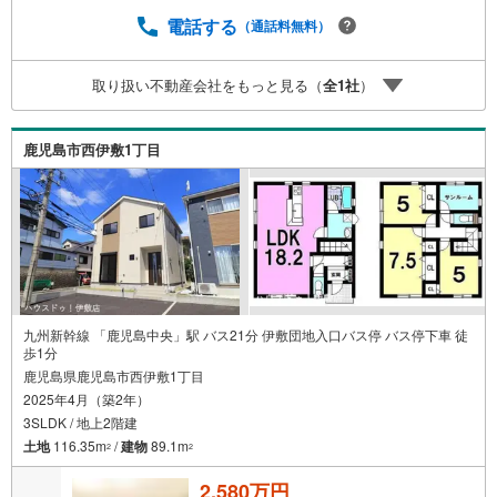
m）・ミドリ薬品武岡ハイランド店まで徒歩11分（約860
電話する
（通話料無料）
m）・マックスバリュ武岡店まで徒歩16分（約1260m）・
武岡中学校まで徒歩18分（約1390m）【物件見学】■ご希
望の場所までお迎えにあがります ■ご希望があれば近隣の
取り扱い不動産会社をもっと見る（
全
1
社
）
資料をお持ちいたします 【住宅ローンについて】■住宅ロ
ーン代行サービス ■店頭で住宅ローンのご相談、資金計
画、お申込みが可能です 【お住み替え】■売却活動なしで
鹿児島市西伊敷1丁目
最短で、現金買取り致します■売却のご相談・査定も無料で
受付中です
九州新幹線 「鹿児島中央」駅 バス21分 伊敷団地入口バス停 バス停下車 徒
歩1分
鹿児島県鹿児島市西伊敷1丁目
2025年4月（築2年）
3SLDK / 地上2階建
土地
116.35m
/
建物
89.1m
2
2
2,580万円