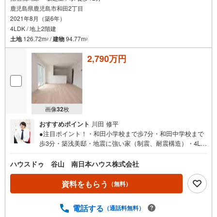
鹿児島県鹿児島市和田2丁目
2021年8月（築6年）
4LDK / 地上2階建
土地
126.72m
/
建物
94.77m
2
2
2,790万円
画像
32
枚
おすすめポイント
川田 修平
●注目ポイント！・和田小学校まで歩7分・和田中学校まで
歩3分・築浅美邸・地震に強い家（制震、耐震構造）・4LD
K・全居室収納・南向き・南面バルコニー・日当たり良
好・駐車2台可
ハウスドゥ 谷山 南日本ハウス株式会社
資料をもらう
（無料）
電話する
（通話料無料）