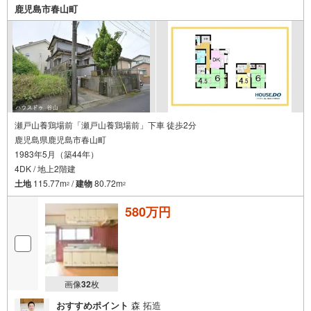
410m）・タイヨー玉里団地店まで徒歩6分（約480m）・モ
鹿児島市春山町
ンキープラザまで徒歩7分（約520m）・うちの幼稚園まで
徒歩7分（約540m）・坂元郵便局まで徒歩8分（約630
m）・玉里団地福祉館まで徒歩10分（約790m） 住宅ロー
ンのご相談も承ります！お気軽にご相談ください
瀬戸山養鶏場前「瀬戸山養鶏場前」下車 徒歩2分
鹿児島県鹿児島市春山町
1983年5月（築44年）
4DK / 地上2階建
土地
115.77m
/
建物
80.72m
2
2
580万円
画像
32
枚
おすすめポイント
森 拓造