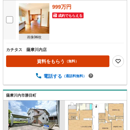
999万円
成約でもらえる
画像
36
枚
カチタス 薩摩川内店
資料をもらう
（無料）
電話する
（通話料無料）
薩摩川内市勝目町