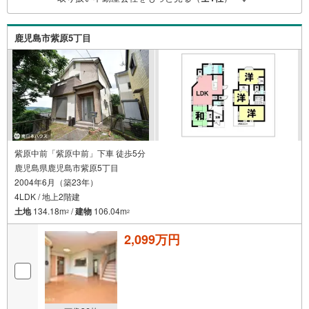
いたします ■当社ではお客様のご自宅で、ご購入のご相談
をお聞きすることも可能です ■お客様にピッタリの物件を
ご紹介します 【住宅ローンについて】■住宅ローン代行サ
鹿児島市紫原5丁目
ービス ■店頭で住宅ローンのご相談、資金計画、お申込み
が可能です
紫原中前「紫原中前」下車 徒歩5分
鹿児島県鹿児島市紫原5丁目
2004年6月（築23年）
4LDK / 地上2階建
土地
134.18m
/
建物
106.04m
2
2
2,099万円