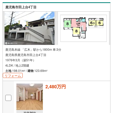
い物件がございましたら、遠慮なくお申し付けください 店
頭で住宅ローンのご相談、資金計画、お申込みが可能 売却
鹿児島市田上台4丁目
のご相談・査定も無料で受付中 お家のことならハウスドゥ
鹿児島中央の南日本ハウスにお任せ下さい！
鹿児島本線 「広木」駅から1800m 車:3分
鹿児島県鹿児島市田上台4丁目
1976年3月（築51年）
4LDK / 地上2階建
土地
198.01m
/
建物
123.69m
2
2
リフォーム
2,480万円
画像
36
枚