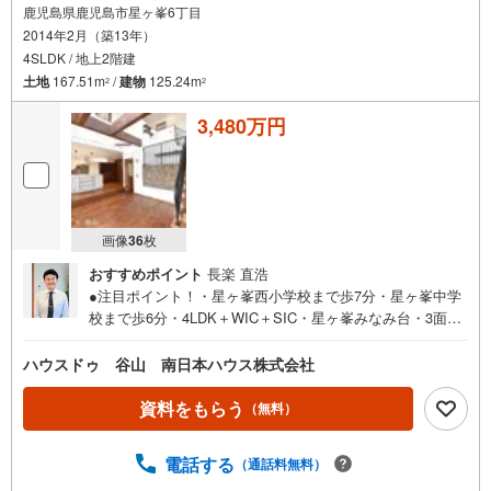
鹿児島県鹿児島市星ヶ峯6丁目
2014年2月（築13年）
4SLDK / 地上2階建
土地
167.51m
/
建物
125.24m
2
2
3,480万円
画像
36
枚
おすすめポイント
長楽 直浩
●注目ポイント！・星ヶ峯西小学校まで歩7分・星ヶ峯中学
校まで歩6分・4LDK＋WIC＋SIC・星ヶ峯みなみ台・3面角
地・家計にやさしいオール電化・吹抜けリビング・ウォー
クインクローゼット・シューズインクローク・ファミリー
ハウスドゥ 谷山 南日本ハウス株式会社
ホール・床下収納・ウッドデッキ・カーポート・駐車2台可
●主な周辺環境・星ヶ峯西小学校まで徒歩7分（約490m）・
資料をもらう
（無料）
星ヶ峯中学校まで徒歩6分（約440m）・JR/広木駅まで徒歩
24分（約1890m）・セブンイレブン星ヶ峯店まで徒歩8分
電話する
（通話料無料）
（約620m）・ファミリーマート星ヶ峯2丁目店まで徒歩12