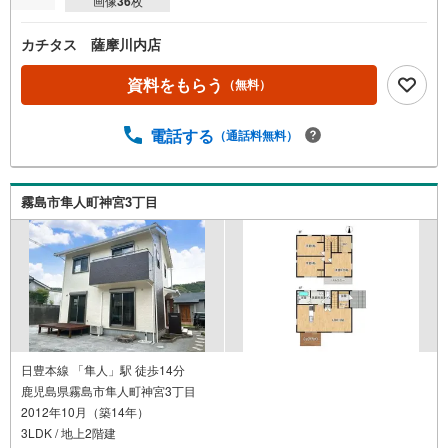
画像
36
枚
カチタス 薩摩川内店
資料をもらう
（無料）
電話する
（通話料無料）
霧島市隼人町神宮3丁目
日豊本線 「隼人」駅 徒歩14分
鹿児島県霧島市隼人町神宮3丁目
2012年10月（築14年）
3LDK / 地上2階建