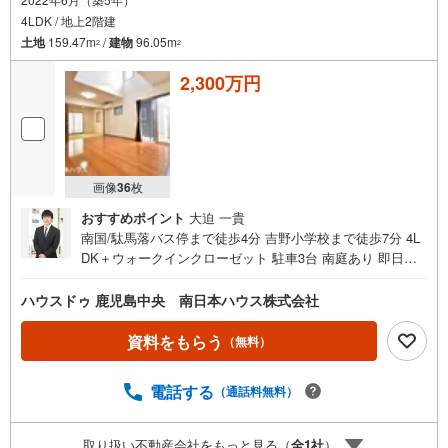
4LDK / 地上2階建
土地
159.47m
/
建物
96.05m
2
2
2,300万円
画像
36
枚
おすすめポイント
大迫 一貴
南国/駄馬落バス停まで徒歩4分 吉野小学校まで徒歩7分 4L
DK＋ウォークインクローゼット 駐車3台 南庭あり 即日ご
内覧可能です！お気軽にお問合せください ■周辺環境■・上
山クリニックまで徒歩4分（約260m）・吉野小学校まで徒
ハウスドゥ 鹿児島中央 南日本ハウス株式会社
歩7分（約500m）・天神山公園まで徒歩7分（約510m）・
ファミリーマート吉野小前店まで徒歩9分（約660m）・鹿
資料をもらう
（無料）
児島吉野郵便局まで徒歩11分（約840m）・タイヨー吉野中
央店まで徒歩13分（約1030m）・ディスカウントドラッグ
電話する
（通話料無料）
コスモス吉野店まで徒歩16分（約1230m）・吉野中学校ま
で徒歩21分（約1640m）【物件見学】■ご希望の場所まで
お迎えにあがります ■ご希望があれば近隣の資料をお持ち
取り扱い不動産会社をもっと見る（
全
1
社
）