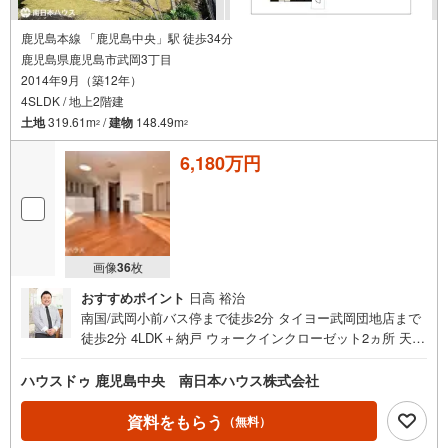
鹿児島本線 「鹿児島中央」駅 徒歩34分
鹿児島県鹿児島市武岡3丁目
2014年9月（築12年）
4SLDK / 地上2階建
土地
319.61m
/
建物
148.49m
2
2
6,180万円
画像
36
枚
おすすめポイント
日高 裕治
南国/武岡小前バス停まで徒歩2分 タイヨー武岡団地店まで
徒歩2分 4LDK＋納戸 ウォークインクローゼット2ヵ所 天井
高の余裕のある室内空間です 即日ご内覧可能です■周辺環
境■・たけおか保育園まで徒歩2分（約90m）・鹿児島銀行
ハウスドゥ 鹿児島中央 南日本ハウス株式会社
武岡団地支店まで徒歩2分（約100m）・タイヨー武岡団地
店まで徒歩2分（約150m）・セブンイレブン鹿児島武岡店
資料をもらう
（無料）
まで徒歩3分（約240m）・武岡小学校まで徒歩4分（約310