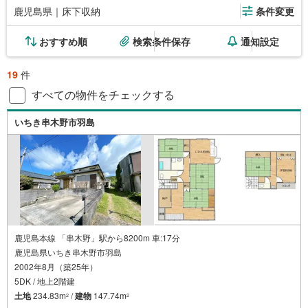
鹿児島県｜床下収納
条件変更
おすすめ順
検索条件保存
通知設定
19
件
すべての物件をチェックする
いちき串木野市羽島
鹿児島本線 「串木野」駅から8200m 車:17分
鹿児島県いちき串木野市羽島
2002年8月（築25年）
5DK / 地上2階建
土地
234.83m
/
建物
147.74m
2
2