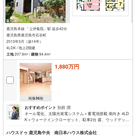
鹿児島本線 「上伊集院」駅 徒歩42分
鹿児島県鹿児島市石谷町
2013年3月（築14年）
4LDK / 地上2階建
土地
207.9m
/
建物
94.4m
2
2
1,880万円
画像
36
枚
おすすめポイント
別府 潤
オール電化、太陽光発電システム＋蓄電池搭載 南向き 4LD
K＋ウォークインクローゼット、駐車2台 庭、ウッドデッキ
あり即日ご内覧可能です！お気軽にお問い合わせください
■周辺環境■・タイヨー松元店まで徒歩6分・石谷小学校ま
ハウスドゥ 鹿児島中央 南日本ハウス株式会社