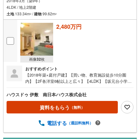
2018年3月（築9年）
・
4LDK / 地上2階建
条
土地
133.34m
/
建物
99.62m
2
2
件
を
2,480万円
マ
イ
ペ
ー
ジ
画像
32
枚
に
おすすめポイント
保
【2018年築×庭付戸建】【買い物、教育施設徒歩10分圏
存
内】【2F各洋室6帖以上と広々】【4LDK】【坂元台小学
す
校・坂元中学校エリア】【カーポート2台分付】・玉里第二
る
公園まで徒歩2分（約160m）●イチ押しポイント●・2018年
ハウスドゥ 伊敷 南日本ハウス株式会社
築の築浅物件・買い物や教育施設、バス、公園など徒歩10
分圏内にあり住環境良好・駐車場普通車2台、軽1台可能
資料をもらう
（無料）
（カーポート2台付）・各居室収納付・家庭菜園ができる庭
付き！●周辺環境●・坂元台小学校まで徒歩9分（約650
電話する
（通話料無料）
m）・坂元中学校まで徒歩9分（約700m）・玉里第二公園
まで徒歩2分（約160m）・ローソン鹿児島玉里団地店まで
徒歩4分（約310m）・南日本銀行玉里支店まで徒歩6分（約