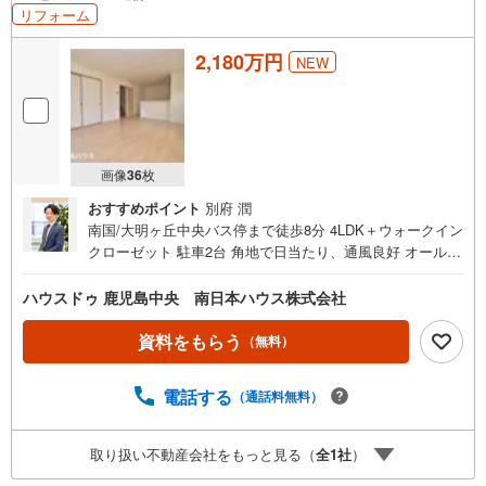
リフォーム
2,180万円
NEW
画像
36
枚
おすすめポイント
別府 潤
南国/大明ヶ丘中央バス停まで徒歩8分 4LDK＋ウォークイン
クローゼット 駐車2台 角地で日当たり、通風良好 オール電
化、太陽光パネル搭載 令和8年7月クロス張替え、ハウスク
リーニング済み■周辺環境■・大明公園まで徒歩3分（約220
ハウスドゥ 鹿児島中央 南日本ハウス株式会社
m）・Seriaタイヨー吉野店まで徒歩7分（約520m）・山形
屋ストア大明丘店まで徒歩7分（約530m）・南日本銀行吉
資料をもらう
（無料）
野支店まで徒歩8分（約580m）・タイヨー吉野店まで徒歩8
分（約600m）・鹿児島大明丘郵便局まで徒歩8分（約610
電話する
（通話料無料）
m）・ファミリーマート 大明ヶ丘店まで徒歩9分（約660
m）・ディスカウントドラッグコスモス吉野店まで徒歩12
分（約950m）・大明丘小学校まで徒歩13分（約1020m）・
取り扱い不動産会社をもっと見る（
全
1
社
）
吉野中学校まで徒歩20分（約1530m）他にもご覧になりた