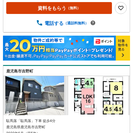
で徒歩9分・マツモトキヨシ西陵店まで徒歩9分・西陵中学
校まで徒歩9分・鹿児島銀行 西陵支店まで徒歩10分・コー
資料をもらう
（無料）
プかごしま 西陵店まで徒歩10分・西陵小学校まで徒歩16
分＝リフォーム＝リフォームのお見積り無料で致します 南
電話する
（通話料無料）
日本ハウスなら物件購入からリフォーム工事まで一括で出
来るのでお客様のお手間が少なくスムーズにご入居できま
す！まずは物件のご見学からお気軽にお問い合わせくださ
い 【物件見学】■ご希望の場所までお迎えにあがります ■
ご希望があれば近隣の資料をお持ちいたします 【住宅ロー
ンについて】■店頭で住宅ローンのご相談、資金計画、お申
込みが可能です お家のことならハウスドゥ鹿児島中央店・
南日本ハウスにお任せ下さい！
鹿児島市吉野町
駄馬落「駄馬落」下車 徒歩4分
鹿児島県鹿児島市吉野町
2022年6月（築5年）