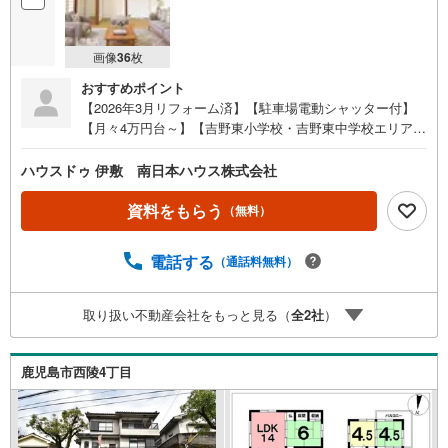
画像
36
枚
おすすめポイント
【2026年3月リフォーム済】【駐車場電動シャッター付】
【月々4万円台～】【吉野東小学校・吉野東中学校エリア】
【即内覧可能】【2LDK】・吉野台第一公園まで徒歩3分
（約210m）●イチ押しポイント●・2026年3月リフォーム済
ハウスドゥ 伊敷 南日本ハウス株式会社
（外壁 、キッチン、浴室、トイレ、洗面所、壁、床、建
具）・駐車場電動シャッター付で灰や雨、防犯対策にも・
資料をもらう
（無料）
庭付●周辺環境●・吉野東小学校まで徒歩29分（約2280
m）・吉野東中学校まで徒歩29分（約2290m）・吉野台第
電話する
（通話料無料）
一公園まで徒歩3分（約210m）・よしや交通まで徒歩9分
（約680m）・ドラッグストアモリ 吉野店まで徒歩11分
（約880m）・吉野眼科・中央歯科クリニックまで徒歩15
取り扱い不動産会社をもっと見る（
全
2
社
）
分・南日本銀行吉野支店まで徒歩15分・タイヨー吉野店ま
で徒歩16分 住宅ローンのご相談も承ります！お気軽にご相
談ください
鹿児島市西陵4丁目