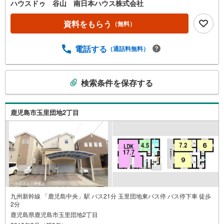
エレベーター付き・大型地下収納2箇所あり・2世帯住宅と
ハウスドゥ 谷山 南日本ハウス株式会社
してもOK・平坦地・南向き・日当たり良好・2020年3月全
室クロス張替、エコキュート交換・2025年1月1階、3階洗
資料をもらう
（無料）
面台交換●主な周辺環境・谷山小学校まで徒歩10分（約750
m）・谷山中学校まで徒歩3分（約200m）・JR谷山駅まで
電話する
（通話料無料）
徒歩10分（約800m）・タイヨー谷山駅前店まで徒歩8分
（約610m）・たわわタウン谷山まで徒歩9分（約660m）・
コープかごしま南谷山店まで徒歩10分（約780m）・鹿児島
こ
検索条件を保存する
銀行 谷山支店まで徒歩11分（約850m）・鹿児島生協病院
の
まで徒歩13分（約1000m）・コスモス西谷山店まで徒歩5分
検
（約350m）
索
鹿児島市玉里団地2丁目
条
件
で
通
知
を
受
け
九州新幹線 「鹿児島中央」駅 バス21分 玉里団地東バス停 バス停下車 徒歩
2分
取
鹿児島県鹿児島市玉里団地2丁目
る