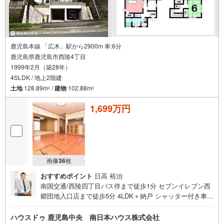
鹿児島本線 「広木」駅から2900m 車:6分
鹿児島県鹿児島市西陵4丁目
1999年2月（築28年）
4SLDK / 地上2階建
土地
128.89m
/
建物
102.88m
2
2
1,699万円
画像
36
枚
おすすめポイント
日高 裕治
南国交通/西陵四丁目バス停まで徒歩1分 セブンイレブン西
郷団地入口店まで徒歩5分 4LDK＋納戸 シャッター付き車庫
2台分即日ご内覧可能です！お気軽にお問い合わせください
■周辺環境■・光愛保育園まで徒歩7分・西郷団地郵便局ま
ハウスドゥ 鹿児島中央 南日本ハウス株式会社