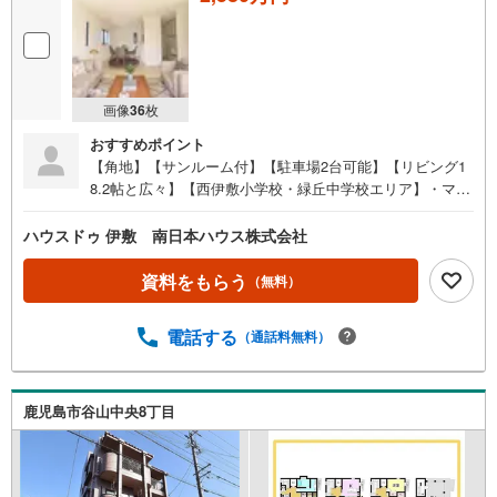
画像
36
枚
おすすめポイント
【角地】【サンルーム付】【駐車場2台可能】【リビング1
8.2帖と広々】【西伊敷小学校・緑丘中学校エリア】・マツ
モトキヨシ伊敷団地店まで約440m・タイヨー伊敷団地店ま
で約500m●イチ押しポイント●・地震に強い家（制震装置S
ハウスドゥ 伊敷 南日本ハウス株式会社
AFE365を搭載、耐力面材ダイライトなど）・角地で陽当た
り良好・駐車場2台可能・各居室収納あり・リビング階段●
資料をもらう
（無料）
周辺環境●・伊敷団地第一ちびっこ広場まで徒歩2分（約16
0m）・こまどり保育園まで徒歩3分（約170m）・セブンイ
電話する
（通話料無料）
レブン鹿児島西伊敷3丁目店まで徒歩6分（約420m）・マツ
モトキヨシ 伊敷団地店まで徒歩6分（約440m）・鹿児島銀
行 西伊敷支店まで徒歩6分（約480m）・タイヨー 伊敷団地
店まで徒歩7分（約500m）・鹿児島西伊敷三郵便局 まで徒
鹿児島市谷山中央8丁目
歩9分（約670m）・伊敷団地中央公園まで徒歩10分（約79
0m） 住宅ローンのご相談も承ります！お気軽にご相談く
ださい