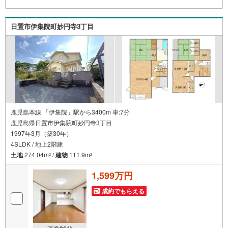
日置市伊集院町妙円寺3丁目
鹿児島本線 「伊集院」駅から3400m 車:7分
鹿児島県日置市伊集院町妙円寺3丁目
1997年3月（築30年）
4SLDK / 地上2階建
土地
274.04m
/
建物
111.9m
2
2
1,599万円
成約でもらえる