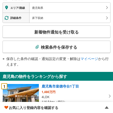
鹿児島県
エリア/路線
床下収納
詳細条件
こ
新着物件通知を受け取る
の
検
索
検索条件を保存する
条
件
保存した条件の確認・通知設定の変更・解除は
マイページ
から行
で
えます。
通
知
鹿児島の物件をランキングから探す
を
受
1
鹿児島市皇徳寺台1丁目
け
1,480万円
取
4LDK
る
116.54m
（登記）
2
・
鹿児島県鹿児島市皇徳寺台1丁目
お気に入り登録内容を確認する
条