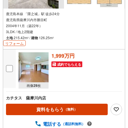
鹿児島本線 「隈之城」駅 徒歩24分
鹿児島県薩摩川内市勝目町
2004年11月（築22年）
3LDK / 地上2階建
土地
215.42m
/
建物
126.25m
2
2
リフォーム
1,999万円
成約でもらえる
画像
29
枚
カチタス 薩摩川内店
資料をもらう
（無料）
電話する
（通話料無料）