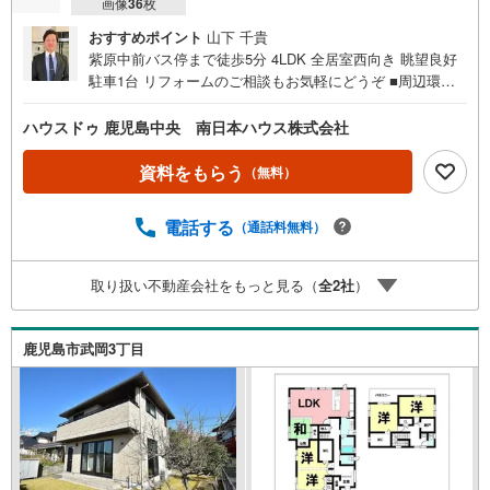
画像
36
枚
おすすめポイント
山下 千貴
紫原中前バス停まで徒歩5分 4LDK 全居室西向き 眺望良好
駐車1台 リフォームのご相談もお気軽にどうぞ ■周辺環境
■・ディスカウントドラッグコスモス紫原店まで徒歩3分
（約220m）・ホットモット紫原店まで徒歩5分（約340
ハウスドゥ 鹿児島中央 南日本ハウス株式会社
m）・セブンイレブン紫原7丁目店まで徒歩5分（約390
m）・紫原北公園まで徒歩5分（約400m）・ファミリーマ
資料をもらう
（無料）
ート紫原中学校前店まで徒歩5分（約400m）・幼保連携型
認定こども・紫原幼稚園まで徒歩6分（約480m）・コープ
電話する
（通話料無料）
かごしま田上店まで徒歩9分（約710m）・西紫原中学校ま
で徒歩10分（約770m）・西紫原小学校まで徒歩15分（約1
200m）【リフォームのご相談も南日本ハウスまで！】専門
取り扱い不動産会社をもっと見る（
全
2
社
）
部署のある南日本ハウスなら購入からリフォーム工事まで
ワンストップでご提供できお客様へのご負担が少なくすみ
ます 洗面台やトイレだけ新調したい、クロスだけ張り直し
鹿児島市武岡3丁目
たいなどご要望がございましたらお気軽にご相談ください
無料見積もり致します！お気軽にお問い合わせください