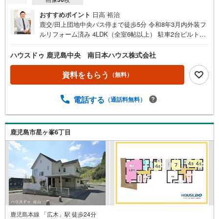
おすすめポイント
日高 裕治
鹿交/田上団地中央バス停まで徒歩5分 令和8年3月内外装フ
ルリフォーム済み 4LDK（全室6帖以上） 駐車2台ビルトイ
ンガレージ 庭付き 桜島の眺望良好 1階に2部屋あり＝リフ
ォーム内容＝・水回りすべて新調・床、クロス張替え・外
ハウスドゥ 鹿児島中央 南日本ハウス株式会社
壁、屋根塗装など■周辺環境■・田上団地第六公園まで徒歩
1分（約10m）・つるどめクリニックまで徒歩8分（約640
資料をもらう
（無料）
m）・たがみ台保育園まで徒歩10分（約790m）・コープか
ごしま田上店まで徒歩11分（約820m）・広木簡易郵便局ま
電話する
（通話料無料）
で徒歩11分（約850m）・TSUTAYA田上店まで徒歩12分
（約950m）・セブンイレブン紫原7丁目店まで徒歩15分
（約1160m）・広木小学校まで徒歩17分（約1320m）・紫
原中学校まで徒歩22分（約1750m）他にもご覧になりたい
鹿児島市星ヶ峯6丁目
物件があれば、遠慮なくお申し付けください 店頭で住宅ロ
ーンのご相談、資金計画、お申込みが可能です 売却のご相
談・査定も無料で受付中 お家のことならハウスドゥ鹿児島
中央の南日本ハウスにお任せ下さい！
鹿児島本線 「広木」駅 徒歩24分