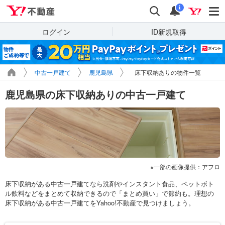
Yahoo!不動産
検索
通知
i
ログイン
ID新規取得
中古一戸建て
鹿児島県
床下収納ありの物件一覧
鹿児島県の床下収納ありの中古一戸建て
一部の画像提供：アフロ
床下収納がある中古一戸建てなら洗剤やインスタント食品、ペットボト
ル飲料などをまとめて収納できるので「まとめ買い」で節約も。理想の
床下収納がある中古一戸建てをYahoo!不動産で見つけましょう。