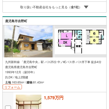
分（約920m）・タイヨー星ヶ峯店まで徒歩7分（約550
m）・錦城幼稚園まで徒歩14分（約1070m）・星ヶ峯郵便
取り扱い不動産会社をもっと見る（
全
1
社
）
局まで徒歩5分（約400m）・南日本銀行星ヶ峯支店まで徒
歩7分（約500m）
鹿児島市吉野町
九州新幹線 「鹿児島中央」駅 バス25分 中ノ町バス停 バス停下車 徒歩4分
鹿児島県鹿児島市吉野町
1993年12月（築33年）
2LDK / 地上2階建
土地
163.65m
/
建物
81.43m
2
2
リフォーム
1,579万円