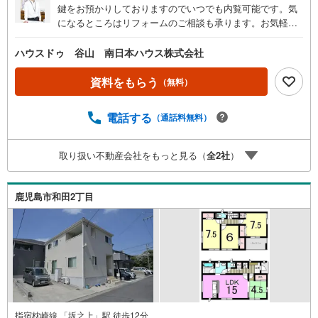
鍵をお預かりしておりますのでいつでも内覧可能です。気
になるところはリフォームのご相談も承ります。お気軽に
お問い合わせください！●注目ポイント！・広々4DK・日当
たり良好・閑静な住宅地・室内綺麗にしております・気に
ハウスドゥ 谷山 南日本ハウス株式会社
なるところはリフォームのご相談も承ります●主な周辺環
境・春山小学校まで徒歩20分（約1530m）・松元中学校ま
資料をもらう
（無料）
で徒歩56分（約4460m）・都市農村交流センターお茶の里
まで徒歩14分（約1070m）・タイヨー春山店まで徒歩15分
電話する
（通話料無料）
（約1190m）・ファミリーマート春山町店まで徒歩16分
（約1280m）・セブンイレブン鹿児島春山町店まで徒歩18
分（約1400m）・ドラッグイレブン松元店まで徒歩15分
取り扱い不動産会社をもっと見る（
全
2
社
）
（約1200m）
鹿児島市和田2丁目
指宿枕崎線 「坂之上」駅 徒歩12分