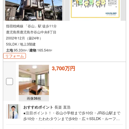
指宿枕崎線 「谷山」駅 徒歩11分
鹿児島県鹿児島市谷山中央8丁目
2002年12月（築24年）
5SLDK / 地上3階建
土地
95.33m
/
建物
165.54m
2
2
リフォーム
3,700万円
画像
36
枚
おすすめポイント
長楽 直浩
●注目ポイント！・谷山小学校まで歩10分・JR谷山駅まで
歩10分・たわわタウンまで歩9分・広々5SLDK・ルーフバ
ルコニー（屋上）・室内状態良好・RC造3階建て・ホーム