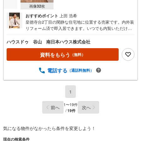
画像
32
枚
おすすめポイント
上田 浩希
皇徳寺台2丁目の閑静な住宅地に位置する売家です。内外装
リフォーム済で即入居できます。いつでも内覧いただけま
す。ぜひ一度ご覧ください。
ハウスドゥ 谷山 南日本ハウス株式会社
資料をもらう
（無料）
電話する
（通話料無料）
1
1
〜
19
件
前へ
次へ
/
19
件
気になる物件がなかったら
条件を変更しよう！
現在の検索条件