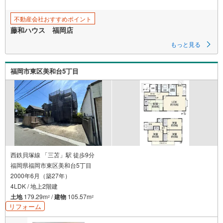
不動産会社おすすめポイント
藤和ハウス 福岡店
もっと見る
福岡市東区美和台5丁目
西鉄貝塚線 「三苫」駅 徒歩9分
福岡県福岡市東区美和台5丁目
2000年6月（築27年）
4LDK / 地上2階建
土地
179.29m
/
建物
105.57m
2
2
リフォーム