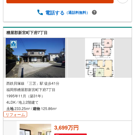
電話する
（通話料無料）
糟屋郡新宮町下府7丁目
西鉄貝塚線 「三苫」駅 徒歩41分
福岡県糟屋郡新宮町下府7丁目
1995年11月（築31年）
4LDK / 地上2階建て
土地
233.25m
/
建物
125.86m
2
2
リフォーム
3,699万円