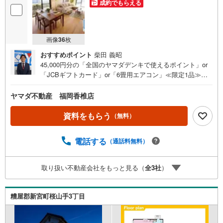
成約でもらえる
画像
36
枚
おすすめポイント
柴田 義昭
45,000円分の「全国のヤマダデンキで使えるポイント」or
「JCBギフトカード」or「6畳用エアコン」≪限定1品≫プ
レゼント※PayPayポイントとの併用不可さらに、ご購入相
談で来店後、Google口コミ投稿で2000円分のQUOカードプ
ヤマダ不動産 福岡香椎店
レゼント！※一世帯2回まで土日祝日もご案内可能です＾＾
既に他社で見積もりが出ている方！入居までの費用を抑え
資料をもらう
（無料）
たい方！ぜひ、一度「ヤマダ不動産」へご相談にお越しく
ださい！あらゆる不安や疑問に誠心誠意お応えします＾＾
電話する
（通話料無料）
敷地70坪！リビング22帖和室あり3面採光南西向き！陽当
たり良好駐車並列2台閑静な住宅街【おすすめポイント】■
令和7年11月内外装リフォーム済み＾＾■西鉄貝塚線「西鉄
取り扱い不動産会社をもっと見る（
全
3
社
）
新宮」駅徒歩10分■全居室6帖以上、収納付きで広々として
います＾＾■リビングと和室を繋げて利用すると30帖の大
空間になります■南東側道路のため、陽射しを遮られず、陽
糟屋郡新宮町桜山手3丁目
当たり良好です■周辺は落ち着いた住宅街お子様と安心して
お散歩できますよ＾＾新宮小学校:徒歩約21分新宮中学校: