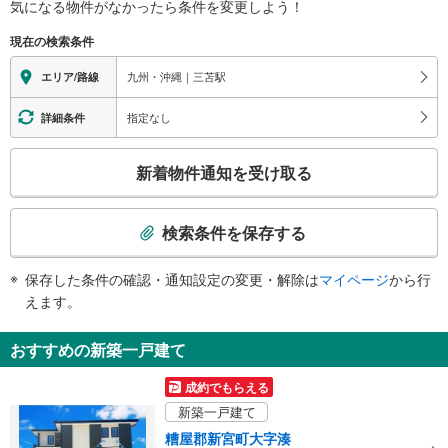
気になる物件がなかったら
条件を変更しよう！
※段差なしでの移動経路
（○：有り △：要駅員設備 ×：無し）
現在の検索条件
地上⇔改札⇔ホーム：○
エレベータ
九州・沖縄｜三苫駅
エリア/路線
・各ホーム⇔改札
・改札⇔西口
指定なし
詳細条件
トイレ
こ
《多機能トイレ》
新着物件通知を受け取る
・改札内
の
その他
検
索
・点字運賃表
検索条件を保存する
条
件
保存した条件の確認・通知設定の変更・解除は
マイページ
から行
で
えます。
通
知
おすすめの新築一戸建て
を
受
成約でもらえる
け
新築一戸建て
取
糟屋郡新宮町大字湊
る