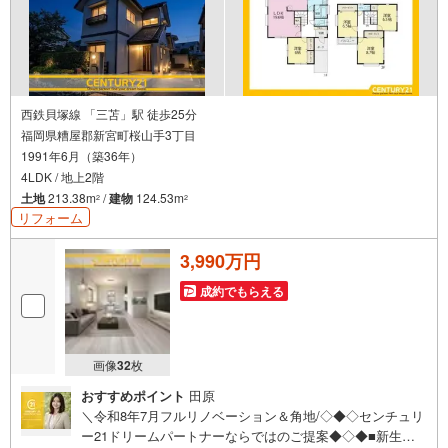
徒歩約17分
西鉄貝塚線 「三苫」駅 徒歩25分
福岡県糟屋郡新宮町桜山手3丁目
1991年6月（築36年）
4LDK / 地上2階
土地
213.38m
/
建物
124.53m
2
2
リフォーム
3,990万円
成約でもらえる
画像
32
枚
おすすめポイント
田原
＼令和8年7月フルリノベーション＆角地/◇◆◇センチュリ
ー21ドリームパートナーならではのご提案◆◇◆■新生活