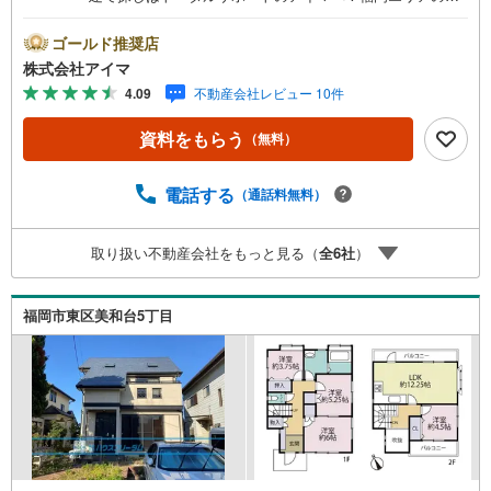
新物件情報を網羅し、初めてのマイホーム購入を「資金計
画」から「物件選び」まで全力でバックアップいたしま
ゴールド推奨店
す。＼株式会社アイマが選ばれる2大サポート/【プロ目線
株式会社アイマ
のローンの提案力】大手ネット銀行をはじめ多数の金融機
4.09
不動産会社レビュー 10件
関と提携。お借入期間「最長50年」のプランや今注目の低
金利プランなど、購入後の生活にゆとりを持たせるための
資料をもらう
（無料）
最適な資金計画をご提案します。【フットワーク軽い安心
対応】「平日の仕事帰りに見学したい」「小さな子どもが
いて移動が大変」という方も大歓迎。平日・夜間の現地案
電話する
（通話料無料）
内や、ご自宅・最寄駅までの【無料送迎】にも柔軟に対応
いたします。まずは『見るだけ』『ローン相談だけ』でも
取り扱い不動産会社をもっと見る（
全
6
社
）
大歓迎。お客様のペースを最優先し、無理な営業は一切行
いません。お客様のライフスタイルに合わせた快適な住ま
い探しをお手伝いいたします。まずはお気軽にお問い合わ
福岡市東区美和台5丁目
せくださいませ。