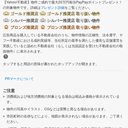
【Yahoo!不動産】物件ご成約で最大20万円相当PayPayポイントプレゼント！
の対象物件です。詳細は
プレゼント詳細
をご覧ください。
ゴールド推奨店
ゴールド推奨店 取り扱い物件
シルバー推奨店
シルバー推奨店 取り扱い物件
ブロンズ推奨店
ブロンズ推奨店 取り扱い物件
広告商品を購入している不動産会社のうち、物件情報の正確性、法令遵守、ヤ
フー不動産における成約実績等、当社所定の基準を満たした優良な店舗運営を
実践していると認めた不動産会社（もしくは当該認定を受けた不動産会社の取
扱物件）に表示されます。
タップすると用語の意味が書かれたポップアップが開きます。
PRマークについて
ご注意
消費税および地方消費税の対象となる場合は税込み価格が表示されていま
す。
物件の写真やイラスト、CGなどは実際と異なる場合があります。
市区町村の合併などにより、地図が表示されない場合があります。ご了承く
ださい。