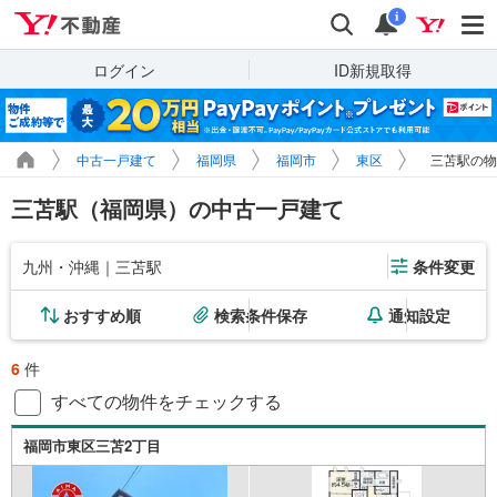
Yahoo!不動産
検索
通知
i
ログイン
ID新規取得
中古一戸建て
福岡県
福岡市
東区
三苫駅の物
三苫駅（福岡県）の中古一戸建て
九州・沖縄｜三苫駅
条件変更
おすすめ順
検索条件保存
通知設定
6
件
すべての物件をチェックする
福岡市東区三苫2丁目