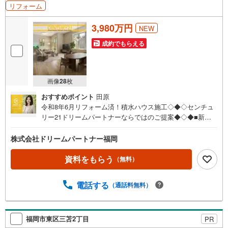
リフォーム
3,980万円
NEW
成約でもらえる
画像
28
枚
おすすめポイント
田原
令和8年6月リフォーム済！積水ハウス施工◇◆◇センチュ
リー21ドリームパートナーならではのご提案◆◇◆■新生
活応援 実施中♪■頭金0円住宅ローン最大金利優遇有！■夜
9時まで即日案内可能！■おまとめローンもご相談くださ
株式会社ドリームパートナー福岡
い！分かりづらい不動産のご購入をお客様が安心して進め
られるように、お客様の立場に立ってお家を『探す』お手
資料をもらう
（無料）
伝いをさせて頂きます。住まい探しはワクワクしながら楽
しく探しましょう（^^♪まずはお気軽にご内覧希望日時をお
電話する
（通話料無料）
問合せ下さい。もちろん平日・土日祝日・営業時間外での
ご内覧や、ご希望の場所へのお迎えも可能です。【■Yaho
o！ 不動産キャンペーン対象店舗です。】当店で物件を成
約すると PayPayボーナスライトがもらえる「Yahoo！ 不
福岡市東区三苫2丁目
PR