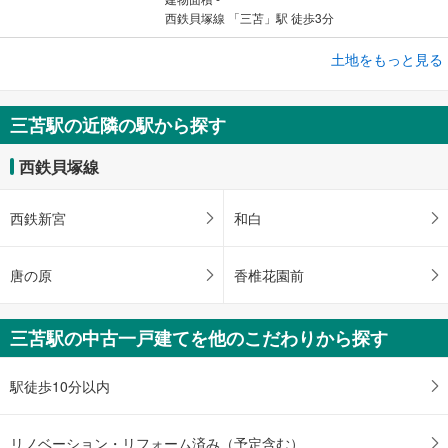
西鉄貝塚線 「三苫」駅 徒歩3分
成約でもらえる
土地をもっと見る
土地
福岡市東区美和台7丁目
三苫駅の近隣の駅から探す
2,598万円
未定
西鉄貝塚線
建物面積 -
西鉄貝塚線 「三苫」駅 徒歩10分
西鉄新宮
和白
唐の原
香椎花園前
三苫駅の中古一戸建てを他のこだわりから探す
駅徒歩10分以内
リノベーション・リフォーム済み（予定含む）