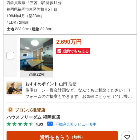
西鉄貝塚線 「三苫」駅 徒歩11分
福岡県福岡市東区美和台5丁目
1994年4月（築33年）
4LDK / 2階建
土地
228.9m
/
建物
82.8m
2
2
2,690万円
成約でもらえる
画像
22
枚
おすすめポイント
山田 浩徳
住宅ローン・資金計画など、なんでもご相談ください！リ
フォームのご提案もできます、お気軽にどうぞ（^^）/豊富
な知識と経験でお客様のご要望に合ったご提案をいたしま
す！ハウスフリーダム 福岡東店
ブロンズ推奨店
ハウスフリーダム 福岡東店
4.83
不動産会社レビュー 6件
資料をもらう
（無料）