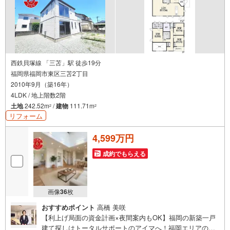
西鉄貝塚線 「三苫」駅 徒歩19分
福岡県福岡市東区三苫2丁目
2010年9月（築16年）
4LDK / 地上階数2階
土地
242.52m
/
建物
111.71m
2
2
リフォーム
4,599万円
成約でもらえる
画像
36
枚
おすすめポイント
高橋 美咲
【利上げ局面の資金計画×夜間案内もOK】福岡の新築一戸
建て探しはトータルサポートのアイマへ！福岡エリアの最