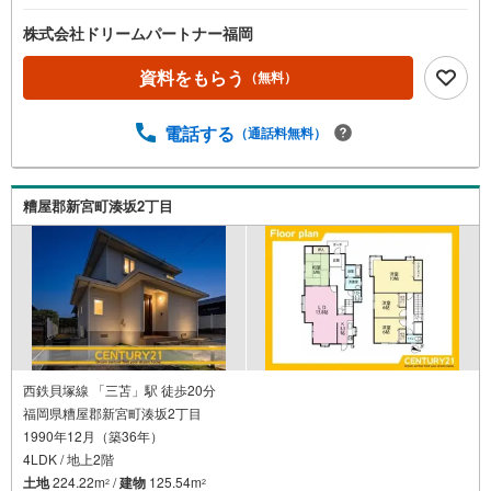
応援 実施中♪■頭金0円住宅ローン最大金利優遇有！■夜9
時まで即日案内可能！■おまとめローンもご相談ください！
株式会社ドリームパートナー福岡
分かりづらい不動産のご購入をお客様が安心して進められ
るように、お客様の立場に立ってお家を『探す』お手伝い
資料をもらう
（無料）
をさせて頂きます。住まい探しはワクワクしながら楽しく
探しましょう（^^♪まずはお気軽にご内覧希望日時をお問合
電話する
（通話料無料）
せ下さい。もちろん平日・土日祝日・営業時間外でのご内
覧や、ご希望の場所へのお迎えも可能です。【■Yahoo！
不動産キャンペーン対象店舗です。】当店で物件を成約す
ると PayPayボーナスライトがもらえる「Yahoo！ 不動産
糟屋郡新宮町湊坂2丁目
物件ご成約キャンペーン」の対象になります。「資料をも
らう」「見学予約をする」ボタンからお問い合わせくださ
い。ーーーーーーーーーーーーーーーーーーーーーーーー※
必ずYahoo！ JAPAN IDでログインしてください。ーーーー
ーーーーーーーーーーーーーーーーーーーー
西鉄貝塚線 「三苫」駅 徒歩20分
福岡県糟屋郡新宮町湊坂2丁目
1990年12月（築36年）
4LDK / 地上2階
土地
224.22m
/
建物
125.54m
2
2