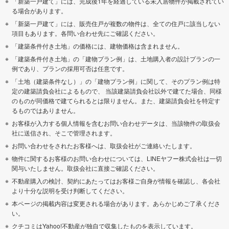
「新築一戸建て」には、完成後1年を経過している未入居物件が掲載されてい
る場合があります。
「新築一戸建て」には、販売住戸が複数の物件は、全ての住戸に該当しない
項目もあります。各問い合わせ先にご確認ください。
「建築条件付き土地」の価格には、建物価格は含まれません。
「建築条件付き土地」の「建物プラン例」は、土地購入者の設計プランの一
例であり、プランの採用可否は任意です。
「土地（建築条件なし）」の「建物プラン例」に関して、そのプラン例は特
定の建築請負会社によるもので、 当該建築請負会社以外で建てた場合、同様
のものが同価格で建てられるとは限りません。また、建築請負会社を特定す
るものではありません。
お客様が入力する個人情報を含むお問い合わせデータは、当該物件の取扱会
社に送信され、そこで管理されます。
お問い合わせをされたお客様へは、取扱会社がご連絡いたします。
物件に関するお客様のお問い合わせについては、LINEヤフー株式会社は一切
関与いたしません。取扱会社に直接ご確認ください。
不動産購入の検討、契約にあたってはお客様ご自身が情報を確認し、各会社
より十分な説明を受け判断してください。
本ページの掲載内容は変更される場合があります。あらかじめご了承くださ
い。
クチコミはYahoo!不動産が独自で収集したものを表示しています。