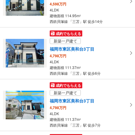
4,598万円
・
4LDK
条
建物面積 114.95m
2
件
西鉄貝塚線 「三苫」駅 徒歩14分
を
マ
成約でもらえる
イ
新築一戸建て
ペ
福岡市東区美和台3丁目
ー
4,798万円
ジ
4LDK
に
建物面積 111.37m
2
保
西鉄貝塚線 「三苫」駅 徒歩6分
存
す
成約でもらえる
る
新築一戸建て
福岡市東区美和台3丁目
4,798万円
4LDK
建物面積 111.37m
2
西鉄貝塚線 「三苫」駅 徒歩7分