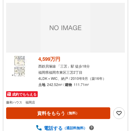
動産 物件ご成約キャンペーン」の対象になります。「資料
をもらう」「見学予約をする」ボタンからお問い合わせく
ださい。ーーーーーーーーーーーーーーーーーーーーーー
ーー※必ずYahoo！ JAPAN IDでログインしてください。ー
ーーーーーーーーーーーーーーーーーーーーーーー
4,599万円
西鉄貝塚線 「三苫」駅 徒歩18分
福岡県福岡市東区三苫2丁目
4LDK＋WIC、納戸 / 2010年9月（築16年）
土地
242.52m
/
建物
111.71m
2
2
成約でもらえる
藤和ハウス 福岡店
資料をもらう
（無料）
電話する
（通話料無料）