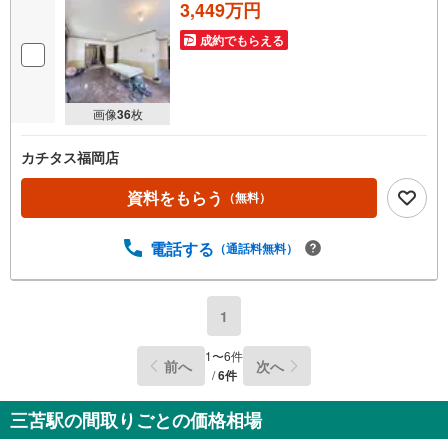
3,449万円
成約でもらえる
画像
36
枚
カチタス福岡店
資料をもらう
（無料）
電話する
（通話料無料）
1
1
〜
6
件
前へ
次へ
/
6
件
三苫駅の間取りごとの価格相場