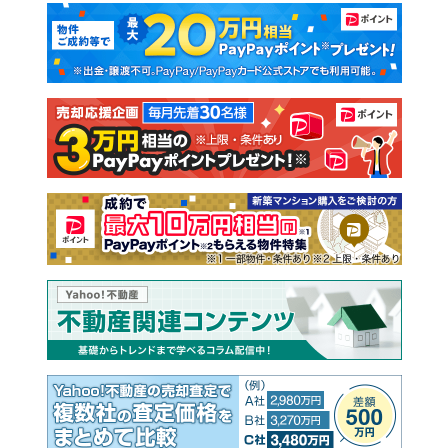
マンションカタログ
教えて！住まいの先生
新築マンション
中古マンション
新築一戸建て
中古一戸建て
注文住宅
土地
売却査定