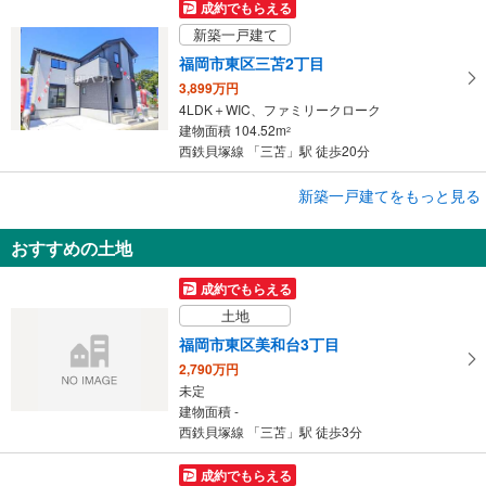
成約でもらえる
新築一戸建て
福岡市東区三苫2丁目
3,899万円
4LDK＋WIC、ファミリークローク
建物面積 104.52m
2
西鉄貝塚線 「三苫」駅 徒歩20分
成約でもらえる
新築一戸建てをもっと見る
新築一戸建て
おすすめの土地
福岡市東区三苫2丁目
4,148万円
成約でもらえる
4LDK
土地
建物面積 98.73m
2
西鉄貝塚線 「三苫」駅 徒歩18分
福岡市東区美和台3丁目
2,790万円
未定
建物面積 -
西鉄貝塚線 「三苫」駅 徒歩3分
成約でもらえる