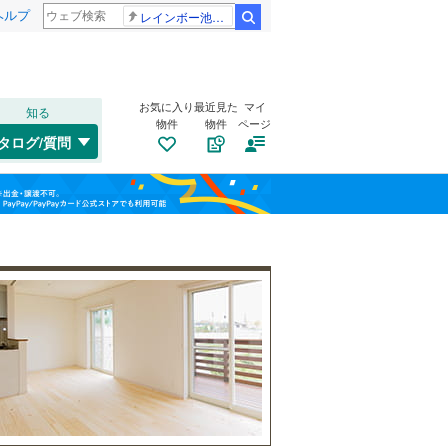
ヘルプ
レインボー池田 佐藤佳奈アナ
検索
お気に入り
最近見た
マイ
知る
物件
物件
ページ
千歳線
(
6
)
タログ/質問
日高本線
(
0
)
福島
宗谷本線
(
0
)
(
7
)
(
7
)
(
9
)
栃木
群馬
山梨
東北本線
(
156
)
川越線
(
93
)
トイレ２か所
（
15
）
(
8
)
(
1
)
(
3
)
吾妻線
(
3
)
太陽光発電システム
（
0
）
日光線
(
24
)
(
30
)
(
5
)
(
2
)
仙石線
(
5
)
和歌山
大船渡線
(
0
)