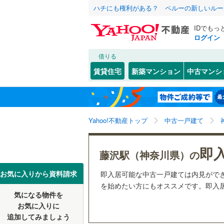
ハチにも権利がある？ ペルーの新しいルー
IDでもっ
ログイン
借りる
北海道
JR
北海道
函館本線
(
こだわり条件
リフォーム、
賃貸住宅
新築マンション
中古マンシ
石勝線
(
0
)
リノベー
東北
青森
（
14
）
根室本線
(
(
1
)
(
1
)
(
3
関東
東京
石北本線
(
Yahoo!不動産トップ
中古一戸建て
設備
常磐線
(
12
床暖房
（
信越・北陸
新潟
(
13
)
(
16
)
(
2
即
藤沢駅（神奈川県）の
高崎線
(
15
駐車場2
東海
愛知
お気に入りから資料請求
即入居可能な中古一戸建ては内見がで
両毛線
(
31
ＴＶモニ
を始めたい方にもオススメです。即入居
(
3
)
(
0
)
(
3
烏山線
(
16
気になる物件を
（
13
）
近畿
大阪
お気に入りに
石巻線
(
0
)
追加してみましょう
間取り、居室