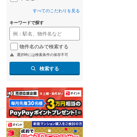
(
55
)
すべてのこだわりを見る
名古屋市営地下鉄鶴舞線
(
18
)
キーワードで探す
名古屋市営地下鉄名港線
(
3
)
OsakaMetro長堀鶴見緑地線
(
21
)
物件名のみで検索する
OsakaMetro谷町線
(
39
)
選択時には検索条件の保存不可
OsakaMetro千日前線
(
23
)
検索する
神戸市営地下鉄海岸線
(
11
)
福岡市地下鉄七隈線
(
12
)
函館市電宝来・谷地頭線
(
0
)
真岡鐵道
(
11
)
山形鉄道フラワー長井線
(
0
)
えちごトキめき鉄道妙高はねうまラ