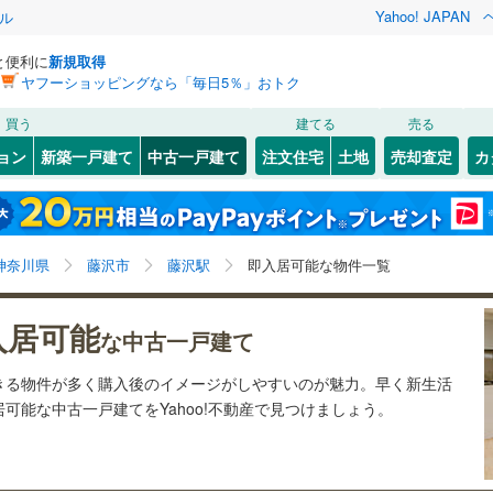
Yahoo! JAPAN
ル
と便利に
新規取得
ヤフーショッピングなら「毎日5％」おトク
検索条件を保存しました
買う
建てる
売る
6
)
札沼線
(
3
)
リノベーション
ョン
新築一戸建て
中古一戸建て
注文住宅
土地
売却査定
カ
この検索条件の新着物件通知は、
マイページ
から設定できます。
室蘭本線
(
1
)
ション・リフォーム
築古・築30年以上
（
6
）
岩手
宮城
秋田
山形
20
)
富良野線
(
0
)
)
(
7
)
(
7
)
(
3
)
(
3
)
(
12
)
(
11
)
藤沢駅、即入居可能
神奈川
埼玉
千葉
茨城
0
)
釧網本線
(
0
)
神奈川県
藤沢市
藤沢駅
即入居可能な物件一覧
6
)
水郡線
(
12
)
0
）
オール電化
（
0
）
長野
富山
石川
福井
2
)
(
17
)
(
15
)
(
11
)
(
17
)
(
21
)
(
4
)
入居可能
な中古一戸建て
1
)
上越線
(
14
)
検索条件を保存する
台以上
（
6
）
ビルトインガレージ
（
1
）
閉じる
閉じる
お気に入りリストを見る
お気に入りリストを見る
閉じる
閉じる
岐阜
静岡
三重
きる物件が多く購入後のイメージがしやすいのが魅力。早く新生活
)
水戸線
(
19
)
タ付インターホン
防犯カメラ
（
0
）
マイページ
可能な中古一戸建てをYahoo!不動産で見つけましょう。
茅ケ崎
)
(
5
)
(
18
)
(
17
)
(
16
)
(
18
)
)
仙山線
(
8
)
(
24
)
兵庫
京都
滋賀
奈良
気仙沼線
(
0
)
全体