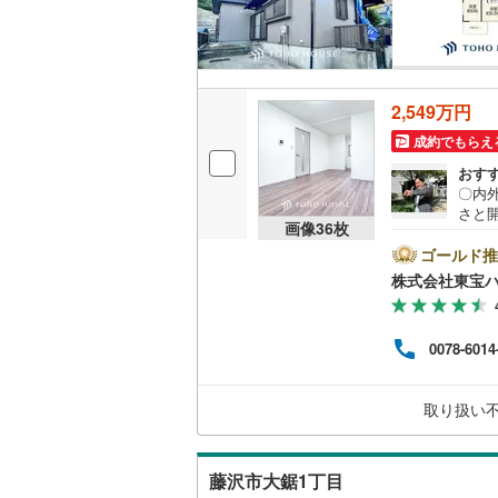
後藤寺線
(
東北新幹
秋田新幹
2,549万円
成約でもらえ
山陽新幹
おす
西九州新
〇内
さと
画像
36
枚
りとー
地下鉄
札幌市営
すると
ゴールド推
ペー
株式会社東宝
仙台市地
お問い
ayP
東京メト
です
0078-6014
都市銀
東京メト
り、
済額
取り扱い
東京メト
ーー
都営浅草
藤沢市大鋸1丁目
都営大江