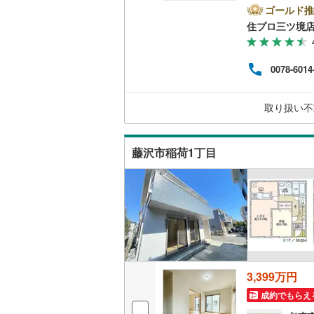
会社
ゴールド推
(
5
)
(
16
)
(
5
で、お気軽に
南武線
(
27
住プロ三ツ境
キッチン
弊社
ァイ
横浜線
(
24
独立型キ
お客
0078-6014
の生
相模線
(
14
【教
販売、価格、
なる
五日市線
(
(
16
)
(
3
)
(
3
取り扱い不
していき
即入居可
篠ノ井線
(
藤沢市稲荷1丁目
常磐線（
浴室
由比ケ浜
(
3
)
(
7
伊東線
(
8
)
浴室乾燥
(
2
)
身延線
(
25
収納
武豊線
(
3
)
ウォーク
関西本線（
（
5
）
3,399万円
参宮線
(
0
)
成約でもらえ
バルコニー、
大糸線（J