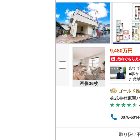
名古屋市
名古屋市
京都市営
9,480万円
OsakaMe
成約でもらえ
OsakaMe
おす
■駅
OsakaMe
た敷
画像
36
枚
■3
福岡市地
等席
ゴールド推
＝＝
株式会社東宝
行利
私鉄・その他
札幌市電
(
＝＝
ご相談
道南いさ
0078-6014
せ、
ョン
阿武隈急
ース
取り扱い
タッ
秋田内陸