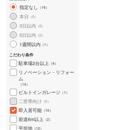
北海道新幹線
(
0
)
指定なし
（
16
）
本日
山形新幹線
(
32
)
（
0
）
3日以内
（
0
）
東海道新幹線
(
55
)
5日以内
（
0
）
九州新幹線
(
2
)
1週間以内
（
1
）
こだわり条件
駐車場2台以上
（
6
）
札幌市営地下鉄東豊線
(
3
)
リノベーション・リフォー
東京メトロ銀座線
(
5
)
ム
（
14
）
東京メトロ日比谷線
(
20
)
ビルトインガレージ
（
1
）
東京メトロ有楽町線
(
27
)
二世帯向け
（
0
）
東京メトロ副都心線
(
34
)
即入居可能
（
16
）
都営新宿線
(
11
)
前道6m以上
（
2
）
平坦地
（
10
）
横浜市営地下鉄グリーンライン