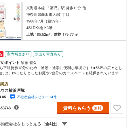
東海道本線 「藤沢」駅 徒歩12分 他
神奈川県藤沢市大鋸1丁目
営地下鉄東山線
(
27
)
名古屋市営地下鉄名城線
(
18
)
1988年7月（築39年）
営地下鉄桜通線
(
16
)
名古屋市営地下鉄上飯田線
(
3
)
4SLDK/地上3階
土地
185.52m
/
建物
179.77m
2
2
地下鉄烏丸線
(
51
)
京都市営地下鉄東西線
(
52
)
tro今里筋線
(
29
)
OsakaMetro御堂筋線
(
36
)
室内写真あり
水回り写真あり
る
tro四つ橋線
(
9
)
OsakaMetro中央線
(
25
)
すめポイント
須藤 善久
から平坦徒歩12分のため、通勤・通学に便利な環境です！■56坪の広々とし
tro堺筋線
(
8
)
神戸市営地下鉄西神・山手線
(
53
)
地には、ゆったりとしたお庭や2台分のカースペースも確保されています♪
階には開放的なL字型大型バルコニーがあり、毎日の洗濯やリフレッシュの特
下鉄空港線
(
4
)
福岡市地下鉄箱崎線
(
0
)
になります！■小学校も徒歩7分と近く、子育て環境も安心です♪＝＝＝＝
奨店
＝＝＝＝＝＝＝＝＝＝＝＝＝＝【東宝ハウス横浜戸塚】提携銀行 じぶん銀
ハウス横浜戸塚
用可 *がん100％保証団信＋全疾病保障付き＝＝＝＝＝＝＝＝＝＝＝＝＝＝
0
)
函館市電
(
0
)
不動産会社レビュー 14件
4.85
＝＝＝＝○現地見学会（事前に必ずお問い合わせください）毎日、ご見学・
が可能です。9:00～21:00まで。ご自宅へお迎え、最寄駅でお待ち合わ
りび鉄道
(
0
)
わたらせ渓谷鐵道
(
7
)
資料をもらう
-53748
無料
弊社へのご来社等ご相談下さい。○FPによるライフプランのシミュレーシ
ライフプランにあった資金計画や、住宅ローンのご相談など。○キッズスペ
行
(
1
)
会津鉄道
(
0
)
もご用意しております○お車の無料提携駐車場がございます詳しくは営業ス
不動産会社をもっと見る（
全
4
社
）
フよりお伝えさせて頂きます。なんでもお気軽にお申し付けくださいま
縦貫鉄道
(
0
)
しなの鉄道北しなの線
(
0
)