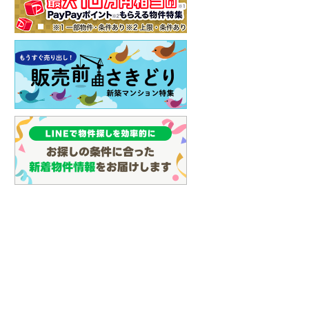
イン
(
0
)
しなの鉄道
(
2
)
津軽鉄道
(
0
)
三陸鉄道リアス線
(
0
)
仙台空港アクセス線
(
0
)
松本電鉄上高地線
(
0
)
関東鉄道常総線
(
27
)
銚子電気鉄道
(
0
)
上信電鉄上信線
(
2
)
埼玉新都市交通伊奈線
(
56
)
京成成田高速鉄道アクセス線
(
0
)
京成千葉線
(
12
)