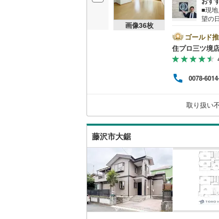
おす
ウッドデ
■現
越美北線
(
望の
画像
36
枚
沢市
氷見線
(
1
)
構造・規模・
門会
ゴールド推
で、お気軽に
住プロ三ツ境
紀勢本線（
耐震、免
弊社
ァイ
（
0
）
桜島線
(
8
)
お客
0078-6014
の生
加古川線
(
【教
オンライン対
なる
赤穂線
(
3
)
取り扱い
していき
オンライ
宇野線
(
0
)
藤沢市大鋸
オンライ
福塩線
(
12
岩徳線
(
0
)
小野田線
(
舞鶴線
(
2
)
木次線
(
0
)