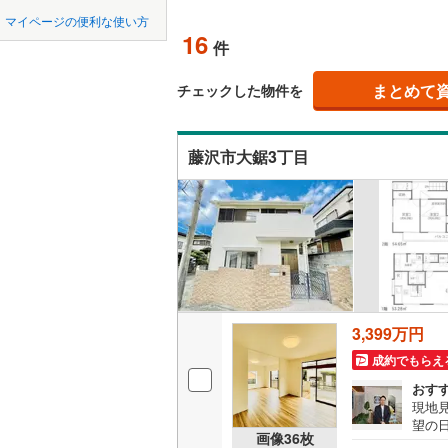
中国
鳥取
北上線
(
0
)
マイページの便利な使い方
(
2
)
(
2
)
吹き抜け
(
1
16
件
山田線
(
0
)
四国
徳島
二世帯向
大湊線
(
0
)
まとめて
チェックした物件を
サービス
九州・沖縄
福岡
只見線
(
0
)
(
0
)
(
0
)
(
0
藤沢市大鋸3丁目
立地
奥羽本線
(
最寄りの
男鹿線
(
0
)
0
0
0
0
0
0
該当物件
該当物件
該当物件
該当物件
該当物件
該当物件
件
件
件
件
件
件
羽越本線
(
配置、向き、
(
2
)
(
2
)
(
2
飯山線
(
0
)
前道6m
湘南新宿
平坦地
（
3,399万円
(
201
)
成約でもらえ
(
30
)
(
9
)
(
1
外房線
(
48
LD
おす
成田線
(
30
現地
リビング
望の
画像
36
枚
（
8
）
市・
東金線
(
22