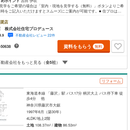
すめポイント
吉田 伊吹
ッキあり
（
1
）
地見学をご希望の場合は「室内・現地を見学する（無料）」ボタンよりご希
2
)
七尾線
(
0
)
日時をご記入いただけますとスムーズにご案内が可能です。■ 住プロは藤
・綾瀬市エリアに強い！ 住プロは、藤沢市・綾瀬市エリアの不動産売買専
高山本線（JR西日本）
(
0
)
施工・品質・工法関連
社です！最新物件情報や当社限定で販売する物件情報も多数ございますの
奨店
お問合せ下さい！ -------------- 弊社独自の住宅ローン提案システム
店 株式会社住宅プロデュース
JR西日本）
(
3
)
湖西線
(
19
)
震、制震構造
住宅性能評価付き
（
0
）
ではファイナンシャル専門スタッフによる【丁寧な資金アドバイス】【フ
不動産会社レビュー 22件
4.9
ナンシャルプラン提案書の作成】を随時行っております。意外に知らない
福知山線
(
91
)
様が多い【定年時の住宅ローン残高】【住宅購入者だけが加入できる無料
資料をもらう
-50638
無料
命保険】【13年間もらえる、国からの特別ボーナス】これから多くなる
4
)
播但線
(
9
)
育費】住宅を買った後から始まる【住宅ローン返済】65歳以上から必要に
応
【老後の費用負担】住宅探しの【このタイミング】で不安な部分を明確に
津山線
(
0
)
不動産会社をもっと見る（
全
5
社
）
ませんか？？ --------------
ン内見(相談)可
（
8
）
IT重説可
（
7
）
伯備線
(
1
)
リフォーム
ン対応とは？
)
呉線
(
26
)
東海道本線 「藤沢」駅 バス17分 柄沢大上 バス停下車 徒
山口線
(
0
)
歩4分 他
0
)
美祢線
(
0
)
神奈川県藤沢市大鋸
1997年6月（築30年）
因美線
(
3
)
4LDK/地上2階
土地
108.37m
/
建物
86.53m
2
2
草津線
(
4
)