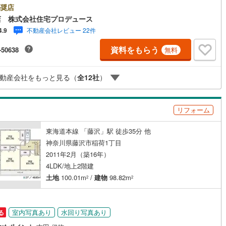
です！最新物件情報や当社限定で販売する物件情報も多数ございますの
片瀬江ノ島
奨店
)
(
7
)
お問合せ下さい！ -------------- 弊社独自の住宅ローン提案システム
)
鶴見線
(
7
)
(
3
)
店 株式会社住宅プロデュース
ではファイナンシャル専門スタッフによる【丁寧な資金アドバイス】【フ
不動産会社レビュー 22件
4.9
ナンシャルプラン提案書の作成】を随時行っております。意外に知らない
4
)
根岸線
(
52
)
ッチン
（
5
）
対面キッチン
（
8
）
様が多い【定年時の住宅ローン残高】【住宅購入者だけが加入できる無料
資料をもらう
-50638
無料
命保険】【13年間もらえる、国からの特別ボーナス】これから多くなる
8
)
中央本線（JR東日本）
(
161
)
育費】住宅を買った後から始まる【住宅ローン返済】65歳以上から必要に
契約、入居関連など
【老後の費用負担】住宅探しの【このタイミング】で不安な部分を明確に
17
)
八高線
(
85
)
江ノ島
七里ケ浜
)
(
9
)
(
4
)
(
1
)
(
2
)
動産会社をもっと見る（
全
12
社
）
ませんか？？ --------------
(
1
)
(
1
)
能
（
16
）
0
)
大糸線（JR東日本）
(
2
)
各駅停車）
(
71
)
埼京線
(
69
)
リフォーム
)
東海道本線（JR東海）
(
60
)
東海道本線 「藤沢」駅 徒歩35分 他
機あり
（
13
）
神奈川県藤沢市稲荷1丁目
)
飯田線
(
15
)
2011年2月（築16年）
高山本線（JR東海）
(
2
)
4LDK/地上2階建
土地
100.01m
/
建物
98.82m
インクローゼット
床下収納
（
11
）
2
2
JR東海）
(
8
)
紀勢本線（JR東海）
(
5
)
博多南線
(
7
)
室内写真あり
水回り写真あり
る
庭
R西日本）
(
0
)
北陸本線
(
0
)