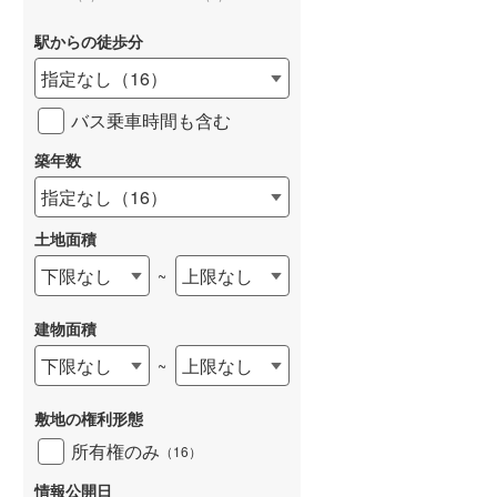
和歌山線
(
33
)
駅からの徒歩分
東西線
(
28
)
指定なし
（
16
）
予讃線
(
1
)
バス乗車時間も含む
高徳線
(
0
)
築年数
牟岐線
(
1
)
指定なし
（
16
）
山陽本線（JR九州）
(
3
)
土地面積
篠栗線
(
3
)
下限なし
上限なし
~
指宿枕崎線
(
0
)
建物面積
筑肥線
(
6
)
下限なし
上限なし
~
久大本線
(
1
)
敷地の権利形態
日田彦山線
(
3
)
所有権のみ
（
16
）
筑豊本線
(
13
)
情報公開日