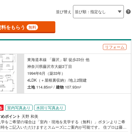
島根
岡山
広島
山口
釜石線
(
1
)
（
)
2
）
バリアフリー住宅
（
1
）
並び替え
花輪線
(
0
)
香川
愛媛
高知
け
（
0
）
平屋・1階建て
（
0
）
保存した条件を見る
磐越東線
(
5
)
資料をもらう
無料
ルーム（納戸）
（
9
）
佐賀
長崎
熊本
大分
陸羽東線
(
1
)
)
(
1
)
(
5
)
(
18
)
(
17
)
(
16
)
(
18
)
リフォーム
0
)
米坂線
(
0
)
駅が始発駅
（
10
）
海まで2km以内
（
1
）
東海道本線 「藤沢」駅 徒歩23分 他
五能線
(
0
)
この条件で検索する
この条件で検索する
この条件で検索する
この条件で検索する
この条件で検索する
この条件で検索する
市区町村以下を選択
市区町村を選択す
駅を選択する
神奈川県藤沢市大鋸3丁目
0
)
白新線
(
0
)
1994年6月（築33年）
建ち方、日当たり
)
(
1
)
(
2
)
(
0
)
(
1
)
(
3
)
(
6
)
4LDK（＋屋根裏収納）/地上2階建
越後線
(
0
)
以上
（
2
）
角地
（
3
）
土地
114.85m
/
建物
107.93m
2
2
ライン（宇都宮～逗子）
湘南新宿ライン（前橋～小田原）
10
）
(
266
)
桜ケ丘
室内写真あり
水回り写真あり
る
4
)
(
15
)
(
7
)
(
7
)
(
11
)
(
19
)
)
内房線
(
55
)
(
10
)
すめポイント
天野 和美
)
鹿島線
(
0
)
見学をご希望の場合は「室内・現地を見学する（無料）」ボタンよりご希
ダイニング15畳以上
日時をご記入いただけますとスムーズにご案内が可能です。 住プロは藤沢
綾瀬市エリアに強い！ 住プロは、藤沢市・綾瀬市エリアの不動産売買専門
)
東海道本線
(
118
)