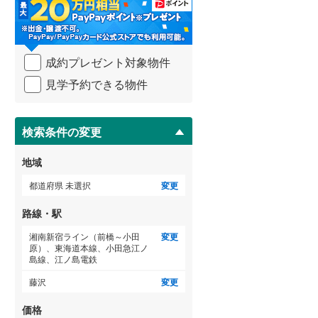
・
条
武蔵野線
(
122
)
件
を
横須賀線
(
72
)
成約プレゼント対象物件
マ
青梅線
(
33
)
イ
見学予約できる物件
ペ
小海線
(
2
)
ー
稲村ケ崎
(
0
)
(
2
)
ジ
(
1
)
京浜東北線
(
172
)
に
検索条件の変更
保
総武線
(
88
)
存
地域
す
御殿場線
(
9
)
る
都道府県 未選択
変更
中央本線（JR東海）
(
61
)
路線・駅
太多線
(
5
)
湘南新宿ライン（前橋～小田
変更
原）、東海道本線、小田急江ノ
名松線
(
0
)
島線、江ノ島電鉄
藤沢
変更
東海道本線（JR西日本）
(
222
)
価格
小浜線
(
2
)