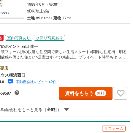
1989年6月（築38年）
1
)
宮崎空港線
(
0
)
3DK/地上2階
線
(
44
)
上越新幹線
(
38
)
土地
85.61m
/
建物
77m
2
2
線
(
24
)
北陸新幹線
(
39
)
室内写真あり
水回り写真あり
る
線
(
35
)
北陸新幹線（JR西日本）
(
2
)
すめポイント
石田 龍平
幹線
(
0
)
外装フォーム済の快適な住空間で新しい生活スタート○閑静な住宅街、明る
開放感を備えた住まい○居室はすべて6帖以上、プライベート時間もゆった
ーーーYahoo！ 不動産キャンペーン対象店舗ーーーー当店で物件を成約
地下鉄南北線
(
4
)
札幌市営地下鉄東西線
(
5
)
PayPayボーナスライトがもらえる「Yahoo！ 不動産 物件ご成約キャン
奨店
ン」の対象になります。「資料をもらう」「見学予約をする」ボタンから
ハウス横浜西口
下鉄南北線
(
11
)
仙台市地下鉄東西線
(
5
)
合わせください。※必ずYahoo！ JAPAN IDでログインしてください。※P
不動産会社レビュー 42件
4.8
ayボーナスライトは出金と譲渡はできません。有効期限は付与日から60日
ロ丸ノ内線
(
24
)
東京メトロ丸ノ内方南支線
(
3
)
。ーーーーーーーーーーーーーーーーーーーーーーーーーー紹介金融機関/
資料をもらう
-59597
無料
行利率/年利 0.95％（変動金利）※上記金利は 2026年8月時点 のものであ
ロ東西線
(
13
)
東京メトロ千代田線
(
20
)
実際の適用金利は融資実行時のものとなります。金利情勢により表記の返
と異なる場合があります。ーーーーーーーーーーーーーーーーーーーーー
不動産会社をもっと見る（
全
9
社
）
ロ半蔵門線
(
5
)
東京メトロ南北線
(
7
)
ーー
線
(
4
)
都営三田線
(
19
)
リフォーム
戸線
(
20
)
横浜市営地下鉄ブルーライン
(
110
)