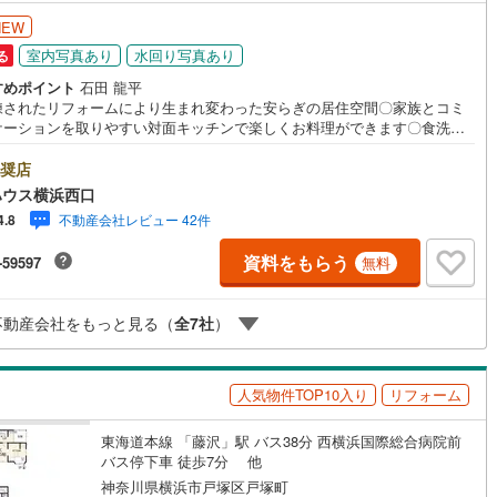
)
片町線
(
107
)
NEW
室内写真あり
水回り写真あり
る
)
関西空港線
(
1
)
すめポイント
石田 龍平
練されたリフォームにより生まれ変わった安らぎの居住空間〇家族とコミ
東線
(
39
)
本四備讃線
(
0
)
ケーションを取りやすい対面キッチンで楽しくお料理ができます〇食洗機
室乾燥機など快適な暮らしを彩る設備も充実していますーーーーYahoo！
予土線
(
0
)
産キャンペーン対象店舗ーーーー当店で物件を成約するとPayPayボーナス
奨店
がもらえる「Yahoo！ 不動産 物件ご成約キャンペーン」の対象になりま
徳島線
(
0
)
ハウス横浜西口
「資料をもらう」「見学予約をする」ボタンからお問い合わせください。※
不動産会社レビュー 42件
4.8
ahoo！ JAPAN IDでログインしてください。※PayPayボーナスライトは
土讃線
(
0
)
と譲渡はできません。有効期限は付与日から60日です。ーーーーーーーー
資料をもらう
-59597
無料
ーーーーーーーーーーーーーーー紹介金融機関/都市銀行利率/年利 0.9
線
(
41
)
香椎線
(
14
)
変動金利）※上記金利は 2026年8月時点 のものであり、実際の適用金利は
実行時のものとなります。金利情勢により表記の返済額と異なる場合があ
肥薩線
(
0
)
不動産会社をもっと見る（
全
7
社
）
す。ーーーーーーーーーーーーーーーーーーーーーーーーー
3
)
唐津線
(
0
)
人気物件TOP10入り
リフォーム
0
)
大村線
(
0
)
1
)
日豊本線
(
15
)
東海道本線 「藤沢」駅 バス38分 西横浜国際総合病院前
バス停下車 徒歩7分 他
吉都線
(
0
)
神奈川県横浜市戸塚区戸塚町