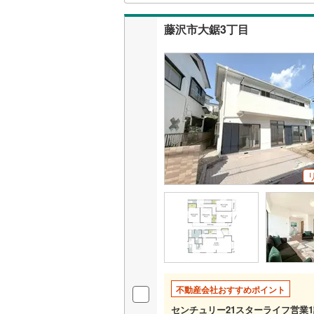
せ。
藤沢市大鋸3丁目
いすみ鉄
IGRいわ
弘南鉄道
由利高原
長野電鉄
宇都宮ラ
鹿島臨海
小湊鐵道
(
上毛電気
流鉄流山
不動産会社おすすめポイント
京成本線
(
センチュリー21スターライフ営業