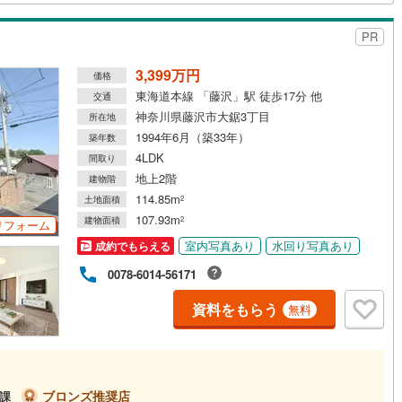
PR
道
(
1
)
北越急行ほくほく線
(
0
)
3,399万円
価格
て銀河鉄道
(
0
)
青い森鉄道
(
0
)
東海道本線 「藤沢」駅 徒歩17分 他
交通
弘南線
(
0
)
弘南鉄道大鰐線
(
0
)
神奈川県藤沢市大鋸3丁目
所在地
1994年6月（築33年）
築年数
鉄道鳥海山ろく線
(
0
)
福島交通飯坂線
(
0
)
4LDK
間取り
地上2階
長野線
(
0
)
上田電鉄別所線
(
0
)
建物階
114.85m
土地面積
2
イトレール
(
18
)
関東鉄道竜ケ崎線
(
5
)
107.93m
建物面積
2
リフォーム
鉄道大洗鹿島線
(
17
)
ひたちなか海浜鉄道湊線
(
8
)
室内写真あり
水回り写真あり
成約でもらえる
0078-6014-56171
16
)
千葉都市モノレール
(
35
)
資料をもらう
無料
鉄道上毛線
(
27
)
秩父鉄道
(
33
)
線
(
12
)
つくばエクスプレス
(
59
)
82
)
京成押上線
(
9
)
ブロンズ推奨店
1課