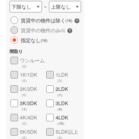
下限なし
上限なし
~
城端線
(
2
)
賃貸中の物件は除く
関西本線（JR西日本）
(
45
)
(
16
)
賃貸中の物件のみ
(
0
)
大阪環状線
(
35
)
長期優良住宅
（
1
）
指定なし
(
16
)
山陽本線（JR西日本）
(
161
)
間取り
姫新線
(
9
)
ワンルーム
吉備線
(
0
)
（
0
）
1K/1DK
1LDK
芸備線
(
11
)
（
0
）
（
0
）
詳しく見る
2K/2DK
2LDK
可部線
(
16
)
（
0
）
（
1
）
宇部線
(
0
)
3K/3DK
3LDK
（
1
）
（
4
）
山陰本線
(
71
)
4K/4DK
4LDK
境線
(
0
)
（
0
）
（
10
）
5K/5DK
5LDK以上
奈良線
(
43
)
（
0
）
（
0
）