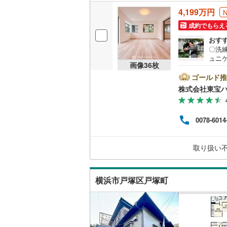
4,199万円
桜井線
(
23
成約でもらえ
阪和線
(
40
おす
〇洗
おおさか
ュニ
画像
36
枚
や浴
内子線
(
0
)
不動
ゴールド推
ライト
鳴門線
(
4
)
株式会社東宝
す。
必ずY
土讃線
(
8
)
出金
0078-6014
ーーー
鹿児島本
5％（
融資
三角線
(
0
)
取り扱い
りま
長崎本線
(
横浜市戸塚区戸塚町
佐世保線
(
豊肥本線
(
日南線
(
5
)