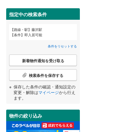
田沢湖線
(
0
)
間取り変更可能
（
0
）
指定中の検索条件
八戸線
(
0
)
3階建て以上
（
2
）
磐越西線
(
0
)
路線・駅
藤沢駅
宮崎
鹿児島
沖縄
条件
即入居可能
陸羽西線
(
0
)
茅ケ崎
(
30
)
(
5
)
条件をリセットする
左沢線
(
0
)
(
24
)
こ
小学校まで1km以内
（
11
）
津軽線
(
0
)
新着物件通知を受け取る
の
する
る
条件をリセットする
条件をリセットする
条件をリセットする
条件をリセットする
条件をリセットする
条件をリセットする
検
信越本線
(
1
)
索
検索条件を保存する
条
弥彦線
(
0
)
南道路
（
3
）
件
保存した条件の確認・通知設定の
で
総武本線
(
80
)
変更・解除は
マイページ
から行え
通
ます。
知
(
19
)
(
5
)
(
4
)
を
京葉線
(
15
)
受
物件の絞り込み
け
久留里線
(
10
)
取
る
山手線
(
30
)