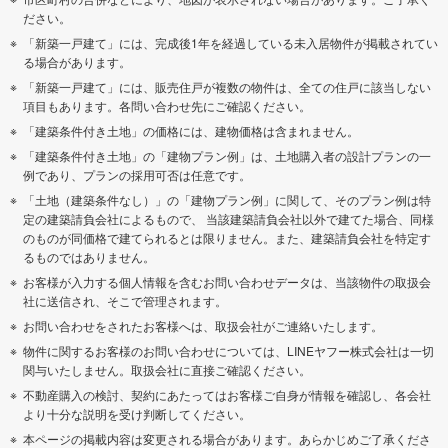
ださい。
「新築一戸建て」には、完成後1年を経過している未入居物件が掲載されてい
る場合があります。
「新築一戸建て」には、販売住戸が複数の物件は、全ての住戸に該当しない
項目もあります。各問い合わせ先にご確認ください。
「建築条件付き土地」の価格には、建物価格は含まれません。
「建築条件付き土地」の「建物プラン例」は、土地購入者の設計プランの一
例であり、プランの採用可否は任意です。
「土地（建築条件なし）」の「建物プラン例」に関して、そのプラン例は特
定の建築請負会社によるもので、 当該建築請負会社以外で建てた場合、同様
のものが同価格で建てられるとは限りません。また、建築請負会社を特定す
るものではありません。
お客様が入力する個人情報を含むお問い合わせデータは、当該物件の取扱会
社に送信され、そこで管理されます。
お問い合わせをされたお客様へは、取扱会社がご連絡いたします。
物件に関するお客様のお問い合わせについては、LINEヤフー株式会社は一切
関与いたしません。取扱会社に直接ご確認ください。
不動産購入の検討、契約にあたってはお客様ご自身が情報を確認し、各会社
より十分な説明を受け判断してください。
本ページの掲載内容は変更される場合があります。あらかじめご了承くださ