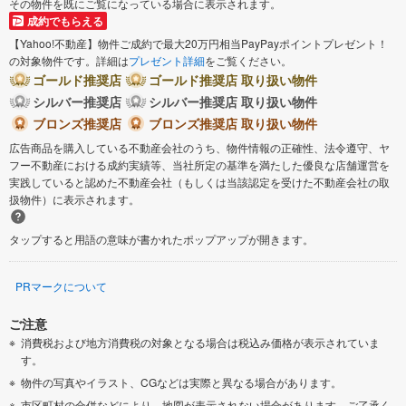
その物件を既にご覧になっている場合に表示されます。
成約でもらえる
【Yahoo!不動産】物件ご成約で最大20万円相当PayPayポイントプレゼント！
の対象物件です。詳細は
プレゼント詳細
をご覧ください。
ゴールド推奨店
ゴールド推奨店 取り扱い物件
シルバー推奨店
シルバー推奨店 取り扱い物件
ブロンズ推奨店
ブロンズ推奨店 取り扱い物件
広告商品を購入している不動産会社のうち、物件情報の正確性、法令遵守、ヤ
フー不動産における成約実績等、当社所定の基準を満たした優良な店舗運営を
実践していると認めた不動産会社（もしくは当該認定を受けた不動産会社の取
扱物件）に表示されます。
タップすると用語の意味が書かれたポップアップが開きます。
PRマークについて
ご注意
消費税および地方消費税の対象となる場合は税込み価格が表示されていま
す。
物件の写真やイラスト、CGなどは実際と異なる場合があります。
市区町村の合併などにより、地図が表示されない場合があります。ご了承く