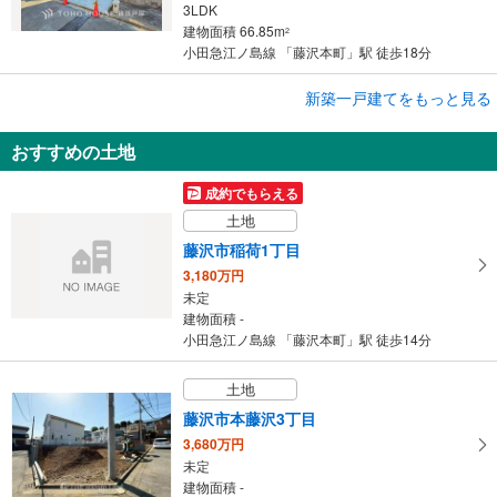
3LDK
建物面積 66.85m
2
小田急江ノ島線 「藤沢本町」駅 徒歩18分
成約でもらえる
新築一戸建てをもっと見る
新築一戸建て
おすすめの土地
藤沢市城南5丁目
5,680万円
成約でもらえる
3SLDK
土地
建物面積 101.84m
2
小田急江ノ島線 「藤沢本町」駅 徒歩31分
藤沢市稲荷1丁目
3,180万円
未定
建物面積 -
小田急江ノ島線 「藤沢本町」駅 徒歩14分
土地
藤沢市本藤沢3丁目
3,680万円
未定
建物面積 -