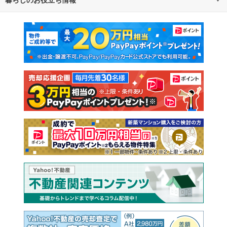
不動産・住宅
賃貸住宅
マンションカタログ
教えて！住まいの先生
新築マンション
中古マンション
新築一戸建て
中古一戸建て
注文住宅
土地
売却査定