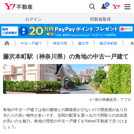
Yahoo!不動産
検索
通知
i
ログイン
ID新規取得
中古一戸建て
神奈川県
藤沢市
藤沢本町駅
角
藤沢本町駅（神奈川県）の角地の中古一戸建て
一部の画像提供：アフロ
角地の中古一戸建ては他の建物との隣接面が少ないので開放感があり日
当たりの良い物件が多いです。玄関の配置を選べるので間取りの自由度
が高いのも魅力。角地の理想の中古一戸建てをYahoo!不動産で見つけま
しょう。