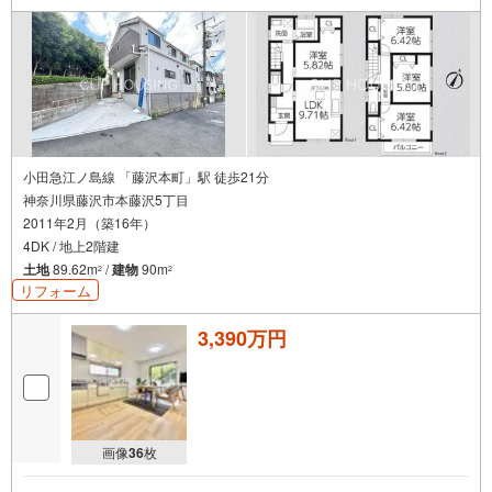
のご案内・火災保険の見直し・ファイナンシャルプランナ
ー・行政書士相談 など無料の住宅ローン事前審査がオス
スメです！審査は簡単！回答は最短1日で出ます！お気軽に
ご連絡ください。
小田急江ノ島線 「藤沢本町」駅 徒歩21分
神奈川県藤沢市本藤沢5丁目
2011年2月（築16年）
4DK / 地上2階建
土地
89.62m
/
建物
90m
2
2
リフォーム
3,390万円
画像
36
枚