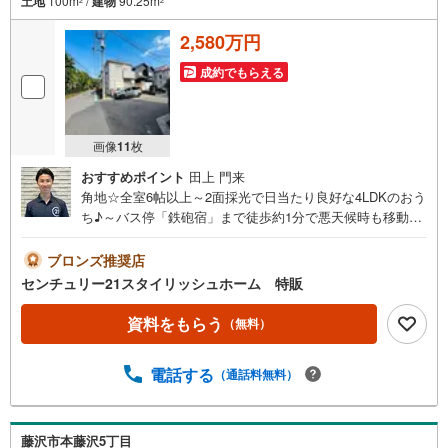
土地
100m
/
建物
90.25m
2
2
2,580万円
成約でもらえる
画像
11
枚
おすすめポイント
田上 門来
角地☆全室6帖以上～2面採光で日当たり良好な4LDKのおう
ち♪～バス停「鉄砲宿」まで徒歩約1分で悪天候時も移動し
やすいです！全居室収納があり、個室それぞれが独立して
いてプライベートもきちんと保てます☆◆ご見学について
ブロンズ推奨店
◆平日、土日、早朝、夜間いつでもご見学可能です。ご自
センチュリー21スタイリッシュホーム 特販
宅までの送迎等、お気軽にご相談ください。車内チャイル
ドシートもございます！お客様のご都合に合わせたご提案
資料をもらう
（無料）
をさせて頂きます。◆店舗について◆・店舗前お客様専用
駐車場10台完備・個室3部屋、キッズスペース、ベビーベッ
電話する
（通話料無料）
ド、その他アメニティ完備・20種類以上の豊富なドリンク
ご用意ございます！・わたあめやポップコーンの配布な
ど、定期的にイベント開催！◆アフターサービス◆・スポ
ーツ観戦や劇場のチケットプレゼント・定期メンテナンス
藤沢市本藤沢5丁目