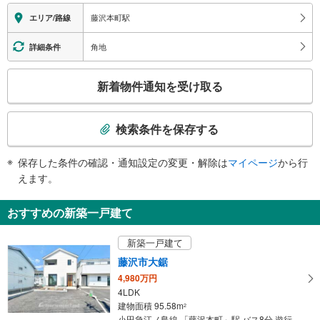
エレベータ
藤沢本町駅
エリア/路線
・１番線ホーム（改札直結）⇔橋上連絡通路（改札内）
・２番線ホーム⇔橋上連絡通路（改札内）
角地
詳細条件
トイレ
こ
《多機能トイレ》
新着物件通知を受け取る
・１番線ホーム（改札直結）
の
検
索
検索条件を保存する
条
件
保存した条件の確認・通知設定の変更・解除は
マイページ
から行
で
えます。
通
知
おすすめの新築一戸建て
を
受
新築一戸建て
け
藤沢市大鋸
取
4,980万円
る
4LDK
・
建物面積 95.58m
2
条
小田急江ノ島線 「藤沢本町」駅 バス8分 遊行寺坂上 バス停下車 徒歩2分