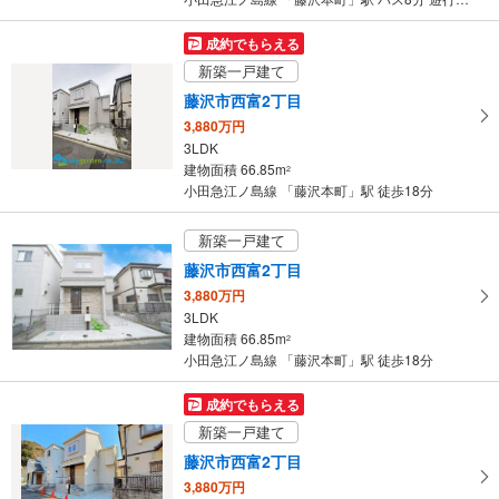
件
を
成約でもらえる
マ
新築一戸建て
イ
藤沢市西富2丁目
ペ
3,880万円
ー
3LDK
ジ
建物面積 66.85m
2
に
小田急江ノ島線 「藤沢本町」駅 徒歩18分
保
存
新築一戸建て
す
藤沢市西富2丁目
る
3,880万円
3LDK
建物面積 66.85m
2
小田急江ノ島線 「藤沢本町」駅 徒歩18分
成約でもらえる
新築一戸建て
藤沢市西富2丁目
3,880万円