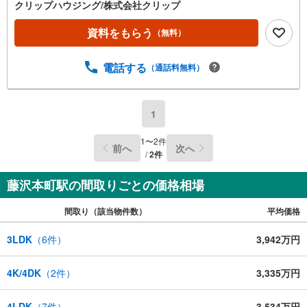
クリップハウジング/株式会社クリップ
資料をもらう
（無料）
電話する
（通話料無料）
1
1
〜
2
件
前へ
次へ
/
2
件
藤沢本町駅の間取りごとの価格相場
間取り（該当物件数）
平均価格
3LDK
（
6
件）
3,942万円
4K/4DK
（
2
件）
3,335万円
4LDK
（
7
件）
3,534万円