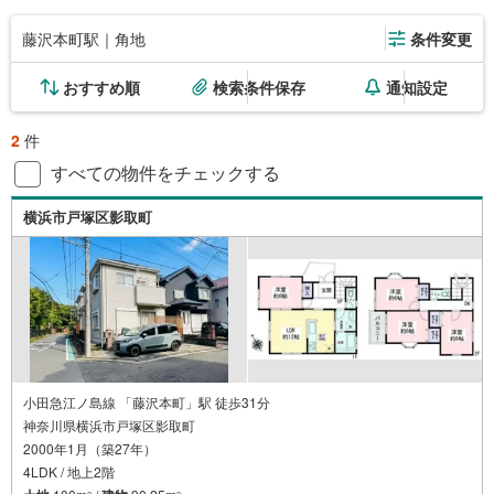
藤沢本町駅｜角地
条件変更
おすすめ順
検索条件保存
通知設定
2
件
すべての物件をチェックする
横浜市戸塚区影取町
小田急江ノ島線 「藤沢本町」駅 徒歩31分
神奈川県横浜市戸塚区影取町
2000年1月（築27年）
4LDK / 地上2階