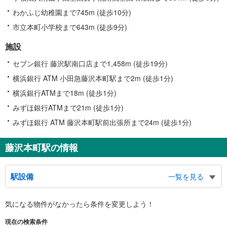
わかふじ幼稚園まで745m (徒歩10分)
市立本町小学校まで643m (徒歩9分)
施設
セブン銀行 藤沢駅南口店まで1,458m (徒歩19分)
横浜銀行 ATM 小田急藤沢本町駅まで2m (徒歩1分)
横浜銀行ATMまで18m (徒歩1分)
みずほ銀行ATMまで21m (徒歩1分)
みずほ銀行 ATM 藤沢本町駅前出張所まで24m (徒歩1分)
藤沢本町駅の情報
駅設備
一覧を見る
バリアフリー状況
気になる物件がなかったら
条件を変更しよう！
※段差なしでの移動経路
（○：有り △：要駅員設備 ×：無し）
現在の検索条件
地上⇔改札⇔ホーム：○