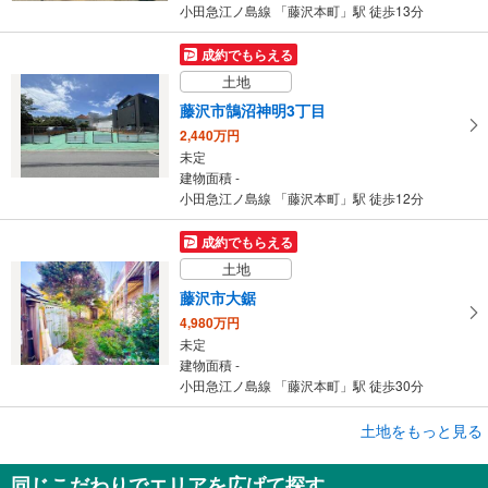
小田急江ノ島線 「藤沢本町」駅 徒歩13分
成約でもらえる
土地
藤沢市鵠沼神明3丁目
2,440万円
未定
建物面積 -
小田急江ノ島線 「藤沢本町」駅 徒歩12分
成約でもらえる
土地
藤沢市大鋸
4,980万円
未定
建物面積 -
小田急江ノ島線 「藤沢本町」駅 徒歩30分
土地をもっと見る
土地
藤沢市羽鳥5丁目
同じこだわりでエリアを広げて探す
4,180万円