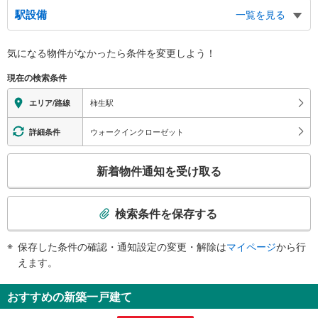
北口
駅設備
一覧を見る
バスのりば
南口
バリアフリー状況
気になる物件がなかったら
条件を変更しよう！
バスのりば
※段差なしでの移動経路
（○：有り △：要駅員設備 ×：無し）
現在の検索条件
地上⇔改札⇔ホーム：○
エレベータ
柿生駅
エリア/路線
・各ホーム⇔橋上連絡通路
トイレ
ウォークインクローゼット
詳細条件
《多機能トイレ》
こ
・１番線ホーム
新着物件通知を受け取る
スロープ
の
検
・１番線ホーム⇔南口改札
索
検索条件を保存する
条
件
保存した条件の確認・通知設定の変更・解除は
マイページ
から行
で
えます。
通
知
おすすめの新築一戸建て
を
受