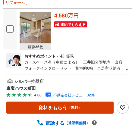
リフォーム
4,580万円
成約でもらえる
画像
36
枚
おすすめポイント
小松 優晃
カースペース有（車種による） 三井旧分譲地内 出窓
ウォークインクローゼット 和室約6帖 全居室収納有 独
立洗面化粧台 トイレ2ヶ所 バルコニー 浴室窓有 シュ
ーズボックス 小・中学校徒歩3分圏内東宝ハウス町田はま
シルバー推奨店
ず、お客様一人一人を知り、理解することから始めます。
東宝ハウス町田
お客様のお話をきちんとお聞きし、しっかり話し合う
4.68
不動産会社レビュー 32件
「心」のコミュニケーションが大切になります。だからこ
そ、それぞれのお客様にベストな「住まい」をご提案をす
資料をもらう
（無料）
ることができるのです。インターネット予約で当日見学が
可能！（1）［室内・現地を見学する］をクリック（2）本
日～4日以内をご希望の方は「ご要望・ご質問欄」に希望日
電話する
（通話料無料）
時をご記入ください！【主要不動産流通各社の2025年度中
間期の売買仲介実績において、全国第9位の売買仲介実績で