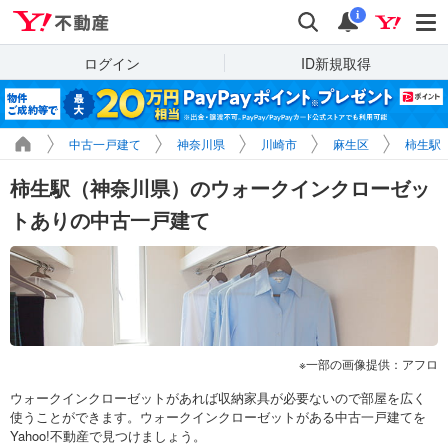
Yahoo!不動産
検索
通知
i
ログイン
ID新規取得
中古一戸建て
神奈川県
川崎市
麻生区
柿生駅
柿生駅（神奈川県）のウォークインクローゼッ
トありの中古一戸建て
一部の画像提供：アフロ
ウォークインクローゼットがあれば収納家具が必要ないので部屋を広く
使うことができます。ウォークインクローゼットがある中古一戸建てを
Yahoo!不動産で見つけましょう。