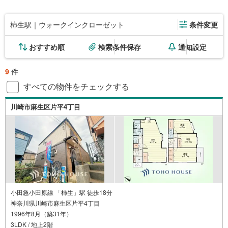
柿生駅｜ウォークインクローゼット
条件変更
おすすめ順
検索条件保存
通知設定
9
件
すべての物件をチェックする
川崎市麻生区片平4丁目
小田急小田原線 「柿生」駅 徒歩18分
神奈川県川崎市麻生区片平4丁目
1996年8月（築31年）
3LDK / 地上2階