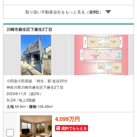
探しをお約束します。お家探しを始めてみようと思われた
らまずは、お気軽に東宝ハウス溝の口に相談してみません
取り扱い不動産会社をもっと見る（
全
9
社
）
か？何も決まっていなくて大丈夫！まずはお客様の夢をお
聞かせ下さい！未来の「不安」を「安心」に変える「未来
カレンダー」もご来店時に好評です。スタッフ一同いつで
川崎市麻生区下麻生2丁目
もお客様のお問合せをお待ちしております。
小田急小田原線 「柿生」駅 徒歩20分
神奈川県川崎市麻生区下麻生2丁目
2024年11月（築2年）
3LDK / 地上3階建
土地
59.9m
/
建物
106.49m
2
2
4,099万円
成約でもらえる