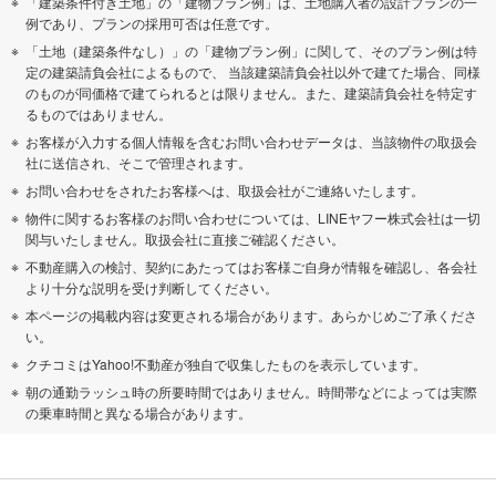
「建築条件付き土地」の「建物プラン例」は、土地購入者の設計プランの一
例であり、プランの採用可否は任意です。
「土地（建築条件なし）」の「建物プラン例」に関して、そのプラン例は特
定の建築請負会社によるもので、 当該建築請負会社以外で建てた場合、同様
のものが同価格で建てられるとは限りません。また、建築請負会社を特定す
るものではありません。
お客様が入力する個人情報を含むお問い合わせデータは、当該物件の取扱会
社に送信され、そこで管理されます。
お問い合わせをされたお客様へは、取扱会社がご連絡いたします。
物件に関するお客様のお問い合わせについては、LINEヤフー株式会社は一切
関与いたしません。取扱会社に直接ご確認ください。
不動産購入の検討、契約にあたってはお客様ご自身が情報を確認し、各会社
より十分な説明を受け判断してください。
本ページの掲載内容は変更される場合があります。あらかじめご了承くださ
い。
クチコミはYahoo!不動産が独自で収集したものを表示しています。
朝の通勤ラッシュ時の所要時間ではありません。時間帯などによっては実際
の乗車時間と異なる場合があります。