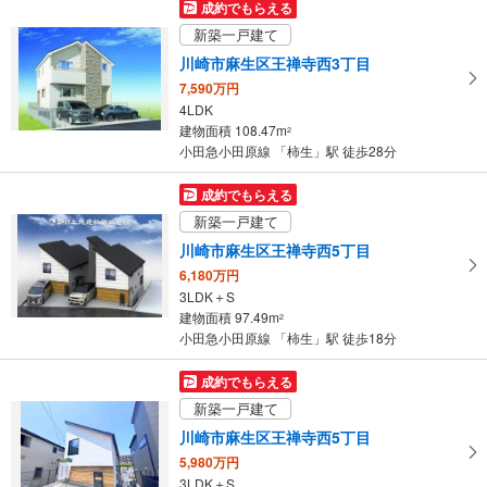
成約でもらえる
け
新築一戸建て
取
川崎市麻生区王禅寺西3丁目
る
7,590万円
・
4LDK
条
建物面積 108.47m
2
件
小田急小田原線 「柿生」駅 徒歩28分
を
マ
成約でもらえる
イ
新築一戸建て
ペ
川崎市麻生区王禅寺西5丁目
ー
6,180万円
ジ
3LDK＋S
に
建物面積 97.49m
2
保
小田急小田原線 「柿生」駅 徒歩18分
存
す
成約でもらえる
る
新築一戸建て
川崎市麻生区王禅寺西5丁目
5,980万円
3LDK＋S