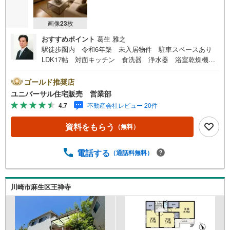
画像
23
枚
おすすめポイント
葛生 雅之
駅徒歩圏内 令和6年築 未入居物件 駐車スペースあり
LDK17帖 対面キッチン 食洗器 浄水器 浴室乾燥機
各室収納スペース WIC SIC DENスペース 閑静な住
宅地 住環境良好です【古淵駅徒歩2分！店舗前駐車場完
ゴールド推奨店
備！】弊社は1993年に相模原にて開業し、地元の相模原・
ユニバーサル住宅販売 営業部
町田を中心に数多くのお客様の住まい探しを支えてまいり
4.7
不動産会社レビュー 20件
ました。「安心に・丁寧に・分かりやすく」を心がけなが
ら皆様のお役に立ちたいと思います。【何でもご相談くだ
資料をもらう
（無料）
さい！】不動産のご相談もお気軽にご連絡ください物件詳
細のことはもちろん、売却相談、ローン診断等何でもご相
談くださいお客様のお力になります【営業時間 9:00～20:
電話する
（通話料無料）
00】上記時間はお電話が繋がりやすくなっております人気
物件には特に問い合わせが集中するため、お早めにご連絡
ください。「室内・現地を見学する」ボタンよりご予約い
川崎市麻生区王禅寺
ただくとご見学がスムーズです