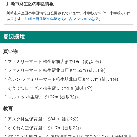
川
川崎市麻生区の学区情報
崎
川崎市麻生区の学区情報は公開されています。小学校が15件、中学校が8件
市
あります。
川崎市麻生区の学区から中古マンションを探す
麻
生
区
周辺環境
に
関
買い物
す
る
ファミリーマート 柿生駅前店まで19m (徒歩1分)
情
ファミリーマート 柿生駅北口店まで55m (徒歩1分)
報
充レン ファミリーマート柿生駅北口店まで57m (徒歩1分)
そうてつローゼン 柿生店まで49m (徒歩1分)
マルエツ 柿生店まで162m (徒歩3分)
教育
アスク柿生保育園まで84m (徒歩2分)
かくれんぼ保育園まで117m (徒歩2分)
認定こども園フェリシア幼稚園フェリシアこども短期大学附属ま