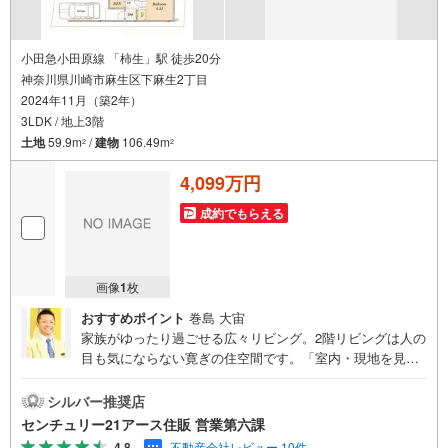
小田急小田原線 「柿生」駅 徒歩20分
神奈川県川崎市麻生区下麻生2丁目
2024年11月（築2年）
3LDK / 地上3階
土地
59.9m
/
建物
106.49m
2
2
4,099万円
成約でもらえる
画像
1
枚
おすすめポイント
巻島 大宙
家族がゆったり過ごせる広々リビング。2階リビングは人の
目も気にならない寛ぎの住空間です。「室内・現地を見学
する」ボタンよりご予約いただくとご見学がスムーズにな
ります。【センチュリー21アース住販のポイント】◆セン
シルバー推奨店
チュリオン獲得店舗◆全国約970店舗あるセンチュリー21
センチュリー21アース住販 営業第六課
のお店。その中でも、アメリカ本部が設ける一定基準を満
4.8
不動産会社レビュー 10件