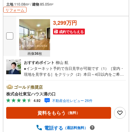
土地
110.08m
/
建物
85.05m
2
2
リフォーム
3,299万円
成約でもらえる
画像
36
枚
おすすめポイント
柳山 航
●インターネット予約で当日見学が可能です（1）［室内・
現地を見学する］をクリック（2）本日～4日以内をご希望
の方は「ご要望・ご質問欄」に希望日時をご記入くださ
い！●10:00～21:00はお電話でのお問い合わせがスムーズで
ゴールド推奨店
す。【Yahoo！ 不動産キャンペーン対象店舗】当店で物件
株式会社東宝ハウス溝の口
を成約するとPayPayポイントがもらえる「Yahoo！不動産
4.92
不動産会社レビュー 26件
物件ご成約キャンペーン」の対象になります。「資料をも
らう」「見学予約をする」ボタンからお問い合わせくださ
資料をもらう
（無料）
い。※必ずYahoo！ JAPAN IDでログインしてください。※P
ayPayポイントは出金と譲渡はできません。たくさんのお
客様からのお言葉に感謝してこれからも楽しく素敵なお家
電話する
（通話料無料）