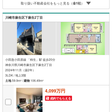
取り扱い不動産会社をもっと見る（
全
1
社
）
す】※住宅新報よりたくさんのお客様からのお言葉に感謝し
てこれからも楽しく素敵なお家探しをお約束します。お家
探しを始めてみようと思われたらまずは、お気軽に東宝ハ
川崎市麻生区下麻生2丁目
ウス町田に相談してみませんか？スタッフ一同お客様のお
問合せをお待ちしております。
小田急小田原線 「柿生」駅 徒歩20分
神奈川県川崎市麻生区下麻生2丁目
2024年11月（築2年）
3LDK / 地上3階
土地
59.9m
/
建物
106.49m
2
2
4,099万円
成約でもらえる