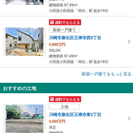
建物面積 97.49m
2
小田急小田原線 「柿生」駅 徒歩19分
成約でもらえる
新築一戸建て
川崎市麻生区王禅寺西5丁目
5,980万円
3SLDK
建物面積 97.49m
2
小田急小田原線 「柿生」駅 徒歩18分
成約でもらえる
新築一戸建てをもっと見る
新築一戸建て
おすすめの土地
町田市金井6丁目
5,890万円
成約でもらえる
4LDK
土地
建物面積 109.3m
2
小田急小田原線 「柿生」駅 徒歩47分
川崎市麻生区王禅寺東3丁目
4,580万円
未定
建物面積 -