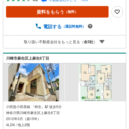
たした、上位4％しか受賞できない賞。それが「センチュリ
オン」です。弊社はそのセンチュリオンを2002年から欠か
資料をもらう
（無料）
すことなく取り続けております。◆住宅ローン相談会◆お
客様にあった無理のない住宅ローンの試算やご購入の際に
実際かかる諸費用の概算も行っております。人生最大のお
電話する
（通話料無料）
買い物になりますので、しっかりとした資金計画のアドバ
イスをさせて頂きます。◆優遇金利にこだわる◆大きな金
取り扱い不動産会社をもっと見る（
全
3
社
）
額を長期間で返済する住宅ローンは優遇金利が0.1％変わる
だけで、支払い総額に大きな変化が生じます。取引の多い
弊社は金融機関の特色、傾向、トレンドを熟知しておりま
川崎市麻生区上麻生6丁目
すので、お客様のニーズにあった金融機関をご紹介させて
頂きます。
小田急小田原線 「柿生」駅 徒歩5分
神奈川県川崎市麻生区上麻生6丁目
2012年3月（築15年）
4LDK / 地上2階