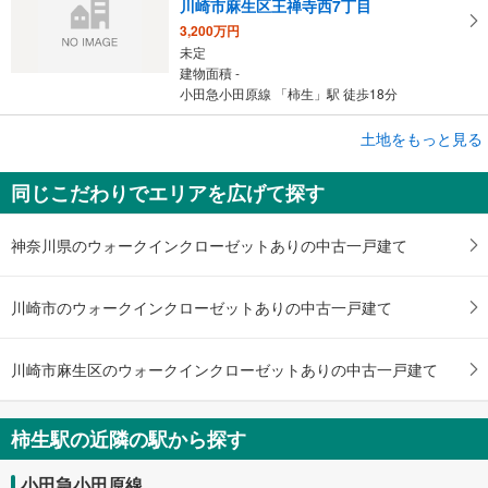
川崎市麻生区王禅寺西7丁目
3,200万円
未定
建物面積 -
小田急小田原線 「柿生」駅 徒歩18分
成約でもらえる
土地をもっと見る
土地
同じこだわりでエリアを広げて探す
川崎市麻生区片平4丁目
2,180万円
未定
神奈川県のウォークインクローゼットありの中古一戸建て
建物面積 -
小田急小田原線 「柿生」駅 徒歩19分
川崎市のウォークインクローゼットありの中古一戸建て
川崎市麻生区のウォークインクローゼットありの中古一戸建て
柿生駅の近隣の駅から探す
小田急小田原線