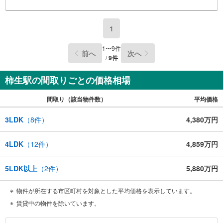
1
1
〜
9
件
前へ
次へ
/
9
件
柿生駅の間取りごとの価格相場
間取り（該当物件数）
平均価格
3LDK
（
8
件）
4,380万円
4LDK
（
12
件）
4,859万円
5LDK以上
（
2
件）
5,880万円
物件が所在する市区町村を対象とした平均価格を表示しています。
賃貸中の物件を除いています。