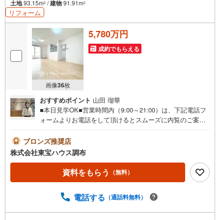
土地
93.15m
/
建物
91.91m
2
2
リフォーム
5,780万円
成約でもらえる
画像
36
枚
おすすめポイント
山田 瑠華
■本日見学OK■営業時間内（9:00～21:00）は、下記電話フ
ォームよりお電話をして頂けるとスムーズに内覧のご案内
ができます。ご自宅へお迎え・最寄駅等でお待ち合わせ、
弊社へのご来社など、ご相談くださいませ。ご希望があれ
ブロンズ推奨店
ば周辺環境、お客様の希望に合わせた物件などもご案内を
株式会社東宝ハウス調布
いたします。■お住まい探しが初めての方へのフォロー体制
をご用意してます■『何から始めて良いかわからない？』と
資料をもらう
（無料）
いった状態でも、お気軽にお越しください！▽現時点の未
来カレンダーの作成▽ご購入後もお客様の人生のパートナ
電話する
（通話料無料）
ーとして暮らしの「安心」を守り続けます。皆様のご来
店、心よりお待ちしております。