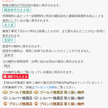
情報公開日が7日以内の場合に表示されます。
建築条件付き土地
売買契約にあたって一定期間内に特定の建設会社と建築請負契約を結ぶことを
条件にしている土地に表示されます。
未入居
建築工事完了日から1年以上経過したものの、まだ誰も住んだことがない住宅に
表示されます。
賃貸中
賃貸中の物件に表示されます。
賃貸中の物件は、原則ご自身でお住まいいただくことができません。
請求済
その物件が資料請求・お問い合わせ済みの場合に表示されます。
既読
その物件を既にご覧になっている場合に表示されます。
成約でもらえる
【Yahoo!不動産】物件ご成約で最大20万円相当PayPayポイントプレゼント！
の対象物件です。詳細は
プレゼント詳細
をご覧ください。
ゴールド推奨店
ゴールド推奨店 取り扱い物件
シルバー推奨店
シルバー推奨店 取り扱い物件
ブロンズ推奨店
ブロンズ推奨店 取り扱い物件