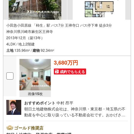
小田急小田原線 「柿生」駅 バス7分 王禅寺口 バス停下車 徒歩3分
神奈川県川崎市麻生区王禅寺
2013年12月（築13年）
4LDK / 地上2階建
土地
135.96m
/
建物
92.34m
2
2
3,680万円
成約でもらえる
画像
15
枚
おすすめポイント
中村 昂平
朝日土地建物株式会社は、神奈川県・東京都・埼玉県の不
動産を中心に取り扱っている不動産会社です。おかげさま
で創業42年の信頼と安心でお客様の住まい探しを全力でサ
ポートいたします。
ゴールド推奨店