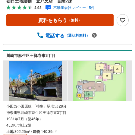
朝日土地建物 登戸支店 営業2課
4.93
不動産会社レビュー 15件
資料をもらう
（無料）
電話する
（通話料無料）
川崎市麻生区王禅寺東3丁目
小田急小田原線 「柿生」駅 徒歩28分
神奈川県川崎市麻生区王禅寺東3丁目
1981年7月（築46年）
4LDK / 地上2階
土地
302.25m
/
建物
140.39m
2
2