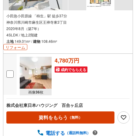
小田急小田原線 「柿生」駅 徒歩37分
神奈川県川崎市麻生区王禅寺東3丁目
2020年8月（築7年）
4SLDK / 地上2階建
土地
149.01m
/
建物
108.46m
2
2
リフォーム
4,780万円
成約でもらえる
画像
36
枚
株式会社東日本ハウジング 百合ヶ丘店
資料をもらう
（無料）
電話する
（通話料無料）