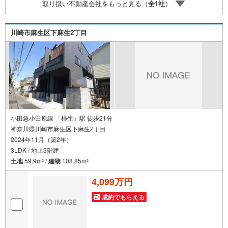
取り扱い不動産会社をもっと見る（
全
1
社
）
川崎市麻生区下麻生2丁目
小田急小田原線 「柿生」駅 徒歩21分
神奈川県川崎市麻生区下麻生2丁目
2024年11月（築2年）
3LDK / 地上3階建
土地
59.9m
/
建物
108.85m
2
2
4,099万円
成約でもらえる