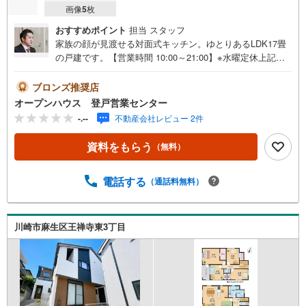
画像
5
枚
おすすめポイント
担当 スタッフ
家族の顔が見渡せる対面式キッチン。ゆとりあるLDK17畳
の戸建です。【営業時間 10:00～21:00】※水曜定休上記時
間はお電話が繋がりやすくなっております。ぜひお気軽に
ご連絡ください！現地を見学される場合は「室内・現地を
ブロンズ推奨店
見学する（無料）」ボタンよりご希望の日時をご記入いた
オープンハウス 登戸営業センター
だけますとスムーズにご案内が可能です。◎現地のご案内
-.--
不動産会社レビュー 2件
について・平日や夜遅い時間帯もご案内が可能 ※定休日を
除く・経験豊富なスタッフが物件詳細を丁寧にご説明いた
資料をもらう
（無料）
します。・車でご自宅や最寄り駅等、ご指定の場所まで送
迎します。・チャイルドシートのご用意ございます。◎個
別FP相談会 無料物件のご紹介だけでなく住宅ローン・資
電話する
（通話料無料）
金のご相談、まずは家探しについて話を聞きたいという方
も大歓迎です！年間8000棟以上の限定物件を発表している
オープンハウスだから出会える物件が多数ございます。ぜ
川崎市麻生区王禅寺東3丁目
ひお気軽にご連絡・ご相談ください！※限定物件:当社の
み、もしくは当社を含めた数社でのみご紹介可能なオープ
ンハウス・ディベロップメントの物件