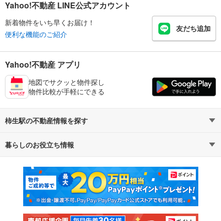
Yahoo!不動産 LINE公式アカウント
新着物件をいち早くお届け！
友だち追加
便利な機能のご紹介
Yahoo!不動産 アプリ
地図でサクッと物件探し
物件比較が手軽にできる
柿生駅の不動産情報を探す
暮らしのお役立ち情報
不動産・住宅
賃貸住宅
マンションカタログ
教えて！住まいの先生
新築マンション
中古マンション
新築一戸建て
中古一戸建て