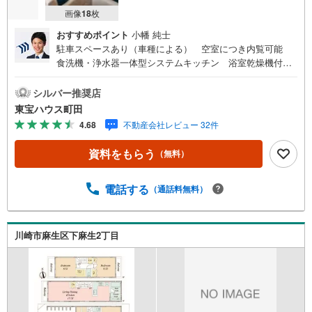
画像
18
枚
おすすめポイント
小幡 純士
駐車スペースあり（車種による） 空室につき内覧可能
食洗機・浄水器一体型システムキッチン 浴室乾燥機付き
バスルーム 都市ガス東宝ハウス町田はまず、お客様一人
一人を知り、理解することから始めます。お客様のお話を
シルバー推奨店
きちんとお聞きし、しっかり話し合う「心」のコミュニケ
東宝ハウス町田
ーションが大切になります。だからこそ、それぞれのお客
4.68
不動産会社レビュー 32件
様にベストな「住まい」をご提案をすることができるので
す。インターネット予約で当日見学が可能！（1）［室内・
資料をもらう
（無料）
現地を見学する］をクリック（2）本日～4日以内をご希望
の方は「ご要望・ご質問欄」に希望日時をご記入くださ
い！【主要不動産流通各社の2025年度中間期の売買仲介実
電話する
（通話料無料）
績において、全国第9位の売買仲介実績です】※住宅新報よ
りたくさんのお客様からのお言葉に感謝してこれからも楽
しく素敵なお家探しをお約束します。お家探しを始めてみ
川崎市麻生区下麻生2丁目
ようと思われたらまずは、お気軽に東宝ハウス町田に相談
してみませんか？スタッフ一同お客様のお問合せをお待ち
しております。