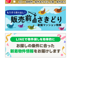
イン
(
3
)
しなの鉄道
(
10
)
津軽鉄道
(
0
)
三陸鉄道リアス線
(
2
)
仙台空港アクセス線
(
30
)
松本電鉄上高地線
(
2
)
関東鉄道常総線
(
56
)
銚子電気鉄道
(
1
)
上信電鉄上信線
(
30
)
埼玉新都市交通伊奈線
(
137
)
京成成田高速鉄道アクセス線
(
3
)
京成千葉線
(
45
)