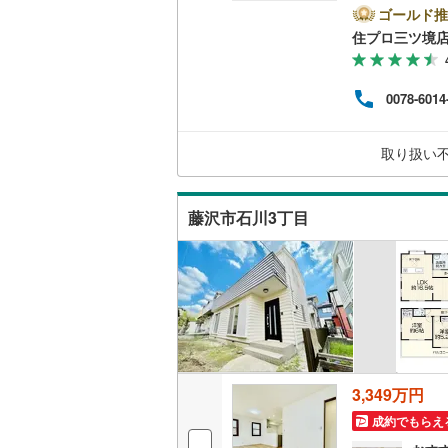
門会
ゴールド推
で、お気軽に
南武線
(
12
住プロ三ツ境
キッチン
弊社
ァイ
横浜線
(
52
独立型キ
お客
0078-6014
の生
相模線
(
42
【教
販売、価格、
なる
五日市線
(
取り扱い
していき
即入居可
篠ノ井線
(
藤沢市石川3丁目
常磐線（
浴室
伊東線
(
81
浴室乾燥
身延線
(
14
収納
武豊線
(
31
ウォーク
関西本線（
（
1
）
3,349万円
参宮線
(
1
)
成約でもらえ
バルコニー、
大糸線（J