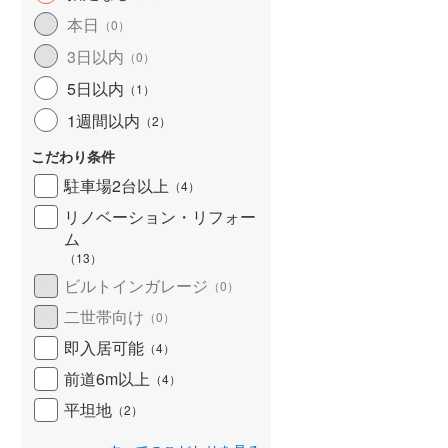
北海道新幹線
(
0
)
本日
（
0
）
3日以内
山形新幹線
(
137
)
（
0
）
5日以内
（
1
）
東海道新幹線
(
250
)
1週間以内
（
2
）
九州新幹線
(
51
)
こだわり条件
駐車場2台以上
（
4
）
リノベーション・リフォー
札幌市営地下鉄東豊線
(
4
)
ム
東京メトロ銀座線
(
20
)
（
13
）
ビルトインガレージ
（
0
）
東京メトロ日比谷線
(
62
)
二世帯向け
（
0
）
東京メトロ有楽町線
(
83
)
即入居可能
（
4
）
東京メトロ副都心線
(
95
)
前道6m以上
（
4
）
都営新宿線
(
89
)
平坦地
（
2
）
横浜市営地下鉄グリーンライン