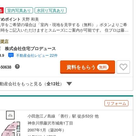
)
片町線
(
187
)
室内写真あり
水回り写真あり
る
0
)
関西空港線
(
6
)
すめポイント
天野 和美
見学をご希望の場合は「室内・現地を見学する（無料）」ボタンよりご希
東線
(
85
)
本四備讃線
(
3
)
日時をご記入いただけますとスムーズにご案内が可能です。 住プロは藤沢
綾瀬市エリアに強い！ 住プロは、藤沢市・綾瀬市エリアの不動産売買専門
です！最新物件情報や当社限定で販売する物件情報も多数ございますの
予土線
(
1
)
奨店
お問合せ下さい！ -------------- 弊社独自の住宅ローン提案システム
店 株式会社住宅プロデュース
ではファイナンシャル専門スタッフによる【丁寧な資金アドバイス】【フ
徳島線
(
3
)
不動産会社レビュー 22件
4.9
ナンシャルプラン提案書の作成】を随時行っております。意外に知らない
様が多い【定年時の住宅ローン残高】【住宅購入者だけが加入できる無料
)
土讃線
(
1
)
資料をもらう
-50638
無料
命保険】【13年間もらえる、国からの特別ボーナス】これから多くなる
育費】住宅を買った後から始まる【住宅ローン返済】65歳以上から必要に
線
(
207
)
香椎線
(
31
)
【老後の費用負担】住宅探しの【このタイミング】で不安な部分を明確に
動産会社をもっと見る（
全
12
社
）
ませんか？？ --------------
)
肥薩線
(
3
)
16
)
唐津線
(
4
)
リフォーム
3
)
大村線
(
0
)
小田急江ノ島線 「善行」駅 徒歩53分 他
53
)
日豊本線
(
150
)
神奈川県藤沢市城南1丁目
2007年1月（築20年）
)
吉都線
(
3
)