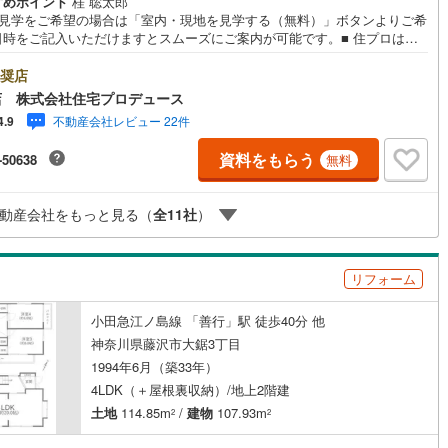
すめポイント
桂 聡太郎
ッキあり
（
3
）
地見学をご希望の場合は「室内・現地を見学する（無料）」ボタンよりご希
5
)
七尾線
(
2
)
日時をご記入いただけますとスムーズにご案内が可能です。■ 住プロは藤
・綾瀬市エリアに強い！ 住プロは、藤沢市・綾瀬市エリアの不動産売買専
高山本線（JR西日本）
(
2
)
施工・品質・工法関連
社です！最新物件情報や当社限定で販売する物件情報も多数ございますの
奨店
お問合せ下さい！ -------------- 弊社独自の住宅ローン提案システム
店 株式会社住宅プロデュース
JR西日本）
(
22
)
湖西線
(
43
)
震、制震構造
住宅性能評価付き
（
0
）
ではファイナンシャル専門スタッフによる【丁寧な資金アドバイス】【フ
不動産会社レビュー 22件
4.9
ナンシャルプラン提案書の作成】を随時行っております。意外に知らない
)
福知山線
(
209
)
様が多い【定年時の住宅ローン残高】【住宅購入者だけが加入できる無料
資料をもらう
-50638
無料
命保険】【13年間もらえる、国からの特別ボーナス】これから多くなる
27
)
播但線
(
61
)
育費】住宅を買った後から始まる【住宅ローン返済】65歳以上から必要に
応
【老後の費用負担】住宅探しの【このタイミング】で不安な部分を明確に
)
津山線
(
9
)
動産会社をもっと見る（
全
11
社
）
ませんか？？ --------------
ン内見(相談)可
（
5
）
IT重説可
（
4
）
)
伯備線
(
18
)
リフォーム
ン対応とは？
)
呉線
(
58
)
小田急江ノ島線 「善行」駅 徒歩40分 他
山口線
(
6
)
神奈川県藤沢市大鋸3丁目
1
)
美祢線
(
2
)
1994年6月（築33年）
4LDK（＋屋根裏収納）/地上2階建
因美線
(
11
)
土地
114.85m
/
建物
107.93m
2
2
草津線
(
23
)