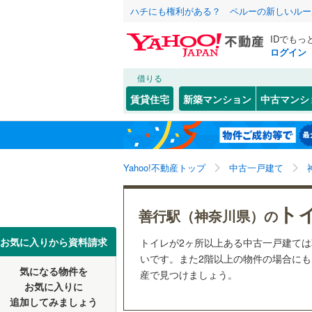
ハチにも権利がある？ ペルーの新しいルー
IDでもっ
ログイン
借りる
北海道
JR
北海道
函館本線
(
こだわり条件
リフォーム、
賃貸住宅
新築マンション
中古マンシ
石勝線
(
0
)
リノベー
東北
青森
（
13
）
根室本線
(
(
73
)
(
21
)
(
2
関東
東京
石北本線
(
Yahoo!不動産トップ
中古一戸建て
設備
常磐線
(
41
床暖房
（
信越・北陸
新潟
ト
善行駅（神奈川県）の
(
14
)
(
36
)
(
1
高崎線
(
46
駐車場2
東海
愛知
お気に入りから資料請求
トイレが2ヶ所以上ある中古一戸建て
両毛線
(
15
ＴＶモニ
いです。また2階以上の物件の場合にもオ
烏山線
(
48
気になる物件を
（
8
）
産で見つけましょう。
近畿
大阪
お気に入りに
石巻線
(
25
追加してみましょう
間取り、居室