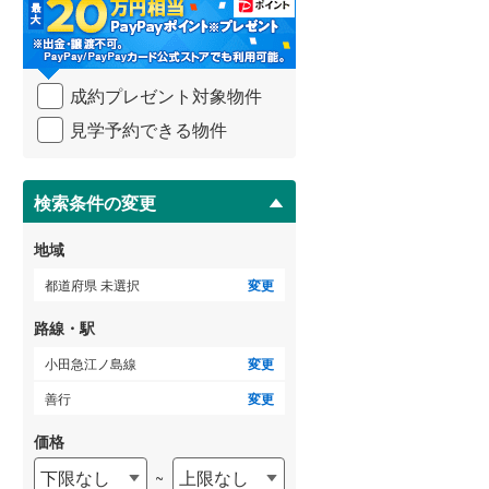
・
条
武蔵野線
(
448
)
件
を
横須賀線
(
211
)
成約プレゼント対象物件
マ
青梅線
(
106
)
イ
見学予約できる物件
ペ
小海線
(
1
)
ー
ジ
京浜東北線
(
636
)
に
検索条件の変更
保
総武線
(
296
)
存
地域
す
御殿場線
(
129
)
る
都道府県 未選択
変更
中央本線（JR東海）
(
126
)
路線・駅
太多線
(
23
)
小田急江ノ島線
変更
名松線
(
1
)
善行
変更
東海道本線（JR西日本）
(
417
)
価格
下限なし
上限なし
~
小浜線
(
9
)