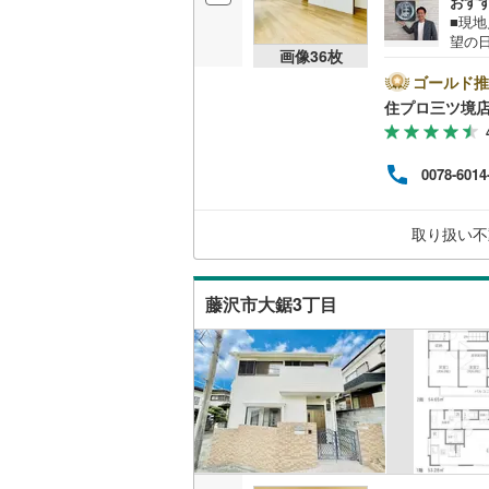
おす
ウッドデ
■現
越美北線
(
望の
画像
36
枚
沢市
氷見線
(
0
)
構造・規模・
門会
ゴールド推
で、お気軽に
住プロ三ツ境
紀勢本線（
耐震、免
弊社
ァイ
（
0
）
桜島線
(
13
お客
0078-6014
の生
加古川線
(
【教
オンライン対
なる
赤穂線
(
30
取り扱い不
していき
オンライ
宇野線
(
16
藤沢市大鋸3丁目
オンライ
福塩線
(
54
岩徳線
(
1
)
小野田線
(
舞鶴線
(
2
)
木次線
(
4
)