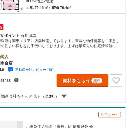
3LDK/地上2階建
1
)
宮崎空港線
(
2
)
土地
75.16m
/
建物
79.4m
2
2
線
(
207
)
上越新幹線
(
131
)
線
(
120
)
北陸新幹線
(
134
)
る
すめポイント
石井 成幸
線
(
128
)
北陸新幹線（JR西日本）
(
8
)
情報館は関東エリアに店舗展開しております。豊富な物件情報をご用意し
様の住まい探しをお手伝いしております。まずは最寄りの住宅情報館にお
幹線
(
0
)
ご相談ください。【営業時間 10:00～19:00 火曜・水曜（祝日の場合
業いたします）】「資料請求」「内覧」のお問い合わせは上記時間内です
奨店
ムーズにご対応が可能です。スタッフ一同お客様のお問合せをお待ちして
湘南台店
地下鉄南北線
(
3
)
札幌市営地下鉄東西線
(
3
)
ます。【住宅ローン相談会】開催中無理のない住宅ローンの試算やご購入
不動産会社レビュー 16件
5.0
にかかる諸費用の概算も行っております。しっかりとした資金計画のアド
下鉄南北線
(
152
)
仙台市地下鉄東西線
(
52
)
スをさせて頂きますので、お気軽にご相談ください。お客様第一主義をモ
資料をもらう
-51438
無料
-にお引越しをしてからも安心して住んでいただけるよう、末永く誠実に努
ロ丸ノ内線
(
88
)
東京メトロ丸ノ内方南支線
(
10
)
せて頂きます。住宅情報館にお越し頂けたら、物件のご紹介だけではな
お住まいの疑問、不安、お家の事ならなんでもご相談いただけます。お客
ロ東西線
(
86
)
東京メトロ千代田線
(
83
)
不動産会社をもっと見る（
全
3
社
）
要望をお伺いしながら誠心誠意、全力でサポートさせて頂きます。お客様
一人に合わせたライフプランのご提案をさせていただきます。お気軽にご
ロ半蔵門線
(
14
)
東京メトロ南北線
(
58
)
ください。
リフォーム
線
(
41
)
都営三田線
(
75
)
小田急江ノ島線 「善行」駅 徒歩16分 他
戸線
(
90
)
横浜市営地下鉄ブルーライン
(
305
)