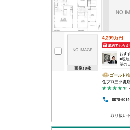
名古屋市
名古屋市
4,299万円
京都市営
成約でもらえ
OsakaMe
おす
OsakaMe
■現
望の
画像
18
枚
沢市
OsakaMe
門会
ゴールド推
で、お気軽に
福岡市地
住プロ三ツ境
弊社
ァイ
私鉄・その他
お客
札幌市電
(
0078-6014
の生
【教
道南いさ
なる
取り扱い
していき
阿武隈急
秋田内陸