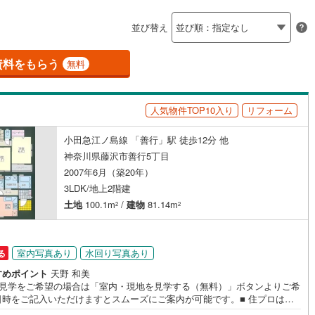
島根
岡山
広島
山口
釜石線
(
3
)
（
0
）
バリアフリー住宅
（
1
）
並び替え
花輪線
(
2
)
香川
愛媛
高知
け
（
0
）
平屋・1階建て
（
0
）
保存した条件を見る
磐越東線
(
19
)
資料をもらう
無料
ルーム（納戸）
（
4
）
佐賀
長崎
熊本
大分
陸羽東線
(
21
)
人気物件TOP10入り
リフォーム
37
)
米坂線
(
1
)
駅が始発駅
（
3
）
海まで2km以内
（
0
）
小田急江ノ島線 「善行」駅 徒歩12分 他
五能線
(
0
)
この条件で検索する
この条件で検索する
この条件で検索する
この条件で検索する
この条件で検索する
この条件で検索する
市区町村以下を選択
市区町村を選択す
駅を選択する
神奈川県藤沢市善行5丁目
12
)
白新線
(
11
)
2007年6月（築20年）
建ち方、日当たり
3LDK/地上2階建
越後線
(
11
)
以上
（
4
）
角地
（
4
）
土地
100.1m
/
建物
81.14m
2
2
ライン（宇都宮～逗子）
湘南新宿ライン（前橋～小田原）
2
）
(
918
)
室内写真あり
水回り写真あり
る
8
)
内房線
(
195
)
すめポイント
天野 和美
0
)
鹿島線
(
2
)
地見学をご希望の場合は「室内・現地を見学する（無料）」ボタンよりご希
ダイニング15畳以上
日時をご記入いただけますとスムーズにご案内が可能です。■ 住プロは藤
・綾瀬市エリアに強い！ 住プロは、藤沢市・綾瀬市エリアの不動産売買専
)
東海道本線
(
511
)