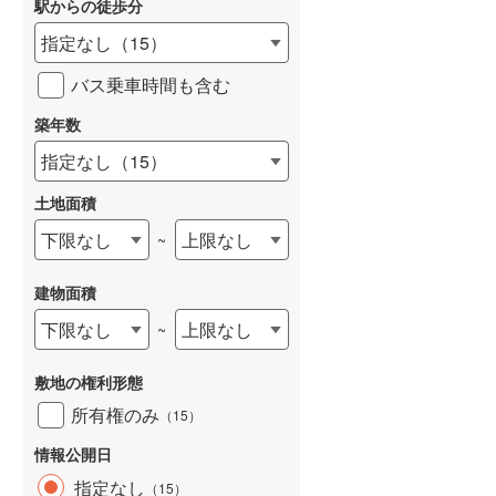
駅からの徒歩分
和歌山線
(
68
)
指定なし
（
15
）
東西線
(
43
)
バス乗車時間も含む
予讃線
(
30
)
築年数
高徳線
(
12
)
指定なし
（
15
）
牟岐線
(
5
)
土地面積
山陽本線（JR九州）
(
4
)
下限なし
上限なし
~
篠栗線
(
6
)
建物面積
指宿枕崎線
(
64
)
下限なし
上限なし
~
筑肥線
(
19
)
敷地の権利形態
久大本線
(
23
)
所有権のみ
（
15
）
日田彦山線
(
9
)
情報公開日
筑豊本線
(
22
)
指定なし
（
15
）