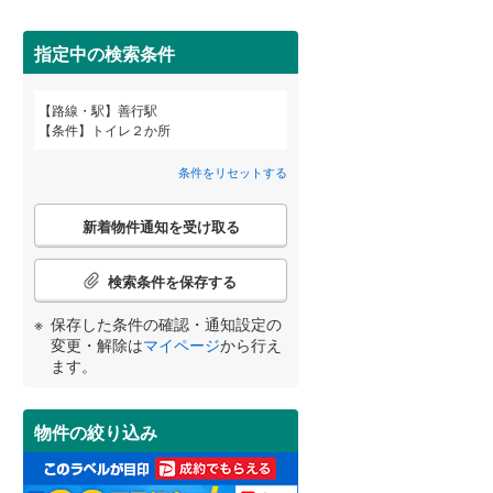
田沢湖線
(
1
)
間取り変更可能
（
0
）
指定中の検索条件
八戸線
(
1
)
3階建て以上
（
1
）
磐越西線
(
26
)
路線・駅
善行駅
宮崎
鹿児島
沖縄
条件
トイレ２か所
陸羽西線
(
3
)
条件をリセットする
左沢線
(
3
)
こ
小学校まで1km以内
（
5
）
津軽線
(
1
)
新着物件通知を受け取る
の
する
る
条件をリセットする
条件をリセットする
条件をリセットする
条件をリセットする
条件をリセットする
条件をリセットする
検
信越本線
(
34
)
索
検索条件を保存する
条
弥彦線
(
0
)
南道路
（
2
）
件
保存した条件の確認・通知設定の
で
総武本線
(
264
)
変更・解除は
マイページ
から行え
通
ます。
知
を
京葉線
(
54
)
受
物件の絞り込み
け
久留里線
(
60
)
取
る
山手線
(
141
)