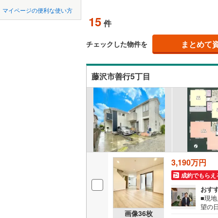
中国
鳥取
北上線
(
3
)
マイページの便利な使い方
吹き抜け
15
件
山田線
(
1
)
四国
徳島
二世帯向
大湊線
(
0
)
まとめて
チェックした物件を
サービス
九州・沖縄
福岡
只見線
(
0
)
藤沢市善行5丁目
立地
奥羽本線
(
最寄りの
男鹿線
(
5
)
0
0
0
0
0
0
該当物件
該当物件
該当物件
該当物件
該当物件
該当物件
件
件
件
件
件
件
羽越本線
(
配置、向き、
飯山線
(
0
)
前道6m
湘南新宿
平坦地
（
3,190万円
(
652
)
成約でもらえ
外房線
(
16
LD
おす
成田線
(
10
■現
リビング
望の
画像
36
枚
（
9
）
沢市
東金線
(
71