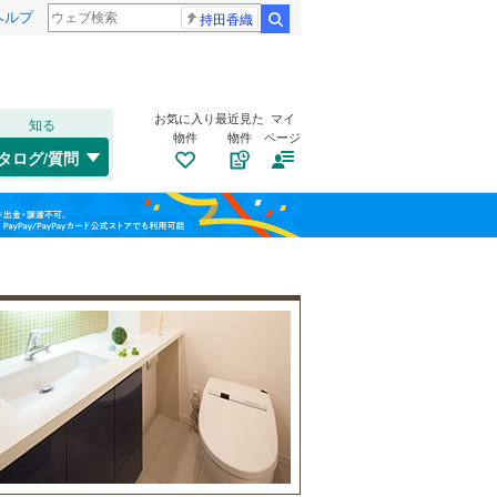
ヘルプ
持田香織
検索
お気に入り
最近見た
マイ
知る
物件
物件
ページ
千歳線
(
4
)
タログ/質問
日高本線
(
0
)
福島
宗谷本線
(
1
)
(
40
)
(
12
)
(
15
)
栃木
群馬
山梨
東北本線
(
689
)
川越線
(
232
)
トイレ２か所
（
15
）
吾妻線
(
13
)
太陽光発電システム
（
0
）
日光線
(
71
)
仙石線
(
96
)
和歌山
大船渡線
(
3
)