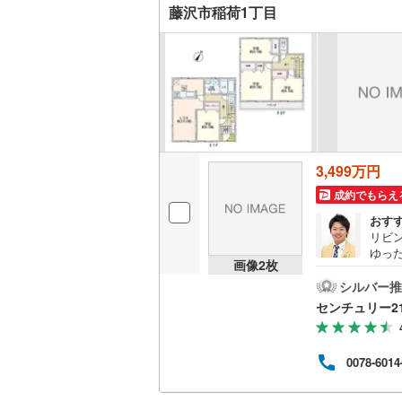
藤沢市稲荷1丁目
いすみ鉄
IGRいわ
弘南鉄道
由利高原
3,499万円
長野電鉄
成約でもらえ
宇都宮ラ
おす
リビ
鹿島臨海
ゆっ
画像
2
枚
ご見
小湊鐵道
(
ンチ
シルバー推
も、
センチュリー2
上毛電気
それ
すこ
流鉄流山
ない
0078-6014
す。
京成本線
(
スを
住宅