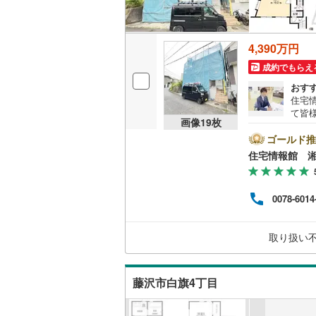
後藤寺線
(
東北新幹
4,390万円
秋田新幹
成約でもらえ
おす
山陽新幹
住宅
て皆
西九州新
画像
19
枚
気軽に
は営
ゴールド推
とス
住宅情報館 
地下鉄
札幌市営
おり
の際
仙台市地
バイ
0078-6014
ット
東京メト
めさ
く、
東京メト
取り扱い
様の
一人
東京メト
相談
藤沢市白旗4丁目
都営浅草
都営大江