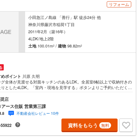
リフォーム
道
(
5
)
北越急行ほくほく線
(
0
)
小田急江ノ島線 「善行」駅 徒歩24分 他
神奈川県藤沢市稲荷1丁目
て銀河鉄道
(
2
)
青い森鉄道
(
2
)
2011年2月（築16年）
4LDK/地上2階
弘南線
(
0
)
弘南鉄道大鰐線
(
4
)
土地
100.01m
/
建物
98.82m
2
2
鉄道鳥海山ろく線
(
0
)
福島交通飯坂線
(
16
)
長野線
(
0
)
上田電鉄別所線
(
1
)
る
イトレール
(
49
)
関東鉄道竜ケ崎線
(
18
)
すめポイント
川原 久明
ング全体が見渡せる対面キッチンのあるLDK。全居室6帖以上で収納付きの
鉄道大洗鹿島線
(
42
)
ひたちなか海浜鉄道湊線
(
15
)
たりとした4LDK。「室内・現地を見学する」ボタンよりご予約いただくと
学がスムーズになります。【センチュリー21アース住販のポイント】◆セ
51
)
千葉都市モノレール
(
109
)
ュリオン獲得店舗◆全国約970店舗あるセンチュリー21のお店。その中で
奨店
アメリカ本部が設ける一定基準を満たした、上位4％しか受賞できない賞。
1アース住販 営業第三課
鉄道上毛線
(
51
)
秩父鉄道
(
102
)
が「センチュリオン」です。弊社はそのセンチュリオンを2002年から欠か
不動産会社レビュー 10件
4.8
となく取り続けております。◆住宅ローン相談会◆お客様にあった無理の
線
(
25
)
つくばエクスプレス
(
211
)
住宅ローンの試算やご購入の際に実際かかる諸費用の概算も行っておりま
資料をもらう
-55922
無料
人生最大のお買い物になりますので、しっかりとした資金計画のアドバイ
268
)
京成押上線
(
30
)
させて頂きます。◆優遇金利にこだわる◆大きな金額を長期間で返済する
ローンは優遇金利が0.1％変わるだけで、支払い総額に大きな変化が生じま