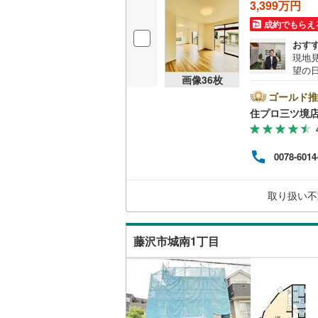
3,399万円
桜井線
(
48
成約でもらえ
阪和線
(
12
おす
現地
おおさか
望の
画像
36
枚
市・
会社
内子線
(
0
)
ゴールド推
で、お気軽に
住プロ三ツ境
弊社
鳴門線
(
2
)
ァイ
お客
土讃線
(
41
0078-6014
の生
【教
鹿児島本
なる
取り扱い不
していき
三角線
(
21
長崎本線
(
藤沢市城南1丁目
佐世保線
(
豊肥本線
(
日南線
(
15