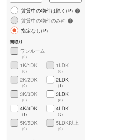
城端線
(
3
)
賃貸中の物件は除く
(
15
)
賃貸中の物件のみ
関西本線（JR西日本）
(
141
)
(
0
)
指定なし
(
15
)
大阪環状線
(
90
)
長期優良住宅
（
0
）
間取り
山陽本線（JR西日本）
(
493
)
ワンルーム
姫新線
(
73
)
（
0
）
1K/1DK
1LDK
吉備線
(
10
)
（
0
）
（
0
）
芸備線
(
47
)
2K/2DK
2LDK
（
0
）
（
1
）
詳しく見る
可部線
(
54
)
3K/3DK
3LDK
（
0
）
（
8
）
宇部線
(
3
)
4K/4DK
4LDK
山陰本線
(
110
)
（
1
）
（
5
）
5K/5DK
5LDK以上
境線
(
2
)
（
0
）
（
0
）
奈良線
(
118
)