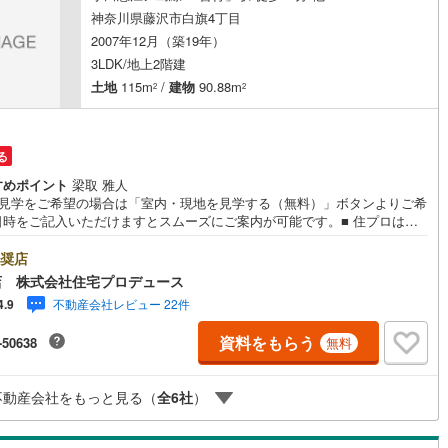
神奈川県藤沢市白旗4丁目
2007年12月（築19年）
営地下鉄東山線
(
88
)
名古屋市営地下鉄名城線
(
58
)
3LDK/地上2階建
土地
115m
/
建物
90.88m
2
2
営地下鉄桜通線
(
56
)
名古屋市営地下鉄上飯田線
(
7
)
地下鉄烏丸線
(
49
)
京都市営地下鉄東西線
(
65
)
る
tro今里筋線
(
84
)
OsakaMetro御堂筋線
(
80
)
すめポイント
梁取 雅人
tro四つ橋線
(
41
)
OsakaMetro中央線
(
46
)
地見学をご希望の場合は「室内・現地を見学する（無料）」ボタンよりご希
日時をご記入いただけますとスムーズにご案内が可能です。■ 住プロは藤
・綾瀬市エリアに強い！ 住プロは、藤沢市・綾瀬市エリアの不動産売買専
tro堺筋線
(
25
)
神戸市営地下鉄西神・山手線
(
110
)
社です！最新物件情報や当社限定で販売する物件情報も多数ございますの
奨店
お問合せ下さい！ -------------- 弊社独自の住宅ローン提案システム
下鉄空港線
(
10
)
福岡市地下鉄箱崎線
(
0
)
店 株式会社住宅プロデュース
ではファイナンシャル専門スタッフによる【丁寧な資金アドバイス】【フ
不動産会社レビュー 22件
4.9
ナンシャルプラン提案書の作成】を随時行っております。意外に知らない
様が多い【定年時の住宅ローン残高】【住宅購入者だけが加入できる無料
1
)
函館市電
(
2
)
資料をもらう
-50638
無料
命保険】【13年間もらえる、国からの特別ボーナス】これから多くなる
育費】住宅を買った後から始まる【住宅ローン返済】65歳以上から必要に
りび鉄道
(
1
)
わたらせ渓谷鐵道
(
7
)
【老後の費用負担】住宅探しの【このタイミング】で不安な部分を明確に
不動産会社をもっと見る（
全
6
社
）
ませんか？？ --------------
行
(
22
)
会津鉄道
(
0
)
縦貫鉄道
(
0
)
しなの鉄道北しなの線
(
0
)