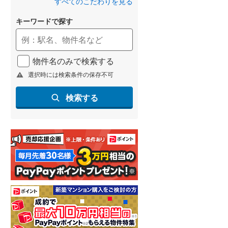
すべてのこだわりを見る
(
121
)
キーワードで探す
名古屋市営地下鉄鶴舞線
(
71
)
名古屋市営地下鉄名港線
(
14
)
物件名のみで検索する
OsakaMetro長堀鶴見緑地線
(
61
)
選択時には検索条件の保存不可
OsakaMetro谷町線
(
106
)
検索する
OsakaMetro千日前線
(
48
)
神戸市営地下鉄海岸線
(
9
)
福岡市地下鉄七隈線
(
18
)
函館市電宝来・谷地頭線
(
0
)
真岡鐵道
(
25
)
山形鉄道フラワー長井線
(
1
)
えちごトキめき鉄道妙高はねうまラ