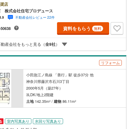
社です！最新物件情報や当社限定で販売する物件情報も多数ございますの
奨店
お問合せ下さい！ -------------- 弊社独自の住宅ローン提案システム
4
)
鶴見線
(
38
)
店 株式会社住宅プロデュース
ではファイナンシャル専門スタッフによる【丁寧な資金アドバイス】【フ
不動産会社レビュー 22件
4.9
ナンシャルプラン提案書の作成】を随時行っております。意外に知らない
4
)
根岸線
(
151
)
ッチン
（
2
）
対面キッチン
（
6
）
様が多い【定年時の住宅ローン残高】【住宅購入者だけが加入できる無料
資料をもらう
-50638
無料
命保険】【13年間もらえる、国からの特別ボーナス】これから多くなる
0
)
中央本線（JR東日本）
(
349
)
育費】住宅を買った後から始まる【住宅ローン返済】65歳以上から必要に
契約、入居関連など
【老後の費用負担】住宅探しの【このタイミング】で不安な部分を明確に
64
)
八高線
(
257
)
不動産会社をもっと見る（
全
9
社
）
ませんか？？ --------------
能
（
4
）
6
)
大糸線（JR東日本）
(
3
)
各駅停車）
(
203
)
埼京線
(
299
)
リフォーム
)
東海道本線（JR東海）
(
445
)
小田急江ノ島線 「善行」駅 徒歩37分 他
機あり
（
9
）
神奈川県藤沢市石川3丁目
3
)
飯田線
(
96
)
2000年5月（築27年）
)
高山本線（JR東海）
(
6
)
3LDK/地上2階建
土地
142.35m
/
建物
86.11m
インクローゼット
床下収納
（
11
）
2
2
JR東海）
(
44
)
紀勢本線（JR東海）
(
4
)
博多南線
(
19
)
室内写真あり
水回り写真あり
る
庭
R西日本）
(
0
)
北陸本線
(
6
)