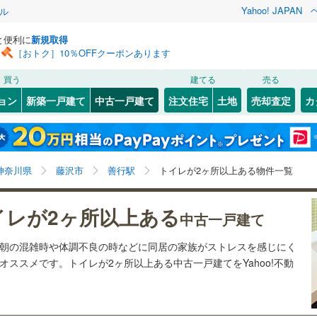
Yahoo! JAPAN
ル
と便利に
新規取得
［おトク］10％OFFクーポンあります
検索条件を保存しました
買う
建てる
売る
16
)
札沼線
(
3
)
リノベーション
ョン
新築一戸建て
中古一戸建て
注文住宅
土地
売却査定
カ
この検索条件の新着物件通知は、
マイページ
から設定できます。
室蘭本線
(
8
)
ション・リフォーム
築古・築30年以上
（
1
）
岩手
宮城
秋田
山形
9
)
富良野線
(
0
)
桜ケ丘
5
)
(
27
)
(
18
)
(
23
)
(
39
)
(
51
)
(
33
)
善行駅、トイレ２か所
神奈川
埼玉
千葉
茨城
5
)
釧網本線
(
3
)
神奈川県
藤沢市
善行駅
トイレが2ヶ所以上ある物件一覧
0
)
水郡線
(
77
)
1
）
オール電化
（
0
）
長野
富山
石川
福井
イレが2ヶ所以上ある
中古一戸建て
片瀬江ノ島
1
)
(
17
)
3
)
上越線
(
63
)
検索条件を保存する
台以上
（
4
）
ビルトインガレージ
（
0
）
(
5
)
閉じる
閉じる
お気に入りリストを見る
お気に入りリストを見る
閉じる
閉じる
岐阜
静岡
三重
は朝の混雑時や体調不良の時などに同居の家族がストレスを感じにく
7
)
水戸線
(
48
)
タ付インターホン
防犯カメラ
（
0
）
マイページ
ススメです。トイレが2ヶ所以上ある中古一戸建てをYahoo!不動
)
仙山線
(
90
)
兵庫
京都
滋賀
奈良
)
気仙沼線
(
5
)
全体