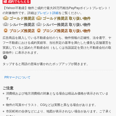
成約でもらえる
【Yahoo!不動産】物件ご成約で最大20万円相当PayPayポイントプレゼント！
の対象物件です。詳細は
プレゼント詳細
をご覧ください。
ゴールド推奨店
ゴールド推奨店 取り扱い物件
シルバー推奨店
シルバー推奨店 取り扱い物件
ブロンズ推奨店
ブロンズ推奨店 取り扱い物件
広告商品を購入している不動産会社のうち、物件情報の正確性、法令遵守、ヤ
フー不動産における成約実績等、当社所定の基準を満たした優良な店舗運営を
実践していると認めた不動産会社（もしくは当該認定を受けた不動産会社の取
扱物件）に表示されます。
タップすると用語の意味が書かれたポップアップが開きます。
PRマークについて
ご注意
消費税および地方消費税の対象となる場合は税込み価格が表示されていま
す。
物件の写真やイラスト、CGなどは実際と異なる場合があります。
市区町村の合併などにより、地図が表示されない場合があります。ご了承く
ださい。