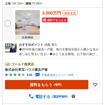
土地
139.78m
/
建物
70.38m
2
2
3,500万円
価格更新
成約でもらえる
画像
36
枚
おすすめポイント
須藤 善久
◆2016年築の築浅一戸建。南の主要採光面から暖かな光が
差し込む明るい住まい◆ゆとりある敷地。お子様の遊び場
やガーデニングも楽しめる庭付◆周辺は平坦な地勢で移動
もスムーズ。東側公道に接した、開放感のある住環境◆シ
ゴールド推奨店
ステムキッチンや追焚機能など充実の設備。エアコン・照
株式会社東宝ハウス横浜戸塚
明器具付きで即新生活が可能 ◆小田急線『鵠沼海岸』駅へ
4.85
不動産会社レビュー 14件
も徒歩20分（1600m）。マリンレジャーを日常にする湘南
ライフを満喫 ＝＝＝＝＝＝＝＝＝【東宝ハウス横浜戸塚】
資料をもらう
（無料）
提携銀行 じぶん銀行利用可 *がん100％保証団信＋全疾病保
障付き＝＝＝＝＝＝＝＝＝○現地見学会（事前に必ずお問い
合わせください）毎日、ご見学・ご相談が可能です。9:00
電話する
（通話料無料）
～21:00まで。ご自宅へお迎え、最寄駅でお待ち合せ、弊社