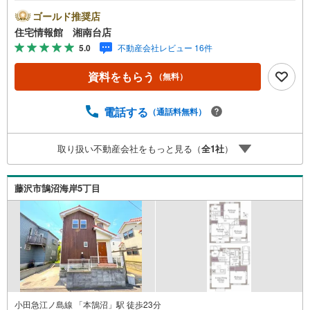
さい。住宅ローン相談会も同時開催中無理のない住宅ロー
ゴールド推奨店
ンの試算やご購入の際にかかる諸費用の概算も行っており
住宅情報館 湘南台店
ます。しっかりとした資金計画のアドバイスをさせて頂き
5.0
不動産会社レビュー 16件
ますので、お気軽にご相談ください。
資料をもらう
（無料）
電話する
（通話料無料）
取り扱い不動産会社をもっと見る（
全
1
社
）
藤沢市鵠沼海岸5丁目
小田急江ノ島線 「本鵠沼」駅 徒歩23分