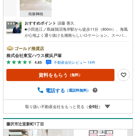
画像
36
枚
おすすめポイント
須藤 善久
■小田急江ノ島線鵠沼海岸駅から徒歩11分（800m）、海風
が心地よく通り抜ける湘南らしいロケーション。スーパー
やコンビニも身近に揃うため利便性が高いのも魅力。■吹き
抜けとトップライトを採用したリビングは、降り注ぐ陽光
ゴールド推奨店
が開放感を演出する明るい特等席。ロフト付きの洋室は趣
株式会社東宝ハウス横浜戸塚
味や収納など多目的に活用できます。＝＝＝＝＝＝＝＝＝
4.85
不動産会社レビュー 14件
＝＝＝＝＝＝＝＝＝＝＝【東宝ハウス横浜戸塚】提携銀行
じぶん銀行利用可 *がん100％保証団信＋全疾病保障付き＝
資料をもらう
（無料）
＝＝＝＝＝＝＝＝＝＝＝＝＝＝＝＝＝＝＝○現地見学会（事
前に必ずお問い合わせください）毎日、ご見学・ご相談が
可能です。9:00～21:00まで。ご自宅へお迎え、最寄駅でお
電話する
（通話料無料）
待ち合わせ、弊社へのご来社等ご相談下さい。○FPによる
ライフプランのシミュレーションライフプランにあった資
取り扱い不動産会社をもっと見る（
全
9
社
）
金計画や、住宅ローンのご相談など。○キッズスペースもご
用意しております○お車の無料提携駐車場がございます詳し
くは営業スタッフよりお伝えさせて頂きます。なんでもお
藤沢市辻堂新町1丁目
気軽にお申し付けくださいませ。