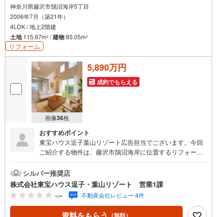
神奈川県藤沢市鵠沼海岸5丁目
2006年7月（築21年）
4LDK / 地上2階建
土地
115.67m
/
建物
85.05m
2
2
リフォーム
5,890万円
成約でもらえる
画像
36
枚
おすすめポイント
東宝ハウス逗子葉山リゾート広告担当でございます。今回
ご紹介する物件は、藤沢市鵠沼海岸に位置するリフォーム
済み戸建です!!4LDKで収納の豊富さが魅力となっておりま
す 《東宝ハウス逗子葉山リゾート》私たちは、この地域に
シルバー推奨店
特化した不動産仲介を通じて、皆さまが理想とする暮らし
株式会社東宝ハウス逗子・葉山リゾート 営業1課
を実現するお手伝いをしています。住まい選びは、単に
-.--
不動産会社レビュー 4件
「家を買う・借りる」ことではなく、「どんな人生を送り
たいか」を考える大切なプロセスです。逗子・葉山には、
資料をもらう
（無料）