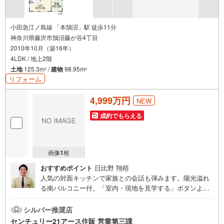
小田急江ノ島線 「本鵠沼」駅 徒歩11分
神奈川県藤沢市鵠沼藤が谷4丁目
2010年10月（築16年）
4LDK / 地上2階
土地
125.3m
/
建物
98.95m
2
2
リフォーム
4,999万円
NEW
成約でもらえる
画像
1
枚
おすすめポイント
日比野 翔梧
人気の対面キッチンで家族との会話も弾みます。陽光溢れ
る南バルコニー付。「室内・現地を見学する」ボタンより
ご予約いただくとご見学がスムーズになります。【センチ
ュリー21アース住販のポイント】◆センチュリオン獲得店
シルバー推奨店
舗◆全国約970店舗あるセンチュリー21のお店。その中で
センチュリー21アース住販 営業第三課