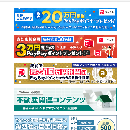
マンションカタログ
教えて！住まいの先生
新築マンション
中古マンション
新築一戸建て
中古一戸建て
注文住宅
土地
売却査定