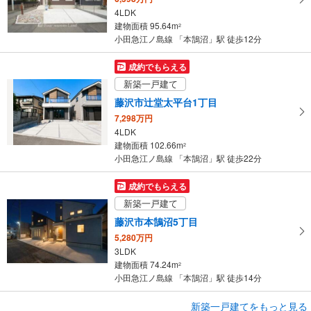
ー
4LDK
ジ
建物面積 95.64m
2
に
小田急江ノ島線 「本鵠沼」駅 徒歩12分
保
存
成約でもらえる
す
新築一戸建て
る
藤沢市辻堂太平台1丁目
7,298万円
4LDK
建物面積 102.66m
2
小田急江ノ島線 「本鵠沼」駅 徒歩22分
成約でもらえる
新築一戸建て
藤沢市本鵠沼5丁目
5,280万円
3LDK
建物面積 74.24m
2
小田急江ノ島線 「本鵠沼」駅 徒歩14分
成約でもらえる
新築一戸建てをもっと見る