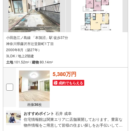
小田急江ノ島線 「本鵠沼」駅 徒歩37分
神奈川県藤沢市辻堂新町1丁目
2000年8月（築27年）
3LDK / 地上2階建
土地
101.52m
/
建物
80.14m
2
2
5,380万円
成約でもらえる
画像
36
枚
おすすめポイント
石井 成幸
住宅情報館は関東エリアに店舗展開しております。豊富な
物件情報をご用意して皆様の住まい探しをお手伝いしてお
ります。まずは最寄りの住宅情報館にお気軽にご相談くだ