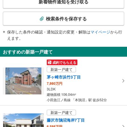
新着物件通知を受け取る
・２番線ホーム
の
スロープ
検
・２番線ホーム⇔西口改札
索
検索条件を保存する
・東口改札（１番線ホーム側）⇔地上出口
条
件
保存した条件の確認・通知設定の変更・解除は
マイページ
から行
で
えます。
通
知
おすすめの新築一戸建て
を
受
成約でもらえる
け
新築一戸建て
取
茅ヶ崎市浜竹3丁目
る
7,980万円
・
3LDK
条
建物面積 106.04m
2
件
小田急江ノ島線 「本鵠沼」駅 徒歩52分
を
マ
新築一戸建て
イ
藤沢市鵠沼海岸7丁目
ペ
6,598万円