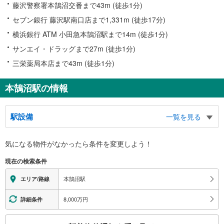
藤沢警察署本鵠沼交番まで43m (徒歩1分)
セブン銀行 藤沢駅南口店まで1,331m (徒歩17分)
横浜銀行 ATM 小田急本鵠沼駅まで14m (徒歩1分)
サンエイ・ドラッグまで27m (徒歩1分)
三栄薬局本店まで43m (徒歩1分)
本鵠沼駅の情報
駅設備
一覧を見る
バリアフリー状況
気になる物件がなかったら
条件を変更しよう！
※段差なしでの移動経路
（○：有り △：要駅員設備 ×：無し）
現在の検索条件
地上⇔改札⇔ホーム：○
（※各改札⇔反対側のホームの改札内移動経路：×）
本鵠沼駅
エリア/路線
トイレ
《多機能トイレ》
8,000万円
詳細条件
・西口改札内（２番線ホーム直結）
《車椅子対応トイレ》《ベビー対応設備》
こ