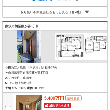
っかりとした資金計画のアドバイスをさせて頂きます。◆
優遇金利にこだわる◆大きな金額を長期間で返済する住宅
取り扱い不動産会社をもっと見る（
全
2
社
）
ローンは優遇金利が0.1％変わるだけで、支払い総額に大き
な変化が生じます。取引の多い弊社は金融機関の特色、傾
向、トレンドを熟知しておりますので、お客様のニーズに
藤沢市鵠沼藤が谷3丁目
あった金融機関をご紹介させて頂きます。
小田急江ノ島線 「本鵠沼」駅 徒歩17分
神奈川県藤沢市鵠沼藤が谷3丁目
2001年9月（築25年）
5LDK / 地上階数2階
土地
135.02m
/
建物
106.2m
2
2
5,480万円
価格更新
成約でもらえる