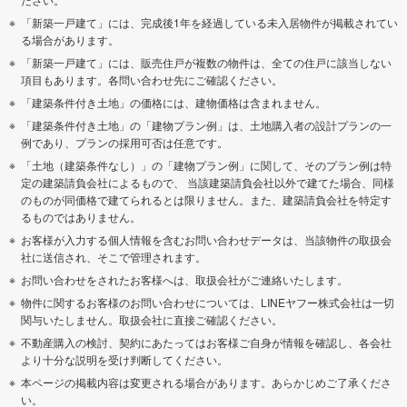
「新築一戸建て」には、完成後1年を経過している未入居物件が掲載されてい
る場合があります。
「新築一戸建て」には、販売住戸が複数の物件は、全ての住戸に該当しない
項目もあります。各問い合わせ先にご確認ください。
「建築条件付き土地」の価格には、建物価格は含まれません。
「建築条件付き土地」の「建物プラン例」は、土地購入者の設計プランの一
例であり、プランの採用可否は任意です。
「土地（建築条件なし）」の「建物プラン例」に関して、そのプラン例は特
定の建築請負会社によるもので、 当該建築請負会社以外で建てた場合、同様
のものが同価格で建てられるとは限りません。また、建築請負会社を特定す
るものではありません。
お客様が入力する個人情報を含むお問い合わせデータは、当該物件の取扱会
社に送信され、そこで管理されます。
お問い合わせをされたお客様へは、取扱会社がご連絡いたします。
物件に関するお客様のお問い合わせについては、LINEヤフー株式会社は一切
関与いたしません。取扱会社に直接ご確認ください。
不動産購入の検討、契約にあたってはお客様ご自身が情報を確認し、各会社
より十分な説明を受け判断してください。
本ページの掲載内容は変更される場合があります。あらかじめご了承くださ
い。