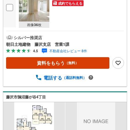
成約でもらえる
画像
36
枚
シルバー推奨店
朝日土地建物 藤沢支店 営業1課
4.5
不動産会社レビュー 8件
資料をもらう
（無料）
電話する
（通話料無料）
藤沢市鵠沼藤が谷4丁目