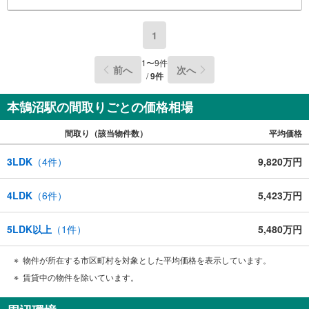
1
1
〜
9
件
前へ
次へ
/
9
件
本鵠沼駅の間取りごとの価格相場
間取り（該当物件数）
平均価格
3LDK
（
4
件）
9,820万円
4LDK
（
6
件）
5,423万円
5LDK以上
（
1
件）
5,480万円
物件が所在する市区町村を対象とした平均価格を表示しています。
賃貸中の物件を除いています。