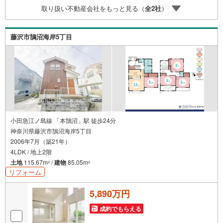
へのご来社等ご相談下さい。○FPによるライフプランのシ
取り扱い不動産会社をもっと見る（
全
2
社
）
ミュレーションライフプランにあった資金計画や、住宅ロ
ーンのご相談など。○キッズスペースもご用意しております
○お車の無料提携駐車場がございます詳しくは営業スタッフ
藤沢市鵠沼海岸5丁目
よりお伝えさせて頂きます。なんでもお気軽にお申し付け
くださいませ
小田急江ノ島線 「本鵠沼」駅 徒歩24分
神奈川県藤沢市鵠沼海岸5丁目
2006年7月（築21年）
4LDK / 地上2階
土地
115.67m
/
建物
85.05m
2
2
リフォーム
5,890万円
成約でもらえる