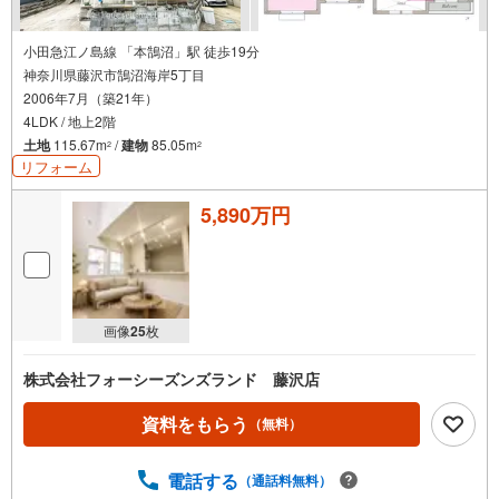
小田急江ノ島線 「本鵠沼」駅 徒歩19分
神奈川県藤沢市鵠沼海岸5丁目
2006年7月（築21年）
4LDK / 地上2階
土地
115.67m
/
建物
85.05m
2
2
リフォーム
5,890万円
画像
25
枚
株式会社フォーシーズンズランド 藤沢店
資料をもらう
（無料）
電話する
（通話料無料）