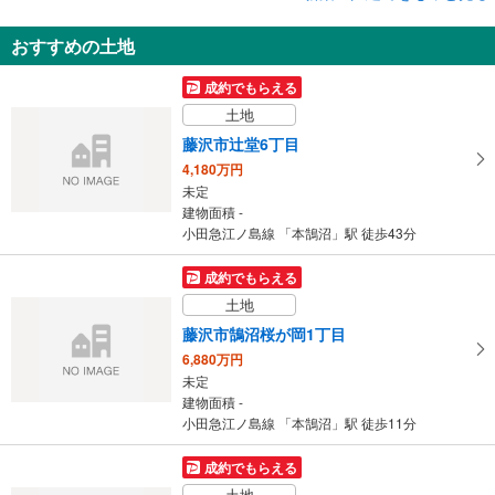
新築一戸建て
おすすめの土地
藤沢市辻堂太平台2丁目
6,590万円
成約でもらえる
4LDK
土地
建物面積 101.64m
2
小田急江ノ島線 「本鵠沼」駅 徒歩20分
藤沢市辻堂6丁目
4,180万円
未定
建物面積 -
小田急江ノ島線 「本鵠沼」駅 徒歩43分
成約でもらえる
土地
藤沢市鵠沼桜が岡1丁目
6,880万円
未定
建物面積 -
小田急江ノ島線 「本鵠沼」駅 徒歩11分
成約でもらえる
土地