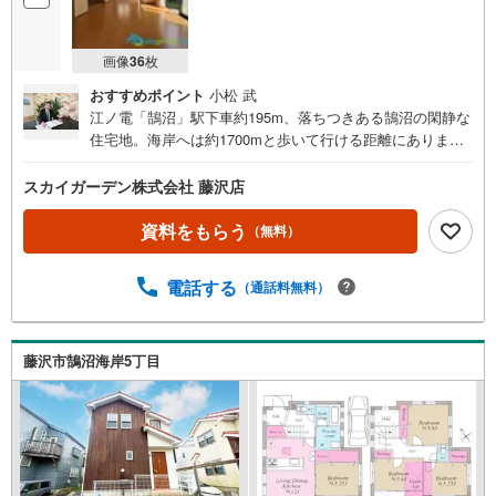
画像
36
枚
おすすめポイント
小松 武
江ノ電「鵠沼」駅下車約195m、落ちつきある鵠沼の閑静な
住宅地。海岸へは約1700mと歩いて行ける距離にありま
す。整然とした旧開発分譲地内の地下車庫とゆったりとし
た庭のある5LDKのゆとりある間取り。2階からの眺望は良
スカイガーデン株式会社 藤沢店
好で、開放感もあります。築後約25年となりますが、床の
軋みや気になる歪などは見受けられず、まだまだ快適に暮
資料をもらう
（無料）
らす事が出来そうです。鵠沼の中でもいい場所です。この
機会に是非現地を見にいらして下さい。
電話する
（通話料無料）
藤沢市鵠沼海岸5丁目