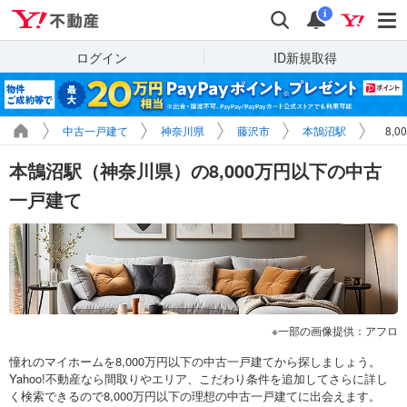
Yahoo!不動産
検索
通知
i
ログイン
ID新規取得
中古一戸建て
神奈川県
藤沢市
本鵠沼駅
8,
本鵠沼駅（神奈川県）の8,000万円以下の中古
一戸建て
一部の画像提供：アフロ
憧れのマイホームを8,000万円以下の中古一戸建てから探しましょう。
Yahoo!不動産なら間取りやエリア、こだわり条件を追加してさらに詳し
く検索できるので8,000万円以下の理想の中古一戸建てに出会えます。