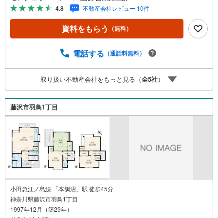
も、アメリカ本部が設ける一定基準を満たした、上位4％し
4.8
不動産会社レビュー 10件
か受賞できない賞。それが「センチュリオン」です。弊社
はそのセンチュリオンを2002年から欠かすことなく取り続
資料をもらう
（無料）
けております。◆住宅ローン相談会◆お客様にあった無理
のない住宅ローンの試算やご購入の際に実際かかる諸費用
の概算も行っております。人生最大のお買い物になります
電話する
（通話料無料）
ので、しっかりとした資金計画のアドバイスをさせて頂き
ます。◆優遇金利にこだわる◆大きな金額を長期間で返済
取り扱い不動産会社をもっと見る（
全
5
社
）
する住宅ローンは優遇金利が0.1％変わるだけで、支払い総
額に大きな変化が生じます。取引の多い弊社は金融機関の
特色、傾向、トレンドを熟知しておりますので、お客様の
藤沢市羽鳥1丁目
ニーズにあった金融機関をご紹介させて頂きます。
小田急江ノ島線 「本鵠沼」駅 徒歩45分
神奈川県藤沢市羽鳥1丁目
1997年12月（築29年）