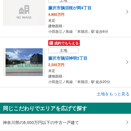
藤沢市鵠沼桜が岡4丁目
4,980万円
未定
建物面積 -
小田急江ノ島線 「本鵠沼」駅 徒歩6分
成約でもらえる
土地
藤沢市鵠沼神明3丁目
2,350万円
未定
建物面積 -
小田急江ノ島線 「本鵠沼」駅 徒歩20分
成約でもらえる
土地をもっと見る
土地
同じこだわりでエリアを広げて探す
藤沢市鵠沼神明3丁目
2,890万円
未定
神奈川県の8,000万円以下の中古一戸建て
建物面積 -