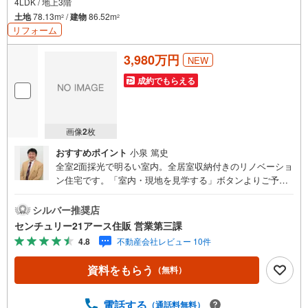
4LDK / 地上3階
土地
78.13m
/
建物
86.52m
2
2
リフォーム
3,980万円
NEW
成約でもらえる
画像
2
枚
おすすめポイント
小泉 篤史
全室2面採光で明るい室内。全居室収納付きのリノベーショ
ン住宅です。「室内・現地を見学する」ボタンよりご予約
いただくとご見学がスムーズになります。【センチュリー2
1アース住販のポイント】◆センチュリオン獲得店舗◆全国
シルバー推奨店
約970店舗あるセンチュリー21のお店。その中でも、アメ
センチュリー21アース住販 営業第三課
リカ本部が設ける一定基準を満たした、上位4％しか受賞で
4.8
不動産会社レビュー 10件
きない賞。それが「センチュリオン」です。弊社はそのセ
ンチュリオンを2002年から欠かすことなく取り続けており
資料をもらう
（無料）
ます。◆住宅ローン相談会◆お客様にあった無理のない住
宅ローンの試算やご購入の際に実際かかる諸費用の概算も
行っております。人生最大のお買い物になりますので、し
電話する
（通話料無料）