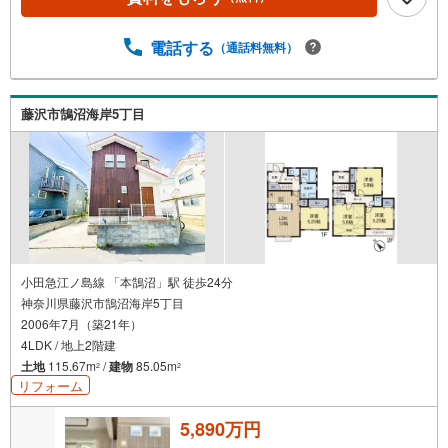
海を望む戸建て、緑豊かな住宅街、趣のある古民家など、
さまざまな魅力的な物件があります。地域の雰囲気や暮ら
し方、コミュニティの魅力まで、リアルな情報をお伝えし
電話する
（通話料無料）
ながら、お客様一人ひとりに最適なご提案をいたします。
「週末だけでも海のそばで過ごしたい」「将来的に移住を
考えている」「理想の住まいを見つけたい」-- そんな思い
藤沢市鵠沼海岸5丁目
をお持ちの方は、ぜひ私たちにご相談ください。逗子・葉
山の魅力を知り尽くしたプロとして、皆さまの新しい暮ら
しの第一歩を全力でサポートいたします。どうぞお気軽に
お問い合わせください。
小田急江ノ島線 「本鵠沼」駅 徒歩24分
神奈川県藤沢市鵠沼海岸5丁目
2006年7月（築21年）
4LDK / 地上2階建
土地
115.67m
/
建物
85.05m
2
2
リフォーム
5,890万円