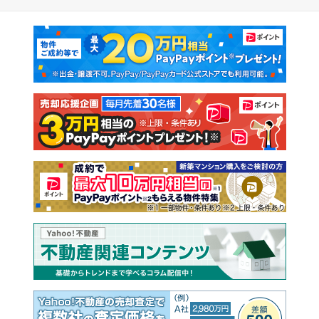
マンションカタログ
教えて！住まいの先生
新築マンション
中古マンション
新築一戸建て
中古一戸建て
注文住宅
土地
売却査定