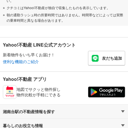
い。
クチコミはYahoo!不動産が独自で収集したものを表示しています。
朝の通勤ラッシュ時の所要時間ではありません。時間帯などによっては実際
の乗車時間と異なる場合があります。
Yahoo!不動産 LINE公式アカウント
新着物件をいち早くお届け！
友だち追加
便利な機能のご紹介
Yahoo!不動産 アプリ
地図でサクッと物件探し
物件比較が手軽にできる
湘南台駅の不動産情報を探す
暮らしのお役立ち情報
不動産・住宅
賃貸住宅