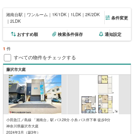
湘南台駅｜ワンルーム｜1K/1DK｜1LDK｜2K/2DK
条件変更
｜2LDK
おすすめ順
検索条件保存
通知設定
1
件
すべての物件をチェックする
藤沢市大庭
小田急江ノ島線 「湘南台」駅 バス28分 小糸 バス停下車 徒歩9分
神奈川県藤沢市大庭
2024年3月（築3年）