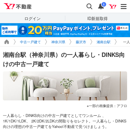
Yahoo!不動産
検索
通知
i
ログイン
ID新規取得
中古一戸建て
神奈川県
藤沢市
湘南台駅
一人
湘南台駅（神奈川県）の一人暮らし・DINKS向
けの中古一戸建て
一部の画像提供：アフロ
一人暮らし・DINKS向けの中古一戸建てとしてワンルーム 、
1K/1DK/1LDK、 2K/2DK/2LDKの間取りをセレクト。一人暮らし・DINKS
向けの理想の中古一戸建てをYahoo!不動産で見つけましょう。