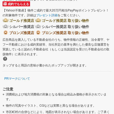
成約でもらえる
【Yahoo!不動産】物件ご成約で最大20万円相当PayPayポイントプレゼント！
の対象物件です。詳細は
プレゼント詳細
をご覧ください。
ゴールド推奨店
ゴールド推奨店 取り扱い物件
シルバー推奨店
シルバー推奨店 取り扱い物件
ブロンズ推奨店
ブロンズ推奨店 取り扱い物件
広告商品を購入している不動産会社のうち、物件情報の正確性、法令遵守、ヤ
フー不動産における成約実績等、当社所定の基準を満たした優良な店舗運営を
実践していると認めた不動産会社（もしくは当該認定を受けた不動産会社の取
扱物件）に表示されます。
タップすると用語の意味が書かれたポップアップが開きます。
PRマークについて
ご注意
消費税および地方消費税の対象となる場合は税込み価格が表示されていま
す。
物件の写真やイラスト、CGなどは実際と異なる場合があります。
市区町村の合併などにより、地図が表示されない場合があります。ご了承く