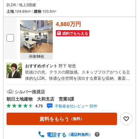
2LDK / 地上3階建
土地
104.69m
/
建物
103.5m
2
2
4,880万円
成約でもらえる
画像
36
枚
おすすめポイント
野下 智恵
吹抜けの光、テラスの開放感。スキップフロアがつくる立
体的なLDK。快適な住空間を演出する豊富な収納、書斎や
スタディルームなど＋αのスペースも充実。注文住宅の発
想を凝縮したオンリーワンの住まいです。不動産は1点モ
シルバー推奨店
ノ！気になる物件はお早めにお問い合わせください。ご見
朝日土地建物 大和支店 営業3課
学予約は【室内・現地を見学する（無料）】からご予約い
4.75
不動産会社レビュー 32件
ただくか、【電話する（無料）】よりお電話いただけます
とスムーズです。■ご案内方法ご自宅へお迎え、最寄り駅等
資料をもらう
（無料）
でお待ち合わせなど、お気軽にご相談ください。周辺環
境、お客様の希望に合わせた物件もご案内致します。■その
他、各種ローンのご相談もお気軽にどうぞ！・自己資金は
電話する
（通話料無料）