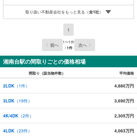
ないけど家は買える？・転職したばかりだけどローンは組
めるの？・住宅ローンが残っているけど？☆経験豊富な住
取り扱い不動産会社をもっと見る（
全
1
社
）
宅ローンアドバイザーが何でもお答えします！「住まいを
通じて一生涯のお付き合い」地域密着を合言葉に創業42
年、成約件数7万件突破。不動産探しは朝日土地建物大和支
1
店にお任せください！広告未掲載物件など多数ご用意し
て、スタッフ一同お待ちしております！
1
〜
1
件
前へ
次へ
/
1
件
湘南台駅の間取りごとの価格相場
間取り（該当物件数）
平均価格
2LDK
（
1
件）
4,880万円
3LDK
（
19
件）
3,690万円
4K/4DK
（
2
件）
2,305万円
4LDK
（
23
件）
4,063万円