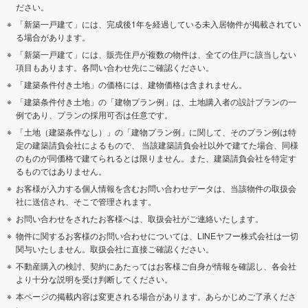
ださい。
「新築一戸建て」には、完成後1年を経過している未入居物件が掲載されてい
る場合があります。
「新築一戸建て」には、販売住戸が複数の物件は、全ての住戸に該当しない
項目もあります。各問い合わせ先にご確認ください。
「建築条件付き土地」の価格には、建物価格は含まれません。
「建築条件付き土地」の「建物プラン例」は、土地購入者の設計プランの一
例であり、プランの採用可否は任意です。
「土地（建築条件なし）」の「建物プラン例」に関して、そのプラン例は特
定の建築請負会社によるもので、 当該建築請負会社以外で建てた場合、同様
のものが同価格で建てられるとは限りません。また、建築請負会社を特定す
るものではありません。
お客様が入力する個人情報を含むお問い合わせデータは、当該物件の取扱会
社に送信され、そこで管理されます。
お問い合わせをされたお客様へは、取扱会社がご連絡いたします。
物件に関するお客様のお問い合わせについては、LINEヤフー株式会社は一切
関与いたしません。取扱会社に直接ご確認ください。
不動産購入の検討、契約にあたってはお客様ご自身が情報を確認し、各会社
より十分な説明を受け判断してください。
本ページの掲載内容は変更される場合があります。あらかじめご了承くださ