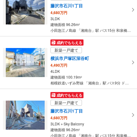
取
・ホーム⇔改札
湘南台２・３丁目、西口広場、多摩大学、文教大学方面、湘南台交番
藤沢市石川1丁目
る
【小田急電鉄】【相模鉄道】【横浜市交通局】
4,680万円
・改札⇔西口１Ｆ
・
3LDK
・改札⇔東口１Ｆ
条
建物面積 96.26m
トイレ
2
件
小田急江ノ島線 「湘南台」駅 バス15分 和泉橋 バス停下車 徒歩1分
【小田急電鉄】
を
《多機能トイレ》
マ
成約でもらえる
・改札内
イ
新築一戸建て
【相模鉄道】
ペ
《多機能トイレ》
横浜市戸塚区深谷町
ー
・改札内
4,490万円
ジ
【横浜市交通局】
4LDK
《車椅子対応》《ベビーキープ》
に
建物面積 100.19m
2
・改札内
保
相模鉄道いずみ野線 「湘南台」駅 バス9分 ドリームハイツ バス停下車 徒歩18分
その他
存
【小田急電鉄】
す
成約でもらえる
・ＡＥＤ
る
新築一戸建て
【相模鉄道】
藤沢市石川1丁目
・ＡＥＤ
【横浜市交通局】
4,680万円
・ＡＥＤ
3LDK＋Sky Balcony
建物面積 96.26m
2
小田急江ノ島線 「湘南台」駅 バス15分 和泉橋 バス停下車 徒歩1分