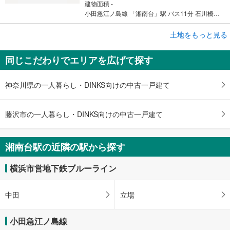
建物面積 -
小田急江ノ島線 「湘南台」駅 バス11分 石川橋 バス停下車 徒歩2分
成約でもらえる
土地をもっと見る
土地
同じこだわりでエリアを広げて探す
藤沢市石川3丁目
4,060万円
未定
神奈川県の一人暮らし・DINKS向けの中古一戸建て
建物面積 -
小田急江ノ島線 「湘南台」駅 バス11分 石川橋 バス停下車 徒歩2分
藤沢市の一人暮らし・DINKS向けの中古一戸建て
湘南台駅の近隣の駅から探す
横浜市営地下鉄ブルーライン
中田
立場
小田急江ノ島線