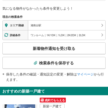
ー、こども館、市民シアター、市民センター、公民館、湘南台子育て支援セン
バリアフリー状況
ター、東口バスのりば、東口タクシーのりば
気になる物件がなかったら
条件を変更しよう！
※段差なしでの移動経路
東口Ｆ
（○：有り △：要駅員設備 ×：無し）
現在の検索条件
湘南台１・７丁目、東口広場、湘南台中学校、湘南台公園、藤沢市総合市民図
【小田急電鉄】：○
書館
【相模鉄道】：○
湘南台駅
エリア/路線
東口Ｇ
【横浜市交通局】：○
エレベータ
湘南台１・５・６・７丁目、東大通り、湘南台公園、藤沢市湘南台文化センタ
ワンルーム｜1K/1DK｜1LDK｜2K/2DK｜2LDK
詳細条件
ー、こども館、市民シアター、市民センター、公民館、湘南台子育て支援セン
【小田急電鉄】
ター
・各ホーム⇔改札
こ
東口Ｈ
新着物件通知を受け取る
【相模鉄道】
の
・ホーム⇔改札
湘南台１・７丁目、東大通り、藤沢市総合市民図書館、湘南台中学校、湘南台
検
【横浜市交通局】
公園、藤沢工科高等学校
索
・ホーム⇔改札
検索条件を保存する
西口Ａ
条
【小田急電鉄】【相模鉄道】【横浜市交通局】
湘南台２・３・４丁目、西大通り、藤沢市北消防署、藤沢市まちづくり協会ビ
・改札⇔東口１Ｆ
件
ル、湘南台高校
保存した条件の確認・通知設定の変更・解除は
マイページ
から行
・改札⇔西口１Ｆ
で
西口Ｂ
えます。
エスカレータ
通
湘南台２・３丁目、西大通り、藤沢北警察署、慶応大学方面バスのりば
【小田急電鉄】
知
西口Ｃ
おすすめの新築一戸建て
・各ホーム⇔改札
を
湘南台２・３・４丁目、西口広場、藤沢北警察署、藤沢北消防署、藤沢市まち
【相模鉄道】
受
成約でもらえる
づくり協会ビル、湘南台高校、西口タクシーのりば
・ホーム⇔改札
け
西口Ｄ
【横浜市交通局】
新築一戸建て