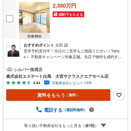
から引越し後のバックアップまでご相談頂けます。
2,380万円
成約でもらえる
画像
36
枚
おすすめポイント
太田 誠
見学予約受付中！当日のご見学もご相談ください！Yaho
o！ 不動産キャンペーン対象店舗。当店で物件を成約する
とPayPayボーナスをプレゼント！「資料をもらう」「見学
予約をする」ボタンからお問い合わせください。【営業時
シルバー推奨店
間 9:30～19:00】（年末年始除く）・人気物件には特に問
株式会社エステート白馬 大宮サクラスクエアモール店
い合わせが集中するため、お早めにお電話ください。「室
4.84
不動産会社レビュー 13件
内・現地を見学する」ボタンよりご予約いただくとご見学
がスムーズです。【エステート白馬 大宮サクラスクエアモ
資料をもらう
（無料）
ール店】・提携FPへの無料個別相談サービス外部のファイ
ナンシャルプランナーへの無料個別相談サービスや、講師
を招いての無料マイホームセミナーなども主催しており、
電話する
（通話料無料）
大変ご好評頂いております。・不動産の調査、契約、住宅
ローン、引渡しまで安全安心な取引を一括サポートまた、
取り扱い不動産会社をもっと見る（
全
1
社
）
白馬グループ各社（白馬建設、大和建設、白馬メディケア