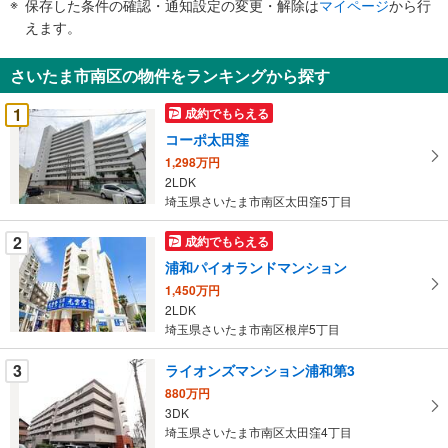
保存した条件の確認・通知設定の変更・解除は
マイページ
から行
で
えます。
通
知
さいたま市南区の物件をランキングから探す
を
受
1
成約でもらえる
け
コーポ太田窪
取
1,298万円
る
2LDK
・
埼玉県さいたま市南区太田窪5丁目
条
件
2
成約でもらえる
を
浦和パイオランドマンション
マ
1,450万円
イ
2LDK
ペ
埼玉県さいたま市南区根岸5丁目
ー
ジ
3
ライオンズマンション浦和第3
に
880万円
保
3DK
埼玉県さいたま市南区太田窪4丁目
存