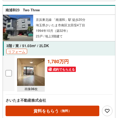
サービス）と連携したプラスアップサポートで住まい探し
から引越し後のバックアップまでご相談頂けます。
南浦和23 Two Three
京浜東北線 「南浦和」駅 徒歩20分
埼玉県さいたま市南区太田窪4丁目
1994年10月（築32年）
23戸 / 地上3階建て
3階 / 東 / 51.03m
/ 2LDK
2
リフォーム
1,780万円
成約でもらえる
画像
36
枚
さいたま不動産株式会社
資料をもらう
（無料）