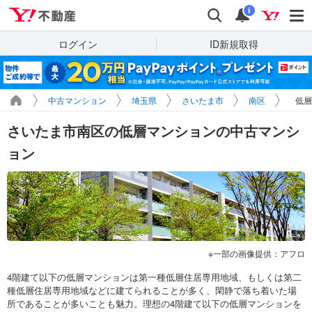
Yahoo!不動産
検索
通知
i
ログイン
ID新規取得
中古マンション
埼玉県
さいたま市
南区
低層
さいたま市南区の低層マンションの中古マンシ
ョン
一部の画像提供：アフロ
4階建て以下の低層マンションは第一種低層住居専用地域、もしくは第二
種低層住居専用地域などに建てられることが多く、閑静で落ち着いた場
所であることが多いことも魅力。理想の4階建て以下の低層マンションを