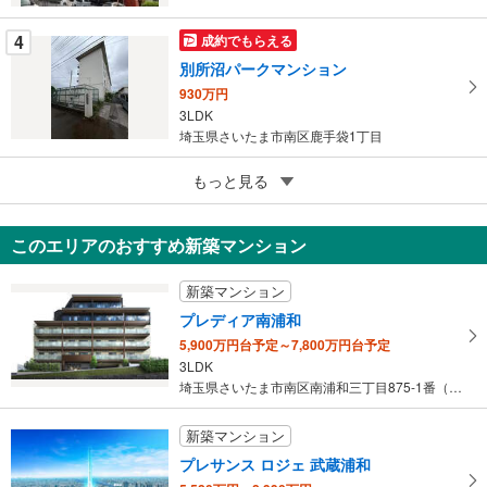
す
る
4
成約でもらえる
別所沼パークマンション
930万円
3LDK
埼玉県さいたま市南区鹿手袋1丁目
4
もっと見る
成約でもらえる
南浦和23 Two Three
1,780万円
このエリアのおすすめ新築マンション
2LDK
埼玉県さいたま市南区太田窪4丁目
新築マンション
プレディア南浦和
5,900万円台予定～7,800万円台予定
3LDK
埼玉県さいたま市南区南浦和三丁目875-1番（地番）
新築マンション
プレサンス ロジェ 武蔵浦和