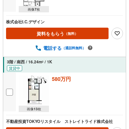
画像
7
枚
株式会社I.C.デザイン
資料をもらう
（無料）
電話する
（通話料無料）
3階 / 南西 / 16.24m
/ 1K
2
賃貸中
580万円
画像
13
枚
不動産投資TOKYOリスタイル ストレイトライド株式会社