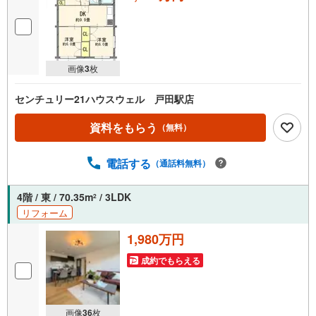
画像
3
枚
センチュリー21ハウスウェル 戸田駅店
資料をもらう
（無料）
電話する
（通話料無料）
4階 / 東 / 70.35m
/ 3LDK
2
リフォーム
1,980万円
成約でもらえる
画像
36
枚