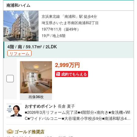
南浦和ハイム
京浜東北線 「南浦和」駅 徒歩4分
埼玉県さいたま市南区南浦和2丁目
1977年11月（築49年）
19戸 / 地上6階
4階 / 南 / 59.17m
/ 2LDK
2
リフォーム
2,999万円
成約でもらえる
画像
36
枚
おすすめポイント
長倉 夏子
■2026年3月リフォーム完了済■4階部分×南向き■食洗機×WI
C■ワイドバルコニー■大谷場東小学校歩9分■南浦和駅歩4分
お問合せでもれなく「住宅ローン講座」プレゼント！営業
時間:7:00～22:00（年中無休）こちらの時間帯はお電話で
ゴールド推奨店
のお問い合わせがスムーズにご案内できますぜひお気軽に