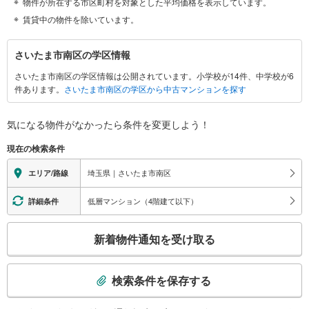
物件が所在する市区町村を対象とした平均価格を表示しています。
賃貸中の物件を除いています。
さ
さいたま市南区の学区情報
い
さいたま市南区の学区情報は公開されています。小学校が14件、中学校が6
た
件あります。
さいたま市南区の学区から中古マンションを探す
ま
市
南
気になる物件がなかったら
条件を変更しよう！
区
現在の検索条件
に
関
埼玉県｜さいたま市南区
エリア/路線
す
る
低層マンション（4階建て以下）
詳細条件
情
こ
報
新着物件通知を受け取る
の
検
索
検索条件を保存する
条
件