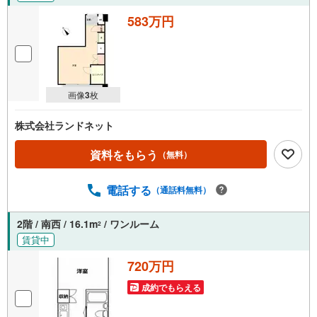
営業時間（9:00～18:00）はお電話が繋がりやすくなっております。人気物
583万円
件は早期終了の可能性があるため、お早めにお問い合わせください！
画像
3
枚
株式会社ランドネット
資料をもらう
（無料）
電話する
（通話料無料）
2階 / 南西 / 16.1m
/ ワンルーム
2
賃貸中
720万円
成約でもらえる