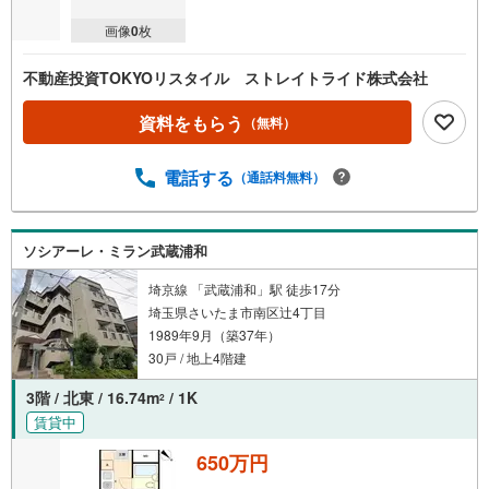
画像
0
枚
不動産投資TOKYOリスタイル ストレイトライド株式会社
資料をもらう
（無料）
電話する
（通話料無料）
ソシアーレ・ミラン武蔵浦和
埼京線 「武蔵浦和」駅 徒歩17分
埼玉県さいたま市南区辻4丁目
1989年9月（築37年）
30戸 / 地上4階建
3階 / 北東 / 16.74m
/ 1K
2
賃貸中
650万円