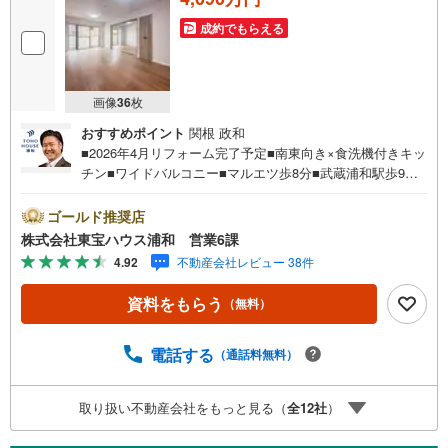
成約でもらえる
画像
36
枚
おすすめポイント
関根 政和
■2026年4月リフォーム完了予定■南東向き×食洗機付きキッ
チン■ワイドバルコニー■マルエツ歩8分■武蔵浦和駅歩9分
お問合せでもれなく「住宅ローン講座」プレゼント！営業
時間:7:00～22:00（年中無休）こちらの時間帯はお電話で
ゴールド推奨店
のお問い合わせがスムーズにご案内できますぜひお気軽に
株式会社東宝ハウス浦和 営業6課
ご連絡下さい！東宝ハウスライフソリューションズグルー
4.92
不動産会社レビュー 38件
プ 東宝ハウス浦和 特別提携金利〔一例〕東宝ハウス浦
和の住宅ローン■変動金利全期間引下げプラン⇒住宅ローン
資料をもらう
（無料）
金利優遇割の最大適用《0.89％》と某信用金庫金利1.275％
の比較借入金4000万円返済期間35年の総返済額の差額:303
万円※2026年7月末実行分まで（審査・要件があります）◇
電話する
（通話料無料）
TOHO HOUSE CLUBで生涯の安心をお届け◇東宝ハウスの
ライフパートナーが直接ご対応ライフプランニング、かけ
取り扱い不動産会社をもっと見る（
全
12
社
）
つけサポート、Club Offプレミアムなど多彩なサービスがご
ざいます