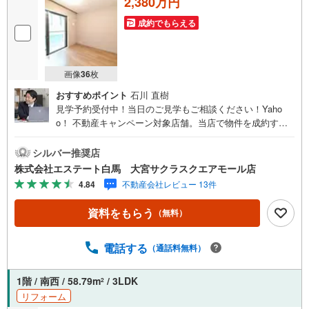
2,380万円
成約でもらえる
画像
36
枚
おすすめポイント
石川 直樹
見学予約受付中！当日のご見学もご相談ください！Yaho
o！ 不動産キャンペーン対象店舗。当店で物件を成約する
とPayPayボーナスをプレゼント！「資料をもらう」「見学
予約をする」ボタンからお問い合わせください。【営業時
シルバー推奨店
間 9:30～19:00】（年末年始除く）・人気物件には特に問
株式会社エステート白馬 大宮サクラスクエアモール店
い合わせが集中するため、お早めにお電話ください。「室
4.84
不動産会社レビュー 13件
内・現地を見学する」ボタンよりご予約いただくとご見学
がスムーズです。【エステート白馬 大宮サクラスクエアモ
資料をもらう
（無料）
ール店】・提携FPへの無料個別相談サービス外部のファイ
ナンシャルプランナーへの無料個別相談サービスや、講師
を招いての無料マイホームセミナーなども主催しており、
電話する
（通話料無料）
大変ご好評頂いております。・不動産の調査、契約、住宅
ローン、引渡しまで安全安心な取引を一括サポートまた、
1階 / 南西 / 58.79m
/ 3LDK
2
白馬グループ各社（白馬建設、大和建設、白馬メディケア
リフォーム
サービス）と連携したプラスアップサポートで住まい探し