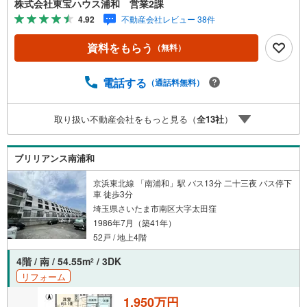
株式会社東宝ハウス浦和 営業2課
ご連絡下さい！東宝ハウスライフソリューションズグルー
4.92
不動産会社レビュー 38件
プ 東宝ハウス浦和 特別提携金利〔一例〕東宝ハウス浦
和の住宅ローン■変動金利全期間引下げプラン⇒住宅ローン
資料をもらう
（無料）
金利優遇割の最大適用《0.89％》と某信用金庫金利1.275％
の比較借入金4000万円返済期間35年の総返済額の差額:303
万円※2026年7月末実行分まで（審査・要件があります）◇
電話する
（通話料無料）
TOHO HOUSE CLUBで生涯の安心をお届け◇東宝ハウスの
ライフパートナーが直接ご対応ライフプランニング、かけ
取り扱い不動産会社をもっと見る（
全
13
社
）
つけサポート、Club Offプレミアムなど多彩なサービスがご
ざいます
ブリリアンス南浦和
京浜東北線 「南浦和」駅 バス13分 二十三夜 バス停下
車 徒歩3分
埼玉県さいたま市南区大字太田窪
1986年7月（築41年）
52戸 / 地上4階
4階 / 南 / 54.55m
/ 3DK
2
リフォーム
1,950万円