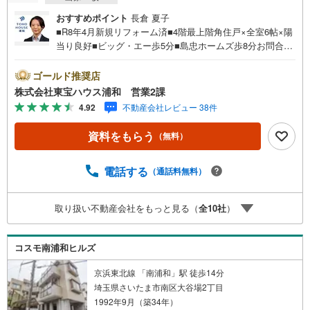
おすすめポイント
長倉 夏子
■R8年4月新規リフォーム済■4階最上階角住戸×全室6帖×陽
当り良好■ビッグ・エー歩5分■島忠ホームズ歩8分お問合せ
でもれなく「住宅ローン講座」プレゼント！営業時間:7:00
～22:00（年中無休）こちらの時間帯はお電話でのお問い合
ゴールド推奨店
わせがスムーズにご案内できますぜひお気軽にご連絡下さ
株式会社東宝ハウス浦和 営業2課
い！東宝ハウスライフソリューションズグループ 東宝ハ
4.92
不動産会社レビュー 38件
ウス浦和 特別提携金利〔一例〕東宝ハウス浦和の住宅ロ
ーン■変動金利全期間引下げプラン⇒住宅ローン金利優遇割
資料をもらう
（無料）
の最大適用《0.89％》と某信用金庫金利1.275％の比較借入
金4000万円返済期間35年の総返済額の差額:303万円※2026
年7月末実行分まで（審査・要件があります）◇TOHO HO
電話する
（通話料無料）
USE CLUBで生涯の安心をお届け◇東宝ハウスのライフパ
ートナーが直接ご対応ライフプランニング、かけつけサポ
取り扱い不動産会社をもっと見る（
全
10
社
）
ート、Club Offプレミアムなど多彩なサービスがございます
コスモ南浦和ヒルズ
京浜東北線 「南浦和」駅 徒歩14分
埼玉県さいたま市南区大谷場2丁目
1992年9月（築34年）