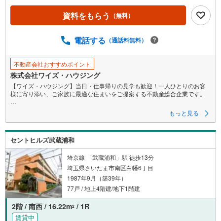
資料をもらう
（無料）
電話する
（通話料無料）
不動産会社おすすめポイント
株式会社ワイズ・ハウジング
【ワイズ・ハウジング】当日・仕事帰りの見学も歓迎！一人ひとりのお客
様に寄り添い、ご家族に最適な住まいをご提案する不動産総合企業です。
■スムーズな物件見学事前予約で、当日や仕事帰りの見学にも柔軟に対応い
もっと見る
たします。現地や店舗での待ち合わせ、最寄駅・周辺施設での合流、ご自
宅へのお迎えなど、ご希望の場所を指定いただけます。
※鍵の手配が必要な場合や、居住中の物件は即日対応が難しい場合もござい
セントヒルズ武蔵浦和
ます。お早めにお問い合わせください。
■ネット非公開情報もご紹介事前にご希望の「広さ・価格・エリア」や住み
埼京線 「武蔵浦和」駅 徒歩13分
替えのきっかけをお聞かせいただければ、ネット掲載不可の限定情報や、
埼玉県さいたま市南区白幡6丁目
新規公開予定の物件資料も併せてご用意いたします。
1987年9月（築39年）
■安心の資金計画・売却サポート将来の金銭的な不安には、提携ファイナン
77戸 / 地上4階建/地下1階建
シャルプランナー（FP）がライフプランに合わせた資金計画をお答えしま
す。また、購入だけでなく、将来の住み替えやご売却の相談まで長期的に
2階 / 南西 / 16.22m
/ 1R
2
サポートいたします。
賃貸中