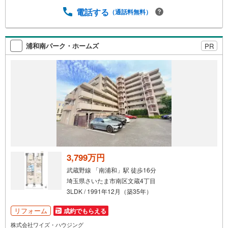
電話する
（通話料無料）
浦和南パーク・ホームズ
PR
3,799万円
武蔵野線 「南浦和」駅 徒歩16分
埼玉県さいたま市南区文蔵4丁目
3LDK / 1991年12月（築35年）
リフォーム
成約でもらえる
株式会社ワイズ・ハウジング