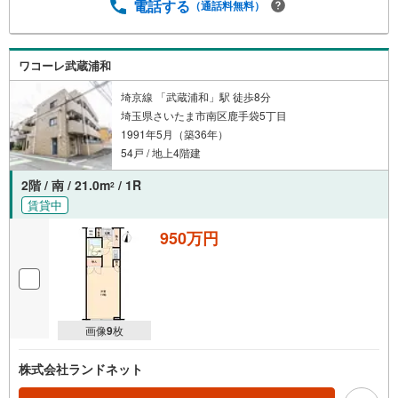
電話する
（通話料無料）
ワコーレ武蔵浦和
埼京線 「武蔵浦和」駅 徒歩8分
埼玉県さいたま市南区鹿手袋5丁目
1991年5月（築36年）
54戸 / 地上4階建
2階 / 南 / 21.0m
/ 1R
2
賃貸中
950万円
画像
9
枚
株式会社ランドネット