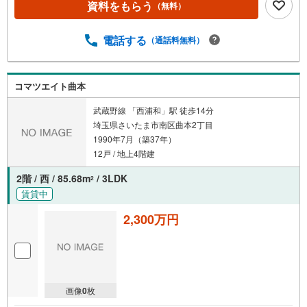
資料をもらう
（無料）
電話する
（通話料無料）
コマツエイト曲本
武蔵野線 「西浦和」駅 徒歩14分
埼玉県さいたま市南区曲本2丁目
1990年7月（築37年）
12戸 / 地上4階建
2階 / 西 / 85.68m
/ 3LDK
2
賃貸中
2,300万円
画像
0
枚