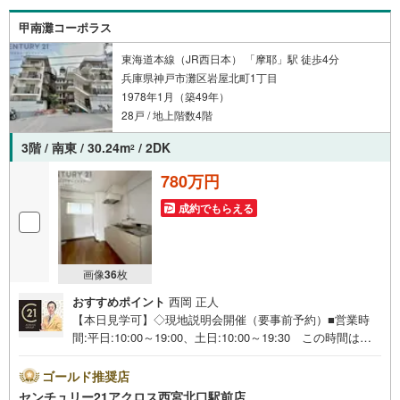
い物件もご紹介できます。お気軽にお問合せください。
甲南灘コーポラス
東海道本線（JR西日本） 「摩耶」駅 徒歩4分
兵庫県神戸市灘区岩屋北町1丁目
1978年1月（築49年）
28戸 / 地上階数4階
3階 / 南東 / 30.24m
/ 2DK
2
780万円
成約でもらえる
画像
36
枚
おすすめポイント
西岡 正人
【本日見学可】◇現地説明会開催（要事前予約）■営業時
間:平日:10:00～19:00、土日:10:00～19:30 この時間はお
電話でのご案内がスムーズです。【物件の特徴】・JR・阪
神・阪急3WAYアクセス可能な便利な立地！南東向きバル
ゴールド推奨店
コニー付きで陽当たり良好♪○センチュリー21アクロスグル
センチュリー21アクロス西宮北口駅前店