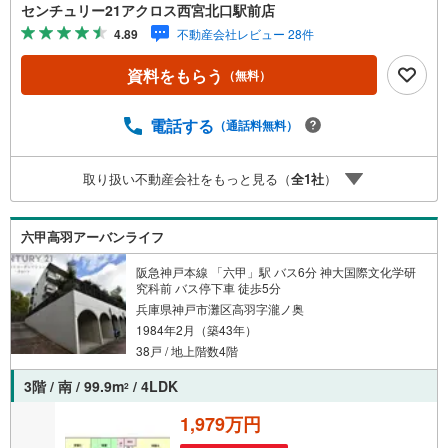
徒歩5分と近く、バス移動が大変便利です。○センチュリー
センチュリー21アクロス西宮北口駅前店
21アクロスグループの3つの特徴○■センチュリー21グルー
4.89
不動産会社レビュー 28件
プで28年連続No.1（1997年～2024年兵庫地区仲介実績）
西宮・尼崎・伊丹・宝塚にて8店舗展開中。阪神間での購入
資料をもらう
（無料）
や売却は当店にお任せ下さい■お客様駐車場、キッズスペー
スがございます。 8店舗すべて駅前にございますが、お車
でのお越しも大歓迎です。 お子様連れでもご安心くださ
電話する
（通話料無料）
い。■取り扱い物件多数ございます。 地域密着の当店では
2000万円台の新築戸建や、1000万円台の中古マンションを
取り扱い不動産会社をもっと見る（
全
1
社
）
始め多数物件を取り扱っています。Yahoo！不動産に掲載
しきれない物件もご紹介できます。お気軽にお問合せくだ
さい。弊社ホームページへは「C21アクロス」で検索！
六甲高羽アーバンライフ
阪急神戸本線 「六甲」駅 バス6分 神大国際文化学研
究科前 バス停下車 徒歩5分
兵庫県神戸市灘区高羽字瀧ノ奥
1984年2月（築43年）
38戸 / 地上階数4階
3階 / 南 / 99.9m
/ 4LDK
2
1,979万円