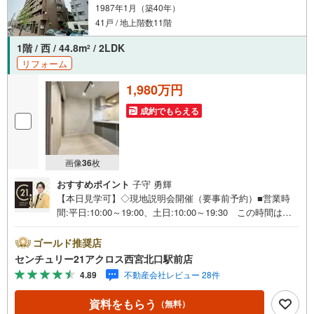
1987年1月（築40年）
41戸 / 地上階数11階
1階 / 西 / 44.8m
/ 2LDK
2
リフォーム
1,980万円
成約でもらえる
画像
36
枚
おすすめポイント
子守 勇輝
【本日見学可】◇現地説明会開催（要事前予約）■営業時
間:平日:10:00～19:00、土日:10:00～19:30 この時間はお
電話でのご案内がスムーズです。【物件の特徴】・2026年
1月リフォーム済。JR「六甲道」駅まで徒歩6分。対面式の
ゴールド推奨店
システムキッチンで家事も捗ります。○センチュリー21ア
センチュリー21アクロス西宮北口駅前店
クロスグループの3つの特徴○■センチュリー21グループで2
4.89
不動産会社レビュー 28件
8年連続No.1（1997年～2024年兵庫地区仲介実績） 西
宮・尼崎・伊丹・宝塚にて8店舗展開中。阪神間での購入や
資料をもらう
（無料）
売却は当店にお任せ下さい■お客様駐車場、キッズスペース