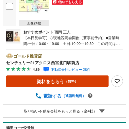
成約でもらえる
画像
24
枚
おすすめポイント
西岡 正人
【本日見学可】◇現地説明会開催（要事前予約）■営業時
間:平日:10:00～19:00、土日:10:00～19:30 この時間はお
電話でのご案内がスムーズです。【物件の特徴】・小型犬
飼育可マンションです。灘山手の緑豊かな住宅街に立地。
ゴールド推奨店
オール電化、温水洗浄便座、シャワー付き洗面化粧台等設
センチュリー21アクロス西宮北口駅前店
備も充実。南向きバルコニー付きで南北両面にもバルコニ
4.89
不動産会社レビュー 28件
ーがあり、陽当たり通風良好○センチュリー21アクロスグ
ループの3つの特徴○■センチュリー21グループで28年連続N
資料をもらう
（無料）
o.1（1997年～2024年兵庫地区仲介実績） 西宮・尼崎・
伊丹・宝塚にて8店舗展開中。阪神間での購入や売却は当店
にお任せ下さい■お客様駐車場、キッズスペースがございま
電話する
（通話料無料）
す。 8店舗すべて駅前にございますが、お車でのお越しも
大歓迎です。 お子様連れでもご安心ください。■取り扱い
取り扱い不動産会社をもっと見る（
全
4
社
）
物件多数ございます。 地域密着の当店では2000万円台の
新築戸建や、1000万円台の中古マンションを始め多数物件
を取り扱っています。Yahoo！不動産に掲載しきれない物
鶴甲コーポ2号館