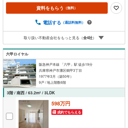
ープで28年連続No.1（1997年～2024年兵庫地区仲介実績）
資料をもらう
（無料）
西宮・尼崎・伊丹・宝塚にて8店舗展開中。阪神間での購
入や売却は当店にお任せ下さい■お客様駐車場、キッズスペ
ースがございます。 8店舗すべて駅前にございますが、お
電話する
（通話料無料）
車でのお越しも大歓迎です。 お子様連れでもご安心くだ
さい。■取り扱い物件多数ございます。 地域密着の当店で
取り扱い不動産会社をもっと見る（
全
4
社
）
は2000万円台の新築戸建や、1000万円台の中古マンション
を始め多数物件を取り扱っています。Yahoo！不動産に掲
載しきれない物件もご紹介できます。お気軽にお問合せく
六甲ロイヤル
ださい。
阪急神戸本線 「六甲」駅 徒歩19分
兵庫県神戸市灘区鶴甲3丁目
1977年3月（築50年）
9戸 / 地上階数6階
3階 / 南西 / 63.2m
/ 3LDK
2
598万円
成約でもらえる