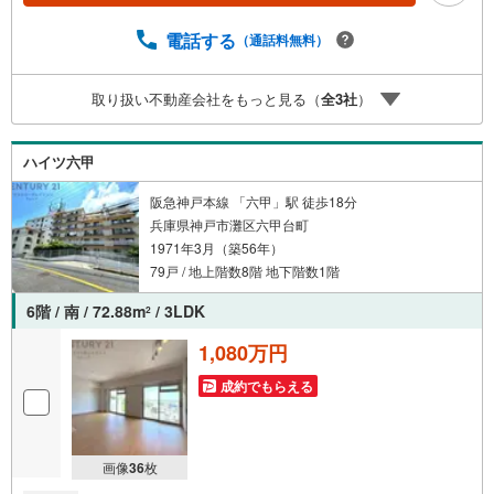
がございます。 8店舗すべて駅前にございますが、お車で
のお越しも大歓迎です。 お子様連れでもご安心くださ
電話する
（通話料無料）
い。■取り扱い物件多数ございます。 地域密着の当店では
2000万円台の新築戸建や、1000万円台の中古マンションを
取り扱い不動産会社をもっと見る（
全
3
社
）
始め多数物件を取り扱っています。Yahoo！不動産に掲載
しきれない物件もご紹介できます。お気軽にお問合せくだ
さい。弊社ホームページへは「C21アクロス」で検索！
ハイツ六甲
阪急神戸本線 「六甲」駅 徒歩18分
兵庫県神戸市灘区六甲台町
1971年3月（築56年）
79戸 / 地上階数8階 地下階数1階
6階 / 南 / 72.88m
/ 3LDK
2
1,080万円
成約でもらえる
画像
36
枚