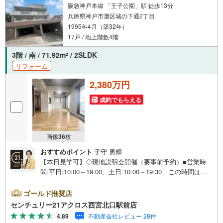
阪急神戸本線 「王子公園」駅 徒歩13分
兵庫県神戸市灘区城の下通2丁目
1995年4月（築32年）
17戸 / 地上階数4階
3階 / 南 / 71.92m
/ 2SLDK
2
リフォーム
2,380万円
成約でもらえる
画像
36
枚
おすすめポイント
子守 勇輝
【本日見学可】◇現地説明会開催（要事前予約）■営業時
間:平日:10:00～19:00、土日:10:00～19:30 この時間はお
電話でのご案内がスムーズです。【物件の特徴】・令和8年
3月キッチン新調、フローリング・クロス全面・CF貼替、
ゴールド推奨店
洗濯パン・洗濯水栓・スイッチ・コンセントプレート交
センチュリー21アクロス西宮北口駅前店
換、畳表替え、襖張替のリフォーム済みです。○センチュリ
4.89
不動産会社レビュー 28件
ー21アクロスグループの3つの特徴○■センチュリー21グル