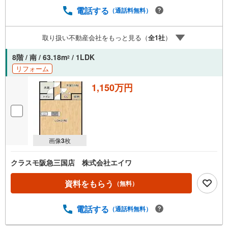
でもご安心ください。■取り扱い物件多数ございます。 地
電話する
（通話料無料）
域密着の当店では2000万円台の新築戸建や、1000万円台の
中古マンションを始め多数物件を取り扱っています。Yaho
取り扱い不動産会社をもっと見る（
全
1
社
）
o！不動産に掲載しきれない物件もご紹介できます。お気軽
にお問合せください。弊社ホームページへは「C21アクロ
8階 / 南 / 63.18m
/ 1LDK
2
ス」で検索！
リフォーム
1,150万円
画像
3
枚
クラスモ阪急三国店 株式会社エイワ
資料をもらう
（無料）
電話する
（通話料無料）