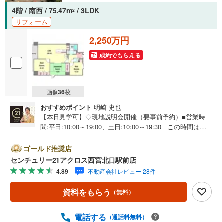
4階 / 南西 / 75.47m
/ 3LDK
2
リフォーム
2,250万円
成約でもらえる
画像
36
枚
おすすめポイント
明崎 史也
【本日見学可】◇現地説明会開催（要事前予約）■営業時
間:平日:10:00～19:00、土日:10:00～19:30 この時間はお
電話でのご案内がスムーズです。【物件の特徴】・2025年
8月リフォーム済み！神戸の街並みや六甲山の自然が一望で
ゴールド推奨店
きる高台のマンション。○センチュリー21アクロスグルー
センチュリー21アクロス西宮北口駅前店
プの3つの特徴○■センチュリー21グループで28年連続No.1
4.89
不動産会社レビュー 28件
（1997年～2024年兵庫地区仲介実績） 西宮・尼崎・伊
丹・宝塚にて8店舗展開中。阪神間での購入や売却は当店に
資料をもらう
（無料）
お任せ下さい■お客様駐車場、キッズスペースがございま
す。 8店舗すべて駅前にございますが、お車でのお越しも
大歓迎です。 お子様連れでもご安心ください。■取り扱い
電話する
（通話料無料）