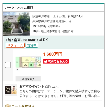
特徴
パーク・ハイム摩耶
・「スーパーマルハチ王子公園店」「ローソン」徒歩3分圏内
・「水道筋商店街」徒歩2分/周辺施設充実
・LDK14帖/各居室6帖以上
阪急神戸本線 「王子公園」駅 徒歩14分
兵庫県神戸市灘区高尾通4丁目
立地
1989年3月（築38年）
・稗田小学校まで徒歩約3分（約210m）
・上野中学校まで徒歩約12分（約930m）
18戸 / 地上階数3階 地下階数1階
弊社について
1階 / 南東 / 68.05m
/ 3LDK
2
・センチュリー21グループ売上販売・契約件数 全国1位の実績（2023年時
リフォーム
賃貸中
点・全国991店舗中）
・リフォームなどのご相談承ります！（カーポートの設置、間取りの一部
1,680万円
変更などご提案可能 ）
・365日営業中！お客様のご都合に合わせてご案内
成約でもらえる
→現地/物件見学（約30分～）
→ご希望条件のご相談（約30分～）
→資金計画やローンのご相談（約30分～）
→ご売却相談（約30分～）
お気軽にお問い合わせください！
画像
24
枚
おすすめポイント
西岡 正人
こちらの物件はオーナーチェンジ物件で購入後すぐに自ら
居住することはできません。利回り等お気軽にお問い合わ
せください。【事前見学予約受付中】■営業時間:平日:10:0
0～19:00、土日:10:00～19:30 この時間はお電話でのご案
ゴールド推奨店