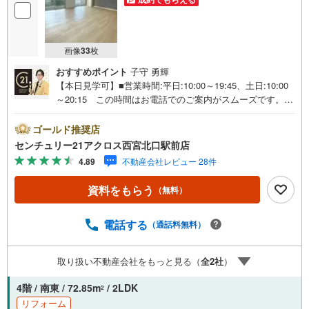
画像
33
枚
おすすめポイント
子守 勇輝
【本日見学可】■営業時間:平日:10:00～19:45、土日:10:00
～20:15 この時間はお電話でのご案内がスムーズです。
【物件の特徴】・令和5年2月キッチン水栓・トイレ・換気
扇交換、ソフト巾木・クロス全室・畳・襖張替、床（CF・
ゴールド推奨店
フロアタイル）施工しています。各階停止のエレベーター
センチュリー21アクロス西宮北口駅前店
ございます。＝＝＝＝＝センチュリー21アクロスグループ
4.89
不動産会社レビュー 28件
の3つの特徴＝＝＝＝＝＝■センチュリー21グループで26年
連続No.1（1997年～2022年兵庫地区仲介実績） 西宮・尼
資料をもらう
（無料）
崎・伊丹・宝塚にて8店舗展開中。阪神間での購入や売却は
当店にお任せ下さい■お客様駐車場、キッズスペースがござ
います。 8店舗すべて駅前にございますが、お車でのお越
電話する
（通話料無料）
しも大歓迎です。 お子様連れでもご安心ください。■取り
扱い物件多数ございます。 地域密着の当店では2000万円
取り扱い不動産会社をもっと見る（
全
2
社
）
台の新築戸建や、1000万円台の中古マンションを始め多数
物件を取り扱っています。Yahoo！不動産に掲載しきれな
4階 / 南東 / 72.85m
/ 2LDK
2
い物件もご紹介できます。
リフォーム