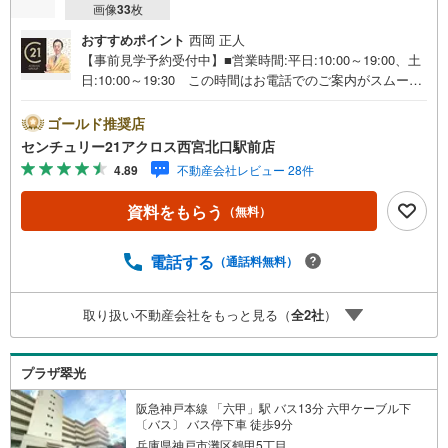
画像
33
枚
おすすめポイント
西岡 正人
【事前見学予約受付中】■営業時間:平日:10:00～19:00、土
日:10:00～19:30 この時間はお電話でのご案内がスムーズ
です。【物件の特徴】・南西向き角住戸で陽当たり良好♪
海まで見える眺望も楽しめます♪部屋数多く、4LDK！広々
ゴールド推奨店
とした専用庭付きです。○センチュリー21アクロスグルー
センチュリー21アクロス西宮北口駅前店
プの3つの特徴○■センチュリー21グループで28年連続No.1
4.89
不動産会社レビュー 28件
（1997年～2024年兵庫地区仲介実績） 尼崎・伊丹・西
宮・宝塚にて8店舗展開中。阪神間での購入や売却は当店に
資料をもらう
（無料）
お任せ下さい■お客様駐車場、キッズスペース完備 8店舗
すべて駅前にございますが、お車でのお越しも大歓迎で
す。 お子様連れでもご安心ください。■取り扱い物件多数
電話する
（通話料無料）
ございます。 地域密着の当店では2000万円台の新築戸建
や、1000万円台の中古マンションを始め多数物件を取り扱
取り扱い不動産会社をもっと見る（
全
2
社
）
っています。Yahoo！不動産に掲載しきれない物件もご紹
介できます。お気軽にお問合せください。弊社ホームペー
ジへは「C21アクロス」で検索！
プラザ翠光
阪急神戸本線 「六甲」駅 バス13分 六甲ケーブル下
〔バス〕 バス停下車 徒歩9分
兵庫県神戸市灘区鶴甲5丁目