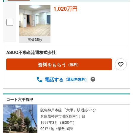
1,020万円
画像
35
枚
ASOQ不動産流通株式会社
資料をもらう
（無料）
電話する
（通話料無料）
コート六甲鶴甲
阪急神戸本線 「六甲」駅 徒歩25分
兵庫県神戸市灘区鶴甲1丁目
1997年3月（築30年）
99戸 / 地上階数10階