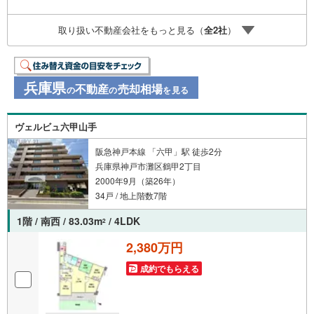
物件多数ございます。 地域密着の当店では2000万円台の
新築戸建や、1000万円台の中古マンションを始め多数物件
取り扱い不動産会社をもっと見る（
全
2
社
）
を取り扱っています。Yahoo！不動産に掲載しきれない物
件もご紹介できます。お気軽にお問合せください。弊社ホ
ームページへは「C21アクロス」で検索！
兵庫県
不動産
売却相場
の
の
を見る
ヴェルビュ六甲山手
阪急神戸本線 「六甲」駅 徒歩2分
兵庫県神戸市灘区鶴甲2丁目
2000年9月（築26年）
34戸 / 地上階数7階
1階 / 南西 / 83.03m
/ 4LDK
2
2,380万円
成約でもらえる