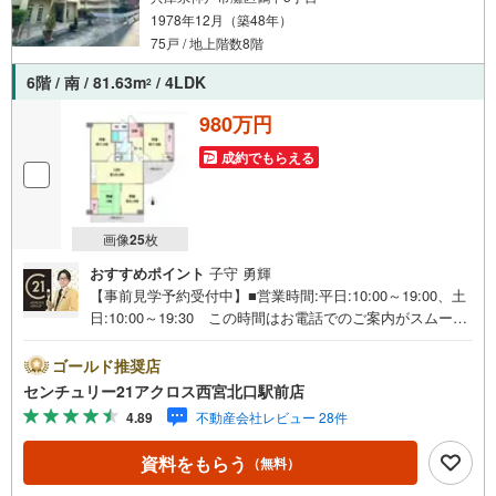
1978年12月（築48年）
75戸 / 地上階数8階
6階 / 南 / 81.63m
/ 4LDK
2
980万円
成約でもらえる
画像
25
枚
おすすめポイント
子守 勇輝
【事前見学予約受付中】■営業時間:平日:10:00～19:00、土
日:10:00～19:30 この時間はお電話でのご案内がスムーズ
です。【物件の特徴】・南向きバルコニー付きで陽当たり
良好です。上層階6階部分になります。4LDKと部屋数多く
ゴールド推奨店
ございます。○センチュリー21アクロスグループの3つの特
センチュリー21アクロス西宮北口駅前店
徴○■センチュリー21グループで28年連続No.1（1997年～2
4.89
不動産会社レビュー 28件
024年兵庫地区仲介実績） 尼崎・伊丹・西宮・宝塚にて8
店舗展開中。阪神間での購入や売却は当店にお任せ下さい■
資料をもらう
（無料）
お客様駐車場、キッズスペース完備 8店舗すべて駅前にご
ざいますが、お車でのお越しも大歓迎です。 お子様連れ