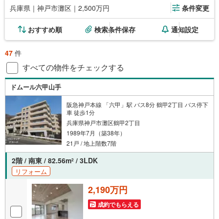
兵庫県｜神戸市灘区｜2,500万円
条件変更
おすすめ順
検索条件保存
通知設定
47
件
すべての物件をチェックする
ドムール六甲山手
阪急神戸本線 「六甲」駅 バス8分 鶴甲2丁目 バス停下
車 徒歩1分
兵庫県神戸市灘区鶴甲2丁目
1989年7月（築38年）
21戸 / 地上階数7階
2階 / 南東 / 82.56m
/ 3LDK
2
リフォーム
2,190万円
成約でもらえる