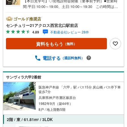
【本日見学可】◇現地説明会開催（要事前予約）■営業時
間:平日:10:00～19:00、土日:10:00～19:30 この時間はお
電話でのご案内がスムーズです。【物件の特徴】・緑豊か
な高台のひな壇に位置する団地型集合住宅です。南向きの
ゴールド推奨店
バルコニーにつき陽当たり良好。リフォーム済み♪○センチ
センチュリー21アクロス西宮北口駅前店
ュリー21アクロスグループの3つの特徴○■センチュリー21
4.89
不動産会社レビュー 28件
グループで28年連続No.1（1997年～2024年兵庫地区仲介実
績） 西宮・尼崎・伊丹・宝塚にて8店舗展開中。阪神間で
資料をもらう
（無料）
の購入や売却は当店にお任せ下さい■お客様駐車場、キッズ
スペースがございます。 8店舗すべて駅前にございます
が、お車でのお越しも大歓迎です。 お子様連れでもご安
電話する
（通話料無料）
心ください。■取り扱い物件多数ございます。 地域密着の
当店では2000万円台の新築戸建や、1000万円台の中古マン
ションを始め多数物件を取り扱っています。Yahoo！不動
サンヴィラ六甲2番館
産に掲載しきれない物件もご紹介できます。お気軽にお問
合せください。弊社ホームページへは「C21アクロス」で
阪急神戸本線 「六甲」駅 バス15分 炭山橋 バス停下車
検索！
徒歩7分
兵庫県神戸市灘区篠原台
1982年9月（築44年）
8戸 / 地上階数5階
2階 / 東 / 61.81m
/ 3LDK
2