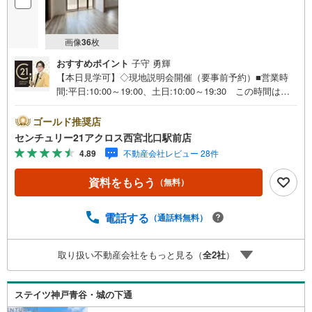
画像
36
枚
おすすめポイント
子守 勇輝
【本日見学可】◇現地説明会開催（要事前予約）■営業時
間:平日:10:00～19:00、土日:10:00～19:30 この時間はお
電話でのご案内がスムーズです。【物件の特徴】・2026年
2月リフォーム済。バス停まで徒歩1分です。眺望良好。閑
ゴールド推奨店
静な住宅地です。○センチュリー21アクロスグループの3つ
センチュリー21アクロス西宮北口駅前店
の特徴○■センチュリー21グループで28年連続No.1（1997年
4.89
不動産会社レビュー 28件
～2024年兵庫地区仲介実績） 西宮・尼崎・伊丹・宝塚に
て8店舗展開中。阪神間での購入や売却は当店にお任せ下さ
資料をもらう
（無料）
い■お客様駐車場、キッズスペースがございます。 8店舗
すべて駅前にございますが、お車でのお越しも大歓迎で
す。 お子様連れでもご安心ください。■取り扱い物件多数
電話する
（通話料無料）
ございます。 地域密着の当店では2000万円台の新築戸建
や、1000万円台の中古マンションを始め多数物件を取り扱
取り扱い不動産会社をもっと見る（
全
2
社
）
っています。Yahoo！不動産に掲載しきれない物件もご紹
介できます。お気軽にお問合せください。弊社ホームペー
ジへは「C21アクロス」で検索！
ステイツ神戸青谷・城の下通