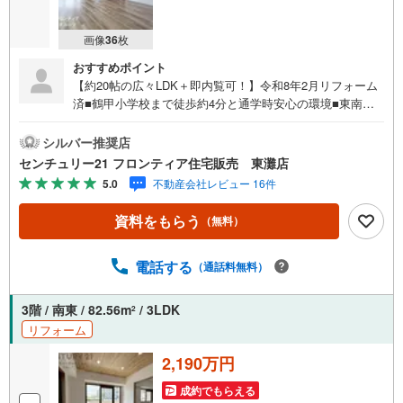
画像
36
枚
おすすめポイント
【約20帖の広々LDK＋即内覧可！】令和8年2月リフォーム
済■鶴甲小学校まで徒歩約4分と通学時安心の環境■東南・
南西向きの角部屋で陽当り・通風良好■全居室収納やクロー
ゼット3箇所など収納豊富 特徴・オートロック付きで来訪
シルバー推奨店
者が確認できて安心 リフォーム内容・システムキッチン交
センチュリー21 フロンティア住宅販売 東灘店
換・システムバス交換（浴室乾燥機付）・洗浄機能付トイ
5.0
不動産会社レビュー 16件
レ交換・洗面化粧台交換・フローリング、クロス張替・建
具、クローゼット交換・照明器具付 立地・神戸市立鶴甲小
資料をもらう
（無料）
学校まで徒歩約4分・神戸市立長峰中学校まで徒歩約36分
弊社が選ばれる理由 1.お金の扱い方のプロ、ファイナンシ
ャルプランナーが資金計画をサポート！2.買い替えなどに
電話する
（通話料無料）
も対応できる売却専門チームあり！3.たくさんの銀行と繋
がりがあるため、最も低金利になるように審査が可能！4.
3階 / 南東 / 82.56m
/ 3LDK
2
物件のお引渡し後に必要になったお家のリフォームも弊社
リフォーム
のリフォームプランナーがご提案！弊社は専門家同士が連
携をとっているため、より多くの知見がございますお気軽
2,190万円
にお問合せください！
成約でもらえる