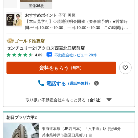
画像
36
枚
おすすめポイント
子守 勇輝
【本日見学可】◇現地説明会開催（要事前予約）■営業時
間:平日:10:00～19:00、土日:10:00～19:30 この時間はお
電話でのご案内がスムーズです。【物件の特徴】・バス停
より徒歩1分です。南西向き、前面に建物ないため、眺望良
ゴールド推奨店
好です。地下1階に専用のトランクルームございます。令和
センチュリー21アクロス西宮北口駅前店
2年3月にリフォーム履歴ございます。○センチュリー21ア
4.89
不動産会社レビュー 28件
クロスグループの3つの特徴○■センチュリー21グループで2
8年連続No.1（1997年～2024年兵庫地区仲介実績） 西
資料をもらう
（無料）
宮・尼崎・伊丹・宝塚にて8店舗展開中。阪神間での購入や
売却は当店にお任せ下さい■お客様駐車場、キッズスペース
がございます。 8店舗すべて駅前にございますが、お車で
電話する
（通話料無料）
のお越しも大歓迎です。 お子様連れでもご安心くださ
い。■取り扱い物件多数ございます。 地域密着の当店では
取り扱い不動産会社をもっと見る（
全
1
社
）
2000万円台の新築戸建や、1000万円台の中古マンションを
始め多数物件を取り扱っています。Yahoo！不動産に掲載
しきれない物件もご紹介できます。お気軽にお問合せくだ
朝日プラザ六甲2
さい。
東海道本線（JR西日本） 「六甲道」駅 徒歩6分
兵庫県神戸市灘区日尾町3丁目