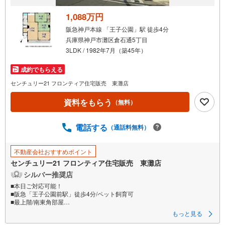
取
る
1,088万円
・
阪急神戸本線 「王子公園」駅 徒歩4分
条
兵庫県神戸市灘区倉石通5丁目
件
3LDK / 1982年7月（築45年）
を
マ
成約でもらえる
イ
センチュリー21 フロンティア住宅販売 東灘店
ペ
資料をもらう
ー
（無料）
ジ
に
電話する
（通話料無料）
保
存
不動産会社おすすめポイント
す
センチュリー21 フロンティア住宅販売 東灘店
る
シルバー推奨店
■本日ご対応可能！
■阪急「王子公園前駅」徒歩4分/ペット飼育可
■最上階/南東角部屋
■六甲山系の眺望あり
もっと見る
■当日のご相談予約はお電話がスムーズ