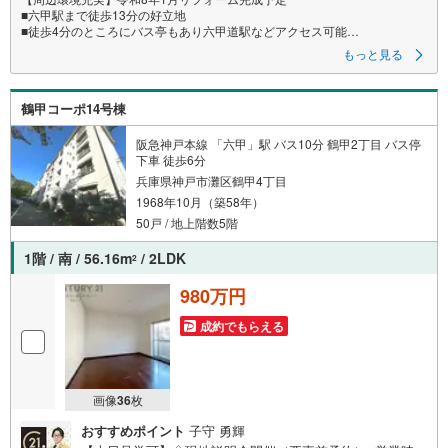
■六甲駅まで徒歩13分の好立地
■徒歩4分のところにバス亭もあり六甲道駅などアクセス可能
■近隣にはスーパーや飲食店、病院が揃い生活に便利な立地
もっと見る
特徴
・対面式キッチンでリビングの様子を見ながらお料理できます
鶴甲コーポ14号棟
・リフォームにより収納を追加 お部屋をすっきりと保てます
・南東向きバルコニーに面したリビングと洋室は日の差し込む明るい空間
です
阪急神戸本線 「六甲」駅 バス10分 鶴甲2丁目 バス停
下車 徒歩6分
リフォーム内容
兵庫県神戸市灘区鶴甲4丁目
・水回り一式新調（キッチン・洗面・お風呂・トイレ）
1968年10月（築58年）
・フローリング全室貼替
・間取り変更
50戸 / 地上階数5階
・洋室に収納を追加
1階 / 南 / 56.16m
/ 2LDK
2
立地
・神戸市立美野丘小学校まで徒歩約17分
980万円
・神戸市立長峰中学校まで徒歩約15分
成約でもらえる
弊社が選ばれる理由
1.お金の扱い方のプロ、ファイナンシャルプランナーが資金計画をサポー
ト！
2.買い替えなどにも対応できる売却専門チームあり！
3.たくさんの銀行と繋がりがあるため、最も低金利になるように審査が可
画像
36
枚
能！
おすすめポイント
子守 勇輝
4.物件のお引渡し後に必要になったお家のリフォームも弊社のリフォームプ
ランナーがご提案！