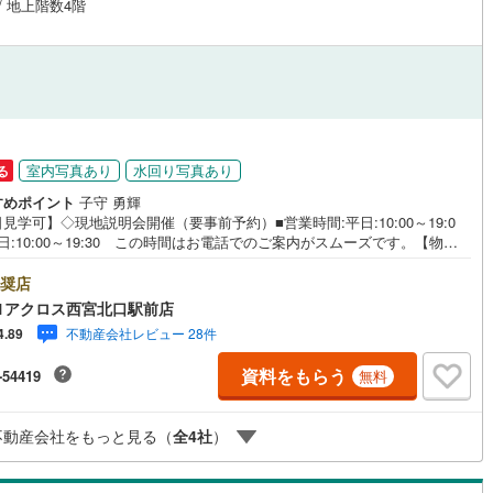
 / 地上階数4階
室内写真あり
水回り写真あり
る
すめポイント
子守 勇輝
見学可】◇現地説明会開催（要事前予約）■営業時間:平日:10:00～19:0
日:10:00～19:30 この時間はお電話でのご案内がスムーズです。【物件
徴】・令和8年3月キッチン新調、フローリング・クロス全面・CF貼替、洗
ン・洗濯水栓・スイッチ・コンセントプレート交換、畳表替え、襖張替の
奨店
ォーム済みです。○センチュリー21アクロスグループの3つの特徴○■センチ
1アクロス西宮北口駅前店
21グループで28年連続No.1（1997年～2024年兵庫地区仲介実績） 西
不動産会社レビュー 28件
4.89
尼崎・伊丹・宝塚にて8店舗展開中。阪神間での購入や売却は当店にお任せ
い■お客様駐車場、キッズスペースがございます。 8店舗すべて駅前にご
資料をもらう
-54419
無料
ますが、お車でのお越しも大歓迎です。 お子様連れでもご安心くださ
■取り扱い物件多数ございます。 地域密着の当店では2000万円台の新築
や、1000万円台の中古マンションを始め多数物件を取り扱っています。Ya
不動産会社をもっと見る（
全
4
社
）
o！不動産に掲載しきれない物件もご紹介できます。お気軽にお問合せくださ