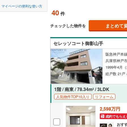
中国
鳥取
宝塚市
(
7
神戸電鉄
マイページの便利な使い方
ペット可
40
件
川西市
神戸電鉄
(
1
四国
徳島
配置、向き、
神戸高速
加西市
(
0
まとめて
チェックした物件を
九州・沖縄
福岡
神戸市営
角住戸
（
丹波市
(
0
セレッソコート御影山手
智頭急行
(
淡路市
(
1
階下に住
阪急神戸本線
たつの市
0
0
0
0
0
0
兵庫県神戸
該当物件
該当物件
該当物件
該当物件
該当物件
該当物件
件
件
件
件
件
件
構造・規模・
加古郡稲
1999年4月
総戸数 21戸
神崎郡福
耐震構造
赤穂郡上
大規模（
1階 / 南東 / 78.34m
/ 3LDK
2
（
1
）
人気物件TOP10入り
リフォーム
美方郡新
2,598万円
立地
成約でもらえ
最寄りの
おす