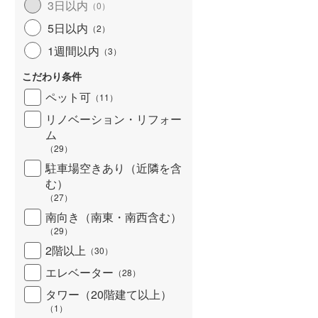
3日以内
（
0
）
5日以内
（
2
）
1週間以内
（
3
）
こだわり条件
ペット可
（
11
）
リノベーション・リフォー
ム
（
29
）
駐車場空きあり（近隣を含
む）
（
27
）
南向き（南東・南西含む）
（
29
）
2階以上
（
30
）
エレベーター
（
28
）
タワー（20階建て以上）
（
1
）