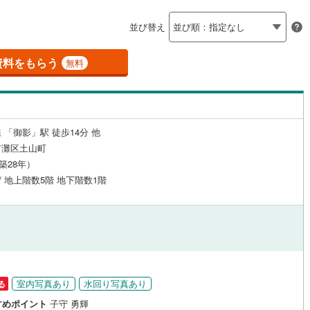
島根
岡山
広島
山口
6
)
三木市
(
0
)
有馬線
(
0
)
神戸電鉄三田線
(
0
)
（
11
）
24時間有人管理
（
0
）
並び替え
公園都市線
2
)
(
0
)
小野市
山陽電鉄本線
(
0
)
(
0
)
香川
愛媛
高知
保存した条件を見る
建ち方、日当たり
線（東西線）
(
0
)
神戸高速線（南北線）
(
0
)
)
丹波篠山市
(
0
)
資料をもらう
無料
佐賀
長崎
熊本
大分
地下鉄北神線
(
0
)
神戸新交通六甲アイランド線
(
0
)
17
）
南向き（南東・南西含む）
)
南あわじ市
(
0
)
（
29
）
0
)
京都丹後鉄道宮豊線
(
0
)
)
宍粟市
(
0
)
戸なし
（
6
）
メゾネット
（
1
）
 「御影」駅 徒歩14分 他
(
0
)
川辺郡猪名川町
(
2
)
この条件で検索する
この条件で検索する
この条件で検索する
この条件で検索する
この条件で検索する
この条件で検索する
市区町村以下を選択
市区町村を選択す
駅を選択する
市灘区土山町
施工・品質・工法関連
美町
(
0
)
加古郡播磨町
(
0
)
（築28年）
 / 地上階数5階 地下階数1階
崎町
（
10
(
）
0
)
神崎郡神河町
免震構造
（
0
）
(
0
)
郡町
総戸数200以上）
(
0
)
佐用郡佐用町
タワー（20階建て以上）
(
0
)
（
1
）
温泉町
(
0
)
室内写真あり
水回り写真あり
る
駅が始発駅
（
0
）
海まで2km以内
（
3
）
すめポイント
子守 勇輝