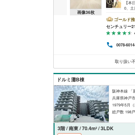
【本日
0、土
共用施設
画像
36
枚
の特
等住
ゴールド推
コンシェ
庭付き
センチュリー2
ープで
丹・
設備
様駐
0078-6014
お車
床暖房
（
件多数
台の
取り扱い
載し
間取り、居室
ドルミ灘B棟
バリアフ
阪神本線 「
LD
兵庫県神戸市
1979年5月
リビング
総戸数 198戸
（
21
）
3階 / 南東 / 70.4m
/ 3LDK
2
キッチン