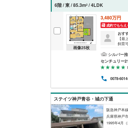
6階 / 東 / 85.3m
/ 4LDK
2
3,480万円
成約でもらえ
おす
【最
飼育
画像
25
枚
コニ
共に
シルバー推
の続
センチュリー2
対面
す・
分・鷹
0078-6014
ァイ
きる
にな
ムも
ステイツ神戸青谷・城の下通
際に
阪急神戸本線
兵庫県神戸市
1995年4月