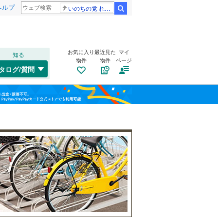
ヘルプ
いのちの党 れいわ新選組
検索
お気に入り
最近見た
マイ
知る
物件
物件
ページ
山陽本線（JR西日本）
(
0
)
タログ/質問
姫新線
(
0
)
兵庫区
大石東町
(
27
(
2
)
)
福島
東西線
(
0
)
垂水区
篠原伯母野山町
(
83
)
(
3
)
栃木
群馬
山梨
西区
城の下通
(
37
)
(
2
)
高羽
自転車置き場
(
1
)
（
40
）
明石市
(
89
)
寺口町
バイク置き場
(
1
)
（
26
）
芦屋市
(
58
)
阪急伊丹線
(
0
)
灘南通
防犯カメラ
(
1
)
（
8
）
豊岡市
(
0
)
阪神本線
(
32
)
和歌山
森後町
(
1
)
西脇市
(
0
)
能勢電鉄妙見線
(
0
)
摩耶海岸通
(
1
)