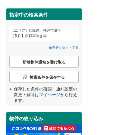
高砂市
(
1
)
神戸電鉄粟生線
(
0
)
三田市
山陽電鉄網干線
(
8
)
(
0
)
指定中の検索条件
神戸新交通ポートアイランド線
(
0
)
養父市
(
0
)
エリア
兵庫県、神戸市灘区
宮崎
鹿児島
沖縄
条件
自転車置き場
北条鉄道
(
0
)
2階以上
（
30
）
朝来市
(
1
)
条件をリセットする
加東市
(
0
)
最上階
（
5
）
こ
多可郡多可町
(
0
)
新着物件通知を受け取る
の
する
る
条件をリセットする
条件をリセットする
条件をリセットする
条件をリセットする
条件をリセットする
条件をリセットする
検
神崎郡市川町
(
0
)
索
検索条件を保存する
条
揖保郡太子町
制震構造
（
0
）
(
0
)
件
保存した条件の確認・通知設定の
で
美方郡香美町
低層マンション（4階建て以
(
0
)
変更・解除は
マイページ
から行え
通
ます。
下）
（
11
）
知
を
受
物件の絞り込み
け
取
小学校まで1km以内
（
24
）
る