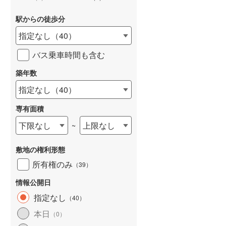
駅からの徒歩分
指定なし
（
40
）
バス乗車時間も含む
詳しく見る
築年数
指定なし
（
40
）
専有面積
下限なし
上限なし
~
敷地の権利形態
所有権のみ
（
39
）
情報公開日
指定なし
（
40
）
本日
（
0
）