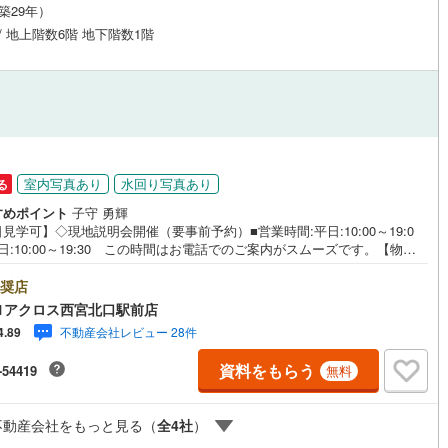
（築29年）
応
 / 地上階数6階 地下階数1階
ン内見(相談)可
（
31
）
IT重説可
（
21
）
ン対応とは？
室内写真あり
水回り写真あり
る
すめポイント
子守 勇輝
見学可】◇現地説明会開催（要事前予約）■営業時間:平日:10:00～19:0
日:10:00～19:30 この時間はお電話でのご案内がスムーズです。【物件
徴】・阪神間一望！緑豊かな高台に立地するマンションです。2026年5月内
ルリフォーム済み。○センチュリー21アクロスグループの3つの特徴○■セン
奨店
ー21グループで28年連続No.1（1997年～2024年兵庫地区仲介実績） 西
1アクロス西宮北口駅前店
尼崎・伊丹・宝塚にて8店舗展開中。阪神間での購入や売却は当店にお任せ
不動産会社レビュー 28件
4.89
い■お客様駐車場、キッズスペースがございます。 8店舗すべて駅前にご
ますが、お車でのお越しも大歓迎です。 お子様連れでもご安心くださ
資料をもらう
-54419
無料
■取り扱い物件多数ございます。 地域密着の当店では2000万円台の新築
や、1000万円台の中古マンションを始め多数物件を取り扱っています。Ya
o！不動産に掲載しきれない物件もご紹介できます。お気軽にお問合せくださ
不動産会社をもっと見る（
全
4
社
）
弊社ホームページへは「C21アクロス」で検索！