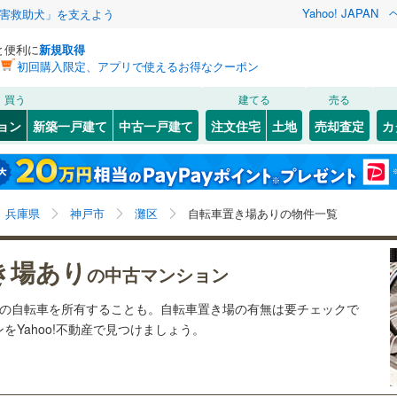
Yahoo! JAPAN
害救助犬」を支えよう
と便利に
新規取得
初回購入限定、アプリで使えるお得なクーポン
検索条件を保存しました
買う
建てる
売る
（JR西日本）
(
37
)
福知山線
(
0
)
リノベーション
ョン
新築一戸建て
中古一戸建て
注文住宅
土地
売却査定
カ
この検索条件の新着物件通知は、
マイページ
から設定できます。
0
)
播但線
(
0
)
ション・リフォーム
築古・築30年以上
（
27
）
1
(
1
)
)
灘区
上野通
(
40
(
1
)
)
岩手
宮城
秋田
山形
山陰本線
(
0
)
(
)
4
)
須磨区
桜口町
(
(
54
2
)
)
兵庫県、神戸市灘区、自転車置き場
神奈川
埼玉
千葉
茨城
線
(
0
)
兵庫県
神戸市
灘区
自転車置き場ありの物件一覧
(
1
)
中央区
篠原南町
(
86
(
1
)
)
町
クスあり
(
1
)
（
12
）
高尾通
24時間ゴミ出し可
(
6
)
（
1
）
長野
富山
石川
福井
地下鉄西神・山手線
(
0
)
神戸市営地下鉄海岸線
(
0
)
き場あり
4
)
尼崎市
(
101
)
の中古マンション
検索条件を保存する
ルーム
)
（
3
）
鶴甲
エレベーター
(
4
)
（
28
）
閉じる
閉じる
お気に入りリストを見る
お気に入りリストを見る
閉じる
閉じる
02
)
洲本市
(
0
)
岐阜
静岡
三重
本線
(
36
)
阪急今津線
(
0
)
数の自転車を所有することも。自転車置き場の有無は要チェックで
きあり（近隣を含む）
)
灘北通
オートロック
(
1
)
（
18
）
マイページ
Yahoo!不動産で見つけましょう。
1
)
相生市
(
0
)
線
(
0
)
阪急宝塚本線
(
0
)
兵庫
京都
滋賀
奈良
)
箕岡通
(
1
)
(
20
)
赤穂市
(
1
)
川線
(
0
)
阪神なんば線
(
0
)
約
(
1
)
六甲台町
(
1
)