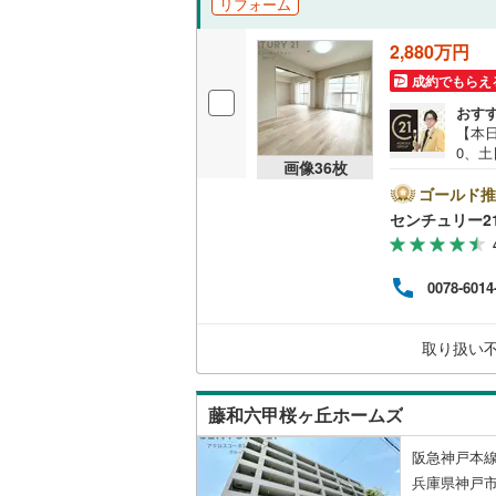
リフォーム
独立型キ
2,880万円
成約でもらえ
浴室
おす
【本日
浴室乾燥
0、土
画像
36
枚
の特徴
バルコニー、
ス可
ゴールド推
乾燥
センチュリー2
3つの
ルーフバ
区仲
却は
0078-6014
収納
舗す
もご
0万
ウォーク
取り扱い
てい
（
7
）
藤和六甲桜ヶ丘ホームズ
販売、価格、
阪急神戸本線
即入居可
兵庫県神戸