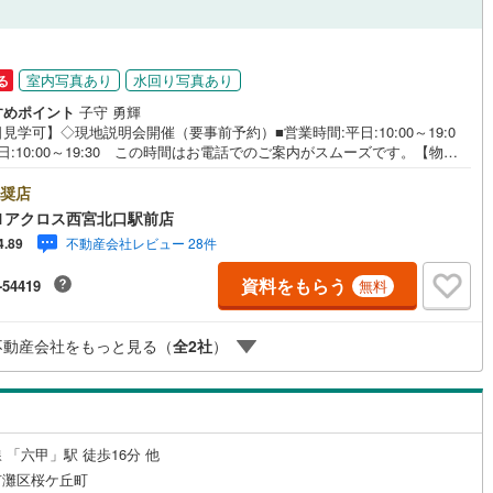
ッチン
（
4
）
対面キッチン
（
21
）
室内写真あり
水回り写真あり
る
すめポイント
子守 勇輝
見学可】◇現地説明会開催（要事前予約）■営業時間:平日:10:00～19:0
機あり
（
15
）
浴室に窓あり
（
7
）
日:10:00～19:30 この時間はお電話でのご案内がスムーズです。【物件
】・阪神「新在家」駅徒歩5分、JR「六甲道」駅徒歩11分の2WAYアクセ
庭
。ペット飼育可。令和7年12月フルリフォーム実施済み♪食洗機や浴室暖房
奨店
機など住宅設備も一新されています。○センチュリー21アクロスグループの
1アクロス西宮北口駅前店
特徴○■センチュリー21グループで28年連続No.1（1997年～2024年兵庫地
ルコニー
（
1
）
専用庭
（
3
）
不動産会社レビュー 28件
4.89
介実績） 西宮・尼崎・伊丹・宝塚にて8店舗展開中。阪神間での購入や売
当店にお任せ下さい■お客様駐車場、キッズスペースがございます。 8店
資料をもらう
-54419
無料
べて駅前にございますが、お車でのお越しも大歓迎です。 お子様連れで
安心ください。■取り扱い物件多数ございます。 地域密着の当店では200
円台の新築戸建や、1000万円台の中古マンションを始め多数物件を取り扱っ
インクローゼット
不動産会社をもっと見る（
全
2
社
）
ます。Yahoo！不動産に掲載しきれない物件もご紹介できます。
契約、入居関連など
 「六甲」駅 徒歩16分 他
能
（
17
）
市灘区桜ケ丘町