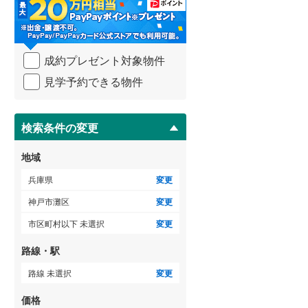
・
条
件
を
ゲストルーム
（
1
）
成約プレゼント対象物件
マ
イ
見学予約できる物件
ペ
ー
ＴＶモニタ付インターホン
ジ
に
検索条件の変更
（
21
）
保
存
地域
す
る
兵庫県
変更
神戸市灘区
変更
市区町村以下 未選択
変更
路線・駅
路線 未選択
変更
価格