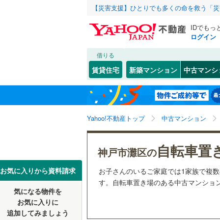
【災害支援】ひとりでも多くの命を救う「災
IDでもっ
ログイン
借りる
北海道
JR
北海道
東海道本線
こだわり条件
リフォーム、
賃貸住宅
新築マンション
中古マンシ
加古川線
(
リノベー
神戸市
東灘区
岩屋北町
(
9
東北
青森
（
29
）
赤穂線
(
0
)
長田区
桜ケ丘町
(
6
関東
東京
山陽新幹
Yahoo!不動産トップ
中古マンション
共用設備
北区
篠原北町
(
13
)
新在家南
宅配ボッ
信越・北陸
新潟
地下鉄
神戸市営
自転車置
兵庫県のそのほ
姫路市
(
6
神戸市灘区の
土山町
トランク
(
1
かの地域
西宮市
(
2
東海
愛知
私鉄・その他
阪急神戸
お気に入りから資料請求
お子さんのいるご家庭では1家族で複
長峰台
駐車場空
(
1
す。自転車置き場のある中古マンションを
伊丹市
(
6
阪急甲陽
気になる物件を
（
27
）
近畿
大阪
日尾町
(
1
お気に入りに
加古川市
阪神武庫
追加してみましょう
管理・管理規
六甲山町