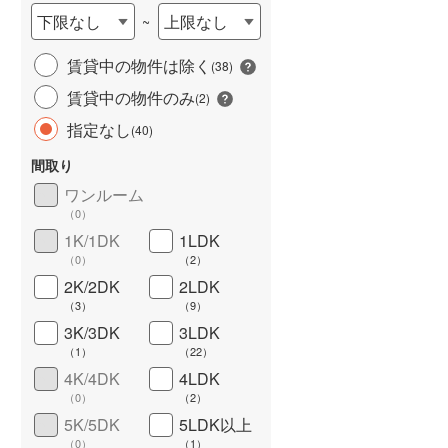
下限なし
上限なし
~
賃貸中の物件は除く
(
38
)
賃貸中の物件のみ
(
2
)
指定なし
(
40
)
間取り
ワンルーム
ワイドバルコニー
（
7
）
（
0
）
1K/1DK
1LDK
（
0
）
（
2
）
2K/2DK
2LDK
（
3
）
（
9
）
3K/3DK
3LDK
（
1
）
（
22
）
4K/4DK
4LDK
（
0
）
（
2
）
5K/5DK
5LDK以上
（
0
）
（
1
）