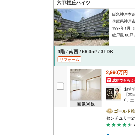
六甲桜丘ハイツ
阪急神戸本線
兵庫県神戸
1997年1月
総戸数 86戸
4階 / 南西 / 66.0m
/ 3LDK
2
リフォーム
2,990万円
成約でもらえ
おす
【本日
0、土
画像
36
枚
の特
フォ
ゴールド推
ます
センチュリー2
グルー
24
の購