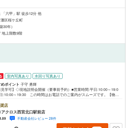
 「六甲」駅 徒歩12分 他
市灘区桜ケ丘町
（築30年）
 / 地上階数9階
室内写真あり
水回り写真あり
る
すめポイント
子守 勇輝
見学可】◇現地説明会開催（要事前予約）■営業時間:平日:10:00～19:0
日:10:00～19:30 この時間はお電話でのご案内がスムーズです。【物件
徴】・阪急「六甲」駅徒歩12分の交通便利な立地です。令和8年6月フルリ
ーム済みです♪小中学校、スーパー、公園などの生活施設が近隣に揃ってい
奨店
。南西向きバルコニー付きで陽当たり良好です♪○センチュリー21アクロス
1アクロス西宮北口駅前店
プの3つの特徴○■センチュリー21グループで28年連続No.1（1997年～20
不動産会社レビュー 28件
4.89
年兵庫地区仲介実績） 西宮・尼崎・伊丹・宝塚にて8店舗展開中。阪神間で
入や売却は当店にお任せ下さい■お客様駐車場、キッズスペースがございま