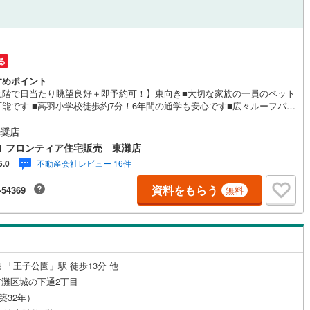
る
すめポイント
上階で日当たり眺望良好＋即予約可！】東向き■大切な家族の一員のペット
可能です ■高羽小学校徒歩約7分！6年間の通学も安心です■広々ルーフバル
ーがあり趣味など利用可能 特徴・高台に位置するため、昼間の見晴らしと
、夜は神戸の夜景をお楽しみいただけます・15.5帖のリビングと6帖の和室
奨店
き間で広々とご利用いただけます・ご家族の様子を見ながら料理ができる
1 フロンティア住宅販売 東灘店
式キッチン ・宅配ボックス付きなので不在でも安心して荷物を受け取れま
不動産会社レビュー 16件
5.0
窓がたくさんあるので喚起もバッチリです 立地・高羽小学校まで徒歩約7
匠中学校まで徒歩約12分 弊社が選ばれる理由 1.お金の扱い方のプロ、フ
資料をもらう
-54369
無料
ナンシャルプランナーが資金計画をサポート！2.買い替えなどにも対応で
売却専門チームあり！3.たくさんの銀行と繋がりがあるため、最も低金利
るように審査が可能！4.物件のお引渡し後に必要になったお家のリフォー
弊社のリフォームプランナーがご提案！5.定期的にご連絡を繋ぎ、有事の
迅速にサポートいたします
 「王子公園」駅 徒歩13分 他
灘区城の下通2丁目
（築32年）