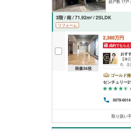
総戸数 17戸
3階 / 南 / 71.92m
/ 2SLDK
2
リフォーム
2,380万円
成約でもらえ
おす
【本日
0、土
画像
36
枚
の特
濯パ
ゴールド推
リフ
センチュリー2
ュリー
宮・
下さ
0078-6014
ざい
い。
戸建
取り扱い
ho
い。