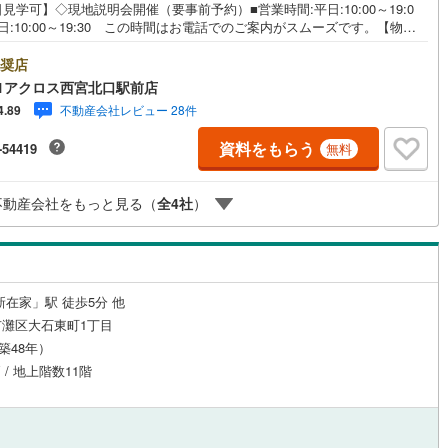
見学可】◇現地説明会開催（要事前予約）■営業時間:平日:10:00～19:0
日:10:00～19:30 この時間はお電話でのご案内がスムーズです。【物件
徴】・室内全面リフォーム済み。床暖房・ビルトイン食洗機・浴室乾燥機
宅設備も充実♪1階部分でエントランスからの移動も楽々で広々とした専用
奨店
ルジュサービス
（
1
）
キッズルーム
（
0
）
♪○センチュリー21アクロスグループの3つの特徴○■センチュリー21グル
1アクロス西宮北口駅前店
28年連続No.1（1997年～2024年兵庫地区仲介実績） 西宮・尼崎・伊
不動産会社レビュー 28件
4.89
宝塚にて8店舗展開中。阪神間での購入や売却は当店にお任せ下さい■お客
車場、キッズスペースがございます。 8店舗すべて駅前にございますが、
資料をもらう
-54419
無料
でのお越しも大歓迎です。 お子様連れでもご安心ください。■取り扱い物
5
）
オール電化
（
1
）
ございます。 地域密着の当店では2000万円台の新築戸建や、1000万円
中古マンションを始め多数物件を取り扱っています。Yahoo！不動産に掲
不動産会社をもっと見る（
全
4
社
）
きれない物件もご紹介できます。
全体
リー住宅
（
6
）
新在家」駅 徒歩5分 他
灘区大石東町1丁目
（築48年）
ダイニング15畳以上
 / 地上階数11階