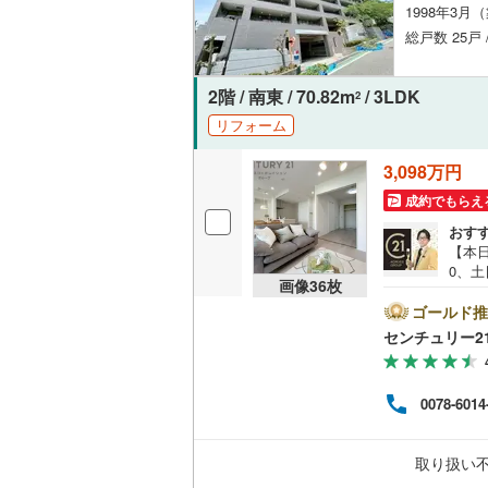
1998年3月
オンライン対
総戸数 25戸
オンライ
2階 / 南東 / 70.82m
/ 3LDK
2
オンライ
リフォーム
3,098万円
成約でもらえ
おす
【本日
0、土
画像
36
枚
の特
装フ
ゴールド推
チュリ
センチュリー2
宮・
下さ
ざい
0078-6014
い。
戸建
ho
取り扱い
い。