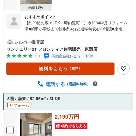
画像
36
枚
おすすめポイント
【約20帖の広々LDK＋即内覧可！】令和8年2月リフォーム
済■鶴甲小学校まで徒歩約4分と通学時安心の環境■東南・
南西向きの角部屋で陽当り・通風良好■全居室収納やクロー
ゼット3箇所など収納豊富 特徴・オートロック付きで来訪
シルバー推奨店
者が確認できて安心 リフォーム内容・システムキッチン交
センチュリー21 フロンティア住宅販売 東灘店
換・システムバス交換（浴室乾燥機付）・洗浄機能付トイ
5.0
不動産会社レビュー 16件
レ交換・洗面化粧台交換・フローリング、クロス張替・建
具、クローゼット交換・照明器具付 立地・神戸市立鶴甲小
資料をもらう
（無料）
学校まで徒歩約4分・神戸市立長峰中学校まで徒歩約36分
弊社が選ばれる理由 1.お金の扱い方のプロ、ファイナンシ
ャルプランナーが資金計画をサポート！2.買い替えなどに
電話する
（通話料無料）
も対応できる売却専門チームあり！3.たくさんの銀行と繋
がりがあるため、最も低金利になるように審査が可能！4.
3階 / 南東 / 82.56m
/ 3LDK
2
物件のお引渡し後に必要になったお家のリフォームも弊社
リフォーム
のリフォームプランナーがご提案！弊社は専門家同士が連
携をとっているため、より多くの知見がございますお気軽
2,190万円
にお問合せください！
成約でもらえる