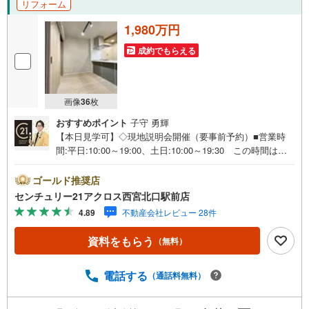
リフォーム
1,980万円
成約でもらえる
画像
36
枚
おすすめポイント
子守 勇輝
【本日見学可】◇現地説明会開催（要事前予約）■営業時
間:平日:10:00～19:00、土日:10:00～19:30 この時間はお
電話でのご案内がスムーズです。【物件の特徴】・2026年
1月リフォーム済。JR「六甲道」駅まで徒歩6分。対面式の
ゴールド推奨店
システムキッチンで家事も捗ります。○センチュリー21ア
センチュリー21アクロス西宮北口駅前店
クロスグループの3つの特徴○■センチュリー21グループで2
4.89
不動産会社レビュー 28件
8年連続No.1（1997年～2024年兵庫地区仲介実績） 西
宮・尼崎・伊丹・宝塚にて8店舗展開中。阪神間での購入や
資料をもらう
（無料）
売却は当店にお任せ下さい■お客様駐車場、キッズスペース
がございます。 8店舗すべて駅前にございますが、お車で
のお越しも大歓迎です。 お子様連れでもご安心くださ
電話する
（通話料無料）
い。■取り扱い物件多数ございます。 地域密着の当店では
2000万円台の新築戸建や、1000万円台の中古マンションを