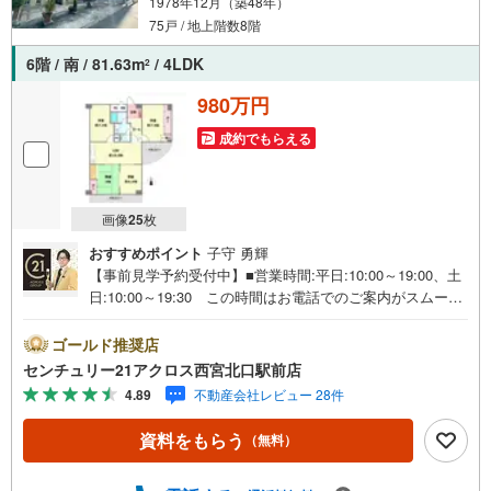
1978年12月（築48年）
75戸 / 地上階数8階
6階 / 南 / 81.63m
/ 4LDK
2
980万円
成約でもらえる
画像
25
枚
おすすめポイント
子守 勇輝
【事前見学予約受付中】■営業時間:平日:10:00～19:00、土
日:10:00～19:30 この時間はお電話でのご案内がスムーズ
です。【物件の特徴】・南向きバルコニー付きで陽当たり
良好です。上層階6階部分になります。4LDKと部屋数多く
ゴールド推奨店
ございます。○センチュリー21アクロスグループの3つの特
センチュリー21アクロス西宮北口駅前店
徴○■センチュリー21グループで28年連続No.1（1997年～2
4.89
不動産会社レビュー 28件
024年兵庫地区仲介実績） 尼崎・伊丹・西宮・宝塚にて8
店舗展開中。阪神間での購入や売却は当店にお任せ下さい■
資料をもらう
（無料）
お客様駐車場、キッズスペース完備 8店舗すべて駅前にご
ざいますが、お車でのお越しも大歓迎です。 お子様連れ