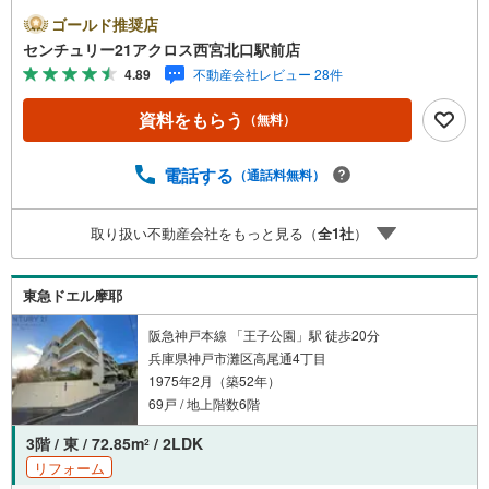
神・阪急3WAYアクセス可能な便利な立地！南東向きバル
ゴールド推奨店
コニー付きで陽当たり良好♪○センチュリー21アクロスグル
センチュリー21アクロス西宮北口駅前店
ープの3つの特徴○■センチュリー21グループで28年連続No.
4.89
不動産会社レビュー 28件
1（1997年～2024年兵庫地区仲介実績） 西宮・尼崎・伊
丹・宝塚にて8店舗展開中。阪神間での購入や売却は当店に
資料をもらう
（無料）
お任せ下さい■お客様駐車場、キッズスペースがございま
す。 8店舗すべて駅前にございますが、お車でのお越しも
大歓迎です。 お子様連れでもご安心ください。■取り扱い
電話する
（通話料無料）
物件多数ございます。 地域密着の当店では2000万円台の
新築戸建や、1000万円台の中古マンションを始め多数物件
取り扱い不動産会社をもっと見る（
全
1
社
）
を取り扱っています。Yahoo！不動産に掲載しきれない物
件もご紹介できます。お気軽にお問合せください。弊社ホ
ームページへは「C21アクロス」で検索！
東急ドエル摩耶
阪急神戸本線 「王子公園」駅 徒歩20分
兵庫県神戸市灘区高尾通4丁目
1975年2月（築52年）
69戸 / 地上階数6階
3階 / 東 / 72.85m
/ 2LDK
2
リフォーム