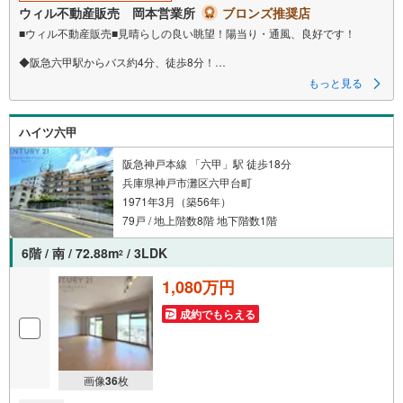
ウィル不動産販売 岡本営業所
ブロンズ推奨店
■ウィル不動産販売■見晴らしの良い眺望！陽当り・通風、良好です！
◆阪急六甲駅からバス約4分、徒歩8分！
◆長峰台2丁目にある団地型マンション！
もっと見る
◆建物は6階建て、エレベーターはありません！
◇4階部分・南東向きで日当たり良好！
ハイツ六甲
◇実質3階部分！
◇リフォーム歴あり！
◇専有面積52.00m2の1LDK！
阪急神戸本線 「六甲」駅 徒歩18分
◇全室に窓付きで風通し良好！
兵庫県神戸市灘区六甲台町
◇リフォームプランもご提案いたします！
1971年3月（築56年）
◇三宮から梅田までを一望できる眺望！
◇お気軽にお問い合わせください！
79戸 / 地上階数8階 地下階数1階
宝塚で創業30年！東証上場のウィルで安心取引！定休日無！キッズスペー
6階 / 南 / 72.88m
/ 3LDK
2
ス有！オンライン相談対応！平日特典！一緒にあなたにとってベストなお
住まいを探しましょう！
1,080万円
＝＝＝＝＝＝＝＝＝＝＝＝＝＝＝＝＝＝＝
成約でもらえる
【営業時間 10:00～19:00】（定休日なし）
上記時間はお電話が繋がりやすくなっております。ぜひお気軽にご連絡下
さい！
現地を見学される場合は「室内・現地を見学する（無料）」ボタンより
ご希望の日時をご記入いただけますとスムーズにご案内が可能です。
画像
36
枚