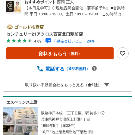
おすすめポイント
西岡 正人
【本日見学可】◇現地説明会開催（要事前予約）■営業時
間:平日:10:00～19:00、土日:10:00～19:30 この時間はお
電話でのご案内がスムーズです。【物件の特徴】・南東向
き角住戸で上層階6階部分につき陽当たり通風良好です♪エ
ゴールド推奨店
レベーター付きマンションになります。室内リフォーム済
センチュリー21アクロス西宮北口駅前店
みですぐにでもお住まいいただけます♪○センチュリー21ア
4.89
不動産会社レビュー 28件
クロスグループの3つの特徴○■センチュリー21グループで2
8年連続No.1（1997年～2024年兵庫地区仲介実績） 西
資料をもらう
（無料）
宮・尼崎・伊丹・宝塚にて8店舗展開中。阪神間での購入や
売却は当店にお任せ下さい■お客様駐車場、キッズスペース
がございます。 8店舗すべて駅前にございますが、お車で
電話する
（通話料無料）
のお越しも大歓迎です。 お子様連れでもご安心くださ
い。■取り扱い物件多数ございます。 地域密着の当店では
取り扱い不動産会社をもっと見る（
全
1
社
）
2000万円台の新築戸建や、1000万円台の中古マンションを
始め多数物件を取り扱っています。Yahoo！不動産に掲載
しきれない物件もご紹介できます。お気軽にお問合せくだ
エスペランス上野
さい。
阪急神戸本線 「王子公園」駅 徒歩11分
兵庫県神戸市灘区上野通4丁目
1995年5月（築32年）
10戸 / 地上階数5階 地下階数1階