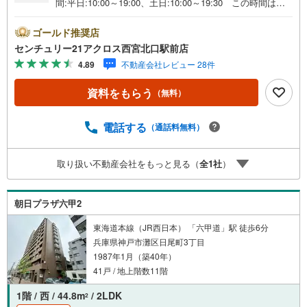
間:平日:10:00～19:00、土日:10:00～19:30 この時間はお
電話でのご案内がスムーズです。【物件の特徴】・バス停
より徒歩1分です。南西向き、前面に建物ないため、眺望良
ゴールド推奨店
好です。地下1階に専用のトランクルームございます。令和
センチュリー21アクロス西宮北口駅前店
2年3月にリフォーム履歴ございます。○センチュリー21ア
4.89
不動産会社レビュー 28件
クロスグループの3つの特徴○■センチュリー21グループで2
8年連続No.1（1997年～2024年兵庫地区仲介実績） 西
資料をもらう
（無料）
宮・尼崎・伊丹・宝塚にて8店舗展開中。阪神間での購入や
売却は当店にお任せ下さい■お客様駐車場、キッズスペース
がございます。 8店舗すべて駅前にございますが、お車で
電話する
（通話料無料）
のお越しも大歓迎です。 お子様連れでもご安心くださ
い。■取り扱い物件多数ございます。 地域密着の当店では
取り扱い不動産会社をもっと見る（
全
1
社
）
2000万円台の新築戸建や、1000万円台の中古マンションを
始め多数物件を取り扱っています。Yahoo！不動産に掲載
しきれない物件もご紹介できます。お気軽にお問合せくだ
朝日プラザ六甲2
さい。
東海道本線（JR西日本） 「六甲道」駅 徒歩6分
兵庫県神戸市灘区日尾町3丁目
1987年1月（築40年）
41戸 / 地上階数11階
1階 / 西 / 44.8m
/ 2LDK
2