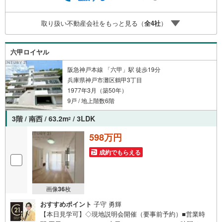
ご安心ください。■取り扱い物件多数ございます。 地域密
着の当店では2000万円台の新築戸建や、1000万円台の中古
取り扱い不動産会社をもっと見る（
全
4
社
）
マンションを始め多数物件を取り扱っています。Yahoo！
不動産に掲載しきれない物件もご紹介できます。お気軽に
お問合せください。
六甲ロイヤル
阪急神戸本線 「六甲」駅 徒歩19分
兵庫県神戸市灘区鶴甲3丁目
1977年3月（築50年）
9戸 / 地上階数6階
3階 / 南西 / 63.2m
/ 3LDK
2
598万円
成約でもらえる
画像
36
枚
おすすめポイント
子守 勇輝
【本日見学可】◇現地説明会開催（要事前予約）■営業時