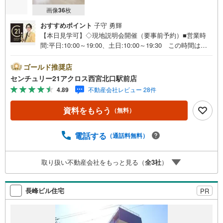
画像
36
枚
おすすめポイント
子守 勇輝
【本日見学可】◇現地説明会開催（要事前予約）■営業時
間:平日:10:00～19:00、土日:10:00～19:30 この時間はお
電話でのご案内がスムーズです。【物件の特徴】・阪急
「六甲」駅徒歩12分の交通便利な立地です。令和8年6月フ
ゴールド推奨店
ルリフォーム済みです♪小中学校、スーパー、公園などの
センチュリー21アクロス西宮北口駅前店
生活施設が近隣に揃っています。南西向きバルコニー付き
4.89
不動産会社レビュー 28件
で陽当たり良好です♪○センチュリー21アクロスグループの
3つの特徴○■センチュリー21グループで28年連続No.1（199
資料をもらう
（無料）
7年～2024年兵庫地区仲介実績） 西宮・尼崎・伊丹・宝
塚にて8店舗展開中。阪神間での購入や売却は当店にお任せ
下さい■お客様駐車場、キッズスペースがございます。 8
電話する
（通話料無料）
店舗すべて駅前にございますが、お車でのお越しも大歓迎
です。 お子様連れでもご安心ください。■取り扱い物件多
取り扱い不動産会社をもっと見る（
全
3
社
）
数ございます。 地域密着の当店では2000万円台の新築戸
建や、1000万円台の中古マンションを始め多数物件を取り
扱っています。Yahoo！不動産に掲載しきれない物件もご
長峰ビル住宅
PR
紹介できます。