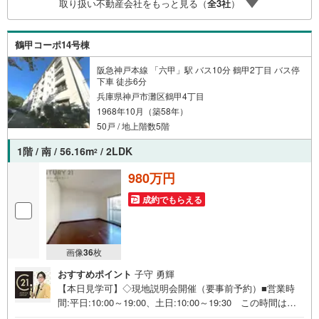
取り扱い不動産会社をもっと見る（
全
3
社
）
始め多数物件を取り扱っています。Yahoo！不動産に掲載
しきれない物件もご紹介できます。お気軽にお問合せくだ
さい。弊社ホームページへは「C21アクロス」で検索！
鶴甲コーポ14号棟
阪急神戸本線 「六甲」駅 バス10分 鶴甲2丁目 バス停
下車 徒歩6分
兵庫県神戸市灘区鶴甲4丁目
1968年10月（築58年）
50戸 / 地上階数5階
1階 / 南 / 56.16m
/ 2LDK
2
980万円
成約でもらえる
画像
36
枚
おすすめポイント
子守 勇輝
【本日見学可】◇現地説明会開催（要事前予約）■営業時
間:平日:10:00～19:00、土日:10:00～19:30 この時間はお
電話でのご案内がスムーズです。【物件の特徴】・緑豊か