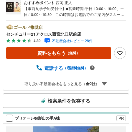
おすすめポイント
西岡 正人
【事前見学予約受付中】■営業時間:平日:10:00～19:00、土
日:10:00～19:30 この時間はお電話でのご案内がスムーズ
です。【物件の特徴】・南西向き角住戸で陽当たり良好♪
海まで見える眺望も楽しめます♪部屋数多く、4LDK！広々
ゴールド推奨店
とした専用庭付きです。○センチュリー21アクロスグルー
センチュリー21アクロス西宮北口駅前店
プの3つの特徴○■センチュリー21グループで28年連続No.1
4.89
不動産会社レビュー 28件
（1997年～2024年兵庫地区仲介実績） 尼崎・伊丹・西
宮・宝塚にて8店舗展開中。阪神間での購入や売却は当店に
資料をもらう
（無料）
お任せ下さい■お客様駐車場、キッズスペース完備 8店舗
すべて駅前にございますが、お車でのお越しも大歓迎で
す。 お子様連れでもご安心ください。■取り扱い物件多数
電話する
（通話料無料）
ございます。 地域密着の当店では2000万円台の新築戸建
や、1000万円台の中古マンションを始め多数物件を取り扱
取り扱い不動産会社をもっと見る（
全
2
社
）
っています。Yahoo！不動産に掲載しきれない物件もご紹
介できます。お気軽にお問合せください。弊社ホームペー
こ
ジへは「C21アクロス」で検索！
検索条件を保存する
の
検
索
プリオーレ御影山の手A棟
PR
条
件