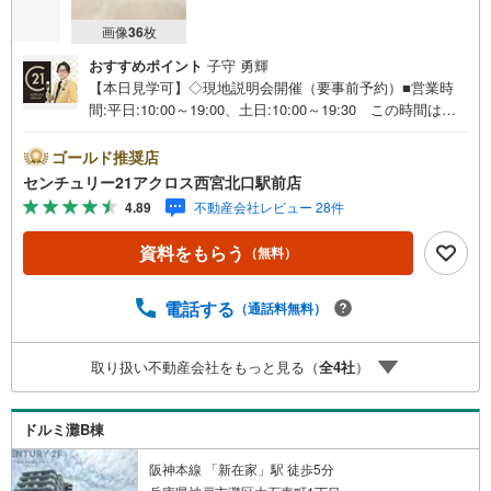
画像
36
枚
おすすめポイント
子守 勇輝
【本日見学可】◇現地説明会開催（要事前予約）■営業時
間:平日:10:00～19:00、土日:10:00～19:30 この時間はお
電話でのご案内がスムーズです。【物件の特徴】・室内全
面リフォーム済み。床暖房・ビルトイン食洗機・浴室乾燥
ゴールド推奨店
機等住宅設備も充実♪1階部分でエントランスからの移動も
センチュリー21アクロス西宮北口駅前店
楽々で広々とした専用庭付き♪○センチュリー21アクロスグ
4.89
不動産会社レビュー 28件
ループの3つの特徴○■センチュリー21グループで28年連続N
o.1（1997年～2024年兵庫地区仲介実績） 西宮・尼崎・
資料をもらう
（無料）
伊丹・宝塚にて8店舗展開中。阪神間での購入や売却は当店
にお任せ下さい■お客様駐車場、キッズスペースがございま
す。 8店舗すべて駅前にございますが、お車でのお越しも
電話する
（通話料無料）
大歓迎です。 お子様連れでもご安心ください。■取り扱い
物件多数ございます。 地域密着の当店では2000万円台の
取り扱い不動産会社をもっと見る（
全
4
社
）
新築戸建や、1000万円台の中古マンションを始め多数物件
を取り扱っています。Yahoo！不動産に掲載しきれない物
件もご紹介できます。
ドルミ灘B棟
阪神本線 「新在家」駅 徒歩5分