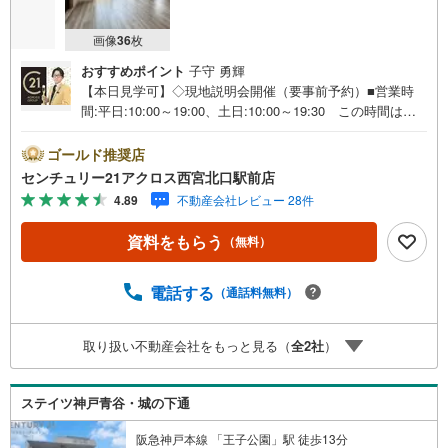
画像
36
枚
おすすめポイント
子守 勇輝
【本日見学可】◇現地説明会開催（要事前予約）■営業時
間:平日:10:00～19:00、土日:10:00～19:30 この時間はお
電話でのご案内がスムーズです。【物件の特徴】・2026年
2月リフォーム済。バス停まで徒歩1分です。眺望良好。閑
ゴールド推奨店
静な住宅地です。○センチュリー21アクロスグループの3つ
センチュリー21アクロス西宮北口駅前店
の特徴○■センチュリー21グループで28年連続No.1（1997年
4.89
不動産会社レビュー 28件
～2024年兵庫地区仲介実績） 西宮・尼崎・伊丹・宝塚に
て8店舗展開中。阪神間での購入や売却は当店にお任せ下さ
資料をもらう
（無料）
い■お客様駐車場、キッズスペースがございます。 8店舗
すべて駅前にございますが、お車でのお越しも大歓迎で
す。 お子様連れでもご安心ください。■取り扱い物件多数
電話する
（通話料無料）
ございます。 地域密着の当店では2000万円台の新築戸建
や、1000万円台の中古マンションを始め多数物件を取り扱
取り扱い不動産会社をもっと見る（
全
2
社
）
っています。Yahoo！不動産に掲載しきれない物件もご紹
介できます。お気軽にお問合せください。弊社ホームペー
ジへは「C21アクロス」で検索！
ステイツ神戸青谷・城の下通
阪急神戸本線 「王子公園」駅 徒歩13分