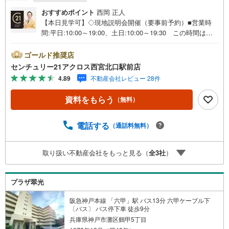
【営業時間 10:00～19:00】（定休日なし）
上記時間はお電話が繋がりやすくなっております。ぜひお気軽にご連絡下
おすすめポイント
西岡 正人
さい！
【本日見学可】◇現地説明会開催（要事前予約）■営業時
現地を見学される場合は「室内・現地を見学する（無料）」ボタンより
間:平日:10:00～19:00、土日:10:00～19:30 この時間はお
ご希望の日時をご記入いただけますとスムーズにご案内が可能です。
電話でのご案内がスムーズです。【物件の特徴】・山の手
の立地で三方角住戸につき陽当たり眺望通風良好♪広々と
ゴールド推奨店
したルーフバルコニーからの眺望は圧巻です！駐車場権利
センチュリー21アクロス西宮北口駅前店
付き。専有面積約92平米のゆったりとした3LDKです。○セ
4.89
不動産会社レビュー 28件
ンチュリー21アクロスグループの3つの特徴○■センチュリ
ー21グループで28年連続No.1（1997年～2024年兵庫地区仲
資料をもらう
（無料）
介実績） 西宮・尼崎・伊丹・宝塚にて8店舗展開中。阪神
間での購入や売却は当店にお任せ下さい■お客様駐車場、キ
ッズスペースがございます。 8店舗すべて駅前にございま
電話する
（通話料無料）
すが、お車でのお越しも大歓迎です。 お子様連れでもご
安心ください。■取り扱い物件多数ございます。 地域密着
取り扱い不動産会社をもっと見る（
全
3
社
）
の当店では2000万円台の新築戸建や、1000万円台の中古マ
ンションを始め多数物件を取り扱っています。Yahoo！不
動産に掲載しきれない物件もご紹介できます。
プラザ翠光
阪急神戸本線 「六甲」駅 バス13分 六甲ケーブル下
〔バス〕 バス停下車 徒歩9分
兵庫県神戸市灘区鶴甲5丁目