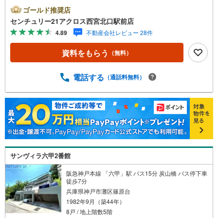
な高台のひな壇に位置する団地型集合住宅です。南向きの
ゴールド推奨店
バルコニーにつき陽当たり良好。リフォーム済み♪○センチ
センチュリー21アクロス西宮北口駅前店
ュリー21アクロスグループの3つの特徴○■センチュリー21
4.89
不動産会社レビュー 28件
グループで28年連続No.1（1997年～2024年兵庫地区仲介実
績） 西宮・尼崎・伊丹・宝塚にて8店舗展開中。阪神間で
資料をもらう
（無料）
の購入や売却は当店にお任せ下さい■お客様駐車場、キッズ
スペースがございます。 8店舗すべて駅前にございます
が、お車でのお越しも大歓迎です。 お子様連れでもご安
電話する
（通話料無料）
心ください。■取り扱い物件多数ございます。 地域密着の
当店では2000万円台の新築戸建や、1000万円台の中古マン
ションを始め多数物件を取り扱っています。Yahoo！不動
産に掲載しきれない物件もご紹介できます。お気軽にお問
合せください。弊社ホームページへは「C21アクロス」で
検索！
サンヴィラ六甲2番館
阪急神戸本線 「六甲」駅 バス15分 炭山橋 バス停下車
徒歩7分
兵庫県神戸市灘区篠原台
1982年9月（築44年）
8戸 / 地上階数5階