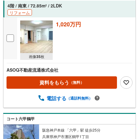
物件を取り扱っています。Yahoo！不動産に掲載しきれな
4階 / 南東 / 72.85m
/ 2LDK
2
い物件もご紹介できます。
リフォーム
1,020万円
画像
35
枚
ASOQ不動産流通株式会社
資料をもらう
（無料）
電話する
（通話料無料）
コート六甲鶴甲
阪急神戸本線 「六甲」駅 徒歩25分
兵庫県神戸市灘区鶴甲1丁目