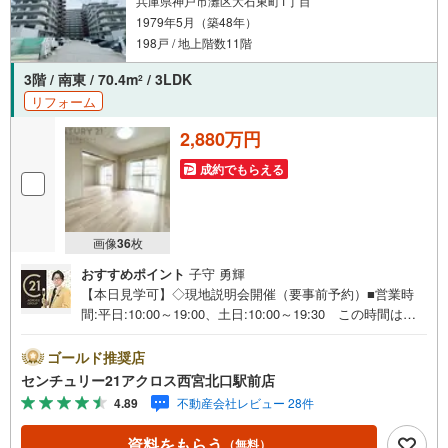
兵庫県神戸市灘区大石東町1丁目
1979年5月（築48年）
198戸 / 地上階数11階
3階 / 南東 / 70.4m
/ 3LDK
2
リフォーム
2,880万円
成約でもらえる
画像
36
枚
おすすめポイント
子守 勇輝
【本日見学可】◇現地説明会開催（要事前予約）■営業時
間:平日:10:00～19:00、土日:10:00～19:30 この時間はお
電話でのご案内がスムーズです。【物件の特徴】・阪神
「新在家」駅徒歩5分、JR「六甲道」駅徒歩11分の2WAYア
ゴールド推奨店
クセス可。ペット飼育可。令和7年12月フルリフォーム実施
センチュリー21アクロス西宮北口駅前店
済み♪食洗機や浴室暖房乾燥機など住宅設備も一新されて
4.89
不動産会社レビュー 28件
います。○センチュリー21アクロスグループの3つの特徴○■
センチュリー21グループで28年連続No.1（1997年～2024年
資料をもらう
（無料）