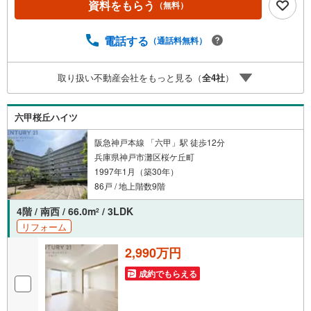
資料をもらう
（無料）
西宮・尼崎・伊丹・宝塚にて8店舗展開中。阪神間での購
入や売却は当店にお任せ下さい■お客様駐車場、キッズスペ
ースがございます。 8店舗すべて駅前にございますが、お
電話する
（通話料無料）
車でのお越しも大歓迎です。 お子様連れでもご安心くだ
さい。■取り扱い物件多数ございます。 地域密着の当店で
取り扱い不動産会社をもっと見る（
全
4
社
）
は2000万円台の新築戸建や、1000万円台の中古マンション
を始め多数物件を取り扱っています。Yahoo！不動産に掲
載しきれない物件もご紹介できます。お気軽にお問合せく
六甲桜丘ハイツ
ださい。
阪急神戸本線 「六甲」駅 徒歩12分
兵庫県神戸市灘区桜ケ丘町
1997年1月（築30年）
86戸 / 地上階数9階
4階 / 南西 / 66.0m
/ 3LDK
2
リフォーム
2,990万円
成約でもらえる