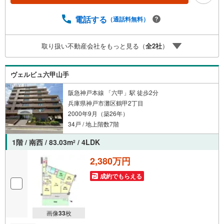
す。 8店舗すべて駅前にございますが、お車でのお越しも
大歓迎です。 お子様連れでもご安心ください。■取り扱い
電話する
（通話料無料）
物件多数ございます。 地域密着の当店では2000万円台の
新築戸建や、1000万円台の中古マンションを始め多数物件
取り扱い不動産会社をもっと見る（
全
2
社
）
を取り扱っています。Yahoo！不動産に掲載しきれない物
件もご紹介できます。お気軽にお問合せください。弊社ホ
ームページへは「C21アクロス」で検索！
ヴェルビュ六甲山手
阪急神戸本線 「六甲」駅 徒歩2分
兵庫県神戸市灘区鶴甲2丁目
2000年9月（築26年）
34戸 / 地上階数7階
1階 / 南西 / 83.03m
/ 4LDK
2
2,380万円
成約でもらえる
画像
33
枚