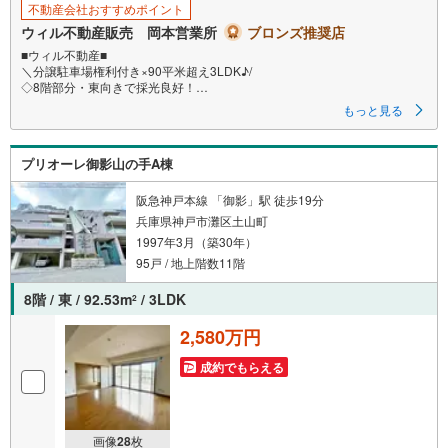
す
不動産会社おすすめポイント
る
ウィル不動産販売 岡本営業所
ブロンズ推奨店
■ウィル不動産■
＼分譲駐車場権利付き×90平米超え3LDK♪/
◇8階部分・東向きで採光良好！
◇4方角住戸！開放感あるお住まいです！
もっと見る
◇神戸の街・海・山を一望できます！
◇ぜひ一度ご見学ください♪
プリオーレ御影山の手A棟
◆1997年3月築、新耐震基準！
◆高台立地のひな壇型マンション！
◆エントランスにはオートロック付き！
阪急神戸本線 「御影」駅 徒歩19分
兵庫県神戸市灘区土山町
◇92.53平米の3LDK！
1997年3月（築30年）
◇LDKは広々23.2帖のプラン！
◇浴室・トイレに換気窓付き！
95戸 / 地上階数11階
◇バルコニー面積は64.48平米！
◇お気軽にお問い合わせください♪
8階 / 東 / 92.53m
/ 3LDK
2
～周辺環境～
2,580万円
〇高羽小学校・・・徒歩10分
〇鷹匠中学校・・・徒歩14分
成約でもらえる
〇コープミニ 高羽・・・徒歩9分
〇六甲病院・・・徒歩9分
＝＝＝＝＝＝＝＝＝＝＝＝＝＝＝＝＝＝＝
画像
28
枚