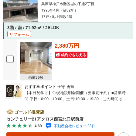
兵庫県神戸市灘区城の下通2丁目
1995年4月（築32年）
17戸 / 地上階数4階
3階 / 南 / 71.92m
/ 2SLDK
2
リフォーム
2,380万円
成約でもらえる
画像
36
枚
おすすめポイント
子守 勇輝
【本日見学可】◇現地説明会開催（要事前予約）■営業時
間:平日:10:00～19:00、土日:10:00～19:30 この時間はお
電話でのご案内がスムーズです。【物件の特徴】・令和8年
3月キッチン新調、フローリング・クロス全面・CF貼替、
ゴールド推奨店
洗濯パン・洗濯水栓・スイッチ・コンセントプレート交
センチュリー21アクロス西宮北口駅前店
換、畳表替え、襖張替のリフォーム済みです。○センチュリ
4.89
不動産会社レビュー 28件
ー21アクロスグループの3つの特徴○■センチュリー21グル
ープで28年連続No.1（1997年～2024年兵庫地区仲介実績）