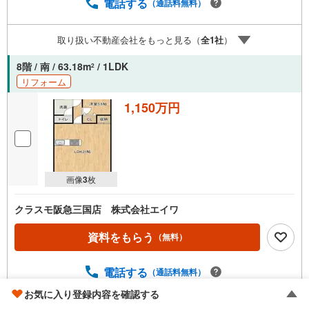
でもご安心ください。■取り扱い物件多数ございます。 地
電話する
（通話料無料）
域密着の当店では2000万円台の新築戸建や、1000万円台の
中古マンションを始め多数物件を取り扱っています。Yaho
取り扱い不動産会社をもっと見る（
全
1
社
）
o！不動産に掲載しきれない物件もご紹介できます。お気軽
にお問合せください。弊社ホームページへは「C21アクロ
8階 / 南 / 63.18m
/ 1LDK
2
ス」で検索！
リフォーム
1,150万円
画像
3
枚
クラスモ阪急三国店 株式会社エイワ
資料をもらう
（無料）
電話する
（通話料無料）
お気に入り登録内容を確認する