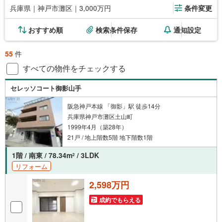
兵庫県｜神戸市灘区｜3,000万円
条件変更
おすすめ順
検索条件保存
通知設定
55
件
すべての物件をチェックする
セレッソコート御影山手
阪急神戸本線 「御影」駅 徒歩14分
兵庫県神戸市灘区土山町
1999年4月（築28年）
21戸 / 地上階数5階 地下階数1階
1階 / 南東 / 78.34m
/ 3LDK
2
リフォーム
2,598万円
成約でもらえる