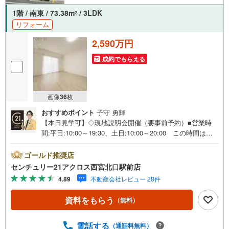
1階 / 南東 / 73.38m
/ 3LDK
2
リフォーム
2,590万円
成約でもらえる
画像
36
枚
おすすめポイント
子守 勇輝
【本日見学可】◇現地説明会開催（要事前予約）■営業時
間:平日:10:00～19:30、土日:10:00～20:00 この時間はお
電話でのご案内がスムーズです。【物件の特徴】・フルリ
ノベーションの綺麗な物件です。阪急「王子公園」駅徒歩1
ゴールド推奨店
1分の交通便利な立地です。南東向きバルコニー付きです。
センチュリー21アクロス西宮北口駅前店
○センチュリー21アクロスグループの3つの特徴○■センチュ
4.89
不動産会社レビュー 28件
リー21グループで28年連続No.1（1997年～2024年兵庫地区
仲介実績） 西宮・尼崎・伊丹・宝塚にて8店舗展開中。阪
資料をもらう
（無料）
神間での購入や売却は当店にお任せ下さい■お客様駐車場、
キッズスペースがございます。 8店舗すべて駅前にござい
ますが、お車でのお越しも大歓迎です。 お子様連れでも
電話する
（通話料無料）