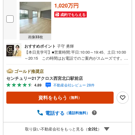
1,020万円
成約でもらえる
画像
33
枚
おすすめポイント
子守 勇輝
【本日見学可】■営業時間:平日:10:00～19:45、土日:10:00
～20:15 この時間はお電話でのご案内がスムーズです。
【物件の特徴】・令和5年2月キッチン水栓・トイレ・換気
扇交換、ソフト巾木・クロス全室・畳・襖張替、床（CF・
ゴールド推奨店
フロアタイル）施工しています。各階停止のエレベーター
センチュリー21アクロス西宮北口駅前店
ございます。＝＝＝＝＝センチュリー21アクロスグループ
4.89
不動産会社レビュー 28件
の3つの特徴＝＝＝＝＝＝■センチュリー21グループで26年
連続No.1（1997年～2022年兵庫地区仲介実績） 西宮・尼
資料をもらう
（無料）
崎・伊丹・宝塚にて8店舗展開中。阪神間での購入や売却は
当店にお任せ下さい■お客様駐車場、キッズスペースがござ
います。 8店舗すべて駅前にございますが、お車でのお越
電話する
（通話料無料）
しも大歓迎です。 お子様連れでもご安心ください。■取り
扱い物件多数ございます。 地域密着の当店では2000万円
取り扱い不動産会社をもっと見る（
全
2
社
）
台の新築戸建や、1000万円台の中古マンションを始め多数