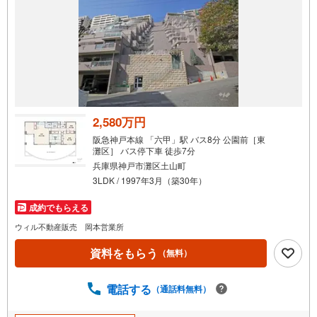
で
通
知
を
受
け
取
る
2,580万円
・
阪急神戸本線 「六甲」駅 バス8分 公園前［東
条
灘区］ バス停下車 徒歩7分
件
兵庫県神戸市灘区土山町
を
3LDK / 1997年3月（築30年）
マ
成約でもらえる
イ
ペ
ウィル不動産販売 岡本営業所
ー
資料をもらう
（無料）
ジ
に
電話する
保
（通話料無料）
存