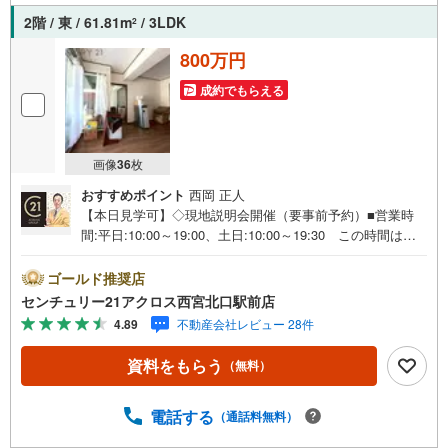
2階 / 東 / 61.81m
/ 3LDK
2
800万円
成約でもらえる
画像
36
枚
おすすめポイント
西岡 正人
【本日見学可】◇現地説明会開催（要事前予約）■営業時
間:平日:10:00～19:00、土日:10:00～19:30 この時間はお
電話でのご案内がスムーズです。【物件の特徴】・高台に
つき陽当たり眺望通風良好♪広々とした約27m2のルーフバ
ゴールド推奨店
ルコニー付き。駐車1台無料でカーライフも満喫できます。
センチュリー21アクロス西宮北口駅前店
一種低層の閑静な住宅街に立地。○センチュリー21アクロ
4.89
不動産会社レビュー 28件
スグループの3つの特徴○■センチュリー21グループで28年
連続No.1（1997年～2024年兵庫地区仲介実績） 西宮・尼
資料をもらう
（無料）
崎・伊丹・宝塚にて8店舗展開中。阪神間での購入や売却は
当店にお任せ下さい■お客様駐車場、キッズスペースがござ
います。 8店舗すべて駅前にございますが、お車でのお越
電話する
（通話料無料）
しも大歓迎です。 お子様連れでもご安心ください。■取り