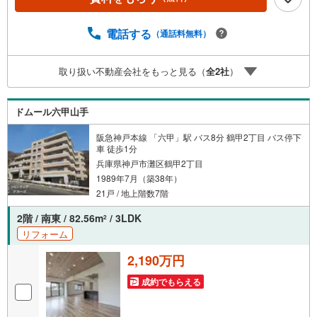
兵庫地区仲介実績） 西宮・尼崎・伊丹・宝塚にて8店舗展
開中。阪神間での購入や売却は当店にお任せ下さい■お客様
駐車場、キッズスペースがございます。 8店舗すべて駅前
電話する
（通話料無料）
にございますが、お車でのお越しも大歓迎です。 お子様
連れでもご安心ください。■取り扱い物件多数ございます。
取り扱い不動産会社をもっと見る（
全
2
社
）
地域密着の当店では2000万円台の新築戸建や、1000万円
台の中古マンションを始め多数物件を取り扱っています。Y
ahoo！不動産に掲載しきれない物件もご紹介できます。
ドムール六甲山手
阪急神戸本線 「六甲」駅 バス8分 鶴甲2丁目 バス停下
車 徒歩1分
兵庫県神戸市灘区鶴甲2丁目
1989年7月（築38年）
21戸 / 地上階数7階
2階 / 南東 / 82.56m
/ 3LDK
2
リフォーム
2,190万円
成約でもらえる