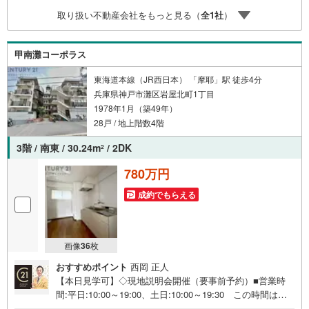
扱い物件多数ございます。 地域密着の当店では2000万円
取り扱い不動産会社をもっと見る（
全
1
社
）
台の新築戸建や、1000万円台の中古マンションを始め多数
物件を取り扱っています。Yahoo！不動産に掲載しきれな
い物件もご紹介できます。お気軽にお問合せください。
甲南灘コーポラス
東海道本線（JR西日本） 「摩耶」駅 徒歩4分
兵庫県神戸市灘区岩屋北町1丁目
1978年1月（築49年）
28戸 / 地上階数4階
3階 / 南東 / 30.24m
/ 2DK
2
780万円
成約でもらえる
画像
36
枚
おすすめポイント
西岡 正人
【本日見学可】◇現地説明会開催（要事前予約）■営業時
間:平日:10:00～19:00、土日:10:00～19:30 この時間はお
電話でのご案内がスムーズです。【物件の特徴】・JR・阪