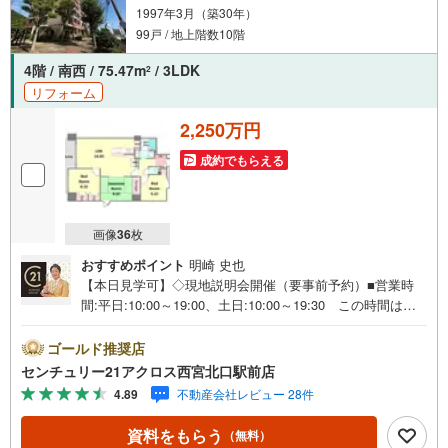
1997年3月（築30年）
99戸 / 地上階数10階
4階 / 南西 / 75.47m
/ 3LDK
2
リフォーム
2,250万円
成約でもらえる
画像
36
枚
おすすめポイント
明崎 史也
【本日見学可】◇現地説明会開催（要事前予約）■営業時
間:平日:10:00～19:00、土日:10:00～19:30 この時間はお
電話でのご案内がスムーズです。【物件の特徴】・2025年
8月リフォーム済み！神戸の街並みや六甲山の自然が一望で
ゴールド推奨店
きる高台のマンション。○センチュリー21アクロスグルー
センチュリー21アクロス西宮北口駅前店
プの3つの特徴○■センチュリー21グループで28年連続No.1
4.89
不動産会社レビュー 28件
（1997年～2024年兵庫地区仲介実績） 西宮・尼崎・伊
丹・宝塚にて8店舗展開中。阪神間での購入や売却は当店に
資料をもらう
（無料）
お任せ下さい■お客様駐車場、キッズスペースがございま