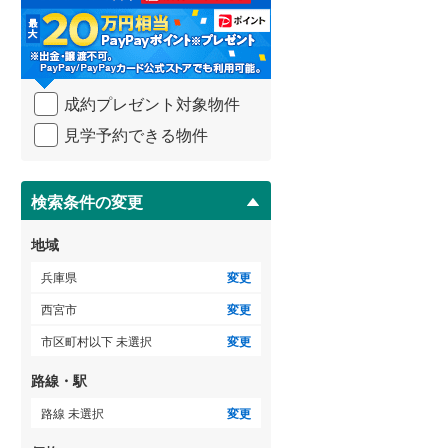
る
・
条
件
ゲストルーム
（
0
）
を
成約プレゼント対象物件
マ
イ
見学予約できる物件
ペ
ＴＶモニタ付インターホン
ー
ジ
（
1
）
に
検索条件の変更
保
存
地域
す
る
兵庫県
変更
西宮市
変更
市区町村以下 未選択
変更
路線・駅
路線 未選択
変更