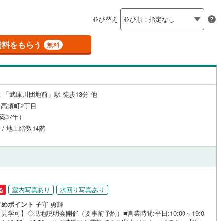
島根
岡山
広島
山口
)
三木市
(
0
)
有馬線
(
0
)
神戸電鉄三田線
(
0
)
（
0
）
24時間有人管理
（
0
）
並び替え
公園都市線
)
(
0
)
小野市
山陽電鉄本線
(
0
)
(
0
)
香川
愛媛
高知
保存した条件を見る
建ち方、日当たり
線（東西線）
(
0
)
神戸高速線（南北線）
(
0
)
)
丹波篠山市
(
0
)
資料をもらう
無料
佐賀
長崎
熊本
大分
地下鉄北神線
(
0
)
神戸新交通六甲アイランド線
(
0
)
0
）
南向き（南東・南西含む）
)
南あわじ市
(
0
)
（
1
）
0
)
京都丹後鉄道宮豊線
(
0
)
)
宍粟市
(
0
)
戸なし
（
0
）
メゾネット
（
0
）
 「武庫川団地前」駅 徒歩13分 他
(
0
)
川辺郡猪名川町
(
0
)
この条件で検索する
この条件で検索する
この条件で検索する
この条件で検索する
この条件で検索する
この条件で検索する
市区町村以下を選択
市区町村を選択す
駅を選択する
高須町2丁目
施工・品質・工法関連
美町
(
0
)
加古郡播磨町
(
0
)
（築37年）
 / 地上階数14階
崎町
（
0
）
(
0
)
神崎郡神河町
免震構造
（
0
）
(
0
)
郡町
総戸数200以上）
(
0
)
佐用郡佐用町
タワー（20階建て以上）
(
0
)
（
0
）
温泉町
(
0
)
室内写真あり
水回り写真あり
る
すめポイント
子守 勇輝
駅が始発駅
（
0
）
海まで2km以内
（
0
）
見学可】◇現地説明会開催（要事前予約）■営業時間:平日:10:00～19:0