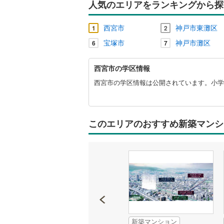
人気のエリアをランキングから探
西宮市
神戸市東灘区
1
2
宝塚市
神戸市灘区
6
7
西
西宮市の学区情報
宮
市
西宮市の学区情報は公開されています。小学校
に
関
す
る
このエリアのおすすめ新築マンシ
情
報
新築マンション
新築マンション