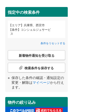
高砂市
(
0
)
神戸電鉄粟生線
(
0
)
三田市
山陽電鉄網干線
(
0
)
(
0
)
指定中の検索条件
神戸新交通ポートアイランド線
(
0
)
養父市
(
0
)
エリア
兵庫県、西宮市
宮崎
鹿児島
沖縄
条件
コンシェルジュサービ
北条鉄道
(
0
)
2階以上
（
1
）
朝来市
(
0
)
ス
加東市
(
0
)
条件をリセットする
最上階
（
0
）
多可郡多可町
(
0
)
こ
する
る
条件をリセットする
条件をリセットする
条件をリセットする
条件をリセットする
条件をリセットする
条件をリセットする
新着物件通知を受け取る
の
神崎郡市川町
(
0
)
検
索
検索条件を保存する
揖保郡太子町
制震構造
（
0
）
(
0
)
条
件
保存した条件の確認・通知設定の
美方郡香美町
低層マンション（4階建て以
(
0
)
で
変更・解除は
マイページ
から行え
下）
（
0
）
通
ます。
知
を
受
物件の絞り込み
け
小学校まで1km以内
（
0
）
取