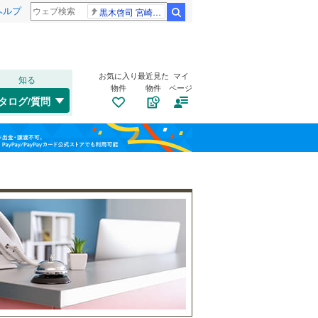
ヘルプ
黒木啓司 宮崎麗果
検索
お気に入り
最近見た
マイ
知る
物件
物件
ページ
山陽本線（JR西日本）
(
0
)
タログ/質問
姫新線
(
0
)
兵庫区
(
0
)
福島
東西線
(
0
)
垂水区
(
0
)
栃木
群馬
山梨
西区
(
0
)
自転車置き場
（
0
）
明石市
(
0
)
バイク置き場
（
0
）
芦屋市
(
0
)
阪急伊丹線
(
0
)
防犯カメラ
（
1
）
豊岡市
(
0
)
阪神本線
(
1
)
和歌山
西脇市
(
0
)
能勢電鉄妙見線
(
0
)