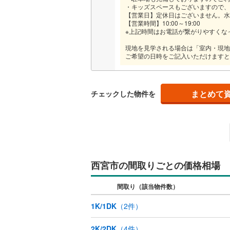
・キッズスペースもございますので、
オンライン対
【営業日】定休日はございません。水
【営業時間】10:00～19:00
オンライ
※上記時間はお電話が繋がりやすくな
現地を見学される場合は「室内・現地
ご希望の日時をご記入いただけますと
オンライ
まとめて
チェックした物件を
西宮市の間取りごとの価格相場
間取り（該当物件数）
1K/1DK
（
2
件）
2K/2DK
（
4
件）