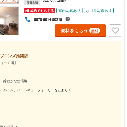
3LDK/77.28m
専有面積
ッチン
（
0
）
対面キッチン
（
0
）
室内写真あり
水回り写真あり
成約でもらえる
0078-6014-50215
資料をもらう
無料
機あり
（
0
）
浴室に窓あり
（
0
）
庭
ブロンズ推奨店
ルコニー
（
0
）
専用庭
（
0
）
フォーム済】
 緑豊かな住環境！
インクローゼット
イルーム、バーベキューフォーリーなどあり！
契約、入居関連など
能
（
0
）
用ください。