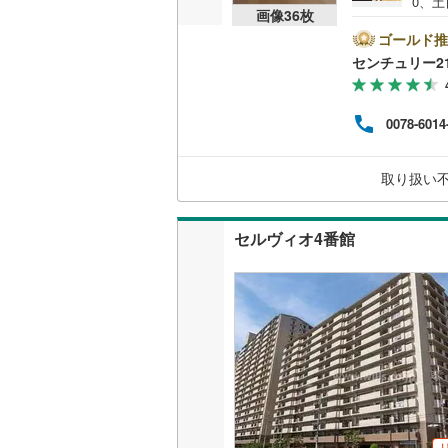
0、土
画像
36
枚
の特
共用施設
付き
ゴールド推
プの3
センチュリー2
コンシェ
庫地
や売
8店
設備
0078-6014
でも
00
床暖房
（
って
取り扱い
にお
間取り、居室
セルヴィオ4番館
バリアフ
LD
リビング
（
1
）
キッチン