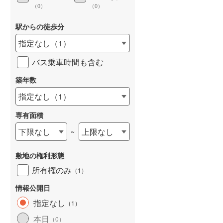
（
0
）
（
0
）
駅からの徒歩分
指定なし
（
1
）
詳しく見る
バス乗車時間も含む
築年数
指定なし
（
1
）
専有面積
下限なし
上限なし
~
敷地の権利形態
所有権のみ
（
1
）
情報公開日
指定なし
（
1
）
本日
（
0
）