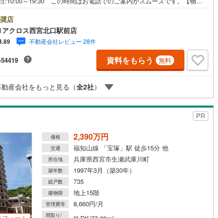
日:10:00～19:30 この時間はお電話でのご案内がスムーズです。【物件
徴】・阪神武庫川線「武庫川団地前」駅まで徒歩13分。南向きバルコニー
で陽当たり良好。12階部分で眺望良好。○センチュリー21アクロスグルー
奨店
つの特徴○■センチュリー21グループで28年連続No.1（1997年～2024年兵
1アクロス西宮北口駅前店
ルジュサービス
（
1
）
キッズルーム
（
0
）
区仲介実績） 西宮・尼崎・伊丹・宝塚にて8店舗展開中。阪神間での購入
不動産会社レビュー 28件
4.89
却は当店にお任せ下さい■お客様駐車場、キッズスペースがございます。
舗すべて駅前にございますが、お車でのお越しも大歓迎です。 お子様連れ
資料をもらう
-54419
無料
ご安心ください。■取り扱い物件多数ございます。 地域密着の当店では20
万円台の新築戸建や、1000万円台の中古マンションを始め多数物件を取り扱
0
）
オール電化
（
0
）
います。Yahoo！不動産に掲載しきれない物件もご紹介できます。お気軽
不動産会社をもっと見る（
全
2
社
）
問合せください。弊社ホームページへは「C21アクロス」で検索！
全体
PR
リー住宅
（
1
）
2,390万円
価格
福知山線 「宝塚」駅 徒歩15分 他
交通
兵庫県西宮市生瀬武庫川町
所在地
1997年3月（築30年）
築年数
ダイニング15畳以上
735
総戸数
地上15階
建物階
8,660円/月
管理費等
間取り/
リフォーム
2