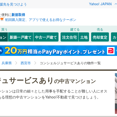
Yahoo! JAPAN
援先を見つけよう
と便利に
新規取得
初回購入限定、アプリで使えるお得なクーポン
検索条件を保存しました
買う
建てる
売る
（JR西日本）
(
0
)
福知山線
(
0
)
リノベーション
ョン
新築一戸建て
中古一戸建て
注文住宅
土地
売却査定
カ
この検索条件の新着物件通知は、
マイページ
から設定できます。
0
)
播但線
(
0
)
ション・リフォーム
築古・築30年以上
（
1
）
)
)
灘区
(
1
)
岩手
宮城
秋田
山形
山陰本線
(
0
)
)
須磨区
(
0
)
兵庫県、西宮市、コンシェルジュサービス
神奈川
埼玉
千葉
茨城
線
(
0
)
兵庫県
西宮市
コンシェルジュサービスありの物件一覧
中央区
(
10
)
クスあり
（
0
）
24時間ゴミ出し可
（
0
）
長野
富山
石川
福井
地下鉄西神・山手線
(
0
)
神戸市営地下鉄海岸線
(
0
)
ジュサービスあり
)
尼崎市
(
2
)
の中古マンション
検索条件を保存する
ルーム
（
0
）
エレベーター
（
1
）
閉じる
閉じる
お気に入りリストを見る
お気に入りリストを見る
閉じる
閉じる
)
洲本市
(
0
)
岐阜
静岡
三重
本線
(
0
)
阪急今津線
(
0
)
ンションは日常の細々とした用事を手配することが難しい人にオス
きあり（近隣を含む）
オートロック
（
0
）
マイページ
る理想の中古マンションをYahoo!不動産で見つけましょう。
)
相生市
(
0
)
線
(
0
)
阪急宝塚本線
(
0
)
兵庫
京都
滋賀
奈良
(
0
)
赤穂市
(
0
)
川線
(
1
)
阪神なんば線
(
0
)
約