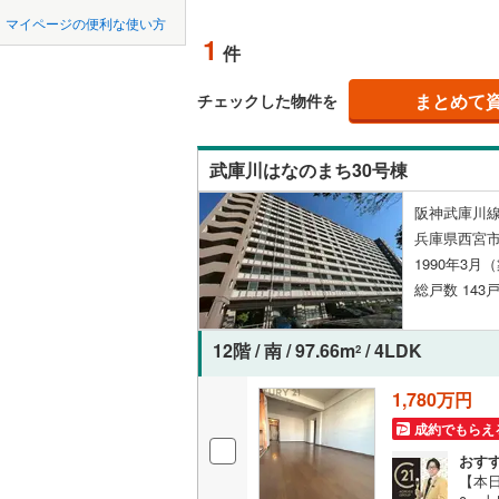
中国
鳥取
宝塚市
(
2
神戸電鉄
マイページの便利な使い方
ペット可
1
件
川西市
神戸電鉄
(
0
四国
徳島
配置、向き、
神戸高速
加西市
(
0
まとめて
チェックした物件を
九州・沖縄
福岡
神戸市営
角住戸
（
丹波市
(
0
武庫川はなのまち30号棟
智頭急行
(
淡路市
(
0
階下に住
阪神武庫川線
たつの市
0
0
0
0
0
0
兵庫県西宮市
該当物件
該当物件
該当物件
該当物件
該当物件
該当物件
件
件
件
件
件
件
構造・規模・
加古郡稲
1990年3月
総戸数 143戸
神崎郡福
耐震構造
赤穂郡上
大規模（
12階 / 南 / 97.66m
/ 4LDK
2
（
0
）
美方郡新
1,780万円
成約でもらえ
立地
おす
最寄りの
【本日