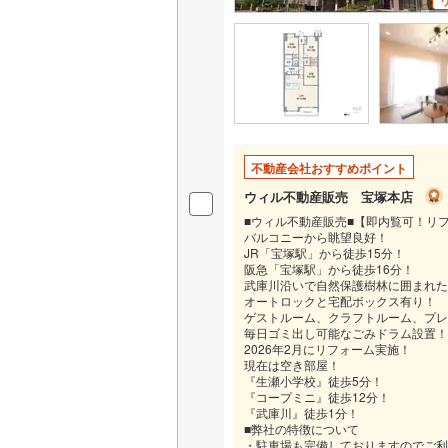
独立型キ
浴室
浴室乾燥
不動産会社おすすめポイント
バルコニー、
ウィル不動産販売 宝塚本店
ルーフバ
■ウィル不動産販売■【即内覧可！リ
バルコニーから眺望良好！
JR「宝塚駅」から徒歩15分！
収納
阪急「宝塚駅」から徒歩16分！
武庫川沿いで自然保護樹林に囲まれた
ウォーク
オートロックと宅配ボックス有り！
ゲストルーム、クラフトルーム、プレ
（
1
）
毎日ゴミ出し可能なごみドラム設置！
2026年2月にリフォーム実施！
現在は空き部屋！
販売、価格、
『生瀬小学校』徒歩5分！
『コープミニ』徒歩12分！
『武庫川』徒歩1分！
即入居可
■弊社の特徴について
・駐車場も完備しておりますのでご利