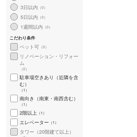
3日以内
（
0
）
5日以内
（
0
）
1週間以内
（
0
）
こだわり条件
ペット可
（
0
）
リノベーション・リフォー
ム
（
0
）
駐車場空きあり（近隣を含
む）
（
1
）
南向き（南東・南西含む）
（
1
）
2階以上
（
1
）
エレベーター
（
1
）
タワー（20階建て以上）