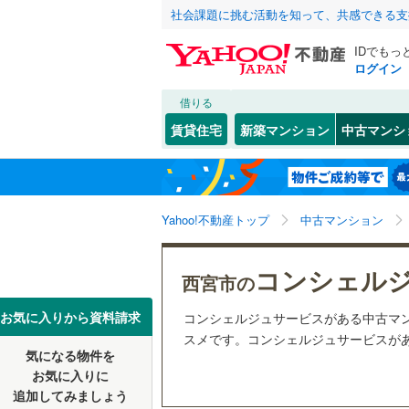
社会課題に挑む活動を知って、共感できる支
IDでもっ
ログイン
借りる
北海道
JR
北海道
東海道本線
こだわり条件
リフォーム、
賃貸住宅
新築マンション
中古マンシ
加古川線
(
リノベー
神戸市
東灘区
高須町
(
(
2
1
東北
青森
（
0
）
赤穂線
(
0
)
長田区
(
0
関東
東京
山陽新幹
Yahoo!不動産トップ
中古マンション
共用設備
北区
(
0
)
宅配ボッ
信越・北陸
新潟
地下鉄
神戸市営
コンシェル
兵庫県のそのほ
姫路市
(
0
西宮市の
トランク
かの地域
西宮市
(
1
東海
愛知
私鉄・その他
阪急神戸
お気に入りから資料請求
コンシェルジュサービスがある中古マ
駐車場空
スメです。コンシェルジュサービスがあ
伊丹市
(
0
阪急甲陽
気になる物件を
（
1
）
近畿
大阪
お気に入りに
加古川市
阪神武庫
追加してみましょう
管理・管理規