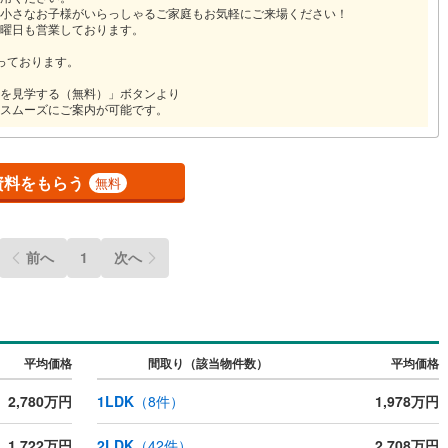
小さなお子様がいらっしゃるご家庭もお気軽にご来場ください！
応
曜日も営業しております。
ン内見(相談)可
（
1
）
IT重説可
（
1
）
っております。
を見学する（無料）」ボタンより
スムーズにご案内が可能です。
ン対応とは？
資料をもらう
無料
前へ
1
次へ
平均価格
間取り（該当物件数）
平均価格
2,780万円
1LDK
（
8
件）
1,978万円
1,722万円
2LDK
（
42
件）
2,708万円