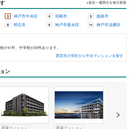
す
※直近一週間分を毎日更新
神戸市中央区
尼崎市
姫路市
3
4
5
明石市
神戸市垂水区
神戸市須磨区
8
9
10
が41件、中学校が20件あります。
西宮市の学区から中古マンションを探す
ョン
新築マンション
新築マンション
新築マン