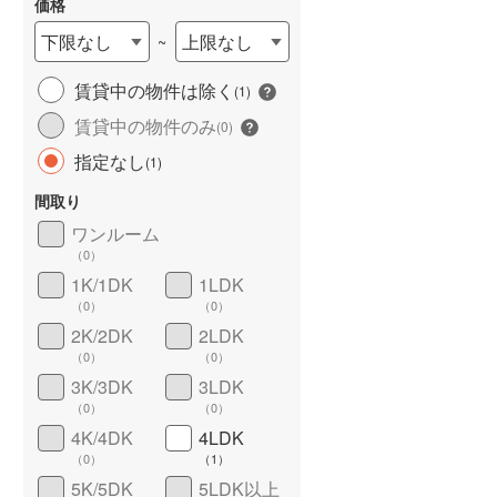
価格
下限なし
上限なし
~
賃貸中の物件は除く
(
1
)
賃貸中の物件のみ
(
0
)
指定なし
(
1
)
間取り
ワンルーム
ワイドバルコニー
（
1
）
（
0
）
1K/1DK
1LDK
（
0
）
（
0
）
2K/2DK
2LDK
（
0
）
（
0
）
3K/3DK
3LDK
（
0
）
（
0
）
4K/4DK
4LDK
（
0
）
（
1
）
5K/5DK
5LDK以上