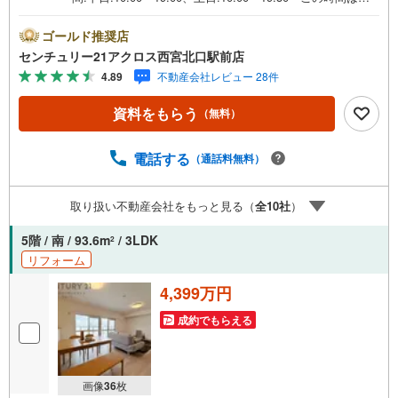
電話でのご案内がスムーズです。【物件の特徴】・阪急
「夙川」駅徒歩8分でJR「さくら夙川」駅徒歩9分、阪神
ゴールド推奨店
「西宮」駅徒歩13分と3WAYアクセスも可能♪令和8年7月上
センチュリー21アクロス西宮北口駅前店
旬新規リノベーション完了。○センチュリー21アクロスグ
4.89
不動産会社レビュー 28件
ループの3つの特徴○■センチュリー21グループで28年連続N
o.1（1997年～2024年兵庫地区仲介実績） 西宮・尼崎・
資料をもらう
（無料）
伊丹・宝塚にて8店舗展開中。阪神間での購入や売却は当店
にお任せ下さい■お客様駐車場、キッズスペースがございま
す。 8店舗すべて駅前にございますが、お車でのお越しも
電話する
（通話料無料）
大歓迎です。 お子様連れでもご安心ください。■取り扱い
物件多数ございます。 地域密着の当店では2000万円台の
取り扱い不動産会社をもっと見る（
全
10
社
）
新築戸建や、1000万円台の中古マンションを始め多数物件
を取り扱っています。Yahoo！不動産に掲載しきれない物
5階 / 南 / 93.6m
/ 3LDK
2
件もご紹介できます。お気軽にお問合せください。
リフォーム
4,399万円
成約でもらえる
画像
36
枚