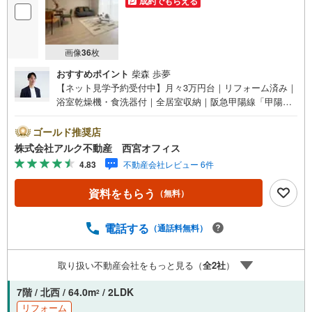
成約でもらえる
画像
36
枚
おすすめポイント
柴森 歩夢
【ネット見学予約受付中】月々3万円台｜リフォーム済み｜
浴室乾燥機・食洗器付｜全居室収納｜阪急甲陽線「甲陽園
駅」徒歩19分【リフォーム内容（2026年3月下旬完成）】
＜水回り＞システムキッチン/ユニットバス/トイレ/洗面化
ゴールド推奨店
粧台＜内装＞全室クロス貼替/床貼替【 周辺環境 】■上ケ原
株式会社アルク不動産 西宮オフィス
南小学校:徒歩7分（585m）■上ケ原中学校:徒歩10分（769
4.83
不動産会社レビュー 6件
m）■コープ甲陽園:徒歩11分（857m）■セブンイレブン 西
宮上ヶ原十番町店:徒歩2分（146m）■上ヶ原病院:徒歩9分
資料をもらう
（無料）
（693m）【 アルク不動産について 】当社はJRさくら夙川
駅より徒歩3分の立地に店舗を構えております。掲載中の物
件に限らず、阪神間エリアを中心に幅広い物件をご紹介可
電話する
（通話料無料）
能です。キッズスペースやおむつ替えスペースも完備して
おり、お子さま連れでも安心してご来店いただけます。住
取り扱い不動産会社をもっと見る（
全
2
社
）
宅ローンに強く、事前審査のサポートや金融機関のご提
案、お客様一人ひとりに合わせた無理のない資金計画のご
7階 / 北西 / 64.0m
/ 2LDK
2
提案までトータルでサポートいたします。ローンに不安の
リフォーム
ある方もお気軽にご相談ください。