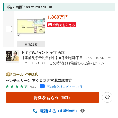
ポートや金融機関のご提案、お客様一人ひとりに合わせた
7階 / 南西 / 63.25m
/ 1LDK
2
無理のない資金計画のご提案までトータルでサポートいた
します。ローンに不安のある方もお気軽にご相談くださ
1,880万円
い。
成約でもらえる
画像
26
枚
おすすめポイント
子守 勇輝
【事前見学予約受付中】■営業時間:平日:10:00～19:00、土
日:10:00～19:30 この時間はお電話でのご案内がスムーズ
です。【物件の特徴】・阪急今津線「甲東園」駅徒歩3分と
駅から近く、通勤や通学に便利です。南西向きバルコニー
ゴールド推奨店
付きで陽当たり良好です。エレベーター付き、快適です。1
センチュリー21アクロス西宮北口駅前店
階にトランクルームございます。○センチュリー21アクロ
4.89
不動産会社レビュー 28件
スグループの3つの特徴○■センチュリー21グループで28年
連続No.1（1997年～2024年兵庫地区仲介実績） 尼崎・伊
資料をもらう
（無料）
丹・西宮・宝塚にて8店舗展開中。阪神間での購入や売却は
当店にお任せ下さい■お客様駐車場、キッズスペース完備
8店舗すべて駅前にございますが、お車でのお越しも大歓迎
電話する
（通話料無料）
です。 お子様連れでもご安心ください。■取り扱い物件多