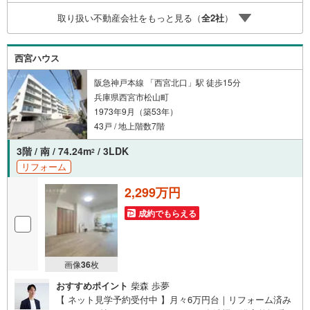
数ございます。 地域密着の当店では2000万円台の新築戸
取り扱い不動産会社をもっと見る（
全
2
社
）
建や、1000万円台の中古マンションを始め多数物件を取り
扱っています。Yahoo！不動産に掲載しきれない物件もご
紹介できます。お気軽にお問合せください。
西宮ハウス
阪急神戸本線 「西宮北口」駅 徒歩15分
兵庫県西宮市松山町
1973年9月（築53年）
43戸 / 地上階数7階
3階 / 南 / 74.24m
/ 3LDK
2
リフォーム
2,299万円
成約でもらえる
画像
36
枚
おすすめポイント
柴森 歩夢
【 ネット見学予約受付中 】月々6万円台｜リフォーム済み