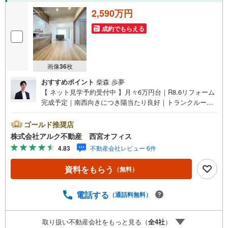
2,590万円
成約でもらえる
画像
36
枚
おすすめポイント
柴森 歩夢
【 ネット見学予約受付中 】月々6万円台｜R8.6リフォーム
完成予定｜南西向きにつき陽当たり良好｜トランクルーム
有り（無償）｜小中学校徒歩10分以内｜阪急「甲東園」駅
徒歩3分【リフォーム内容（2026年6月完成予定）】＜水回
ゴールド推奨店
り＞システムキッチン/ユニットバス/トイレ/洗面化粧台＜
株式会社アルク不動産 西宮オフィス
内装＞全室クロス貼替/フローリング貼替/建具交換/配管交
4.83
不動産会社レビュー 6件
換/ハウスクリーニング【 周辺環境 】■甲東小学校:徒歩9分
（685m）■甲陵中学校:徒歩12分（956m）■KOHYO（コー
資料をもらう
（無料）
ヨー） 甲東園店:徒歩3分（264m）【 アルク不動産につい
て 】当社はJRさくら夙川駅より徒歩3分の立地に店舗を構
えております。掲載中の物件に限らず、阪神間エリアを中
電話する
（通話料無料）
心に幅広い物件をご紹介可能です。キッズスペースやおむ
つ替えスペースも完備しており、お子さま連れでも安心し
取り扱い不動産会社をもっと見る（
全
4
社
）
てご来店いただけます。住宅ローンに強く、事前審査のサ