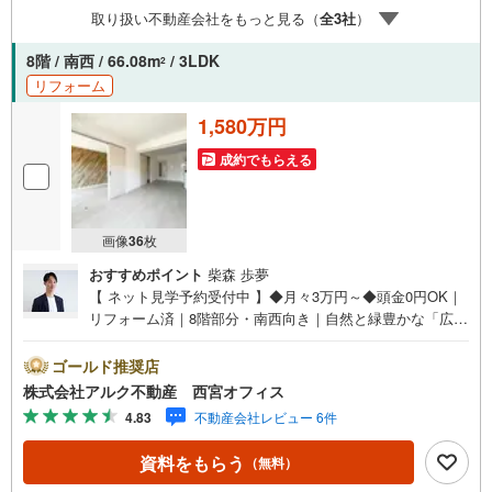
アを中心に様々な物件を取り扱っております。店内にはキ
取り扱い不動産会社をもっと見る（
全
3
社
）
ッズスペースやおむつ替えスペースもございますので、お
子さま連れでもご安心してご来店ください。ゆっくり住ま
8階 / 南西 / 66.08m
/ 3LDK
2
い探しをしていきたいお客様や、まずは相談だけというお
リフォーム
客様も、お気軽にご相談ください。
1,580万円
成約でもらえる
画像
36
枚
おすすめポイント
柴森 歩夢
【 ネット見学予約受付中 】◆月々3万円～◆頭金0円OK｜
リフォーム済｜8階部分・南西向き｜自然と緑豊かな「広田
山公園」徒歩2分【 おすすめポイント 】■2022年6月リフォ
ーム済み！■8階部分につき眺望・通風良好！■南西向きに
ゴールド推奨店
つき陽当たり良好！■専有面積66.08平米の3LDK！■トラン
株式会社アルク不動産 西宮オフィス
クルーム付き！（月額600円）【リフォーム内容（2022年6
4.83
不動産会社レビュー 6件
月完成）】＜水回り新規交換＞キッチン/ユニットバス/洗面
化粧台/トイレ＜内装＞クロス張替え/フロア張替え/建具交
資料をもらう
（無料）
換/給湯器交換＝＝＝＝＝＝＝＝＝【 アルク不動産について