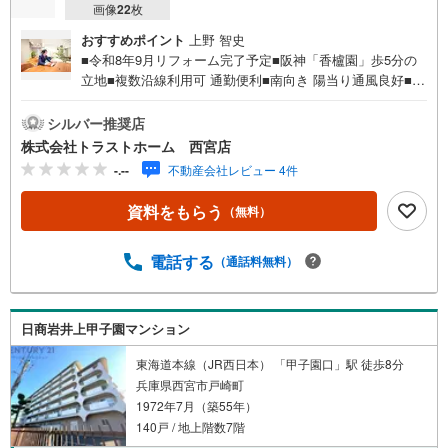
画像
22
枚
おすすめポイント
上野 智史
■令和8年9月リフォーム完了予定■阪神「香櫨園」歩5分の
立地■複数沿線利用可 通勤便利■南向き 陽当り通風良好■6.
60平米の3LDK 3階部分■バルコニーに面した明るいリビン
グ■住空間スッキリ！居室・廊下収納■トランクルーム付！
シルバー推奨店
季節物の収納に◎■モニタ付インターホン有でセキュリティ
株式会社トラストホーム 西宮店
安心■全室洋室でお掃除かんたん♪■小学校、スーパー、病
-.--
不動産会社レビュー 4件
院が徒歩10分圏内で生活便利〈リフォーム内容〉・システ
ムキッチン新調・洗面化粧台新調・ユニットバス新調・温
資料をもらう
（無料）
水洗浄便座付トイレ新調・クロス・床貼替など♪香櫨園小
学校 約640m♪浜脇中学校 約1200m♪ライフ 約320mお家探
しは、トラストホームにお任せください！〇定休日はござ
電話する
（通話料無料）
いません。お時間帯も、お客様のご都合に可能な限りおこ
たえします♪〇急なご予約も大歓迎です♪〇住宅ローン相
談、買替相談もお任せください！詳しくは弊社HPをご覧く
日商岩井上甲子園マンション
ださいませ♪〇神戸市全域、明石・芦屋・西宮・宝塚・三
田市など 幅広いエリアで物件のご紹介が可能です♪
東海道本線（JR西日本） 「甲子園口」駅 徒歩8分
兵庫県西宮市戸崎町
1972年7月（築55年）
140戸 / 地上階数7階