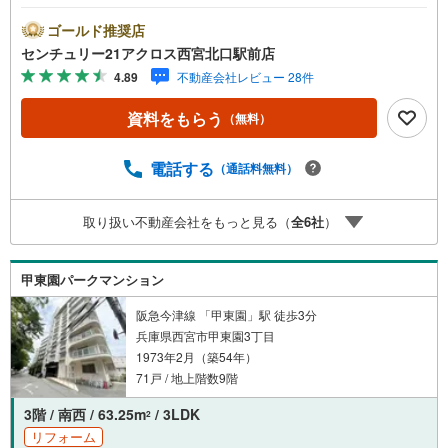
【物件の特徴】・緑豊かな閑静な住宅街に立地。周辺スー
パーや小中学校や高校も揃う子育て世代にもおすすめの立
ゴールド推奨店
地です。令和6年10月室内全面リフォーム済みですぐにでも
センチュリー21アクロス西宮北口駅前店
お住まいいただけます♪○センチュリー21アクロスグループ
4.89
不動産会社レビュー 28件
の3つの特徴○■センチュリー21グループで28年連続No.1（1
997年～2024年兵庫地区仲介実績） 西宮・尼崎・伊丹・
資料をもらう
（無料）
宝塚にて8店舗展開中。阪神間での購入や売却は当店にお任
せ下さい■お客様駐車場、キッズスペースがございます。
8店舗すべて駅前にございますが、お車でのお越しも大歓迎
電話する
（通話料無料）
です。 お子様連れでもご安心ください。■取り扱い物件多
数ございます。 地域密着の当店では2000万円台の新築戸
取り扱い不動産会社をもっと見る（
全
6
社
）
建や、1000万円台の中古マンションを始め多数物件を取り
扱っています。Yahoo！不動産に掲載しきれない物件もご
紹介できます。
甲東園パークマンション
阪急今津線 「甲東園」駅 徒歩3分
兵庫県西宮市甲東園3丁目
1973年2月（築54年）
71戸 / 地上階数9階
3階 / 南西 / 63.25m
/ 3LDK
2
リフォーム