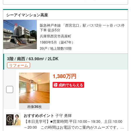
や、1000万円台の中古マンションを始め多数物件を取り扱
っています。Yahoo！不動産に掲載しきれない物件もご紹
シーアイマンション高座
介できます。
阪急神戸本線 「西宮北口」駅 バス12分 一ヶ谷 バス停
下車 徒歩5分
兵庫県西宮市高座町
1980年5月（築47年）
39戸 / 地上階数10階
3階 / 南西 / 63.98m
/ 2LDK
2
リフォーム
1,380万円
成約でもらえる
画像
36
枚
おすすめポイント
子守 勇輝
【本日見学可】■営業時間:平日:10:00～19:30、土日:10:00
～20:00 この時間はお電話でのご案内がスムーズです。