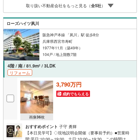
ンライト新調/インターホン交換/ハウスクリーニング等【ア
取り扱い不動産会社をもっと見る（
全
5
社
）
ルク不動産について】当社はJRさくら夙川駅より徒歩3分
の立地に店舗を構えております。キッズスペースやおむつ
替えスペースも完備しており、お子さま連れでも安心して
ローズハイツ夙川
ご来店いただけます！住宅ローンの資金計画もご相談くだ
さい！
阪急神戸本線 「夙川」駅 徒歩8分
兵庫県西宮市寿町
1977年11月（築49年）
104戸 / 地上階数7階
4階 / 南 / 81.9m
/ 3LDK
2
リフォーム
3,790万円
成約でもらえる
画像
36
枚
おすすめポイント
子守 勇輝
【本日見学可】◇現地説明会開催（要事前予約）■営業時
間:平日:10:00～19:00、土日:10:00～19:30 この時間はお