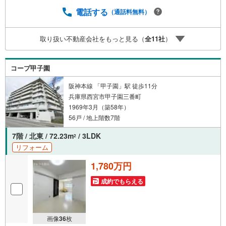
】当社はJRさくら夙川駅より徒歩3分の立地に店舗を構え
ております。掲載中の物件に限らず、阪神間エリアを中心
電話する
（通話料無料）
に幅広い物件をご紹介可能です。キッズスペースやおむつ
替えスペースも完備しており、お子さま連れでも安心して
取り扱い不動産会社をもっと見る（
全
11
社
）
ご来店いただけます。住宅ローンに強く、事前審査のサポ
ートや金融機関のご提案、お客様一人ひとりに合わせた無
理のない資金計画のご提案までトータルでサポートいたし
コープ甲子園
ます。ローンに不安のある方もお気軽にご相談ください
阪神本線 「甲子園」駅 徒歩11分
兵庫県西宮市甲子園三番町
1969年3月（築58年）
56戸 / 地上階数7階
7階 / 北東 / 72.23m
/ 3LDK
2
リフォーム
1,780万円
成約でもらえる
画像
36
枚