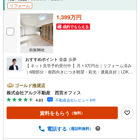
リフォーム
1,399万円
成約でもらえる
画像
36
枚
おすすめポイント
柴森 歩夢
【 ネット見学予約受付中 】月々3万円台｜リフォーム済み
｜6階部分・南西向きにつき眺望・彩光・通風良好｜LDK約
14.5帖｜トランクルーム有り【 リフォーム内容（2025年10
月完成）】全室クロス貼替/CF張替（トイレ・洗面室）/畳
ゴールド推奨店
表替え/一部建具新調（キッチン収納扉・洋室建具）【 周辺
株式会社アルク不動産 西宮オフィス
環境 】■広田幼稚園:徒歩14分（1093m）■神原小学校:徒歩
4.83
不動産会社レビュー 6件
14分（1158m）■上ケ原中学校:徒歩18分（1433m）■関西
スーパー大社店:徒歩11分（845m）■広田山公園:徒歩5分
資料をもらう
（無料）
（387m）＝＝＝＝＝【 アルク不動産について 】当社はJR
「さくら夙川」駅徒歩3分の立地に店舗がございます。ま
た、阪急「夙川」駅、阪神「香櫨園」駅からも徒歩7分でア
電話する
（通話料無料）
クセスいただけます。掲載中の物件に限らず、阪神間エリ