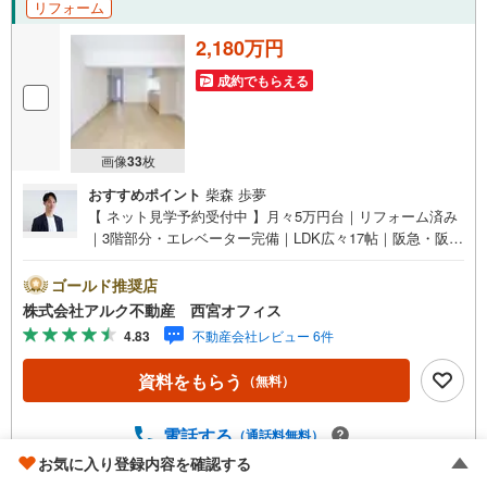
リフォーム
2,180万円
成約でもらえる
画像
33
枚
おすすめポイント
柴森 歩夢
【 ネット見学予約受付中 】月々5万円台｜リフォーム済み
｜3階部分・エレベーター完備｜LDK広々17帖｜阪急・阪
神・JR線の3WAYアクセス【 おすすめポイント 】■阪急神
戸線「夙川駅」徒歩13分！■阪神線・JR線も徒歩圏内！至
ゴールド推奨店
便な3WAYアクセス！■専有面積76.88平米の3LDKプラン！
株式会社アルク不動産 西宮オフィス
■LDK広々約17.0帖！■エレベーター完備のマンション！【
4.83
不動産会社レビュー 6件
リフォーム内容（2026年1月完成）】＜水回り新規交換＞
システムキッチン/浴室/トイレ/洗面化粧台交換＜内装＞全
資料をもらう
（無料）
室クロス張替/床材張替/建具交換/分電盤交換/追い焚き機能
付き給湯器交換【 アルク不動産について 】当社は阪急武庫
之荘駅より北側徒歩2分の立地に店舗を構えております。店
電話する
（通話料無料）
舗では掲載中の物件に限らず、阪神間エリアを中心に様々
お気に入り登録内容を確認する
な物件を取り扱っております。また、キッズスペースやお