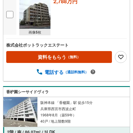
2,788万円
画像
5
枚
株式会社ポットラックエステート
資料をもらう
（無料）
電話する
（通話料無料）
香枦園シーサイドヴィラ
阪神本線 「香櫨園」駅 徒歩15分
兵庫県西宮市西波止町
1968年8月（築59年）
40戸 / 地上階数9階
2階 / 南 / 86.07m
/ 3LDK
2