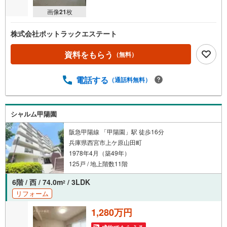
画像
21
枚
株式会社ポットラックエステート
資料をもらう
（無料）
電話する
（通話料無料）
シャルム甲陽園
阪急甲陽線 「甲陽園」駅 徒歩16分
兵庫県西宮市上ケ原山田町
1978年4月（築49年）
125戸 / 地上階数11階
6階 / 西 / 74.0m
/ 3LDK
2
リフォーム
1,280万円