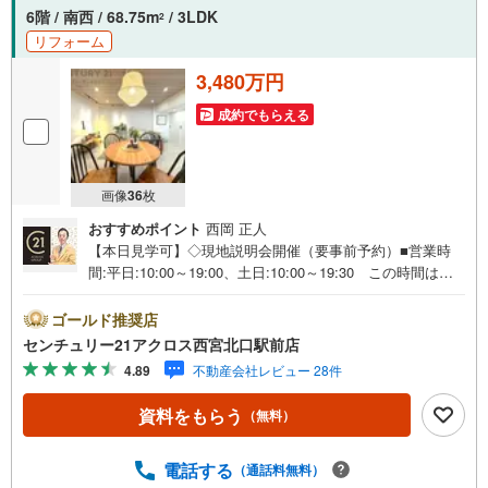
6階 / 南西 / 68.75m
/ 3LDK
2
リフォーム
3,480万円
成約でもらえる
画像
36
枚
おすすめポイント
西岡 正人
【本日見学可】◇現地説明会開催（要事前予約）■営業時
間:平日:10:00～19:00、土日:10:00～19:30 この時間はお
電話でのご案内がスムーズです。【物件の特徴】・令和8年
5月室内リノベーション工事済みですぐにでもお住まいいた
ゴールド推奨店
だけます♪ウォークインクローゼット等収納箇所も複数確
センチュリー21アクロス西宮北口駅前店
保♪エアコン先行配管済みです。○センチュリー21アクロス
4.89
不動産会社レビュー 28件
グループの3つの特徴○■センチュリー21グループで28年連
続No.1（1997年～2024年兵庫地区仲介実績） 西宮・尼
資料をもらう
（無料）
崎・伊丹・宝塚にて8店舗展開中。阪神間での購入や売却は
当店にお任せ下さい■お客様駐車場、キッズスペースがござ
います。 8店舗すべて駅前にございますが、お車でのお越
電話する
（通話料無料）