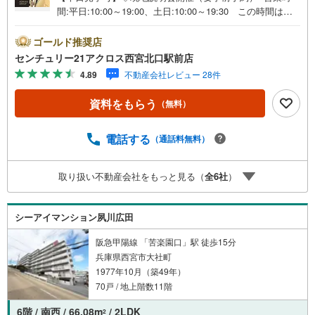
間:平日:10:00～19:00、土日:10:00～19:30 この時間はお
電話でのご案内がスムーズです。【物件の特徴】・令和8年
2月室内フルリフォーム完了。阪急「甲陽園」駅徒歩4分の
ゴールド推奨店
交通便利な立地です。駅周辺には多数の生活施設があり便
センチュリー21アクロス西宮北口駅前店
利♪○センチュリー21アクロスグループの3つの特徴○■セン
4.89
不動産会社レビュー 28件
チュリー21グループで28年連続No.1（1997年～2024年兵庫
地区仲介実績） 西宮・尼崎・伊丹・宝塚にて8店舗展開
資料をもらう
（無料）
中。阪神間での購入や売却は当店にお任せ下さい■お客様駐
車場、キッズスペースがございます。 8店舗すべて駅前に
ございますが、お車でのお越しも大歓迎です。 お子様連
電話する
（通話料無料）
れでもご安心ください。■取り扱い物件多数ございます。
地域密着の当店では2000万円台の新築戸建や、1000万円台
取り扱い不動産会社をもっと見る（
全
6
社
）
の中古マンションを始め多数物件を取り扱っています。Ya
hoo！不動産に掲載しきれない物件もご紹介できます。お気
軽にお問合せください。
シーアイマンション夙川広田
阪急甲陽線 「苦楽園口」駅 徒歩15分
兵庫県西宮市大社町
1977年10月（築49年）
70戸 / 地上階数11階
6階 / 南西 / 66.08m
/ 2LDK
2