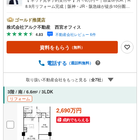
8.9月リフォーム完成｜阪神・JR・阪急線が徒歩10分圏内
弊社は専門家同士が連携をとっているため、より多くの知見がございます
お気軽にお問合せください！
｜エレベーター完備｜3階部分南向き【おすすめポイント】
■阪神・JR・阪急の3路線を徒歩10分圏内で利用可能！■令
ゴールド推奨店
和8年9月末室内フルリフォーム完成予定！■南向きバルコ
株式会社アルク不動産 西宮オフィス
ニーに面した明るいLDK約12.9帖！■全居室を洋室でそろえ
4.83
不動産会社レビュー 6件
た使いやすい3LDK！■ライフ夙川店徒歩4分、コンビニ徒歩
2分で買い物便利！■香櫨園小学校徒歩8分、森具公園徒歩2
資料をもらう
（無料）
分の子育て環境！＝＝＝＝＝＝＝＝＝＝＝＝＝＝＝＝【 ア
ルク不動産について 】当社はJRさくら夙川駅より徒歩3分
の立地に店舗を構えております。掲載中の物件に限らず、
電話する
（通話料無料）
阪神間エリアを中心に幅広い物件をご紹介可能です。キッ
ズスペースやおむつ替えスペースも完備しており、お子さ
取り扱い不動産会社をもっと見る（
全
7
社
）
ま連れでも安心してご来店いただけます。住宅ローンに強
く、事前審査のサポートや金融機関のご提案、お客様一人
3階 / 南 / 6.6m
/ 3LDK
2
ひとりに合わせた無理のない資金計画のご提案までトータ
リフォーム
ルでサポートいたします。ローンに不安のある方もお気軽
にご相談ください。
2,690万円
成約でもらえる