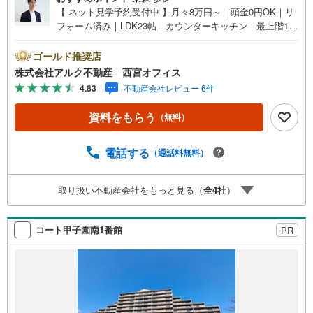
【 ネット見学予約受付中 】月々8万円～｜頭金0円OK｜リ
フォーム済み｜LDK23帖｜カウンターキッチン｜最上階11
階部分につき眺望良好【 おすすめポイント 】■阪神本線
「西宮駅」徒歩12分！■室内リフォーム済みにつきそのま
ゴールド推奨店
まお住まいいただけます！■最上階11階部分につき、眺望
株式会社アルク不動産 西宮オフィス
良好！■専有面積83.51平米のゆとりある3LDKプラン！■LD
4.83
不動産会社レビュー 6件
K約23.1帖の開放的な住まい！【 周辺環境 】浜脇小学校:徒
歩7分（544m）浜脇中学校:徒歩11分（871m）mandai（万
資料をもらう
（無料）
代） 西宮前浜店:徒歩6分（474m）【 アルク不動産につい
て 】当社はJRさくら夙川駅より徒歩3分の立地に店舗を構
えております。掲載中の物件に限らず、阪神間エリアを中
電話する
（通話料無料）
心に幅広い物件をご紹介可能です。キッズスペースやおむ
つ替えスペースも完備しており、お子さま連れでも安心し
取り扱い不動産会社をもっと見る（
全
4
社
）
てご来店いただけます。住宅ローンに強く、事前審査のサ
ポートや金融機関のご提案、お客様一人ひとりに合わせた
無理のない資金計画のご提案までトータルでサポートいた
コート甲子園南1番館
PR
します。ローンに不安のある方もお気軽にご