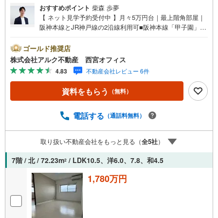
おすすめポイント
柴森 歩夢
【 ネット見学予約受付中 】月々5万円台｜最上階角部屋｜
阪神本線とJR神戸線の2沿線利用可■阪神本線「甲子園」徒
歩11分の好立地！■専有面積72.23平米の3LDKプラン！■最
上階角部屋につき陽当たり良好！【 周辺環境 】春風幼稚
ゴールド推奨店
園:徒歩10分（770m）春風小学校:徒歩5分（412m）上甲子
株式会社アルク不動産 西宮オフィス
園中学校:徒歩11分（881m）兵庫県立鳴尾高校:徒歩8分（6
4.83
不動産会社レビュー 6件
17m）西畑公園:徒歩11分（885m）いかりスーパーマーケ
ット甲子園店:徒歩9分（756m）コロワ甲子園:徒歩12分（9
資料をもらう
（無料）
73m）【 アルク不動産について 】当社は阪急武庫之荘駅よ
り北側徒歩2分の立地に店舗を構えております。掲載中の物
件に限らず、阪神間エリアを中心に幅広い物件をご紹介可
電話する
（通話料無料）
能です。キッズスペースやおむつ替えスペースも完備して
おり、お子さま連れでも安心してご来店いただけます。住
取り扱い不動産会社をもっと見る（
全
5
社
）
宅ローンに強く、事前審査のサポートや金融機関のご提
案、お客様一人ひとりに合わせた無理のない資金計画のご
7階 / 北 / 72.23m
/ LDK10.5、洋6.0、7.8、和4.5
2
提案までトータルでサポートいたします。ローンに不安の
ある方もお気軽にご相談ください。
1,780万円