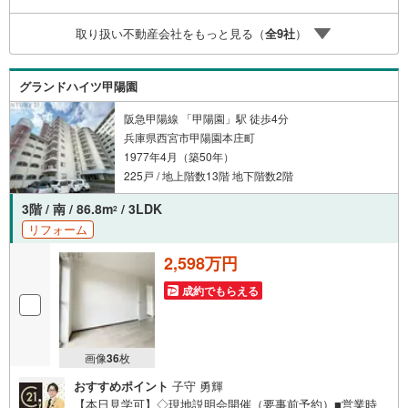
しも大歓迎です。 お子様連れでもご安心ください。■取り
扱い物件多数ございます。 地域密着の当店では2000万円
取り扱い不動産会社をもっと見る（
全
9
社
）
台の新築戸建や、1000万円台の中古マンションを始め多数
物件を取り扱っています。Yahoo！不動産に掲載しきれな
い物件もご紹介できます。お気軽にお問合せください。
グランドハイツ甲陽園
阪急甲陽線 「甲陽園」駅 徒歩4分
兵庫県西宮市甲陽園本庄町
1977年4月（築50年）
225戸 / 地上階数13階 地下階数2階
3階 / 南 / 86.8m
/ 3LDK
2
リフォーム
2,598万円
成約でもらえる
画像
36
枚
おすすめポイント
子守 勇輝
【本日見学可】◇現地説明会開催（要事前予約）■営業時