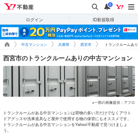
Yahoo!不動産
検索
通知
i
ログイン
ID新規取得
中古マンション
兵庫県
西宮市
トランクルームあり
西宮市のトランクルームありの中古マンション
一部の画像提供：アフロ
トランクルームがある中古マンションは荷物の多い方だけでなくアウト
ドアグッスや洗車道具など屋外で使用する物の保管にもオススメです。
トランクルームがある中古マンションをYahoo!不動産で見つけましょ
う。