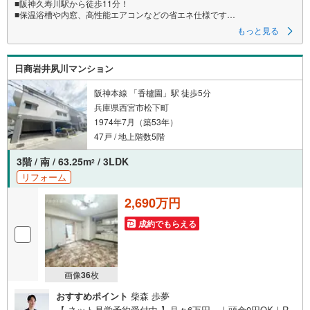
■阪神久寿川駅から徒歩11分！
■保温浴槽や内窓、高性能エアコンなどの省エネ仕様です
■食洗機や浴室乾燥など家事を時短できる設備が充実しています
もっと見る
リフォーム内容
・システムキッチン
日商岩井夙川マンション
・ユニットバス
・洗面化粧台
・トイレ
阪神本線 「香櫨園」駅 徒歩5分
・給湯設備
兵庫県西宮市松下町
・エアコン
1974年7月（築53年）
・配管
・照明器具、建具
47戸 / 地上階数5階
・フローリング、フロアタイル、壁・天井クロス貼替
3階 / 南 / 63.25m
/ 3LDK
2
立地
リフォーム
・西宮市立今津小学校まで徒歩約11分
・西宮市立真砂中学校まで徒歩約7分
2,690万円
弊社が選ばれる理由
成約でもらえる
1.お金の扱い方のプロ、ファイナンシャルプランナーが資金計画をサポー
ト！
2.買い替えなどにも対応できる売却専門チームあり！
3.たくさんの銀行と繋がりがあるため、最も低金利になるように審査が可
能！
画像
36
枚
4.物件のお引渡し後に必要になったお家のリフォームも弊社のリフォームプ
ランナーがご提案！
おすすめポイント
柴森 歩夢
5.定期的にご連絡を繋ぎ、有事の際に迅速にサポートいたします
【 ネット見学予約受付中 】月々6万円～｜頭金0円OK｜R