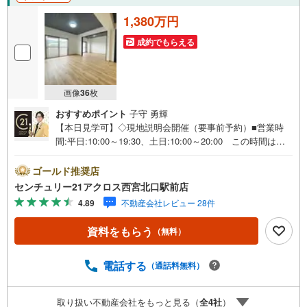
1,380万円
成約でもらえる
画像
36
枚
おすすめポイント
子守 勇輝
【本日見学可】◇現地説明会開催（要事前予約）■営業時
間:平日:10:00～19:30、土日:10:00～20:00 この時間はお
電話でのご案内がスムーズです。【物件の特徴】・上層階7
階部分で六甲山系をのぞむ眺望ございます。洋室2室の間に
ゴールド推奨店
はウォークスルークローゼットがあり、リビングダイニン
センチュリー21アクロス西宮北口駅前店
グ側にも収納スペースのある収納豊富な物件です。トラン
4.89
不動産会社レビュー 28件
クルーム権利付き。○センチュリー21アクロスグループの3
つの特徴○■センチュリー21グループで27年連続No.1（1997
資料をもらう
（無料）
年～2023年兵庫地区仲介実績） 西宮・尼崎・伊丹・宝塚
にて8店舗展開中。阪神間での購入や売却は当店にお任せ下
さい■お客様駐車場、キッズスペースがございます。 8店
電話する
（通話料無料）
舗すべて駅前にございますが、お車でのお越しも大歓迎で
す。 お子様連れでもご安心ください。■取り扱い物件多数
取り扱い不動産会社をもっと見る（
全
4
社
）
ございます。 地域密着の当店では2000万円台の新築戸建