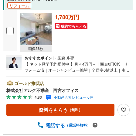
リフォーム
1,780万円
成約でもらえる
画像
36
枚
おすすめポイント
柴森 歩夢
【 ネット見学予約受付中 】月々4万円～｜頭金0円OK｜リ
フォーム済｜オーシャンビュー眺望｜全居室6帖以上｜南向
き陽当り良好｜エレベーター完備【おすすめポイント】■南
向きにつき陽当たり良好、海を望む開放感のある住戸！■専
ゴールド推奨店
有面積86.07平米、全居室6帖以上のゆとりある3LDK！■全
株式会社アルク不動産 西宮オフィス
居室・LDK・廊下に収納を備えた使いやすい間取り！■阪神
4.83
不動産会社レビュー 6件
本線「香櫨園」駅とJR「さくら夙川」駅の2沿線を利用可
能！【リフォーム内容（2026年4月完成）】＜水回り新規
資料をもらう
（無料）
交換＞システムキッチン（食洗機付き）/ユニットバス（浴
乾付き）/洗面化粧台/洗濯パン/トイレ/給湯器＜内装＞全室
クロス張替え/フローリング張替え/フロアタイル張替え/ク
電話する
（通話料無料）
ッションフロア張替え/網戸張替え＜その他＞建具交換/ダウ