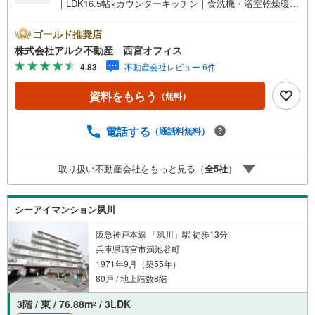
｜LDK16.5帖×カウンターキッチン｜食洗機・浴室乾燥暖房
機・追い焚き完備｜専用倉庫付き｜エレベーター完備■阪急
神戸線「西宮北口駅」徒歩15分！■昭和48年9月竣工、総戸
ゴールド推奨店
数43邸のマンション！■エレベーター完備です！■1階に専
株式会社アルク不動産 西宮オフィス
用使用権付き倉庫あり！■食洗機・浴室乾燥機・追い炊き機
4.83
不動産会社レビュー 6件
能完備！【 リフォーム内容（2026年3月完成）】＜水回り
新規交換＞システムキッチン/浴室/洗面化粧台/トイレ＜内
資料をもらう
（無料）
装＞全室クロス貼替/フローリング貼/フロアタイル貼/給湯
器交換/ハウスクリーニング/エアコン先行配管 等【 当社
について 】当社はJRさくら夙川駅より徒歩3分の立地に店
電話する
（通話料無料）
舗を構えております。掲載中の物件に限らず、阪神間エリ
アを中心に幅広い物件をご紹介可能です。キッズスペース
取り扱い不動産会社をもっと見る（
全
5
社
）
やおむつ替えスペースも完備しており、お子さま連れでも
安心してご来店いただけます。住宅ローンに強く、事前審
査のサポートや金融機関のご提案、お客様一人ひとりに合
シーアイマンション夙川
わせた無理のない資金計画のご提案までトータルでサポー
トいたします
阪急神戸本線 「夙川」駅 徒歩13分
兵庫県西宮市満池谷町
1971年9月（築55年）
80戸 / 地上階数8階
3階 / 東 / 76.88m
/ 3LDK
2