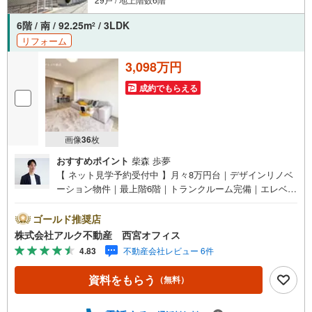
6階 / 南 / 92.25m
/ 3LDK
2
リフォーム
3,098万円
成約でもらえる
画像
36
枚
おすすめポイント
柴森 歩夢
【 ネット見学予約受付中 】月々8万円台｜デザインリノベ
ーション物件｜最上階6階｜トランクルーム完備｜エレベー
ター完備【 おすすめポイント 】■最上階・角部屋・エレベ
ーター完備！■陽当り・風通し良好・眺望良好！■デザイン
ゴールド推奨店
リノベーション！【リフォーム内容（2025年8月完成）】
株式会社アルク不動産 西宮オフィス
＜水回り＞システムキッチン/ユニットバス/トイレ/洗面化
4.83
不動産会社レビュー 6件
粧台＜内装＞全室クロス貼替/フローリング貼替【 周辺環境
】■広田小学校・・・徒歩9分（747m）■上ケ原中学
資料をもらう
（無料）
校・・・徒歩23分（1846m）【 アルク不動産について 】
当社はJRさくら夙川駅より徒歩3分の立地に店舗を構えて