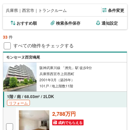
兵庫県｜西宮市｜トランクルーム
条件変更
おすすめ順
検索条件保存
通知設定
33
件
すべての物件をチェックする
モンセーヌ西宮鳴尾
阪神武庫川線 「洲先」駅 徒歩9分
兵庫県西宮市上田西町
2001年3月（築26年）
101戸 / 地上階数11階
1階 / 南 / 68.03m
/ 2LDK
2
リフォーム
2,788万円
成約でもらえる