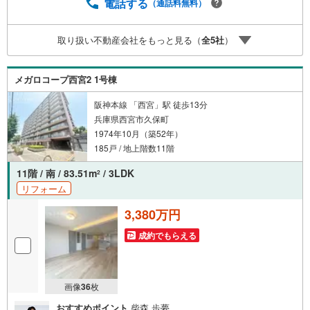
おります。掲載中の物件に限らず、阪神間エリアを中心に
電話する
（通話料無料）
幅広い物件をご紹介可能です。キッズスペースやおむつ替
えスペースも完備しており、お子さま連れでも安心してご
取り扱い不動産会社をもっと見る（
全
5
社
）
来店いただけます。住宅ローンに強く、事前審査のサポー
トや金融機関のご提案、お客様一人ひとりに合わせた無理
のない資金計画のご提案までトータルでサポートいたしま
メガロコープ西宮2 1号棟
す。ローンに不安のある方もお気軽にご相談ください。
阪神本線 「西宮」駅 徒歩13分
兵庫県西宮市久保町
1974年10月（築52年）
185戸 / 地上階数11階
11階 / 南 / 83.51m
/ 3LDK
2
リフォーム
3,380万円
成約でもらえる
画像
36
枚
おすすめポイント
柴森 歩夢