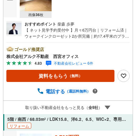
画像
36
枚
おすすめポイント
柴森 歩夢
【 ネット見学予約受付中 】月々6万円台｜リフォーム済｜
ウォークインクローゼット2か所完備｜約17.4平米のプライ
ベートガーデン｜オートロック・宅配ボックス完備【 おす
すめポイント 】■17.40平米のプライベートガーデン付き！
ゴールド推奨店
■南向きにつき陽当たり良好！■専有面積68.03平米の2LD
株式会社アルク不動産 西宮オフィス
K！■LDK約15.8帖の開放的な空間！■ウォークインクロー
4.83
不動産会社レビュー 6件
ゼット2ヶ所完備！【リフォーム内容（2026年8月29日完
成）】＜水回り新規交換＞システムキッチン/洗面化粧台/ト
資料をもらう
（無料）
イレ/浴室シャワー水栓＜内装＞全室クロス張替え/CF施工/
ハウスクリーニング【 アルク不動産について 】当社はJR
さくら夙川駅より徒歩3分の立地に店舗を構えております。
電話する
（通話料無料）
掲載中の物件に限らず、阪神間エリアを中心に幅広い物件
をご紹介可能です。キッズスペースやおむつ替えスペース
取り扱い不動産会社をもっと見る（
全
9
社
）
も完備しており、お子さま連れでも安心してご来店いただ
けます。住宅ローンに強く、事前審査のサポートや金融機
5階 / 南西 / 68.03m
/ LDK15.8、洋6.2、6.5、WIC×2、専用庭17.40m
2
関のご提案、お客様一人ひとりに合わせた無理のない資金
リフォーム
計画のご提案までトータルでサポートいたします。