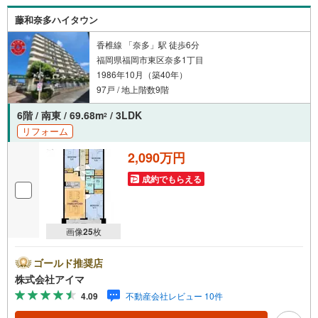
のお借入れがある方も大歓迎！【キャンペーン期間:2026年
藤和奈多ハイタウン
9月30日まで】福岡市内・郊外の新築戸建情報を豊富にご用
意し、初めての方も安心してご相談いただけます。まずは
香椎線 「奈多」駅 徒歩6分
お気軽にお問い合わせくださいませ。
福岡県福岡市東区奈多1丁目
1986年10月（築40年）
97戸 / 地上階数9階
6階 / 南東 / 69.68m
/ 3LDK
2
リフォーム
2,090万円
成約でもらえる
画像
25
枚
ゴールド推奨店
株式会社アイマ
4.09
不動産会社レビュー 10件