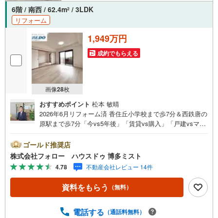
6階 / 南西 / 62.4m
/ 3LDK
2
リフォーム
1,949万円
成約でもらえる
画像
28
枚
おすすめポイント
松本 敏晴
2026年6月リフォーム済 香住丘小学校まで歩7分＆西鉄唐の
原駅まで歩7分「今vs5年後」「賃貸vs購入」「戸建vsマン
ション」など、お住まい選びをする上で必ず出てくる疑
問、不安をぶつけてください。答えはお客様の家族構成や
ゴールド推奨店
ご年齢、ライフプランによって全く変わってきます。ネッ
株式会社フォロー ハウスドゥ 博多ミスト
ト検索も便利ですが、1回のご相談でお悩みが解決できるか
4.78
不動産会社レビュー 14件
もしれません。その答えが「購入しない」となっても、お
客様、ご家族様のベストであれば、それに越したことはあ
資料をもらう
（無料）
りません。まずはお問い合わせください。【営業時間 10:0
0-18:00】（定休日:火・水）上記時間はお電話が繋がりやす
くなっております。ぜひお気軽にご連絡下さい！現地を見
電話する
（通話料無料）