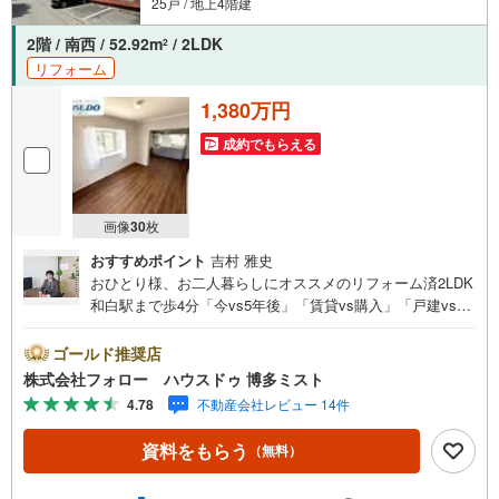
25戸 / 地上4階建
2階 / 南西 / 52.92m
/ 2LDK
2
リフォーム
1,380万円
成約でもらえる
画像
30
枚
おすすめポイント
吉村 雅史
おひとり様、お二人暮らしにオススメのリフォーム済2LDK
和白駅まで歩4分「今vs5年後」「賃貸vs購入」「戸建vsマ
ンション」など、お住まい選びをする上で必ず出てくる疑
問、不安をぶつけてください。答えはお客様の家族構成や
ゴールド推奨店
ご年齢、ライフプランによって全く変わってきます。ネッ
株式会社フォロー ハウスドゥ 博多ミスト
ト検索も便利ですが、1回のご相談でお悩みが解決できるか
4.78
不動産会社レビュー 14件
もしれません。その答えが「購入しない」となっても、お
客様、ご家族様のベストであれば、それに越したことはあ
資料をもらう
（無料）
りません。まずはお問い合わせください。【営業時間 10:0
0-18:00】（定休日:火・水）上記時間はお電話が繋がりやす