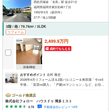
西鉄貝塚線 「名島」駅 徒歩21分
福岡県福岡市東区松崎1丁目
1992年3月（築35年）
37戸 / 地上5階建
3階 / 南 / 79.76m
/ 3LDK
2
リフォーム
2,499.9万円
成約でもらえる
画像
36
枚
おすすめポイント
吉村 雅史
2026年4月リフォーム済＆2面バルコニー＆角部屋「今vs5
年後」「賃貸vs購入」「戸建vsマンション」など、お住ま
い選びをする上で必ず出てくる疑問、不安をぶつけてくだ
さい。答えはお客様の家族構成やご年齢、ライフプランに
ゴールド推奨店
よって全く変わってきます。ネット検索も便利ですが、1回
株式会社フォロー ハウスドゥ 博多ミスト
のご相談でお悩みが解決できるかもしれません。その答え
4.78
不動産会社レビュー 14件
が「購入しない」となっても、お客様、ご家族様のベスト