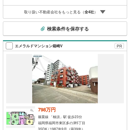
学される場合は「室内・現地を見学する（無料）」ボタン
よりご希望の日時をご記入いただけますとスムーズにご案
取り扱い不動産会社をもっと見る（
全
4
社
）
内が可能です。
こ
検索条件を保存する
の
検
索
エメラルドマンション箱崎V
PR
条
件
で
通
知
を
受
け
取
る
798万円
・
篠栗線 「柚須」駅 徒歩23分
条
福岡県福岡市東区多の津5丁目
件
3SDK / 1987年9月（築39年）