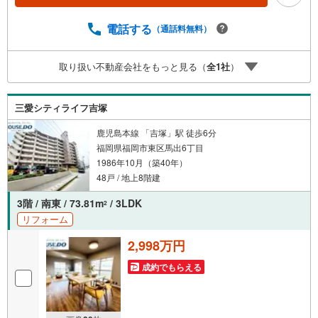
さい。【営業時間 10:00-18:00】（定休日:火・水）上記時
間はお電話が繋がりやすくなっております。ぜひお気軽に
電話する
（通話料無料）
ご連絡下さい！現地を見学される場合は「室内・現地を見
学する（無料）」ボタンよりご希望の日時をご記入いただ
取り扱い不動産会社をもっと見る（
全
1
社
）
けますとスムーズにご案内が可能です。
三愛シティライフ吉塚
鹿児島本線 「吉塚」駅 徒歩6分
福岡県福岡市東区馬出6丁目
1986年10月（築40年）
48戸 / 地上8階建
3階 / 南東 / 73.81m
/ 3LDK
2
リフォーム
2,998万円
成約でもらえる