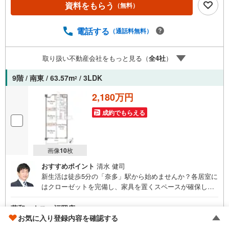
資料をもらう
（無料）
電話する
（通話料無料）
取り扱い不動産会社をもっと見る（
全
4
社
）
9階 / 南東 / 63.57m
/ 3LDK
2
2,180万円
成約でもらえる
画像
10
枚
おすすめポイント
清水 健司
新生活は徒歩5分の「奈多」駅から始めませんか？各居室に
はクローゼットを完備し、家具を置くスペースが確保しや
すい設計がされております！周辺環境もあわせてご案内い
たしますので、お気軽にご連絡ください！
藤和ハウス 福岡店
お気に入り登録内容を確認する
（無料）