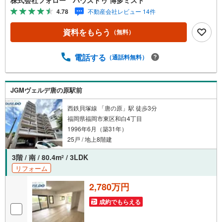
後」「賃貸vs購入」「戸建vsマンション」など、お住まい
4.78
不動産会社レビュー 14件
選びをする上で必ず出てくる疑問、不安をぶつけてくださ
い。答えはお客様の家族構成やご年齢、ライフプランによ
資料をもらう
（無料）
って全く変わってきます。ネット検索も便利ですが、1回の
ご相談でお悩みが解決できるかもしれません。その答えが
「購入しない」となっても、お客様、ご家族様のベストで
電話する
（通話料無料）
あれば、それに越したことはありません。まずはお問い合
わせください。【営業時間 10:00-18:00】（定休日:火・
水）上記時間はお電話が繋がりやすくなっております。ぜ
JGMヴェルデ唐の原駅前
ひお気軽にご連絡下さい！現地を見学される場合は「室
内・現地を見学する（無料）」ボタンよりご希望の日時を
西鉄貝塚線 「唐の原」駅 徒歩3分
ご記入いただけますとスムーズにご案内が可能です。
福岡県福岡市東区和白4丁目
1996年6月（築31年）
25戸 / 地上8階建
3階 / 南 / 80.4m
/ 3LDK
2
リフォーム
2,780万円
成約でもらえる