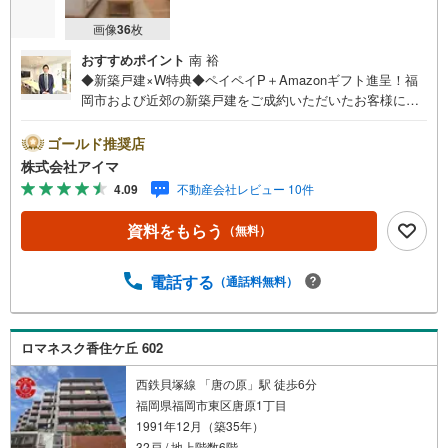
画像
36
枚
おすすめポイント
南 裕
◆新築戸建×W特典◆ペイペイP＋Amazonギフト進呈！福
岡市および近郊の新築戸建をご成約いただいたお客様に、
ペイペイポイント＋AmazonギフトカードのW特典を進呈！
当社独自の企業努力によるキャンペーンで、他では手に入
ゴールド推奨店
りません。特典は期間限定・数量限定のため、お早めにご
株式会社アイマ
相談ください。さらに大手ネット銀行と提携し低金利住宅
4.09
不動産会社レビュー 10件
ローンをご案内。お借入期間01～40年:金利0.949％、41～5
0年:1.349％と、利上げ前の今こそ注目の水準です。他金融
資料をもらう
（無料）
機関とも多数提携し、福岡市内・郊外で新築戸建をご検討
中のお客様に、将来のライフプランに合わせた最適なプラ
ンをご提案します。平日・夜間の現地案内や、ご自宅・最
電話する
（通話料無料）
寄駅までの無料送迎も可能。住宅ローンが難しいと言われ
た方、転職後で審査に不安がある方、車・カード・リボ等
のお借入れがある方も大歓迎！【キャンペーン期間:2026年
ロマネスク香住ケ丘 602
9月30日まで】福岡市内・郊外の新築戸建情報を豊富にご用
意し、初めての方も安心してご相談いただけます。まずは
西鉄貝塚線 「唐の原」駅 徒歩6分
お気軽にお問い合わせくださいませ。
福岡県福岡市東区唐原1丁目
1991年12月（築35年）
32戸 / 地上階数6階