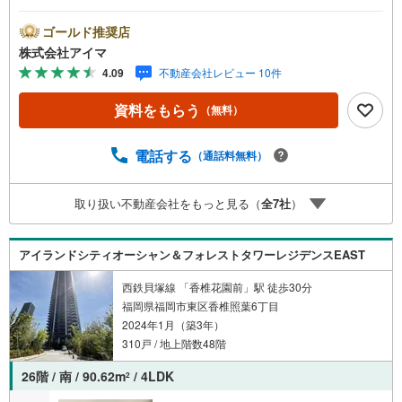
ペイペイポイント＋AmazonギフトカードのW特典を進呈！
当社独自の企業努力によるキャンペーンで、他では手に入
ゴールド推奨店
りません。特典は期間限定・数量限定のため、お早めにご
株式会社アイマ
相談ください。さらに大手ネット銀行と提携し低金利住宅
4.09
不動産会社レビュー 10件
ローンをご案内。お借入期間01～40年:金利0.949％、41～5
0年:1.349％と、利上げ前の今こそ注目の水準です。他金融
資料をもらう
（無料）
機関とも多数提携し、福岡市内・郊外で新築戸建をご検討
中のお客様に、将来のライフプランに合わせた最適なプラ
ンをご提案します。平日・夜間の現地案内や、ご自宅・最
電話する
（通話料無料）
寄駅までの無料送迎も可能。住宅ローンが難しいと言われ
た方、転職後で審査に不安がある方、車・カード・リボ等
取り扱い不動産会社をもっと見る（
全
7
社
）
のお借入れがある方も大歓迎！【キャンペーン期間:2026年
9月30日まで】福岡市内・郊外の新築戸建情報を豊富にご用
意し、初めての方も安心してご相談いただけます。まずは
アイランドシティオーシャン＆フォレストタワーレジデンスEAST
お気軽にお問い合わせくださいませ。
西鉄貝塚線 「香椎花園前」駅 徒歩30分
福岡県福岡市東区香椎照葉6丁目
2024年1月（築3年）
310戸 / 地上階数48階
26階 / 南 / 90.62m
/ 4LDK
2