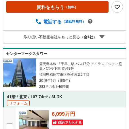
であれば、それに越したことはありません。まずはお問い
資料をもらう
（無料）
合わせください。【営業時間 10:00-18:00】（定休日:火・
水）上記時間はお電話が繋がりやすくなっております。ぜ
ひお気軽にご連絡下さい！現地を見学される場合は「室
電話する
（通話料無料）
内・現地を見学する（無料）」ボタンよりご希望の日時を
ご記入いただけますとスムーズにご案内が可能です。
取り扱い不動産会社をもっと見る（
全
1
社
）
センターマークスタワー
鹿児島本線 「千早」駅 バス17分 アイランドシティ照
葉 バス停下車 徒歩8分
福岡県福岡市東区香椎照葉5丁目
2019年1月（築8年）
283戸 / 地上46階建
41階 / 北東 / 107.74m
/ 3LDK
2
リフォーム
6,099万円
成約でもらえる