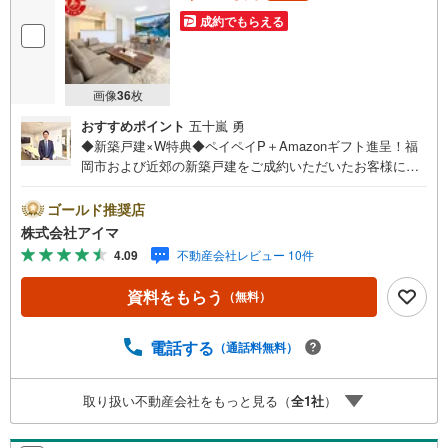
成約でもらえる
画像
36
枚
おすすめポイント
五十嵐 勇
◆新築戸建×W特典◆ペイペイP＋Amazonギフト進呈！福
岡市および近郊の新築戸建をご成約いただいたお客様に、
ペイペイポイント＋AmazonギフトカードのW特典を進呈！
当社独自の企業努力によるキャンペーンで、他では手に入
ゴールド推奨店
りません。特典は期間限定・数量限定のため、お早めにご
株式会社アイマ
相談ください。さらに大手ネット銀行と提携し低金利住宅
4.09
不動産会社レビュー 10件
ローンをご案内。お借入期間01～40年:金利0.949％、41～5
0年:1.349％と、利上げ前の今こそ注目の水準です。他金融
資料をもらう
（無料）
機関とも多数提携し、福岡市内・郊外で新築戸建をご検討
中のお客様に、将来のライフプランに合わせた最適なプラ
ンをご提案します。平日・夜間の現地案内や、ご自宅・最
電話する
（通話料無料）
寄駅までの無料送迎も可能。住宅ローンが難しいと言われ
た方、転職後で審査に不安がある方、車・カード・リボ等
取り扱い不動産会社をもっと見る（
全
1
社
）
のお借入れがある方も大歓迎！【キャンペーン期間:2026年
9月30日まで】福岡市内・郊外の新築戸建情報を豊富にご用
意し、初めての方も安心してご相談いただけます。まずは