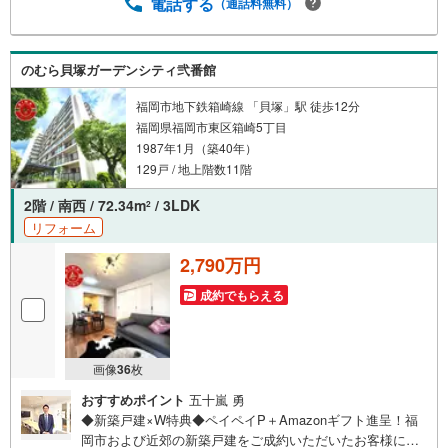
ンをご提案します。平日・夜間の現地案内や、ご自宅・最
電話する
（通話料無料）
寄駅までの無料送迎も可能。住宅ローンが難しいと言われ
た方、転職後で審査に不安がある方、車・カード・リボ等
のお借入れがある方も大歓迎！【キャンペーン期間:2026年
のむら貝塚ガーデンシティ弐番館
9月30日まで】福岡市内・郊外の新築戸建情報を豊富にご用
意し、初めての方も安心してご相談いただけます。まずは
福岡市地下鉄箱崎線 「貝塚」駅 徒歩12分
お気軽にお問い合わせくださいませ。
福岡県福岡市東区箱崎5丁目
1987年1月（築40年）
129戸 / 地上階数11階
2階 / 南西 / 72.34m
/ 3LDK
2
リフォーム
2,790万円
成約でもらえる
画像
36
枚
おすすめポイント
五十嵐 勇
◆新築戸建×W特典◆ペイペイP＋Amazonギフト進呈！福
岡市および近郊の新築戸建をご成約いただいたお客様に、