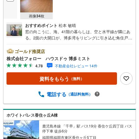
画像
34
枚
おすすめポイント
松本 敏晴
窓の向こうに、海。41階の暮らしは、空と水平線が隣にあ
る。2面の大開口が、博多湾をリビングに引き込む角住戸。
眺めるための景色ではなく、毎朝、深呼吸したくなる景色
がある場所。アイランドシティのランドマーク、センター
ゴールド推奨店
マークスタワーの41階。コーナー2面に設けられた大開口窓
株式会社フォロー ハウスドゥ 博多ミスト
からは、博多湾・志賀島・対岸の山並みが視界いっぱいに
4.78
不動産会社レビュー 14件
広がります。晴れた朝は水平線まで、夕暮れどきは空が橙
に染まる？？毎日、違う景色を眺められるお住まい。間接
資料をもらう
（無料）
照明が静かに灯るホテルライクなリビングは、ゆとりある3
LDKの間取り。家族それぞれが自分の時間を持ちながら、
夕食の時間にはダイニングに自然と集まる。そんな暮らし
電話する
（通話料無料）
のリズムを、この空間はやさしく整えてくれます。アイラ
ンドシティの中心に立ち、天神・博多へは始発バスでスム
ーズにアクセス。生活利便施設も徒歩圏内に揃います。暮
ホワイトパレス香住ヶ丘A棟
らしやすさと非日常が、41階でひとつになる。
鹿児島本線 「千早」駅 バス19分 香住ケ丘四丁目 バス
停下車 徒歩6分
福岡県福岡市東区香住ヶ丘5丁目