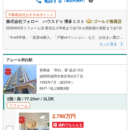
電話する
（通話料無料）
不動産会社おすすめポイント
株式会社フォロー ハウスドゥ 博多ミスト
ゴールド推奨店
2026年6月リフォーム済 香住丘小学校まで歩7分＆西鉄唐の原駅まで歩7分
「今vs5年後」「賃貸vs購入」「戸建vsマンション」など、お住まい選びを
する上で必ず出てくる疑問、不安をぶつけてください。
もっと見る
答えはお客様の家族構成やご年齢、ライフプランによって全く変わってき
ます。
ネット検索も便利ですが、1回のご相談でお悩みが解決できるかもしれませ
アムール和白駅
ん。
その答えが「購入しない」となっても、お客様、ご家族様のベストであれ
ば、それに越したことはありません。まずはお問い合わせください。
香椎線 「和白」駅 徒歩13分
福岡県福岡市東区和白5丁目
1992年7月（築35年）
【営業時間 10:00-18:00】（定休日:火・水）
上記時間はお電話が繋がりやすくなっております。ぜひお気軽にご連絡下
88戸 / 地上階数9階
さい！
現地を見学される場合は「室内・現地を見学する（無料）」ボタンより
2階 / 南 / 77.25m
/ 3LDK
2
ご希望の日時をご記入いただけますとスムーズにご案内が可能です。
リフォーム
2,790万円
成約でもらえる