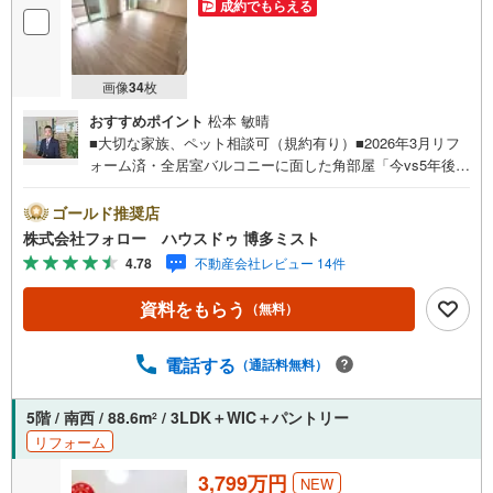
成約でもらえる
画像
34
枚
おすすめポイント
松本 敏晴
■大切な家族、ペット相談可（規約有り）■2026年3月リフ
ォーム済・全居室バルコニーに面した角部屋「今vs5年後」
「賃貸vs購入」「戸建vsマンション」など、お住まい選び
をする上で必ず出てくる疑問、不安をぶつけてください。
ゴールド推奨店
答えはお客様の家族構成やご年齢、ライフプランによって
株式会社フォロー ハウスドゥ 博多ミスト
全く変わってきます。ネット検索も便利ですが、1回のご相
4.78
不動産会社レビュー 14件
談でお悩みが解決できるかもしれません。その答えが「購
入しない」となっても、お客様、ご家族様のベストであれ
資料をもらう
（無料）
ば、それに越したことはありません。まずはお問い合わせ
ください。【営業時間 10:00-18:00】（定休日:火・水）上
記時間はお電話が繋がりやすくなっております。ぜひお気
電話する
（通話料無料）
軽にご連絡下さい！現地を見学される場合は「室内・現地
を見学する（無料）」ボタンよりご希望の日時をご記入い
5階 / 南西 / 88.6m
/ 3LDK＋WIC＋パントリー
2
ただけますとスムーズにご案内が可能です。
リフォーム
3,799万円
NEW