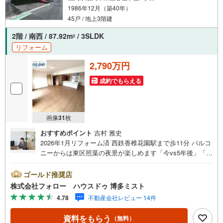
1986年12月（築40年）
45戸 / 地上3階建
2階 / 南西 / 87.92m
/ 3SLDK
2
リフォーム
2,790万円
成約でもらえる
画像
31
枚
おすすめポイント
吉村 雅史
2026年1月リフォーム済 西鉄香椎花園駅まで歩11分 バルコ
ニーからは東区照葉の夜景が楽しめます「今vs5年後」「賃
貸vs購入」「戸建vsマンション」など、お住まい選びをす
る上で必ず出てくる疑問、不安をぶつけてください。答え
ゴールド推奨店
はお客様の家族構成やご年齢、ライフプランによって全く
株式会社フォロー ハウスドゥ 博多ミスト
変わってきます。ネット検索も便利ですが、1回のご相談で
4.78
不動産会社レビュー 14件
お悩みが解決できるかもしれません。その答えが「購入し
ない」となっても、お客様、ご家族様のベストであれば、
資料をもらう
（無料）
それに越したことはありません。まずはお問い合わせくだ