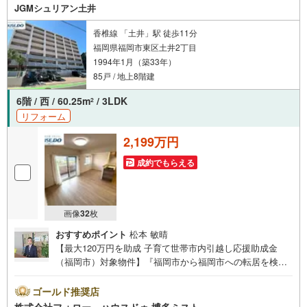
JGMシュリアン土井
香椎線 「土井」駅 徒歩11分
福岡県福岡市東区土井2丁目
1994年1月（築33年）
85戸 / 地上8階建
6階 / 西 / 60.25m
/ 3LDK
2
リフォーム
2,199万円
成約でもらえる
画像
32
枚
おすすめポイント
松本 敏晴
【最大120万円を助成 子育て世帯市内引越し応援助成金
（福岡市）対象物件】『福岡市から福岡市への転居を検討
中の、子育て世代の方は見逃さないで！』*諸条件がありま
すので、詳細はお問合せください。*JR土井駅まで歩9分*20
ゴールド推奨店
26年5月リフォーム済*全窓にインプラスを設置「今vs5年
株式会社フォロー ハウスドゥ 博多ミスト