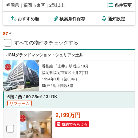
福岡県｜福岡市東区｜2階以上
条件変更
おすすめ順
検索条件保存
通知設定
87
件
すべての物件をチェックする
JGMグランドマンション・シュリアン土井
香椎線 「土井」駅 徒歩10分
福岡県福岡市東区土井2丁目
1994年1月（築33年）
85戸 / 地上階数8階
6階 / 西 / 60.25m
/ 3LDK
2
リフォーム
2,199万円
成約でもらえる