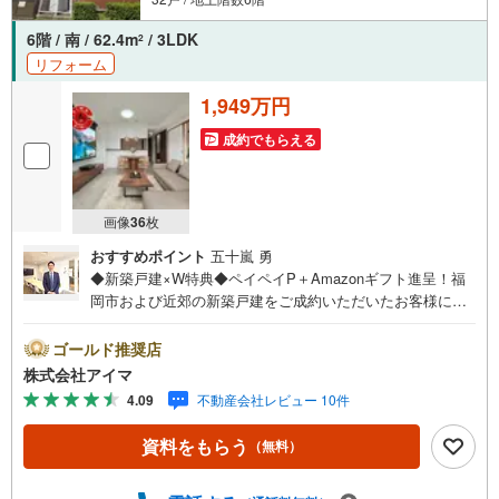
6階 / 南 / 62.4m
/ 3LDK
2
リフォーム
1,949万円
成約でもらえる
画像
36
枚
おすすめポイント
五十嵐 勇
◆新築戸建×W特典◆ペイペイP＋Amazonギフト進呈！福
岡市および近郊の新築戸建をご成約いただいたお客様に、
ペイペイポイント＋AmazonギフトカードのW特典を進呈！
当社独自の企業努力によるキャンペーンで、他では手に入
ゴールド推奨店
りません。特典は期間限定・数量限定のため、お早めにご
株式会社アイマ
相談ください。さらに大手ネット銀行と提携し低金利住宅
4.09
不動産会社レビュー 10件
ローンをご案内。お借入期間01～40年:金利0.949％、41～5
0年:1.349％と、利上げ前の今こそ注目の水準です。他金融
資料をもらう
（無料）
機関とも多数提携し、福岡市内・郊外で新築戸建をご検討
中のお客様に、将来のライフプランに合わせた最適なプラ