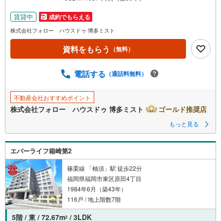
を
マ
賃貸中
成約でもらえる
イ
株式会社フォロー ハウスドゥ 博多ミスト
ペ
資料をもらう
ー
（無料）
ジ
に
電話する
（通話料無料）
保
存
不動産会社おすすめポイント
す
株式会社フォロー ハウスドゥ 博多ミスト
ゴールド推奨店
る
もっと見る
エバーライフ箱崎第2
篠栗線 「柚須」駅 徒歩22分
福岡県福岡市東区原田4丁目
1984年6月（築43年）
116戸 / 地上階数7階
5階 / 東 / 72.67m
/ 3LDK
2