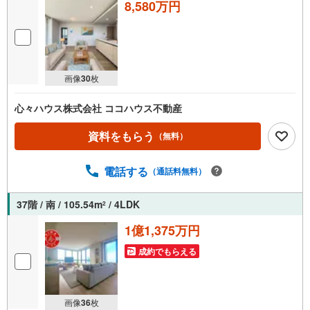
8,580万円
画像
30
枚
心々ハウス株式会社 ココハウス不動産
資料をもらう
（無料）
電話する
（通話料無料）
37階 / 南 / 105.54m
/ 4LDK
2
1億1,375万円
成約でもらえる
画像
36
枚