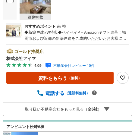
画像
36
枚
おすすめポイント
南 裕
◆新築戸建×W特典◆ペイペイP＋Amazonギフト進呈！福
岡市および近郊の新築戸建をご成約いただいたお客様に、
ペイペイポイント＋AmazonギフトカードのW特典を進呈！
当社独自の企業努力によるキャンペーンで、他では手に入
ゴールド推奨店
りません。特典は期間限定・数量限定のため、お早めにご
株式会社アイマ
相談ください。さらに大手ネット銀行と提携し低金利住宅
4.09
不動産会社レビュー 10件
ローンをご案内。お借入期間01～40年:金利0.949％、41～5
0年:1.349％と、利上げ前の今こそ注目の水準です。他金融
資料をもらう
（無料）
機関とも多数提携し、福岡市内・郊外で新築戸建をご検討
中のお客様に、将来のライフプランに合わせた最適なプラ
ンをご提案します。平日・夜間の現地案内や、ご自宅・最
電話する
（通話料無料）
寄駅までの無料送迎も可能。住宅ローンが難しいと言われ
た方、転職後で審査に不安がある方、車・カード・リボ等
取り扱い不動産会社をもっと見る（
全
6
社
）
のお借入れがある方も大歓迎！【キャンペーン期間:2026年
9月30日まで】福岡市内・郊外の新築戸建情報を豊富にご用
意し、初めての方も安心してご相談いただけます。まずは
アンビエント松崎A棟
お気軽にお問い合わせくださいませ。