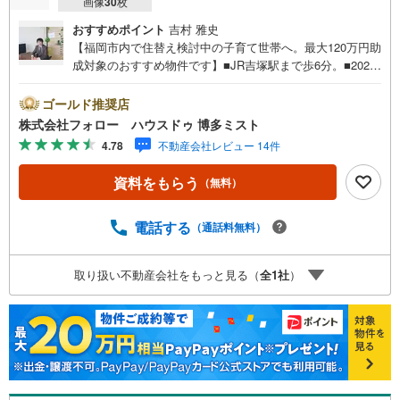
画像
30
枚
おすすめポイント
吉村 雅史
【福岡市内で住替え検討中の子育て世帯へ。最大120万円助
成対象のおすすめ物件です】■JR吉塚駅まで歩6分。■2025
年9月リフォーム済のオール電化マンション＆角部屋2面バ
ルコニー「今vs5年後」「賃貸vs購入」「戸建vsマンショ
ゴールド推奨店
ン」など、お住まい選びをする上で必ず出てくる疑問、不
株式会社フォロー ハウスドゥ 博多ミスト
安をぶつけてください。答えはお客様の家族構成やご年
4.78
不動産会社レビュー 14件
齢、ライフプランによって全く変わってきます。ネット検
索も便利ですが、1回のご相談でお悩みが解決できるかもし
資料をもらう
（無料）
れません。その答えが「購入しない」となっても、お客
様、ご家族様のベストであれば、それに越したことはあり
ません。まずはお問い合わせください。【営業時間 10:00-1
電話する
（通話料無料）
8:00】（定休日:火・水）上記時間はお電話が繋がりやすく
なっております。ぜひお気軽にご連絡下さい！現地を見学
取り扱い不動産会社をもっと見る（
全
1
社
）
される場合は「室内・現地を見学する（無料）」ボタンよ
りご希望の日時をご記入いただけますとスムーズにご案内
が可能です。