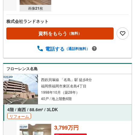
画像
21
枚
株式会社ランドネット
資料をもらう
（無料）
電話する
（通話料無料）
フローレンス名島
西鉄貝塚線 「名島」駅 徒歩8分
福岡県福岡市東区名島4丁目
1998年10月（築28年）
40戸 / 地上階数6階
4階 / 南西 / 88.6m
/ 3LDK
2
リフォーム
3,799万円