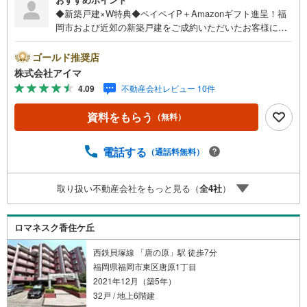
◆新築戸建×W特典◆ペイペイP＋Amazonギフト進呈！福
岡市および近郊の新築戸建をご成約いただいたお客様に、
ペイペイポイント＋AmazonギフトカードのW特典を進呈！
当社独自の企業努力によるキャンペーンで、他では手に入
ゴールド推奨店
りません。特典は期間限定・数量限定のため、お早めにご
株式会社アイマ
相談ください。さらに大手ネット銀行と提携し低金利住宅
4.09
不動産会社レビュー 10件
ローンをご案内。お借入期間01～40年:金利0.949％、41～5
0年:1.349％と、利上げ前の今こそ注目の水準です。他金融
資料をもらう
（無料）
機関とも多数提携し、福岡市内・郊外で新築戸建をご検討
中のお客様に、将来のライフプランに合わせた最適なプラ
ンをご提案します。平日・夜間の現地案内や、ご自宅・最
電話する
（通話料無料）
寄駅までの無料送迎も可能。住宅ローンが難しいと言われ
た方、転職後で審査に不安がある方、車・カード・リボ等
取り扱い不動産会社をもっと見る（
全
4
社
）
のお借入れがある方も大歓迎！【キャンペーン期間:2026年
9月30日まで】福岡市内・郊外の新築戸建情報を豊富にご用
意し、初めての方も安心してご相談いただけます。まずは
ロマネスク香住ケ丘
お気軽にお問い合わせくださいませ。
西鉄貝塚線 「唐の原」駅 徒歩7分
福岡県福岡市東区唐原1丁目
2021年12月（築5年）
32戸 / 地上6階建