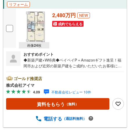
リフォーム
2,480万円
NEW
成約でもらえる
画像
24
枚
おすすめポイント
◆新築戸建×W特典◆ペイペイP＋Amazonギフト進呈！福
岡市および近郊の新築戸建をご成約いただいたお客様に、
ペイペイポイント＋AmazonギフトカードのW特典を進呈！
当社独自の企業努力によるキャンペーンで、他では手に入
ゴールド推奨店
りません。特典は期間限定・数量限定のため、お早めにご
株式会社アイマ
相談ください。さらに大手ネット銀行と提携し低金利住宅
4.09
不動産会社レビュー 10件
ローンをご案内。お借入期間01～40年:金利0.949％、41～5
0年:1.349％と、利上げ前の今こそ注目の水準です。他金融
資料をもらう
（無料）
機関とも多数提携し、福岡市内・郊外で新築戸建をご検討
中のお客様に、将来のライフプランに合わせた最適なプラ
ンをご提案します。平日・夜間の現地案内や、ご自宅・最
電話する
（通話料無料）
寄駅までの無料送迎も可能。住宅ローンが難しいと言われ
た方、転職後で審査に不安がある方、車・カード・リボ等