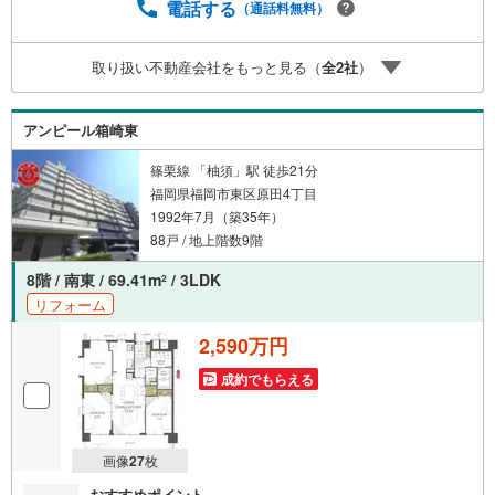
くなっております。ぜひお気軽にご連絡下さい！現地を見
電話する
（通話料無料）
学される場合は「室内・現地を見学する（無料）」ボタン
よりご希望の日時をご記入いただけますとスムーズにご案
取り扱い不動産会社をもっと見る（
全
2
社
）
内が可能です。
アンピール箱崎東
篠栗線 「柚須」駅 徒歩21分
福岡県福岡市東区原田4丁目
1992年7月（築35年）
88戸 / 地上階数9階
8階 / 南東 / 69.41m
/ 3LDK
2
リフォーム
2,590万円
成約でもらえる
画像
27
枚
おすすめポイント