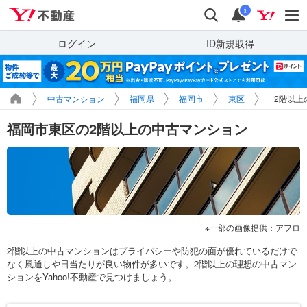
Yahoo!不動産
検索
通知
i
ログイン
ID新規取得
中古マンション
福岡県
福岡市
東区
2階以上
福岡市東区の2階以上の中古マンション
一部の画像提供：アフロ
2階以上の中古マンションはプライバシーや防犯の面が優れているだけで
なく風通しや日当たりが良い物件が多いです。2階以上の理想の中古マン
ションをYahoo!不動産で見つけましょう。