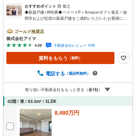
おすすめポイント
西 俊之
◆新築戸建×W特典◆ペイペイP＋Amazonギフト進呈！福
岡市および近郊の新築戸建をご成約いただいたお客様に、
ペイペイポイント＋AmazonギフトカードのW特典を進呈！
当社独自の企業努力によるキャンペーンで、他では手に入
ゴールド推奨店
りません。特典は期間限定・数量限定のため、お早めにご
株式会社アイマ
相談ください。さらに大手ネット銀行と提携し低金利住宅
4.09
不動産会社レビュー 10件
ローンをご案内。お借入期間01～40年:金利0.949％、41～5
0年:1.349％と、利上げ前の今こそ注目の水準です。他金融
資料をもらう
（無料）
機関とも多数提携し、福岡市内・郊外で新築戸建をご検討
中のお客様に、将来のライフプランに合わせた最適なプラ
ンをご提案します。平日・夜間の現地案内や、ご自宅・最
電話する
（通話料無料）
寄駅までの無料送迎も可能。住宅ローンが難しいと言われ
た方、転職後で審査に不安がある方、車・カード・リボ等
取り扱い不動産会社をもっと見る（
全
1
社
）
のお借入れがある方も大歓迎！【キャンペーン期間:2026年
9月30日まで】福岡市内・郊外の新築戸建情報を豊富にご用
42階 / 東 / 83.5m
/ 3LDK
2
意し、初めての方も安心してご相談いただけます。まずは
お気軽にお問い合わせくださいませ。
8,480万円