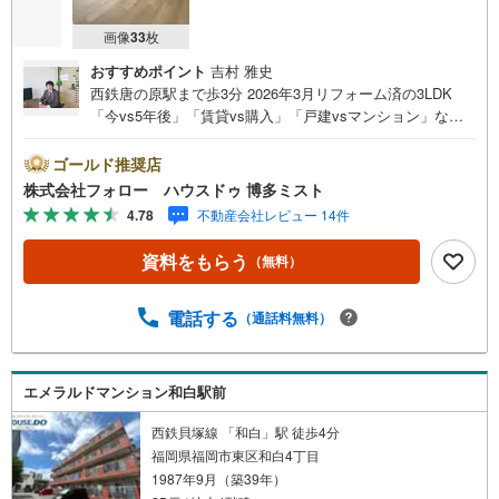
画像
33
枚
おすすめポイント
吉村 雅史
西鉄唐の原駅まで歩3分 2026年3月リフォーム済の3LDK
「今vs5年後」「賃貸vs購入」「戸建vsマンション」な
ど、お住まい選びをする上で必ず出てくる疑問、不安をぶ
つけてください。答えはお客様の家族構成やご年齢、ライ
ゴールド推奨店
フプランによって全く変わってきます。ネット検索も便利
株式会社フォロー ハウスドゥ 博多ミスト
ですが、1回のご相談でお悩みが解決できるかもしれませ
4.78
不動産会社レビュー 14件
ん。その答えが「購入しない」となっても、お客様、ご家
族様のベストであれば、それに越したことはありません。
資料をもらう
（無料）
まずはお問い合わせください。【営業時間 10:00-18:00】
（定休日:火・水）上記時間はお電話が繋がりやすくなって
おります。ぜひお気軽にご連絡下さい！現地を見学される
電話する
（通話料無料）
場合は「室内・現地を見学する（無料）」ボタンよりご希
望の日時をご記入いただけますとスムーズにご案内が可能
です。
エメラルドマンション和白駅前
西鉄貝塚線 「和白」駅 徒歩4分
福岡県福岡市東区和白4丁目
1987年9月（築39年）