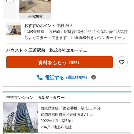
画像
36
枚
おすすめポイント
中村 雄太
〇JR香椎線「西戸崎」駅徒歩13分〇リノベ済み 新生活気持
ちよくスタートできます！〇食洗機付きカウンターキッチ
ン〇収納充実の3面鏡洗面台を新設〇南東向きバルコニー陽
当たり良好〇アウトドア用品等収納可能なトランクルーム
ハウスドゥ 三苫駅前 株式会社エルーチェ
〇オートロック・宅配ボックスつきマンション【お家のご
相談はハウスドゥ三苫駅前へ】東区の生活導線や周辺環境
資料をもらう
（無料）
を踏まえた“暮らしのイメージが湧くご提案”を心がけていま
す。「まずは見るだけ」「資金計画だけ相談したい」な
電話する
（通話料無料）
ど、どんな段階でもお気軽にどうぞ。お客様のペースに寄
り添いながら、安心して住まい探しができるよう丁寧にサ
ポートいたします。
中古マンション 照葉ザ・タワー
西鉄貝塚線 「西鉄香椎」駅 徒歩34分
福岡県福岡市東区香椎照葉7丁目
2022年1月（築5年）
284戸 / 地上42階建