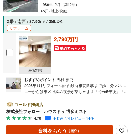
1986年12月（築40年）
45戸 / 地上3階建
2階 / 南西 / 87.92m
/ 3SLDK
2
リフォーム
2,790万円
成約でもらえる
画像
31
枚
おすすめポイント
吉村 雅史
2026年1月リフォーム済 西鉄香椎花園駅まで歩11分 バルコ
ニーからは東区照葉の夜景が楽しめます「今vs5年後」「賃
貸vs購入」「戸建vsマンション」など、お住まい選びをす
る上で必ず出てくる疑問、不安をぶつけてください。答え
ゴールド推奨店
はお客様の家族構成やご年齢、ライフプランによって全く
株式会社フォロー ハウスドゥ 博多ミスト
変わってきます。ネット検索も便利ですが、1回のご相談で
4.78
不動産会社レビュー 14件
お悩みが解決できるかもしれません。その答えが「購入し
ない」となっても、お客様、ご家族様のベストであれば、
資料をもらう
（無料）
それに越したことはありません。まずはお問い合わせくだ