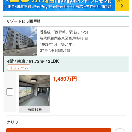
リゾートビラ西戸崎
香椎線 「西戸崎」駅 徒歩12分
福岡県福岡市東区西戸崎4丁目
1963年1月（築64年）
37戸 / 地上階数5階
4階 / 南東 / 61.72m
/ 2LDK
2
リフォーム
1,480万円
画像
36
枚
クリフ