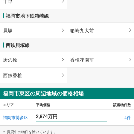
千早
福岡市地下鉄箱崎線
貝塚
箱崎九大前
西鉄貝塚線
唐の原
香椎花園前
西鉄香椎
福岡市東区の周辺地域の価格相場
エリア
平均価格
該当物件数
2,874万円
福岡市博多区
4件
賃貸中の物件を除いています。