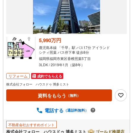
5,990万円
鹿児島本線 「千早」駅 バス17分 アイランド
シティ照葉 バス停下車 徒歩8分
福岡県福岡市東区香椎照葉5丁目
3LDK / 2019年1月（築8年）
リフォーム
成約でもらえる
株式会社フォロー ハウスドゥ 博多ミスト
資料をもらう
（無料）
電話する
（通話料無料）
不動産会社おすすめポイント
株式会社フォロー ハウスドゥ 博多ミスト
ゴールド推奨店