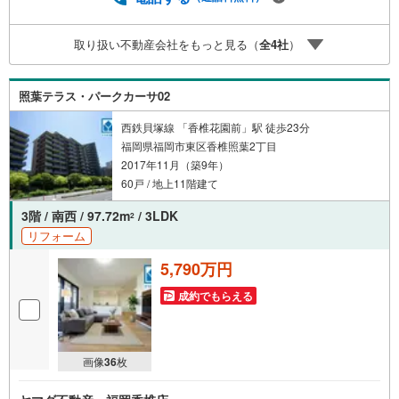
福岡のマンション・新築一戸建ての専門店です大手ネット
銀行はじめ多数の金融機関と提携/最長50年の返済プランも
取り扱い不動産会社をもっと見る（
全
4
社
）
ご用意平日も夜間もご見学OK/ご自宅・最寄り駅まで送迎
無料/オンライン相談OK「見るだけ」「ローン相談だけ」
でも歓迎します他社でローンが難しいと言われた方、転職
照葉テラス・パークカーサ02
後で審査にご不安の方もご相談ください
西鉄貝塚線 「香椎花園前」駅 徒歩23分
福岡県福岡市東区香椎照葉2丁目
2017年11月（築9年）
60戸 / 地上11階建て
3階 / 南西 / 97.72m
/ 3LDK
2
リフォーム
5,790万円
成約でもらえる
画像
36
枚