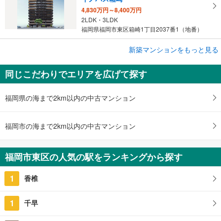
4,830万円～8,400万円
2LDK・3LDK
福岡県福岡市東区箱崎1丁目2037番1（地番）
新築マンションをもっと見る
新築マンション
ISLANDCITY THE GARDEN Residence-I（アイランドシティ ザ・ガーデン レジデンスI）
同じこだわりでエリアを広げて探す
3,920万円～8,500万円
1LDK～3LDK
福岡県福岡市東区香椎照葉7丁目27番1、28番5及び29番2（地…
福岡県の海まで2km以内の中古マンション
福岡市の海まで2km以内の中古マンション
福岡市東区の人気の駅をランキングから探す
1
香椎
1
千早