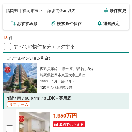
福岡県｜福岡市東区｜海まで2km以内
条件変更
おすすめ順
検索条件保存
通知設定
13
件
すべての物件をチェックする
ロワールマンション和白5
西鉄貝塚線 「唐の原」駅 徒歩8分
福岡県福岡市東区大字上和白
1993年1月（築34年）
120戸 / 地上階数9階
1階 / 南 / 66.67m
/ 3LDK＋専用庭
2
リフォーム
1,950万円
成約でもらえる