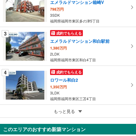
エメラルドマンション箱崎V
マ
798万円
イ
3SDK
ペ
福岡県福岡市東区多の津5丁目
ー
ジ
3
成約でもらえる
に
エメラルドマンション和白駅前
保
1,380万円
存
2LDK
す
福岡県福岡市東区和白4丁目
る
4
成約でもらえる
ロワール和白2
1,350万円
3LDK
福岡県福岡市東区三苫4丁目
5
東峰マンション福岡県庁前
もっと見る
425万円
1R
このエリアのおすすめ新築マンション
福岡県福岡市東区馬出2丁目