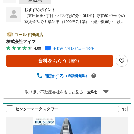
画像
27
枚
おすすめポイント
【東区原田4丁目・バス停歩7分・3LDK】専有69平米/今の
家賃並みで！築34年（1992年7月築）・総戸数88戸・鉄筋
コンクリート造のマンションです。■広さ・間取り間取りは
3LDK。専有約69平米。LDKは12帖以上。■住戸の条件東南
ゴールド推奨店
向きのお住まいです。■ペットについて小型犬の飼育をご相
株式会社アイマ
談いただけます（管理規約によります）■共用部・暮らしエ
4.09
不動産会社レビュー 10件
レベーター2基。24時間ゴミ出し可。駐輪場あり。■キッチ
ン・水まわり食器洗乾燥機・3口以上のコンロ・追焚機能・
資料をもらう
（無料）
浴室乾燥機を備えます。■収納ウォークインクロゼット・ク
ロゼット3ヶ所・玄関収納があります。■アイマのサポート
アイマは福岡のマンション・新築一戸建ての専門店です大
電話する
（通話料無料）
手ネット銀行はじめ多数の金融機関と提携/最長50年の返済
プランもご用意平日も夜間もご見学OK/ご自宅・最寄り駅
取り扱い不動産会社をもっと見る（
全
5
社
）
まで送迎無料/オンライン相談OK「見るだけ」「ローン相
談だけ」でも歓迎します他社でローンが難しいと言われた
方、転職後で審査にご不安の方もご相談ください
センターマークスタワー
PR