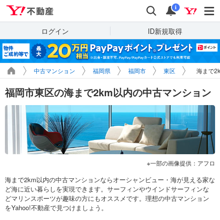
Yahoo!不動産
検索
通知
i
ログイン
ID新規取得
中古マンション
福岡県
福岡市
東区
海まで2
福岡市東区の海まで2km以内の中古マンション
一部の画像提供：アフロ
海まで2km以内の中古マンションならオーシャンビュー・海が見える家な
ど海に近い暮らしを実現できます。サーフィンやウインドサーフィンな
どマリンスポーツが趣味の方にもオススメです。理想の中古マンション
をYahoo!不動産で見つけましょう。