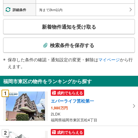
海まで2km以内
詳細条件
こ
新着物件通知を受け取る
の
検
索
検索条件を保存する
条
件
保存した条件の確認・通知設定の変更・解除は
マイページ
から行
で
えます。
通
知
福岡市東区の物件をランキングから探す
を
受
1
成約でもらえる
け
エバーライフ筥松第一
取
1,980万円
る
2LDK
・
福岡県福岡市東区筥松4丁目
条
件
2
成約でもらえる
を