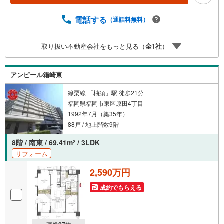
さい。【営業時間 10:00-18:00】（定休日:火・水）上記時
間はお電話が繋がりやすくなっております。ぜひお気軽に
電話する
（通話料無料）
ご連絡下さい！現地を見学される場合は「室内・現地を見
学する（無料）」ボタンよりご希望の日時をご記入いただ
取り扱い不動産会社をもっと見る（
全
1
社
）
けますとスムーズにご案内が可能です。
アンピール箱崎東
篠栗線 「柚須」駅 徒歩21分
福岡県福岡市東区原田4丁目
1992年7月（築35年）
88戸 / 地上階数9階
8階 / 南東 / 69.41m
/ 3LDK
2
リフォーム
2,590万円
成約でもらえる