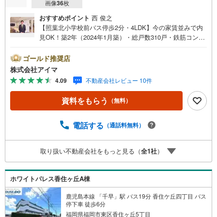
画像
36
枚
おすすめポイント
西 俊之
【照葉北小学校前バス停歩2分・4LDK】今の家賃並みで内
見OK！築2年（2024年1月築）・総戸数310戸・鉄筋コンク
リート造のマンションです。■広さ・間取り間取りは4LD
K。専有約106平米。LDKは20帖以上。■住戸の条件陽当り
ゴールド推奨店
良好。■ペットについて小型犬の飼育をご相談いただけます
株式会社アイマ
（管理規約によります）■共用部・暮らしエレベーター2
4.09
不動産会社レビュー 10件
基。24時間ゴミ出し可。駐輪場あり。■キッチン・水まわ
り対面式キッチン・食器洗乾燥機・3口以上のコンロ・追焚
資料をもらう
（無料）
機能・浴室乾燥機を備えます。■収納ウォークインクロゼッ
ト・玄関収納があります。■交通・周辺スーパーが近く買い
物の負担を軽減。■アイマのサポートアイマは福岡のマンシ
電話する
（通話料無料）
ョン・新築一戸建ての専門店です大手ネット銀行はじめ多
数の金融機関と提携/最長50年の返済プランもご用意平日も
取り扱い不動産会社をもっと見る（
全
1
社
）
夜間もご見学OK/ご自宅・最寄り駅まで送迎無料/オンライ
ン相談OK「見るだけ」「ローン相談だけ」でも歓迎します
他社でローンが難しいと言われた方、転職後で審査にご不
ホワイトパレス香住ヶ丘A棟
安の方もご相談ください
鹿児島本線 「千早」駅 バス19分 香住ケ丘四丁目 バス
停下車 徒歩6分
福岡県福岡市東区香住ヶ丘5丁目