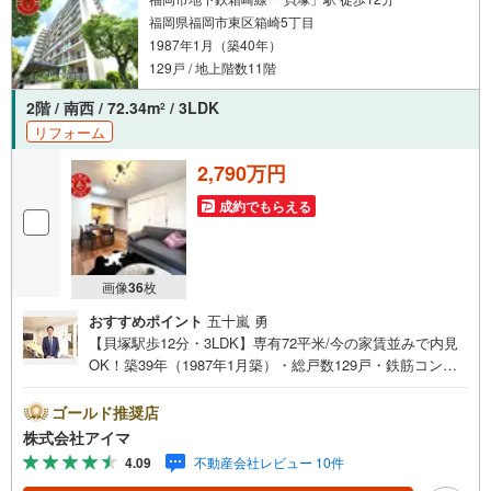
福岡県福岡市東区箱崎5丁目
1987年1月（築40年）
129戸 / 地上階数11階
2階 / 南西 / 72.34m
/ 3LDK
2
リフォーム
2,790万円
成約でもらえる
画像
36
枚
おすすめポイント
五十嵐 勇
【貝塚駅歩12分・3LDK】専有72平米/今の家賃並みで内見
OK！築39年（1987年1月築）・総戸数129戸・鉄筋コンク
リート造のマンションです。■広さ・間取り間取りは3LD
K。専有約72平米。LDKは15帖以上。■リフォームお引渡し
ゴールド推奨店
前に内装を整えてからお渡しします。■住戸の条件南西向き
株式会社アイマ
のお住まいです。風がよく通ります。■防犯・セキュリティ
4.09
不動産会社レビュー 10件
来訪者は映像で確認できます。■共用部・暮らしエレベータ