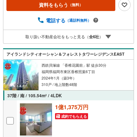
ーあり。駐輪場・バイク置場あり。■キッチン・水まわり3
資料をもらう
（無料）
口以上のコンロ・追焚機能・浴室乾燥機を備えます。■収納
クロゼット3ヶ所・玄関収納があります。■アイマのサポー
トアイマは福岡のマンション・新築一戸建ての専門店です
電話する
（通話料無料）
大手ネット銀行はじめ多数の金融機関と提携/最長50年の返
済プランもご用意平日も夜間もご見学OK/ご自宅・最寄り
取り扱い不動産会社をもっと見る（
全
6
社
）
駅まで送迎無料/オンライン相談OK「見るだけ」「ローン
相談だけ」でも歓迎します他社でローンが難しいと言われ
た方、転職後で審査にご不安の方もご相談ください
アイランドシティオーシャン＆フォレストタワーレジデンスEAST
西鉄貝塚線 「香椎花園前」駅 徒歩30分
福岡県福岡市東区香椎照葉6丁目
2024年1月（築3年）
310戸 / 地上階数48階
37階 / 南 / 105.54m
/ 4LDK
2
1億1,375万円
成約でもらえる