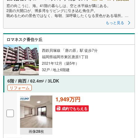
窓の向こうに、海。41階の暮らしは、空と水平線が隣にある。
2面の大開口が、博多湾をリビングに引き込む角住戸。
眺めるための景色ではなく、毎朝、深呼吸したくなる景色がある場所。
もっと見る
アイランドシティのランドマーク、センターマークスタワーの41階。
ロマネスク香住ケ丘
コーナー2面に設けられた大開口窓からは、博多湾・志賀島・対岸の山並み
が視界いっぱいに広がります。
晴れた朝は水平線まで、夕暮れどきは空が橙に染まる？？毎日、違う景色
西鉄貝塚線 「唐の原」駅 徒歩7分
を眺められるお住まい。
福岡県福岡市東区唐原1丁目
2021年12月（築5年）
間接照明が静かに灯るホテルライクなリビングは、ゆとりある3LDKの間取
り。
32戸 / 地上6階建
家族それぞれが自分の時間を持ちながら、夕食の時間にはダイニングに自
然と集まる。そんな暮らしのリズムを、この空間はやさしく整えてくれま
6階 / 南西 / 62.4m
/ 3LDK
2
す。
リフォーム
1,949万円
アイランドシティの中心に立ち、天神・博多へは始発バスでスムーズにア
クセス。
成約でもらえる
生活利便施設も徒歩圏内に揃います。暮らしやすさと非日常が、41階でひ
とつになる。
画像
28
枚