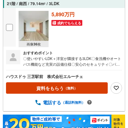
21階 / 南西 / 79.14m
/ 3LDK
2
5,890万円
成約でもらえる
画像
36
枚
おすすめポイント
〇使いやすいLDK＋洋室が隣接する3LDK〇食洗機やオート
バス機能など充実の設備仕様〇安心のセキュリティ〇パン
トリーやトランクルームなど収納力豊富〇ペット相談可能
〇折下げ天井×ダウンライトが手元を照らすカウンターキッ
ハウスドゥ 三苫駅前 株式会社エルーチェ
チン〇南西向きバルコニー陽当たり良好〇駐車場継承可能
【お家のご相談はハウスドゥ三苫駅前へ】東区の生活導線
資料をもらう
（無料）
や周辺環境を踏まえた“暮らしのイメージが湧くご提案”を心
がけています。「まずは見るだけ」「資金計画だけ相談し
電話する
（通話料無料）
たい」など、どんな段階でもお気軽にどうぞ。お客様のペ
ースに寄り添いながら、安心して住まい探しができるよう
丁寧にサポートいたします。