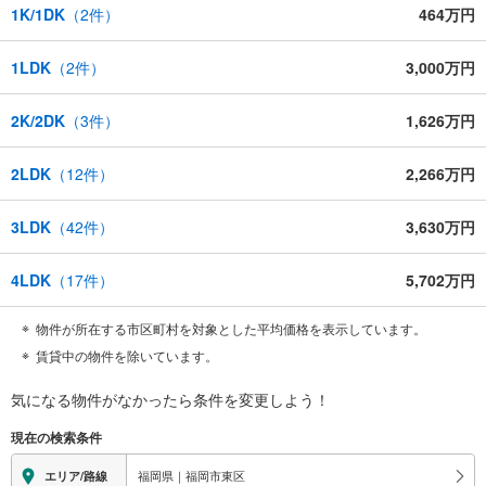
1K/1DK
（
2
件）
464万円
1LDK
（
2
件）
3,000万円
2K/2DK
（
3
件）
1,626万円
2LDK
（
12
件）
2,266万円
3LDK
（
42
件）
3,630万円
4LDK
（
17
件）
5,702万円
物件が所在する市区町村を対象とした平均価格を表示しています。
賃貸中の物件を除いています。
気になる物件がなかったら
条件を変更しよう！
現在の検索条件
福岡県｜福岡市東区
エリア/路線