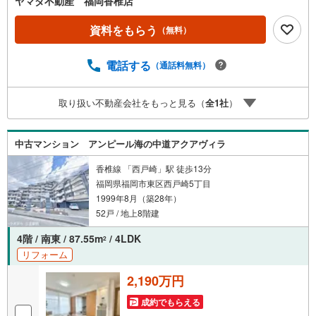
ヤマダ不動産 福岡香椎店
資料をもらう
（無料）
電話する
（通話料無料）
取り扱い不動産会社をもっと見る（
全
1
社
）
中古マンション アンピール海の中道アクアヴィラ
香椎線 「西戸崎」駅 徒歩13分
福岡県福岡市東区西戸崎5丁目
1999年8月（築28年）
52戸 / 地上8階建
4階 / 南東 / 87.55m
/ 4LDK
2
リフォーム
2,190万円
成約でもらえる