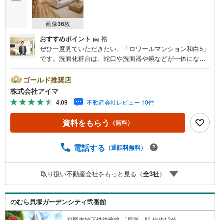
画像
36
枚
おすすめポイント
南 裕
ぜひ一度見ていただきたい、「ロワールマンション和白5」
です。洗面化粧台は、蛇口や洗面器や鏡などが一体になっ
た設備です。窮屈さを感じないゆとりある1坪以上の浴室で
入浴も快適です。広々としたゆとりある室内が魅力的な、3
ゴールド推奨店
LDKの物件です。不動産のことで当社にご要望やご不明な
株式会社アイマ
点などがあれば、メール若しくはお電話でご連絡くださ
4.09
不動産会社レビュー 10件
い。経験豊富なプロのスタッフがしっかりとお応え致しま
す。
資料をもらう
（無料）
電話する
（通話料無料）
取り扱い不動産会社をもっと見る（
全
3
社
）
のむら貝塚ガーデンシティ弐番館
福岡市地下鉄箱崎線 「貝塚」駅 徒歩12分