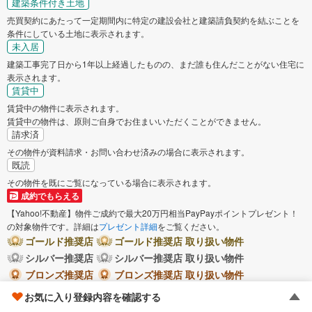
建築条件付き土地
売買契約にあたって一定期間内に特定の建設会社と建築請負契約を結ぶことを
条件にしている土地に表示されます。
未入居
建築工事完了日から1年以上経過したものの、まだ誰も住んだことがない住宅に
表示されます。
賃貸中
賃貸中の物件に表示されます。
賃貸中の物件は、原則ご自身でお住まいいただくことができません。
請求済
その物件が資料請求・お問い合わせ済みの場合に表示されます。
既読
その物件を既にご覧になっている場合に表示されます。
成約でもらえる
【Yahoo!不動産】物件ご成約で最大20万円相当PayPayポイントプレゼント！
の対象物件です。詳細は
プレゼント詳細
をご覧ください。
ゴールド推奨店
ゴールド推奨店 取り扱い物件
シルバー推奨店
シルバー推奨店 取り扱い物件
ブロンズ推奨店
ブロンズ推奨店 取り扱い物件
広告商品を購入している不動産会社のうち、物件情報の正確性、法令遵守、ヤ
お気に入り登録内容を確認する
フー不動産における成約実績等、当社所定の基準を満たした優良な店舗運営を