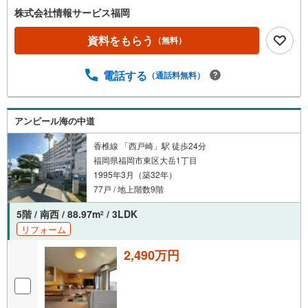
株式会社情報サービス福岡
資料をもらう
（無料）
電話する
（通話料無料）
アンピール海の中道
香椎線 「西戸崎」駅 徒歩24分
福岡県福岡市東区大岳1丁目
1995年3月（築32年）
77戸 / 地上階数9階
5階 / 南西 / 88.97m
/ 3LDK
2
リフォーム
2,490万円