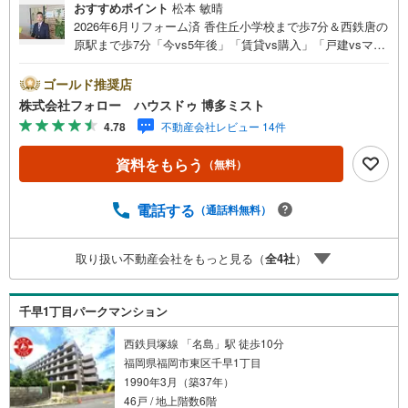
おすすめポイント
松本 敏晴
2026年6月リフォーム済 香住丘小学校まで歩7分＆西鉄唐の
原駅まで歩7分「今vs5年後」「賃貸vs購入」「戸建vsマン
ション」など、お住まい選びをする上で必ず出てくる疑
問、不安をぶつけてください。答えはお客様の家族構成や
ゴールド推奨店
ご年齢、ライフプランによって全く変わってきます。ネッ
株式会社フォロー ハウスドゥ 博多ミスト
ト検索も便利ですが、1回のご相談でお悩みが解決できるか
4.78
不動産会社レビュー 14件
もしれません。その答えが「購入しない」となっても、お
客様、ご家族様のベストであれば、それに越したことはあ
資料をもらう
（無料）
りません。まずはお問い合わせください。【営業時間 10:0
0-18:00】（定休日:火・水）上記時間はお電話が繋がりやす
くなっております。ぜひお気軽にご連絡下さい！現地を見
電話する
（通話料無料）
学される場合は「室内・現地を見学する（無料）」ボタン
よりご希望の日時をご記入いただけますとスムーズにご案
取り扱い不動産会社をもっと見る（
全
4
社
）
内が可能です。
千早1丁目パークマンション
西鉄貝塚線 「名島」駅 徒歩10分
福岡県福岡市東区千早1丁目
1990年3月（築37年）
46戸 / 地上階数6階