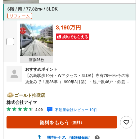
6階 / 南 / 77.82m
/ 3LDK
2
リフォーム
3,190万円
成約でもらえる
画像
26
枚
おすすめポイント
【名島駅歩10分・Wアクセス・3LDK】専有78平米/今の家
賃並みで！築36年（1990年3月築）・総戸数46戸・鉄筋コ
ンクリート造のマンションです。■広さ・間取り間取りは3
LDK。専有約78平米。LDKは15帖以上。■リフォームお引渡
ゴールド推奨店
し前に内装を整えてからお渡しします。■住戸の条件南向き
株式会社アイマ
のお住まいです。最上階です。眺望が開けています。風が
4.09
不動産会社レビュー 10件
よく通ります。■防犯・セキュリティエントランスはオート
ロック。共用部に防犯カメラを設置。来訪者は映像で確認
資料をもらう
（無料）
できます。■ペットについてペットの飼育はご相談ください
（管理規約によります）■共用部・暮らしエレベーターあ
り。駐輪場・バイク置場あり。■アイマのサポートアイマは
電話する
（通話料無料）