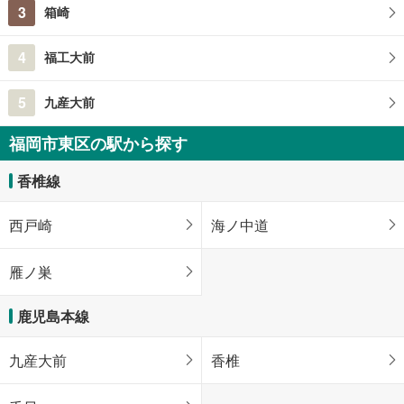
3
箱崎
4
福工大前
5
九産大前
福岡市東区の駅から探す
香椎線
西戸崎
海ノ中道
雁ノ巣
鹿児島本線
九産大前
香椎