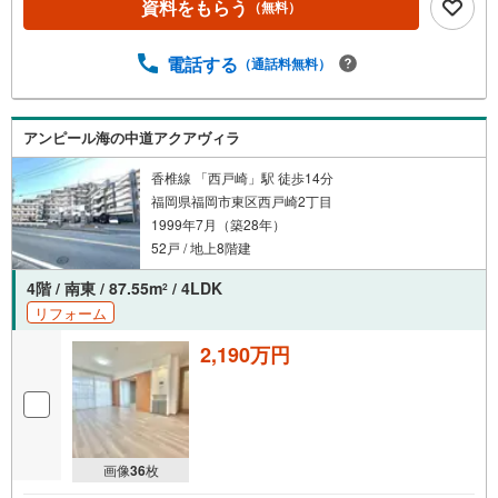
資料をもらう
（無料）
電話する
（通話料無料）
アンピール海の中道アクアヴィラ
香椎線 「西戸崎」駅 徒歩14分
福岡県福岡市東区西戸崎2丁目
1999年7月（築28年）
52戸 / 地上8階建
4階 / 南東 / 87.55m
/ 4LDK
2
リフォーム
2,190万円
画像
36
枚