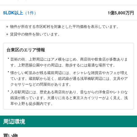
5LDK以上
（
1
件）
1億5,800万円
物件が所在する市区町村を対象とした平均価格を表示しています。
賃貸中の物件を除いています。
台
台東区のエリア情報
東
芸術の街、上野周辺にはアメ横をはじめ、商店街や飲食店が多数ありま
区
す。上野恩賜公園やその周辺は、散歩するには最適な場所です。
に
懐かしい町並みが残る蔵前周辺には、オシャレな雑貨店やカフェが増え
関
ています。蔵前駅から近く、総武線が通る浅草橋駅周辺には、文具やア
す
クセサリーなどの問屋街があります。
る
入谷駅周辺には、歴史ある商店街があり、昔ながらの洋食店やレトロな
情
銭湯が残っています。大通りに出ると東京スカイツリーがよく見え、浅
報
草や上野も徒歩圏内です。
周辺環境
買い物