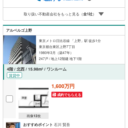
にてご紹介可能な物件のごく一部ですので、お気軽にお問
い合わせください。※記載賃料等の収入や利回りは、将来に
取り扱い不動産会社をもっと見る（
全
1
社
）
わたり、得られることを保証するものではありません。※賃
料等については、賃貸中のものについては現在の賃料等
で、空室または所有者居住中等のものについては、周辺の
アルベルゴ上野
賃料相場に基づき、満室時を想定して表示しています。
東京メトロ日比谷線 「上野」駅 徒歩1分
東京都台東区上野7丁目
1980年3月（築47年）
247戸 / 地上12階建 地下1階
4階 / 北西 / 15.98m
/ ワンルーム
2
賃貸中
1,600万円
成約でもらえる
画像
12
枚
おすすめポイント
石川 賢吾