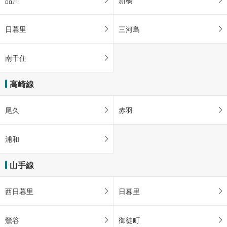
・ＡＥＤ
日暮里
三河島
南千住
高崎線
尾久
赤羽
浦和
山手線
西日暮里
日暮里
鶯谷
御徒町