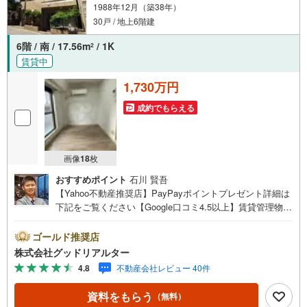
1988年12月（築38年）
30戸 / 地上6階建
6階 / 南 / 17.56m
/ 1K
2
賃貸中
1,730万円
成約でもらえる
画像
18
枚
おすすめポイント
石川 賢吾
【Yahoo不動産推奨店】PayPayポイントプレゼント詳細は
下記をご覧ください【Google口コミ4.5以上】賃貸管理物件
の入居率99％※2026年6月末時点お薦めのマンションのご紹
介です。投資用マンションを購入する際、最大のリスクは
ゴールド推奨店
空室リスクです。利回りがいくら高かろうとも、空室が続
株式会社グッドリアルター
いてしまえば、絵に描いた餅になってしまいます。弊社で
4.8
不動産会社レビュー 40件
ご紹介するマンションは、人気エリアのお薦め物件はもち
ろんのこと、エリアのニーズに合った人気のお部屋等、賃
資料をもらう
（無料）
貸営業経験スタッフの培ってきた知識と経験を基に物件を