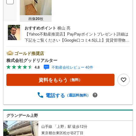
画像
20
枚
おすすめポイント
横山 亮
【Yahoo不動産推奨店】PayPayポイントプレゼント詳細は
下記をご覧ください【Google口コミ4.5以上】賃貸管理物件
の入居率99％※2026年6月末時点お薦めのマンションのご紹
介です。投資用マンションを購入する際、最大のリスクは
ゴールド推奨店
空室リスクです。利回りがいくら高かろうとも、空室が続
株式会社グッドリアルター
いてしまえば、絵に描いた餅になってしまいます。弊社で
4.8
不動産会社レビュー 40件
ご紹介するマンションは、人気エリアのお薦め物件はもち
ろんのこと、エリアのニーズに合った人気のお部屋等、賃
資料をもらう
（無料）
貸営業経験スタッフの培ってきた知識と経験を基に物件を
選定して、お部屋をご紹介している為、空室リスクに対し
ての対策はお任せください。掲載されている物件は、弊社
電話する
（通話料無料）
にてご紹介可能な物件のごく一部ですので、お気軽にお問
い合わせください。※記載賃料等の収入や利回りは、将来に
わたり、得られることを保証するものではありません。※賃
グランデール上野
料等については、賃貸中のものについては現在の賃料等
で、空室または所有者居住中等のものについては、周辺の
山手線 「上野」駅 徒歩12分
賃料相場に基づき、満室時を想定して表示しています。
東京都台東区松が谷2丁目