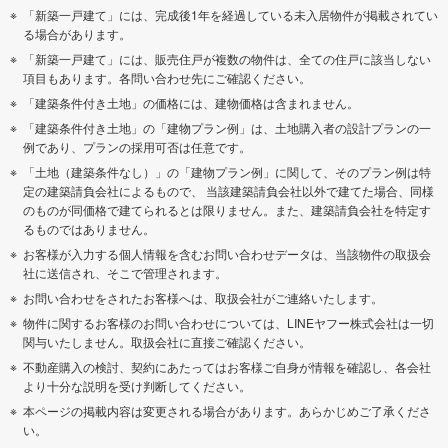
「新築一戸建て」には、完成後1年を経過している未入居物件が掲載されてい
る場合があります。
「新築一戸建て」には、販売住戸が複数の物件は、全ての住戸に該当しない
項目もあります。各問い合わせ先にご確認ください。
「建築条件付き土地」の価格には、建物価格は含まれません。
「建築条件付き土地」の「建物プラン例」は、土地購入者の設計プランの一
例であり、プランの採用可否は任意です。
「土地（建築条件なし）」の「建物プラン例」に関して、そのプラン例は特
定の建築請負会社によるもので、 当該建築請負会社以外で建てた場合、同様
のものが同価格で建てられるとは限りません。また、建築請負会社を特定す
るものではありません。
お客様が入力する個人情報を含むお問い合わせデータは、当該物件の取扱会
社に送信され、そこで管理されます。
お問い合わせをされたお客様へは、取扱会社がご連絡いたします。
物件に関するお客様のお問い合わせについては、LINEヤフー株式会社は一切
関与いたしません。取扱会社に直接ご確認ください。
不動産購入の検討、契約にあたってはお客様ご自身が情報を確認し、各会社
より十分な説明を受け判断してください。
本ページの掲載内容は変更される場合があります。あらかじめご了承くださ
い。