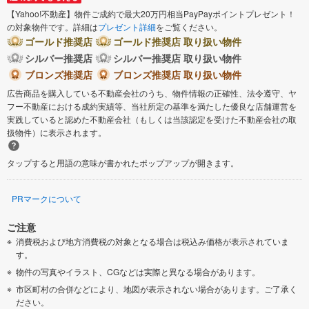
【Yahoo!不動産】物件ご成約で最大20万円相当PayPayポイントプレゼント！
の対象物件です。詳細は
プレゼント詳細
をご覧ください。
ゴールド推奨店
ゴールド推奨店 取り扱い物件
シルバー推奨店
シルバー推奨店 取り扱い物件
ブロンズ推奨店
ブロンズ推奨店 取り扱い物件
広告商品を購入している不動産会社のうち、物件情報の正確性、法令遵守、ヤ
フー不動産における成約実績等、当社所定の基準を満たした優良な店舗運営を
実践していると認めた不動産会社（もしくは当該認定を受けた不動産会社の取
扱物件）に表示されます。
タップすると用語の意味が書かれたポップアップが開きます。
PRマークについて
ご注意
消費税および地方消費税の対象となる場合は税込み価格が表示されていま
す。
物件の写真やイラスト、CGなどは実際と異なる場合があります。
市区町村の合併などにより、地図が表示されない場合があります。ご了承く
ださい。