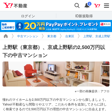
Yahoo!不動産
検索
通知
i
ログイン
ID新規取得
中古マンション
東京都
台東区
上野駅、京成上野駅
上野駅（東京都）、京成上野駅の2,500万円以
下の中古マンション
一部の画像提供：アフロ
憧れのマイホームを2,500万円以下の中古マンションから探しましょう。
Yahoo!不動産なら間取りやエリア、こだわり条件を追加してさらに詳し
く検索できるので2,500万円以下の理想の中古マンションに出会えます。