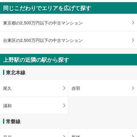
７出口
・中央改札⇔銀座線ＪＲ上野駅方面改札
に
同じこだわりでエリアを広げて探す
・入谷改札⇔正面玄関口
ＪＲ上野駅・しのばず口、バスのりば、上野公園、上野の森美術館、東京文化
保
・入谷改札⇔入谷通路⇔入谷口
会館、国立西洋美術館、国立科学博物館、上野動物園、東京都美術館、東京国
存
【東京メトロ】
立博物館
東京都の2,500万円以下の中古マンション
す
［日比谷線］
８出口
・１番線ホーム⇔昭和通り北方面改札
る
ＪＲ上野駅正面玄関口・中央改札、アトレ上野、上野公園、上野動物園、上野
・２番線ホーム⇔昭和通り南方面改札
台東区の2,500万円以下の中古マンション
の森美術館、国立西洋美術館、国立科学博物館、東京国立博物館
トイレ
９出口
【ＪＲ】
ＪＲ上野駅正面玄関口・中央改札・浅草口、アトレ上野、上野公園、上野動物
［新幹線］
上野駅の近隣の駅から探す
園、上野の森美術館、国立西洋美術館、国立科学博物館、東京国立博物館、東
《多機能トイレ》
京都美術館、東京文化会館、タクシーのりば、バスのりば
・改札内Ｂ３Ｆコンコース
東北本線
［新幹線］［在来線］
・改札内（エキュート上野）
【東京メトロ】
尾久
赤羽
［銀座線］
《乳幼児用設備》
・ＪＲ上野駅方面改札内
浦和
その他
【ＪＲ】
常磐線
・点字運賃表
・ＡＥＤ
【東京メトロ】
品川
新橋