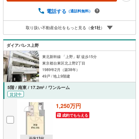
選定して、お部屋をご紹介している為、空室リスクに対し
ての対策はお任せください。掲載されている物件は、弊社
電話する
（通話料無料）
にてご紹介可能な物件のごく一部ですので、お気軽にお問
い合わせください。※記載賃料等の収入や利回りは、将来に
取り扱い不動産会社をもっと見る（
全
1
社
）
わたり、得られることを保証するものではありません。※賃
料等については、賃貸中のものについては現在の賃料等
で、空室または所有者居住中等のものについては、周辺の
ダイアパレス上野
賃料相場に基づき、満室時を想定して表示しています。
東北新幹線 「上野」駅 徒歩15分
東京都台東区北上野2丁目
1989年2月（築38年）
49戸 / 地上9階建
5階 / 南東 / 17.2m
/ ワンルーム
2
賃貸中
1,250万円
成約でもらえる
画像
13
枚