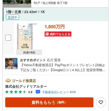
92戸 / 地上9階建 地下1階
1階 / 北東 / 23.42m
/ 1K
2
賃貸中
1,800万円
成約でもらえる
画像
14
枚
おすすめポイント
石川 賢吾
【Yahoo不動産推奨店】PayPayポイントプレゼント詳細は
下記をご覧ください【Google口コミ4.5以上】賃貸管理物件
の入居率99％※2026年6月末時点お薦めのマンションのご紹
介です。投資用マンションを購入する際、最大のリスクは
ゴールド推奨店
空室リスクです。利回りがいくら高かろうとも、空室が続
株式会社グッドリアルター
いてしまえば、絵に描いた餅になってしまいます。弊社で
4.8
不動産会社レビュー 40件
ご紹介するマンションは、人気エリアのお薦め物件はもち
ろんのこと、エリアのニーズに合った人気のお部屋等、賃
資料をもらう
（無料）
貸営業経験スタッフの培ってきた知識と経験を基に物件を
選定して、お部屋をご紹介している為、空室リスクに対し