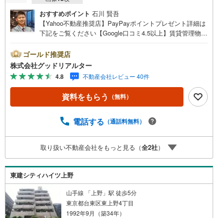
おすすめポイント
石川 賢吾
【Yahoo不動産推奨店】PayPayポイントプレゼント詳細は
下記をご覧ください【Google口コミ4.5以上】賃貸管理物件
の入居率99％※2026年6月末時点お薦めのマンションのご紹
介です。投資用マンションを購入する際、最大のリスクは
ゴールド推奨店
空室リスクです。利回りがいくら高かろうとも、空室が続
株式会社グッドリアルター
いてしまえば、絵に描いた餅になってしまいます。弊社で
4.8
不動産会社レビュー 40件
ご紹介するマンションは、人気エリアのお薦め物件はもち
ろんのこと、エリアのニーズに合った人気のお部屋等、賃
資料をもらう
（無料）
貸営業経験スタッフの培ってきた知識と経験を基に物件を
選定して、お部屋をご紹介している為、空室リスクに対し
ての対策はお任せください。掲載されている物件は、弊社
電話する
（通話料無料）
にてご紹介可能な物件のごく一部ですので、お気軽にお問
い合わせください。※記載賃料等の収入や利回りは、将来に
取り扱い不動産会社をもっと見る（
全
2
社
）
わたり、得られることを保証するものではありません。※賃
料等については、賃貸中のものについては現在の賃料等
で、空室または所有者居住中等のものについては、周辺の
東建シティハイツ上野
賃料相場に基づき、満室時を想定して表示しています。
山手線 「上野」駅 徒歩5分
東京都台東区東上野4丁目
1992年9月（築34年）