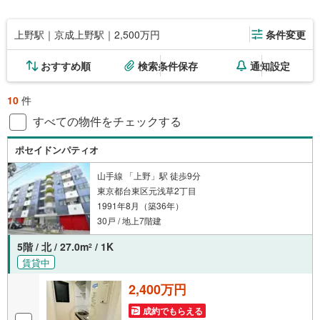
上野駅｜京成上野駅｜2,500万円
条件変更
おすすめ順
検索条件保存
通知設定
10
件
すべての物件をチェックする
ポセイドンパティオ
山手線 「上野」駅 徒歩9分
東京都台東区元浅草2丁目
1991年8月（築36年）
30戸 / 地上7階建
5階 / 北 / 27.0m
/ 1K
2
賃貸中
2,400万円
成約でもらえる