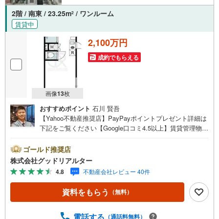
2階 / 南東 / 23.25m
/ ワンルーム
2
賃貸中
2,100万円
成約でもらえる
画像
13
枚
おすすめポイント
石川 賢吾
【Yahoo不動産推奨店】PayPayポイントプレゼント詳細は
下記をご覧ください【Google口コミ4.5以上】賃貸管理物件
の入居率99％※2026年3月末時点お薦めのマンションのご紹
介です。投資用マンションを購入する際、最大のリスクは
ゴールド推奨店
空室リスクです。利回りがいくら高かろうとも、空室が続
株式会社グッドリアルター
いてしまえば、絵に描いた餅になってしまいます。弊社で
4.8
不動産会社レビュー 40件
ご紹介するマンションは、人気エリアのお薦め物件はもち
ろんのこと、エリアのニーズに合った人気のお部屋等、賃
資料をもらう
（無料）
貸営業経験スタッフの培ってきた知識と経験を基に物件を
選定して、お部屋をご紹介している為、空室リスクに対し
ての対策はお任せください。掲載されている物件は、弊社
電話する
（通話料無料）