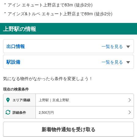
アイン エキュート上野店まで83m (徒歩2分)
アインズ&トルペ エキュート上野店まで89m (徒歩2分)
上野駅の情報
出口情報
一覧を見る
不忍改札（ＪＲ）
駅設備
一覧を見る
京成線、不忍池、中央通り（広小路）、西郷隆盛銅像、公園前交番、東京上野
税務署、上野労働基準監督署、東大病院、アメ横
バリアフリー状況
中央改札（ＪＲ）
気になる物件がなかったら
条件を変更しよう！
※段差なしでの移動経路
銀座線、日比谷線、バスのりば、タクシーのりば、上野１～６丁目方面、東上
（○：有り △：要駅員設備 ×：無し）
現在の検索条件
野１～３丁目方面、昭和通り、中央通り（広小路）、上野消防署、上野警察
【ＪＲ東日本】：○
署、台東区役所、東京地下鉄株式会社ビル、アメ横、永寿総合病院、浅草口交
【東京メトロ】
上野駅｜京成上野駅
エリア/路線
番、アトレ上野
［銀座線］：○
入谷改札（ＪＲ）
［日比谷線］：○
2,500万円
詳細条件
エレベータ
上野７丁目方面、東上野４～６丁目方面、下谷１・２丁目方面、昭和通り、上
野消防署、上野警察署、台東区役所
【ＪＲ】
こ
公園改札（ＪＲ）
新着物件通知を受け取る
［新幹線］
の
・各ホーム⇔Ｂ３Ｆコンコース
バスのりば、タクシーのりば、上野公園、上野動物園、東京文化会館、上野の