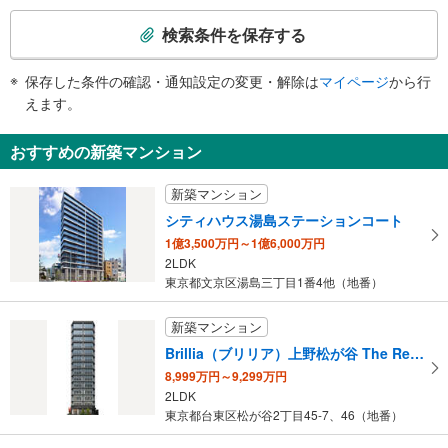
検
・Ｂ３Ｆコンコース⇔新幹線乗換口改札
森美術館、国立西洋美術館、東京国立博物館、国立科学博物館、東京都美術
索
［在来線］
検索条件を保存する
館、東京藝術大学、旧東京音楽学校奏楽堂
条
・１～１２番線ホーム⇔公園口通路
１出口
・入谷改札⇔東上野口
件
東京地下鉄本社ビル、三井ガーデンホテル上野、バスのりば（めぐりん）、上
保存した条件の確認・通知設定の変更・解除は
マイページ
から行
【東京メトロ】
で
野警察署、台東区役所、ハローワーク上野、上野消防署、下谷神社、岩倉高等
えます。
［銀座線］
通
学校、上野学園、 石橋メモリアルホール、昭和通り、浅草通り、東上野３
・各ホーム⇔ＪＲ上野駅方面改札
知
−５丁目、メトロライフサポート、メトロ車両
・ＪＲ上野駅方面改札⇔エレベーター専用口（７：３０～２２：００）
おすすめの新築マンション
２出口
を
・改札階⇔５ａ・５ｂ出口
受
永寿総合病院、昭和通り、東上野１−３丁目
［日比谷線］
新築マンション
３出口
・１番線ホーム⇔エレベータ専用改札
け
シティハウス湯島ステーションコート
・２番線ホーム⇔昭和通り南方面改札
取
永寿総合病院、昭和通り、東上野１・２丁目
・各改札⇔地上出口
1億3,500万円～1億6,000万円
る
４出口
エスカレータ
2LDK
・
昭和通り、上野６丁目
東京都文京区湯島三丁目1番4他（地番）
【ＪＲ】
条
５ａ出口
［新幹線］
件
（上野６丁目方面）、上野マルイ
・各ホーム⇔Ｂ３Ｆコンコース⇔新幹線乗換口改札
新築マンション
を
５ｂ出口
・新幹線乗換口改札⇔３Ｆコンコース
Brillia（ブリリア）上野松が谷 The Residence
マ
［在来線］
アメ横、バスのりば
8,999万円～9,299万円
イ
・各ホーム⇔各改札
６出口
2LDK
・中央改札⇔中央乗換通路
ペ
京成上野駅、東京観光情報センター京成上野支所、上野公園下、下町風俗資料
東京都台東区松が谷2丁目45-7、46（地番）
・不忍改札⇔不忍口
ー
館、しのばずの池、上野合同庁舎、上野労働基準監督署、東京上野税務署
・不忍改札⇔中央改札（改札外）
ジ