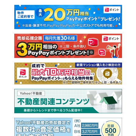
マンションカタログ
教えて！住まいの先生
新築マンション
中古マンション
新築一戸建て
中古一戸建て
注文住宅
土地
売却査定