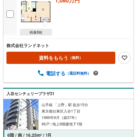
1,080万円
画像
3
枚
株式会社ランドネット
資料をもらう
（無料）
電話する
（通話料無料）
入谷センチュリープラザ21
山手線 「上野」駅 徒歩15分
東京都台東区入谷1丁目
1989年9月（築37年）
96戸 / 地上9階建地下1階
6階 / 南 / 16.25m
/ 1R
2