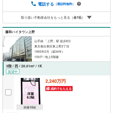
ての対策はお任せください。掲載されている物件は、弊社
電話する
（通話料無料）
にてご紹介可能な物件のごく一部ですので、お気軽にお問
い合わせください。※記載賃料等の収入や利回りは、将来に
取り扱い不動産会社をもっと見る（
全
1
社
）
わたり、得られることを保証するものではありません。※賃
料等については、賃貸中のものについては現在の賃料等
で、空室または所有者居住中等のものについては、周辺の
藤和ハイタウン上野
賃料相場に基づき、満室時を想定して表示しています。
山手線 「上野」駅 徒歩8分
東京都台東区東上野2丁目
1993年2月（築34年）
109戸 / 地上5階建
3階 / 西 / 20.01m
/ 1K
2
賃貸中
2,240万円
成約でもらえる
画像
15
枚