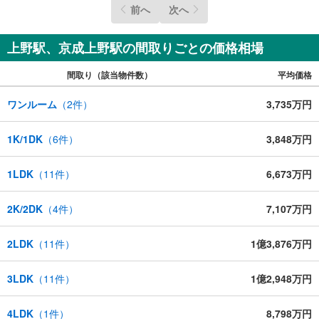
前へ
次へ
上野駅、京成上野駅の間取りごとの価格相場
間取り（該当物件数）
平均価格
ワンルーム
（
2
件）
3,735万円
1K/1DK
（
6
件）
3,848万円
1LDK
（
11
件）
6,673万円
2K/2DK
（
4
件）
7,107万円
2LDK
（
11
件）
1億3,876万円
3LDK
（
11
件）
1億2,948万円
4LDK
（
1
件）
8,798万円