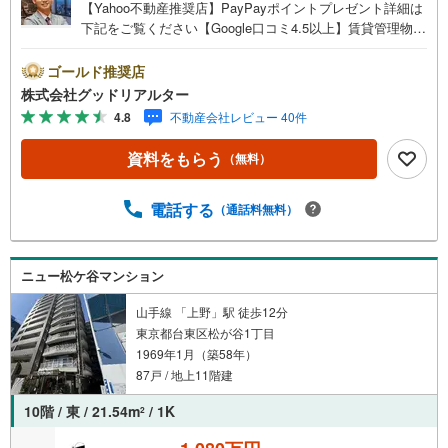
【Yahoo不動産推奨店】PayPayポイントプレゼント詳細は
下記をご覧ください【Google口コミ4.5以上】賃貸管理物件
の入居率99％※2026年4月末時点お薦めのマンションのご紹
介です。投資用マンションを購入する際、最大のリスクは
ゴールド推奨店
空室リスクです。利回りがいくら高かろうとも、空室が続
株式会社グッドリアルター
いてしまえば、絵に描いた餅になってしまいます。弊社で
4.8
不動産会社レビュー 40件
ご紹介するマンションは、人気エリアのお薦め物件はもち
ろんのこと、エリアのニーズに合った人気のお部屋等、賃
資料をもらう
（無料）
貸営業経験スタッフの培ってきた知識と経験を基に物件を
選定して、お部屋をご紹介している為、空室リスクに対し
ての対策はお任せください。掲載されている物件は、弊社
電話する
（通話料無料）
にてご紹介可能な物件のごく一部ですので、お気軽にお問
い合わせください。※記載賃料等の収入や利回りは、将来に
わたり、得られることを保証するものではありません。※賃
ニュー松ケ谷マンション
料等については、賃貸中のものについては現在の賃料等
で、空室または所有者居住中等のものについては、周辺の
山手線 「上野」駅 徒歩12分
賃料相場に基づき、満室時を想定して表示しています。
東京都台東区松が谷1丁目
1969年1月（築58年）
87戸 / 地上11階建
10階 / 東 / 21.54m
/ 1K
2