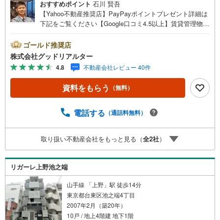
おすすめポイント
石川 賢吾
【Yahoo不動産推奨店】PayPayポイントプレゼント詳細は
下記をご覧ください【Google口コミ4.5以上】賃貸管理物件
の入居率99％※2026年6月末時点お薦めのマンションのご紹
介です。投資用マンションを購入する際、最大のリスクは
ゴールド推奨店
空室リスクです。利回りがいくら高かろうとも、空室が続
株式会社グッドリアルター
いてしまえば、絵に描いた餅になってしまいます。弊社で
4.8
不動産会社レビュー 40件
ご紹介するマンションは、人気エリアのお薦め物件はもち
ろんのこと、エリアのニーズに合った人気のお部屋等、賃
資料をもらう
（無料）
貸営業経験スタッフの培ってきた知識と経験を基に物件を
選定して、お部屋をご紹介している為、空室リスクに対し
ての対策はお任せください。掲載されている物件は、弊社
電話する
（通話料無料）
にてご紹介可能な物件のごく一部ですので、お気軽にお問
い合わせください。※記載賃料等の収入や利回りは、将来に
取り扱い不動産会社をもっと見る（
全
2
社
）
わたり、得られることを保証するものではありません。※賃
料等については、賃貸中のものについては現在の賃料等
で、空室または所有者居住中等のものについては、周辺の
リガーレ上野池之端
賃料相場に基づき、満室時を想定して表示しています。
山手線 「上野」駅 徒歩14分
東京都台東区池之端4丁目
2007年2月（築20年）
10戸 / 地上4階建 地下1階