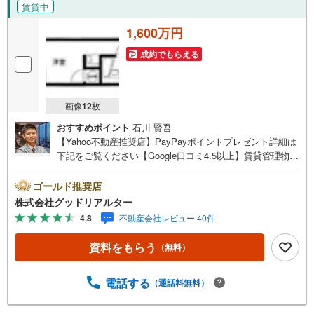
賃貸中
1,600万円
成約でもらえる
画像
12
枚
おすすめポイント
石川 賢吾
【Yahoo不動産推奨店】PayPayポイントプレゼント詳細は
下記をご覧ください【Google口コミ4.5以上】賃貸管理物件
の入居率99％※2026年4月末時点お薦めのマンションのご紹
介です。投資用マンションを購入する際、最大のリスクは
ゴールド推奨店
空室リスクです。利回りがいくら高かろうとも、空室が続
株式会社グッドリアルター
いてしまえば、絵に描いた餅になってしまいます。弊社で
4.8
不動産会社レビュー 40件
ご紹介するマンションは、人気エリアのお薦め物件はもち
ろんのこと、エリアのニーズに合った人気のお部屋等、賃
資料をもらう
（無料）
貸営業経験スタッフの培ってきた知識と経験を基に物件を
選定して、お部屋をご紹介している為、空室リスクに対し
ての対策はお任せください。掲載されている物件は、弊社
電話する
（通話料無料）
にてご紹介可能な物件のごく一部ですので、お気軽にお問
い合わせください。※記載賃料等の収入や利回りは、将来に