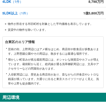
4LDK
（
1
件）
8,798万円
5LDK以上
（
1
件）
1億5,800万円
物件が所在する市区町村を対象とした平均価格を表示しています。
賃貸中の物件を除いています。
台
台東区のエリア情報
東
芸術の街、上野周辺にはアメ横をはじめ、商店街や飲食店が多数ありま
区
す。上野恩賜公園やその周辺は、散歩するには最適な場所です。
に
懐かしい町並みが残る蔵前周辺には、オシャレな雑貨店やカフェが増え
関
ています。蔵前駅から近く、総武線が通る浅草橋駅周辺には、文具やア
す
クセサリーなどの問屋街があります。
る
入谷駅周辺には、歴史ある商店街があり、昔ながらの洋食店やレトロな
情
銭湯が残っています。大通りに出ると東京スカイツリーがよく見え、浅
報
草や上野も徒歩圏内です。
周辺環境