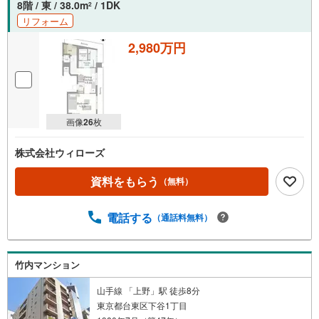
8階 / 東 / 38.0m
/ 1DK
2
受
リフォーム
け
取
2,980万円
る
・
条
件
画像
26
枚
を
マ
株式会社ウィローズ
イ
ペ
資料をもらう
（無料）
ー
ジ
電話する
に
（通話料無料）
保
存
す
竹内マンション
る
山手線 「上野」駅 徒歩8分
東京都台東区下谷1丁目