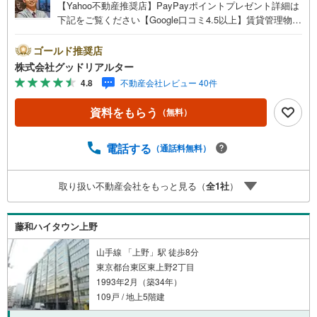
【Yahoo不動産推奨店】PayPayポイントプレゼント詳細は
下記をご覧ください【Google口コミ4.5以上】賃貸管理物件
の入居率99％※2026年6月末時点お薦めのマンションのご紹
介です。投資用マンションを購入する際、最大のリスクは
ゴールド推奨店
空室リスクです。利回りがいくら高かろうとも、空室が続
株式会社グッドリアルター
いてしまえば、絵に描いた餅になってしまいます。弊社で
4.8
不動産会社レビュー 40件
ご紹介するマンションは、人気エリアのお薦め物件はもち
ろんのこと、エリアのニーズに合った人気のお部屋等、賃
資料をもらう
（無料）
貸営業経験スタッフの培ってきた知識と経験を基に物件を
選定して、お部屋をご紹介している為、空室リスクに対し
ての対策はお任せください。掲載されている物件は、弊社
電話する
（通話料無料）
にてご紹介可能な物件のごく一部ですので、お気軽にお問
い合わせください。※記載賃料等の収入や利回りは、将来に
取り扱い不動産会社をもっと見る（
全
1
社
）
わたり、得られることを保証するものではありません。※賃
料等については、賃貸中のものについては現在の賃料等
で、空室または所有者居住中等のものについては、周辺の
藤和ハイタウン上野
賃料相場に基づき、満室時を想定して表示しています。
山手線 「上野」駅 徒歩8分
東京都台東区東上野2丁目
1993年2月（築34年）
109戸 / 地上5階建