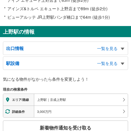
アインズ&トルペ エキュート上野店まで89m (徒歩2分)
ビューアルッテ JR上野駅パンダ橋口まで64m (徒歩1分)
上野駅の情報
出口情報
一覧を見る
不忍改札（ＪＲ）
駅設備
一覧を見る
京成線、不忍池、中央通り（広小路）、西郷隆盛銅像、公園前交番、東京上野
税務署、上野労働基準監督署、東大病院、アメ横
バリアフリー状況
中央改札（ＪＲ）
気になる物件がなかったら
条件を変更しよう！
※段差なしでの移動経路
銀座線、日比谷線、バスのりば、タクシーのりば、上野１～６丁目方面、東上
（○：有り △：要駅員設備 ×：無し）
現在の検索条件
野１～３丁目方面、昭和通り、中央通り（広小路）、上野消防署、上野警察
【ＪＲ東日本】：○
署、台東区役所、東京地下鉄株式会社ビル、アメ横、永寿総合病院、浅草口交
【東京メトロ】
上野駅｜京成上野駅
エリア/路線
番、アトレ上野
［銀座線］：○
入谷改札（ＪＲ）
［日比谷線］：○
3,000万円
詳細条件
エレベータ
上野７丁目方面、東上野４～６丁目方面、下谷１・２丁目方面、昭和通り、上
野消防署、上野警察署、台東区役所
【ＪＲ】
こ
公園改札（ＪＲ）
新着物件通知を受け取る
［新幹線］
の