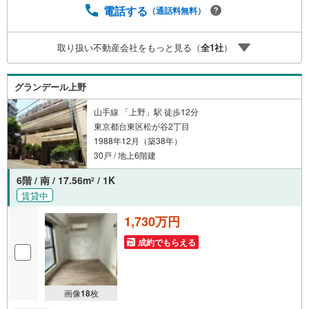
ての対策はお任せください。掲載されている物件は、弊社
電話する
（通話料無料）
にてご紹介可能な物件のごく一部ですので、お気軽にお問
い合わせください。※記載賃料等の収入や利回りは、将来に
取り扱い不動産会社をもっと見る（
全
1
社
）
わたり、得られることを保証するものではありません。※賃
料等については、賃貸中のものについては現在の賃料等
で、空室または所有者居住中等のものについては、周辺の
グランデール上野
賃料相場に基づき、満室時を想定して表示しています。
山手線 「上野」駅 徒歩12分
東京都台東区松が谷2丁目
1988年12月（築38年）
30戸 / 地上6階建
6階 / 南 / 17.56m
/ 1K
2
賃貸中
1,730万円
成約でもらえる
画像
18
枚