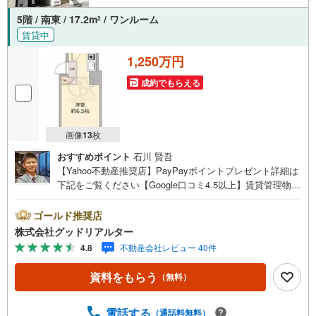
5階 / 南東 / 17.2m
/ ワンルーム
2
賃貸中
1,250万円
成約でもらえる
画像
13
枚
おすすめポイント
石川 賢吾
【Yahoo不動産推奨店】PayPayポイントプレゼント詳細は
下記をご覧ください【Google口コミ4.5以上】賃貸管理物件
の入居率99％※2026年6月末時点お薦めのマンションのご紹
介です。投資用マンションを購入する際、最大のリスクは
ゴールド推奨店
空室リスクです。利回りがいくら高かろうとも、空室が続
株式会社グッドリアルター
いてしまえば、絵に描いた餅になってしまいます。弊社で
4.8
不動産会社レビュー 40件
ご紹介するマンションは、人気エリアのお薦め物件はもち
ろんのこと、エリアのニーズに合った人気のお部屋等、賃
資料をもらう
（無料）
貸営業経験スタッフの培ってきた知識と経験を基に物件を
選定して、お部屋をご紹介している為、空室リスクに対し
ての対策はお任せください。掲載されている物件は、弊社
電話する
（通話料無料）