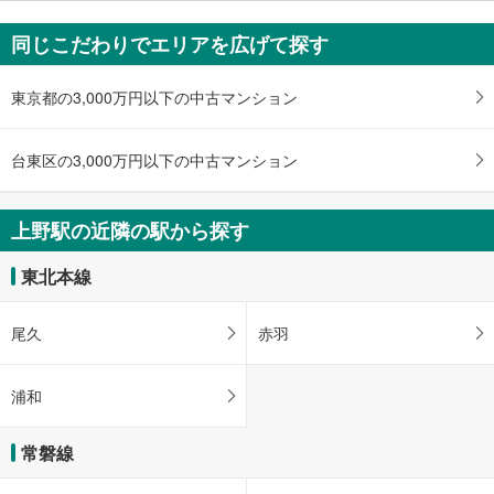
・不忍改札⇔中央改札（改札外）
ジ
７出口
・中央改札⇔銀座線ＪＲ上野駅方面改札
に
同じこだわりでエリアを広げて探す
・入谷改札⇔正面玄関口
ＪＲ上野駅・しのばず口、バスのりば、上野公園、上野の森美術館、東京文化
保
・入谷改札⇔入谷通路⇔入谷口
会館、国立西洋美術館、国立科学博物館、上野動物園、東京都美術館、東京国
存
【東京メトロ】
立博物館
東京都の3,000万円以下の中古マンション
す
［日比谷線］
８出口
・１番線ホーム⇔昭和通り北方面改札
る
ＪＲ上野駅正面玄関口・中央改札、アトレ上野、上野公園、上野動物園、上野
・２番線ホーム⇔昭和通り南方面改札
台東区の3,000万円以下の中古マンション
の森美術館、国立西洋美術館、国立科学博物館、東京国立博物館
トイレ
９出口
【ＪＲ】
ＪＲ上野駅正面玄関口・中央改札・浅草口、アトレ上野、上野公園、上野動物
［新幹線］
上野駅の近隣の駅から探す
園、上野の森美術館、国立西洋美術館、国立科学博物館、東京国立博物館、東
《多機能トイレ》
京都美術館、東京文化会館、タクシーのりば、バスのりば
・改札内Ｂ３Ｆコンコース
東北本線
［新幹線］［在来線］
・改札内（エキュート上野）
【東京メトロ】
尾久
赤羽
［銀座線］
《乳幼児用設備》
・ＪＲ上野駅方面改札内
浦和
その他
【ＪＲ】
常磐線
・点字運賃表
・ＡＥＤ