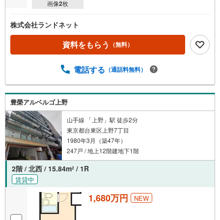
画像
2
枚
株式会社ランドネット
資料をもらう
（無料）
電話する
（通話料無料）
豊榮アルベルゴ上野
山手線 「上野」駅 徒歩2分
東京都台東区上野7丁目
1980年3月（築47年）
247戸 / 地上12階建地下1階
2階 / 北西 / 15.84m
/ 1R
2
賃貸中
1,680万円
NEW