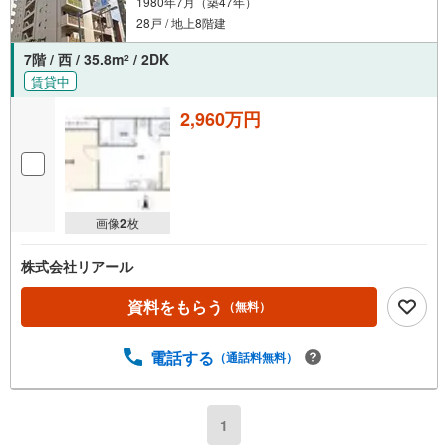
1980年7月（築47年）
28戸 / 地上8階建
7階 / 西 / 35.8m
/ 2DK
2
賃貸中
2,960万円
画像
2
枚
株式会社リアール
資料をもらう
（無料）
電話する
（通話料無料）
1