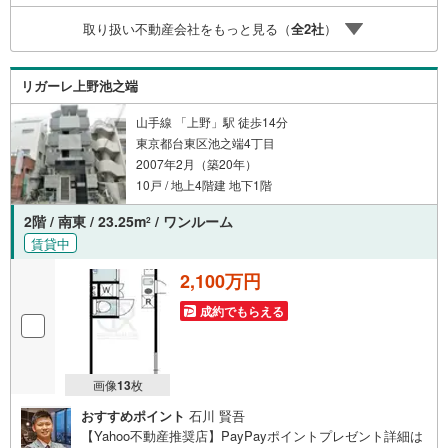
い合わせください。※記載賃料等の収入や利回りは、将来に
取り扱い不動産会社をもっと見る（
全
2
社
）
わたり、得られることを保証するものではありません。※賃
料等については、賃貸中のものについては現在の賃料等
で、空室または所有者居住中等のものについては、周辺の
リガーレ上野池之端
賃料相場に基づき、満室時を想定して表示しています。
山手線 「上野」駅 徒歩14分
東京都台東区池之端4丁目
2007年2月（築20年）
10戸 / 地上4階建 地下1階
2階 / 南東 / 23.25m
/ ワンルーム
2
賃貸中
2,100万円
成約でもらえる
画像
13
枚
おすすめポイント
石川 賢吾
【Yahoo不動産推奨店】PayPayポイントプレゼント詳細は