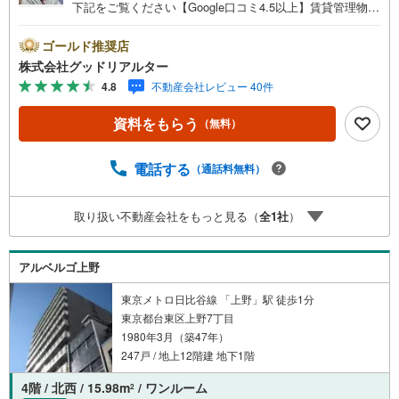
下記をご覧ください【Google口コミ4.5以上】賃貸管理物件
の入居率99％※2026年3月末時点お薦めのマンションのご紹
介です。投資用マンションを購入する際、最大のリスクは
ゴールド推奨店
空室リスクです。利回りがいくら高かろうとも、空室が続
株式会社グッドリアルター
いてしまえば、絵に描いた餅になってしまいます。弊社で
4.8
不動産会社レビュー 40件
ご紹介するマンションは、人気エリアのお薦め物件はもち
ろんのこと、エリアのニーズに合った人気のお部屋等、賃
資料をもらう
（無料）
貸営業経験スタッフの培ってきた知識と経験を基に物件を
選定して、お部屋をご紹介している為、空室リスクに対し
ての対策はお任せください。掲載されている物件は、弊社
電話する
（通話料無料）
にてご紹介可能な物件のごく一部ですので、お気軽にお問
い合わせください。※記載賃料等の収入や利回りは、将来に
取り扱い不動産会社をもっと見る（
全
1
社
）
わたり、得られることを保証するものではありません。※賃
料等については、賃貸中のものについては現在の賃料等
で、空室または所有者居住中等のものについては、周辺の
アルベルゴ上野
賃料相場に基づき、満室時を想定して表示しています。
東京メトロ日比谷線 「上野」駅 徒歩1分
東京都台東区上野7丁目
1980年3月（築47年）
247戸 / 地上12階建 地下1階
4階 / 北西 / 15.98m
/ ワンルーム
2