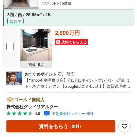
22戸 / 地上10階建
3階 / 西 / 25.65m
/ 1K
2
賃貸中
2,600万円
成約でもらえる
画像
15
枚
おすすめポイント
石川 賢吾
【Yahoo不動産推奨店】PayPayポイントプレゼント詳細は
下記をご覧ください【Google口コミ4.5以上】賃貸管理物件
の入居率99％※2026年3月末時点お薦めのマンションのご紹
介です。投資用マンションを購入する際、最大のリスクは
ゴールド推奨店
空室リスクです。利回りがいくら高かろうとも、空室が続
株式会社グッドリアルター
いてしまえば、絵に描いた餅になってしまいます。弊社で
4.8
不動産会社レビュー 40件
ご紹介するマンションは、人気エリアのお薦め物件はもち
ろんのこと、エリアのニーズに合った人気のお部屋等、賃
資料をもらう
（無料）
貸営業経験スタッフの培ってきた知識と経験を基に物件を
選定して、お部屋をご紹介している為、空室リスクに対し