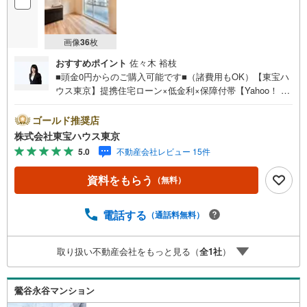
画像
36
枚
おすすめポイント
佐々木 裕枝
■頭金0円からのご購入可能です■（諸費用もOK）【東宝ハ
ウス東京】提携住宅ローン×低金利×保障付帯【Yahoo！ 不
動産キャンペーン対象店舗】当店で物件を成約するとPayP
ayボーナスライトがもらえる「Yahoo！ 不動産 物件ご成約
ゴールド推奨店
キャンペーン」の対象になります。「資料をもらう」「見
株式会社東宝ハウス東京
学予約をする」ボタンからお問い合わせください。※必ずY
5.0
不動産会社レビュー 15件
ahoo！ JAPAN IDでログインしてください。※PayPayボー
ナスライトは出金と譲渡はできません。ご案内・詳細な資
資料をもらう
（無料）
料のご請求はお気軽にどうぞ♪お電話でのお問い合わせも
常時受け付けております！お気軽にお問い合わせくださ
い。
電話する
（通話料無料）
取り扱い不動産会社をもっと見る（
全
1
社
）
鶯谷永谷マンション