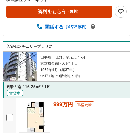
資料をもらう
（無料）
電話する
（通話料無料）
入谷センチュリープラザ21
山手線 「上野」駅 徒歩15分
東京都台東区入谷1丁目
1989年9月（築37年）
96戸 / 地上9階建地下1階
6階 / 南 / 16.25m
/ 1R
2
賃貸中
999万円
価格更新