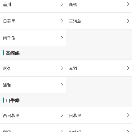
【東京メトロ】
品川
新橋
・ＡＥＤ
日暮里
三河島
南千住
高崎線
尾久
赤羽
浦和
山手線
西日暮里
日暮里
鶯谷
御徒町