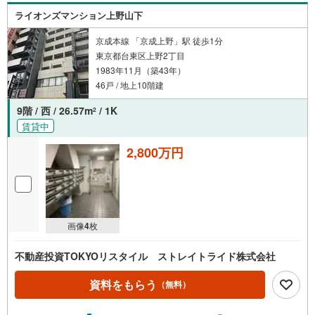
わたり、得られることを保証するものではありません。※賃
ライオンズマンション上野山下
料等については、賃貸中のものについては現在の賃料等
で、空室または所有者居住中等のものについては、周辺の
京成本線 「京成上野」駅 徒歩1分
賃料相場に基づき、満室時を想定して表示しています。
東京都台東区上野2丁目
1983年11月（築43年）
46戸 / 地上10階建
9階 / 西 / 26.57m
/ 1K
2
賃貸中
2,800万円
画像
4
枚
不動産投資TOKYOリスタイル ストレイトライド株式会社
資料をもらう
（無料）