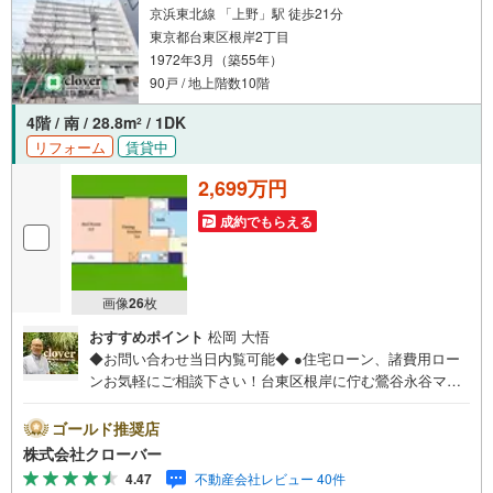
京浜東北線 「上野」駅 徒歩21分
東京都台東区根岸2丁目
1972年3月（築55年）
90戸 / 地上階数10階
4階 / 南 / 28.8m
/ 1DK
2
リフォーム
賃貸中
2,699万円
成約でもらえる
画像
26
枚
おすすめポイント
松岡 大悟
◆お問い合わせ当日内覧可能◆ ●住宅ローン、諸費用ロー
ンお気軽にご相談下さい！台東区根岸に佇む鶯谷永谷マン
ション。山手線「鶯谷」駅徒歩分、日比谷線「入谷」駅徒
歩10分の立地。ビッグターミナル「上野」駅へも徒歩21
ゴールド推奨店
分。周辺には買い物施設や飲食店が充実し、生活環境が整
株式会社クローバー
っています。1972年築、SRC造10階建て、総戸数90戸のマ
4.47
不動産会社レビュー 40件
ンション。管理状態も良好で、2012年には耐震補強工事実