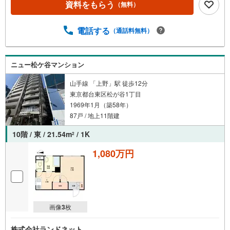
資料をもらう
（無料）
電話する
（通話料無料）
ニュー松ケ谷マンション
山手線 「上野」駅 徒歩12分
東京都台東区松が谷1丁目
1969年1月（築58年）
87戸 / 地上11階建
10階 / 東 / 21.54m
/ 1K
2
1,080万円
画像
3
枚
株式会社ランドネット