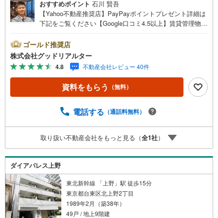
おすすめポイント
石川 賢吾
【Yahoo不動産推奨店】PayPayポイントプレゼント詳細は
下記をご覧ください【Google口コミ4.5以上】賃貸管理物件
の入居率99％※2026年6月末時点お薦めのマンションのご紹
介です。投資用マンションを購入する際、最大のリスクは
ゴールド推奨店
空室リスクです。利回りがいくら高かろうとも、空室が続
株式会社グッドリアルター
いてしまえば、絵に描いた餅になってしまいます。弊社で
4.8
不動産会社レビュー 40件
ご紹介するマンションは、人気エリアのお薦め物件はもち
ろんのこと、エリアのニーズに合った人気のお部屋等、賃
資料をもらう
（無料）
貸営業経験スタッフの培ってきた知識と経験を基に物件を
選定して、お部屋をご紹介している為、空室リスクに対し
ての対策はお任せください。掲載されている物件は、弊社
電話する
（通話料無料）
にてご紹介可能な物件のごく一部ですので、お気軽にお問
い合わせください。※記載賃料等の収入や利回りは、将来に
取り扱い不動産会社をもっと見る（
全
1
社
）
わたり、得られることを保証するものではありません。※賃
料等については、賃貸中のものについては現在の賃料等
で、空室または所有者居住中等のものについては、周辺の
ダイアパレス上野
賃料相場に基づき、満室時を想定して表示しています。
東北新幹線 「上野」駅 徒歩15分
東京都台東区北上野2丁目
1989年2月（築38年）
49戸 / 地上9階建