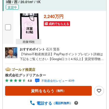
3階 / 西 / 20.01m
/ 1K
2
賃貸中
2,240万円
成約でもらえる
画像
15
枚
おすすめポイント
石川 賢吾
【Yahoo不動産推奨店】PayPayポイントプレゼント詳細は
下記をご覧ください【Google口コミ4.5以上】賃貸管理物件
の入居率99％※2026年6月末時点お薦めのマンションのご紹
介です。投資用マンションを購入する際、最大のリスクは
ゴールド推奨店
空室リスクです。利回りがいくら高かろうとも、空室が続
株式会社グッドリアルター
いてしまえば、絵に描いた餅になってしまいます。弊社で
4.8
不動産会社レビュー 40件
ご紹介するマンションは、人気エリアのお薦め物件はもち
ろんのこと、エリアのニーズに合った人気のお部屋等、賃
資料をもらう
（無料）
貸営業経験スタッフの培ってきた知識と経験を基に物件を
選定して、お部屋をご紹介している為、空室リスクに対し
ての対策はお任せください。掲載されている物件は、弊社
電話する
（通話料無料）
にてご紹介可能な物件のごく一部ですので、お気軽にお問