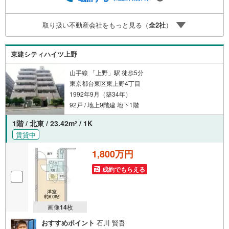
にてご紹介可能な物件のごく一部ですので、お気軽にお問
い合わせください。※記載賃料等の収入や利回りは、将来に
取り扱い不動産会社をもっと見る（
全
2
社
）
わたり、得られることを保証するものではありません。※賃
料等については、賃貸中のものについては現在の賃料等
で、空室または所有者居住中等のものについては、周辺の
東建シティハイツ上野
賃料相場に基づき、満室時を想定して表示しています。
山手線 「上野」駅 徒歩5分
東京都台東区東上野4丁目
1992年9月（築34年）
92戸 / 地上9階建 地下1階
1階 / 北東 / 23.42m
/ 1K
2
賃貸中
1,800万円
成約でもらえる
画像
14
枚
おすすめポイント
石川 賢吾