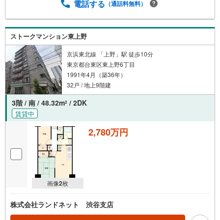
電話する
（通話料無料）
ストークマンション東上野
京浜東北線 「上野」駅 徒歩10分
東京都台東区東上野6丁目
1991年4月（築36年）
32戸 / 地上9階建
3階 / 南 / 48.32m
/ 2DK
2
賃貸中
2,780万円
画像
2
枚
株式会社ランドネット 渋谷支店