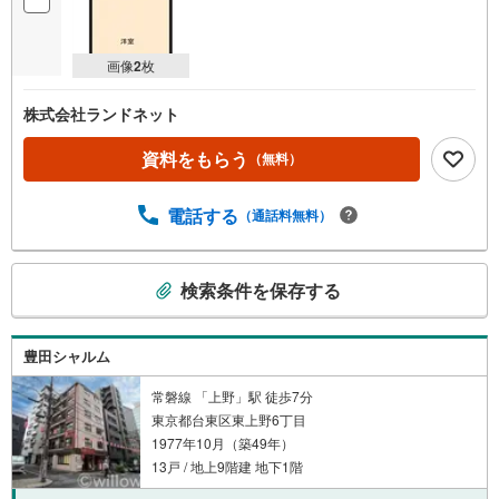
画像
2
枚
株式会社ランドネット
資料をもらう
（無料）
電話する
（通話料無料）
こ
検索条件を保存する
の
検
索
豊田シャルム
条
件
常磐線 「上野」駅 徒歩7分
東京都台東区東上野6丁目
で
1977年10月（築49年）
通
13戸 / 地上9階建 地下1階
知
を