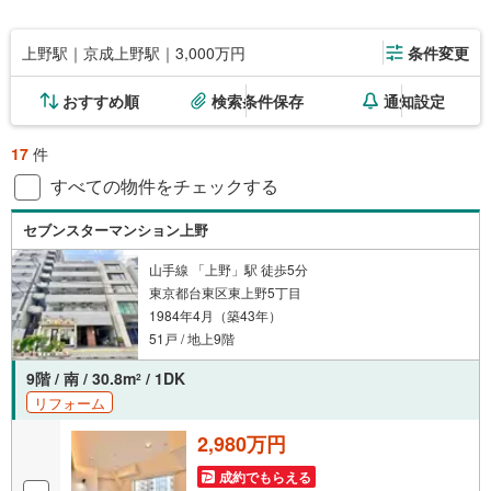
上野駅｜京成上野駅｜3,000万円
条件変更
おすすめ順
検索条件保存
通知設定
17
件
すべての物件をチェックする
セブンスターマンション上野
山手線 「上野」駅 徒歩5分
東京都台東区東上野5丁目
1984年4月（築43年）
51戸 / 地上9階
9階 / 南 / 30.8m
/ 1DK
2
リフォーム
2,980万円
成約でもらえる