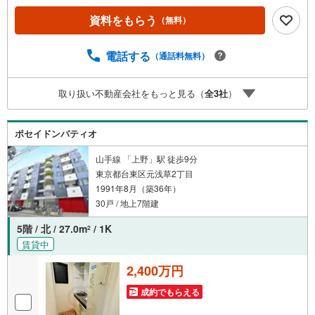
施済みです。敷地内に駐輪場あり。お部屋は4階部分の角部
資料をもらう
（無料）
屋。内装はフルリノベーション施工。■今すぐ見たい！■ロ
ーンが心配■買う方が得なの？■分からない事、何でもご相
談下さい。■随時！内覧可能です！■平日・土日・祝祭日…
電話する
（通話料無料）
日程・時間はいつでも調整可能。ご指定の場所にお車でお
迎えに上がります。■不動産購入のご相談も随時開催中！■
取り扱い不動産会社をもっと見る（
全
3
社
）
○住宅ローンのご相談 ○買換えのご相談 ○ご自宅査定
のご相談 ○弊社買取も行っております！
ポセイドンパティオ
山手線 「上野」駅 徒歩9分
東京都台東区元浅草2丁目
1991年8月（築36年）
30戸 / 地上7階建
5階 / 北 / 27.0m
/ 1K
2
賃貸中
2,400万円
成約でもらえる