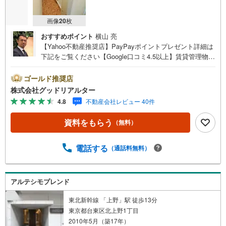
画像
20
枚
おすすめポイント
横山 亮
【Yahoo不動産推奨店】PayPayポイントプレゼント詳細は
下記をご覧ください【Google口コミ4.5以上】賃貸管理物件
の入居率99％※2026年6月末時点お薦めのマンションのご紹
介です。投資用マンションを購入する際、最大のリスクは
ゴールド推奨店
空室リスクです。利回りがいくら高かろうとも、空室が続
株式会社グッドリアルター
いてしまえば、絵に描いた餅になってしまいます。弊社で
4.8
不動産会社レビュー 40件
ご紹介するマンションは、人気エリアのお薦め物件はもち
ろんのこと、エリアのニーズに合った人気のお部屋等、賃
資料をもらう
（無料）
貸営業経験スタッフの培ってきた知識と経験を基に物件を
選定して、お部屋をご紹介している為、空室リスクに対し
ての対策はお任せください。掲載されている物件は、弊社
電話する
（通話料無料）
にてご紹介可能な物件のごく一部ですので、お気軽にお問
い合わせください。※記載賃料等の収入や利回りは、将来に
わたり、得られることを保証するものではありません。※賃
アルテシモプレンド
料等については、賃貸中のものについては現在の賃料等
で、空室または所有者居住中等のものについては、周辺の
東北新幹線 「上野」駅 徒歩13分
賃料相場に基づき、満室時を想定して表示しています。
東京都台東区北上野1丁目
2010年5月（築17年）