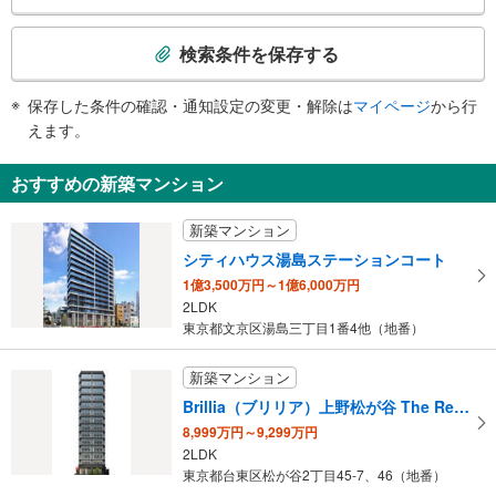
・各ホーム⇔Ｂ３Ｆコンコース
バスのりば、タクシーのりば、上野公園、上野動物園、東京文化会館、上野の
検
・Ｂ３Ｆコンコース⇔新幹線乗換口改札
森美術館、国立西洋美術館、東京国立博物館、国立科学博物館、東京都美術
索
［在来線］
検索条件を保存する
館、東京藝術大学、旧東京音楽学校奏楽堂
条
・１～１２番線ホーム⇔公園口通路
１出口
・入谷改札⇔東上野口
件
東京地下鉄本社ビル、三井ガーデンホテル上野、バスのりば（めぐりん）、上
保存した条件の確認・通知設定の変更・解除は
マイページ
から行
【東京メトロ】
で
野警察署、台東区役所、ハローワーク上野、上野消防署、下谷神社、岩倉高等
えます。
［銀座線］
通
学校、上野学園、 石橋メモリアルホール、昭和通り、浅草通り、東上野３
・各ホーム⇔ＪＲ上野駅方面改札
知
−５丁目、メトロライフサポート、メトロ車両
・ＪＲ上野駅方面改札⇔エレベーター専用口（７：３０～２２：００）
おすすめの新築マンション
２出口
を
・改札階⇔５ａ・５ｂ出口
受
永寿総合病院、昭和通り、東上野１−３丁目
［日比谷線］
新築マンション
３出口
・１番線ホーム⇔エレベータ専用改札
け
シティハウス湯島ステーションコート
・２番線ホーム⇔昭和通り南方面改札
取
永寿総合病院、昭和通り、東上野１・２丁目
・各改札⇔地上出口
1億3,500万円～1億6,000万円
る
４出口
エスカレータ
2LDK
・
昭和通り、上野６丁目
東京都文京区湯島三丁目1番4他（地番）
【ＪＲ】
条
５ａ出口
［新幹線］
件
（上野６丁目方面）、上野マルイ
・各ホーム⇔Ｂ３Ｆコンコース⇔新幹線乗換口改札
新築マンション
を
５ｂ出口
・新幹線乗換口改札⇔３Ｆコンコース
Brillia（ブリリア）上野松が谷 The Residence
マ
［在来線］
アメ横、バスのりば
8,999万円～9,299万円
イ
・各ホーム⇔各改札
６出口
2LDK
・中央改札⇔中央乗換通路
ペ
京成上野駅、東京観光情報センター京成上野支所、上野公園下、下町風俗資料
東京都台東区松が谷2丁目45-7、46（地番）
・不忍改札⇔不忍口
ー
館、しのばずの池、上野合同庁舎、上野労働基準監督署、東京上野税務署