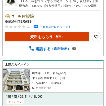
TERASSがおススメする住宅ローン【 auじぶん銀行 】変
動金利 1.030％（諸条件適用の場合）・がん100％保障団
信が【金利上乗せなし】で加入可能！・頭金0円でも可
能！・諸費用も、物件価格の10％までは融資可能！※2026
ゴールド推奨店
年8月現在■新耐震基準マンション■まいばすけっと西浅草2
株式会社TERASS
丁目まで徒歩2分■約7.7帖のゆとりある洋室は2面採光につ
-.--
不動産会社レビュー 2件
き通風良好■オートロック・防犯カメラあり■不在時の受取
に便利な宅配ボックスあり【リフォーム内容】○新規交換:
資料をもらう
（無料）
キッチン/浴室/洗面化粧台/防水パン/トイレ/建具○張替:CF/
クロス○カーテンレール交換○ハウスクリーニング他
電話する
（通話料無料）
上野スカイハイツ
山手線 「上野」駅 徒歩5分
東京都台東区東上野3丁目
1974年12月（築52年）
53戸 / 地上7階
4階 / 南 / 33.7m
/ 1LDK
2
リフォーム