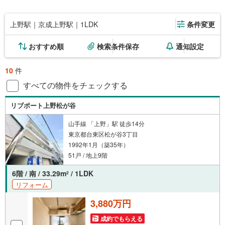
上野駅｜京成上野駅｜1LDK
条件変更
おすすめ順
検索条件保存
通知設定
10
件
すべての物件をチェックする
リブポート上野松が谷
山手線 「上野」駅 徒歩14分
東京都台東区松が谷3丁目
1992年1月（築35年）
51戸 / 地上9階
6階 / 南 / 33.29m
/ 1LDK
2
リフォーム
3,880万円
成約でもらえる