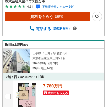
株式会社東宝ハウス国分寺
です。事前に鍵の手配や内覧準備が必要な場合がございま
4.91
不動産会社レビュー 36件
すのでご了承ください。◆TOHO HOUSE CLUB◆弊社で売
買いただいたお客様はTOHO HOUSE CLUBにご加入いただ
資料をもらう
（無料）
けます。10～20、30年後のリフォーム、保険やローンの見
直し、相続や資産運用など、将来にわたってのサポートを
ご提供いたします。◆FPによるライフサポート◆専属ファ
電話する
（通話料無料）
イナンシャルプランナーが住宅ローン・保険・税金・資産
運用・相続など幅広くアドバイスいたします。ご契約前後
を問わず、安心してご利用いただけます。◆安心の環境◆
Brillia上野Place
無料駐車場、キッズスペースを完備し、ご家族でのご来店
も安心です。の体制で皆様の住まい探しをサポートいたし
山手線 「上野」駅 徒歩5分
ます。
東京都台東区東上野5丁目
2020年8月（築7年）
39戸 / 地上14階
2階 / 西 / 42.03m
/ 1LDK
2
7,780万円
成約でもらえる