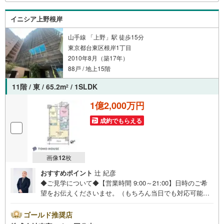
イニシア上野根岸
山手線 「上野」駅 徒歩15分
東京都台東区根岸1丁目
2010年8月（築17年）
88戸 / 地上15階
11階 / 東 / 65.2m
/ 1SLDK
2
1億2,000万円
成約でもらえる
画像
12
枚
おすすめポイント
辻 紀彦
◆ご見学について◆【営業時間 9:00～21:00】日時のご希
望をお伝えくださいませ。（もちろん当日でも対応可能で
す）人気物件は特にお問い合わせが集中するため、お早め
のご連絡をおすすめいたします。「室内・現地を見学す
ゴールド推奨店
る」ボタンよりご予約いただくと、スムーズにご案内可能