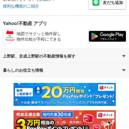
友だち追加
便利な機能のご紹介
Yahoo!不動産 アプリ
地図でサクッと物件探し
物件比較が手軽にできる
上野駅、京成上野駅の不動産情報を探す
暮らしのお役立ち情報
不動産・住宅
賃貸住宅
マンションカタログ
教えて！住まいの先生
新築マンション
中古マンション
新築一戸建て
中古一戸建て
注文住宅
土地