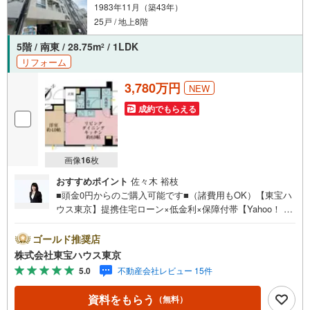
1983年11月（築43年）
25戸 / 地上8階
5階 / 南東 / 28.75m
/ 1LDK
2
リフォーム
3,780万円
NEW
成約でもらえる
画像
16
枚
おすすめポイント
佐々木 裕枝
■頭金0円からのご購入可能です■（諸費用もOK）【東宝ハ
ウス東京】提携住宅ローン×低金利×保障付帯【Yahoo！ 不
動産キャンペーン対象店舗】当店で物件を成約するとPayP
ayボーナスライトがもらえる「Yahoo！ 不動産 物件ご成約
ゴールド推奨店
キャンペーン」の対象になります。「資料をもらう」「見
株式会社東宝ハウス東京
学予約をする」ボタンからお問い合わせください。※必ずY
5.0
不動産会社レビュー 15件
ahoo！ JAPAN IDでログインしてください。※PayPayボー
ナスライトは出金と譲渡はできません。ご案内・詳細な資
資料をもらう
（無料）
料のご請求はお気軽にどうぞ♪お電話でのお問い合わせも