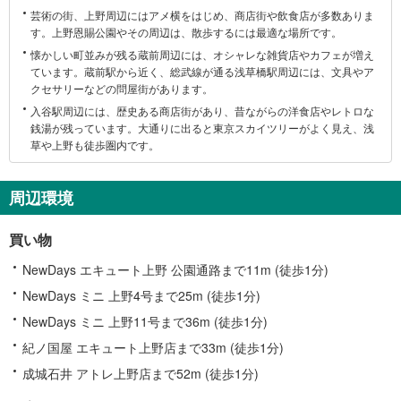
芸術の街、上野周辺にはアメ横をはじめ、商店街や飲食店が多数ありま
区
す。上野恩賜公園やその周辺は、散歩するには最適な場所です。
に
懐かしい町並みが残る蔵前周辺には、オシャレな雑貨店やカフェが増え
関
ています。蔵前駅から近く、総武線が通る浅草橋駅周辺には、文具やア
す
クセサリーなどの問屋街があります。
る
入谷駅周辺には、歴史ある商店街があり、昔ながらの洋食店やレトロな
情
銭湯が残っています。大通りに出ると東京スカイツリーがよく見え、浅
報
草や上野も徒歩圏内です。
周辺環境
買い物
NewDays エキュート上野 公園通路まで11m (徒歩1分)
NewDays ミニ 上野4号まで25m (徒歩1分)
NewDays ミニ 上野11号まで36m (徒歩1分)
紀ノ国屋 エキュート上野店まで33m (徒歩1分)
成城石井 アトレ上野店まで52m (徒歩1分)