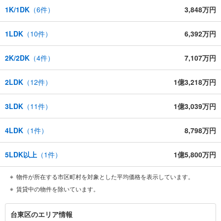
1K/1DK
（
6
件）
3,848万円
1LDK
（
10
件）
6,392万円
2K/2DK
（
4
件）
7,107万円
2LDK
（
12
件）
1億3,218万円
3LDK
（
11
件）
1億3,039万円
4LDK
（
1
件）
8,798万円
5LDK以上
（
1
件）
1億5,800万円
物件が所在する市区町村を対象とした平均価格を表示しています。
賃貸中の物件を除いています。
台
台東区のエリア情報
東