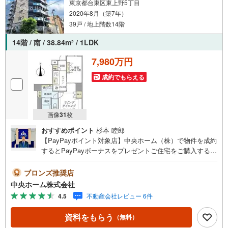
東京都台東区東上野5丁目
2020年8月（築7年）
39戸 / 地上階数14階
14階 / 南 / 38.84m
/ 1LDK
2
7,980万円
成約でもらえる
画像
31
枚
おすすめポイント
杉本 睦郎
【PayPayポイント対象店】中央ホーム（株）で物件を成約
するとPayPayボーナスをプレゼントご住宅をご購入するな
らヤフー不動産からのお問い合わせが断然お得です！「資
料をもらう」「見学予約をする」ボタンからお問い合わせ
ブロンズ推奨店
ください。詳細は、下記をご参照ください。【頭金0円での
中央ホーム株式会社
購入可能・住宅ローンには特に精通したスタッフがおりま
4.5
不動産会社レビュー 6件
すのでお気軽にお問い合わせください】【物件について】2
020年8月築二重床・二重天井構造で防音性良好ですペット
資料をもらう
（無料）
の飼育可能マンションです最上階（14階）南向き・4方角部