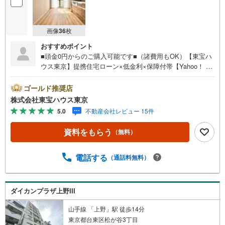
画像
36
枚
おすすめポイント
■頭金0円からのご購入可能です■（諸費用もOK）【東宝ハ
ウス東京】提携住宅ローン×低金利×保障付帯【Yahoo！ 不
動産キャンペーン対象店舗】当店で物件を成約するとPayP
ayボーナスライトがもらえる「Yahoo！ 不動産 物件ご成約
ゴールド推奨店
キャンペーン」の対象になります。「資料をもらう」「見
株式会社東宝ハウス東京
学予約をする」ボタンからお問い合わせください。※必ずY
5.0
不動産会社レビュー 15件
ahoo！ JAPAN IDでログインしてください。※PayPayボー
ナスライトは出金と譲渡はできません。ご案内・詳細な資
資料をもらう
（無料）
料のご請求はお気軽にどうぞ♪お電話でのお問い合わせも
常時受け付けております！お気軽にお問い合わせくださ
い。
電話する
（通話料無料）
ダイカンプラザ上野III
山手線 「上野」駅 徒歩14分
東京都台東区松が谷3丁目