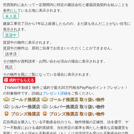
売買契約にあたって一定期間内に特定の建設会社と建築請負契約を結ぶことを
条件にしている土地に表示されます。
未入居
建築工事完了日から1年以上経過したものの、まだ誰も住んだことがない住宅に
表示されます。
賃貸中
賃貸中の物件に表示されます。
賃貸中の物件は、原則ご自身でお住まいいただくことができません。
請求済
その物件が資料請求・お問い合わせ済みの場合に表示されます。
既読
その物件を既にご覧になっている場合に表示されます。
成約でもらえる
【Yahoo!不動産】物件ご成約で最大20万円相当PayPayポイントプレゼント！
の対象物件です。詳細は
プレゼント詳細
をご覧ください。
ゴールド推奨店
ゴールド推奨店 取り扱い物件
シルバー推奨店
シルバー推奨店 取り扱い物件
ブロンズ推奨店
ブロンズ推奨店 取り扱い物件
広告商品を購入している不動産会社のうち、物件情報の正確性、法令遵守、ヤ
フー不動産における成約実績等、当社所定の基準を満たした優良な店舗運営を
実践していると認めた不動産会社（もしくは当該認定を受けた不動産会社の取