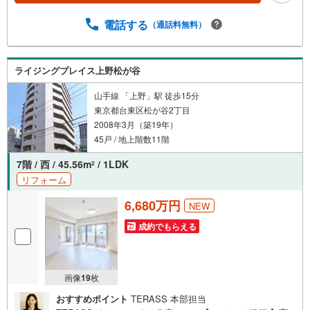
常時受け付けております！お気軽にお問い合わせくださ
い。
電話する
（通話料無料）
ライジングプレイス上野松が谷
山手線 「上野」駅 徒歩15分
東京都台東区松が谷2丁目
2008年3月（築19年）
45戸 / 地上階数11階
7階 / 西 / 45.56m
/ 1LDK
2
リフォーム
6,680万円
NEW
成約でもらえる
画像
19
枚
おすすめポイント
TERASS 本部担当