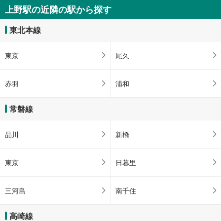
ＪＲ上野駅正面玄関口・中央改札・浅草口、アトレ上野、上野公園、上野動物
［新幹線］
上野駅の近隣の駅から探す
園、上野の森美術館、国立西洋美術館、国立科学博物館、東京国立博物館、東
《多機能トイレ》
京都美術館、東京文化会館、タクシーのりば、バスのりば
・改札内Ｂ３Ｆコンコース
東北本線
［新幹線］［在来線］
・改札内（エキュート上野）
【東京メトロ】
東京
尾久
［銀座線］
《乳幼児用設備》
・ＪＲ上野駅方面改札内
赤羽
浦和
その他
【ＪＲ】
常磐線
・点字運賃表
・ＡＥＤ
【東京メトロ】
品川
新橋
・ＡＥＤ
東京
日暮里
三河島
南千住
高崎線