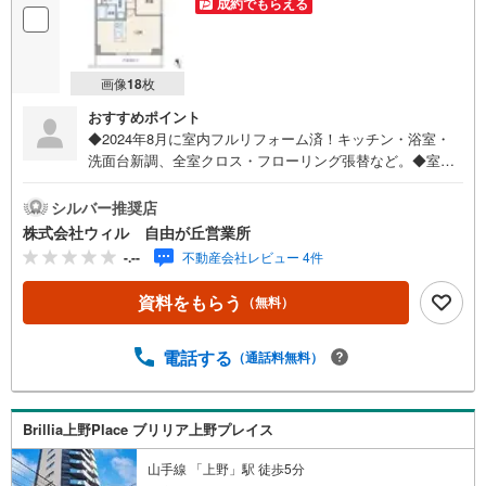
成約でもらえる
画像
18
枚
おすすめポイント
◆2024年8月に室内フルリフォーム済！キッチン・浴室・
洗面台新調、全室クロス・フローリング張替など。◆室内
設備充実 ・浴室暖房乾燥機、浄水器、24時間換気など◆
東京メトロ日比谷線「入谷」駅まで徒歩10分◆JR山手線上
シルバー推奨店
野駅や東京メトロ銀座線稲荷町駅までも徒歩圏内◆2階の北
株式会社ウィル 自由が丘営業所
西の角部屋◆室内は大変綺麗にお使いです◆周辺施設も充
-.--
不動産会社レビュー 4件
実しています ・まいばすけっと 徒歩1分 ・ライフ 徒
歩5分 ・肉のハナマサ 徒歩10分 ・台東区立東病院 徒
資料をもらう
（無料）
歩14分 ・台東区役所 徒歩15分物件のメリット、デメリ
ットを余すところなくお伝えします！～城北でのお住まい
探しはお任せください～ウィルは東証上場、創業30周年の
電話する
（通話料無料）
地域密着型の会社です。赤羽駅徒歩5分の店舗にはキッズス
ペースやおむつ替えスペースを完備しており、お子様連れ
でも安心です。オンライン内覧や、事前のLINE相談も可能
Brillia上野Place ブリリア上野プレイス
です。～住宅ローン～諸費用込融資や、自営業のお客様、
築年数の古い物件のローンも得意としており、最適な銀行
山手線 「上野」駅 徒歩5分
をご提案いたします。