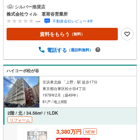
ゆとりのある一人暮らしにもぴったりの間取り1LDKタイプ
シルバー推奨店
◆上階からの物音を気にすることなく過ごせる最上階のお
株式会社ウィル 茗荷谷営業所
部屋です◆居室の収納の他、玄関やリビングにも収納が設
-.--
不動産会社レビュー 4件
けられ、スッキリとしたお部屋を実現！◆バルコニー2箇
所！用途に応じてご利用いただけます！◆インターネット
資料をもらう
（無料）
対応しております！◆毎日のお買い物に「マルエツ東上野
店」まで徒歩約3分！◆「台東区役所」まで徒歩約4分！
【営業時間 10:00～19:00】上記時間はお電話が繋がりやす
電話する
（通話料無料）
くなっております。ぜひお気軽にご連絡下さい！現地を見
学される場合は「室内・現地を見学する（無料）」ボタン
よりご希望の日時をご記入いただけますとスムーズにご案
ハイコーポ松が谷
内が可能です。【ウィル不動産販売はここが強み】（1）住
宅ローンに精通したローン専門部署があります！（2）施工
京浜東北線 「上野」駅 徒歩17分
実績多数のリフォーム部門も社内にあります！（3）定休日
東京都台東区松が谷4丁目
なし！
1978年2月（築49年）
81戸 / 地上8階
2階 / 北 / 34.56m
/ 1LDK
2
リフォーム
3,380万円
NEW