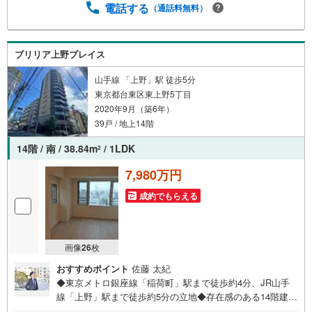
00～19:00】上記時間はお電話が繋がりやすくなっておりま
電話する
（通話料無料）
す。ぜひお気軽にご連絡下さい！現地を見学される場合は
「室内・現地を見学する（無料）」ボタンよりご希望の日
時をご記入いただけますとスムーズにご案内が可能です。
ブリリア上野プレイス
【ウィル不動産販売はここが強み】（1）住宅ローンに精通
したローン専門部署があります！（2）施工実績多数のリフ
山手線 「上野」駅 徒歩5分
ォーム部門も社内にあります！（3）定休日なし！
東京都台東区東上野5丁目
2020年9月（築6年）
39戸 / 地上14階
14階 / 南 / 38.84m
/ 1LDK
2
7,980万円
成約でもらえる
画像
26
枚
おすすめポイント
佐藤 太紀
◆東京メトロ銀座線「稲荷町」駅まで徒歩約4分、JR山手
線「上野」駅まで徒歩約5分の立地◆存在感のある14階建マ
ンションの最上階、陽当り・通風・眺望良好のお住まい◆