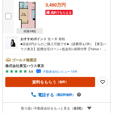
3,480万円
成約でもらえる
画像
14
枚
おすすめポイント
佐々木 裕枝
■頭金0円からのご購入可能です■（諸費用もOK）【東宝ハ
ウス東京】提携住宅ローン×低金利×保障付帯【Yahoo！ 不
動産キャンペーン対象店舗】当店で物件を成約するとPayP
ayボーナスライトがもらえる「Yahoo！ 不動産 物件ご成約
ゴールド推奨店
キャンペーン」の対象になります。「資料をもらう」「見
株式会社東宝ハウス東京
学予約をする」ボタンからお問い合わせください。※必ずY
5.0
不動産会社レビュー 15件
ahoo！ JAPAN IDでログインしてください。※PayPayボー
ナスライトは出金と譲渡はできません。ご案内・詳細な資
資料をもらう
（無料）
料のご請求はお気軽にどうぞ♪お電話でのお問い合わせも
常時受け付けております！お気軽にお問い合わせくださ
い。
電話する
（通話料無料）
取り扱い不動産会社をもっと見る（
全
2
社
）