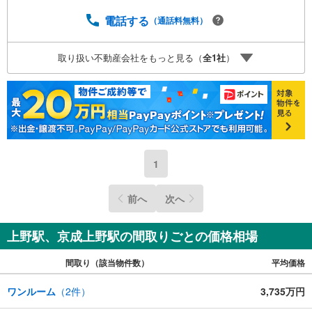
屋住戸につきまして日当たり・通風・眺望良好床暖房・浴
室乾燥機・ウォシュレットなどの便利な設備が標準完備さ
電話する
（通話料無料）
れています留守中に便利な宅配ボックス完備オートロック
システム営業時間:9:00～18:30（お電話は18:30以降もつな
取り扱い不動産会社をもっと見る（
全
1
社
）
がります）上記時間はお電話でのご案内がスムーズです。
是非お電話にてご連絡ください！特に、人気物件にはお問
い合わせ、ご見学が集中します。是非お電話、もしくは
「室内・現地を見学する」よりお問い合わせください！
1
前へ
次へ
上野駅、京成上野駅の間取りごとの価格相場
間取り（該当物件数）
平均価格
ワンルーム
（
2
件）
3,735万円