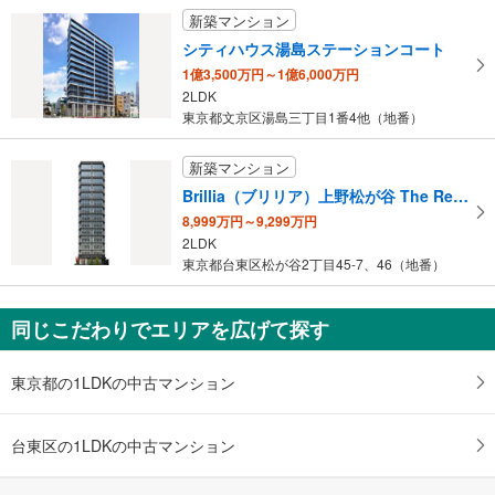
受
永寿総合病院、昭和通り、東上野１−３丁目
［日比谷線］
新築マンション
３出口
・１番線ホーム⇔エレベータ専用改札
け
シティハウス湯島ステーションコート
・２番線ホーム⇔昭和通り南方面改札
取
永寿総合病院、昭和通り、東上野１・２丁目
・各改札⇔地上出口
1億3,500万円～1億6,000万円
る
４出口
エスカレータ
2LDK
・
昭和通り、上野６丁目
東京都文京区湯島三丁目1番4他（地番）
【ＪＲ】
条
５ａ出口
［新幹線］
件
（上野６丁目方面）、上野マルイ
・各ホーム⇔Ｂ３Ｆコンコース⇔新幹線乗換口改札
新築マンション
を
５ｂ出口
・新幹線乗換口改札⇔３Ｆコンコース
Brillia（ブリリア）上野松が谷 The Residence
マ
［在来線］
アメ横、バスのりば
8,999万円～9,299万円
イ
・各ホーム⇔各改札
６出口
2LDK
・中央改札⇔中央乗換通路
ペ
京成上野駅、東京観光情報センター京成上野支所、上野公園下、下町風俗資料
東京都台東区松が谷2丁目45-7、46（地番）
・不忍改札⇔不忍口
ー
館、しのばずの池、上野合同庁舎、上野労働基準監督署、東京上野税務署
・不忍改札⇔中央改札（改札外）
ジ
７出口
・中央改札⇔銀座線ＪＲ上野駅方面改札
に
同じこだわりでエリアを広げて探す
・入谷改札⇔正面玄関口
ＪＲ上野駅・しのばず口、バスのりば、上野公園、上野の森美術館、東京文化
保
・入谷改札⇔入谷通路⇔入谷口
会館、国立西洋美術館、国立科学博物館、上野動物園、東京都美術館、東京国
存
【東京メトロ】
立博物館
東京都の1LDKの中古マンション
す
［日比谷線］
８出口
・１番線ホーム⇔昭和通り北方面改札
る
ＪＲ上野駅正面玄関口・中央改札、アトレ上野、上野公園、上野動物園、上野
・２番線ホーム⇔昭和通り南方面改札
台東区の1LDKの中古マンション
の森美術館、国立西洋美術館、国立科学博物館、東京国立博物館
トイレ
９出口
【ＪＲ】