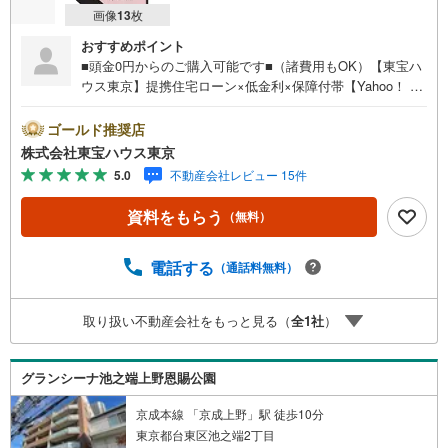
画像
13
枚
おすすめポイント
■頭金0円からのご購入可能です■（諸費用もOK）【東宝ハ
ウス東京】提携住宅ローン×低金利×保障付帯【Yahoo！ 不
動産キャンペーン対象店舗】当店で物件を成約するとPayP
ayボーナスライトがもらえる「Yahoo！ 不動産 物件ご成約
ゴールド推奨店
キャンペーン」の対象になります。「資料をもらう」「見
株式会社東宝ハウス東京
学予約をする」ボタンからお問い合わせください。※必ずY
5.0
不動産会社レビュー 15件
ahoo！ JAPAN IDでログインしてください。※PayPayボー
ナスライトは出金と譲渡はできません。ご案内・詳細な資
資料をもらう
（無料）
料のご請求はお気軽にどうぞ♪お電話でのお問い合わせも
常時受け付けております！お気軽にお問い合わせくださ
い。
電話する
（通話料無料）
取り扱い不動産会社をもっと見る（
全
1
社
）
グランシーナ池之端上野恩賜公園
京成本線 「京成上野」駅 徒歩10分
東京都台東区池之端2丁目