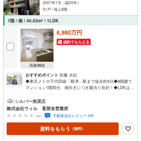
2007年7月（築20年）
51戸 / 地上8階
1階 / 南 / 40.03m
/ 1LDK
2
6,980万円
成約でもらえる
画像
36
枚
おすすめポイント
佐藤 太紀
◆東京メトロ千代田線「根津」駅まで徒歩約5分◆8階建て
マンション1階部分、南向きにつき陽当り良好！◆LDKは約
10帖・洋室はゆったり約5帖の1LDK！◆階下を気にするこ
となくのびのび過ごせる1階のお住まい！お出かけもスムー
シルバー推奨店
ズ！◆約12平米の専用庭＋テラス付き、邸宅感覚で暮らせ
株式会社ウィル 茗荷谷営業所
る物件です！◆LDには床暖房を設置！寒い日でも足元快適
-.--
不動産会社レビュー 4件
に過ごせます◆24時間ゴミ出し可能！お部屋はいつでもす
っきり！◆不在時でも荷物を受け取れる宅配ロッカー有
資料をもらう
（無料）
り！◆トリプルセキュリティシステムを採用！◆「マルエ
ツプチ池之端二丁目店」駅まで徒歩約4分！【営業時間 10: