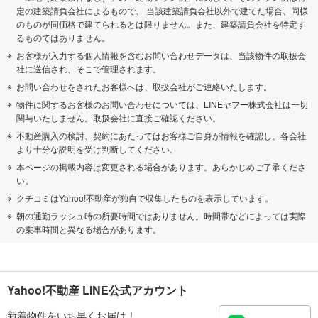
定の建築請負会社によるもので、 当該建築請負会社以外で建てた場合、同様
のものが同価格で建てられるとは限りません。また、建築請負会社を特定す
るものではありません。
お客様が入力する個人情報を含むお問い合わせデータは、当該物件の取扱会
社に送信され、そこで管理されます。
お問い合わせをされたお客様へは、取扱会社がご連絡いたします。
物件に関するお客様のお問い合わせについては、LINEヤフー株式会社は一切
関与いたしません。取扱会社に直接ご確認ください。
不動産購入の検討、契約にあたってはお客様ご自身が情報を確認し、各会社
より十分な説明を受け判断してください。
本ページの掲載内容は変更される場合があります。あらかじめご了承くださ
い。
クチコミはYahoo!不動産が独自で収集したものを表示しています。
朝の通勤ラッシュ時の所要時間ではありません。時間帯などによっては実際
の乗車時間と異なる場合があります。
Yahoo!不動産 LINE公式アカウント
新着物件をいち早くお届け！