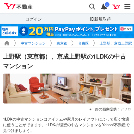
Yahoo!不動産
検索
通知
i
ログイン
ID新規取得
中古マンション
東京都
台東区
上野駅、京成上野駅
上野駅（東京都）、京成上野駅の1LDKの中古
マンション
一部の画像提供：アフロ
1LDKの中古マンションはアイテムや家具のレイアウトによって広く快適
に使うことができます。1LDKの理想の中古マンションをYahoo!不動産で
見つけましょう。