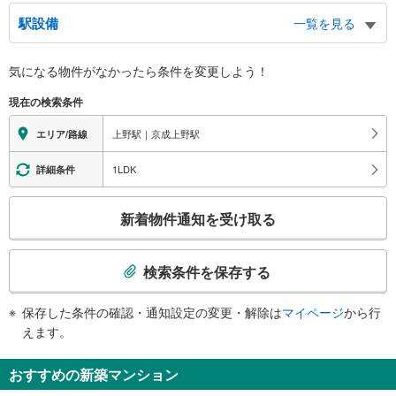
不忍改札（ＪＲ）
駅設備
一覧を見る
京成線、不忍池、中央通り（広小路）、西郷隆盛銅像、公園前交番、東京上野
税務署、上野労働基準監督署、東大病院、アメ横
バリアフリー状況
中央改札（ＪＲ）
気になる物件がなかったら
条件を変更しよう！
※段差なしでの移動経路
銀座線、日比谷線、バスのりば、タクシーのりば、上野１～６丁目方面、東上
（○：有り △：要駅員設備 ×：無し）
現在の検索条件
野１～３丁目方面、昭和通り、中央通り（広小路）、上野消防署、上野警察
【ＪＲ東日本】：○
署、台東区役所、東京地下鉄株式会社ビル、アメ横、永寿総合病院、浅草口交
【東京メトロ】
上野駅｜京成上野駅
エリア/路線
番、アトレ上野
［銀座線］：○
入谷改札（ＪＲ）
［日比谷線］：○
1LDK
詳細条件
エレベータ
上野７丁目方面、東上野４～６丁目方面、下谷１・２丁目方面、昭和通り、上
野消防署、上野警察署、台東区役所
【ＪＲ】
こ
公園改札（ＪＲ）
新着物件通知を受け取る
［新幹線］
の
・各ホーム⇔Ｂ３Ｆコンコース
バスのりば、タクシーのりば、上野公園、上野動物園、東京文化会館、上野の
検
・Ｂ３Ｆコンコース⇔新幹線乗換口改札
森美術館、国立西洋美術館、東京国立博物館、国立科学博物館、東京都美術
索
［在来線］
検索条件を保存する
館、東京藝術大学、旧東京音楽学校奏楽堂
条
・１～１２番線ホーム⇔公園口通路
１出口
・入谷改札⇔東上野口
件
東京地下鉄本社ビル、三井ガーデンホテル上野、バスのりば（めぐりん）、上
保存した条件の確認・通知設定の変更・解除は
マイページ
から行
【東京メトロ】
で
野警察署、台東区役所、ハローワーク上野、上野消防署、下谷神社、岩倉高等
えます。
［銀座線］
通
学校、上野学園、 石橋メモリアルホール、昭和通り、浅草通り、東上野３
・各ホーム⇔ＪＲ上野駅方面改札
知
−５丁目、メトロライフサポート、メトロ車両
・ＪＲ上野駅方面改札⇔エレベーター専用口（７：３０～２２：００）
おすすめの新築マンション
２出口
を
・改札階⇔５ａ・５ｂ出口