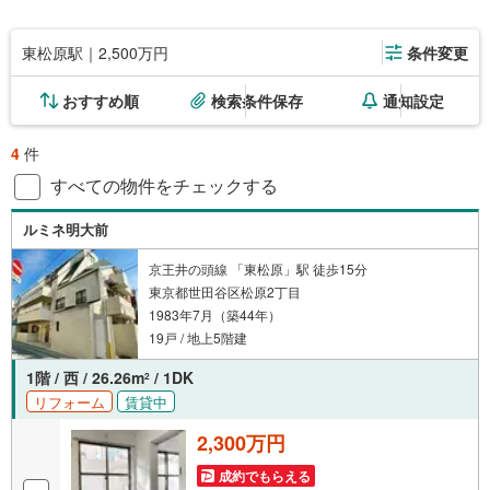
東松原駅｜2,500万円
条件変更
おすすめ順
検索条件保存
通知設定
4
件
すべての物件をチェックする
ルミネ明大前
京王井の頭線 「東松原」駅 徒歩15分
東京都世田谷区松原2丁目
1983年7月（築44年）
19戸 / 地上5階建
1階 / 西 / 26.26m
/ 1DK
2
リフォーム
賃貸中
2,300万円
成約でもらえる