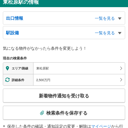
東松原駅の情報
出口情報
一覧を見る
出口（東口−１）
駅設備
一覧を見る
松原５・６丁目、代田４丁目、羽根木公園、北沢税務署、北沢警察署、世田谷
消防署松原出張所
バリアフリー状況
出口（東口−２）
気になる物件がなかったら
条件を変更しよう！
※段差なしでの移動経路
羽根木１・２丁目、松原１・５丁目
（○：有り △：要駅員設備 ×：無し）
現在の検索条件
出口（西口−１）
地上⇔改札⇔ホーム：○
エレベータ
松原５・６丁目、代田４丁目、羽根木公園、北沢税務署、北沢警察署、世田谷
東松原駅
エリア/路線
消防署松原出張所
・ホーム⇔改札
出口（西口−２）
・改札⇔地上
2,500万円
詳細条件
トイレ
羽根木１・２丁目、松原１・５丁目
こ
《多機能トイレ》
新着物件通知を受け取る
・改札内
の
その他
検
索
・点字案内（券売機・運賃表・階段手すり）
検索条件を保存する
・ＡＥＤ
条
件
保存した条件の確認・通知設定の変更・解除は
マイページ
から行