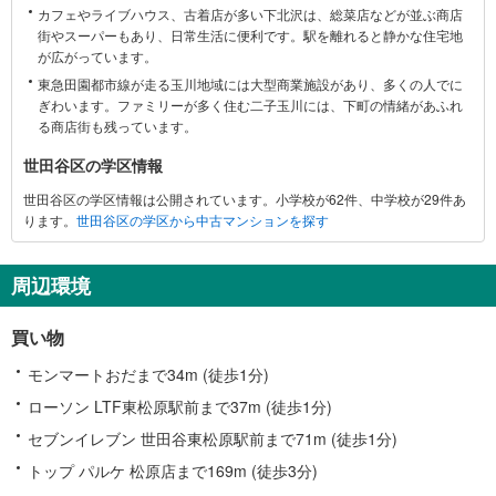
カフェやライブハウス、古着店が多い下北沢は、総菜店などが並ぶ商店
に
街やスーパーもあり、日常生活に便利です。駅を離れると静かな住宅地
関
が広がっています。
す
東急田園都市線が走る玉川地域には大型商業施設があり、多くの人でに
る
ぎわいます。ファミリーが多く住む二子玉川には、下町の情緒があふれ
情
る商店街も残っています。
報
世田谷区の学区情報
世田谷区の学区情報は公開されています。小学校が62件、中学校が29件あ
ります。
世田谷区の学区から中古マンションを探す
周辺環境
買い物
モンマートおだまで34m (徒歩1分)
ローソン LTF東松原駅前まで37m (徒歩1分)
セブンイレブン 世田谷東松原駅前まで71m (徒歩1分)
トップ パルケ 松原店まで169m (徒歩3分)