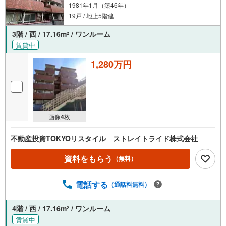
1981年1月（築46年）
19戸 / 地上5階建
3階 / 西 / 17.16m
/ ワンルーム
2
賃貸中
1,280万円
画像
4
枚
不動産投資TOKYOリスタイル ストレイトライド株式会社
資料をもらう
（無料）
電話する
（通話料無料）
4階 / 西 / 17.16m
/ ワンルーム
2
賃貸中