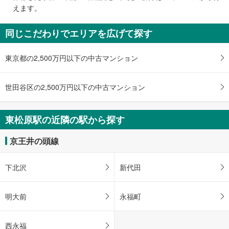
で
えます。
通
知
同じこだわりでエリアを広げて探す
を
受
東京都の2,500万円以下の中古マンション
け
取
る
世田谷区の2,500万円以下の中古マンション
・
条
件
東松原駅の近隣の駅から探す
を
マ
京王井の頭線
イ
ペ
下北沢
新代田
ー
ジ
に
明大前
永福町
保
存
西永福
す