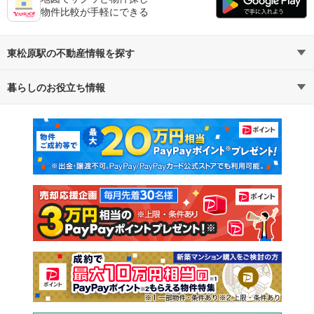
物件比較が手軽にできる
東松原駅の不動産情報を探す
暮らしのお役立ち情報
不動産・住宅
賃貸住宅
マンションカタログ
教えて！住まいの先生
新築マンション
中古マンション
新築一戸建て
中古一戸建て
注文住宅
土地
売却査定