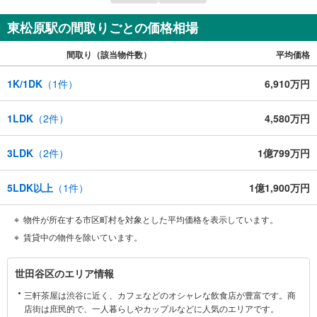
東松原駅の間取りごとの価格相場
間取り（該当物件数）
平均価格
1K/1DK
（
1
件）
6,910万円
1LDK
（
2
件）
4,580万円
3LDK
（
2
件）
1億799万円
5LDK以上
（
1
件）
1億1,900万円
物件が所在する市区町村を対象とした平均価格を表示しています。
賃貸中の物件を除いています。
世
世田谷区のエリア情報
田
三軒茶屋は渋谷に近く、カフェなどのオシャレな飲食店が豊富です。商
谷
店街は庶民的で、一人暮らしやカップルなどに人気のエリアです。
区