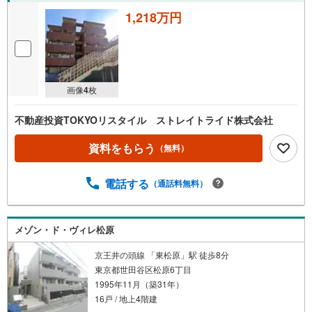
1,218万円
画像
4
枚
不動産投資TOKYOリスタイル ストレイトライド株式会社
資料をもらう
（無料）
電話する
（通話料無料）
メゾン・ド・ヴィレ松原
京王井の頭線 「東松原」駅 徒歩8分
東京都世田谷区松原6丁目
1995年11月（築31年）
16戸 / 地上4階建