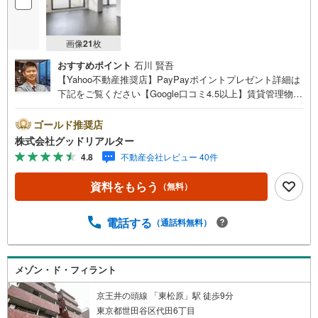
画像
21
枚
おすすめポイント
石川 賢吾
【Yahoo不動産推奨店】PayPayポイントプレゼント詳細は
下記をご覧ください【Google口コミ4.5以上】賃貸管理物件
の入居率99％※2026年3月末時点お薦めのマンションのご紹
介です。投資用マンションを購入する際、最大のリスクは
ゴールド推奨店
空室リスクです。利回りがいくら高かろうとも、空室が続
株式会社グッドリアルター
いてしまえば、絵に描いた餅になってしまいます。弊社で
4.8
不動産会社レビュー 40件
ご紹介するマンションは、人気エリアのお薦め物件はもち
ろんのこと、エリアのニーズに合った人気のお部屋等、賃
資料をもらう
（無料）
貸営業経験スタッフの培ってきた知識と経験を基に物件を
選定して、お部屋をご紹介している為、空室リスクに対し
ての対策はお任せください。掲載されている物件は、弊社
電話する
（通話料無料）
にてご紹介可能な物件のごく一部ですので、お気軽にお問
い合わせください。※記載賃料等の収入や利回りは、将来に
わたり、得られることを保証するものではありません。※賃
メゾン・ド・フィラント
料等については、賃貸中のものについては現在の賃料等
で、空室または所有者居住中等のものについては、周辺の
京王井の頭線 「東松原」駅 徒歩9分
賃料相場に基づき、満室時を想定して表示しています。
東京都世田谷区代田6丁目