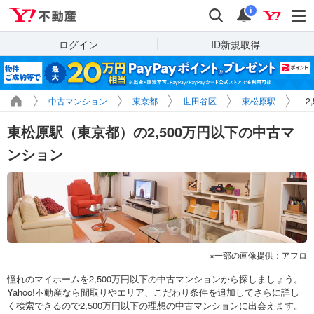
Yahoo!不動産
検索
通知
i
ログイン
ID新規取得
中古マンション
東京都
世田谷区
東松原駅
2
東松原駅（東京都）の2,500万円以下の中古マ
ンション
一部の画像提供：アフロ
憧れのマイホームを2,500万円以下の中古マンションから探しましょう。
Yahoo!不動産なら間取りやエリア、こだわり条件を追加してさらに詳し
く検索できるので2,500万円以下の理想の中古マンションに出会えます。