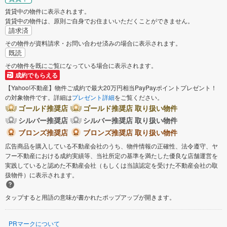
賃貸中の物件に表示されます。
賃貸中の物件は、原則ご自身でお住まいいただくことができません。
請求済
その物件が資料請求・お問い合わせ済みの場合に表示されます。
既読
その物件を既にご覧になっている場合に表示されます。
成約でもらえる
【Yahoo!不動産】物件ご成約で最大20万円相当PayPayポイントプレゼント！
の対象物件です。詳細は
プレゼント詳細
をご覧ください。
ゴールド推奨店
ゴールド推奨店 取り扱い物件
シルバー推奨店
シルバー推奨店 取り扱い物件
ブロンズ推奨店
ブロンズ推奨店 取り扱い物件
広告商品を購入している不動産会社のうち、物件情報の正確性、法令遵守、ヤ
フー不動産における成約実績等、当社所定の基準を満たした優良な店舗運営を
実践していると認めた不動産会社（もしくは当該認定を受けた不動産会社の取
扱物件）に表示されます。
タップすると用語の意味が書かれたポップアップが開きます。
PRマークについて