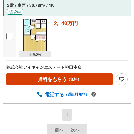
3階 / 南西 / 30.78m
/ 1K
2
賃貸中
2,140万円
画像
5
枚
株式会社アイキャンエステート神田本店
資料をもらう
（無料）
電話する
（通話料無料）
1
前へ
次へ