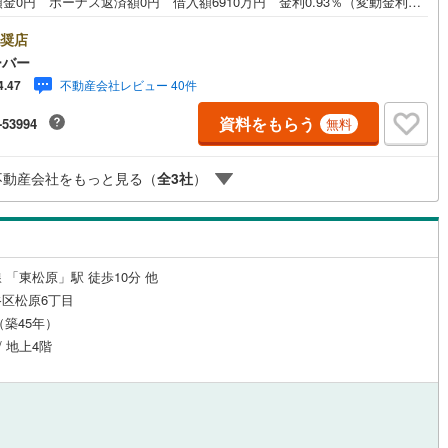
金0円 ボーナス返済額0円 借入額6910万円 金利0.93％（変動金利）
年返済の場合 ●住宅ローン、諸費用ローンお気軽にご相談下さい！世田谷
2
)
鶴見線
(
66
)
原に佇むサンウッド世田谷明大前。京王線「明大前」駅徒歩8分。京王井の
奨店
東松原」駅徒歩8分も利用可能。2026年3月築、鉄筋コンクリート造3階
ーバー
ルジュサービス
9
)
（
0
）
キッズルーム
根岸線
(
261
)
（
0
）
、総戸数45戸、管理会社は三信住建株式会社、オートロックあり、安心の
不動産会社レビュー 40件
4.47
震基準となっております。落ち着いた住環境で都心に近いながら、緑も感
7
)
中央本線（JR東日本）
(
611
)
れます。「下北沢」エリアが生活圏内となっており、アーバンライフを満
資料をもらう
-53994
無料
きます。お部屋は1DKタイプ。■今すぐ見たい！■ローンが心配■買う方が
6
)
八高線
(
148
)
の？■分からない事、何でもご相談下さい。■随時！内覧可能です！■平
2
）
オール電化
（
0
）
土日・祝祭日…日程・時間はいつでも調整可能。ご指定の場所にお車でお
不動産会社をもっと見る（
全
3
社
）
14
)
大糸線（JR東日本）
(
4
)
に上がります。■不動産購入のご相談も随時開催中！■ ○住宅ローンのご
 ○買換えのご相談 ○ご自宅査定のご相談 ○弊社買取も行っておりま
各駅停車）
(
200
)
埼京線
(
820
)
全体
)
東海道本線（JR東海）
(
319
)
リー住宅
（
1
）
 「東松原」駅 徒歩10分 他
)
飯田線
(
24
)
区松原6丁目
月（築45年）
)
高山本線（JR東海）
(
28
)
/ 地上4階
ダイニング15畳以上
JR東海）
(
55
)
紀勢本線（JR東海）
(
4
)
博多南線
(
64
)
R西日本）
(
0
)
北陸本線
(
1
)