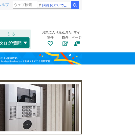
ヘルプ
阿波おどりで不適切な動画
検索
お気に入り
最近見た
マイ
知る
物件
物件
ページ
千歳線
(
28
)
タログ/質問
日高本線
(
0
)
福島
宗谷本線
(
3
)
(
14
)
(
23
)
(
29
)
栃木
群馬
山梨
東北本線
(
458
)
川越線
(
131
)
自転車置き場
（
3
）
吾妻線
(
31
)
バイク置き場
（
2
）
日光線
(
29
)
防犯カメラ
（
3
）
仙石線
(
88
)
和歌山
大船渡線
(
2
)