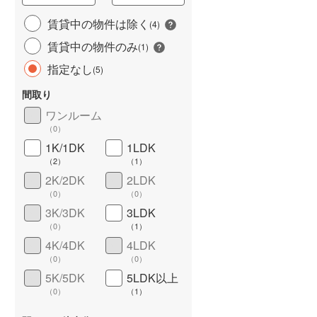
城端線
(
2
)
賃貸中の物件は除く
(
4
)
賃貸中の物件のみ
関西本線（JR西日本）
(
114
)
(
1
)
指定なし
(
5
)
大阪環状線
(
475
)
間取り
山陽本線（JR西日本）
(
340
)
ワンルーム
姫新線
(
37
)
（
0
）
1K/1DK
1LDK
ワイドバルコニー
（
1
）
吉備線
(
39
)
（
2
）
（
1
）
芸備線
(
32
)
2K/2DK
2LDK
（
0
）
（
0
）
可部線
(
31
)
3K/3DK
3LDK
（
0
）
（
1
）
宇部線
(
2
)
4K/4DK
4LDK
山陰本線
(
167
)
（
0
）
（
0
）
5K/5DK
5LDK以上
境線
(
3
)
（
0
）
（
1
）
奈良線
(
82
)