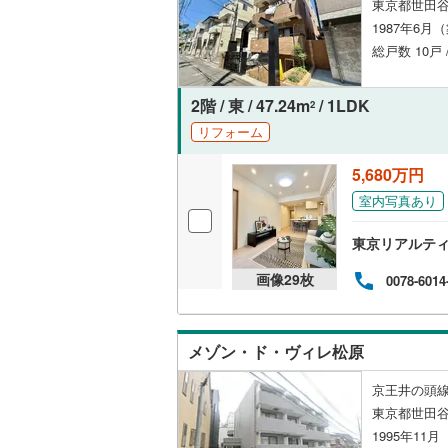
東京都世田谷
後藤寺線
(
1987年6月
総戸数 10戸
東北新幹
秋田新幹
2階 / 東 / 47.24m
/ 1LDK
2
山陽新幹
リフォーム
西九州新
5,680万円
室内写真あり
地下鉄
札幌市営
東京リアルテ
仙台市地
画像
29
枚
0078-6014
東京メト
東京メト
メゾン・ド・ヴィレ松原
東京メト
京王井の頭線
都営浅草
東京都世田谷
1995年11
都営大江