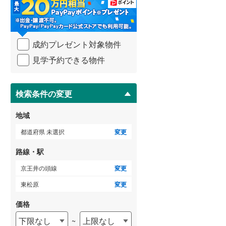
・
条
武蔵野線
(
308
)
件
を
ゲストルーム
横須賀線
(
369
)
（
0
）
成約プレゼント対象物件
マ
青梅線
(
73
)
イ
見学予約できる物件
ペ
小海線
(
1
)
ー
ＴＶモニタ付インターホン
ジ
京浜東北線
(
1,446
)
に
検索条件の変更
（
4
）
保
総武線
(
988
)
存
地域
す
御殿場線
(
36
)
る
都道府県 未選択
変更
中央本線（JR東海）
(
115
)
路線・駅
太多線
(
0
)
京王井の頭線
変更
名松線
(
3
)
東松原
変更
東海道本線（JR西日本）
(
734
)
価格
下限なし
上限なし
~
小浜線
(
1
)