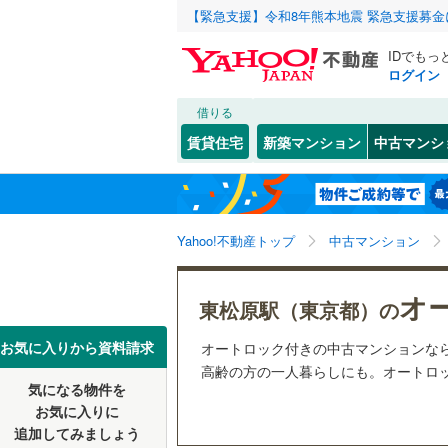
【緊急支援】令和8年熊本地震 緊急支援募
IDでもっ
ログイン
借りる
北海道
JR
北海道
函館本線
(
こだわり条件
リフォーム、
賃貸住宅
新築マンション
中古マンシ
石勝線
(
0
)
リノベー
東北
青森
（
2
）
根室本線
(
(
119
)
(
72
)
(
3
関東
東京
石北本線
(
Yahoo!不動産トップ
中古マンション
共用設備
常磐線
(
45
宅配ボッ
信越・北陸
新潟
オ
東松原駅（東京都）の
富士見ケ丘
(
8
)
(
1
高崎線
(
29
トランク
(
19
)
東海
愛知
お気に入りから資料請求
オートロック付きの中古マンションな
両毛線
(
11
駐車場空
高齢の方の一人暮らしにも。オートロッ
烏山線
(
28
気になる物件を
（
3
）
近畿
大阪
お気に入りに
石巻線
(
4
)
追加してみましょう
管理・管理規