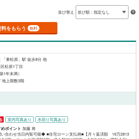
島根
岡山
広島
山口
釜石線
(
0
)
（
3
）
24時間有人管理
（
0
）
並び替え
)
花輪線
(
0
)
香川
愛媛
高知
保存した条件を見る
建ち方、日当たり
磐越東線
(
42
)
資料をもらう
無料
佐賀
長崎
熊本
大分
2
）
南向き（南東・南西含む）
陸羽東線
(
0
)
（
3
）
41
)
米坂線
(
0
)
戸なし
（
0
）
メゾネット
（
0
）
 「東松原」駅 徒歩8分 他
)
五能線
(
0
)
この条件で検索する
この条件で検索する
この条件で検索する
この条件で検索する
この条件で検索する
この条件で検索する
市区町村以下を選択
市区町村を選択す
駅を選択する
区松原1丁目
施工・品質・工法関連
15
)
白新線
(
16
)
（築1年未満）
 / 地上階数3階
越後線
(
23
)
（
3
）
免震構造
（
0
）
ライン（宇都宮～逗子）
湘南新宿ライン（前橋～小田原）
総戸数200以上）
タワー（20階建て以上）
（
0
）
(
938
)
)
内房線
(
54
)
室内写真あり
水回り写真あり
る
)
鹿島線
(
0
)
すめポイント
加藤 将
駅が始発駅
（
0
）
海まで2km以内
（
0
）
い合わせ当日内覧可能◆ ■住宅ローン支払例■【月々返済額 19万2813
東海道本線
(
538
)