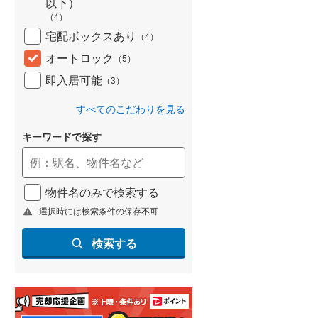
以下）
(
102
)
（
4
）
宅配ボックスあり
（
4
）
名古屋市営地下鉄鶴舞線
(
148
)
オートロック
（
5
）
名古屋市営地下鉄名港線
(
43
)
即入居可能
（
3
）
OsakaMetro長堀鶴見緑地線
(
292
)
すべてのこだわりを見る
OsakaMetro谷町線
(
522
)
キーワードで探す
OsakaMetro千日前線
(
282
)
神戸市営地下鉄海岸線
(
39
)
物件名のみで検索する
福岡市地下鉄七隈線
(
161
)
選択時には検索条件の保存不可
函館市電宝来・谷地頭線
(
1
)
検索する
真岡鐵道
(
0
)
山形鉄道フラワー長井線
(
0
)
えちごトキめき鉄道妙高はねうまラ