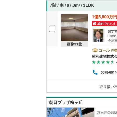
7階 / 南 / 97.0m
/ 3LDK
オンライン対
2
桜井線
(
23
オンライ
阪和線
(
12
1億5,800万
成約でもらえ
おおさか
オンライ
おす
内子線
(
0
)
97m
全居
画像
31
枚
鳴門線
(
2
)
徒歩
窪に
ゴールド推
がつ
土讃線
(
9
)
昭和建物株式
お伝え、ご提案
ッフ一同、
鹿児島本
唯一
0078-6014
トの
三角線
(
12
長崎本線
(
取り扱い
佐世保線
(
朝日プラザ梅ヶ丘
豊肥本線
(
京王井の頭線
日南線
(
24