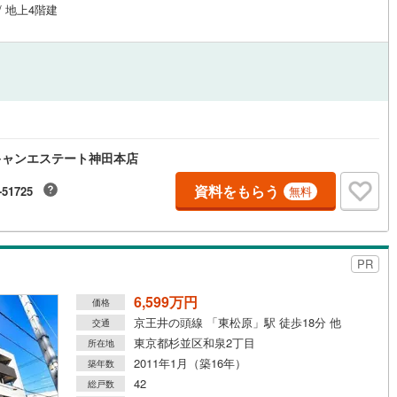
/ 地上4階建
営地下鉄東山線
(
234
)
名古屋市営地下鉄名城線
(
227
)
営地下鉄桜通線
(
166
)
名古屋市営地下鉄上飯田線
(
18
)
地下鉄烏丸線
(
261
)
京都市営地下鉄東西線
(
191
)
tro今里筋線
(
55
)
OsakaMetro御堂筋線
(
539
)
キャンエステート神田本店
tro四つ橋線
(
371
)
OsakaMetro中央線
(
267
)
資料をもらう
-51725
無料
tro堺筋線
(
282
)
神戸市営地下鉄西神・山手線
(
118
)
下鉄空港線
(
177
)
福岡市地下鉄箱崎線
(
30
)
PR
26
)
函館市電
(
7
)
6,599万円
価格
京王井の頭線 「東松原」駅 徒歩18分 他
りび鉄道
(
1
)
わたらせ渓谷鐵道
(
1
)
交通
東京都杉並区和泉2丁目
所在地
行
(
14
)
会津鉄道
(
4
)
2011年1月（築16年）
築年数
42
総戸数
縦貫鉄道
(
0
)
しなの鉄道北しなの線
(
12
)