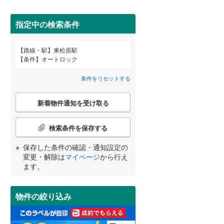
田沢湖線
(
26
)
指定中の検索条件
八戸線
(
2
)
磐越西線
(
31
)
路線・駅
東松原駅
宮崎
鹿児島
沖縄
条件
オートロック
2階以上
（
5
）
陸羽西線
(
0
)
条件をリセットする
左沢線
(
5
)
最上階
（
3
）
こ
津軽線
(
2
)
新着物件通知を受け取る
の
する
る
条件をリセットする
条件をリセットする
条件をリセットする
条件をリセットする
条件をリセットする
条件をリセットする
検
信越本線
(
48
)
索
検索条件を保存する
条
弥彦線
(
1
)
制震構造
（
0
）
件
保存した条件の確認・通知設定の
で
総武本線
(
276
)
低層マンション（4階建て以
変更・解除は
マイページ
から行え
通
ます。
下）
（
4
）
知
を
京葉線
(
252
)
受
物件の絞り込み
け
久留里線
(
3
)
取
小学校まで1km以内
（
4
）
る
山手線
(
1,234
)