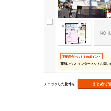
いすみ鉄
IGRいわ
弘南鉄道
由利高原
長野電鉄
不動産会社おすすめポイント
宇都宮ラ
藤和ハウス インターネットお問
鹿島臨海
小湊鐵道
(
まとめて
チェックした物件を
上毛電気
流鉄流山
京成本線
(