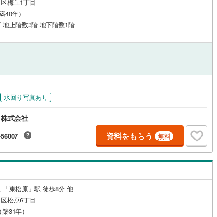
区梅丘1丁目
1
)
宮崎空港線
(
1
)
（築40年）
 / 地上階数3階 地下階数1階
線
(
239
)
上越新幹線
(
133
)
線
(
183
)
北陸新幹線
(
121
)
線
(
237
)
北陸新幹線（JR西日本）
(
44
)
幹線
(
5
)
水回り写真あり
地下鉄南北線
(
31
)
札幌市営地下鉄東西線
(
64
)
ィ株式会社
下鉄南北線
(
183
)
仙台市地下鉄東西線
(
104
)
資料をもらう
-56007
無料
ロ丸ノ内線
(
638
)
東京メトロ丸ノ内方南支線
(
93
)
ロ東西線
(
574
)
東京メトロ千代田線
(
420
)
ロ半蔵門線
(
405
)
東京メトロ南北線
(
686
)
 「東松原」駅 徒歩8分 他
線
(
587
)
都営三田線
(
708
)
区松原6丁目
月（築31年）
戸線
(
1,218
)
横浜市営地下鉄ブルーライン
(
443
)