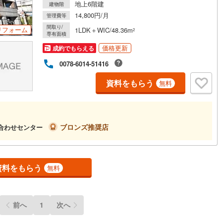
地上6階建
建物階
14,800円/月
管理費等
道
(
0
)
北越急行ほくほく線
(
0
)
間取り/
リフォーム
1LDK＋WIC/48.36m
2
専有面積
て銀河鉄道
(
27
)
青い森鉄道
(
3
)
価格更新
成約でもらえる
弘南線
(
2
)
弘南鉄道大鰐線
(
2
)
0078-6014-51416
鉄道鳥海山ろく線
(
0
)
福島交通飯坂線
(
14
)
資料をもらう
無料
長野線
(
16
)
上田電鉄別所線
(
3
)
イトレール
(
28
)
関東鉄道竜ケ崎線
(
1
)
ブロンズ推奨店
い合わせセンター
鉄道大洗鹿島線
(
13
)
ひたちなか海浜鉄道湊線
(
0
)
2
)
千葉都市モノレール
(
69
)
資料をもらう
無料
鉄道上毛線
(
4
)
秩父鉄道
(
6
)
線
(
28
)
つくばエクスプレス
(
282
)
前へ
1
次へ
371
)
京成押上線
(
102
)