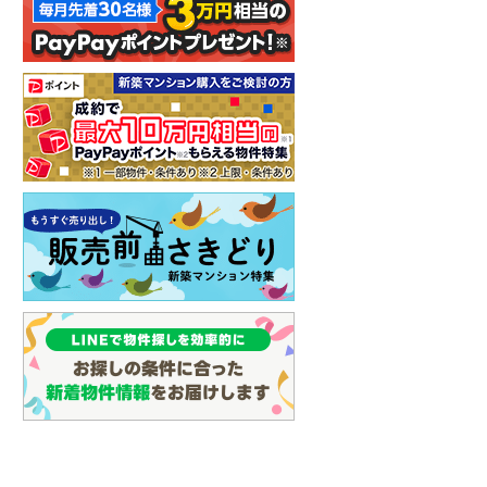
イン
(
0
)
しなの鉄道
(
5
)
津軽鉄道
(
0
)
三陸鉄道リアス線
(
0
)
仙台空港アクセス線
(
6
)
松本電鉄上高地線
(
3
)
関東鉄道常総線
(
7
)
銚子電気鉄道
(
0
)
上信電鉄上信線
(
11
)
埼玉新都市交通伊奈線
(
71
)
京成成田高速鉄道アクセス線
(
0
)
京成千葉線
(
102
)