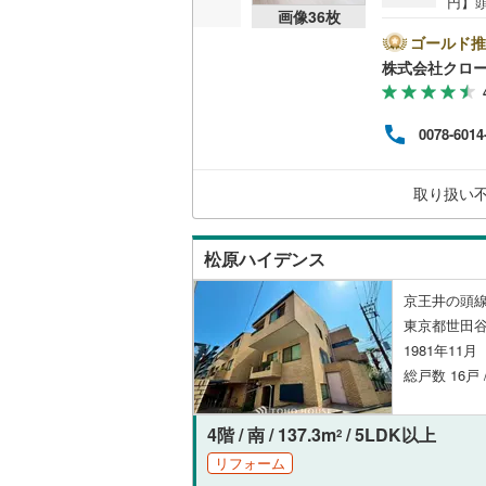
円】頭
画像
36
枚
35
共用施設
南武線
(
31
区松
ゴールド推
頭線「
株式会社クロ
コンシェ
横浜線
(
44
建て
新耐
相模線
(
26
じら
設備
0078-6014
喫で
五日市線
(
得な
床暖房
（
日・
取り扱い
篠ノ井線
(
迎え
相談
常磐線（
す！
間取り、居室
松原ハイデンス
伊東線
(
72
バリアフ
京王井の頭線
身延線
(
11
東京都世田谷
1981年11
LD
武豊線
(
13
総戸数 16戸 
リビング
関西本線（
（
1
）
4階 / 南 / 137.3m
/ 5LDK以上
参宮線
(
2
)
2
リフォーム
キッチン
大糸線（J