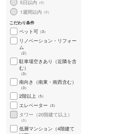
5日以内
（
0
）
北海道新幹線
(
0
)
1週間以内
（
0
）
山形新幹線
(
162
)
こだわり条件
東海道新幹線
(
406
)
ペット可
（
3
）
九州新幹線
(
92
)
リノベーション・リフォー
ム
（
2
）
駐車場空きあり（近隣を含
札幌市営地下鉄東豊線
(
38
)
む）
（
3
）
東京メトロ銀座線
(
447
)
南向き（南東・南西含む）
（
3
）
東京メトロ日比谷線
(
707
)
2階以上
（
5
）
東京メトロ有楽町線
(
774
)
エレベーター
（
3
）
東京メトロ副都心線
(
490
)
タワー（20階建て以上）
（
0
）
都営新宿線
(
481
)
低層マンション（4階建て
横浜市営地下鉄グリーンライン