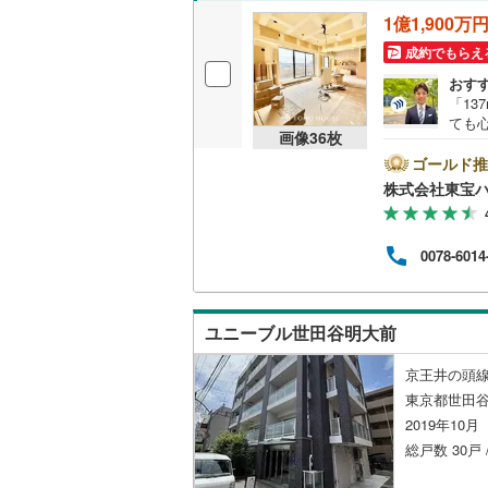
1億1,900万
越美北線
(
独立型キ
成約でもらえ
氷見線
(
3
)
おす
浴室
「1
紀勢本線（
ても
浴室乾燥
画像
36
枚
った
桜島線
(
16
的な
ゴールド推
26
バルコニー、
株式会社東宝
加古川線
(
ーシ
な時
ルーフバ
赤穂線
(
42
を楽
0078-6014
フ」
宇野線
(
93
住み
収納
もっ
福塩線
(
15
見学
ウォーク
ユニーブル世田谷明大前
TEL
岩徳線
(
1
)
（
1
）
京王井の頭線
小野田線
(
東京都世田谷
販売、価格、
2019年10
舞鶴線
(
1
)
総戸数 30戸 
即入居可
木次線
(
0
)