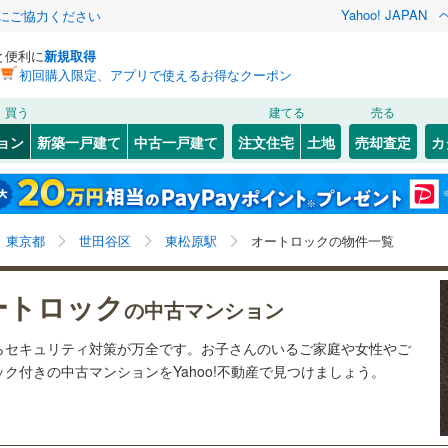
Yahoo! JAPAN
金にご協力ください
と便利に
新規取得
初回購入限定、アプリで使えるお得なクーポン
検索条件を保存しました
買う
建てる
売る
54
)
札沼線
(
25
)
リノベーション
ョン
新築一戸建て
中古一戸建て
注文住宅
土地
売却査定
カ
この検索条件の新着物件通知は、
マイページ
から設定できます。
室蘭本線
(
0
)
ション・リフォーム
築古・築30年以上
（
3
）
岩手
宮城
秋田
山形
1
)
富良野線
(
3
)
池ノ上
8
)
(
6
)
(
0
)
(
5
)
(
16
)
(
9
)
(
17
)
東松原駅、オートロック
神奈川
埼玉
千葉
茨城
3
)
釧網本線
(
0
)
東京都
世田谷区
東松原駅
オートロックの物件一覧
3
)
水郡線
(
40
)
クスあり
（
4
）
24時間ゴミ出し可
（
2
）
長野
富山
石川
福井
ートロック
の中古マンション
井の頭公園
1
)
(
55
)
1
)
上越線
(
29
)
検索条件を保存する
ルーム
（
0
）
エレベーター
（
3
）
(
18
)
閉じる
閉じる
お気に入りリストを見る
お気に入りリストを見る
閉じる
閉じる
岐阜
静岡
三重
らセキュリティ対策が万全です。お子さんのいるご家庭や女性やご
)
水戸線
(
1
)
きあり（近隣を含む）
オートロック
（
5
）
マイページ
ク付きの中古マンションをYahoo!不動産で見つけましょう。
)
仙山線
(
100
)
兵庫
京都
滋賀
奈良
気仙沼線
(
0
)
約