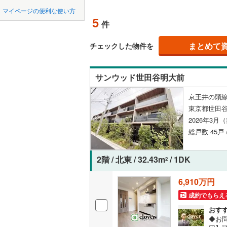
中国
鳥取
北上線
(
2
)
マイページの便利な使い方
ペット可
5
件
山田線
(
28
四国
徳島
配置、向き、
大湊線
(
0
)
まとめて
チェックした物件を
九州・沖縄
福岡
角住戸
（
只見線
(
5
)
サンウッド世田谷明大前
奥羽本線
(
階下に住
京王井の頭線
男鹿線
(
17
0
0
0
0
0
0
東京都世田谷
該当物件
該当物件
該当物件
該当物件
該当物件
該当物件
件
件
件
件
件
件
構造・規模・
羽越本線
(
2026年3月
総戸数 45戸
飯山線
(
0
)
耐震構造
湘南新宿
大規模（
2階 / 北東 / 32.43m
/ 1DK
2
(
865
)
（
0
）
6,910万円
外房線
(
61
成約でもらえ
立地
成田線
(
17
おす
最寄りの
◆お問
東金線
(
5
)