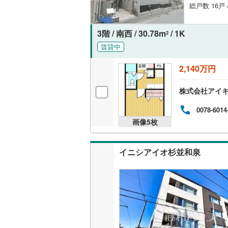
総戸数 16戸 
名古屋市
3階 / 南西 / 30.78m
/ 1K
2
名古屋市
賃貸中
京都市営
2,140万円
OsakaMe
株式会社アイ
OsakaMe
0078-6014
画像
5
枚
OsakaMe
福岡市地
イニシアイオ杉並和泉
私鉄・その他
札幌市電
(
道南いさ
阿武隈急
秋田内陸