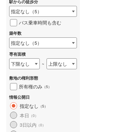
駅からの徒歩分
和歌山線
(
20
)
指定なし
（
5
）
東西線
(
216
)
バス乗車時間も含む
予讃線
(
32
)
築年数
詳しく見る
高徳線
(
58
)
指定なし
（
5
）
牟岐線
(
20
)
専有面積
山陽本線（JR九州）
(
10
)
下限なし
上限なし
~
篠栗線
(
66
)
敷地の権利形態
指宿枕崎線
(
43
)
所有権のみ
（
5
）
筑肥線
(
46
)
情報公開日
久大本線
(
53
)
指定なし
（
5
）
本日
（
0
）
日田彦山線
(
22
)
3日以内
（
0
）
筑豊本線
(
11
)