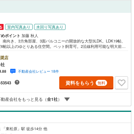
応
)
片町線
(
88
)
ン内見(相談)可
（
2
）
IT重説可
（
1
）
6
)
関西空港線
(
1
)
円
室内写真あり
水回り写真あり
る
東線
(
336
)
本四備讃線
(
0
)
ン対応とは？
すめポイント
加藤 秋人
予土線
(
0
)
2、南向き、3方角部屋、3面バルコニーの開放的な大型3LDK。LDK19帖、
室6帖以上のゆとりある住空間。ペット飼育可。2沿線利用可能な明大前駅
徳島線
(
19
)
3分の通勤通学に便利な立地。 ・・・地域密着昭和建物です・・・ 西荻
創業44年、地域密着の不動産会社です。 不動産購入、買換えには、不安
奨店
きもの。 物件の選定や住宅ローンはもちろん地域密着だからこその情報を
土讃線
(
14
)
会社
いたします。 お気軽にご相談、ご来社頂ける会社です。スタ
不動産会社レビュー 18件
4.88
心よりお待ちしております。 同じ立地、同じ建物は存在しません。
線
(
270
)
香椎線
(
37
)
無二の不動産をお手伝いいたします。 キッズルーム充実・チャイルド-シー
資料をもらう
-53543
無料
用意もございます。 ご家族で楽しくご検討頂けるようご案内しております
)
肥薩線
(
0
)
のでぜひ、お気軽にお問い合わせください。 営業時間: 9:00 - 20:00
29
)
唐津線
(
1
)
不動産会社をもっと見る（
全
1
社
）
4
)
大村線
(
1
)
77
)
日豊本線
(
172
)
 「東松原」駅 徒歩14分 他
)
吉都線
(
0
)