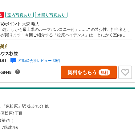
円
7
)
七尾線
(
0
)
ッチン
（
1
）
対面キッチン
（
2
）
室内写真あり
水回り写真あり
る
高山本線（JR西日本）
(
2
)
すめポイント
大森 唯人
37m超、しかも最上階のルーフバルコニー付」……この希少性、担当者とし
JR西日本）
(
15
)
湖西線
(
63
)
心が躍ります！今回ご紹介する「松原ハイデンス」は、とにかく室内に入
機あり
（
4
）
浴室に窓あり
（
1
）
瞬間の開放感が桁違いです。ルーフバルコニーだけで57m超。これ、一般
)
福知山線
(
308
)
1LDKのマンションがもう一部屋乗っているような広さですよね（笑）。20
奨店
年4月末に完成する内装は、突板のフローリングなど質感にこだわったリノベ
庭
ハウス杉並
5
)
播但線
(
38
)
ョン。リビングには床暖房も入るので、冬でも暖かな光を感じながら贅沢
不動産会社レビュー 39件
4.61
間を過ごせます。豪徳寺駅から徒歩7分という立地も絶妙。駅前の賑やかさ
ルコニー
（
1
）
専用庭
（
0
）
)
津山線
(
39
)
しみつつ、家では最上階ならではの静けさに包まれる。この「オンとオ
資料をもらう
-58448
無料
の切り替えができるのが世田谷ライフの醍醐味です。資産価値としても、
)
伯備線
(
66
)
心地としても、これ以上ない「一点モノ」の物件。家賃を払い続けるのが
たいなくなるような、この自分だけの「城」を、ぜひ一度ご覧ください！*
)
呉線
(
46
)
可能■ご案内・物件パンフレットのご請求はお気軽にどうぞ※お電話の場合:
インクローゼット
:（通話無料）
山口線
(
2
)
 「東松原」駅 徒歩15分 他
0
)
美祢線
(
0
)
区松原1丁目
契約、入居関連など
月（築7年）
因美線
(
0
)
/ 7階建7階
能
（
3
）
草津線
(
10
)