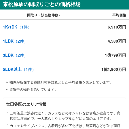
東松原駅の間取りごとの価格相場
間取り（該当物件数）
平均価格
1K/1DK
（
1
件）
6,910万円
1LDK
（
2
件）
4,580万円
3LDK
（
2
件）
1億799万円
5LDK以上
（
1
件）
1億1,900万円
物件が所在する市区町村を対象とした平均価格を表示しています。
賃貸中の物件を除いています。
世
世田谷区のエリア情報
田
三軒茶屋は渋谷に近く、カフェなどのオシャレな飲食店が豊富です。商
谷
店街は庶民的で、一人暮らしやカップルなどに人気のエリアです。
区
カフェやライブハウス、古着店が多い下北沢は、総菜店などが並ぶ商店
に