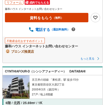
リフォーム
成約でもらえる
藤和ハウス インターネットお問い合わせセンター
資料をもらう
（無料）
電話する
（通話料無料）
不動産会社おすすめポイント
藤和ハウス インターネットお問い合わせセンター
ブロンズ推奨店
もっと見る
CYNTHIAFOUR-D（シンシアフォーディー） DAITABAHI
京王井の頭線 「東松原」駅 徒歩15分
東京都世田谷区大原2丁目
2005年3月（築22年）
27戸 / 地上6階建
6階 / 北西 / 25.69m
/ 1K
2