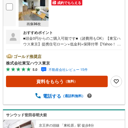
成約でもらえる
画像
36
枚
おすすめポイント
■頭金0円からのご購入可能です■（諸費用もOK）【東宝ハ
ウス東京】提携住宅ローン×低金利×保障付帯【Yahoo！ 不
動産キャンペーン対象店舗】当店で物件を成約するとPayP
ayボーナスライトがもらえる「Yahoo！ 不動産 物件ご成約
ゴールド推奨店
キャンペーン」の対象になります。「資料をもらう」「見
株式会社東宝ハウス東京
学予約をする」ボタンからお問い合わせください。※必ずY
5.0
不動産会社レビュー 15件
ahoo！ JAPAN IDでログインしてください。※PayPayボー
ナスライトは出金と譲渡はできません。ご案内・詳細な資
資料をもらう
（無料）
料のご請求はお気軽にどうぞ♪お電話でのお問い合わせも
常時受け付けております！お気軽にお問い合わせくださ
い。
電話する
（通話料無料）
サンウッド世田谷明大前
京王井の頭線 「東松原」駅 徒歩8分