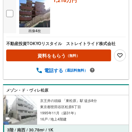
1,218万円
画像
4
枚
不動産投資TOKYOリスタイル ストレイトライド株式会社
資料をもらう
（無料）
電話する
（通話料無料）
メゾン・ド・ヴィレ松原
京王井の頭線 「東松原」駅 徒歩8分
東京都世田谷区松原6丁目
1995年11月（築31年）
16戸 / 地上4階建
3階 / 南西 / 30.78m
/ 1K
2