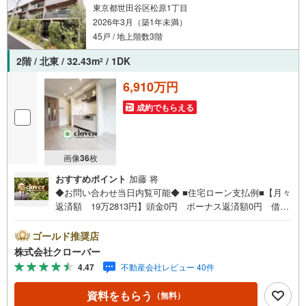
東京都世田谷区松原1丁目
2026年3月（築1年未満）
45戸 / 地上階数3階
2階 / 北東 / 32.43m
/ 1DK
2
6,910万円
成約でもらえる
画像
36
枚
おすすめポイント
加藤 将
◆お問い合わせ当日内覧可能◆ ■住宅ローン支払例■【月々
返済額 19万2813円】頭金0円 ボーナス返済額0円 借入
額6910万円 金利0.93％（変動金利） 35年返済の場合
●住宅ローン、諸費用ローンお気軽にご相談下さい！世田谷
ゴールド推奨店
区松原に佇むサンウッド世田谷明大前。京王線「明大前」
株式会社クローバー
駅徒歩8分。京王井の頭線「東松原」駅徒歩8分も利用可
4.47
不動産会社レビュー 40件
能。2026年3月築、鉄筋コンクリート造3階建て、総戸数45
戸、管理会社は三信住建株式会社、オートロックあり、安
資料をもらう
（無料）
心の新耐震基準となっております。落ち着いた住環境で都