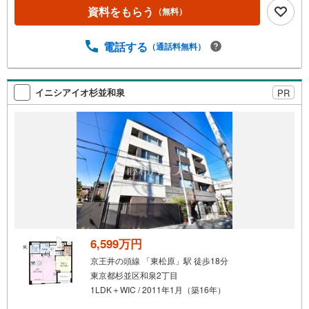
資料をもらう
（無料）
電話する
（通話料無料）
イニシアイオ杉並和泉
PR
6,599万円
京王井の頭線 「東松原」駅 徒歩18分
東京都杉並区和泉2丁目
1LDK＋WIC / 2011年1月（築16年）