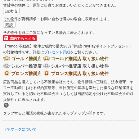
賃貸中の物件は、原則ご自身でお住まいいただくことができません。
請求済
その物件が資料請求・お問い合わせ済みの場合に表示されます。
既読
その物件を既にご覧になっている場合に表示されます。
成約でもらえる
【Yahoo!不動産】物件ご成約で最大20万円相当PayPayポイントプレゼント！
の対象物件です。詳細は
プレゼント詳細
をご覧ください。
ゴールド推奨店
ゴールド推奨店 取り扱い物件
シルバー推奨店
シルバー推奨店 取り扱い物件
ブロンズ推奨店
ブロンズ推奨店 取り扱い物件
広告商品を購入している不動産会社のうち、物件情報の正確性、法令遵守、ヤ
フー不動産における成約実績等、当社所定の基準を満たした優良な店舗運営を
実践していると認めた不動産会社（もしくは当該認定を受けた不動産会社の取
扱物件）に表示されます。
タップすると用語の意味が書かれたポップアップが開きます。
PRマークについて