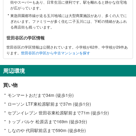
街やスーパーもあり、日常生活に便利です。駅を離れると静かな住宅地
関
が広がっています。
す
東急田園都市線が走る玉川地域には大型商業施設があり、多くの人でに
る
ぎわいます。ファミリーが多く住む二子玉川には、下町の情緒があふれ
情
る商店街も残っています。
報
世田谷区の学区情報
世田谷区の学区情報は公開されています。小学校が62件、中学校が29件あ
ります。
世田谷区の学区から中古マンションを探す
周辺環境
買い物
モンマートおだまで34m (徒歩1分)
ローソン LTF東松原駅前まで37m (徒歩1分)
セブンイレブン 世田谷東松原駅前まで71m (徒歩1分)
トップ パルケ 松原店まで169m (徒歩3分)
しなのや 代田駅前店まで590m (徒歩8分)