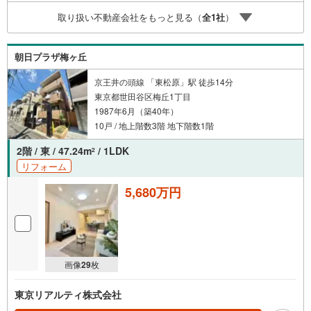
に安心を提案します。3.どんなに信用のある建築会社でも
取り扱い不動産会社をもっと見る（
全
1
社
）
ご自分の目で確認することは重要ですよね。弊社は特殊機
材を使用してインスペクションを実施します。
朝日プラザ梅ヶ丘
京王井の頭線 「東松原」駅 徒歩14分
東京都世田谷区梅丘1丁目
1987年6月（築40年）
10戸 / 地上階数3階 地下階数1階
2階 / 東 / 47.24m
/ 1LDK
2
リフォーム
5,680万円
画像
29
枚
東京リアルティ株式会社