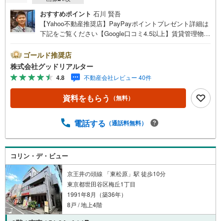
おすすめポイント
石川 賢吾
【Yahoo不動産推奨店】PayPayポイントプレゼント詳細は
下記をご覧ください【Google口コミ4.5以上】賃貸管理物件
の入居率99％※2026年3月末時点お薦めのマンションのご紹
介です。投資用マンションを購入する際、最大のリスクは
ゴールド推奨店
空室リスクです。利回りがいくら高かろうとも、空室が続
株式会社グッドリアルター
いてしまえば、絵に描いた餅になってしまいます。弊社で
4.8
不動産会社レビュー 40件
ご紹介するマンションは、人気エリアのお薦め物件はもち
ろんのこと、エリアのニーズに合った人気のお部屋等、賃
資料をもらう
（無料）
貸営業経験スタッフの培ってきた知識と経験を基に物件を
選定して、お部屋をご紹介している為、空室リスクに対し
ての対策はお任せください。掲載されている物件は、弊社
電話する
（通話料無料）
にてご紹介可能な物件のごく一部ですので、お気軽にお問
い合わせください。※記載賃料等の収入や利回りは、将来に
わたり、得られることを保証するものではありません。※賃
コリン・デ・ビュー
料等については、賃貸中のものについては現在の賃料等
で、空室または所有者居住中等のものについては、周辺の
京王井の頭線 「東松原」駅 徒歩10分
賃料相場に基づき、満室時を想定して表示しています。
東京都世田谷区梅丘1丁目
1991年8月（築36年）
8戸 / 地上4階