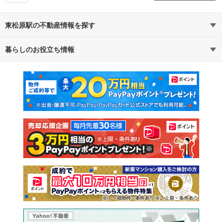
東松原駅の不動産情報を探す
暮らしのお役立ち情報
不動産・住宅
賃貸住宅
マンションカタログ
教えて！住まいの先生
新築マンション
中古マンション
新築一戸建て
中古一戸建て
注文住宅
土地
売却査定