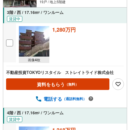
19戸 / 地上5階建
3階 / 西 / 17.16m
/ ワンルーム
2
賃貸中
1,280万円
画像
4
枚
不動産投資TOKYOリスタイル ストレイトライド株式会社
資料をもらう
（無料）
電話する
（通話料無料）
4階 / 西 / 17.16m
/ ワンルーム
2
賃貸中