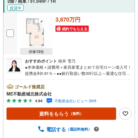
2階 / 南東 / 51.04m
/ 1R
2
賃貸中
3,870万円
成約でもらえる
画像
12
枚
おすすめポイント
桜井 雪乃
●本体価格＋諸費用＋家具家電まとめて住宅ローン借入可！
提携金利0.81％～●●銀行取扱い数30行以上～最適な住宅ロ
ーンをご提案します～●以下の条件でも審査を通した実績が
多数ございます！（1）勤続年数1ヶ月（2）自己資金0円
ゴールド推奨店
（3）産休/育休/契約社員/派遣社員/アルバイト/パート/独
ME不動産城北株式会社
身/自営業/経営者（4）延滞、滞納、個信アウト対応可
4.94
不動産会社レビュー 36件
（5）収入合算や親子ローン（6）金融機関の借入まとめ
等、家具、家電、引越し費用等おまとめローン（7）永住権
資料をもらう
（無料）
無、持病あり、持ち家残債有でも相談可能●3つの安心サポ
ート●1.営業車にて安全にご案内。お住まい探しに集中して
頂けます。2.FPソフトを使用しマイホーム購入の資金計
電話する
（通話料無料）
画・購入から老後までの人生設計を実施することで暮らし