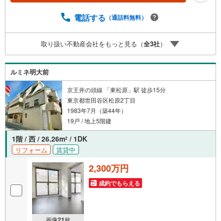
心に近いながら、緑も感じられます。「下北沢」エリアが
生活圏内となっており、アーバンライフを満喫できます。
電話する
（通話料無料）
お部屋は1DKタイプ。■今すぐ見たい！■ローンが心配■買
う方が得なの？■分からない事、何でもご相談下さい。■随
取り扱い不動産会社をもっと見る（
全
3
社
）
時！内覧可能です！■平日・土日・祝祭日…日程・時間はい
つでも調整可能。ご指定の場所にお車でお迎えに上がりま
す。■不動産購入のご相談も随時開催中！■ ○住宅ローン
ルミネ明大前
のご相談 ○買換えのご相談 ○ご自宅査定のご相談 ○弊
社買取も行っております！
京王井の頭線 「東松原」駅 徒歩15分
東京都世田谷区松原2丁目
1983年7月（築44年）
19戸 / 地上5階建
1階 / 西 / 26.26m
/ 1DK
2
リフォーム
賃貸中
2,300万円
成約でもらえる
画像
21
枚