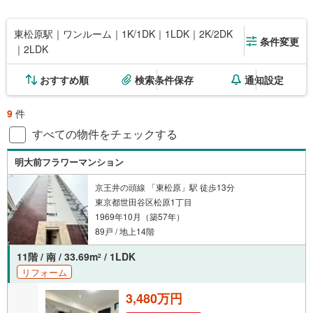
東松原駅｜ワンルーム｜1K/1DK｜1LDK｜2K/2DK
条件変更
｜2LDK
おすすめ順
検索条件保存
通知設定
9
件
すべての物件をチェックする
明大前フラワーマンション
京王井の頭線 「東松原」駅 徒歩13分
東京都世田谷区松原1丁目
1969年10月（築57年）
89戸 / 地上14階
11階 / 南 / 33.69m
/ 1LDK
2
リフォーム
3,480万円