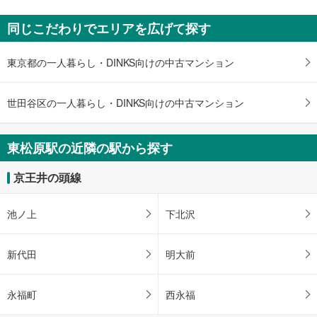
通
知
同じこだわりでエリアを広げて探す
を
受
東京都の一人暮らし・DINKS向けの中古マンション
け
取
る
世田谷区の一人暮らし・DINKS向けの中古マンション
・
条
件
東松原駅の近隣の駅から探す
を
マ
京王井の頭線
イ
ペ
池ノ上
下北沢
ー
ジ
に
新代田
明大前
保
存
永福町
西永福
す
る