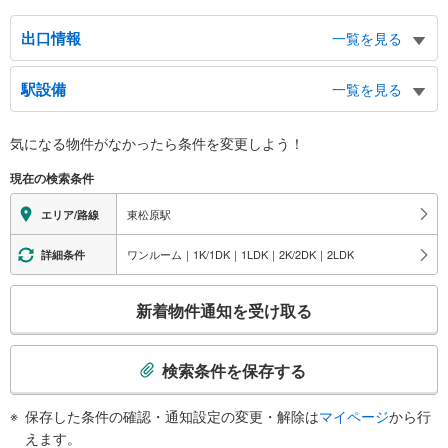
出口情報
一覧を見る
出口（東口−１）
駅設備
一覧を見る
松原５・６丁目、代田４丁目、羽根木公園、北沢税務署、北沢警察署、世田谷
消防署松原出張所
バリアフリー状況
出口（東口−２）
気になる物件がなかったら
条件を変更しよう！
※段差なしでの移動経路
羽根木１・２丁目、松原１・５丁目
（○：有り △：要駅員設備 ×：無し）
現在の検索条件
出口（西口−１）
地上⇔改札⇔ホーム：○
エレベータ
松原５・６丁目、代田４丁目、羽根木公園、北沢税務署、北沢警察署、世田谷
東松原駅
エリア/路線
消防署松原出張所
・ホーム⇔改札
出口（西口−２）
・改札⇔地上
ワンルーム｜1K/1DK｜1LDK｜2K/2DK｜2LDK
詳細条件
トイレ
羽根木１・２丁目、松原１・５丁目
こ
《多機能トイレ》
新着物件通知を受け取る
・改札内
の
その他
検
索
・点字案内（券売機・運賃表・階段手すり）
検索条件を保存する
・ＡＥＤ
条
件
保存した条件の確認・通知設定の変更・解除は
マイページ
から行
で
えます。