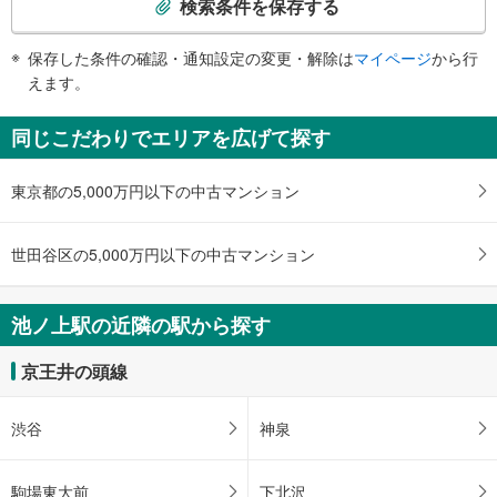
検索条件を保存する
・点字案内（券売機・運賃表・階段手すり）
条
・ＡＥＤ
件
保存した条件の確認・通知設定の変更・解除は
マイページ
から行
で
えます。
通
知
同じこだわりでエリアを広げて探す
を
受
東京都の5,000万円以下の中古マンション
け
取
る
世田谷区の5,000万円以下の中古マンション
・
条
件
池ノ上駅の近隣の駅から探す
を
マ
京王井の頭線
イ
ペ
渋谷
神泉
ー
ジ
に
駒場東大前
下北沢