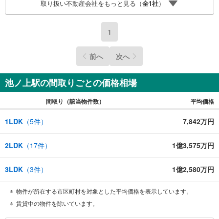
取り扱い不動産会社をもっと見る（
全
1
社
）
1
前へ
次へ
池ノ上駅の間取りごとの価格相場
間取り（該当物件数）
平均価格
1LDK
（
5
件）
7,842万円
2LDK
（
17
件）
1億3,575万円
3LDK
（
3
件）
1億2,580万円
物件が所在する市区町村を対象とした平均価格を表示しています。
賃貸中の物件を除いています。