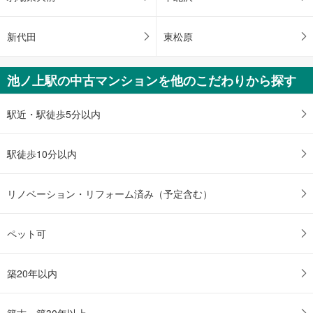
保
存
新代田
東松原
す
る
池ノ上駅の中古マンションを他のこだわりから探す
駅近・駅徒歩5分以内
駅徒歩10分以内
リノベーション・リフォーム済み（予定含む）
ペット可
築20年以内
築古・築30年以上