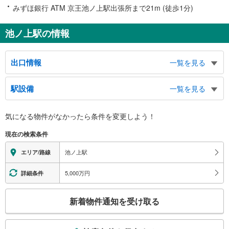
みずほ銀行 ATM 京王池ノ上駅出張所まで21m (徒歩1分)
池ノ上駅の情報
出口情報
一覧を見る
出口
駅設備
一覧を見る
代沢１～３丁目、北沢１・２丁目、駒場４丁目、駒場学園高等学校、松蔭学園
バリアフリー状況
気になる物件がなかったら
条件を変更しよう！
※段差なしでの移動経路
（○：有り △：要駅員設備 ×：無し）
現在の検索条件
地上⇔改札⇔ホーム：○
エレベータ
池ノ上駅
エリア/路線
・ホーム⇔改札
・改札⇔北方面出口
5,000万円
詳細条件
・改札⇔南方面出口
トイレ
こ
新着物件通知を受け取る
《多機能トイレ》
の
・改札内
検
その他
索