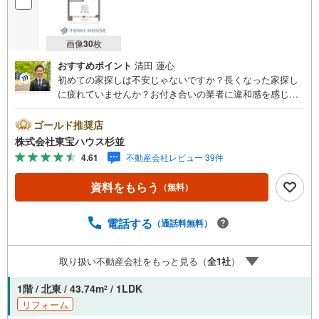
画像
30
枚
おすすめポイント
清田 蓮心
初めての家探しは不安じゃないですか？長くなった家探し
に疲れていませんか？お付き合いの業者に違和感を感じて
いませんか？東宝ハウス杉並は仲介業者です。仲介に特化
したプロが、何のしがらみもなく、お客様の理想の物件を
ゴールド推奨店
お探しします。東宝ハウス杉並【（FD）:】ご見学希望の物
株式会社東宝ハウス杉並
件以外も併せてご案内させていただきます。遠慮なくご希
4.61
不動産会社レビュー 39件
望をお伝えくださいませ。■ご見学について■【営業時間 9:
00～21:00】人気物件は特に問い合わせが集中するため、お
資料をもらう
（無料）
早めにお電話くださいませ。「室内・現地を見学する」ボ
タンよりご予約いただくとご見学がスムーズとなります。■
TOHO HOUSE CLUB■弊社で売買されたお客様はTOHO H
電話する
（通話料無料）
OUSE CLUBに加入可能。10～20年後のリフォーム、保険
の見直しや借り換えなど、オンラインでやりとりができま
取り扱い不動産会社をもっと見る（
全
1
社
）
す。■FPによるファイナンシャルライフサポート■ファイナ
ンシャルプランナーが住宅ローン、保険・税金、資産運
1階 / 北東 / 43.74m
/ 1LDK
2
用、相続などの対策をアドバイスを致します。
リフォーム