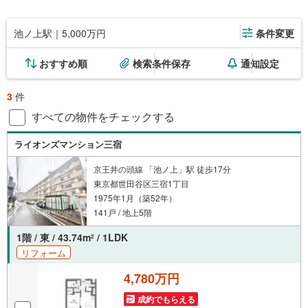
池ノ上駅｜5,000万円
条件変更
おすすめ順
検索条件保存
通知設定
3
件
すべての物件をチェックする
ライオンズマンション三宿
京王井の頭線 「池ノ上」駅 徒歩17分
東京都世田谷区三宿1丁目
1975年1月（築52年）
141戸 / 地上5階
1階 / 東 / 43.74m
/ 1LDK
2
リフォーム
4,780万円
成約でもらえる