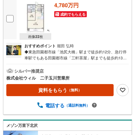
4,780万円
成約でもらえる
画像
22
枚
おすすめポイント
堀田 弘時
◆東急田園都市線「池尻大橋」駅まで徒歩約12分、急行停
車駅でもある田園都市線「三軒茶屋」駅までも徒歩約13分
で利用可能で都内各方面へのアクセス良好◆京王井の頭線
「池ノ上」駅も徒歩約17分で利用でき、3駅3路線が利用可
シルバー推奨店
能な通勤・通学にも便利な立地◆1階住戸につき、階下への
株式会社ウィル 二子玉川営業所
生活音の配慮を少なく過ごせる◆機能的で作業効率の良いL
字型のシステムキッチン◆ワイド仕様のバルコニーでお洗
資料をもらう
（無料）
濯もスムーズ◆不在時にも荷物の受取が可能な宅配ボック
ス完備◆「オーケー池尻大橋店」まで徒歩約3分、「オオゼ
電話する
（通話料無料）
キ池尻店」まで徒歩約5分とお買い物施設も充実【営業時間
10:00～19:00】上記時間はお電話が繋がりやすくなってお
ります。ぜひお気軽にご連絡下さい！現地を見学される場
合は「室内・現地を見学する（無料）」ボタンよりご希望
メゾン万里下北沢
の日時をご記入いただけますとスムーズにご案内が可能で