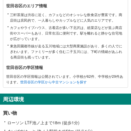
世
世田谷区のエリア情報
田
三軒茶屋は渋谷に近く、カフェなどのオシャレな飲食店が豊富です。商
谷
店街は庶民的で、一人暮らしやカップルなどに人気のエリアです。
区
カフェやライブハウス、古着店が多い下北沢は、総菜店などが並ぶ商店
に
街やスーパーもあり、日常生活に便利です。駅を離れると静かな住宅地
関
が広がっています。
す
東急田園都市線が走る玉川地域には大型商業施設があり、多くの人でに
る
ぎわいます。ファミリーが多く住む二子玉川には、下町の情緒があふれ
情
る商店街も残っています。
報
世田谷区の学区情報
世田谷区の学区情報は公開されています。小学校が62件、中学校が29件あ
ります。
世田谷区の学区から中古マンションを探す
周辺環境
買い物
ローソン LTF池ノ上まで18m (徒歩1分)
まいばすけっと 池ノ上駅前まで58m (徒歩1分)