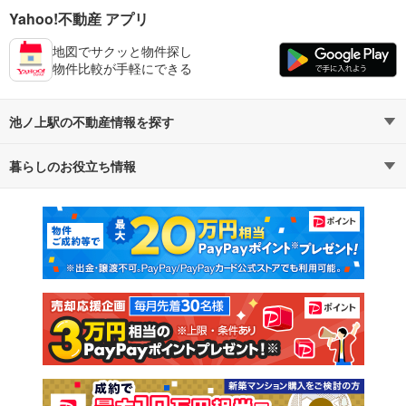
Yahoo!不動産 アプリ
地図でサクッと物件探し
物件比較が手軽にできる
池ノ上駅の不動産情報を探す
暮らしのお役立ち情報
不動産・住宅
賃貸住宅
マンションカタログ
教えて！住まいの先生
新築マンション
中古マンション
新築一戸建て
中古一戸建て
注文住宅
土地
売却査定