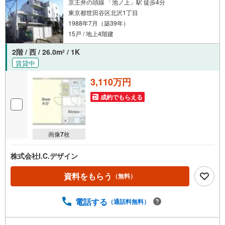
す。【ウィル不動産販売はここが強み】（1）住宅ローンに
京王井の頭線 「池ノ上」駅 徒歩4分
精通しており、社内にローン専門部署があります！（2）施
東京都世田谷区北沢1丁目
工実績多数のリフォーム部門も社内にあります！（3）定休
1988年7月（築39年）
日なし！
15戸 / 地上4階建
2階 / 西 / 26.0m
/ 1K
2
賃貸中
3,110万円
成約でもらえる
画像
7
枚
株式会社I.C.デザイン
資料をもらう
（無料）
電話する
（通話料無料）