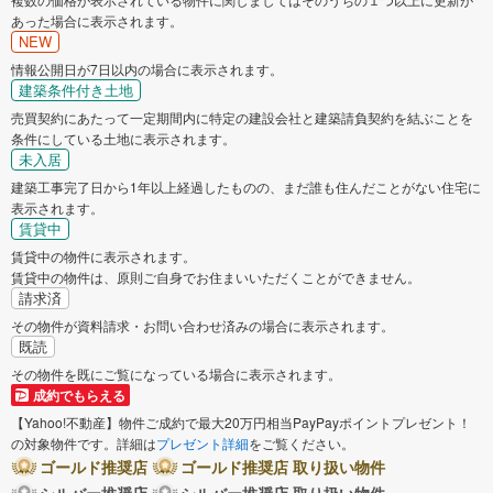
あった場合に表示されます。
NEW
情報公開日が7日以内の場合に表示されます。
建築条件付き土地
売買契約にあたって一定期間内に特定の建設会社と建築請負契約を結ぶことを
条件にしている土地に表示されます。
未入居
建築工事完了日から1年以上経過したものの、まだ誰も住んだことがない住宅に
表示されます。
賃貸中
賃貸中の物件に表示されます。
賃貸中の物件は、原則ご自身でお住まいいただくことができません。
請求済
その物件が資料請求・お問い合わせ済みの場合に表示されます。
既読
その物件を既にご覧になっている場合に表示されます。
成約でもらえる
【Yahoo!不動産】物件ご成約で最大20万円相当PayPayポイントプレゼント！
の対象物件です。詳細は
プレゼント詳細
をご覧ください。
ゴールド推奨店
ゴールド推奨店 取り扱い物件
シルバー推奨店
シルバー推奨店 取り扱い物件