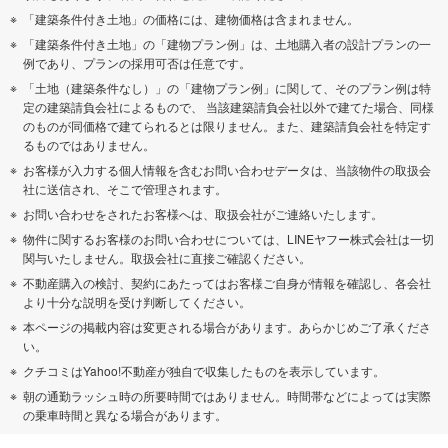
「建築条件付き土地」の価格には、建物価格は含まれません。
「建築条件付き土地」の「建物プラン例」は、土地購入者の設計プランの一
例であり、プランの採用可否は任意です。
「土地（建築条件なし）」の「建物プラン例」に関して、そのプラン例は特
定の建築請負会社によるもので、 当該建築請負会社以外で建てた場合、同様
のものが同価格で建てられるとは限りません。また、建築請負会社を特定す
るものではありません。
お客様が入力する個人情報を含むお問い合わせデータは、当該物件の取扱会
社に送信され、そこで管理されます。
お問い合わせをされたお客様へは、取扱会社がご連絡いたします。
物件に関するお客様のお問い合わせについては、LINEヤフー株式会社は一切
関与いたしません。取扱会社に直接ご確認ください。
不動産購入の検討、契約にあたってはお客様ご自身が情報を確認し、各会社
より十分な説明を受け判断してください。
本ページの掲載内容は変更される場合があります。あらかじめご了承くださ
い。
クチコミはYahoo!不動産が独自で収集したものを表示しています。
朝の通勤ラッシュ時の所要時間ではありません。時間帯などによっては実際
の乗車時間と異なる場合があります。