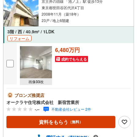
す。【ウィル不動産販売はここが強み】（1）住宅ローンに
京王井の頭線 「池ノ上」駅 徒歩13分
精通しており、社内にローン専門部署があります！（2）施
東京都世田谷区代沢4丁目
工実績多数のリフォーム部門も社内にあります！（3）定休
2008年11月（築18年）
日なし！
23戸 / 地上6階建
3階 / 西 / 40.9m
/ 1LDK
2
リフォーム
6,480万円
成約でもらえる
画像
33
枚
ブロンズ推奨店
オークラヤ住宅株式会社 新宿営業所
-.--
不動産会社レビュー 2件
資料をもらう
（無料）