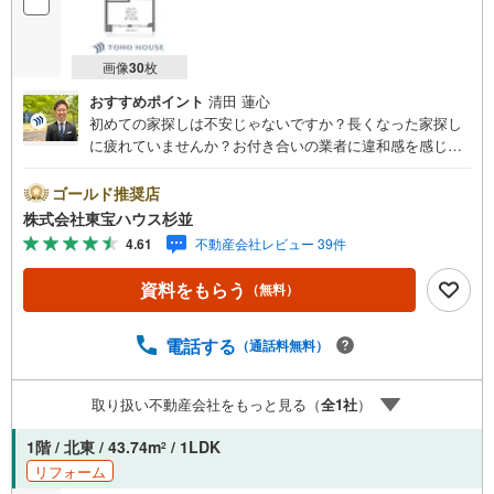
画像
30
枚
おすすめポイント
清田 蓮心
初めての家探しは不安じゃないですか？長くなった家探し
に疲れていませんか？お付き合いの業者に違和感を感じて
いませんか？東宝ハウス杉並は仲介業者です。仲介に特化
したプロが、何のしがらみもなく、お客様の理想の物件を
ゴールド推奨店
お探しします。東宝ハウス杉並【（FD）:】ご見学希望の物
株式会社東宝ハウス杉並
件以外も併せてご案内させていただきます。遠慮なくご希
4.61
不動産会社レビュー 39件
望をお伝えくださいませ。■ご見学について■【営業時間 9:
00～21:00】人気物件は特に問い合わせが集中するため、お
資料をもらう
（無料）
早めにお電話くださいませ。「室内・現地を見学する」ボ
タンよりご予約いただくとご見学がスムーズとなります。■
TOHO HOUSE CLUB■弊社で売買されたお客様はTOHO H
電話する
（通話料無料）
OUSE CLUBに加入可能。10～20年後のリフォーム、保険
の見直しや借り換えなど、オンラインでやりとりができま
取り扱い不動産会社をもっと見る（
全
1
社
）
す。■FPによるファイナンシャルライフサポート■ファイナ
ンシャルプランナーが住宅ローン、保険・税金、資産運
1階 / 北東 / 43.74m
/ 1LDK
2
用、相続などの対策をアドバイスを致します。
リフォーム