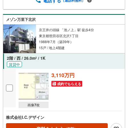
電話する
（通話料無料）
メゾン万里下北沢
京王井の頭線 「池ノ上」駅 徒歩4分
東京都世田谷区北沢1丁目
1988年7月（築39年）
15戸 / 地上4階建
2階 / 西 / 26.0m
/ 1K
2
賃貸中
3,110万円
成約でもらえる
画像
7
枚
株式会社I.C.デザイン