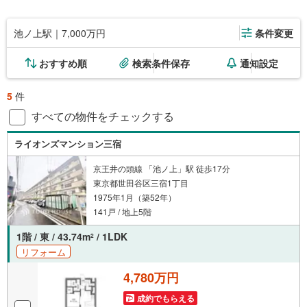
池ノ上駅｜7,000万円
条件変更
おすすめ順
検索条件保存
通知設定
5
件
すべての物件をチェックする
ライオンズマンション三宿
京王井の頭線 「池ノ上」駅 徒歩17分
東京都世田谷区三宿1丁目
1975年1月（築52年）
141戸 / 地上5階
1階 / 東 / 43.74m
/ 1LDK
2
リフォーム
4,780万円
成約でもらえる