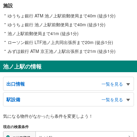
施設
ゆうちょ銀行 ATM 池ノ上駅前郵便局まで40m (徒歩1分)
ゆうちょ銀行 池ノ上駅前郵便局まで40m (徒歩1分)
池ノ上駅前郵便局まで41m (徒歩1分)
ローソン銀行 LTF池ノ上共同出張所まで20m (徒歩1分)
みずほ銀行 ATM 京王池ノ上駅出張所まで21m (徒歩1分)
池ノ上駅の情報
出口情報
一覧を見る
出口
駅設備
一覧を見る
代沢１～３丁目、北沢１・２丁目、駒場４丁目、駒場学園高等学校、松蔭学園
バリアフリー状況
気になる物件がなかったら
条件を変更しよう！
※段差なしでの移動経路
（○：有り △：要駅員設備 ×：無し）
現在の検索条件
地上⇔改札⇔ホーム：○
エレベータ