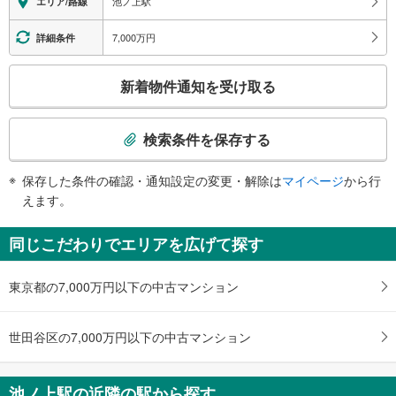
池ノ上駅
エリア/路線
・ホーム⇔改札
・改札⇔北方面出口
7,000万円
詳細条件
・改札⇔南方面出口
トイレ
こ
新着物件通知を受け取る
《多機能トイレ》
の
・改札内
検
その他
索
検索条件を保存する
・点字案内（券売機・運賃表・階段手すり）
条
・ＡＥＤ
件
保存した条件の確認・通知設定の変更・解除は
マイページ
から行
で
えます。
通
知
同じこだわりでエリアを広げて探す
を
受
東京都の7,000万円以下の中古マンション
け
取
る
世田谷区の7,000万円以下の中古マンション
・
条
件
池ノ上駅の近隣の駅から探す