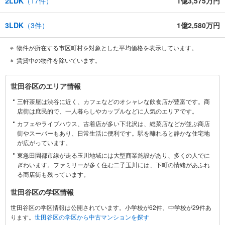
2LDK
（
17
件）
1億3,575万円
3LDK
（
3
件）
1億2,580万円
物件が所在する市区町村を対象とした平均価格を表示しています。
賃貸中の物件を除いています。
世
世田谷区のエリア情報
田
三軒茶屋は渋谷に近く、カフェなどのオシャレな飲食店が豊富です。商
谷
店街は庶民的で、一人暮らしやカップルなどに人気のエリアです。
区
カフェやライブハウス、古着店が多い下北沢は、総菜店などが並ぶ商店
に
街やスーパーもあり、日常生活に便利です。駅を離れると静かな住宅地
関
が広がっています。
す
東急田園都市線が走る玉川地域には大型商業施設があり、多くの人でに
る
ぎわいます。ファミリーが多く住む二子玉川には、下町の情緒があふれ
情
る商店街も残っています。
報
世田谷区の学区情報
世田谷区の学区情報は公開されています。小学校が62件、中学校が29件あ
ります。
世田谷区の学区から中古マンションを探す