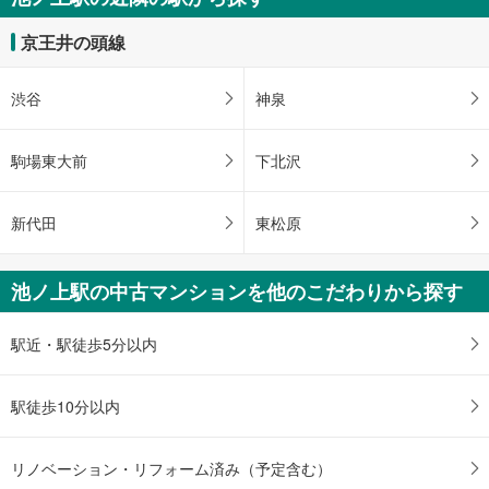
を
マ
京王井の頭線
イ
ペ
渋谷
神泉
ー
ジ
に
駒場東大前
下北沢
保
存
新代田
東松原
す
る
池ノ上駅の中古マンションを他のこだわりから探す
駅近・駅徒歩5分以内
駅徒歩10分以内
リノベーション・リフォーム済み（予定含む）