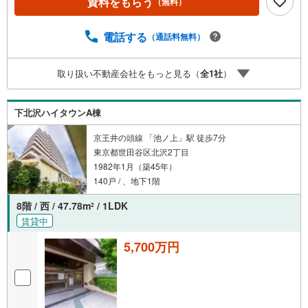
資料をもらう
（無料）
電話する
（通話料無料）
取り扱い不動産会社をもっと見る（
全
1
社
）
下北沢ハイタウンA棟
京王井の頭線 「池ノ上」駅 徒歩7分
東京都世田谷区北沢2丁目
1982年1月（築45年）
140戸 / 、地下1階
8階 / 西 / 47.78m
/ 1LDK
2
賃貸中
5,700万円