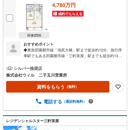
4,780万円
成約でもらえる
画像
22
枚
おすすめポイント
◆東急田園都市線「池尻大橋」駅まで徒歩約12分、急行停
車駅でもある田園都市線「三軒茶屋」駅までも徒歩約13分
で利用可能で都内各方面へのアクセス良好◆京王井の頭線
「池ノ上」駅も徒歩約17分で利用でき、3駅3路線が利用可
シルバー推奨店
能な通勤・通学にも便利な立地◆1階住戸につき、階下への
株式会社ウィル 二子玉川営業所
生活音の配慮を少なく過ごせる◆機能的で作業効率の良いL
字型のシステムキッチン◆ワイド仕様のバルコニーでお洗
資料をもらう
（無料）
濯もスムーズ◆不在時にも荷物の受取が可能な宅配ボック
ス完備◆「オーケー池尻大橋店」まで徒歩約3分、「オオゼ
電話する
（通話料無料）
キ池尻店」まで徒歩約5分とお買い物施設も充実【営業時間
10:00～19:00】上記時間はお電話が繋がりやすくなってお
ります。ぜひお気軽にご連絡下さい！現地を見学される場
合は「室内・現地を見学する（無料）」ボタンよりご希望
レジデンシャルスター三軒茶屋
の日時をご記入いただけますとスムーズにご案内が可能で