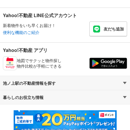
Yahoo!不動産 LINE公式アカウント
新着物件をいち早くお届け！
友だち追加
便利な機能のご紹介
Yahoo!不動産 アプリ
地図でサクッと物件探し
物件比較が手軽にできる
池ノ上駅の不動産情報を探す
暮らしのお役立ち情報
不動産・住宅
賃貸住宅
マンションカタログ
教えて！住まいの先生
新築マンション
中古マンション
新築一戸建て
中古一戸建て