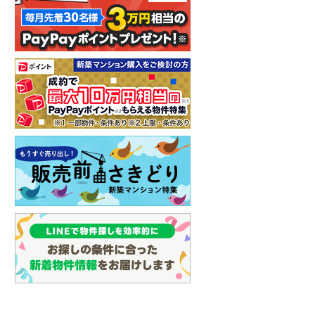
イン
(
0
)
しなの鉄道
(
2
)
津軽鉄道
(
0
)
三陸鉄道リアス線
(
0
)
仙台空港アクセス線
(
2
)
松本電鉄上高地線
(
1
)
関東鉄道常総線
(
2
)
銚子電気鉄道
(
0
)
上信電鉄上信線
(
9
)
埼玉新都市交通伊奈線
(
37
)
京成成田高速鉄道アクセス線
(
0
)
京成千葉線
(
80
)