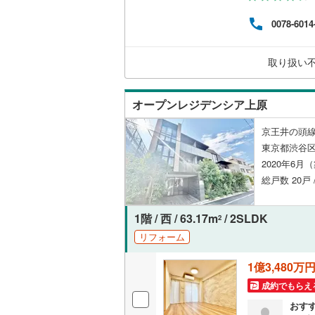
に際
す）
0078-6014
ので
名古屋市
とな
来社
取り扱い
名古屋市
お待
ら、
てご
京都市営
オープンレジデンシア上原
OsakaMe
京王井の頭線
OsakaMe
東京都渋谷区
2020年6月
OsakaMe
総戸数 20戸
福岡市地
1階 / 西 / 63.17m
/ 2SLDK
2
私鉄・その他
札幌市電
(
リフォーム
道南いさ
1億3,480万
阿武隈急
成約でもらえ
おす
秋田内陸