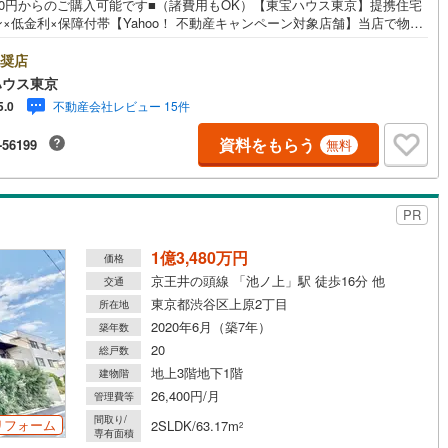
金0円からのご購入可能です■（諸費用もOK）【東宝ハウス東京】提携住宅
×低金利×保障付帯【Yahoo！ 不動産キャンペーン対象店舗】当店で物件
するとPayPayボーナスライトがもらえる「Yahoo！ 不動産 物件ご成約
道
(
0
)
北越急行ほくほく線
(
0
)
ンペーン」の対象になります。「資料をもらう」「見学予約をする」ボタ
奨店
お問い合わせください。※必ずYahoo！ JAPAN IDでログインしてくださ
ハウス東京
て銀河鉄道
(
11
)
青い森鉄道
(
2
)
※PayPayボーナスライトは出金と譲渡はできません。ご案内・詳細な資料
不動産会社レビュー 15件
5.0
請求はお気軽にどうぞ♪お電話でのお問い合わせも常時受け付けておりま
弘南線
(
1
)
弘南鉄道大鰐線
(
1
)
お気軽にお問い合わせください。
資料をもらう
-56199
無料
鉄道鳥海山ろく線
(
0
)
福島交通飯坂線
(
3
)
長野線
(
1
)
上田電鉄別所線
(
1
)
PR
イトレール
(
9
)
関東鉄道竜ケ崎線
(
0
)
1億3,480万円
価格
鉄道大洗鹿島線
(
8
)
ひたちなか海浜鉄道湊線
(
0
)
京王井の頭線 「池ノ上」駅 徒歩16分 他
交通
東京都渋谷区上原2丁目
所在地
1
)
千葉都市モノレール
(
57
)
2020年6月（築7年）
築年数
鉄道上毛線
(
1
)
秩父鉄道
(
3
)
20
総戸数
地上3階地下1階
建物階
線
(
31
)
つくばエクスプレス
(
163
)
26,400円/月
管理費等
192
)
京成押上線
(
41
)
間取り/
リフォーム
2SLDK/63.17m
2
専有面積