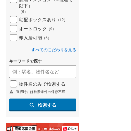
(
51
)
以下）
（
6
）
名古屋市営地下鉄鶴舞線
(
48
)
宅配ボックスあり
（
12
）
名古屋市営地下鉄名港線
(
6
)
オートロック
（
9
）
即入居可能
OsakaMetro長堀鶴見緑地線
(
134
)
（
6
）
OsakaMetro谷町線
(
225
)
すべてのこだわりを見る
OsakaMetro千日前線
(
113
)
キーワードで探す
神戸市営地下鉄海岸線
(
20
)
福岡市地下鉄七隈線
(
57
)
物件名のみで検索する
選択時には検索条件の保存不可
函館市電宝来・谷地頭線
(
0
)
検索する
真岡鐵道
(
0
)
山形鉄道フラワー長井線
(
0
)
えちごトキめき鉄道妙高はねうまラ