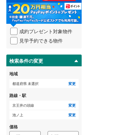
る
・
武蔵野線
(
188
)
条
件
ゲストルーム
横須賀線
(
280
)
（
2
）
を
成約プレゼント対象物件
マ
青梅線
(
33
)
イ
見学予約できる物件
ペ
小海線
(
0
)
ＴＶモニタ付インターホン
ー
ジ
京浜東北線
(
764
)
（
13
）
に
検索条件の変更
総武線
(
558
)
保
存
地域
御殿場線
(
14
)
す
る
都道府県 未選択
変更
中央本線（JR東海）
(
42
)
路線・駅
太多線
(
0
)
京王井の頭線
変更
名松線
(
1
)
池ノ上
変更
東海道本線（JR西日本）
(
319
)
価格
小浜線
(
0
)