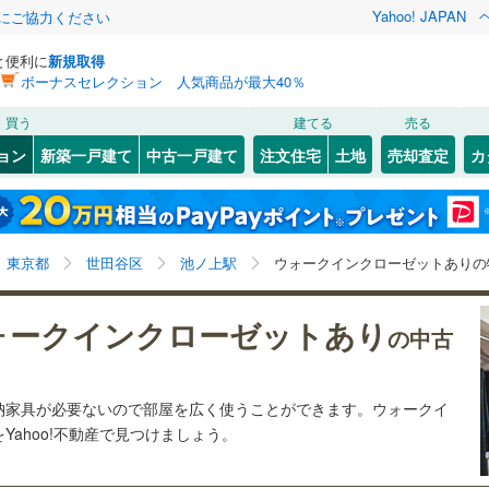
Yahoo! JAPAN
金にご協力ください
と便利に
新規取得
ボーナスセレクション 人気商品が最大40％
検索条件を保存しました
買う
建てる
売る
6
)
札沼線
(
2
)
リノベーション
ョン
新築一戸建て
中古一戸建て
注文住宅
土地
売却査定
カ
この検索条件の新着物件通知は、
マイページ
から設定できます。
室蘭本線
(
0
)
ション・リフォーム
築古・築30年以上
（
4
）
岩手
宮城
秋田
山形
0
)
富良野線
(
0
)
池ノ上
1
)
(
6
)
(
1
)
(
1
)
(
10
)
(
7
)
(
15
)
池ノ上駅、ウォークインクローゼット
神奈川
埼玉
千葉
茨城
0
)
釧網本線
(
0
)
東京都
世田谷区
池ノ上駅
ウォークインクローゼットありの
1
)
水郡線
(
13
)
クスあり
（
12
）
24時間ゴミ出し可
（
6
）
長野
富山
石川
福井
ォークインクローゼットあり
の中古
井の頭公園
)
(
33
)
1
)
上越線
(
8
)
検索条件を保存する
ルーム
（
4
）
エレベーター
（
11
）
(
10
)
閉じる
閉じる
お気に入りリストを見る
お気に入りリストを見る
閉じる
閉じる
岐阜
静岡
三重
水戸線
(
1
)
きあり（近隣を含む）
オートロック
（
9
）
マイページ
納家具が必要ないので部屋を広く使うことができます。ウォークイ
仙山線
(
21
)
ahoo!不動産で見つけましょう。
兵庫
京都
滋賀
奈良
気仙沼線
(
0
)
約