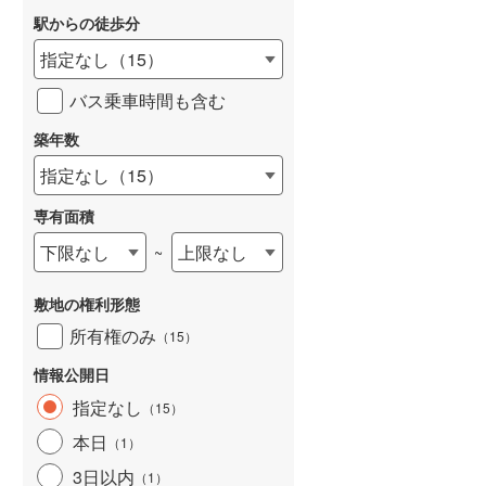
駅からの徒歩分
和歌山線
(
21
)
指定なし
（
15
）
東西線
(
95
)
バス乗車時間も含む
予讃線
(
7
)
詳しく見る
築年数
高徳線
(
6
)
指定なし
（
15
）
牟岐線
(
1
)
専有面積
山陽本線（JR九州）
(
3
)
下限なし
上限なし
~
篠栗線
(
16
)
敷地の権利形態
指宿枕崎線
(
15
)
所有権のみ
（
15
）
筑肥線
(
13
)
情報公開日
久大本線
(
18
)
指定なし
（
15
）
日田彦山線
(
8
)
本日
（
1
）
筑豊本線
(
5
)
3日以内
（
1
）