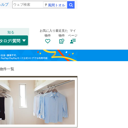
ヘルプ
風間トオル
検索
お気に入り
最近見た
マイ
知る
物件
物件
ページ
千歳線
(
3
)
タログ/質問
日高本線
(
0
)
福島
宗谷本線
(
0
)
(
8
)
(
15
)
(
18
)
栃木
群馬
山梨
東北本線
(
194
)
物件一覧
川越線
(
63
)
自転車置き場
（
14
）
吾妻線
(
0
)
バイク置き場
（
10
）
日光線
(
9
)
防犯カメラ
（
8
）
仙石線
(
13
)
和歌山
大船渡線
(
1
)