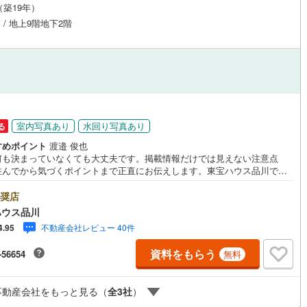
月（築19年）
応
)
片町線
(
41
)
戸 / 地上9階地下2階
ン内見(相談)可
（
10
）
IT重説可
（
6
）
)
関西空港線
(
0
)
東線
(
144
)
本四備讃線
(
0
)
ン対応とは？
予土線
(
0
)
円
徳島線
(
1
)
室内写真あり
水回り写真あり
る
土讃線
(
3
)
すめポイント
渡邉 俊也
何も決まっていなくても大丈夫です。掲載情報だけでは見えない注意点
線
(
76
)
香椎線
(
9
)
住んでから気づくポイントまで正直にお伝えします。東宝ハウス品川で
良いことも悪いことも包み隠さずお伝えし、「納得して選ぶ」ためのサポ
肥薩線
(
0
)
を大切にしています。現地でしか分からないリアルな情報も含めて、一緒
奨店
悔しない住まい探しを進めていきましょう。まずはお気軽にご相談くださ
ハウス品川
5
)
唐津線
(
0
)
Yahoo！ 不動産キャンペーン対象店舗】当店で物件を成約するとPayPay
不動産会社レビュー 40件
4.95
スライトがもらえる「Yahoo！ 不動産 物件ご成約キャンペーン」の対象
ります。「資料をもらう」「見学予約をする」ボタンからお問い合わせく
1
)
大村線
(
0
)
資料をもらう
-56654
無料
。※必ずYahoo！ JAPAN IDでログインしてください。※PayPayボーナス
トは出金と譲渡はできません。ご案内・詳細な資料のご請求はお気軽にど
27
)
日豊本線
(
57
)
♪お電話でのお問い合わせも常時受け付けております！お気軽にお問い合わ
不動産会社をもっと見る（
全
3
社
）
ださい。
吉都線
(
0
)