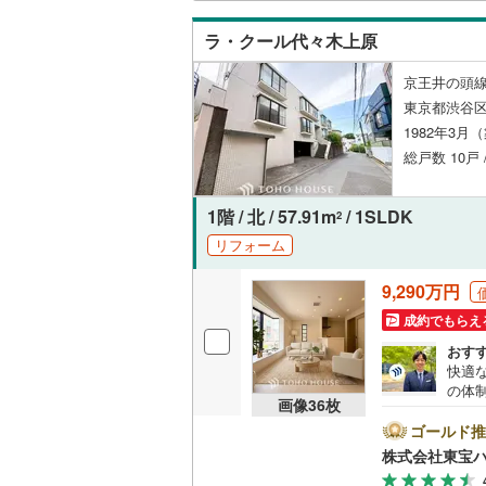
後藤寺線
(
ラ・クール代々木上原
東北新幹
京王井の頭線
秋田新幹
東京都渋谷区
1982年3月
山陽新幹
総戸数 10戸
西九州新
1階 / 北 / 57.91m
/ 1SLDK
2
地下鉄
札幌市営
リフォーム
仙台市地
9,290万円
東京メト
成約でもらえ
おす
東京メト
快適
の体
東京メト
画像
36
枚
設計
リフ
ゴールド推
都営浅草
自宅
株式会社東宝
者様
都営大江