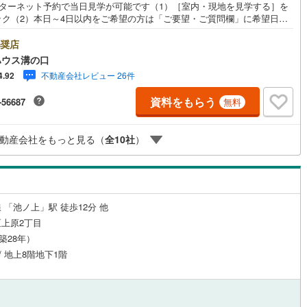
ンターネット予約で当日見学が可能です（1）［室内・現地を見学する］を
ック（2）本日～4日以内をご希望の方は「ご要望・ご質問欄」に希望日時
2
)
鶴見線
(
22
)
入ください！●10:00～21:00はお電話でのお問い合わせがスムーズです。
hoo！ 不動産キャンペーン対象店舗】当店で物件を成約するとPayPayポイ
奨店
ルジュサービス
7
)
（
2
）
キッズルーム
根岸線
(
151
)
（
0
）
もらえる「Yahoo！不動産 物件ご成約キャンペーン」の対象になりま
ハウス溝の口
「資料をもらう」「見学予約をする」ボタンからお問い合わせください。※
0
)
中央本線（JR東日本）
(
330
)
不動産会社レビュー 26件
4.92
ahoo！ JAPAN IDでログインしてください。※PayPayポイントは出金と
はできません。たくさんのお客様からのお言葉に感謝してこれからも楽し
5
)
八高線
(
67
)
資料をもらう
-56687
無料
敵なお家探しをお約束します。お家探しを始めてみようと思われたらまず
5
）
オール電化
（
0
）
お気軽に東宝ハウス溝の口に相談してみませんか？何も決まっていなくて
2
)
大糸線（JR東日本）
(
1
)
夫！まずはお客様の夢をお聞かせ下さい！未来の「不安」を「安心」に変
動産会社をもっと見る（
全
10
社
）
「未来カレンダー」もご来店時に好評です。スタッフ一同いつでもお客様
各駅停車）
(
149
)
埼京線
(
478
)
問合せをお待ちしております。
全体
東海道本線（JR東海）
(
93
)
リー住宅
（
2
）
飯田線
(
10
)
 「池ノ上」駅 徒歩12分 他
上原2丁目
高山本線（JR東海）
(
1
)
（築28年）
ダイニング15畳以上
JR東海）
(
15
)
紀勢本線（JR東海）
(
1
)
 / 地上8階地下1階
博多南線
(
18
)
R西日本）
(
0
)
北陸本線
(
0
)