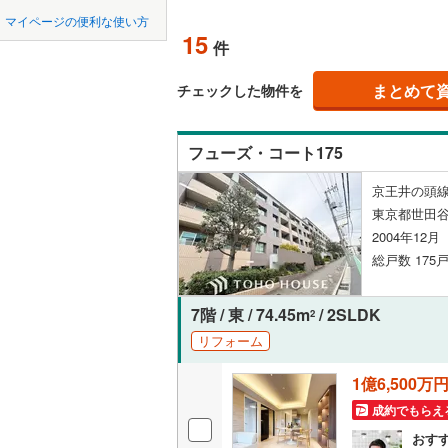
中国
鳥取
北上線
(
1
)
マイページの便利な使い方
ペット可
15
件
山田線
(
11
四国
徳島
配置、向き、
大湊線
(
0
)
まとめて
チェックした物件を
九州・沖縄
福岡
角住戸
（
只見線
(
1
)
フューズ・コート175
奥羽本線
(
階下に住
京王井の頭線
男鹿線
(
3
)
0
0
0
0
0
0
東京都世田谷
該当物件
該当物件
該当物件
該当物件
該当物件
該当物件
件
件
件
件
件
件
構造・規模・
羽越本線
(
2004年12
総戸数 175戸
飯山線
(
0
)
耐震構造
湘南新宿
大規模（
7階 / 東 / 74.45m
/ 2SLDK
2
(
546
)
（
1
）
リフォーム
外房線
(
29
1億6,500万
立地
成田線
(
18
成約でもらえ
最寄りの
おす
東金線
(
1
)