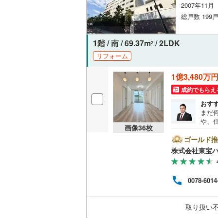
2007年11
オンライン対
桜井線
(
17
総戸数 199
オンライ
阪和線
(
54
1階 / 南 / 69.37m
/ 2LDK
2
おおさか
オンライ
リフォーム
内子線
(
0
)
1億3,480万
鳴門線
(
0
)
成約でもらえ
土讃線
(
0
)
おす
まだ
鹿児島本
や、
画像
36
枚
は、
三角線
(
3
)
ート
ゴールド推
に後
株式会社東宝
長崎本線
(
い。【
ボーナ
にな
佐世保線
(
0078-6014
ださい
ライ
豊肥本線
(
うぞ
取り扱い
せく
日南線
(
1
)