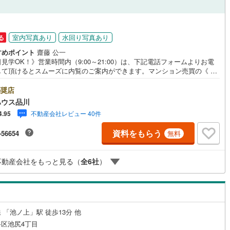
2
)
七尾線
(
0
)
ッチン
（
4
）
対面キッチン
（
13
）
円
高山本線（JR西日本）
(
0
)
室内写真あり
水回り写真あり
る
すめポイント
齋藤 公一
JR西日本）
(
6
)
湖西線
(
11
)
見学OK！》営業時間内（9:00～21:00）は、下記電話フォームよりお電
機あり
（
13
）
浴室に窓あり
（
1
）
して頂けるとスムーズに内覧のご案内ができます。マンション売買の《 Pr
)
福知山線
(
156
)
ssional 》【Yahoo！ 不動産キャンペーン対象店舗】当店で物件を成約する
庭
yPayボーナスライトがもらえる「Yahoo！ 不動産 物件ご成約キャンペー
奨店
5
)
播但線
(
18
)
の対象になります。「資料をもらう」「見学予約をする」ボタンからお問
ハウス品川
せください。※必ずYahoo！ JAPAN IDでログインしてください。※PayP
ルコニー
（
2
）
専用庭
（
1
）
)
津山線
(
21
)
不動産会社レビュー 40件
4.95
ボーナスライトは出金と譲渡はできません。ご案内・詳細な資料のご請求は
軽にどうぞ♪お電話でのお問い合わせも常時受け付けております！お気軽に
)
伯備線
(
25
)
資料をもらう
-56654
無料
い合わせください。
呉線
(
16
)
インクローゼット
不動産会社をもっと見る（
全
6
社
）
山口線
(
0
)
0
)
美祢線
(
0
)
契約、入居関連など
因美線
(
0
)
 「池ノ上」駅 徒歩13分 他
能
（
6
）
草津線
(
5
)
区池尻4丁目