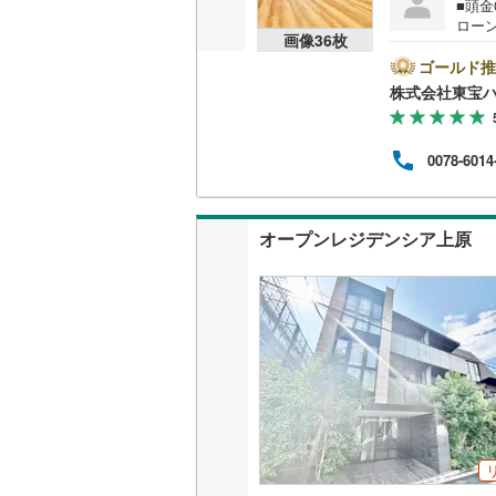
■頭
ローン
画像
36
枚
を成約
いすみ鉄
キャ
ゴールド推
ンから
株式会社東宝
IGRいわ
い。
のご
弘南鉄道
す！
0078-6014
由利高原
長野電鉄
オープンレジデンシア上原
宇都宮ラ
鹿島臨海
小湊鐵道
(
上毛電気
流鉄流山
京成本線
(