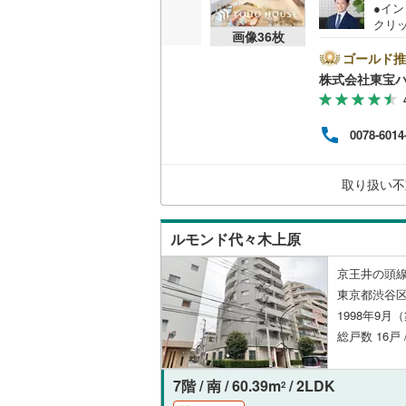
●イ
クリ
共用施設
南武線
(
18
画像
36
枚
をご記
【Ya
ゴールド推
コンシェ
横浜線
(
19
ントが
株式会社東宝
す。
相模線
(
11
必ずY
設備
譲渡
五日市線
(
0078-6014
く素
床暖房
（
は、
篠ノ井線
(
大丈
取り扱い不
える
常磐線（
のお
間取り、居室
伊東線
(
8
)
ルモンド代々木上原
バリアフ
身延線
(
5
)
京王井の頭線
LD
東京都渋谷区
武豊線
(
3
)
1998年9月
リビング
関西本線（
総戸数 16戸
（
3
）
参宮線
(
0
)
7階 / 南 / 60.39m
/ 2LDK
2
キッチン
大糸線（J