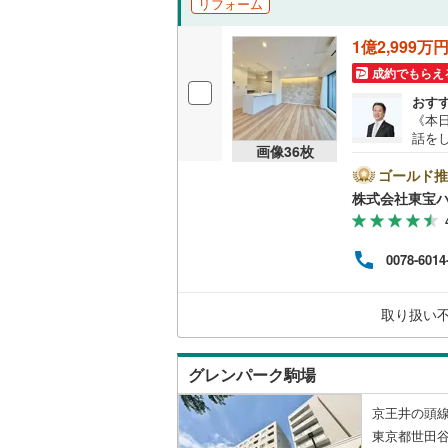
リフォーム
越美北線
(
独立型キ
1億2,999万
氷見線
(
0
)
成約でもらえ
浴室
おす
紀勢本線（
《本日
浴室乾燥
話を
桜島線
(
12
画像
36
枚
ofe
バルコニー、
とPa
ゴールド推
加古川線
(
ン」
株式会社東宝
い合わ
ルーフバ
赤穂線
(
21
ay
お気
宇野線
(
38
0078-6014
収納
お問
福塩線
(
6
)
ウォーク
取り扱い
岩徳線
(
0
)
（
15
）
小野田線
(
グレンパーク駒場
販売、価格、
舞鶴線
(
0
)
京王井の頭線
即入居可
木次線
(
0
)
東京都世田谷