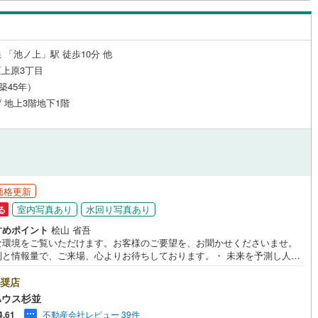
0
)
宮崎空港線
(
1
)
線
(
85
)
上越新幹線
(
57
)
 「池ノ上」駅 徒歩10分 他
線
(
69
)
北陸新幹線
(
58
)
上原3丁目
（築45年）
線
(
87
)
北陸新幹線（JR西日本）
(
7
)
 / 地上3階地下1階
幹線
(
0
)
地下鉄南北線
(
4
)
札幌市営地下鉄東西線
(
7
)
下鉄南北線
(
48
)
仙台市地下鉄東西線
(
23
)
価格更新
ロ丸ノ内線
(
364
)
東京メトロ丸ノ内方南支線
(
47
)
室内写真あり
水回り写真あり
る
すめポイント
桧山 省吾
ロ東西線
(
364
)
東京メトロ千代田線
(
252
)
な環境をご覧いただけます。お客様のご要望を、お聞かせくださいませ。
制と情報量で、ご来場、心よりお待ちしております。・ 未来を予測し人生
ロ半蔵門線
(
242
)
東京メトロ南北線
(
413
)
から始まる「未来カレンダー」のご提案。・ 未来に起こるであろうご自宅
ォームをオンライン上でご提案「ミラカレクラブ」。・ 不動産売却時、ご
奨店
線
(
297
)
都営三田線
(
411
)
を綺麗にかつ瀟洒にさせるCG加工ホームステイジングサービス。・ 購入
ハウス杉並
へ、税理士による確定申告の無料セミナーをご招待いたします。◆ご予約
戸線
(
729
)
横浜市営地下鉄ブルーライン
(
256
)
不動産会社レビュー 39件
4.61