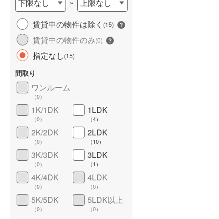
下限なし
上限なし
~
城端線
(
0
)
賃貸中の物件は除く
(
15
)
関西本線（JR西日本）
(
45
)
賃貸中の物件のみ
(
0
)
大阪環状線
(
235
)
指定なし
(
15
)
山陽本線（JR西日本）
(
138
)
間取り
姫新線
(
17
)
ワンルーム
（
0
）
ワイドバルコニー
（
6
）
吉備線
(
21
)
1K/1DK
1LDK
（
0
）
（
4
）
芸備線
(
12
)
2K/2DK
2LDK
可部線
(
12
)
（
0
）
（
10
）
3K/3DK
3LDK
宇部線
(
0
)
（
0
）
（
1
）
4K/4DK
4LDK
山陰本線
(
32
)
（
0
）
（
0
）
境線
(
1
)
5K/5DK
5LDK以上
（
0
）
（
0
）
奈良線
(
19
)