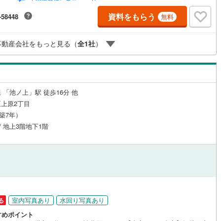
して◆日時のご希望をお伝えください。（もちろん当日でも対応可能で
事前に鍵等の手配や内覧（居住中物件）の手配が必要な場合がございます
資料をもらう
-58448
無料
ご容赦ください。事前にご連絡をいただけると、スムーズなご案内が可能
営地下鉄東山線
(
96
)
名古屋市営地下鉄名城線
(
88
)
りますのでお手数ですがご一報ください。◆物件のご案内は◆弊社へのご
、お客様宅へのお迎え・最寄駅での待ち合わせ、物件周辺のコンビニ等で
不動産会社をもっと見る（
全
1
社
）
営地下鉄桜通線
(
54
)
名古屋市営地下鉄上飯田線
(
8
)
ち合わせなど、ご希望をお伝えください。ご希望条件をお伝え頂けました
ご見学希望物件以外の資料も用意して参ります。もちろん他の物件も併せ
案内させていただきます。
地下鉄烏丸線
(
49
)
京都市営地下鉄東西線
(
59
)
tro今里筋線
(
28
)
OsakaMetro御堂筋線
(
223
)
 「池ノ上」駅 徒歩16分 他
tro四つ橋線
(
173
)
OsakaMetro中央線
(
129
)
上原2丁目
（築7年）
tro堺筋線
(
114
)
神戸市営地下鉄西神・山手線
(
66
)
 / 地上3階地下1階
下鉄空港線
(
52
)
福岡市地下鉄箱崎線
(
8
)
3
)
函館市電
(
2
)
りび鉄道
(
0
)
わたらせ渓谷鐵道
(
1
)
円
行
(
3
)
会津鉄道
(
1
)
室内写真あり
水回り写真あり
る
すめポイント
縦貫鉄道
(
0
)
しなの鉄道北しなの線
(
2
)