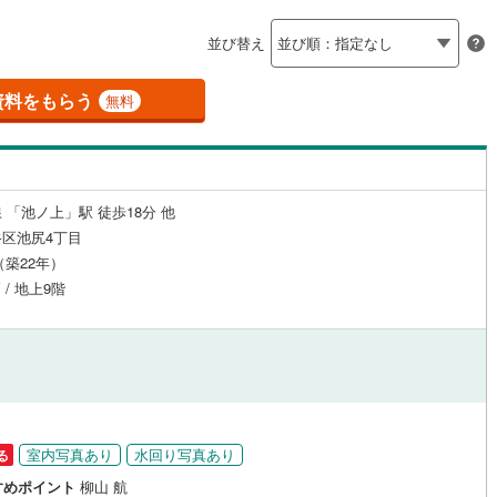
島根
岡山
広島
山口
釜石線
(
0
)
（
11
）
24時間有人管理
（
3
）
並び替え
)
花輪線
(
0
)
香川
愛媛
高知
保存した条件を見る
建ち方、日当たり
磐越東線
(
13
)
資料をもらう
無料
佐賀
長崎
熊本
大分
7
）
南向き（南東・南西含む）
陸羽東線
(
1
)
（
7
）
10
)
米坂線
(
0
)
戸なし
（
2
）
メゾネット
（
0
）
 「池ノ上」駅 徒歩18分 他
五能線
(
0
)
この条件で検索する
この条件で検索する
この条件で検索する
この条件で検索する
この条件で検索する
この条件で検索する
市区町村以下を選択
市区町村を選択す
駅を選択する
区池尻4丁目
施工・品質・工法関連
3
)
白新線
(
2
)
月（築22年）
 / 地上9階
越後線
(
5
)
（
6
）
免震構造
（
1
）
ライン（宇都宮～逗子）
湘南新宿ライン（前橋～小田原）
総戸数200以上）
タワー（20階建て以上）
（
0
）
(
573
)
)
内房線
(
25
)
円
)
鹿島線
(
0
)
室内写真あり
水回り写真あり
る
駅が始発駅
（
1
）
海まで2km以内
（
0
）
すめポイント
柳山 航
東海道本線
(
307
)