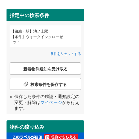
田沢湖線
(
11
)
指定中の検索条件
八戸線
(
0
)
磐越西線
(
6
)
路線・駅
池ノ上駅
宮崎
鹿児島
沖縄
条件
ウォークインクローゼ
2階以上
（
6
）
陸羽西線
(
0
)
ット
左沢線
(
2
)
条件をリセットする
最上階
（
1
）
津軽線
(
1
)
こ
する
る
条件をリセットする
条件をリセットする
条件をリセットする
条件をリセットする
条件をリセットする
条件をリセットする
新着物件通知を受け取る
の
信越本線
(
12
)
検
索
検索条件を保存する
弥彦線
(
0
)
制震構造
（
0
）
条
件
保存した条件の確認・通知設定の
総武本線
(
153
)
低層マンション（4階建て以
で
変更・解除は
マイページ
から行え
下）
（
6
）
通
ます。
知
京葉線
(
194
)
を
受
久留里線
(
1
)
物件の絞り込み
け
小学校まで1km以内
（
10
）
取
山手線
(
702
)