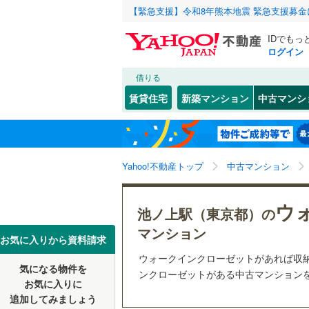
【緊急支援】令和8年熊本地震 緊急支援募
IDでもっ
ログイン
借りる
北海道
JR
北海道
函館本線
(
こだわり条件
リフォーム、
賃貸住宅
新築マンション
中古マンシ
石勝線
(
0
)
リノベー
東北
青森
（
12
）
根室本線
(
(
73
)
(
32
)
(
2
関東
東京
石北本線
(
Yahoo!不動産トップ
中古マンション
共用設備
常磐線
(
25
宅配ボッ
信越・北陸
新潟
ウ
池ノ上駅（東京都）の
富士見ケ丘
(
5
)
(
9
高崎線
(
15
トランク
(
8
)
マンション
東海
愛知
お気に入りから資料請求
両毛線
(
4
)
駐車場空
ウォークインクローゼットがあれば収
烏山線
(
9
)
気になる物件を
（
10
）
ンクローゼットがある中古マンションをY
近畿
大阪
お気に入りに
石巻線
(
0
)
追加してみましょう
管理・管理規