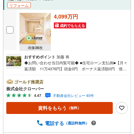
リフォーム
4,099万円
成約でもらえる
画像
36
枚
おすすめポイント
加藤 将
◆お問い合わせ当日内覧可能◆ ■住宅ローン支払例■【月々
返済額 11万4376円】頭金0円 ボーナス返済額0円 借入
額4099万円 金利0.93％（変動金利） 35年返済の場合
●住宅ローン、諸費用ローンお気軽にご相談下さい！墨田区
ゴールド推奨店
石原に佇むクレド・ハイツリー両国。大事な家族、ペット2
株式会社クローバー
匹飼育可能。都営大江戸線「両国」駅徒歩7分。総武線「両
4.47
不動産会社レビュー 40件
国」駅徒歩14分。1988年1月築、鉄骨鉄筋コンクリート造8
階建て、総戸数13戸、管理は株式会社クレド開発。2017年
資料をもらう
（無料）
に大規模修繕工事実施済みで管理体制も良好です。オート
ロック付き、安心の新耐震基準建物。下町情緒あふれる
「浅草」エリアも生活圏内。お部屋は新規内装炉のベーシ
電話する
（通話料無料）
ョン済み。■今すぐ見たい！■ローンが心配■買う方が得な