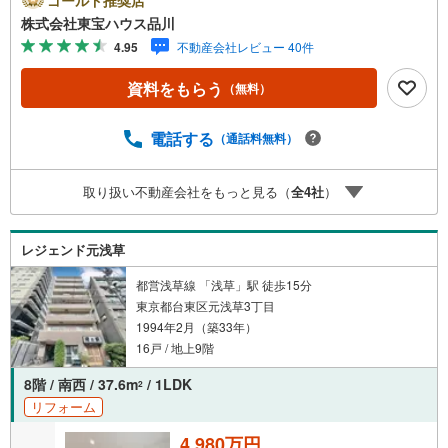
ゴールド推奨店
トを大切にしています。現地でしか分からないリアルな情
株式会社東宝ハウス品川
報も含めて、一緒に後悔しない住まい探しを進めていきま
4.95
不動産会社レビュー 40件
しょう。まずはお気軽にご相談ください。【Yahoo！ 不動
産キャンペーン対象店舗】当店で物件を成約するとPayPay
資料をもらう
（無料）
ボーナスライトがもらえる「Yahoo！ 不動産 物件ご成約キ
ャンペーン」の対象になります。「資料をもらう」「見学
予約をする」ボタンからお問い合わせください。※必ずYah
電話する
（通話料無料）
oo！ JAPAN IDでログインしてください。※PayPayボーナ
スライトは出金と譲渡はできません。ご案内・詳細な資料
取り扱い不動産会社をもっと見る（
全
4
社
）
のご請求はお気軽にどうぞ♪お電話でのお問い合わせも常
時受け付けております！お気軽にお問い合わせください。
レジェンド元浅草
都営浅草線 「浅草」駅 徒歩15分
東京都台東区元浅草3丁目
1994年2月（築33年）
16戸 / 地上9階
8階 / 南西 / 37.6m
/ 1LDK
2
リフォーム
4,980万円