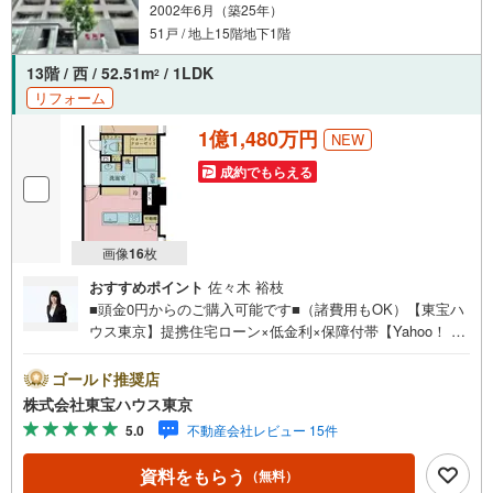
2002年6月（築25年）
51戸 / 地上15階地下1階
13階 / 西 / 52.51m
/ 1LDK
2
リフォーム
1億1,480万円
NEW
成約でもらえる
画像
16
枚
おすすめポイント
佐々木 裕枝
■頭金0円からのご購入可能です■（諸費用もOK）【東宝ハ
ウス東京】提携住宅ローン×低金利×保障付帯【Yahoo！ 不
動産キャンペーン対象店舗】当店で物件を成約するとPayP
ayボーナスライトがもらえる「Yahoo！ 不動産 物件ご成約
ゴールド推奨店
キャンペーン」の対象になります。「資料をもらう」「見
株式会社東宝ハウス東京
学予約をする」ボタンからお問い合わせください。※必ずY
5.0
不動産会社レビュー 15件
ahoo！ JAPAN IDでログインしてください。※PayPayボー
ナスライトは出金と譲渡はできません。ご案内・詳細な資
資料をもらう
（無料）
料のご請求はお気軽にどうぞ♪お電話でのお問い合わせも