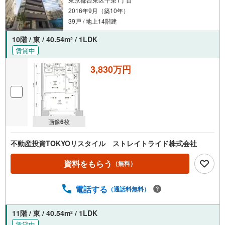
2016年9月（築10年）
39戸 / 地上14階建
10階 / 東 / 40.54m
/ 1LDK
2
賃貸中
3,830万円
画像
6
枚
不動産投資TOKYOリスタイル ストレイトライド株式会社
資料をもらう
（無料）
電話する
（通話料無料）
11階 / 東 / 40.54m
/ 1LDK
2
賃貸中