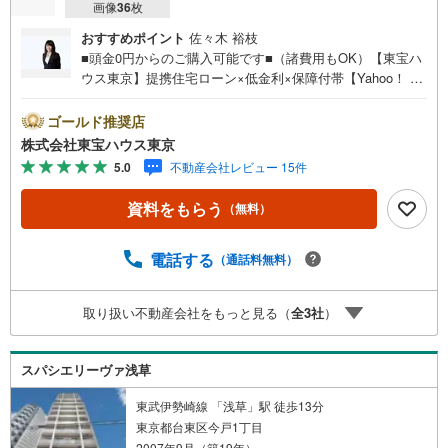
画像
36
枚
おすすめポイント
佐々木 裕枝
■頭金0円からのご購入可能です■（諸費用もOK）【東宝ハ
ウス東京】提携住宅ローン×低金利×保障付帯【Yahoo！ 不
動産キャンペーン対象店舗】当店で物件を成約するとPayP
ayボーナスライトがもらえる「Yahoo！ 不動産 物件ご成約
ゴールド推奨店
キャンペーン」の対象になります。「資料をもらう」「見
株式会社東宝ハウス東京
学予約をする」ボタンからお問い合わせください。※必ずY
5.0
不動産会社レビュー 15件
ahoo！ JAPAN IDでログインしてください。※PayPayボー
ナスライトは出金と譲渡はできません。ご案内・詳細な資
資料をもらう
（無料）
料のご請求はお気軽にどうぞ♪お電話でのお問い合わせも
常時受け付けております！お気軽にお問い合わせくださ
い。
電話する
（通話料無料）
取り扱い不動産会社をもっと見る（
全
3
社
）
スパシエリーヴァ浅草
東武伊勢崎線 「浅草」駅 徒歩13分
東京都台東区今戸1丁目
2007年9月（築19年）