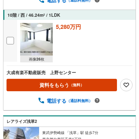
電話する
10階 / 西 / 46.24m
/ 1LDK
2
5,280万円
画像
26
枚
大成有楽不動産販売 上野センター
資料をもらう
（無料）
電話する
（通話料無料）
レアライズ浅草2
東武伊勢崎線 「浅草」駅 徒歩7分
東京都台東区千束1丁目