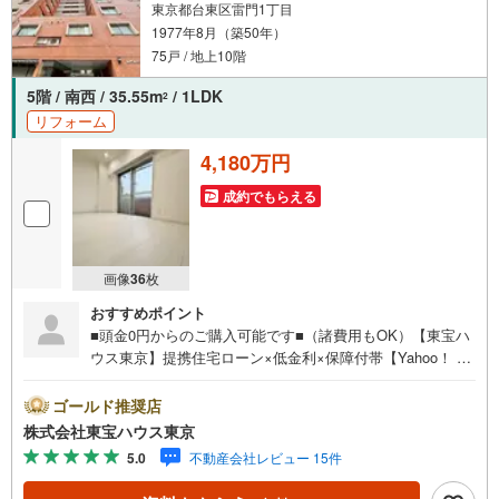
東京都台東区雷門1丁目
1977年8月（築50年）
75戸 / 地上10階
5階 / 南西 / 35.55m
/ 1LDK
2
リフォーム
4,180万円
成約でもらえる
画像
36
枚
おすすめポイント
■頭金0円からのご購入可能です■（諸費用もOK）【東宝ハ
ウス東京】提携住宅ローン×低金利×保障付帯【Yahoo！ 不
動産キャンペーン対象店舗】当店で物件を成約するとPayP
ayボーナスライトがもらえる「Yahoo！ 不動産 物件ご成約
ゴールド推奨店
キャンペーン」の対象になります。「資料をもらう」「見
株式会社東宝ハウス東京
学予約をする」ボタンからお問い合わせください。※必ずY
5.0
不動産会社レビュー 15件
ahoo！ JAPAN IDでログインしてください。※PayPayボー
ナスライトは出金と譲渡はできません。ご案内・詳細な資