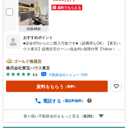
成約でもらえる
画像
36
枚
おすすめポイント
■頭金0円からのご購入可能です■（諸費用もOK）【東宝ハ
ウス東京】提携住宅ローン×低金利×保障付帯【Yahoo！ 不
動産キャンペーン対象店舗】当店で物件を成約するとPayP
ayボーナスライトがもらえる「Yahoo！ 不動産 物件ご成約
ゴールド推奨店
キャンペーン」の対象になります。「資料をもらう」「見
株式会社東宝ハウス東京
学予約をする」ボタンからお問い合わせください。※必ずY
5.0
不動産会社レビュー 15件
ahoo！ JAPAN IDでログインしてください。※PayPayボー
ナスライトは出金と譲渡はできません。ご案内・詳細な資
資料をもらう
（無料）
料のご請求はお気軽にどうぞ♪お電話でのお問い合わせも
常時受け付けております！お気軽にお問い合わせくださ
い。
電話する
（通話料無料）
取り扱い不動産会社をもっと見る（
全
2
社
）