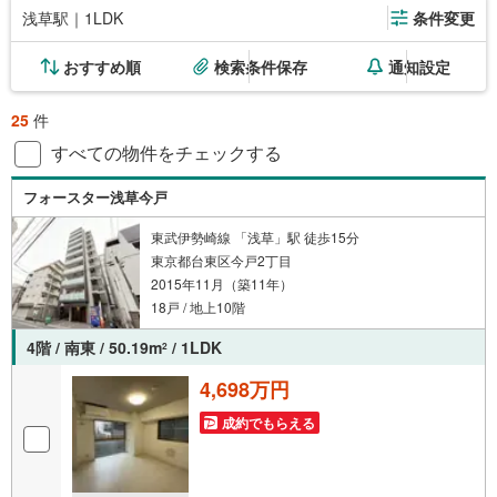
浅草駅｜1LDK
条件変更
おすすめ順
検索条件保存
通知設定
25
件
すべての物件をチェックする
フォースター浅草今戸
東武伊勢崎線 「浅草」駅 徒歩15分
東京都台東区今戸2丁目
2015年11月（築11年）
18戸 / 地上10階
4階 / 南東 / 50.19m
/ 1LDK
2
4,698万円
成約でもらえる