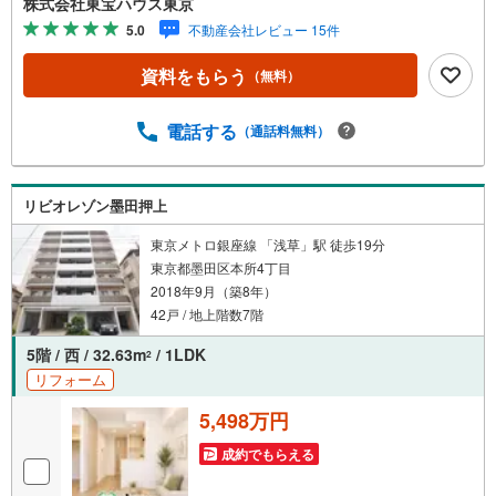
株式会社東宝ハウス東京
学予約をする」ボタンからお問い合わせください。※必ずY
5.0
不動産会社レビュー 15件
ahoo！ JAPAN IDでログインしてください。※PayPayボー
ナスライトは出金と譲渡はできません。ご案内・詳細な資
資料をもらう
（無料）
料のご請求はお気軽にどうぞ♪お電話でのお問い合わせも
常時受け付けております！お気軽にお問い合わせくださ
い。
電話する
（通話料無料）
リビオレゾン墨田押上
東京メトロ銀座線 「浅草」駅 徒歩19分
東京都墨田区本所4丁目
2018年9月（築8年）
42戸 / 地上階数7階
5階 / 西 / 32.63m
/ 1LDK
2
リフォーム
5,498万円
成約でもらえる