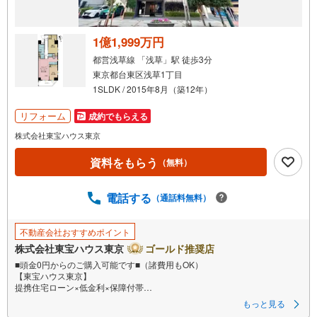
1億1,999万円
都営浅草線 「浅草」駅 徒歩3分
東京都台東区浅草1丁目
1SLDK / 2015年8月（築12年）
リフォーム
成約でもらえる
株式会社東宝ハウス東京
資料をもらう
（無料）
電話する
（通話料無料）
不動産会社おすすめポイント
株式会社東宝ハウス東京
ゴールド推奨店
■頭金0円からのご購入可能です■（諸費用もOK）
【東宝ハウス東京】
提携住宅ローン×低金利×保障付帯
もっと見る