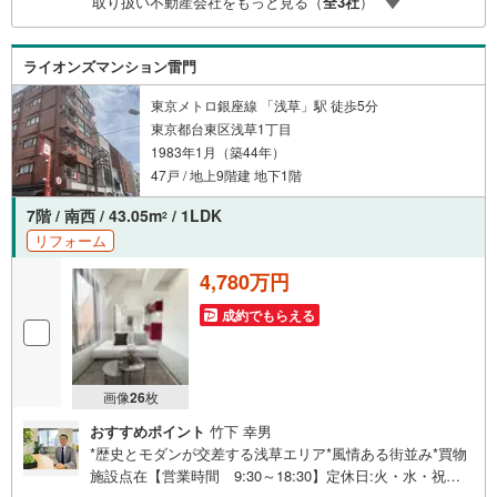
取り扱い不動産会社をもっと見る（
全
3
社
）
ライオンズマンション雷門
東京メトロ銀座線 「浅草」駅 徒歩5分
東京都台東区浅草1丁目
1983年1月（築44年）
47戸 / 地上9階建 地下1階
7階 / 南西 / 43.05m
/ 1LDK
2
リフォーム
4,780万円
成約でもらえる
画像
26
枚
おすすめポイント
竹下 幸男
*歴史とモダンが交差する浅草エリア*風情ある街並み*買物
施設点在【営業時間 9:30～18:30】定休日:火・水・祝日