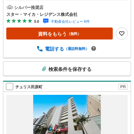
当日の見学も可能です。人気物件には特に問い合わせが集
中するため、お早めにお電話ください。上記時間はお電話
シルバー推奨店
が繋がりやすくなっております。「室内・現地を見学す
スター・マイカ・レジデンス株式会社
る」ボタンよりご予約いただくとご見学がスムーズです。
5.0
不動産会社レビュー 6件
【弊社について】スター・マイカ・レジデンスは、スタ
ー・マイカ・ホールディングス（東証プライム上場）のグ
資料をもらう
（無料）
ループ会社です。【各種ご相談も承っております】・引越
し業者のご紹介や、入居後オプションサポート・税金、住
宅ローンについて・FPによるライフプランシュミレーショ
電話する
（通話料無料）
ン----Yahoo！ 不動産キャンペーン対象店舗----当店で物件を
成約するとPayPayボーナスがもらえる「Yahoo！不動産物
こ
件ご成約キャンペーン」の対象になります。※yahoo！JAP
検索条件を保存する
の
AN IDでログインしてください※Pay Payボーナスは出金と
検
譲渡はできません
索
チュリス田原町
PR
条
件
で
通
知
を
受