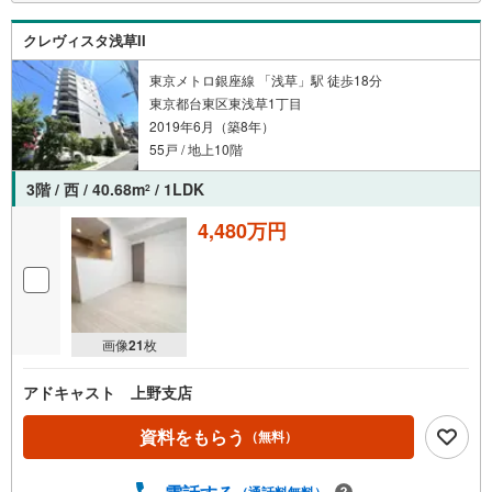
【Yahoo！ 不動産キャンペーン対象店舗】
当店で物件を成約するとPayPayボーナスライトがもらえる
クレヴィスタ浅草II
「Yahoo！ 不動産 物件ご成約キャンペーン」の対象になります。
「資料をもらう」「見学予約をする」ボタンからお問い合わせください。
※必ずYahoo！ JAPAN IDでログインしてください。
東京メトロ銀座線 「浅草」駅 徒歩18分
※PayPayボーナスライトは出金と譲渡はできません。
東京都台東区東浅草1丁目
2019年6月（築8年）
55戸 / 地上10階
ご案内・詳細な資料のご請求はお気軽にどうぞ♪
お電話でのお問い合わせも常時受け付けております！
3階 / 西 / 40.68m
/ 1LDK
2
お気軽にお問い合わせください。
4,480万円
画像
21
枚
アドキャスト 上野支店
資料をもらう
（無料）
（通話料無料）