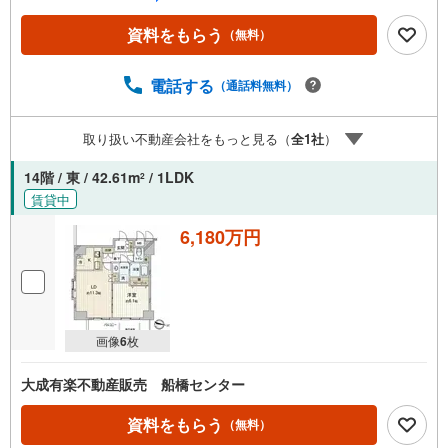
リット」 （1）【業界最低水準の提携住宅ローン】「他社
で断られた」「借入がある」方も独自審査で多数承認！優
資料をもらう
（無料）
遇金利と各種手数料0円でお得に。（2）【未来カレンダー
で資金の不安ゼロへ】専用ソフトで将来の家計を無料シミ
ュレーション。「月々いくらなら安心か」をプロが明確に
電話する
（通話料無料）
します。（3）【ご購入後の生涯サポート】売って終わりで
はありません。専属FPがお引渡し後も一生涯お守りしま
取り扱い不動産会社をもっと見る（
全
1
社
）
す。 Yahoo！不動産キャンペーン対象店舗 当店でのご成約
でPayPayボーナスがもらえるキャンペーン対象です！※必
14階 / 東 / 42.61m
/ 1LDK
2
ずYahoo！ JAPAN IDでログインの上お問い合わせくださ
賃貸中
い。
6,180万円
画像
6
枚
大成有楽不動産販売 船橋センター
資料をもらう
（無料）