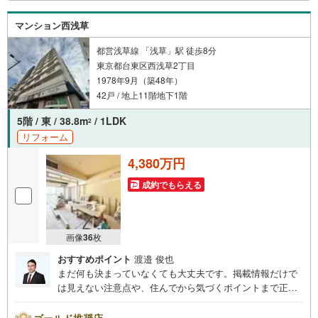
【Yahoo！ 不動産キャンペーン対象店舗】
当店で物件を成約するとPayPayボーナスライトがもらえる
マンション西浅草
「Yahoo！ 不動産 物件ご成約キャンペーン」の対象になります。
「資料をもらう」「見学予約をする」ボタンからお問い合わせください。
※必ずYahoo！ JAPAN IDでログインしてください。
都営浅草線 「浅草」駅 徒歩8分
※PayPayボーナスライトは出金と譲渡はできません。
東京都台東区西浅草2丁目
1978年9月（築48年）
42戸 / 地上11階地下1階
ご案内・詳細な資料のご請求はお気軽にどうぞ♪
お電話でのお問い合わせも常時受け付けております！
5階 / 東 / 38.8m
/ 1LDK
2
リフォーム
お気軽にお問い合わせください。
4,380万円
成約でもらえる
画像
36
枚
おすすめポイント
渡邉 俊也
まだ何も決まっていなくても大丈夫です。掲載情報だけで
は見えない注意点や、住んでから気づくポイントまで正直
にお伝えします。東宝ハウス品川では、良いことも悪いこ
とも包み隠さずお伝えし、「納得して選ぶ」ためのサポー