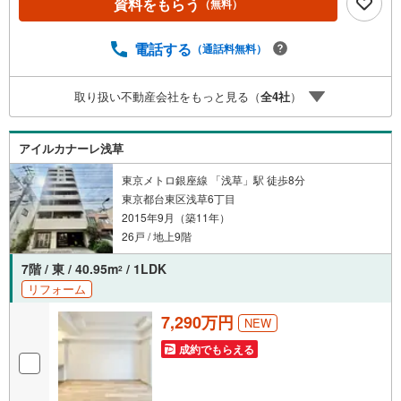
資料をもらう
（無料）
料のご請求はお気軽にどうぞ♪お電話でのお問い合わせも
常時受け付けております！お気軽にお問い合わせくださ
い。
電話する
（通話料無料）
取り扱い不動産会社をもっと見る（
全
4
社
）
アイルカナーレ浅草
東京メトロ銀座線 「浅草」駅 徒歩8分
東京都台東区浅草6丁目
2015年9月（築11年）
26戸 / 地上9階
7階 / 東 / 40.95m
/ 1LDK
2
リフォーム
7,290万円
NEW
成約でもらえる