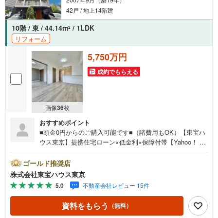
42戸 / 地上14階建
10階 / 東 / 44.14m
/ 1LDK
2
リフォーム
5,750万円
成約でもらえる
画像
36
枚
おすすめポイント
■頭金0円からのご購入可能です■（諸費用もOK）【東宝ハ
ウス東京】提携住宅ローン×低金利×保障付帯【Yahoo！ 不
動産キャンペーン対象店舗】当店で物件を成約するとPayP
ayボーナスライトがもらえる「Yahoo！ 不動産 物件ご成約
ゴールド推奨店
キャンペーン」の対象になります。「資料をもらう」「見
株式会社東宝ハウス東京
学予約をする」ボタンからお問い合わせください。※必ずY
5.0
不動産会社レビュー 15件
ahoo！ JAPAN IDでログインしてください。※PayPayボー
ナスライトは出金と譲渡はできません。ご案内・詳細な資
資料をもらう
（無料）
料のご請求はお気軽にどうぞ♪お電話でのお問い合わせも