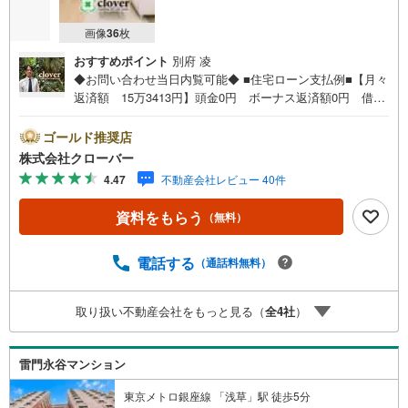
画像
36
枚
おすすめポイント
別府 凌
◆お問い合わせ当日内覧可能◆ ■住宅ローン支払例■【月々
返済額 15万3413円】頭金0円 ボーナス返済額0円 借入
額5498万円 金利0.93％（変動金利） 35年返済の場合
●住宅ローン、諸費用ローンお気軽にご相談下さい！墨田区
ゴールド推奨店
本所に佇むリビオレゾン墨田押上。ペット2匹飼育可能。浅
株式会社クローバー
草線「本所吾妻橋」駅徒歩8分。半蔵門線・浅草線・押上線
4.47
不動産会社レビュー 40件
「押上」駅徒歩11分と複数路線利用可能で利便性に富んだ
立地です。周辺には買い物施設や飲食店が多くあります。
資料をもらう
（無料）
東京スカイツリーまで11分で行けます。2018年9月築RC造
の7階建て。総戸数42戸の新耐震基準マンション。敷地内に
駐車場・駐輪場・バイク置き場有。お部屋は5階西向、新規
電話する
（通話料無料）
リノベ済。■今すぐ見たい！■ローンが心配■買う方が得な
の？■分からない事、何でもご相談下さい。■随時！内覧可
取り扱い不動産会社をもっと見る（
全
4
社
）
能です！■平日・土日・祝祭日…日程・時間はいつでも調整
可能。ご指定の場所にお車でお迎えに上がります。■不動産
購入のご相談も随時開催中！■ ○住宅ローンのご相談 ○
雷門永谷マンション
買換えのご相談 ○ご自宅査定のご相談 ○弊社買取も行っ
ております！
東京メトロ銀座線 「浅草」駅 徒歩5分