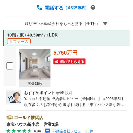
常時受け付けております！お気軽にお問い合わせくださ
い。
電話する
（通話料無料）
取り扱い不動産会社をもっと見る（
全
1
社
）
10階 / 東 / 40.59m
/ 1LDK
2
リフォーム
5,750万円
成約でもらえる
画像
36
枚
おすすめポイント
岩崎 快斗
Yahoo！不動産 成約者レビュー【全国No.1】 ※2026年5月
現在多くのお客様から選ばれ続ける「東宝ハウス新小岩」
が、圧倒的な実力でお住まい探しをサポートします！■本日
見学OK■営業時間内（9:00～20:00）はお電話でのご連絡が
ゴールド推奨店
スムーズです。ご自宅への送迎・最寄駅でのお待ち合わせ
東宝ハウス新小岩 営業3課
等、お気軽にご相談ください。 選ばれる3つの「圧倒的メ
4.84
不動産会社レビュー 66件