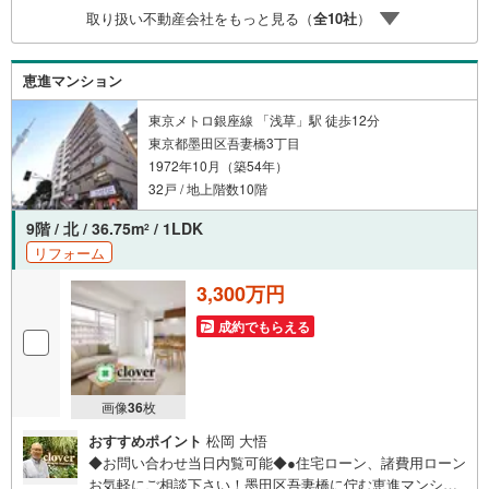
の？■分からない事、何でもご相談下さい。■随時！内覧可
取り扱い不動産会社をもっと見る（
全
10
社
）
能です！■平日・土日・祝祭日…日程・時間はいつでも調整
可能。ご指定の場所にお車でお迎えに上がります。■不動産
購入のご相談も随時開催中！■ ○住宅ローンのご相談 ○
恵進マンション
買換えのご相談 ○ご自宅査定のご相談 ○弊社買取も行っ
ております！
東京メトロ銀座線 「浅草」駅 徒歩12分
東京都墨田区吾妻橋3丁目
1972年10月（築54年）
32戸 / 地上階数10階
9階 / 北 / 36.75m
/ 1LDK
2
リフォーム
3,300万円
成約でもらえる
画像
36
枚
おすすめポイント
松岡 大悟
◆お問い合わせ当日内覧可能◆●住宅ローン、諸費用ローン
お気軽にご相談下さい！墨田区吾妻橋に佇む恵進マンショ