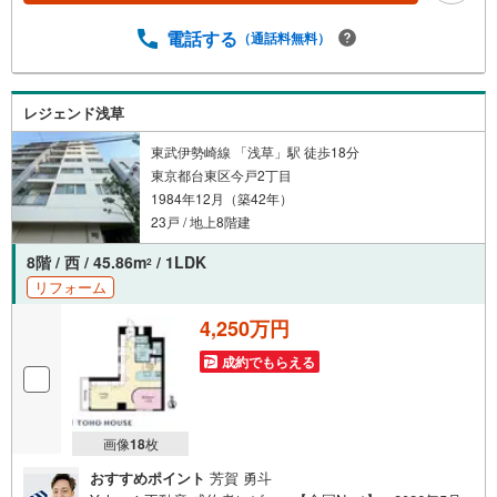
常時受け付けております！お気軽にお問い合わせくださ
い。
電話する
（通話料無料）
レジェンド浅草
東武伊勢崎線 「浅草」駅 徒歩18分
東京都台東区今戸2丁目
1984年12月（築42年）
23戸 / 地上8階建
8階 / 西 / 45.86m
/ 1LDK
2
リフォーム
4,250万円
成約でもらえる
画像
18
枚
おすすめポイント
芳賀 勇斗