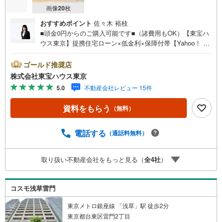
画像
20
枚
おすすめポイント
佐々木 裕枝
■頭金0円からのご購入可能です■（諸費用もOK）【東宝ハ
ウス東京】提携住宅ローン×低金利×保障付帯【Yahoo！ 不
動産キャンペーン対象店舗】当店で物件を成約するとPayP
ayボーナスライトがもらえる「Yahoo！ 不動産 物件ご成約
ゴールド推奨店
キャンペーン」の対象になります。「資料をもらう」「見
株式会社東宝ハウス東京
学予約をする」ボタンからお問い合わせください。※必ずY
5.0
不動産会社レビュー 15件
ahoo！ JAPAN IDでログインしてください。※PayPayボー
ナスライトは出金と譲渡はできません。ご案内・詳細な資
資料をもらう
（無料）
料のご請求はお気軽にどうぞ♪お電話でのお問い合わせも
常時受け付けております！お気軽にお問い合わせくださ
い。
電話する
（通話料無料）
取り扱い不動産会社をもっと見る（
全
4
社
）
コスモ浅草雷門
東京メトロ銀座線 「浅草」駅 徒歩2分
東京都台東区雷門2丁目