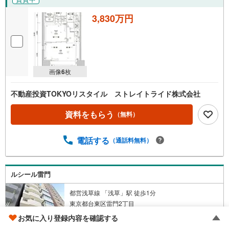
3,830万円
画像
6
枚
不動産投資TOKYOリスタイル ストレイトライド株式会社
資料をもらう
（無料）
電話する
（通話料無料）
ルシール雷門
都営浅草線 「浅草」駅 徒歩1分
東京都台東区雷門2丁目
1984年5月（築43年）
お気に入り登録内容を確認する
30戸 / 地上11階建