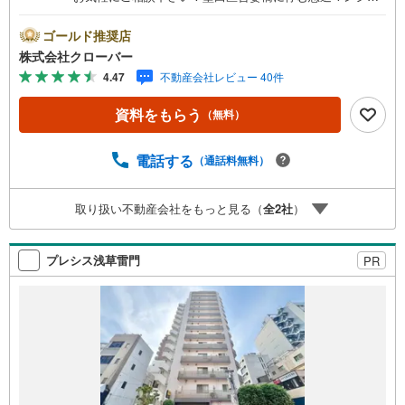
ン。大切なペットと一緒に暮らせるマンションです（体長5
0センチ以内、1住戸1頭まで）。都営浅草線「本所吾妻橋」
ゴールド推奨店
駅から徒歩1分という立地のため、エントランスからは東京
株式会社クローバー
スカイツリーが丸見え。もちろんソライエなどでのお買い
4.47
不動産会社レビュー 40件
物も簡単に楽しめる立地です。1972年築の建物は鉄骨鉄筋
コンクリート造10階建ての全35世帯。お部屋は高層9階部
資料をもらう
（無料）
分のカドで内装リノベーション済み。■今すぐ見たい！■ロ
ーンが心配■買う方が得なの？■分からない事、何でもご相
談下さい。■随時！内覧可能です！■平日・土日・祝祭日…
電話する
（通話料無料）
日程・時間はいつでも調整可能。ご指定の場所にお車でお
迎えに上がります。■不動産購入のご相談も随時開催中！■
取り扱い不動産会社をもっと見る（
全
2
社
）
○住宅ローンのご相談 ○買換えのご相談 ○ご自宅査定
のご相談 ○弊社買取も行っております！
プレシス浅草雷門
PR