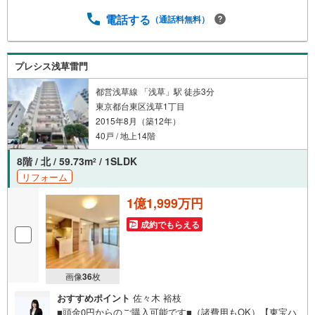
電話する
（通話料無料）
プレシス浅草雷門
都営浅草線 「浅草」駅 徒歩3分
東京都台東区浅草1丁目
2015年8月（築12年）
40戸 / 地上14階
8階 / 北 / 59.73m
/ 1SLDK
2
リフォーム
1億1,999万円
成約でもらえる
画像
36
枚
おすすめポイント
佐々木 裕枝
■頭金0円からのご購入可能です■（諸費用もOK）【東宝ハ