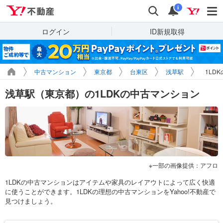
Yahoo!不動産
検索
通知
i
ログイン
ID新規取得
中古マンション
東京都
台東区
浅草駅
1LD
浅草駅（東京都）の1LDKの中古マンション
一部の画像提供：アフロ
1LDKの中古マンションはアイテムや家具のレイアウトによって広く快適
に使うことができます。1LDKの理想の中古マンションをYahoo!不動産で
見つけましょう。