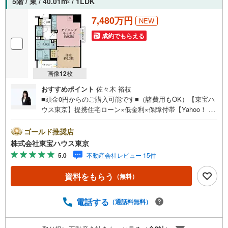
5階 / 東 / 40.01m
/ 1LDK
2
7,480万円
NEW
成約でもらえる
画像
12
枚
おすすめポイント
佐々木 裕枝
■頭金0円からのご購入可能です■（諸費用もOK）【東宝ハ
ウス東京】提携住宅ローン×低金利×保障付帯【Yahoo！ 不
動産キャンペーン対象店舗】当店で物件を成約するとPayP
ayボーナスライトがもらえる「Yahoo！ 不動産 物件ご成約
ゴールド推奨店
キャンペーン」の対象になります。「資料をもらう」「見
株式会社東宝ハウス東京
学予約をする」ボタンからお問い合わせください。※必ずY
5.0
不動産会社レビュー 15件
ahoo！ JAPAN IDでログインしてください。※PayPayボー
ナスライトは出金と譲渡はできません。ご案内・詳細な資
資料をもらう
（無料）
料のご請求はお気軽にどうぞ♪お電話でのお問い合わせも
常時受け付けております！お気軽にお問い合わせくださ
い。
電話する
（通話料無料）