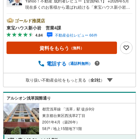
Yahoo！不動産 成約者レビュー【全国No.1】 ※2026年5月
現在多くのお客様から選ばれ続ける「東宝ハウス新小岩」
が、圧倒的な実力でお住まい探しをサポートします！■本日
見学OK■営業時間内（9:00～20:00）はお電話でのご連絡が
ゴールド推奨店
スムーズです。ご自宅への送迎・最寄駅でのお待ち合わせ
東宝ハウス新小岩 営業4課
等、お気軽にご相談ください。 選ばれる3つの「圧倒的メ
4.84
不動産会社レビュー 66件
リット」 （1）【業界最低水準の提携住宅ローン】「他社
で断られた」「借入がある」方も独自審査で多数承認！優
資料をもらう
（無料）
遇金利と各種手数料0円でお得に。（2）【未来カレンダー
で資金の不安ゼロへ】専用ソフトで将来の家計を無料シミ
ュレーション。「月々いくらなら安心か」をプロが明確に
電話する
（通話料無料）
します。（3）【ご購入後の生涯サポート】売って終わりで
はありません。専属FPがお引渡し後も一生涯お守りしま
取り扱い不動産会社をもっと見る（
全
2
社
）
す。 Yahoo！不動産キャンペーン対象店舗 当店でのご成約
でPayPayボーナスがもらえるキャンペーン対象です！※必
ずYahoo！ JAPAN IDでログインの上お問い合わせくださ
アルシオン浅草国際通り
い。
都営浅草線 「浅草」駅 徒歩9分
東京都台東区西浅草2丁目
2001年4月（築26年）
58戸 / 地上15階地下1階