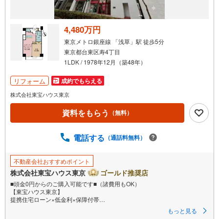
け
取
る
4,480万円
・
東京メトロ銀座線 「浅草」駅 徒歩5分
条
東京都台東区寿4丁目
件
1LDK / 1978年12月（築48年）
を
マ
リフォーム
成約でもらえる
イ
株式会社東宝ハウス東京
ペ
資料をもらう
ー
（無料）
ジ
に
電話する
（通話料無料）
保
存
不動産会社おすすめポイント
す
株式会社東宝ハウス東京
ゴールド推奨店
る
■頭金0円からのご購入可能です■（諸費用もOK）
【東宝ハウス東京】
提携住宅ローン×低金利×保障付帯
もっと見る