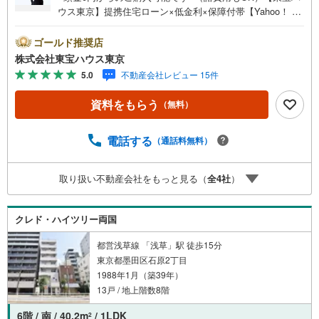
ウス東京】提携住宅ローン×低金利×保障付帯【Yahoo！ 不
動産キャンペーン対象店舗】当店で物件を成約するとPayP
ayボーナスライトがもらえる「Yahoo！ 不動産 物件ご成約
ゴールド推奨店
キャンペーン」の対象になります。「資料をもらう」「見
株式会社東宝ハウス東京
学予約をする」ボタンからお問い合わせください。※必ずY
5.0
不動産会社レビュー 15件
ahoo！ JAPAN IDでログインしてください。※PayPayボー
ナスライトは出金と譲渡はできません。ご案内・詳細な資
資料をもらう
（無料）
料のご請求はお気軽にどうぞ♪お電話でのお問い合わせも
常時受け付けております！お気軽にお問い合わせくださ
い。
電話する
（通話料無料）
取り扱い不動産会社をもっと見る（
全
4
社
）
クレド・ハイツリー両国
都営浅草線 「浅草」駅 徒歩15分
東京都墨田区石原2丁目
1988年1月（築39年）
13戸 / 地上階数8階
6階 / 南 / 40.2m
/ 1LDK
2