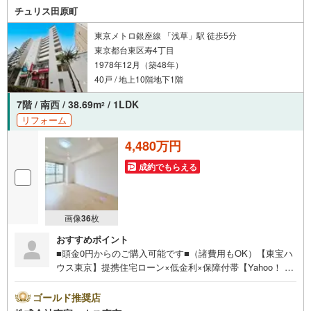
チュリス田原町
東京メトロ銀座線 「浅草」駅 徒歩5分
東京都台東区寿4丁目
1978年12月（築48年）
40戸 / 地上10階地下1階
7階 / 南西 / 38.69m
/ 1LDK
2
リフォーム
4,480万円
成約でもらえる
画像
36
枚
おすすめポイント
■頭金0円からのご購入可能です■（諸費用もOK）【東宝ハ
ウス東京】提携住宅ローン×低金利×保障付帯【Yahoo！ 不
動産キャンペーン対象店舗】当店で物件を成約するとPayP
ayボーナスライトがもらえる「Yahoo！ 不動産 物件ご成約
ゴールド推奨店
キャンペーン」の対象になります。「資料をもらう」「見