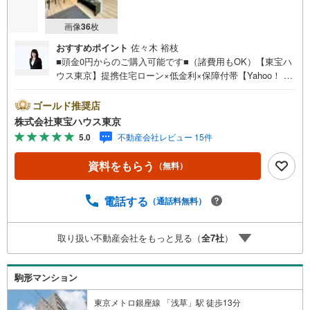
画像
36
枚
おすすめポイント
佐々木 裕枝
■頭金0円からのご購入可能です■（諸費用もOK）【東宝ハ
ウス東京】提携住宅ローン×低金利×保障付帯【Yahoo！ 不
動産キャンペーン対象店舗】当店で物件を成約するとPayP
ayボーナスライトがもらえる「Yahoo！ 不動産 物件ご成約
ゴールド推奨店
キャンペーン」の対象になります。「資料をもらう」「見
株式会社東宝ハウス東京
学予約をする」ボタンからお問い合わせください。※必ずY
5.0
不動産会社レビュー 15件
ahoo！ JAPAN IDでログインしてください。※PayPayボー
ナスライトは出金と譲渡はできません。ご案内・詳細な資
資料をもらう
（無料）
料のご請求はお気軽にどうぞ♪お電話でのお問い合わせも
常時受け付けております！お気軽にお問い合わせくださ
い。
電話する
（通話料無料）
取り扱い不動産会社をもっと見る（
全
7
社
）
駒形マンション
東京メトロ銀座線 「浅草」駅 徒歩13分