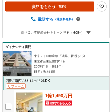
ナスライトは出金と譲渡はできません。ご案内・詳細な資
資料をもらう
（無料）
料のご請求はお気軽にどうぞ♪お電話でのお問い合わせも
常時受け付けております！お気軽にお問い合わせくださ
い。
電話する
（通話料無料）
取り扱い不動産会社をもっと見る（
全
3
社
）
ダイナシティ雷門
東京メトロ銀座線 「浅草」駅 徒歩2分
東京都台東区雷門2丁目
2005年1月（築22年）
58戸 / 地上14階
7階 / 南西 / 55.14m
/ 2LDK
2
リフォーム
1億1,490万円
成約でもらえる