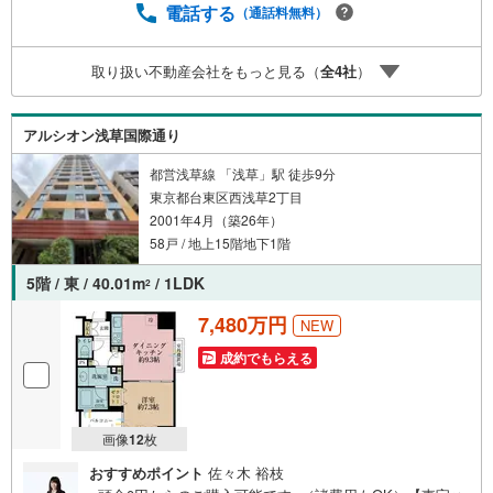
い。
電話する
（通話料無料）
取り扱い不動産会社をもっと見る（
全
4
社
）
アルシオン浅草国際通り
都営浅草線 「浅草」駅 徒歩9分
東京都台東区西浅草2丁目
2001年4月（築26年）
58戸 / 地上15階地下1階
5階 / 東 / 40.01m
/ 1LDK
2
7,480万円
NEW
成約でもらえる
画像
12
枚
おすすめポイント
佐々木 裕枝