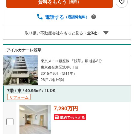
資料をもらう
（無料）
料のご請求はお気軽にどうぞ♪お電話でのお問い合わせも
常時受け付けております！お気軽にお問い合わせくださ
い。
電話する
（通話料無料）
取り扱い不動産会社をもっと見る（
全
3
社
）
アイルカナーレ浅草
東京メトロ銀座線 「浅草」駅 徒歩8分
東京都台東区浅草6丁目
2015年9月（築11年）
26戸 / 地上9階
7階 / 東 / 40.95m
/ 1LDK
2
リフォーム
7,290万円
成約でもらえる