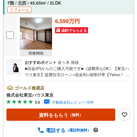
7階 / 北西 / 45.65m
/ 2LDK
2
リフォーム
6,599万円
成約でもらえる
画像
35
枚
おすすめポイント
佐々木 裕枝
■頭金0円からのご購入可能です■（諸費用もOK）【東宝ハ
ウス東京】提携住宅ローン×低金利×保障付帯【Yahoo！ 不
動産キャンペーン対象店舗】当店で物件を成約するとPayP
ayボーナスライトがもらえる「Yahoo！ 不動産 物件ご成約
ゴールド推奨店
キャンペーン」の対象になります。「資料をもらう」「見
株式会社東宝ハウス東京
学予約をする」ボタンからお問い合わせください。※必ずY
5.0
不動産会社レビュー 15件
ahoo！ JAPAN IDでログインしてください。※PayPayボー
ナスライトは出金と譲渡はできません。ご案内・詳細な資
資料をもらう
（無料）
料のご請求はお気軽にどうぞ♪お電話でのお問い合わせも
常時受け付けております！お気軽にお問い合わせくださ
い。
電話する
（通話料無料）