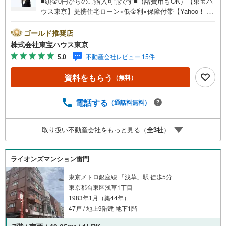
■頭金0円からのご購入可能です■（諸費用もOK）【東宝ハ
ウス東京】提携住宅ローン×低金利×保障付帯【Yahoo！ 不
動産キャンペーン対象店舗】当店で物件を成約するとPayP
ayボーナスライトがもらえる「Yahoo！ 不動産 物件ご成約
ゴールド推奨店
キャンペーン」の対象になります。「資料をもらう」「見
株式会社東宝ハウス東京
学予約をする」ボタンからお問い合わせください。※必ずY
5.0
不動産会社レビュー 15件
ahoo！ JAPAN IDでログインしてください。※PayPayボー
ナスライトは出金と譲渡はできません。ご案内・詳細な資
資料をもらう
（無料）
料のご請求はお気軽にどうぞ♪お電話でのお問い合わせも
常時受け付けております！お気軽にお問い合わせくださ
い。
電話する
（通話料無料）
取り扱い不動産会社をもっと見る（
全
3
社
）
ライオンズマンション雷門
東京メトロ銀座線 「浅草」駅 徒歩5分
東京都台東区浅草1丁目
1983年1月（築44年）
47戸 / 地上9階建 地下1階