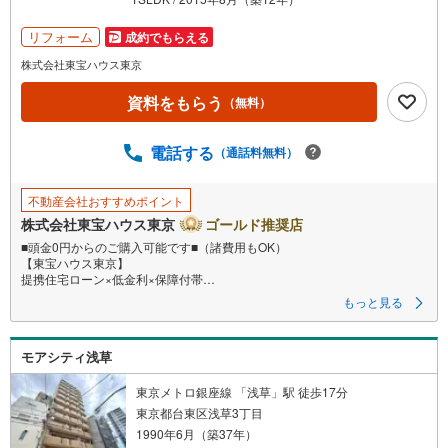
を
マ
リフォーム
成約でもらえる
イ
株式会社東宝ハウス東京
ペ
資料をもらう
ー
（無料）
ジ
に
電話する
（通話料無料）
保
存
不動産会社おすすめポイント
す
株式会社東宝ハウス東京
ゴールド推奨店
る
■頭金0円からのご購入可能です■（諸費用もOK）
【東宝ハウス東京】
提携住宅ローン×低金利×保障付帯
もっと見る
【Yahoo！ 不動産キャンペーン対象店舗】
当店で物件を成約するとPayPayボーナスライトがもらえる
モアシティ浅草
「Yahoo！ 不動産 物件ご成約キャンペーン」の対象になります。
「資料をもらう」「見学予約をする」ボタンからお問い合わせください。
※必ずYahoo！ JAPAN IDでログインしてください。
東京メトロ銀座線 「浅草」駅 徒歩17分
※PayPayボーナスライトは出金と譲渡はできません。
東京都台東区浅草3丁目
1990年6月（築37年）