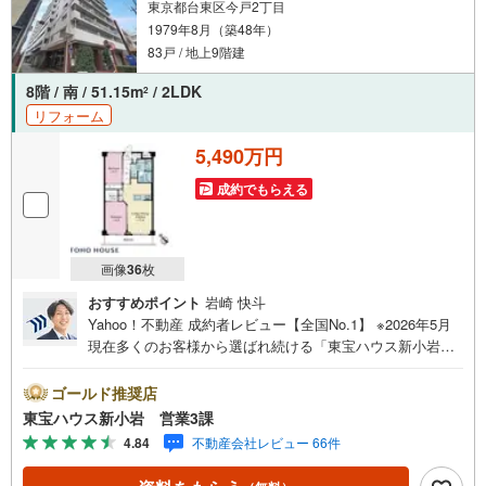
東京都台東区今戸2丁目
1979年8月（築48年）
83戸 / 地上9階建
8階 / 南 / 51.15m
/ 2LDK
2
リフォーム
5,490万円
成約でもらえる
画像
36
枚
おすすめポイント
岩崎 快斗
Yahoo！不動産 成約者レビュー【全国No.1】 ※2026年5月
現在多くのお客様から選ばれ続ける「東宝ハウス新小岩」
が、圧倒的な実力でお住まい探しをサポートします！■本日
見学OK■営業時間内（9:00～20:00）はお電話でのご連絡が
ゴールド推奨店
スムーズです。ご自宅への送迎・最寄駅でのお待ち合わせ
東宝ハウス新小岩 営業3課
等、お気軽にご相談ください。 選ばれる3つの「圧倒的メ
4.84
不動産会社レビュー 66件
リット」 （1）【業界最低水準の提携住宅ローン】「他社
で断られた」「借入がある」方も独自審査で多数承認！優