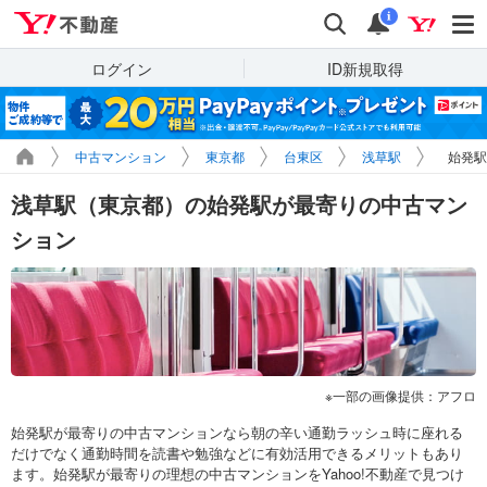
Yahoo!不動産
検索
通知
i
ログイン
ID新規取得
中古マンション
東京都
台東区
浅草駅
始発駅
浅草駅（東京都）の始発駅が最寄りの中古マン
ション
一部の画像提供：アフロ
始発駅が最寄りの中古マンションなら朝の辛い通勤ラッシュ時に座れる
だけでなく通勤時間を読書や勉強などに有効活用できるメリットもあり
ます。始発駅が最寄りの理想の中古マンションをYahoo!不動産で見つけ