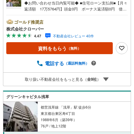
◆お問い合わせ当日内覧可能◆ ■住宅ローン支払例■【月々
返済額 17万5764円】頭金0円 ボーナス返済額0円 借入
額6299万円 金利0.93％（変動金利） 35年返済の場合
●住宅ローン、諸費用ローンお気軽にご相談下さい！墨田区
ゴールド推奨店
向島に佇む向島パークハイツ。東武スカイツリーライン
株式会社クローバー
「とうきょうスカイツリー」駅徒歩7分、都営浅草線「本所
4.47
不動産会社レビュー 40件
吾妻橋」駅徒歩9分、半蔵門線ほか「押上」駅徒歩10分。東
京ソラマチまで徒歩6分、お買い物にも便利な立地で生活環
資料をもらう
（無料）
境良好。1982年築、SRC12階建て、総戸数37戸の管理体制
良好なマンションです。オートロック付きでセキュリティ
安心。お部屋は6階部分、収納充実の新規内装リノベーショ
電話する
（通話料無料）
ン物件。■今すぐ見たい！■ローンが心配■買う方が得な
の？■分からない事、何でもご相談下さい。■随時！内覧可
取り扱い不動産会社をもっと見る（
全
9
社
）
能です！■平日・土日・祝祭日…日程・時間はいつでも調整
可能。ご指定の場所にお車でお迎えに上がります。■不動産
購入のご相談も随時開催中！■ ○住宅ローンのご相談 ○
グリーンキャピタル浅草
買換えのご相談 ○ご自宅査定のご相談 ○弊社買取も行っ
ております！
都営浅草線 「浅草」駅 徒歩6分
東京都台東区寿4丁目
1988年6月（築39年）
76戸 / 地上12階