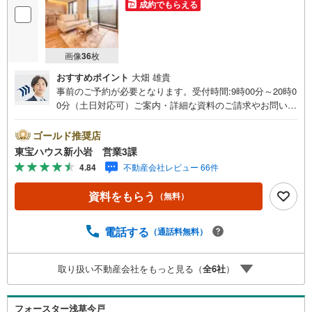
成約でもらえる
画像
36
枚
おすすめポイント
大畑 雄貴
事前のご予約が必要となります。受付時間:9時00分～20時0
0分（土日対応可）ご案内・詳細な資料のご請求やお問い合
わせも常時受け付けております！ Yahoo！ 不動産キャンペ
ーン対象店舗 当店で物件を成約するとPayPayボーナスラ
ゴールド推奨店
イトがもらえる「ご成約キャンペーン」の対象になりま
東宝ハウス新小岩 営業3課
す。「資料をもらう」「見学予約をする」ボタンからお問
4.84
不動産会社レビュー 66件
い合わせください。※必ずYahoo！ JAPAN IDでログインし
てください。※PayPayボーナスライトは出金と譲渡はでき
資料をもらう
（無料）
ません。有効期限は付与日から60日です。■住宅ローンは
『東宝ハウス新小岩の提携ローン』にお任せください。 頭
金0円からのご購入可能です（諸費用もOK）お気楽にお問
電話する
（通話料無料）
い合わせください。 現地ご見学*曜日・時間帯問わず柔軟
に対応させて頂きます。*空室の物件においても事前に鍵の
取り扱い不動産会社をもっと見る（
全
6
社
）
手配が必要な場合があります。*居住中の物件は事前に売主
様との日程調整が必要です。*物件によっては当日のご見学
希望にお応えできない場合がございます。ご来店、心より
フォースター浅草今戸