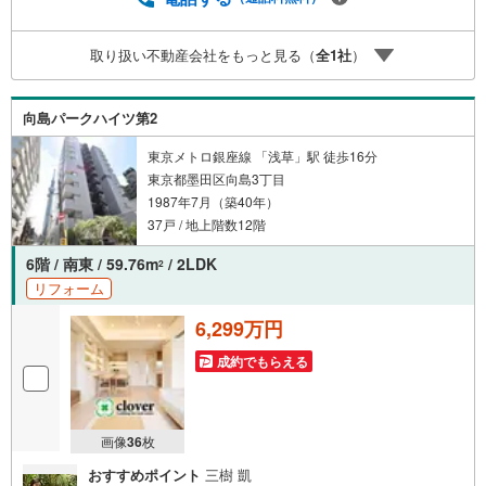
日程・時間はいつでも調整可能。ご指定の場所にお車でお
迎えに上がります。■不動産購入のご相談も随時開催中！■
取り扱い不動産会社をもっと見る（
全
1
社
）
○住宅ローンのご相談 ○買換えのご相談 ○ご自宅査定
のご相談 ○弊社買取も行っております！
向島パークハイツ第2
東京メトロ銀座線 「浅草」駅 徒歩16分
東京都墨田区向島3丁目
1987年7月（築40年）
37戸 / 地上階数12階
6階 / 南東 / 59.76m
/ 2LDK
2
リフォーム
6,299万円
成約でもらえる
画像
36
枚
おすすめポイント
三樹 凱