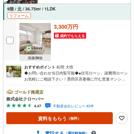
9階 / 北 / 36.75m
/ 1LDK
2
リフォーム
3,300万円
成約でもらえる
画像
36
枚
おすすめポイント
松岡 大悟
◆お問い合わせ当日内覧可能◆●住宅ローン、諸費用ローン
お気軽にご相談下さい！墨田区吾妻橋に佇む恵進マンショ
ン。大切なペットと一緒に暮らせるマンションです（体長5
0センチ以内、1住戸1頭まで）。都営浅草線「本所吾妻橋」
ゴールド推奨店
駅から徒歩1分という立地のため、エントランスからは東京
株式会社クローバー
スカイツリーが丸見え。もちろんソライエなどでのお買い
4.47
不動産会社レビュー 40件
物も簡単に楽しめる立地です。1972年築の建物は鉄骨鉄筋
コンクリート造10階建ての全35世帯。お部屋は高層9階部
資料をもらう
（無料）
分のカドで内装リノベーション済み。■今すぐ見たい！■ロ
ーンが心配■買う方が得なの？■分からない事、何でもご相
談下さい。■随時！内覧可能です！■平日・土日・祝祭日…
電話する
（通話料無料）