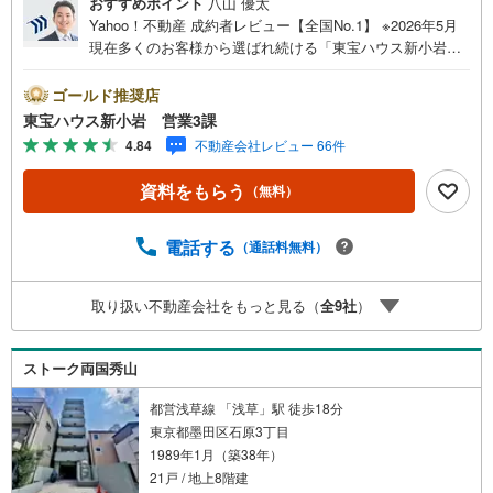
おすすめポイント
八山 優太
Yahoo！不動産 成約者レビュー【全国No.1】 ※2026年5月
現在多くのお客様から選ばれ続ける「東宝ハウス新小岩」
が、圧倒的な実力でお住まい探しをサポートします！■本日
見学OK■営業時間内（9:00～20:00）はお電話でのご連絡が
ゴールド推奨店
スムーズです。ご自宅への送迎・最寄駅でのお待ち合わせ
東宝ハウス新小岩 営業3課
等、お気軽にご相談ください。 選ばれる3つの「圧倒的メ
4.84
不動産会社レビュー 66件
リット」 （1）【業界最低水準の提携住宅ローン】「他社
で断られた」「借入がある」方も独自審査で多数承認！優
資料をもらう
（無料）
遇金利と各種手数料0円でお得に。（2）【未来カレンダー
で資金の不安ゼロへ】専用ソフトで将来の家計を無料シミ
ュレーション。「月々いくらなら安心か」をプロが明確に
電話する
（通話料無料）
します。（3）【ご購入後の生涯サポート】売って終わりで
はありません。専属FPがお引渡し後も一生涯お守りしま
取り扱い不動産会社をもっと見る（
全
9
社
）
す。 Yahoo！不動産キャンペーン対象店舗 当店でのご成約
でPayPayボーナスがもらえるキャンペーン対象です！※必
ずYahoo！ JAPAN IDでログインの上お問い合わせくださ
ストーク両国秀山
い。
都営浅草線 「浅草」駅 徒歩18分
東京都墨田区石原3丁目
1989年1月（築38年）
21戸 / 地上8階建