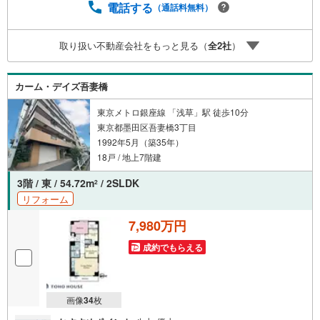
ュレーション。「月々いくらなら安心か」をプロが明確に
電話する
（通話料無料）
します。（3）【ご購入後の生涯サポート】売って終わりで
はありません。専属FPがお引渡し後も一生涯お守りしま
取り扱い不動産会社をもっと見る（
全
2
社
）
す。 Yahoo！不動産キャンペーン対象店舗 当店でのご成約
でPayPayボーナスがもらえるキャンペーン対象です！※必
ずYahoo！ JAPAN IDでログインの上お問い合わせくださ
カーム・デイズ吾妻橋
い。
東京メトロ銀座線 「浅草」駅 徒歩10分
東京都墨田区吾妻橋3丁目
1992年5月（築35年）
18戸 / 地上7階建
3階 / 東 / 54.72m
/ 2SLDK
2
リフォーム
7,980万円
成約でもらえる
画像
34
枚