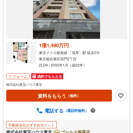
1億1,490万円
東京メトロ銀座線 「浅草」駅 徒歩2分
東京都台東区雷門2丁目
2LDK / 2005年1月（築22年）
リフォーム
成約でもらえる
株式会社東宝ハウス東京
資料をもらう
（無料）
電話する
（通話料無料）
不動産会社おすすめポイント
株式会社東宝ハウス東京
ゴールド推奨店