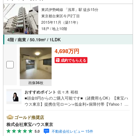
お待ちしております。
東武伊勢崎線 「浅草」駅 徒歩15分
東京都台東区今戸2丁目
2015年11月（築11年）
18戸 / 地上10階
4階 / 南東 / 50.19m
/ 1LDK
2
4,698万円
成約でもらえる
画像
36
枚
おすすめポイント
佐々木 裕枝
■頭金0円からのご購入可能です■（諸費用もOK）【東宝ハ
ウス東京】提携住宅ローン×低金利×保障付帯【Yahoo！ 不
動産キャンペーン対象店舗】当店で物件を成約するとPayP
ayボーナスライトがもらえる「Yahoo！ 不動産 物件ご成約
ゴールド推奨店
キャンペーン」の対象になります。「資料をもらう」「見
株式会社東宝ハウス東京
学予約をする」ボタンからお問い合わせください。※必ずY
5.0
不動産会社レビュー 15件
ahoo！ JAPAN IDでログインしてください。※PayPayボー