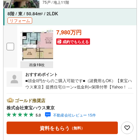
75戸 / 地上11階
ご案内・詳細な資料のご請求はお気軽にどうぞ♪
お電話でのお問い合わせも常時受け付けております！
8階 / 東 / 50.84m
/ 2LDK
2
リフォーム
お気軽にお問い合わせください。
7,980万円
成約でもらえる
画像
19
枚
おすすめポイント
■頭金0円からのご購入可能です■（諸費用もOK）【東宝ハ
ウス東京】提携住宅ローン×低金利×保障付帯【Yahoo！ 不
動産キャンペーン対象店舗】当店で物件を成約するとPayP
ayボーナスライトがもらえる「Yahoo！ 不動産 物件ご成約
ゴールド推奨店
キャンペーン」の対象になります。「資料をもらう」「見
株式会社東宝ハウス東京
学予約をする」ボタンからお問い合わせください。※必ずY
5.0
不動産会社レビュー 15件
ahoo！ JAPAN IDでログインしてください。※PayPayボー
ナスライトは出金と譲渡はできません。ご案内・詳細な資
資料をもらう
（無料）
料のご請求はお気軽にどうぞ♪お電話でのお問い合わせも
常時受け付けております！お気軽にお問い合わせくださ