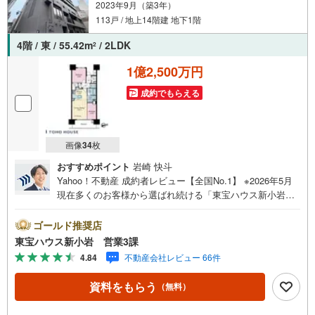
2023年9月（築3年）
113戸 / 地上14階建 地下1階
4階 / 東 / 55.42m
/ 2LDK
2
1億2,500万円
成約でもらえる
画像
34
枚
おすすめポイント
岩崎 快斗
Yahoo！不動産 成約者レビュー【全国No.1】 ※2026年5月
現在多くのお客様から選ばれ続ける「東宝ハウス新小岩」
が、圧倒的な実力でお住まい探しをサポートします！■本日
見学OK■営業時間内（9:00～20:00）はお電話でのご連絡が
ゴールド推奨店
スムーズです。ご自宅への送迎・最寄駅でのお待ち合わせ
東宝ハウス新小岩 営業3課
等、お気軽にご相談ください。 選ばれる3つの「圧倒的メ
4.84
不動産会社レビュー 66件
リット」 （1）【業界最低水準の提携住宅ローン】「他社
で断られた」「借入がある」方も独自審査で多数承認！優
資料をもらう
（無料）
遇金利と各種手数料0円でお得に。（2）【未来カレンダー
で資金の不安ゼロへ】専用ソフトで将来の家計を無料シミ