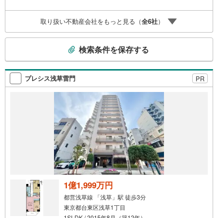
ます。（3）【ご購入後の生涯サポート】売って終わりでは
なく、専属FPがお引渡し後も一生涯お守り致します。 Yah
取り扱い不動産会社をもっと見る（
全
6
社
）
oo！不動産キャンペーン対象店舗 当店で物件を成約すると
PayPayボーナスライトがもらえる「成約キャンペーン」の
こ
対象になります。※必ずYahoo！ JAPAN IDでログインの上
検索条件を保存する
お問い合わせ下さい。
の
検
索
プレシス浅草雷門
PR
条
件
で
通
知
を
受
け
取
る
1億1,999万円
・
都営浅草線 「浅草」駅 徒歩3分
条
東京都台東区浅草1丁目
件
1SLDK / 2015年8月（築12年）