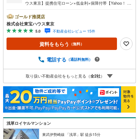
ウス東京】提携住宅ローン×低金利×保障付帯【Yahoo！ 不
動産キャンペーン対象店舗】当店で物件を成約するとPayP
ayボーナスライトがもらえる「Yahoo！ 不動産 物件ご成約
ゴールド推奨店
キャンペーン」の対象になります。「資料をもらう」「見
株式会社東宝ハウス東京
学予約をする」ボタンからお問い合わせください。※必ずY
5.0
不動産会社レビュー 15件
ahoo！ JAPAN IDでログインしてください。※PayPayボー
ナスライトは出金と譲渡はできません。ご案内・詳細な資
資料をもらう
（無料）
料のご請求はお気軽にどうぞ♪お電話でのお問い合わせも
常時受け付けております！お気軽にお問い合わせくださ
い。
電話する
（通話料無料）
取り扱い不動産会社をもっと見る（
全
2
社
）
浅草ロイヤルマンション
東武伊勢崎線 「浅草」駅 徒歩15分