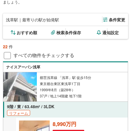
ましょう。
浅草駅｜最寄りの駅が始発駅
条件変更
おすすめ順
検索条件保存
通知設定
22
件
すべての物件をチェックする
ナイスアーバン浅草
都営浅草線 「浅草」駅 徒歩15分
東京都台東区東浅草1丁目
1999年8月（築28年）
37戸 / 地上14階建 地下1階
9階 / 東 / 63.48m
/ 3LDK
2
リフォーム
8,990万円