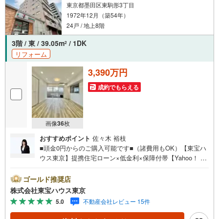
東京都墨田区東駒形3丁目
1972年12月（築54年）
24戸 / 地上8階
3階 / 東 / 39.05m
/ 1DK
2
リフォーム
3,390万円
成約でもらえる
画像
36
枚
おすすめポイント
佐々木 裕枝
■頭金0円からのご購入可能です■（諸費用もOK）【東宝ハ
ウス東京】提携住宅ローン×低金利×保障付帯【Yahoo！ 不
動産キャンペーン対象店舗】当店で物件を成約するとPayP
ayボーナスライトがもらえる「Yahoo！ 不動産 物件ご成約
ゴールド推奨店
キャンペーン」の対象になります。「資料をもらう」「見
株式会社東宝ハウス東京
学予約をする」ボタンからお問い合わせください。※必ずY
5.0
不動産会社レビュー 15件
ahoo！ JAPAN IDでログインしてください。※PayPayボー
ナスライトは出金と譲渡はできません。ご案内・詳細な資