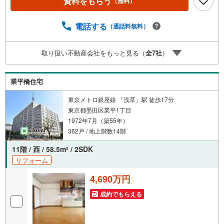
資料をもらう
（無料）
遇金利と各種手数料0円でお得に。（2）【未来カレンダー
で資金の不安ゼロへ】専用ソフトで将来の家計を無料シミ
ュレーション。「月々いくらなら安心か」をプロが明確に
電話する
（通話料無料）
します。（3）【ご購入後の生涯サポート】売って終わりで
はありません。専属FPがお引渡し後も一生涯お守りしま
取り扱い不動産会社をもっと見る（
全
7
社
）
す。 Yahoo！不動産キャンペーン対象店舗 当店でのご成約
でPayPayボーナスがもらえるキャンペーン対象です！※必
ずYahoo！ JAPAN IDでログインの上お問い合わせくださ
業平橋住宅
い。
東京メトロ銀座線 「浅草」駅 徒歩17分
東京都墨田区業平1丁目
1972年7月（築55年）
362戸 / 地上階数14階
11階 / 西 / 58.5m
/ 2SDK
2
リフォーム
4,690万円
成約でもらえる