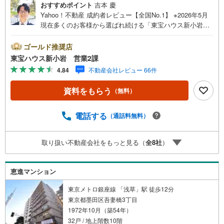
おすすめポイント
吉本 慶
Yahoo！不動産 成約者レビュー【全国No.1】 ※2026年5月
現在多くのお客様から選ばれ続ける「東宝ハウス新小岩」
が、圧倒的な実力でお住まい探しをサポートします！■本日
見学OK■営業時間内（9:00～20:00）はお電話でのご連絡が
ゴールド推奨店
スムーズです。ご自宅への送迎・最寄駅でのお待ち合わせ
東宝ハウス新小岩 営業2課
等、お気軽にご相談ください。 選ばれる3つの「圧倒的メ
4.84
不動産会社レビュー 66件
リット」 （1）【業界最低水準の提携住宅ローン】「他社
で断られた」「借入がある」方も独自審査で多数承認！優
資料をもらう
（無料）
遇金利と各種手数料0円でお得に。（2）【未来カレンダー
で資金の不安ゼロへ】専用ソフトで将来の家計を無料シミ
ュレーション。「月々いくらなら安心か」をプロが明確に
電話する
（通話料無料）
します。（3）【ご購入後の生涯サポート】売って終わりで
はありません。専属FPがお引渡し後も一生涯お守りしま
取り扱い不動産会社をもっと見る（
全
8
社
）
す。 Yahoo！不動産キャンペーン対象店舗 当店でのご成約
でPayPayボーナスがもらえるキャンペーン対象です！※必
ずYahoo！ JAPAN IDでログインの上お問い合わせくださ
恵進マンション
い。
東京メトロ銀座線 「浅草」駅 徒歩12分
東京都墨田区吾妻橋3丁目
1972年10月（築54年）
32戸 / 地上階数10階