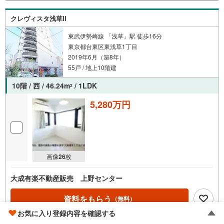
成約するとPayPayボーナスがもらえる「Yahoo！不動産物
件ご成約キャンペーン」の対象になります。※yahoo！JAP
クレヴィスタ浅草II
AN IDでログインしてください※Pay Payボーナスは出金と
譲渡はできません
東武伊勢崎線 「浅草」駅 徒歩16分
東京都台東区東浅草1丁目
2019年6月（築8年）
55戸 / 地上10階建
10階 / 西 / 46.24m
/ 1LDK
2
5,280万円
画像
26
枚
大成有楽不動産販売 上野センター
資料をもらう
（無料）
お気に入り登録内容を確認する
電話する
（通話料無料）