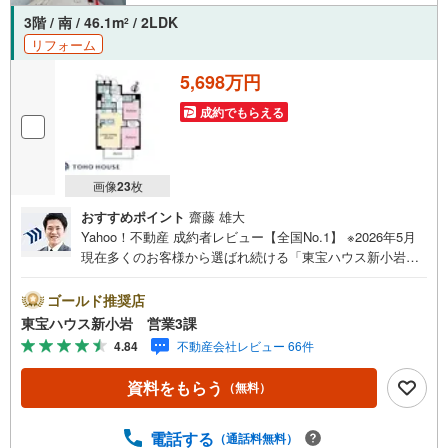
3階 / 南 / 46.1m
/ 2LDK
2
リフォーム
5,698万円
成約でもらえる
画像
23
枚
おすすめポイント
齋藤 雄大
Yahoo！不動産 成約者レビュー【全国No.1】 ※2026年5月
現在多くのお客様から選ばれ続ける「東宝ハウス新小岩」
が、圧倒的な実力でお住まい探しをサポートします！■本日
見学OK■営業時間内（9:00～20:00）お電話でのご連絡がス
ゴールド推奨店
ムーズです。ご自宅への送迎・最寄駅でのお待ち合わせ
東宝ハウス新小岩 営業3課
等、お気軽にご相談下さい。 選ばれる3つの「圧倒的メリ
4.84
不動産会社レビュー 66件
ット」 （1）【業界最低水準の提携住宅ローン】「他社で
断られた」「借入がある」方も独自審査で多数承認！優遇
資料をもらう
（無料）
金利と各種手数料0円でお得に。（2）【未来カレンダーで
資金の不安ゼロへ】専用ソフトで将来の家計を無料シミュ
レーション。「月々いくらなら安心か」をプロが明確にし
電話する
（通話料無料）