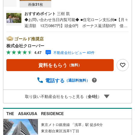
画像
31
枚
おすすめポイント
三樹 凱
◆お問い合わせ当日内覧可能◆ ■住宅ローン支払例■【月々
返済額 13万0867円】頭金0円 ボーナス返済額0円 借入
額4690万円 金利0.93％（変動金利） 35年返済の場合
●住宅ローン、諸費用ローンお気軽にご相談下さい！墨田区
ゴールド推奨店
業平にたたずむ業平橋住宅。東武伊勢崎線（スカイツリー
株式会社クローバー
ライン）「東京スカイツリー」駅徒歩4分、ほか都営浅草線
4.47
不動産会社レビュー 40件
「本所吾妻橋」駅徒歩6分、メトロ半蔵門線「押上」駅7分
も利用可能。スカイツリーまで240mの距離。1972年築の建
資料をもらう
（無料）
物は鉄筋コンクリート造14階建て。総戸数362戸のマンシ
ョン。日本ハウズイングによる管理体制も良好なマンショ
ンです。お部屋は11階西向、内装新規リノベ-ション実施で
電話する
（通話料無料）
設備充実。■今すぐ見たい！■ローンが心配■買う方が得な
の？■分からない事、何でもご相談下さい。■随時！内覧可
取り扱い不動産会社をもっと見る（
全
4
社
）
能です！■平日・土日・祝祭日…日程・時間はいつでも調整
可能。ご指定の場所にお車でお迎えに上がります。■不動産
購入のご相談も随時開催中！■ ○住宅ローンのご相談 ○
THE ASAKUSA RESIDENCE
買換えのご相談 ○ご自宅査定のご相談 ○弊社買取も行っ
ております！
東京メトロ銀座線 「浅草」駅 徒歩6分
東京都台東区浅草1丁目