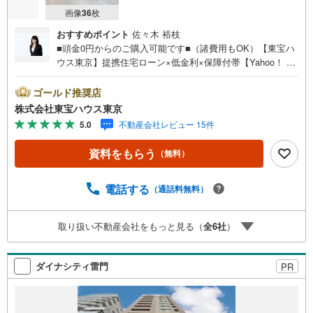
画像
36
枚
おすすめポイント
佐々木 裕枝
■頭金0円からのご購入可能です■（諸費用もOK）【東宝ハ
ウス東京】提携住宅ローン×低金利×保障付帯【Yahoo！ 不
動産キャンペーン対象店舗】当店で物件を成約するとPayP
ayボーナスライトがもらえる「Yahoo！ 不動産 物件ご成約
ゴールド推奨店
キャンペーン」の対象になります。「資料をもらう」「見
株式会社東宝ハウス東京
学予約をする」ボタンからお問い合わせください。※必ずY
5.0
不動産会社レビュー 15件
ahoo！ JAPAN IDでログインしてください。※PayPayボー
ナスライトは出金と譲渡はできません。ご案内・詳細な資
資料をもらう
（無料）
料のご請求はお気軽にどうぞ♪お電話でのお問い合わせも
常時受け付けております！お気軽にお問い合わせくださ
い。
電話する
（通話料無料）
取り扱い不動産会社をもっと見る（
全
6
社
）
ダイナシティ雷門
PR