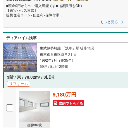
■頭金0円からのご購入可能です■（諸費用もOK）
【東宝ハウス東京】
提携住宅ローン×低金利×保障付帯
もっと見る
【Yahoo！ 不動産キャンペーン対象店舗】
当店で物件を成約するとPayPayボーナスライトがもらえる
ディアハイム浅草
「Yahoo！ 不動産 物件ご成約キャンペーン」の対象になります。
「資料をもらう」「見学予約をする」ボタンからお問い合わせください。
※必ずYahoo！ JAPAN IDでログインしてください。
東武伊勢崎線 「浅草」駅 徒歩12分
※PayPayボーナスライトは出金と譲渡はできません。
東京都台東区浅草3丁目
1992年3月（築35年）
69戸 / 地上12階建
ご案内・詳細な資料のご請求はお気軽にどうぞ♪
お電話でのお問い合わせも常時受け付けております！
3階 / 東 / 78.02m
/ 3LDK
2
リフォーム
お気軽にお問い合わせください。
9,180万円
成約でもらえる
画像
36
枚