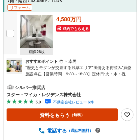
7階 / 南西 / 43.05m
/ 1LDK
2
リフォーム
4,580万円
成約でもらえる
画像
26
枚
おすすめポイント
竹下 幸男
*歴史とモダンが交差する浅草エリア*風情ある街並み*買物
施設点在【営業時間 9:30～18:30】定休日:火・水・祝日
当日の見学も可能です。人気物件には特に問い合わせが集
中するため、お早めにお電話ください。上記時間はお電話
シルバー推奨店
が繋がりやすくなっております。「室内・現地を見学す
スター・マイカ・レジデンス株式会社
る」ボタンよりご予約いただくとご見学がスムーズです。
5.0
不動産会社レビュー 6件
【弊社について】スター・マイカ・レジデンスは、スタ
ー・マイカ・ホールディングス（東証プライム上場）のグ
資料をもらう
（無料）
ループ会社です。【各種ご相談も承っております】・引越
し業者のご紹介や、入居後オプションサポート・税金、住
宅ローンについて・FPによるライフプランシュミレーショ
電話する
（通話料無料）
ン----Yahoo！ 不動産キャンペーン対象店舗----当店で物件を