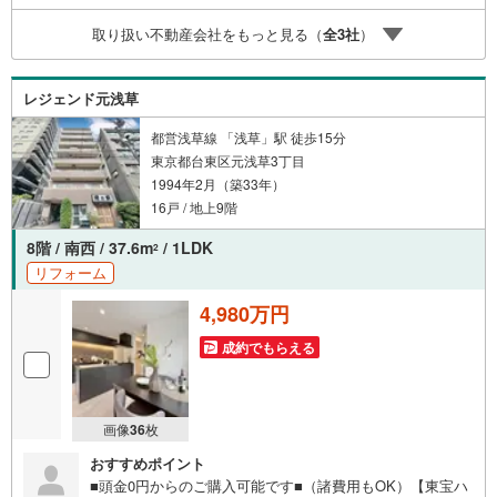
取り扱い不動産会社をもっと見る（
全
3
社
）
レジェンド元浅草
都営浅草線 「浅草」駅 徒歩15分
東京都台東区元浅草3丁目
1994年2月（築33年）
16戸 / 地上9階
8階 / 南西 / 37.6m
/ 1LDK
2
リフォーム
4,980万円
成約でもらえる
画像
36
枚
おすすめポイント
■頭金0円からのご購入可能です■（諸費用もOK）【東宝ハ