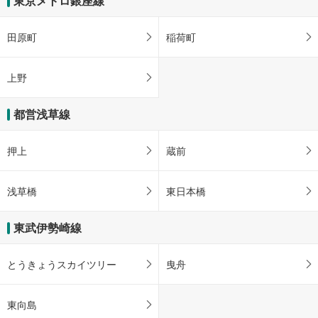
東京メトロ銀座線
る
２丁目、吾妻橋１丁目、東駒形１丁目
・ＡＥＤ
Ａ２ｂ出口
【東京メトロ】
・階段昇降機
田原町
駒形橋、隅田川、本所保健センター
稲荷町
各ホーム⇔松屋・隅田公園方面改札
Ａ３出口
１番線ホーム⇔駒形橋方面改札
吾妻橋、雷門郵便局、水上バスのりば、隅田川、墨田区役所総合庁舎、隅田公
・ＡＥＤ
上野
園、すみだリバーサイドホール、はきもの問屋街、雷門２丁目
【東京都交通局】
Ａ４出口
・点字案内（券売機・運賃表・手すり）
・ＡＥＤ
都営浅草線
浅草演芸ホール、浅草観音、浅草公園、浅草公会堂、浅草公証役場、浅草神
社、浅草セントラルホテル、浅草ビューホテル、浅草プラザホテル、浅草文化
観光センター、ウインズ浅草、雷門、ＪＴＢ首都圏浅草支店、新仲見世通り、
押上
蔵前
浅草寺、台東区役所雷門地区センター（区民館）、つくばエクスプレス浅草
駅、伝法院、仲見世通り、二天門、花やしき遊園地、ＲＯＸビル、浅草１・２
丁目、雷門１・２丁目
浅草橋
東日本橋
Ａ５出口
浅草駅ビル、浅草小学校、浅草保健相談センター、産業貿易センター台東館、
東武伊勢崎線
台東区民会館、東武スカイツリーライン浅草駅、ヴィアイン浅草、松屋浅草、
花川戸１・２丁目、吾妻橋１丁目、浅草東武ホテル
北口（東武）
とうきょうスカイツリー
曳舟
新仲見世、浅草寺、雷門、浅草公会堂、隅田公園、桜橋、言問橋、すみだリバ
ーウォーク
正面口（東武）
東向島