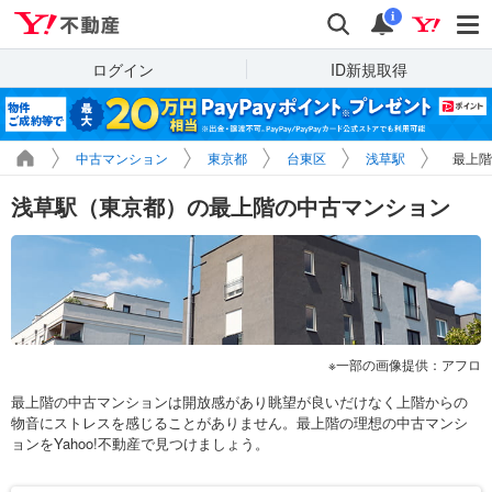
Yahoo!不動産
検索
通知
i
ログイン
ID新規取得
中古マンション
東京都
台東区
浅草駅
最上階
浅草駅（東京都）の最上階の中古マンション
一部の画像提供：アフロ
最上階の中古マンションは開放感があり眺望が良いだけなく上階からの
物音にストレスを感じることがありません。最上階の理想の中古マンシ
ョンをYahoo!不動産で見つけましょう。