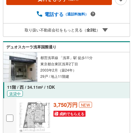
遇金利と各種手数料0円でお得に。（2）【未来カレンダー
で資金の不安ゼロへ】専用ソフトで将来の家計を無料シミ
ュレーション。「月々いくらなら安心か」をプロが明確に
電話する
（通話料無料）
します。（3）【ご購入後の生涯サポート】売って終わりで
はありません。専属FPがお引渡し後も一生涯お守りしま
取り扱い不動産会社をもっと見る（
全
2
社
）
す。 Yahoo！不動産キャンペーン対象店舗 当店でのご成約
でPayPayボーナスがもらえるキャンペーン対象です！※必
ずYahoo！ JAPAN IDでログインの上お問い合わせくださ
デュオスカーラ浅草国際通り
い。
都営浅草線 「浅草」駅 徒歩11分
東京都台東区浅草2丁目
2003年2月（築24年）
29戸 / 地上11階建
11階 / 西 / 34.11m
/ 1DK
2
賃貸中
3,750万円
NEW
成約でもらえる