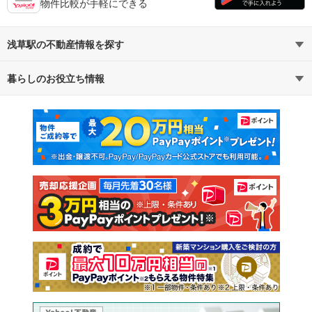
物件比較が手軽にできる
浅草駅の不動産情報を探す
暮らしのお役立ち情報
不動産・住宅
賃貸住宅
マンションカタログ
教えて！住まいの先生
新築マンション
中古マンション
新築一戸建て
中古一戸建て
注文住宅
土地
売却査定