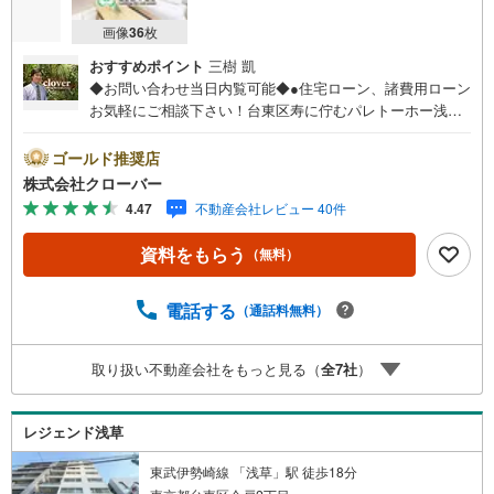
画像
36
枚
おすすめポイント
三樹 凱
◆お問い合わせ当日内覧可能◆●住宅ローン、諸費用ローン
お気軽にご相談下さい！台東区寿に佇むパレトーホー浅
草。大江戸線・浅草線「蔵前」駅徒歩2分。浅草線「浅草」
駅徒歩6分。銀座線「田原町」駅徒歩6分と通勤・通学しや
ゴールド推奨店
すく、利便性の良い立地です。周辺には買い物施設や飲食
株式会社クローバー
店が多く点在。人気観光スポットの雷門までも徒歩10分と
4.47
不動産会社レビュー 40件
賑わいのある街並みです。1992年8月築RC造の7階建て。総
戸数17戸の新耐震マンション。オートロックあり。お部屋
資料をもらう
（無料）
は7階最上階角部屋、新規リノベーション済み。■今すぐ見
たい！■ローンが心配■買う方が得なの？■分からない事、
何でもご相談下さい。■随時！内覧可能です！■平日・土
電話する
（通話料無料）
日・祝祭日…日程・時間はいつでも調整可能。ご指定の場
所にお車でお迎えに上がります。■不動産購入のご相談も随
取り扱い不動産会社をもっと見る（
全
7
社
）
時開催中！■ ○住宅ローンのご相談 ○買換えのご相談 ○
ご自宅査定のご相談 ○弊社買取も行っております！
レジェンド浅草
東武伊勢崎線 「浅草」駅 徒歩18分