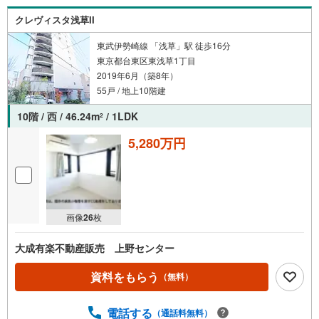
時をご記入いただけますとスムーズにご案内が可能です。
クレヴィスタ浅草II
【ウィル不動産販売はここが強み】（1）住宅ローンに精通
したローン専門部署があります！（2）施工実績多数のリフ
東武伊勢崎線 「浅草」駅 徒歩16分
ォーム部門も社内にあります！（3）定休日なし！
東京都台東区東浅草1丁目
2019年6月（築8年）
55戸 / 地上10階建
10階 / 西 / 46.24m
/ 1LDK
2
5,280万円
画像
26
枚
大成有楽不動産販売 上野センター
資料をもらう
（無料）
電話する
（通話料無料）