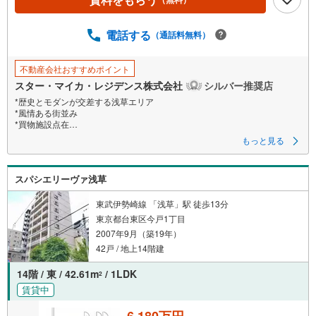
電話する
（通話料無料）
不動産会社おすすめポイント
スター・マイカ・レジデンス株式会社
シルバー推奨店
*歴史とモダンが交差する浅草エリア
*風情ある街並み
*買物施設点在
もっと見る
【営業時間 9:30～18:30】定休日:火・水・祝日
当日の見学も可能です。
人気物件には特に問い合わせが集中するため、お早めにお電話ください。
スパシエリーヴァ浅草
上記時間はお電話が繋がりやすくなっております。
「室内・現地を見学する」ボタンよりご予約いただくとご見学がスムーズ
です。
東武伊勢崎線 「浅草」駅 徒歩13分
東京都台東区今戸1丁目
【弊社について】
2007年9月（築19年）
スター・マイカ・レジデンスは、スター・マイカ・ホールディングス
（東証プライム上場）のグループ会社です。
42戸 / 地上14階建
【各種ご相談も承っております】
14階 / 東 / 42.61m
/ 1LDK
2
・引越し業者のご紹介や、入居後オプションサポート
賃貸中
・税金、住宅ローンについて
・FPによるライフプランシュミレーション