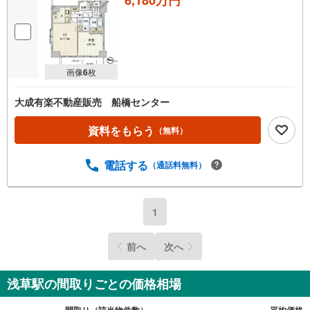
6,180万円
----Yahoo！ 不動産キャンペーン対象店舗----
当店で物件を成約するとPayPayボーナスがもらえる
「Yahoo！不動産物件ご成約キャンペーン」の対象になります。
※yahoo！JAPAN IDでログインしてください
※Pay Payボーナスは出金と譲渡はできません
画像
6
枚
大成有楽不動産販売 船橋センター
資料をもらう
（無料）
電話する
（通話料無料）
1
前へ
次へ
浅草駅の間取りごとの価格相場