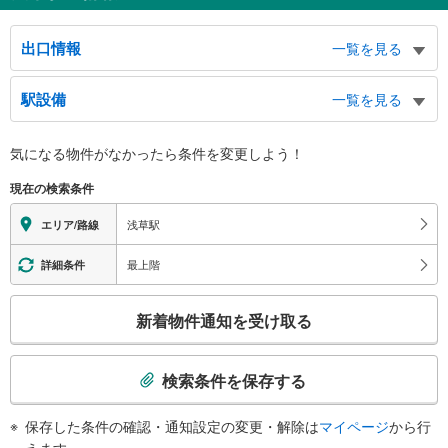
出口情報
一覧を見る
１出口
駅設備
一覧を見る
浅草タウンホテル、雷門、バスのりば、三菱ＵＦＪ銀行、浅草公会堂、浅草
寺、ＲＯＸビル、浅草六区、まるごとにっぽん、ウインズ浅草、浅草花やし
バリアフリー状況
き、浅草ビューホテル、雷門通り、観音通り、仲見世通り、新仲見世通り、浅
気になる物件がなかったら
条件を変更しよう！
※段差なしでの移動経路
草１・２丁目、浅草公園
（○：有り △：要駅員設備 ×：無し）
２出口
現在の検索条件
【東武鉄道】：○
浅草文化観光センター、三井住友銀行、バスのりば、浅草駅（都営浅草線）、
【東京メトロ】
浅草駅
エリア/路線
ホテル法華クラブ浅草、雷門通り、浅草通り、雷門１・２丁目、駒形１・２丁
地上⇔改札⇔２番線ホーム：○
目、寿４丁目
（※１番線ホーム：△（階段昇降機））
最上階
詳細条件
３出口
【東京都交通局】：○
エレベータ
みずほ銀行、松屋浅草、浅草駅（東武スカイツリーライン）、雷門、バスのり
こ
ば、三菱ＵＦＪ銀行、浅草公会堂、浅草寺、台東区民会館、産業貿易センター
新着物件通知を受け取る
【東武鉄道】
の
台東館、ＲＯＸビル、浅草六区、まるごとにっぽん、ウインズ浅草、浅草花や
・正面改札⇔１Ｆ
検
しき、雷門通り、観音通り、馬道通り、仲見世通り、新仲見世通り、浅草１・
【東京メトロ】
２丁目、浅草公園
索
・浅草寺・雷門方面改札⇔１番出口
検索条件を保存する
４出口
条
【東京都交通局】
・各ホーム⇔各改札
件
水上バスのりば、バスのりば、隅田公園、雷門郵便局、墨田区役所総合庁
保存した条件の確認・通知設定の変更・解除は
マイページ
から行
・駒形橋方面改札⇔Ａ２ｂ出口
舎、 すみだリバーサイドホール、台東区民会館、産業貿易センター台東館、
で