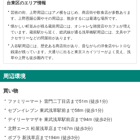
台東区のエリア情報
東
芸術の街、上野周辺にはアメ横をはじめ、商店街や飲食店が多数ありま
区
す。上野恩賜公園やその周辺は、散歩するには最適な場所です。
に
懐かしい町並みが残る蔵前周辺には、オシャレな雑貨店やカフェが増え
関
ています。蔵前駅から近く、総武線が通る浅草橋駅周辺には、文具やア
す
クセサリーなどの問屋街があります。
る
入谷駅周辺には、歴史ある商店街があり、昔ながらの洋食店やレトロな
情
銭湯が残っています。大通りに出ると東京スカイツリーがよく見え、浅
報
草や上野も徒歩圏内です。
周辺環境
買い物
ファミリーマート 雷門二丁目店まで51m (徒歩1分)
セブンイレブン 東武浅草駅前まで58m (徒歩1分)
デイリーヤマザキ 東武浅草駅前店まで94m (徒歩2分)
北野エース 松屋浅草店まで167m (徒歩3分)
ポプラ 新浅草店まで194m (徒歩3分)