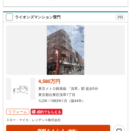
ライオンズマンション雷門
PR
4,580万円
東京メトロ銀座線 「浅草」駅 徒歩5分
東京都台東区浅草1丁目
1LDK / 1983年1月（築44年）
リフォーム
成約でもらえる
スター・マイカ・レジデンス株式会社
資料をもらう
（無料）