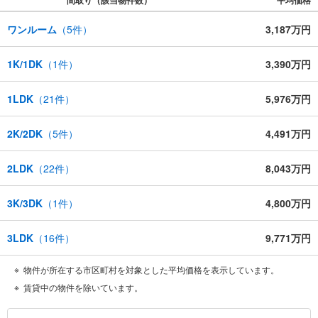
間取り（該当物件数）
平均価格
ワンルーム
（
5
件）
3,187万円
1K/1DK
（
1
件）
3,390万円
1LDK
（
21
件）
5,976万円
2K/2DK
（
5
件）
4,491万円
2LDK
（
22
件）
8,043万円
3K/3DK
（
1
件）
4,800万円
3LDK
（
16
件）
9,771万円
物件が所在する市区町村を対象とした平均価格を表示しています。
賃貸中の物件を除いています。
台