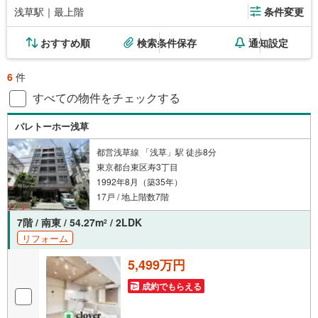
浅草駅｜最上階
条件変更
おすすめ順
検索条件保存
通知設定
6
件
すべての物件をチェックする
パレトーホー浅草
都営浅草線 「浅草」駅 徒歩8分
東京都台東区寿3丁目
1992年8月（築35年）
17戸 / 地上階数7階
7階 / 南東 / 54.27m
/ 2LDK
2
リフォーム
5,499万円
成約でもらえる