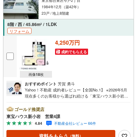
東京都台東区今戸2丁目
1984年12月（築42年）
23戸 / 地上8階建
8階 / 西 / 45.86m
/ 1LDK
2
リフォーム
4,250万円
成約でもらえる
画像
18
枚
おすすめポイント
芳賀 勇斗
Yahoo！不動産 成約者レビュー【全国No.1】 ※2026年5月
現在多くのお客様から選ばれ続ける「東宝ハウス新小岩」
が、圧倒的な実力でお住まい探しをサポートします！■本日
見学OK■営業時間内（9:00～20:00）はお電話でのご連絡が
ゴールド推奨店
スムーズです。ご自宅への送迎・最寄駅でのお待ち合わせ
東宝ハウス新小岩 営業4課
等、お気軽にご相談ください。 選ばれる3つの「圧倒的メ
4.84
不動産会社レビュー 66件
リット」 （1）【業界最低水準の提携住宅ローン】「他社
で断られた」「借入がある」方も独自審査で多数承認！優
資料をもらう
（無料）