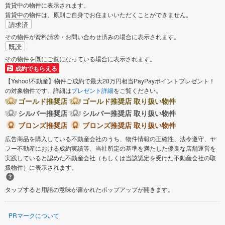
賃貸中の物件に表示されます。
賃貸中の物件は、原則ご自身でお住まいいただくことができません。
請求済
その物件が資料請求・お問い合わせ済みの場合に表示されます。
既読
その物件を既にご覧になっている場合に表示されます。
成約でもらえる
【Yahoo!不動産】物件ご成約で最大20万円相当PayPayポイントプレゼント！
の対象物件です。詳細は
プレゼント詳細
をご覧ください。
ゴールド推奨店
ゴールド推奨店 取り扱い物件
シルバー推奨店
シルバー推奨店 取り扱い物件
ブロンズ推奨店
ブロンズ推奨店 取り扱い物件
広告商品を購入している不動産会社のうち、物件情報の正確性、法令遵守、ヤ
フー不動産における成約実績等、当社所定の基準を満たした優良な店舗運営を
実践していると認めた不動産会社（もしくは当該認定を受けた不動産会社の取
扱物件）に表示されます。
タップすると用語の意味が書かれたポップアップが開きます。
PRマークについて