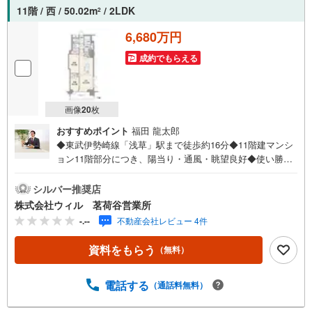
11階 / 西 / 50.02m
/ 2LDK
2
6,680万円
成約でもらえる
画像
20
枚
おすすめポイント
福田 龍太郎
◆東武伊勢崎線「浅草」駅まで徒歩約16分◆11階建マンシ
ョン11階部分につき、陽当り・通風・眺望良好◆使い勝手
の良い全室洋室の2LDKタイプ◆上階からの物音を気にする
ことなく過ごせる最上階！◆配膳にも便利なカウンター付
シルバー推奨店
きのシステムキッチン！◆WICやSIC付き！お部屋の空間を
株式会社ウィル 茗荷谷営業所
有効にご利用いただけます！◆お洗濯物やお布団干しにも
-.--
不動産会社レビュー 4件
便利なバルコニー有り◆「東武ストア東浅草一丁目店」ま
で徒歩約1分、お買物もスムーズ！◆「台東リバーサイドス
資料をもらう
（無料）
ポーツセンター」まで徒歩約7分！◆お花見の名所としても
知られる「隅田公園」まで徒歩約10分！【営業時間 10:00
～19:00】上記時間はお電話が繋がりやすくなっておりま
電話する
（通話料無料）
す。ぜひお気軽にご連絡下さい！現地を見学される場合は
「室内・現地を見学する（無料）」ボタンよりご希望の日