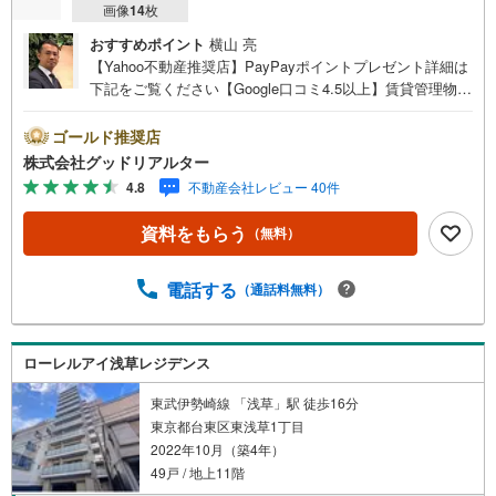
画像
14
枚
おすすめポイント
横山 亮
【Yahoo不動産推奨店】PayPayポイントプレゼント詳細は
下記をご覧ください【Google口コミ4.5以上】賃貸管理物件
の入居率99％※2026年6月末時点お薦めのマンションのご紹
介です。投資用マンションを購入する際、最大のリスクは
ゴールド推奨店
空室リスクです。利回りがいくら高かろうとも、空室が続
株式会社グッドリアルター
いてしまえば、絵に描いた餅になってしまいます。弊社で
4.8
不動産会社レビュー 40件
ご紹介するマンションは、人気エリアのお薦め物件はもち
ろんのこと、エリアのニーズに合った人気のお部屋等、賃
資料をもらう
（無料）
貸営業経験スタッフの培ってきた知識と経験を基に物件を
選定して、お部屋をご紹介している為、空室リスクに対し
ての対策はお任せください。掲載されている物件は、弊社
電話する
（通話料無料）
にてご紹介可能な物件のごく一部ですので、お気軽にお問
い合わせください。※記載賃料等の収入や利回りは、将来に
わたり、得られることを保証するものではありません。※賃
ローレルアイ浅草レジデンス
料等については、賃貸中のものについては現在の賃料等
で、空室または所有者居住中等のものについては、周辺の
東武伊勢崎線 「浅草」駅 徒歩16分
賃料相場に基づき、満室時を想定して表示しています。
東京都台東区東浅草1丁目
2022年10月（築4年）
49戸 / 地上11階