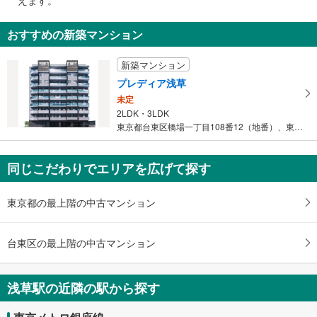
えます。
エスカレータ
江戸通り、隅田川、吾妻橋、吾妻橋交差点、はきもの問屋街、雷門２丁目、駒
通
形１・２丁目、花川戸１・２丁目
【東武鉄道】
知
５出口
おすすめの新築マンション
・正面改札⇔１Ｆ
を
【東京メトロ】
浅草駅ビル、バスのりば、水上バスのりば、隅田公園、はきもの問屋街、雷門
受
・浅草寺・雷門方面改札⇔１～３番出口方面途中一部
郵便局、浅草駅（都営浅草線）、墨田区役所総合庁舎、 すみだリバーサイド
新築マンション
け
・駒形橋方面改札⇔Ａ４・Ａ５出口方面通路途中一部
ホール、隅田川、江戸通り、花川戸１・２丁目、吾妻橋、吾妻橋交差点
プレディア浅草
取
トイレ
６出口
未定
る
【東武鉄道】
浅草花やしき、浅草六区、まるごとにっぽん、ＲＯＸビル
2LDK・3LDK
・
《多機能トイレ》
７出口
東京都台東区橋場一丁目108番12（地番）、東京都台東区橋場一丁…
条
・改札外２Ｆ
浅草駅（東武スカイツリーライン）、松屋浅草、東部ツーリストインフォメー
件
【東京メトロ】
ションセンター浅草、バスのりば、タクシーのりば、浅草保健相談センター、
《多機能トイレ》
を
同じこだわりでエリアを広げて探す
浅草小学校、浅草公会堂、産業貿易センター台東館、ヴィアイン浅草、台東区
・１番線ホーム上
マ
民会館、ウインズ浅草
【東京都交通局】
イ
８出口
東京都の最上階の中古マンション
《多機能トイレ》
ペ
タクシーのりば、みずほ銀行、浅草文化観光センター、雷門、三井住友銀行、
・駒形橋方面改札外
ー
三菱ＵＦＪ銀行、バスのりば、浅草寺、ホテル法華クラブ浅草
スロープ
ジ
台東区の最上階の中古マンション
Ａ１出口
【東武鉄道】
に
浅草消防署、浅草郵便局、ＮＴＴ浅草、かっぱ橋道具街、台東都税事務所、ア
・正面改札側の１Ｆ出口
保
ルモントホテル浅草、雷門１・２丁目、駒形１丁目、寿３・４丁目
その他
浅草駅の近隣の駅から探す
存
Ａ２ａ出口
【東武鉄道】
す
（利用時間 始発～２２：００）、駒形橋、隅田川、本所保健センター、駒形
・点字テープ（券売機・手すり等）