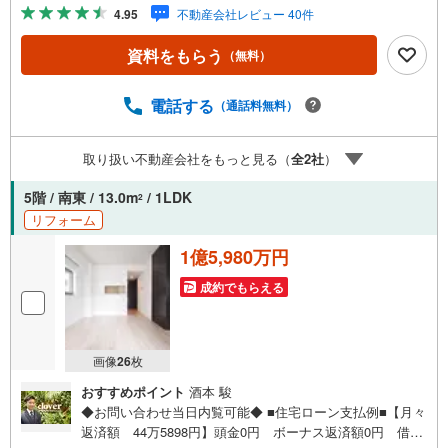
報も含めて、一緒に後悔しない住まい探しを進めていきま
4.95
不動産会社レビュー 40件
しょう。まずはお気軽にご相談ください。【Yahoo！ 不動
産キャンペーン対象店舗】当店で物件を成約するとPayPay
資料をもらう
（無料）
ボーナスライトがもらえる「Yahoo！ 不動産 物件ご成約キ
ャンペーン」の対象になります。「資料をもらう」「見学
予約をする」ボタンからお問い合わせください。※必ずYah
電話する
（通話料無料）
oo！ JAPAN IDでログインしてください。※PayPayボーナ
スライトは出金と譲渡はできません。ご案内・詳細な資料
取り扱い不動産会社をもっと見る（
全
2
社
）
のご請求はお気軽にどうぞ♪お電話でのお問い合わせも常
時受け付けております！お気軽にお問い合わせください。
5階 / 南東 / 13.0m
/ 1LDK
2
リフォーム
1億5,980万円
成約でもらえる
画像
26
枚
おすすめポイント
酒本 駿
◆お問い合わせ当日内覧可能◆ ■住宅ローン支払例■【月々
返済額 44万5898円】頭金0円 ボーナス返済額0円 借入