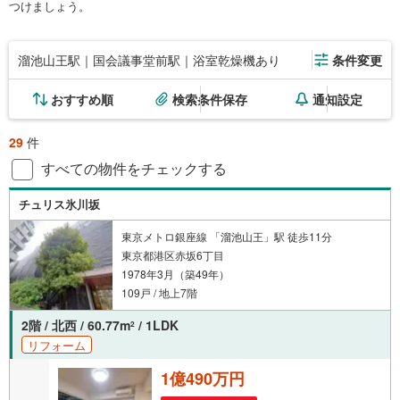
つけましょう。
溜池山王駅｜国会議事堂前駅｜浴室乾燥機あり
条件変更
おすすめ順
検索条件保存
通知設定
29
件
すべての物件をチェックする
チュリス氷川坂
東京メトロ銀座線 「溜池山王」駅 徒歩11分
東京都港区赤坂6丁目
1978年3月（築49年）
109戸 / 地上7階
2階 / 北西 / 60.77m
/ 1LDK
2
リフォーム
1億490万円