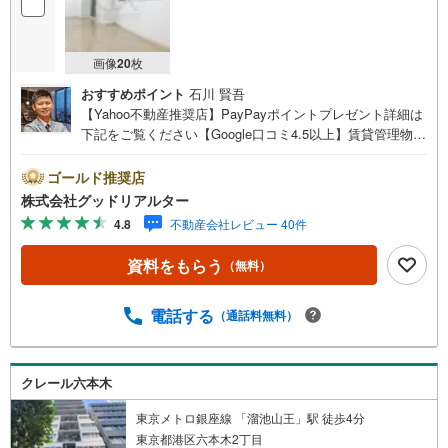
画像
20
枚
おすすめポイント
石川 賢吾
【Yahoo不動産推奨店】PayPayポイントプレゼント詳細は
下記をご覧ください【Google口コミ4.5以上】賃貸管理物件
の入居率99％※2026年6月末時点お薦めのマンションのご紹
介です。投資用マンションを購入する際、最大のリスクは
ゴールド推奨店
空室リスクです。利回りがいくら高かろうとも、空室が続
株式会社グッドリアルター
いてしまえば、絵に描いた餅になってしまいます。弊社で
4.8
不動産会社レビュー 40件
ご紹介するマンションは、人気エリアのお薦め物件はもち
ろんのこと、エリアのニーズに合った人気のお部屋等、賃
資料をもらう
（無料）
貸営業経験スタッフの培ってきた知識と経験を基に物件を
選定して、お部屋をご紹介している為、空室リスクに対し
ての対策はお任せください。掲載されている物件は、弊社
電話する
（通話料無料）
にてご紹介可能な物件のごく一部ですので、お気軽にお問
い合わせください。※記載賃料等の収入や利回りは、将来に
わたり、得られることを保証するものではありません。※賃
クレール六本木
料等については、賃貸中のものについては現在の賃料等
で、空室または所有者居住中等のものについては、周辺の
東京メトロ銀座線 「溜池山王」駅 徒歩4分
賃料相場に基づき、満室時を想定して表示しています。
東京都港区六本木2丁目