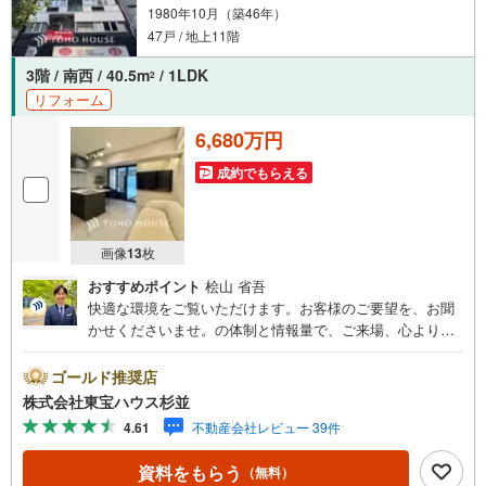
1980年10月（築46年）
47戸 / 地上11階
3階 / 南西 / 40.5m
/ 1LDK
2
リフォーム
6,680万円
成約でもらえる
画像
13
枚
おすすめポイント
桧山 省吾
快適な環境をご覧いただけます。お客様のご要望を、お聞
かせくださいませ。の体制と情報量で、ご来場、心よりお
待ちしております。・ 未来を予測し人生設計から始まる
「未来カレンダー」のご提案。・ 未来に起こるであろうご
ゴールド推奨店
自宅リフォームをオンライン上でご提案「ミラカレクラ
株式会社東宝ハウス杉並
ブ」。・ 不動産売却時、ご自宅を綺麗にかつ瀟洒にさせる
4.61
不動産会社レビュー 39件
CG加工ホームステイジングサービス。・ 購入者様へ、税
理士による確定申告の無料セミナーをご招待いたします。
資料をもらう
（無料）
◆ご予約に際して◆日時のご希望をお伝えください。（も