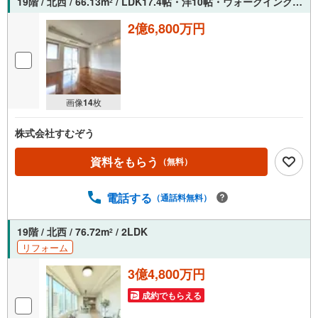
19階 / 北西 / 66.13m
/ LDK17.4帖・洋10帖・ウォークインクローゼット2.8帖
2
2億6,800万円
画像
14
枚
株式会社すむぞう
資料をもらう
（無料）
電話する
（通話料無料）
19階 / 北西 / 76.72m
/ 2LDK
2
リフォーム
3億4,800万円
成約でもらえる