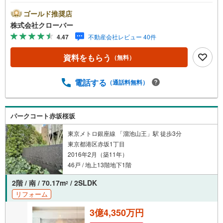
額15980万円 金利0.93％（変動金利） 35年返済の場
合 ●住宅ローン、諸費用ローンお気軽にご相談下さい！港
ゴールド推奨店
区赤坂に佇むクラッシィスイート赤坂。ペット飼育可能。
株式会社クローバー
千代田線「赤坂」駅徒歩4分、南北線「溜池山王」駅徒歩7
4.47
不動産会社レビュー 40件
分、「六本木一丁目」駅徒歩10分、丸ノ内線「赤坂見附」
駅徒歩11分。周辺には飲食店や商業施設が充実し、生活環
資料をもらう
（無料）
境も整っています。2013年築、RC造13階建て、総戸数58
戸のマンション。管理は住商建物が担当。敷地内にプライ
ベートガーデンもあります。お部屋は5階、角部屋。新規リ
電話する
（通話料無料）
ノベーション実施。■今すぐ見たい！■ローンが心配■買う
方が得なの？■分からない事、何でもご相談下さい。■随
時！内覧可能です！■平日・土日・祝祭日…日程・時間はい
パークコート赤坂桜坂
つでも調整可能。ご指定の場所にお車でお迎えに上がりま
す。■不動産購入のご相談も随時開催中！■ ○住宅ローン
東京メトロ銀座線 「溜池山王」駅 徒歩3分
のご相談 ○買換えのご相談 ○ご自宅査定のご相談 ○弊
東京都港区赤坂1丁目
社買取も行っております
2016年2月（築11年）
46戸 / 地上13階地下1階
2階 / 南 / 70.17m
/ 2SLDK
2
リフォーム
3億4,350万円