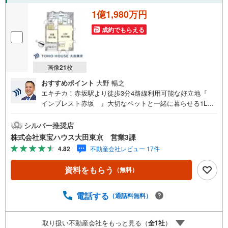
1億1,980万円
成約でもらえる
画像
21
枚
おすすめポイント
大野 暢之
エキチカ！赤坂駅より徒歩3分4路線利用可能な好立地『
インプレスト赤坂 』大切なペットと一緒に暮らせる1LDK
のお住まい 開放感と独立性を謳歌する角部屋 南西向きバル
コニーにつき陽当り良好 納得の収納力 WIC付ですっきりと
シルバー推奨店
したお部屋へ キッチンには浄水器付で日々の家事をサポー
株式会社東宝ハウス大田東京 営業3課
ト 浴室乾燥機やミストサウナ完備でバスタイムも快適に 乾
4.82
不動産会社レビュー 17件
燥も空気の汚れもなく快適な床暖房完備～東京、川崎エリ
アの「住まい」探しに確かな安心と満足を～ 東宝ハウス大
資料をもらう
（無料）
田東京ならではの高品質なサービスをお届けします。各種
ご相談も承っております。 住宅ローンのご相談 FPによる
ライフプランのシミュレーションお電話よりお問い合わせ
電話する
（通話料無料）
の際は「Yahoo！不動産を見た」とお伝え下さい。【資料
をもらう】【室内・現地を見学する】ボタンよりご予約い
取り扱い不動産会社をもっと見る（
全
1
社
）
ただくとご見学がスムーズにご案内できます。お客様のお