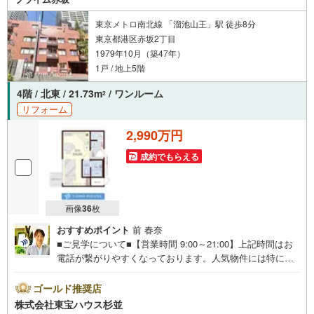
ます。
東京メトロ南北線 「溜池山王」駅 徒歩8分
東京都港区赤坂2丁目
1979年10月（築47年）
1戸 / 地上5階
4階 / 北東 / 21.73m
/ ワンルーム
2
リフォーム
2,990万円
成約でもらえる
画像
36
枚
おすすめポイント
前 春奈
■ご見学について■【営業時間 9:00～21:00】上記時間はお
電話が繋がりやすくなっております。人気物件には特に問
い合わせが集中するため、お早めにお電話くださいませ。
「室内・現地を見学する」ボタンよりご予約いただくとご
ゴールド推奨店
見学がスムーズです。■ご予約に際して■日時のご希望をお
株式会社東宝ハウス杉並
伝えくださいませ。（もちろん当日でも対応可能です。）