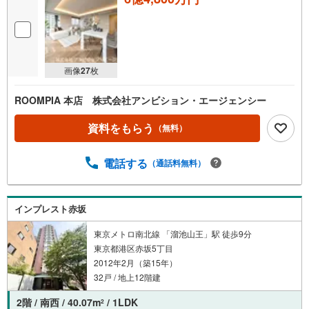
画像
27
枚
ROOMPIA 本店 株式会社アンビション・エージェンシー
資料をもらう
（無料）
電話する
（通話料無料）
インプレスト赤坂
東京メトロ南北線 「溜池山王」駅 徒歩9分
東京都港区赤坂5丁目
2012年2月（築15年）
32戸 / 地上12階建
2階 / 南西 / 40.07m
/ 1LDK
2