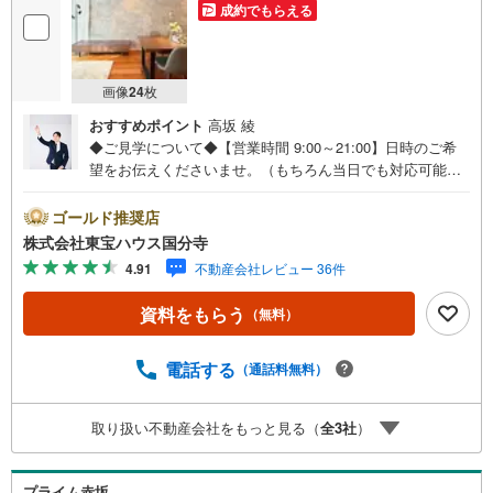
成約でもらえる
画像
24
枚
おすすめポイント
高坂 綾
◆ご見学について◆【営業時間 9:00～21:00】日時のご希
望をお伝えくださいませ。（もちろん当日でも対応可能で
す）人気物件は特にお問い合わせが集中するため、お早め
のご連絡をおすすめいたします。「室内・現地を見学す
ゴールド推奨店
る」ボタンよりご予約いただくと、スムーズにご案内可能
株式会社東宝ハウス国分寺
です。事前に鍵の手配や内覧準備が必要な場合がございま
4.91
不動産会社レビュー 36件
すのでご了承ください。◆TOHO HOUSE CLUB◆弊社で売
買いただいたお客様はTOHO HOUSE CLUBにご加入いただ
資料をもらう
（無料）
けます。10～20、30年後のリフォーム、保険やローンの見
直し、相続や資産運用など、将来にわたってのサポートを
ご提供いたします。◆FPによるライフサポート◆専属ファ
電話する
（通話料無料）
イナンシャルプランナーが住宅ローン・保険・税金・資産
運用・相続など幅広くアドバイスいたします。ご契約前後
取り扱い不動産会社をもっと見る（
全
3
社
）
を問わず、安心してご利用いただけます。◆安心の環境◆
無料駐車場、キッズスペースを完備し、ご家族でのご来店
も安心です。の体制で皆様の住まい探しをサポートいたし
プライム赤坂