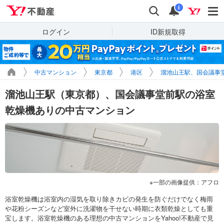
Yahoo!不動産
検索
通知
i
ログイン
ID新規取得
中古マンション
東京都
港区
溜池山王駅、国会議事
溜池山王駅（東京都）、国会議事堂前駅の浴室
乾燥機ありの中古マンション
一部の画像提供：アフロ
浴室乾燥機は浴室内の湿気を取り除きカビの発生を防ぐだけでなく梅雨
や花粉シーズンなど室外に洗濯物を干せない時期に衣類乾燥としても重
宝します。浴室乾燥機のある理想の中古マンションをYahoo!不動産で見