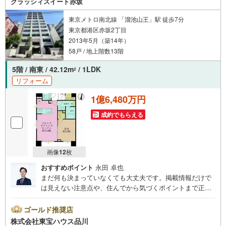
クラッシィスイート赤坂
■「シミズハイブリッドコアウォール制震システム」採用、
柱や梁を抑えた開放的な空間×高い耐震性を叶える設計
東京メトロ南北線 「溜池山王」駅 徒歩7分
■＜長期優良住宅＞認定マンション
東京都港区赤坂2丁目
2013年5月（築14年）
■コンシェルジュ・ポーターサービス有
（宅配便やゲスト対応、タクシー手配など）
58戸 / 地上階数13階
■スカイラウンジなど多彩な共用設備有
5階 / 南東 / 42.12m
/ 1LDK
2
リフォーム
■安心の5段階セキュリティ採用
1億6,480万円
■約17.6帖のLDK・室内新規リノベーション済
成約でもらえる
～～～～～～～～～～～～～～～
-Daigasグループの当社グローバルベイス-
リノベーションマンション累計6000戸の供給実績！
多くの物件調達・リノベーション実績で培ったノウハウがございます。
画像
12
枚
ご予約いただくとご見学がスムーズです！
おすすめポイント
永田 卓也
【営業時間 10:00～19:00】
まだ何も決まっていなくても大丈夫です。掲載情報だけで
スマホの方は右下の電話ボタンをタッチ。
は見えない注意点や、住んでから気づくポイントまで正直
または「室内・現地を見学する（無料）」ボタンよりご希望の日時をご記
入いただけますとスムーズにご案内が可能です。
にお伝えします。東宝ハウス品川では、良いことも悪いこ
お気軽にお問い合わせください！
とも包み隠さずお伝えし、「納得して選ぶ」ためのサポー
ゴールド推奨店
トを大切にしています。現地でしか分からないリアルな情
株式会社東宝ハウス品川