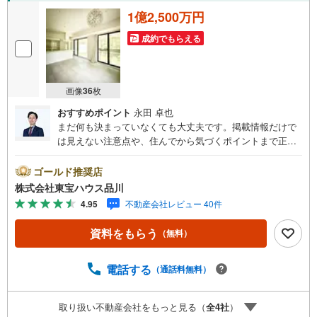
1億2,500万円
成約でもらえる
画像
36
枚
おすすめポイント
永田 卓也
まだ何も決まっていなくても大丈夫です。掲載情報だけで
は見えない注意点や、住んでから気づくポイントまで正直
にお伝えします。東宝ハウス品川では、良いことも悪いこ
とも包み隠さずお伝えし、「納得して選ぶ」ためのサポー
ゴールド推奨店
トを大切にしています。現地でしか分からないリアルな情
株式会社東宝ハウス品川
報も含めて、一緒に後悔しない住まい探しを進めていきま
4.95
不動産会社レビュー 40件
しょう。まずはお気軽にご相談ください。【Yahoo！ 不動
産キャンペーン対象店舗】当店で物件を成約するとPayPay
資料をもらう
（無料）
ボーナスライトがもらえる「Yahoo！ 不動産 物件ご成約キ
ャンペーン」の対象になります。「資料をもらう」「見学
予約をする」ボタンからお問い合わせください。※必ずYah
電話する
（通話料無料）
oo！ JAPAN IDでログインしてください。※PayPayボーナ
スライトは出金と譲渡はできません。ご案内・詳細な資料
取り扱い不動産会社をもっと見る（
全
4
社
）
のご請求はお気軽にどうぞ♪お電話でのお問い合わせも常