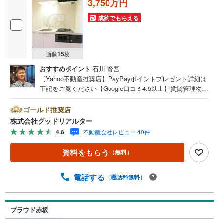
3,750万円
成約でもらえる
画像
15
枚
おすすめポイント
石川 賢吾
【Yahoo不動産推奨店】PayPayポイントプレゼント詳細は
下記をご覧ください【Google口コミ4.5以上】賃貸管理物件
の入居率99％※2026年6月末時点お薦めのマンションのご紹
介です。投資用マンションを購入する際、最大のリスクは
ゴールド推奨店
空室リスクです。利回りがいくら高かろうとも、空室が続
株式会社グッドリアルター
いてしまえば、絵に描いた餅になってしまいます。弊社で
4.8
不動産会社レビュー 40件
ご紹介するマンションは、人気エリアのお薦め物件はもち
ろんのこと、エリアのニーズに合った人気のお部屋等、賃
資料をもらう
（無料）
貸営業経験スタッフの培ってきた知識と経験を基に物件を
選定して、お部屋をご紹介している為、空室リスクに対し
ての対策はお任せください。掲載されている物件は、弊社
電話する
（通話料無料）
にてご紹介可能な物件のごく一部ですので、お気軽にお問
い合わせください。※記載賃料等の収入や利回りは、将来に
わたり、得られることを保証するものではありません。※賃
プラウド赤坂
料等については、賃貸中のものについては現在の賃料等