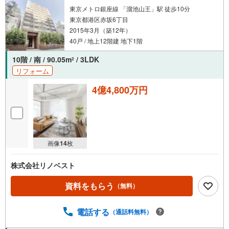
で、空室または所有者居住中等のものについては、周辺の
東京メトロ銀座線 「溜池山王」駅 徒歩10分
賃料相場に基づき、満室時を想定して表示しています。
東京都港区赤坂6丁目
2015年3月（築12年）
40戸 / 地上12階建 地下1階
10階 / 南 / 90.05m
/ 3LDK
2
リフォーム
4億4,800万円
画像
14
枚
株式会社リノベスト
資料をもらう
（無料）
電話する
（通話料無料）