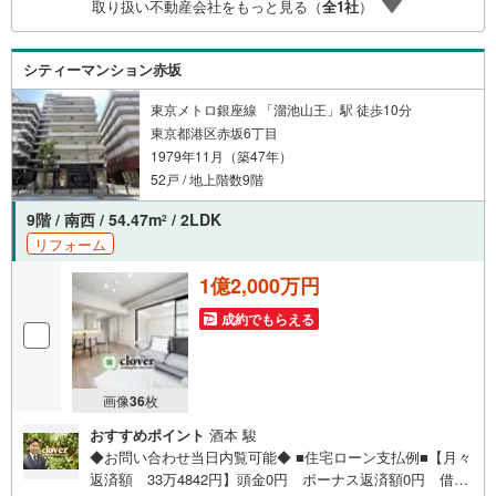
取り扱い不動産会社をもっと見る（
全
1
社
）
シティーマンション赤坂
東京メトロ銀座線 「溜池山王」駅 徒歩10分
東京都港区赤坂6丁目
1979年11月（築47年）
52戸 / 地上階数9階
9階 / 南西 / 54.47m
/ 2LDK
2
リフォーム
1億2,000万円
成約でもらえる
画像
36
枚
おすすめポイント
酒本 駿
◆お問い合わせ当日内覧可能◆ ■住宅ローン支払例■【月々
返済額 33万4842円】頭金0円 ボーナス返済額0円 借入