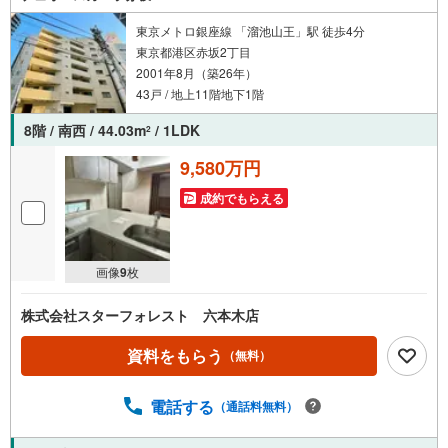
東京メトロ銀座線 「溜池山王」駅 徒歩4分
東京都港区赤坂2丁目
2001年8月（築26年）
43戸 / 地上11階地下1階
8階 / 南西 / 44.03m
/ 1LDK
2
9,580万円
成約でもらえる
画像
9
枚
株式会社スターフォレスト 六本木店
資料をもらう
（無料）
電話する
（通話料無料）