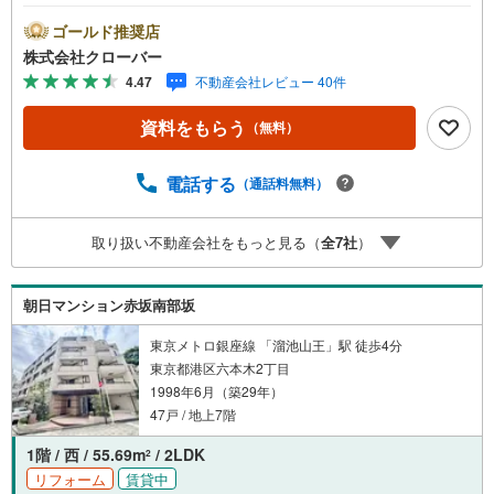
額12000万円 金利0.93％（変動金利） 35年返済の場
合 ●住宅ローン、諸費用ローンお気軽にご相談下さい！港
ゴールド推奨店
区赤坂に佇むシティーマンション赤坂。事務所利用可能。
株式会社クローバー
千代田線「赤坂」駅徒歩3分、銀座線・南北線「溜池山王」
4.47
不動産会社レビュー 40件
駅徒歩10分、丸ノ内線「赤坂見附」駅徒歩11分。周辺には
赤坂サカスをはじめ商業施設で賑わいがあり、生活環境も
資料をもらう
（無料）
整っています。1979年築、SRC造9階建て、総戸数52戸の
マンション。2022年に鉄部塗装工事実施済み。お部屋は最
上階、ルーフバルコニー付の角部屋。内装は新規リノベー
電話する
（通話料無料）
ション実施済み。■今すぐ見たい！■ローンが心配■買う方
が得なの？■分からない事、何でもご相談下さい。■随時！
取り扱い不動産会社をもっと見る（
全
7
社
）
内覧可能です！■平日・土日・祝祭日…日程・時間はいつで
も調整可能。ご指定の場所にお車でお迎えに上がります。■
不動産購入のご相談も随時開催中！■ ○住宅ローンのご相
朝日マンション赤坂南部坂
談 ○買換えのご相談 ○ご自宅査定のご相談 ○弊社買取
も行っております
東京メトロ銀座線 「溜池山王」駅 徒歩4分
東京都港区六本木2丁目
1998年6月（築29年）
47戸 / 地上7階
1階 / 西 / 55.69m
/ 2LDK
2
リフォーム
賃貸中