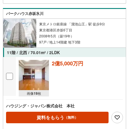
住まいへの「希望」を形にするべく全力でお手伝いさせて
いただきます。お会いできる日を心待ちにしております。
パークハウス赤坂氷川
東京メトロ銀座線 「溜池山王」駅 徒歩9分
東京都港区赤坂6丁目
2008年5月（築19年）
97戸 / 地上14階建 地下3階
11階 / 北西 / 70.01m
/ 2LDK
2
2億5,000万円
画像
19
枚
ハウジング・ジャパン株式会社 本社
資料をもらう
（無料）