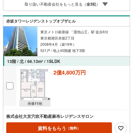
取り扱い不動産会社をもっと見る（
全
3
社
）
ボタンよりご予約いただくとご見学がスムーズにご案内で
きます。お客様のお住まいへの「希望」を形にするべく全
力でお手伝いさせていただきます。お会いできる日を心待
赤坂タワーレジデンストップオブザヒル
ちにしております。
東京メトロ銀座線 「溜池山王」駅 徒歩6分
東京都港区赤坂2丁目
2008年4月（築19年）
521戸 / 地上45階建 地下3階
13階 / 北 / 66.13m
/ 1SLDK
2
2億4,800万円
画像
11
枚
株式会社大京穴吹不動産麻布レジデンスサロン
資料をもらう
（無料）