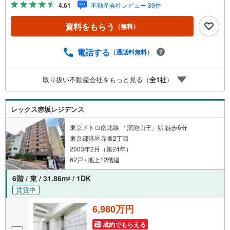
4.61
不動産会社レビュー 39件
事前に鍵等の手配や内覧（居住中物件）の手配が必要な場
合がございますのでご容赦ください。■ミラカレCLUB■弊
資料をもらう
（無料）
社で売買されたお客様は、ミラカレCLUBに加入可能です。
10～20年後のリフォーム、保険の見直しや借り換えなど、
オンラインでやりとりができます。■FPによるファイナン
電話する
（通話料無料）
シャルライフサポート■お金のプロであるファイナンシャル
プランナーが住宅ローン、保険・税金、資産運用、相続な
取り扱い不動産会社をもっと見る（
全
1
社
）
どの対策をアドバイス可能です。契約前、契約後、お好き
なタイミングがご利用可能です。■税理士による無料確定申
告セミナー■住まいをご購入になったお客様に対して、住宅
レックス赤坂レジデンス
ローン控除の申告方法をご案内する無料セミナーを開催し
ています。
東京メトロ南北線 「溜池山王」駅 徒歩6分
東京都港区赤坂2丁目
2003年2月（築24年）
62戸 / 地上12階建
6階 / 東 / 31.86m
/ 1DK
2
賃貸中
6,980万円
成約でもらえる