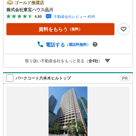
とも包み隠さずお伝えし、「納得して選ぶ」ためのサポー
ゴールド推奨店
トを大切にしています。現地でしか分からないリアルな情
株式会社東宝ハウス品川
報も含めて、一緒に後悔しない住まい探しを進めていきま
4.95
不動産会社レビュー 40件
しょう。まずはお気軽にご相談ください。【Yahoo！ 不動
産キャンペーン対象店舗】当店で物件を成約するとPayPay
資料をもらう
（無料）
ボーナスライトがもらえる「Yahoo！ 不動産 物件ご成約キ
ャンペーン」の対象になります。「資料をもらう」「見学
予約をする」ボタンからお問い合わせください。※必ずYah
電話する
（通話料無料）
oo！ JAPAN IDでログインしてください。※PayPayボーナ
スライトは出金と譲渡はできません。ご案内・詳細な資料
取り扱い不動産会社をもっと見る（
全
4
社
）
のご請求はお気軽にどうぞ♪お電話でのお問い合わせも常
時受け付けております！お気軽にお問い合わせください。
パークコート六本木ヒルトップ
PR