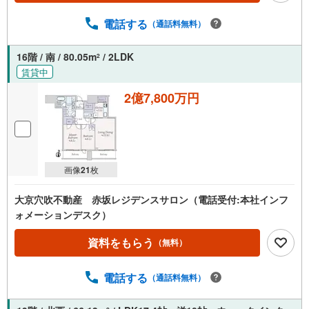
電話する
（通話料無料）
16階 / 南 / 80.05m
/ 2LDK
2
賃貸中
2億7,800万円
画像
21
枚
大京穴吹不動産 赤坂レジデンスサロン（電話受付:本社インフ
ォメーションデスク）
資料をもらう
（無料）
電話する
（通話料無料）