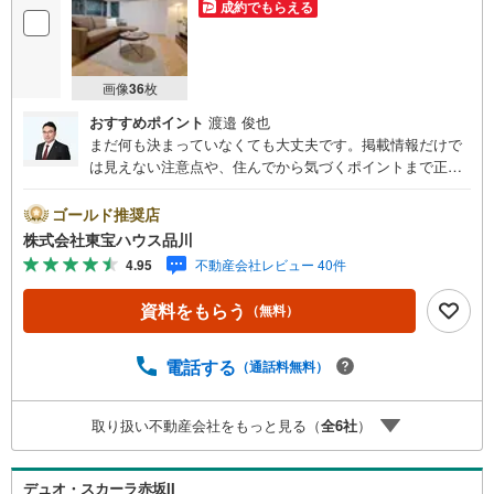
成約でもらえる
画像
36
枚
おすすめポイント
渡邉 俊也
まだ何も決まっていなくても大丈夫です。掲載情報だけで
は見えない注意点や、住んでから気づくポイントまで正直
にお伝えします。東宝ハウス品川では、良いことも悪いこ
とも包み隠さずお伝えし、「納得して選ぶ」ためのサポー
ゴールド推奨店
トを大切にしています。現地でしか分からないリアルな情
株式会社東宝ハウス品川
報も含めて、一緒に後悔しない住まい探しを進めていきま
4.95
不動産会社レビュー 40件
しょう。まずはお気軽にご相談ください。【Yahoo！ 不動
産キャンペーン対象店舗】当店で物件を成約するとPayPay
資料をもらう
（無料）
ボーナスライトがもらえる「Yahoo！ 不動産 物件ご成約キ
ャンペーン」の対象になります。「資料をもらう」「見学
予約をする」ボタンからお問い合わせください。※必ずYah
電話する
（通話料無料）
oo！ JAPAN IDでログインしてください。※PayPayボーナ
スライトは出金と譲渡はできません。ご案内・詳細な資料
取り扱い不動産会社をもっと見る（
全
6
社
）
のご請求はお気軽にどうぞ♪お電話でのお問い合わせも常
時受け付けております！お気軽にお問い合わせください。
デュオ・スカーラ赤坂II