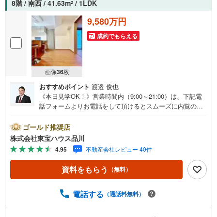
8階 / 南西 / 41.63m
/ 1LDK
2
9,580万円
成約でもらえる
画像
36
枚
おすすめポイント
渡邉 俊也
《本日見学OK！》営業時間内（9:00～21:00）は、下記電
話フォームよりお電話をして頂けるとスムーズに内覧のご
案内ができます。マンション売買の《 Professional 》【Ya
hoo！ 不動産キャンペーン対象店舗】当店で物件を成約す
ゴールド推奨店
るとPayPayボーナスライトがもらえる「Yahoo！ 不動産
株式会社東宝ハウス品川
物件ご成約キャンペーン」の対象になります。「資料をも
4.95
不動産会社レビュー 40件
らう」「見学予約をする」ボタンからお問い合わせくださ
い。※必ずYahoo！ JAPAN IDでログインしてください。※P
資料をもらう
（無料）
ayPayボーナスライトは出金と譲渡はできません。ご案
内・詳細な資料のご請求はお気軽にどうぞ♪お電話でのお
問い合わせも常時受け付けております！お気軽にお問い合
電話する
（通話料無料）
わせください。