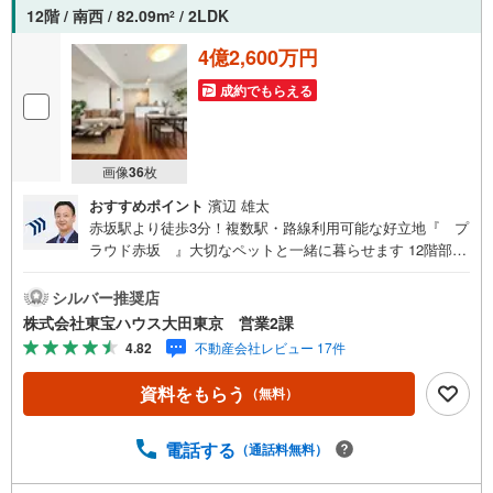
12階 / 南西 / 82.09m
/ 2LDK
2
4億2,600万円
成約でもらえる
画像
36
枚
おすすめポイント
濱辺 雄太
赤坂駅より徒歩3分！複数駅・路線利用可能な好立地『 プ
ラウド赤坂 』大切なペットと一緒に暮らせます 12階部分
最上階！南西向きにつき陽当り・通風良好！ 食洗器やディ
スポーザーが付いたシステムキッチン 乾燥や空気の汚れが
シルバー推奨店
少なく暖かく過ごせる床暖房 浴室乾燥機付で雨の日でもス
株式会社東宝ハウス大田東京 営業2課
トレスなくお洗濯 オートロック付なのでセキュリティ面も
4.82
不動産会社レビュー 17件
安心です 留守中も荷物を受け取ることができる宅配ボック
ス有～東京、川崎エリアの「住まい」探しに確かな安心と
資料をもらう
（無料）
満足を～ 東宝ハウス大田東京ならではの高品質なサービス
をお届けします。各種ご相談も承っております。 住宅ロー
ンのご相談 FPによるライフプランのシミュレーションお電
電話する
（通話料無料）
話よりお問い合わせの際は「Yahoo！不動産を見た」とお
伝え下さい。【資料をもらう】【室内・現地を見学する】