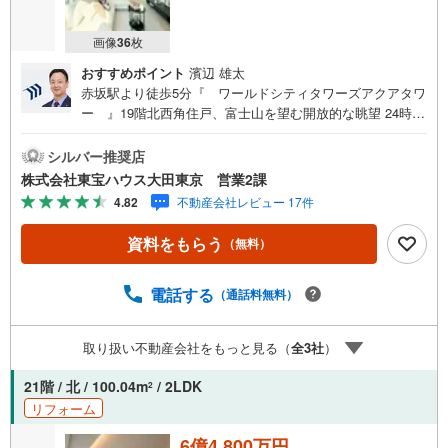
画像
36
枚
おすすめポイント
濱辺 雄太
赤坂駅より徒歩5分『 ワールドシティタワーズアクアタワ
ー 』19階北西角住戸、富士山を望む開放的な眺望 24時間
有人管理と夜間警備による高いセキュリティ コンシェルジ
ュが日々の暮らしを細やかにサポート スカイテラスやゲス
シルバー推奨店
トルームなど充実の共用施設 季節の移ろいを感じるワイン
株式会社東宝ハウス大田東京 営業2課
セラーや洗車場も地下に設置 住まいの性能を向上！リノベ
4.82
不動産会社レビュー 17件
ーションされたお部屋 ペットに癒される生活 ペット飼育可
能物件～東京、川崎エリアの「住まい」探しに確かな安心
資料をもらう
（無料）
と満足を～ 東宝ハウス大田東京ならではの高品質なサービ
スをお届けします。各種ご相談も承っております。 住宅ロ
ーンのご相談 FPによるライフプランのシミュレーションお
電話する
（通話料無料）
電話よりお問い合わせの際は「Yahoo！不動産を見た」と
お伝え下さい。【資料をもらう】【室内・現地を見学す
取り扱い不動産会社をもっと見る（
全
3
社
）
る】ボタンよりご予約いただくとご見学がスムーズにご案
内できます。お客様のお住まいへの「希望」を形にするべ
21階 / 北 / 100.04m
/ 2LDK
2
く全力でお手伝いさせていただきます。お会いできる日を
リフォーム
心待ちにしております。
6億4,800万円