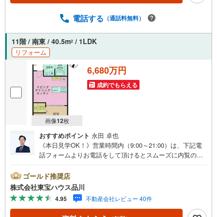
ちろん当日でも対応可能です）事前に鍵等の手配や内覧
（居住中物件）の手配が必要な場合がございますのでご容
電話する
（通話料無料）
赦ください。事前にご連絡をいただけると、スムーズなご
案内が可能となりますのでお手数ですがご一報ください。
11階 / 南東 / 40.5m
/ 1LDK
2
◆物件のご案内は◆弊社へのご来社、お客様宅へのお迎
リフォーム
え・最寄駅での待ち合わせ、物件周辺のコンビニ等でお待
ち合わせなど、ご希望をお伝えください。ご希望条件をお
6,680万円
伝え頂けましたら、ご見学希望物件以外の資料も用意して
参ります。もちろん他の物件も併せてご案内させていただ
成約でもらえる
きます。
画像
12
枚
おすすめポイント
永田 卓也
《本日見学OK！》営業時間内（9:00～21:00）は、下記電
話フォームよりお電話をして頂けるとスムーズに内覧のご
案内ができます。マンション売買の《 Professional 》【Ya
hoo！ 不動産キャンペーン対象店舗】当店で物件を成約す
ゴールド推奨店
るとPayPayボーナスライトがもらえる「Yahoo！ 不動産
株式会社東宝ハウス品川
物件ご成約キャンペーン」の対象になります。「資料をも
4.95
不動産会社レビュー 40件
らう」「見学予約をする」ボタンからお問い合わせくださ
い。※必ずYahoo！ JAPAN IDでログインしてください。※P