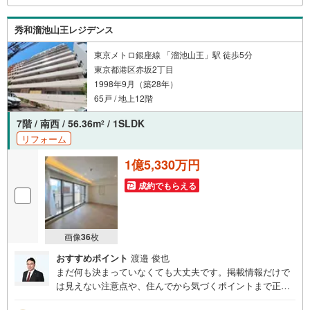
時受け付けております！お気軽にお問い合わせください。
秀和溜池山王レジデンス
東京メトロ銀座線 「溜池山王」駅 徒歩5分
東京都港区赤坂2丁目
1998年9月（築28年）
65戸 / 地上12階
7階 / 南西 / 56.36m
/ 1SLDK
2
リフォーム
1億5,330万円
成約でもらえる
画像
36
枚
おすすめポイント
渡邉 俊也
まだ何も決まっていなくても大丈夫です。掲載情報だけで
は見えない注意点や、住んでから気づくポイントまで正直
にお伝えします。東宝ハウス品川では、良いことも悪いこ