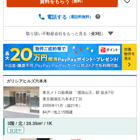
資料をもらう
（無料）
ayPayボーナスライトは出金と譲渡はできません。ご案
内・詳細な資料のご請求はお気軽にどうぞ♪お電話でのお
問い合わせも常時受け付けております！お気軽にお問い合
電話する
（通話料無料）
わせください。
取り扱い不動産会社をもっと見る（
全
3
社
）
ガリシアヒルズ六本木
東京メトロ銀座線 「溜池山王」駅 徒歩7分
東京都港区六本木2丁目
2005年11月（築21年）
84戸 / 地上15階建
3階 / 北 / 25.35m
/ 1K
2
賃貸中