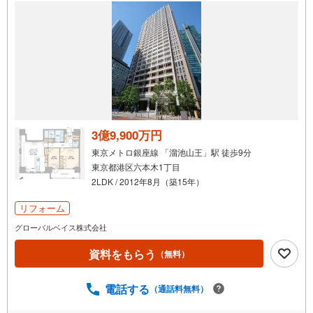
3億9,900万円
東京メトロ銀座線 「溜池山王」駅 徒歩9分
東京都港区六本木1丁目
2LDK / 2012年8月（築15年）
リフォーム
グローバルベイス株式会社
資料をもらう
（無料）
電話する
（通話料無料）