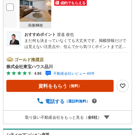
成約でもらえる
画像
36
枚
おすすめポイント
渡邉 俊也
まだ何も決まっていなくても大丈夫です。掲載情報だけで
は見えない注意点や、住んでから気づくポイントまで正直
にお伝えします。東宝ハウス品川では、良いことも悪いこ
とも包み隠さずお伝えし、「納得して選ぶ」ためのサポー
ゴールド推奨店
トを大切にしています。現地でしか分からないリアルな情
株式会社東宝ハウス品川
報も含めて、一緒に後悔しない住まい探しを進めていきま
4.95
不動産会社レビュー 40件
しょう。まずはお気軽にご相談ください。【Yahoo！ 不動
産キャンペーン対象店舗】当店で物件を成約するとPayPay
資料をもらう
（無料）
ボーナスライトがもらえる「Yahoo！ 不動産 物件ご成約キ
ャンペーン」の対象になります。「資料をもらう」「見学
予約をする」ボタンからお問い合わせください。※必ずYah
電話する
（通話料無料）
oo！ JAPAN IDでログインしてください。※PayPayボーナ
スライトは出金と譲渡はできません。ご案内・詳細な資料
取り扱い不動産会社をもっと見る（
全
6
社
）
のご請求はお気軽にどうぞ♪お電話でのお問い合わせも常
時受け付けております！お気軽にお問い合わせください。
シティーマンション赤坂