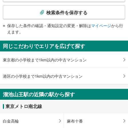
が関３丁目、溜池交差点
検
［南北線］
９出口
索
・ホーム⇔赤坂方面改札
検索条件を保存する
りそな銀行、赤坂インターシティＡＩＲ、バスのりば、タクシーのりば、三会
条
・赤坂方面改札⇔７番出口
堂ビル、日本財団ビル、ＪＴビル、共同通信会館、虎の門病院、外堀通り西
［銀座線］［南北線］
件
側、六本木通り、赤坂２丁目、溜池交差点
保存した条件の確認・通知設定の変更・解除は
マイページ
から行
・溜池交差点方面改札⇔赤坂方面改札
で
１０出口
えます。
エスカレータ
通
外堀通り西側、赤坂２丁目、溜池交差点、山王下交差点（日枝神社入口）
［銀座線］
知
１１出口
同じこだわりでエリアを広げて探す
・ホーム⇔溜池交差点方面改札
を
バスのりば、オリックス赤坂２丁目ビル、メディカルスクエア赤坂
・溜池交差点方面改札⇔南北線赤坂方面改札（※車椅子対応）
受
１２ａ出口
・溜池交差点方面改札⇔９・１０・１３番出口
東京都の小学校まで1km以内の中古マンション
け
・溜池交差点方面改札⇔Ｂ２Ｆ（１０～１３番出口方面階）
東京ワールドゲート赤坂、 赤坂トラストタワー、 ＡＴＴ ＥＡＳＴ、衆議
取
［南北線］
院議員宿舎、ＮＴＴ赤坂
る
・ホーム⇔赤坂方面改札
１２ｂ出口
港区の小学校まで1km以内の中古マンション
・赤坂方面改札⇔千代田線（国会議事堂前駅）ホーム
・
東京ワールドゲート赤坂、 赤坂トラストタワー、 ＡＴＴ ＥＡＳＴ、衆議
・永田町方面改札⇔５・６番出口
条
院議員宿舎、ＮＴＴ赤坂
・赤坂方面改札⇔７・８番出口
件
溜池山王駅の近隣の駅から探す
１３出口
・赤坂方面改札⇔永田町方面改札（改札外通路）
を
トイレ
赤坂１丁目センタービル、アークヒルズ、 ＡＮＡインターコンチネンタルホ
マ
東京メトロ南北線
テル東京、 サントリーホール、ホテルオークラ東京、六本木通り、赤坂１丁
［銀座線］
イ
目、虎ノ門２丁目
《多機能トイレ》
ペ
１４出口
・溜池交差点方面改札内
白金高輪
麻布十番
ー
［南北線］
赤坂インターシティＡＩＲ、バスのりば、アメリカ大使館、外堀通り西側、六