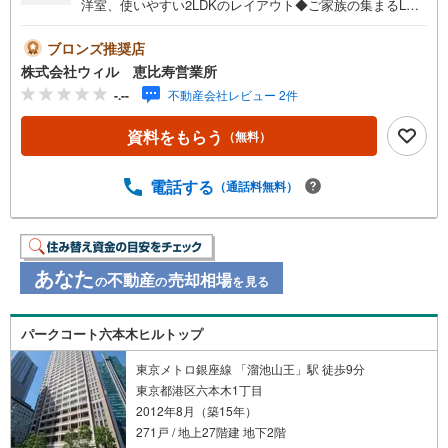
洋室、使いやすい2LDKのレイアウト◆ご家族の集まるLDK
は約14帖ございます！◆開放感を演出してくれる対面キッ
チン採用◆SIC付きですっきりとした玄関スペースに！◆
ブロンズ推奨店
ウォークインクローゼット付きで季節物もスッキリ！◆お
株式会社ウィル 恵比寿営業所
洗濯物やお布団干しにも便利なバルコニー2面付き！◆エレ
-.--
不動産会社レビュー 2件
ベーターで上階へのアクセスもスムーズ！◆オートロック
導入済み！セキュリティに配慮◆不在時でも荷物の受け取
資料をもらう
（無料）
りに便利な宅配ボックス有◆「成城石井（赤坂Bizタワ
ー）」まで徒歩約4分【営業時間10:00～19:00】上記時間は
お電話が繋がりやすくなっております。お気軽にご連絡下
電話する
（通話料無料）
さい！現地を見学される場合はご見学予約ボタンよりご希
望の日時をご記入いただけますとスムーズにご案内が可能
です。**住宅ローン**諸費用込融資や築年数の古い物件のロ
ーンも得意としており、最適な銀行をご提案します。**リ
あなた
不動産
売却相場
の
の
を見る
フォーム**理想の間取り、テイストを作り上げられます！
リフォームプランナーの同行も可能です。
パークコート六本木ヒルトップ
東京メトロ銀座線 「溜池山王」駅 徒歩9分
東京都港区六本木1丁目
2012年8月（築15年）
271戸 / 地上27階建 地下2階