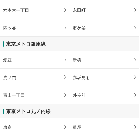
ジ
《多機能トイレ》
本木通り、赤坂１丁目、虎ノ門２丁目
・赤坂方面改札内
に
六本木一丁目
永田町
スロープ
保
存
［銀座線］
四ツ谷
市ケ谷
・溜池交差点方面改札⇔１０～１３番出口方面
す
その他
る
［銀座線］
東京メトロ銀座線
・階段昇降機（エスカル）
溜池交差点方面改札⇔Ｂ２Ｆ（１０～１３番出口方面階）
銀座
新橋
虎ノ門
赤坂見附
青山一丁目
外苑前
東京メトロ丸ノ内線
東京
銀座