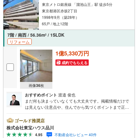
東京メトロ銀座線 「溜池山王」駅 徒歩5分
東京都港区赤坂2丁目
1998年9月（築28年）
65戸 / 地上12階
7階 / 南西 / 56.36m
/ 1SLDK
2
リフォーム
1億5,330万円
成約でもらえる
画像
36
枚
おすすめポイント
渡邉 俊也
まだ何も決まっていなくても大丈夫です。掲載情報だけで
は見えない注意点や、住んでから気づくポイントまで正直
にお伝えします。東宝ハウス品川では、良いことも悪いこ
とも包み隠さずお伝えし、「納得して選ぶ」ためのサポー
ゴールド推奨店
トを大切にしています。現地でしか分からないリアルな情
株式会社東宝ハウス品川
報も含めて、一緒に後悔しない住まい探しを進めていきま
4.95
不動産会社レビュー 40件
しょう。まずはお気軽にご相談ください。【Yahoo！ 不動