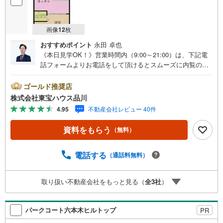
きます。
画像
12
枚
おすすめポイント
永田 卓也
《本日見学OK！》営業時間内（9:00～21:00）は、下記電
話フォームよりお電話をして頂けるとスムーズに内覧のご
案内ができます。マンション売買の《 Professional 》【Ya
hoo！ 不動産キャンペーン対象店舗】当店で物件を成約す
ゴールド推奨店
るとPayPayボーナスライトがもらえる「Yahoo！ 不動産
株式会社東宝ハウス品川
物件ご成約キャンペーン」の対象になります。「資料をも
4.95
不動産会社レビュー 40件
らう」「見学予約をする」ボタンからお問い合わせくださ
い。※必ずYahoo！ JAPAN IDでログインしてください。※P
資料をもらう
（無料）
ayPayボーナスライトは出金と譲渡はできません。ご案
内・詳細な資料のご請求はお気軽にどうぞ♪お電話でのお
問い合わせも常時受け付けております！お気軽にお問い合
電話する
（通話料無料）
わせください。
取り扱い不動産会社をもっと見る（
全
3
社
）
パークコート六本木ヒルトップ
PR