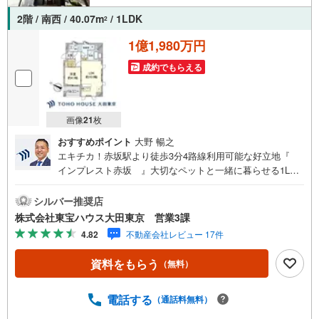
2階 / 南西 / 40.07m
/ 1LDK
2
1億1,980万円
成約でもらえる
画像
21
枚
おすすめポイント
大野 暢之
エキチカ！赤坂駅より徒歩3分4路線利用可能な好立地『
インプレスト赤坂 』大切なペットと一緒に暮らせる1LDK
のお住まい 開放感と独立性を謳歌する角部屋 南西向きバル
コニーにつき陽当り良好 納得の収納力 WIC付ですっきりと
シルバー推奨店
したお部屋へ キッチンには浄水器付で日々の家事をサポー
株式会社東宝ハウス大田東京 営業3課
ト 浴室乾燥機やミストサウナ完備でバスタイムも快適に 乾
4.82
不動産会社レビュー 17件
燥も空気の汚れもなく快適な床暖房完備～東京、川崎エリ
アの「住まい」探しに確かな安心と満足を～ 東宝ハウス大
資料をもらう
（無料）
田東京ならではの高品質なサービスをお届けします。各種
ご相談も承っております。 住宅ローンのご相談 FPによる
ライフプランのシミュレーションお電話よりお問い合わせ
電話する
（通話料無料）
の際は「Yahoo！不動産を見た」とお伝え下さい。【資料