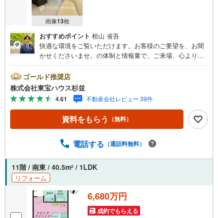
画像
13
枚
おすすめポイント
桧山 省吾
快適な環境をご覧いただけます。お客様のご要望を、お聞
かせくださいませ。の体制と情報量で、ご来場、心よりお
待ちしております。・ 未来を予測し人生設計から始まる
「未来カレンダー」のご提案。・ 未来に起こるであろうご
ゴールド推奨店
自宅リフォームをオンライン上でご提案「ミラカレクラ
株式会社東宝ハウス杉並
ブ」。・ 不動産売却時、ご自宅を綺麗にかつ瀟洒にさせる
4.61
不動産会社レビュー 39件
CG加工ホームステイジングサービス。・ 購入者様へ、税
理士による確定申告の無料セミナーをご招待いたします。
資料をもらう
（無料）
◆ご予約に際して◆日時のご希望をお伝えください。（も
ちろん当日でも対応可能です）事前に鍵等の手配や内覧
（居住中物件）の手配が必要な場合がございますのでご容
電話する
（通話料無料）
赦ください。事前にご連絡をいただけると、スムーズなご
案内が可能となりますのでお手数ですがご一報ください。
11階 / 南東 / 40.5m
/ 1LDK
2
◆物件のご案内は◆弊社へのご来社、お客様宅へのお迎
リフォーム
え・最寄駅での待ち合わせ、物件周辺のコンビニ等でお待
ち合わせなど、ご希望をお伝えください。ご希望条件をお
6,680万円
伝え頂けましたら、ご見学希望物件以外の資料も用意して
参ります。もちろん他の物件も併せてご案内させていただ
成約でもらえる