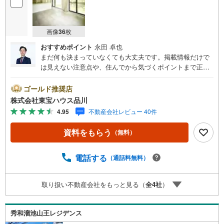
画像
36
枚
おすすめポイント
永田 卓也
まだ何も決まっていなくても大丈夫です。掲載情報だけで
は見えない注意点や、住んでから気づくポイントまで正直
にお伝えします。東宝ハウス品川では、良いことも悪いこ
とも包み隠さずお伝えし、「納得して選ぶ」ためのサポー
ゴールド推奨店
トを大切にしています。現地でしか分からないリアルな情
株式会社東宝ハウス品川
報も含めて、一緒に後悔しない住まい探しを進めていきま
4.95
不動産会社レビュー 40件
しょう。まずはお気軽にご相談ください。【Yahoo！ 不動
産キャンペーン対象店舗】当店で物件を成約するとPayPay
資料をもらう
（無料）
ボーナスライトがもらえる「Yahoo！ 不動産 物件ご成約キ
ャンペーン」の対象になります。「資料をもらう」「見学
予約をする」ボタンからお問い合わせください。※必ずYah
電話する
（通話料無料）
oo！ JAPAN IDでログインしてください。※PayPayボーナ
スライトは出金と譲渡はできません。ご案内・詳細な資料
取り扱い不動産会社をもっと見る（
全
4
社
）
のご請求はお気軽にどうぞ♪お電話でのお問い合わせも常
時受け付けております！お気軽にお問い合わせください。
秀和溜池山王レジデンス