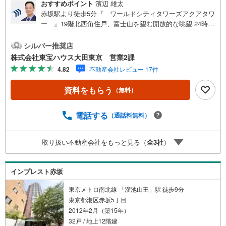
おすすめポイント
濱辺 雄太
赤坂駅より徒歩5分『 ワールドシティタワーズアクアタワ
ー 』19階北西角住戸、富士山を望む開放的な眺望 24時間
有人管理と夜間警備による高いセキュリティ コンシェルジ
ュが日々の暮らしを細やかにサポート スカイテラスやゲス
シルバー推奨店
トルームなど充実の共用施設 季節の移ろいを感じるワイン
株式会社東宝ハウス大田東京 営業2課
セラーや洗車場も地下に設置 住まいの性能を向上！リノベ
4.82
不動産会社レビュー 17件
ーションされたお部屋 ペットに癒される生活 ペット飼育可
能物件～東京、川崎エリアの「住まい」探しに確かな安心
資料をもらう
（無料）
と満足を～ 東宝ハウス大田東京ならではの高品質なサービ
スをお届けします。各種ご相談も承っております。 住宅ロ
ーンのご相談 FPによるライフプランのシミュレーションお
電話する
（通話料無料）
電話よりお問い合わせの際は「Yahoo！不動産を見た」と
お伝え下さい。【資料をもらう】【室内・現地を見学す
取り扱い不動産会社をもっと見る（
全
3
社
）
る】ボタンよりご予約いただくとご見学がスムーズにご案
内できます。お客様のお住まいへの「希望」を形にするべ
く全力でお手伝いさせていただきます。お会いできる日を
インプレスト赤坂
心待ちにしております。
東京メトロ南北線 「溜池山王」駅 徒歩9分
東京都港区赤坂5丁目
2012年2月（築15年）
32戸 / 地上12階建