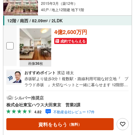
2015年3月（築12年）
40戸 / 地上12階建 地下1階
12階 / 南西 / 82.09m
/ 2LDK
2
4億2,600万円
成約でもらえる
画像
36
枚
おすすめポイント
濱辺 雄太
赤坂駅より徒歩3分！複数駅・路線利用可能な好立地『 プ
ラウド赤坂 』大切なペットと一緒に暮らせます 12階部分
最上階！南西向きにつき陽当り・通風良好！ 食洗器やディ
スポーザーが付いたシステムキッチン 乾燥や空気の汚れが
シルバー推奨店
少なく暖かく過ごせる床暖房 浴室乾燥機付で雨の日でもス
株式会社東宝ハウス大田東京 営業2課
トレスなくお洗濯 オートロック付なのでセキュリティ面も
4.82
不動産会社レビュー 17件
安心です 留守中も荷物を受け取ることができる宅配ボック
ス有～東京、川崎エリアの「住まい」探しに確かな安心と
資料をもらう
（無料）
満足を～ 東宝ハウス大田東京ならではの高品質なサービス
をお届けします。各種ご相談も承っております。 住宅ロー