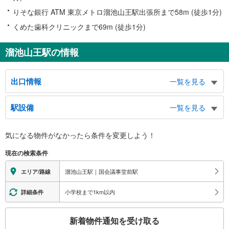
りそな銀行 ATM 東京メトロ溜池山王駅出張所まで58m (徒歩1分)
くめた歯科クリニックまで69m (徒歩1分)
溜池山王駅の情報
出口情報
一覧を見る
５出口
駅設備
一覧を見る
タクシーのりば、総理大臣官邸、日枝神社、日比谷高等学校、星陵会館、外堀
通り、永田町２丁目、山王坂
バリアフリー状況
６出口
気になる物件がなかったら
条件を変更しよう！
※段差なしでの移動経路
東急キャピトルタワー、 ザ・キャピトルホテル 東急、外堀通り、永田町２
（○：有り △：要駅員設備 ×：無し）
現在の検索条件
丁目、山王坂
［銀座線］
７出口
地上⇔改札：△（階段昇降機）
溜池山王駅｜国会議事堂前駅
エリア/路線
改札⇔ホーム：○
山王パークタワー、総理大臣官邸、日枝神社、赤坂サカス、千代田線赤坂駅、
［南北線］：○
銀座線・丸ノ内線赤坂見附駅、プルデンシャルタワー、山王下交差点（日枝神
小学校まで1km以内
詳細条件
エレベータ
社入口）、永田町２丁目、赤坂２丁目
８出口
［銀座線］
こ
新着物件通知を受け取る
・ホーム⇔溜池交差点方面改札
内閣府、 内閣官房、特許庁、外堀通り東側、六本木通り、永田町２丁目、霞
の
・溜池交差点方面改札⇔１１番出口