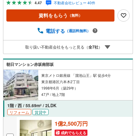
4.47
不動産会社レビュー 40件
駅徒歩10分、丸ノ内線「赤坂見附」駅徒歩11分。周辺には
赤坂サカスをはじめ商業施設で賑わいがあり、生活環境も
資料をもらう
（無料）
整っています。1979年築、SRC造9階建て、総戸数52戸の
マンション。2022年に鉄部塗装工事実施済み。お部屋は最
上階、ルーフバルコニー付の角部屋。内装は新規リノベー
電話する
（通話料無料）
ション実施済み。■今すぐ見たい！■ローンが心配■買う方
が得なの？■分からない事、何でもご相談下さい。■随時！
取り扱い不動産会社をもっと見る（
全
7
社
）
内覧可能です！■平日・土日・祝祭日…日程・時間はいつで
も調整可能。ご指定の場所にお車でお迎えに上がります。■
不動産購入のご相談も随時開催中！■ ○住宅ローンのご相
朝日マンション赤坂南部坂
談 ○買換えのご相談 ○ご自宅査定のご相談 ○弊社買取
も行っております
東京メトロ銀座線 「溜池山王」駅 徒歩4分
東京都港区六本木2丁目
1998年6月（築29年）
47戸 / 地上7階
1階 / 西 / 55.69m
/ 2LDK
2
リフォーム
賃貸中
1億2,500万円
成約でもらえる