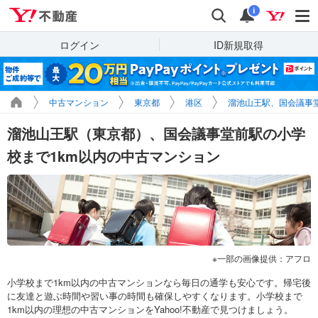
Yahoo!不動産
検索
通知
i
ログイン
ID新規取得
中古マンション
東京都
港区
溜池山王駅、国会議事
溜池山王駅（東京都）、国会議事堂前駅の小学
校まで1km以内の中古マンション
一部の画像提供：アフロ
小学校まで1km以内の中古マンションなら毎日の通学も安心です。帰宅後
に友達と遊ぶ時間や習い事の時間も確保しやすくなります。小学校まで
1km以内の理想の中古マンションをYahoo!不動産で見つけましょう。