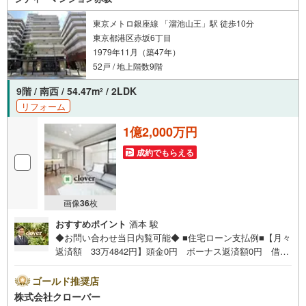
東京メトロ銀座線 「溜池山王」駅 徒歩10分
東京都港区赤坂6丁目
1979年11月（築47年）
52戸 / 地上階数9階
9階 / 南西 / 54.47m
/ 2LDK
2
リフォーム
1億2,000万円
成約でもらえる
画像
36
枚
おすすめポイント
酒本 駿
◆お問い合わせ当日内覧可能◆ ■住宅ローン支払例■【月々
返済額 33万4842円】頭金0円 ボーナス返済額0円 借入
額12000万円 金利0.93％（変動金利） 35年返済の場
合 ●住宅ローン、諸費用ローンお気軽にご相談下さい！港
ゴールド推奨店
区赤坂に佇むシティーマンション赤坂。事務所利用可能。
株式会社クローバー
千代田線「赤坂」駅徒歩3分、銀座線・南北線「溜池山王」