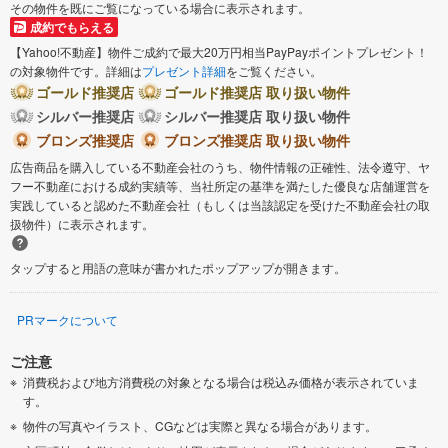
その物件を既にご覧になっている場合に表示されます。
成約でもらえる
【Yahoo!不動産】物件ご成約で最大20万円相当PayPayポイントプレゼント！
の対象物件です。詳細は
プレゼント詳細
をご覧ください。
ゴールド推奨店
ゴールド推奨店 取り扱い物件
シルバー推奨店
シルバー推奨店 取り扱い物件
ブロンズ推奨店
ブロンズ推奨店 取り扱い物件
広告商品を購入している不動産会社のうち、物件情報の正確性、法令遵守、ヤ
フー不動産における成約実績等、当社所定の基準を満たした優良な店舗運営を
実践していると認めた不動産会社（もしくは当該認定を受けた不動産会社の取
扱物件）に表示されます。
タップすると用語の意味が書かれたポップアップが開きます。
PRマークについて
ご注意
消費税および地方消費税の対象となる場合は税込み価格が表示されていま
す。
物件の写真やイラスト、CGなどは実際と異なる場合があります。