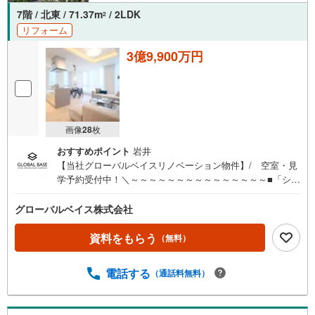
7階 / 北東 / 71.37m
/ 2LDK
2
リフォーム
3億9,900万円
画像
28
枚
おすすめポイント
岩井
【当社グローバルベイスリノベーション物件】/ 空室・見
学予約受付中！＼～～～～～～～～～～～～～～～■「シミ
ズハイブリッドコアウォール制震システム」採用、 柱や
梁を抑えた開放的な空間×高い耐震性を叶える設計■＜長期
グローバルベイス株式会社
優良住宅＞認定マンション■コンシェルジュ・ポーターサー
ビス有 （宅配便やゲスト対応、タクシー手配など）■スカ
資料をもらう
（無料）
イラウンジなど多彩な共用設備有■安心の5段階セキュリテ
ィ採用■約17.6帖のLDK・室内新規リノベーション済～～～
電話する
（通話料無料）
～～～～～～～～～～～～-Daigasグループの当社グローバ
ルベイス-リノベーションマンション累計6000戸の供給実
績！多くの物件調達・リノベーション実績で培ったノウハ