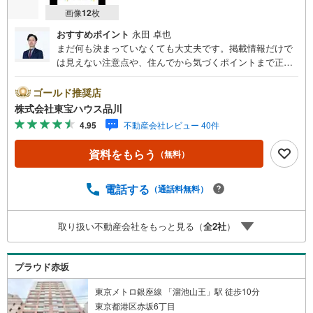
多くの物件調達・リノベーション実績で培ったノウハウがございます。
画像
12
枚
ご予約いただくとご見学がスムーズです！
おすすめポイント
永田 卓也
【営業時間 10:00～19:00】
まだ何も決まっていなくても大丈夫です。掲載情報だけで
スマホの方は右下の電話ボタンをタッチ。
は見えない注意点や、住んでから気づくポイントまで正直
または「室内・現地を見学する（無料）」ボタンよりご希望の日時をご記
入いただけますとスムーズにご案内が可能です。
にお伝えします。東宝ハウス品川では、良いことも悪いこ
お気軽にお問い合わせください！
とも包み隠さずお伝えし、「納得して選ぶ」ためのサポー
ゴールド推奨店
トを大切にしています。現地でしか分からないリアルな情
株式会社東宝ハウス品川
報も含めて、一緒に後悔しない住まい探しを進めていきま
4.95
不動産会社レビュー 40件
しょう。まずはお気軽にご相談ください。【Yahoo！ 不動
産キャンペーン対象店舗】当店で物件を成約するとPayPay
資料をもらう
（無料）
ボーナスライトがもらえる「Yahoo！ 不動産 物件ご成約キ
ャンペーン」の対象になります。「資料をもらう」「見学
予約をする」ボタンからお問い合わせください。※必ずYah
電話する
（通話料無料）
oo！ JAPAN IDでログインしてください。※PayPayボーナ
スライトは出金と譲渡はできません。ご案内・詳細な資料
取り扱い不動産会社をもっと見る（
全
2
社
）
のご請求はお気軽にどうぞ♪お電話でのお問い合わせも常
時受け付けております！お気軽にお問い合わせください。
プラウド赤坂
東京メトロ銀座線 「溜池山王」駅 徒歩10分
東京都港区赤坂6丁目