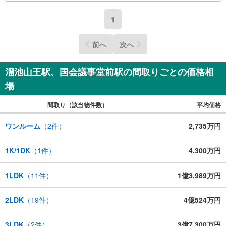
1
前へ
次へ
溜池山王駅、国会議事堂前駅の間取りごとの価格相
場
間取り（該当物件数）
平均価格
ワンルーム
（
2
件）
2,735万円
1K/1DK
（
1
件）
4,300万円
1LDK
（
11
件）
1億3,989万円
2LDK
（
19
件）
4億524万円
3LDK
（
2
件）
3億7,300万円