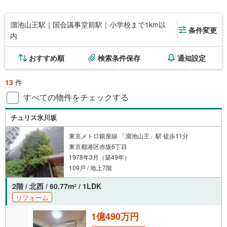
溜池山王駅｜国会議事堂前駅｜小学校まで1km以
条件変更
内
おすすめ順
検索条件保存
通知設定
13
件
すべての物件をチェックする
チュリス氷川坂
東京メトロ銀座線 「溜池山王」駅 徒歩11分
東京都港区赤坂6丁目
1978年3月（築49年）
109戸 / 地上7階
2階 / 北西 / 60.77m
/ 1LDK
2
リフォーム
1億490万円