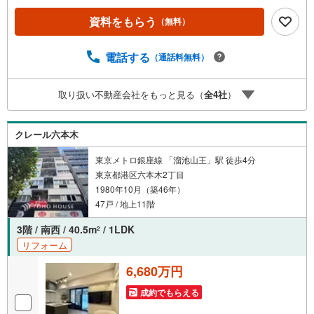
産キャンペーン対象店舗】当店で物件を成約するとPayPay
資料をもらう
（無料）
ボーナスライトがもらえる「Yahoo！ 不動産 物件ご成約キ
ャンペーン」の対象になります。「資料をもらう」「見学
予約をする」ボタンからお問い合わせください。※必ずYah
電話する
（通話料無料）
oo！ JAPAN IDでログインしてください。※PayPayボーナ
スライトは出金と譲渡はできません。ご案内・詳細な資料
取り扱い不動産会社をもっと見る（
全
4
社
）
のご請求はお気軽にどうぞ♪お電話でのお問い合わせも常
時受け付けております！お気軽にお問い合わせください。
クレール六本木
東京メトロ銀座線 「溜池山王」駅 徒歩4分
東京都港区六本木2丁目
1980年10月（築46年）
47戸 / 地上11階
3階 / 南西 / 40.5m
/ 1LDK
2
リフォーム
6,680万円
成約でもらえる