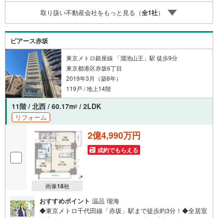
をもらう】【室内・現地を見学する】ボタンよりご予約い
取り扱い不動産会社をもっと見る（
全
1
社
）
ただくとご見学がスムーズにご案内できます。お客様のお
住まいへの「希望」を形にするべく全力でお手伝いさせて
いただきます。お会いできる日を心待ちにしております。
ピアース赤坂
東京メトロ銀座線 「溜池山王」駅 徒歩9分
東京都港区赤坂6丁目
2019年3月（築8年）
119戸 / 地上14階
11階 / 北西 / 60.17m
/ 2LDK
2
リフォーム
2億4,990万円
成約でもらえる
画像
18
枚
おすすめポイント
温品 瑠海
◆東京メトロ千代田線「赤坂」駅まで徒歩約3分！◆全居室