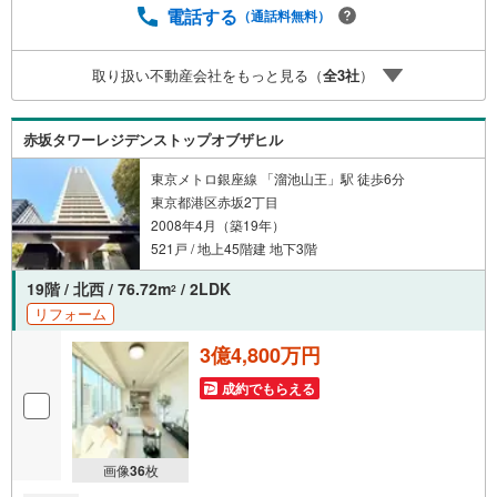
ンのご相談 FPによるライフプランのシミュレーションお電
電話する
（通話料無料）
話よりお問い合わせの際は「Yahoo！不動産を見た」とお
伝え下さい。【資料をもらう】【室内・現地を見学する】
取り扱い不動産会社をもっと見る（
全
3
社
）
ボタンよりご予約いただくとご見学がスムーズにご案内で
きます。お客様のお住まいへの「希望」を形にするべく全
力でお手伝いさせていただきます。お会いできる日を心待
赤坂タワーレジデンストップオブザヒル
ちにしております。
東京メトロ銀座線 「溜池山王」駅 徒歩6分
東京都港区赤坂2丁目
2008年4月（築19年）
521戸 / 地上45階建 地下3階
19階 / 北西 / 76.72m
/ 2LDK
2
リフォーム
3億4,800万円
成約でもらえる
画像
36
枚