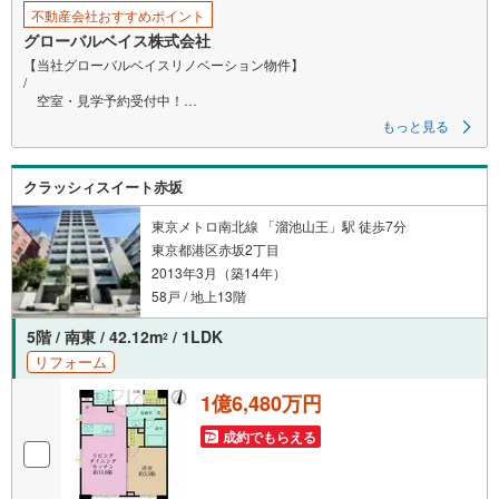
不動産会社おすすめポイント
グローバルベイス株式会社
【当社グローバルベイスリノベーション物件】
/
空室・見学予約受付中！
＼
もっと見る
～～～～～～～～～～～～～～～
クラッシィスイート赤坂
■「シミズハイブリッドコアウォール制震システム」採用、
柱や梁を抑えた開放的な空間×高い耐震性を叶える設計
東京メトロ南北線 「溜池山王」駅 徒歩7分
■＜長期優良住宅＞認定マンション
東京都港区赤坂2丁目
2013年3月（築14年）
■コンシェルジュ・ポーターサービス有
（宅配便やゲスト対応、タクシー手配など）
58戸 / 地上13階
■スカイラウンジなど多彩な共用設備有
5階 / 南東 / 42.12m
/ 1LDK
2
リフォーム
■安心の5段階セキュリティ採用
1億6,480万円
■約17.6帖のLDK・室内新規リノベーション済
成約でもらえる
～～～～～～～～～～～～～～～
-Daigasグループの当社グローバルベイス-
リノベーションマンション累計6000戸の供給実績！