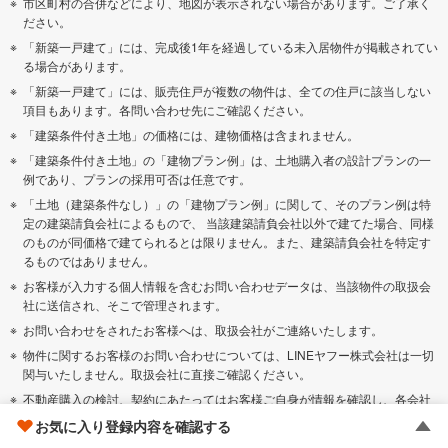
市区町村の合併などにより、地図が表示されない場合があります。ご了承く
ださい。
「新築一戸建て」には、完成後1年を経過している未入居物件が掲載されてい
る場合があります。
「新築一戸建て」には、販売住戸が複数の物件は、全ての住戸に該当しない
項目もあります。各問い合わせ先にご確認ください。
「建築条件付き土地」の価格には、建物価格は含まれません。
「建築条件付き土地」の「建物プラン例」は、土地購入者の設計プランの一
例であり、プランの採用可否は任意です。
「土地（建築条件なし）」の「建物プラン例」に関して、そのプラン例は特
定の建築請負会社によるもので、 当該建築請負会社以外で建てた場合、同様
のものが同価格で建てられるとは限りません。また、建築請負会社を特定す
るものではありません。
お客様が入力する個人情報を含むお問い合わせデータは、当該物件の取扱会
社に送信され、そこで管理されます。
お問い合わせをされたお客様へは、取扱会社がご連絡いたします。
物件に関するお客様のお問い合わせについては、LINEヤフー株式会社は一切
関与いたしません。取扱会社に直接ご確認ください。
不動産購入の検討、契約にあたってはお客様ご自身が情報を確認し、各会社
より十分な説明を受け判断してください。
お気に入り登録内容を確認する
本ページの掲載内容は変更される場合があります。あらかじめご了承くださ