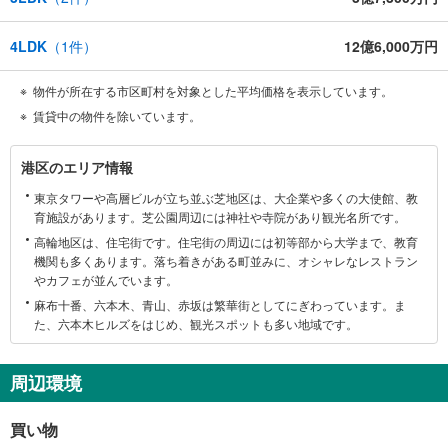
4LDK
（
1
件）
12億6,000万円
物件が所在する市区町村を対象とした平均価格を表示しています。
賃貸中の物件を除いています。
港
港区のエリア情報
区
東京タワーや高層ビルが立ち並ぶ芝地区は、大企業や多くの大使館、教
に
育施設があります。芝公園周辺には神社や寺院があり観光名所です。
関
高輪地区は、住宅街です。住宅街の周辺には初等部から大学まで、教育
す
機関も多くあります。落ち着きがある町並みに、オシャレなレストラン
る
やカフェが並んでいます。
情
麻布十番、六本木、青山、赤坂は繁華街としてにぎわっています。ま
報
た、六本木ヒルズをはじめ、観光スポットも多い地域です。
周辺環境
買い物