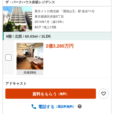
ウがございます。 ご予約いただくとご見学がスムーズで
ザ・パークハウス赤坂レジデンス
す！【営業時間 10:00～19:00】スマホの方は右下の電話
東京メトロ南北線 「溜池山王」駅 徒歩11分
ボタンをタッチ。または「室内・現地を見学する（無
東京都港区赤坂6丁目
料）」ボタンよりご希望の日時をご記入いただけますとス
2014年1月（築13年）
ムーズにご案内が可能です。お気軽にお問い合わせくださ
い！
82戸 / 地上13階
9階 / 北西 / 60.03m
/ 2LDK
2
2億3,280万円
画像
28
枚
アドキャスト
資料をもらう
（無料）
電話する
（通話料無料）