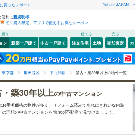
Yahoo! JAPAN
際に買ったレポート
と便利に
新規取得
初回購入限定、アプリで使えるお得なクーポン
検索条件を保存しました
買う
建てる
売る
59
)
札沼線
(
17
)
リノベーション
ョン
新築一戸建て
中古一戸建て
注文住宅
土地
売却査定
カ
この検索条件の新着物件通知は、
マイページ
から設定できます。
室蘭本線
(
4
)
ション・リフォーム
築古・築30年以上
（
11
）
岩手
宮城
秋田
山形
10
)
富良野線
(
4
)
池ノ上
8
)
(
11
)
(
15
)
(
10
)
(
22
)
(
21
)
(
10
)
下北沢駅、築古・築30年以上
神奈川
埼玉
千葉
茨城
5
)
釧網本線
(
4
)
東京都
世田谷区
下北沢駅
築古・築30年以上の物件一覧
5
)
水郡線
(
20
)
クスあり
（
0
）
24時間ゴミ出し可
（
1
）
長野
富山
石川
福井
古・築30年以上
の中古マンション
井の頭公園
0
)
(
71
)
6
)
上越線
(
83
)
検索条件を保存する
ルーム
（
0
）
エレベーター
（
2
）
(
34
)
閉じる
閉じる
お気に入りリストを見る
お気に入りリストを見る
閉じる
閉じる
岐阜
静岡
三重
ンはお手頃価格の物件が多く、リフォーム済みであればきれいな内装
)
水戸線
(
4
)
きあり（近隣を含む）
オートロック
（
0
）
マイページ
の理想の中古マンションをYahoo!不動産で見つけましょう。
)
仙山線
(
151
)
兵庫
京都
滋賀
奈良
気仙沼線
(
0
)
約
梅ケ丘
8
)
(
19
)
(
28
)
(
10
)
(
11
)
(
14
)