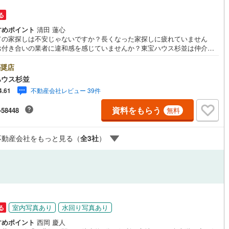
4
)
七尾線
(
0
)
る
ッチン
（
0
）
対面キッチン
（
3
）
すめポイント
清田 蓮心
高山本線（JR西日本）
(
1
)
ての家探しは不安じゃないですか？長くなった家探しに疲れていません
お付き合いの業者に違和感を感じていませんか？東宝ハウス杉並は仲介業
JR西日本）
(
30
)
湖西線
(
85
)
す。仲介に特化したプロが、何のしがらみもなく、お客様の理想の物件を
機あり
（
2
）
浴室に窓あり
（
1
）
しします。東宝ハウス杉並【（FD）:】ご見学希望の物件以外も併せてご案
奨店
)
福知山線
(
189
)
せていただきます。遠慮なくご希望をお伝えくださいませ。■ご見学につい
ハウス杉並
営業時間 9:00～21:00】人気物件は特に問い合わせが集中するため、お早
庭
9
)
播但線
(
47
)
不動産会社レビュー 39件
4.61
お電話くださいませ。「室内・現地を見学する」ボタンよりご予約いただ
見学がスムーズとなります。■TOHO HOUSE CLUB■弊社で売買された
ルコニー
（
0
）
専用庭
（
0
）
)
津山線
(
34
)
資料をもらう
-58448
無料
はTOHO HOUSE CLUBに加入可能。10～20年後のリフォーム、保険の見
や借り換えなど、オンラインでやりとりができます。■FPによるファイナ
)
伯備線
(
45
)
ャルライフサポート■ファイナンシャルプランナーが住宅ローン、保険・税
不動産会社をもっと見る（
全
3
社
）
資産運用、相続などの対策をアドバイスを致します。
)
呉線
(
55
)
インクローゼット
山口線
(
1
)
6
)
美祢線
(
0
)
契約、入居関連など
因美線
(
2
)
室内写真あり
水回り写真あり
る
能
（
3
）
すめポイント
西岡 慶人
草津線
(
7
)