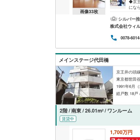
◆京
オンライン対
にな
桜井線
(
48
画像
33
枚
きで
オンライ
さ！
シルバー推
阪和線
(
13
荷物
株式会社ウィ
活を
おおさか
ンシ
オンライ
0078-6014
日々の
内子線
(
0
)
やす
「室
鳴門線
(
4
)
ます
メインステージ代田橋
住宅
土讃線
(
13
多数
京王井の頭線
鹿児島本
東京都世田谷
1991年6月
三角線
(
7
)
総戸数 18戸 
長崎本線
(
2階 / 南東 / 26.01m
/ ワンルーム
2
佐世保線
(
賃貸中
豊肥本線
(
1,700万円
日南線
(
17