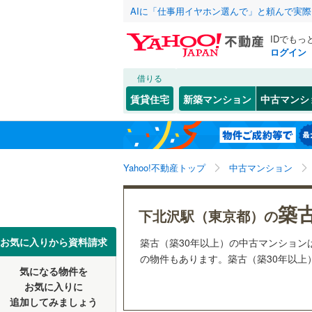
AIに「仕事用イヤホン選んで」と頼んで実
IDでもっ
ログイン
借りる
北海道
JR
北海道
函館本線
(
こだわり条件
リフォーム、
賃貸住宅
新築マンション
中古マンシ
石勝線
(
0
)
リノベー
東北
青森
（
4
）
根室本線
(
(
94
)
(
47
)
(
1
関東
東京
石北本線
(
Yahoo!不動産トップ
中古マンション
共用設備
常磐線
(
35
宅配ボッ
信越・北陸
新潟
築
下北沢駅（東京都）の
富士見ケ丘
(
11
)
(
2
高崎線
(
38
トランク
(
18
)
東海
愛知
お気に入りから資料請求
築古（築30年以上）の中古マンショ
両毛線
(
36
駐車場空
の物件もあります。築古（築30年以上）
烏山線
(
16
気になる物件を
（
2
）
近畿
大阪
お気に入りに
石巻線
(
7
)
追加してみましょう
管理・管理規
(
68
)
(
9
)
(
1