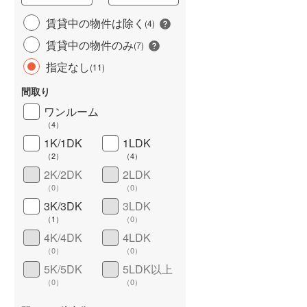
城端線
(
3
)
賃貸中の物件は除く
(
4
)
賃貸中の物件のみ
関西本線（JR西日本）
(
134
)
(
7
)
指定なし
(
11
)
大阪環状線
(
267
)
間取り
山陽本線（JR西日本）
(
466
)
ワンルーム
姫新線
(
43
)
（
4
）
1K/1DK
1LDK
ワイドバルコニー
（
1
）
吉備線
(
32
)
（
2
）
（
4
）
芸備線
(
42
)
2K/2DK
2LDK
（
0
）
（
0
）
可部線
(
39
)
3K/3DK
3LDK
（
1
）
（
0
）
宇部線
(
9
)
4K/4DK
4LDK
山陰本線
(
140
)
（
0
）
（
0
）
5K/5DK
5LDK以上
境線
(
6
)
（
0
）
（
0
）
奈良線
(
115
)