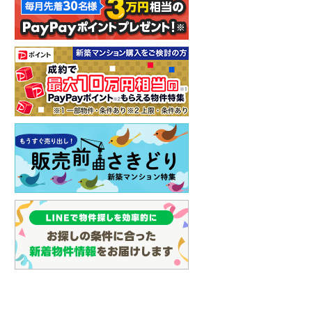
イン
(
3
)
しなの鉄道
(
6
)
津軽鉄道
(
0
)
三陸鉄道リアス線
(
0
)
仙台空港アクセス線
(
5
)
松本電鉄上高地線
(
2
)
関東鉄道常総線
(
6
)
銚子電気鉄道
(
0
)
上信電鉄上信線
(
17
)
埼玉新都市交通伊奈線
(
86
)
京成成田高速鉄道アクセス線
(
1
)
京成千葉線
(
155
)