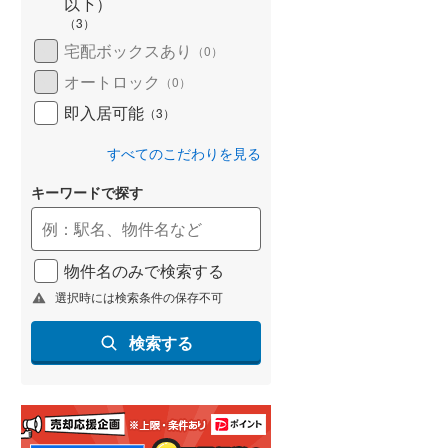
以下）
(
105
)
（
3
）
宅配ボックスあり
（
0
）
名古屋市営地下鉄鶴舞線
(
177
)
オートロック
（
0
）
名古屋市営地下鉄名港線
(
65
)
即入居可能
（
3
）
OsakaMetro長堀鶴見緑地線
(
201
)
すべてのこだわりを見る
OsakaMetro谷町線
(
362
)
キーワードで探す
OsakaMetro千日前線
(
223
)
神戸市営地下鉄海岸線
(
41
)
物件名のみで検索する
福岡市地下鉄七隈線
(
178
)
選択時には検索条件の保存不可
函館市電宝来・谷地頭線
(
2
)
検索する
真岡鐵道
(
0
)
山形鉄道フラワー長井線
(
0
)
えちごトキめき鉄道妙高はねうまラ