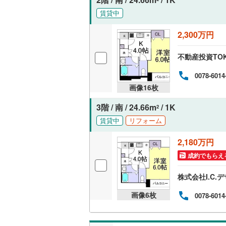
賃貸中
いすみ鉄
2,300万円
IGRいわ
不動産投資TO
弘南鉄道
0078-6014
由利高原
画像
16
枚
長野電鉄
3階 / 南 / 24.66m
/ 1K
2
宇都宮ラ
賃貸中
リフォーム
鹿島臨海
2,180万円
成約でもらえ
小湊鐵道
(
上毛電気
株式会社I.C.
流鉄流山
画像
6
枚
0078-6014
京成本線
(