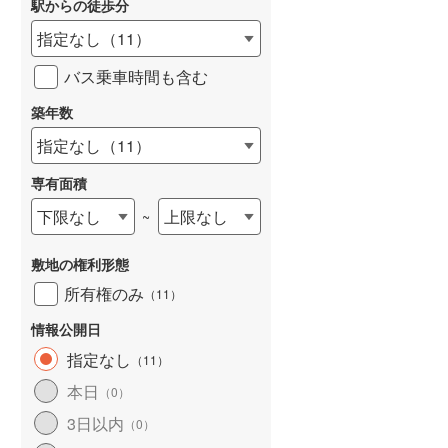
駅からの徒歩分
和歌山線
(
32
)
指定なし
（
11
）
東西線
(
142
)
バス乗車時間も含む
予讃線
(
26
)
築年数
詳しく見る
高徳線
(
47
)
指定なし
（
11
）
牟岐線
(
7
)
専有面積
山陽本線（JR九州）
(
10
)
下限なし
上限なし
~
篠栗線
(
67
)
敷地の権利形態
指宿枕崎線
(
34
)
所有権のみ
（
11
）
筑肥線
(
44
)
情報公開日
久大本線
(
65
)
指定なし
（
11
）
本日
（
0
）
日田彦山線
(
39
)
3日以内
（
0
）
筑豊本線
(
11
)