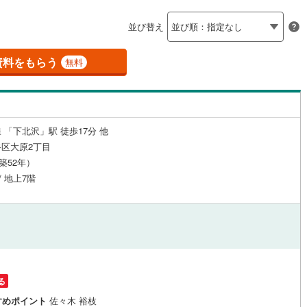
島根
岡山
広島
山口
釜石線
(
0
)
(
17
)
（
2
）
24時間有人管理
（
0
）
並び替え
)
花輪線
(
2
)
香川
愛媛
高知
保存した条件を見る
建ち方、日当たり
磐越東線
(
14
)
資料をもらう
無料
向ケ丘遊園
読売ランド前
2
)
(
8
)
(
5
)
(
22
)
(
18
)
佐賀
長崎
熊本
大分
(
20
)
2
）
南向き（南東・南西含む）
陸羽東線
(
4
)
（
8
）
(
19
)
30
)
米坂線
(
0
)
戸なし
（
0
）
メゾネット
（
0
）
 「下北沢」駅 徒歩17分 他
五能線
(
0
)
この条件で検索する
この条件で検索する
この条件で検索する
この条件で検索する
この条件で検索する
この条件で検索する
市区町村以下を選択
市区町村を選択す
駅を選択する
区大原2丁目
施工・品質・工法関連
8
12
)
)
(
117
)
(
66
)
(
37
白新線
)
(
40
(
)
20
)
(
62
)
(
50
)
（築52年）
/ 地上7階
越後線
(
65
)
（
1
）
免震構造
（
0
）
ライン（宇都宮～逗子）
湘南新宿ライン（前橋～小田原）
総戸数200以上）
タワー（20階建て以上）
（
0
）
)
(
0
)
(
0
)
(
0
)
(
0
)
(
0
)
(
0
)
(
1,079
)
)
内房線
(
63
)
)
鹿島線
(
1
)
る
駅が始発駅
（
0
）
海まで2km以内
（
0
）
すめポイント
佐々木 裕枝
)
東海道本線
(
689
)