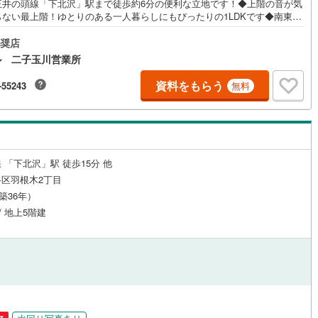
王井の頭線「下北沢」駅まで徒歩約6分の便利な立地です！◆上階の音が気
応
らない最上階！ゆとりのある一人暮らしにもぴったりの1LDKです◆南東向
)
片町線
(
141
)
陽当り良好・通風良好のお住まいです！◆LDKは約17帖とゆとりのある広
ン内見(相談)可
（
10
）
IT重説可
（
9
）
家具を置いてもゆったりと寛げます！◆リビング含む全居室収納付き！お
奨店
6
)
関西空港線
(
1
)
の多い方にもおすすめです！◆内装リフォーム実施済み！気持ち良く新生
ル 二子玉川営業所
始められます！◆大切なご家族の一員である、ペットと一緒に暮らせるマ
東線
(
365
)
本四備讃線
(
0
)
ョンです！（細則有）◆「成城石井（下北沢西口店）」まで徒歩約1分！
ン対応とは？
資料をもらう
-55243
無料
お買い物も楽々！【営業時間 10:00～19:00】上記時間はお電話が繋がり
予土線
(
0
)
くなっております。ぜひお気軽にご連絡下さい！現地を見学される場合は
内・現地を見学する（無料）」ボタンよりご希望の日時をご記入いただけ
徳島線
(
9
)
とスムーズにご案内が可能です。【ウィル不動産販売はここが強み】（1）
ローンに精通しており、社内にローン専門部署があります！（2）施工実績
)
土讃線
(
12
)
のリフォーム部門も社内にあります！（3）定休日なし！
 「下北沢」駅 徒歩15分 他
線
(
274
)
香椎線
(
28
)
区羽根木2丁目
（築36年）
肥薩線
(
0
)
/ 地上5階建
19
)
唐津線
(
0
)
3
)
大村線
(
0
)
68
)
日豊本線
(
176
)
)
吉都線
(
0
)