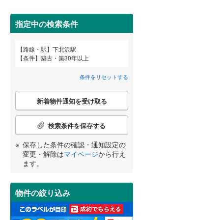
田沢湖線
(
13
)
指定中の検索条件
八戸線
(
2
)
磐越西線
(
15
)
百合ケ丘
新百合ケ丘
(
18
)
路線・駅
下北沢駅
宮崎
鹿児島
沖縄
(
19
)
(
22
)
条件
築古・築30年以上
2階以上
（
9
）
陸羽西線
(
0
)
条件をリセットする
左沢線
(
5
)
最上階
（
2
）
こ
津軽線
(
4
)
新着物件通知を受け取る
の
する
る
条件をリセットする
条件をリセットする
条件をリセットする
条件をリセットする
条件をリセットする
条件をリセットする
検
信越本線
(
69
)
(
69
)
(
15
)
(
3
)
索
検索条件を保存する
条
弥彦線
(
0
)
制震構造
（
0
）
件
保存した条件の確認・通知設定の
で
総武本線
(
360
)
低層マンション（4階建て以
変更・解除は
マイページ
から行え
(
2
)
(
6
)
通
ます。
下）
（
3
）
知
を
京葉線
(
262
)
受
物件の絞り込み
け
久留里線
(
1
)
取
小学校まで1km以内
（
2
）
る
山手線
(
931
)