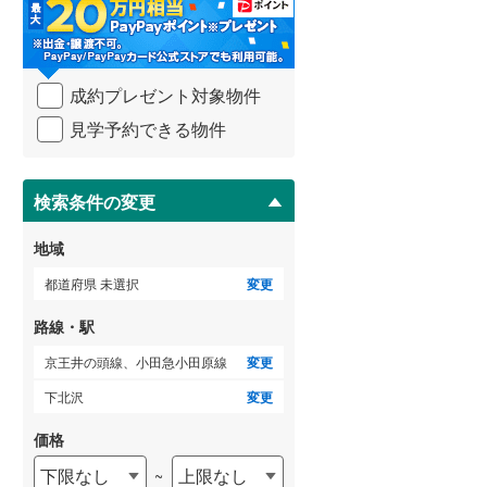
・
条
武蔵野線
(
476
)
件
を
ゲストルーム
横須賀線
(
423
)
（
0
）
成約プレゼント対象物件
マ
青梅線
(
114
)
イ
見学予約できる物件
ペ
小海線
(
7
)
ー
ＴＶモニタ付インターホン
ジ
京浜東北線
(
1,551
)
に
検索条件の変更
（
4
）
保
総武線
(
1,088
)
存
地域
す
御殿場線
(
59
)
る
都道府県 未選択
変更
中央本線（JR東海）
(
127
)
路線・駅
太多線
(
0
)
京王井の頭線、小田急小田原線
変更
名松線
(
1
)
下北沢
変更
東海道本線（JR西日本）
(
1,092
)
価格
下限なし
上限なし
~
小浜線
(
4
)