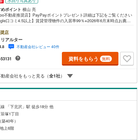
水回り写真あり
る
0
)
宮崎空港線
(
1
)
すめポイント
横山 亮
hoo不動産推奨店】PayPayポイントプレゼント詳細は下記をご覧ください
線
(
211
)
上越新幹線
(
202
)
ogle口コミ4.5以上】賃貸管理物件の入居率99％※2026年6月末時点お薦め
ンションのご紹介です。投資用マンションを購入する際、最大のリスクは
線
(
176
)
北陸新幹線
(
132
)
リスクです。利回りがいくら高かろうとも、空室が続いてしまえば、絵に
奨店
た餅になってしまいます。弊社でご紹介するマンションは、人気エリアの
ドリアルター
線
(
349
)
北陸新幹線（JR西日本）
(
33
)
め物件はもちろんのこと、エリアのニーズに合った人気のお部屋等、賃貸
不動産会社レビュー 40件
4.8
経験スタッフの培ってきた知識と経験を基に物件を選定して、お部屋をご
幹線
(
3
)
している為、空室リスクに対しての対策はお任せください。掲載されてい
資料をもらう
-53131
無料
件は、弊社にてご紹介可能な物件のごく一部ですので、お気軽にお問い合
ください。※記載賃料等の収入や利回りは、将来にわたり、得られることを
地下鉄南北線
(
54
)
札幌市営地下鉄東西線
(
69
)
するものではありません。※賃料等については、賃貸中のものについては現
不動産会社をもっと見る（
全
1
社
）
賃料等で、空室または所有者居住中等のものについては、周辺の賃料相場
下鉄南北線
(
252
)
仙台市地下鉄東西線
(
146
)
づき、満室時を想定して表示しています。
ロ丸ノ内線
(
622
)
東京メトロ丸ノ内方南支線
(
134
)
ロ東西線
(
556
)
東京メトロ千代田線
(
354
)
線 「下北沢」駅 徒歩18分 他
笹塚1丁目
ロ半蔵門線
(
338
)
東京メトロ南北線
(
429
)
月（築40年）
線
(
385
)
都営三田線
(
575
)
 地上6階
戸線
(
844
)
横浜市営地下鉄ブルーライン
(
616
)