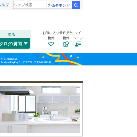
ヘルプ
偽モモンガ
検索
お気に入り
最近見た
マイ
知る
物件
物件
ページ
千歳線
(
26
)
タログ/質問
日高本線
(
1
)
福島
宗谷本線
(
5
)
(
14
)
(
12
)
(
22
)
栃木
群馬
山梨
東北本線
(
496
)
川越線
(
160
)
自転車置き場
（
2
）
吾妻線
(
52
)
バイク置き場
（
0
）
日光線
(
16
)
防犯カメラ
（
0
）
仙石線
(
132
)
和歌山
大船渡線
(
0
)
(
17
)
(
28
)
(
37
)