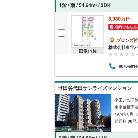
1階 / 南 / 54.64m
/ 3DK
2
名古屋市
8,980万円
成約でもらえ
名古屋市
京都市営
ブロンズ推
株式会社東宝
画像
11
枚
OsakaMe
OsakaMe
0078-6014
OsakaMe
福岡市地
世田谷代田サンライズマンション
京王井の頭線
私鉄・その他
札幌市電
(
東京都世田谷
道南いさ
1974年6月
総戸数 38戸
阿武隈急
秋田内陸
2階 / 南 / 24.66m
/ 1K
2