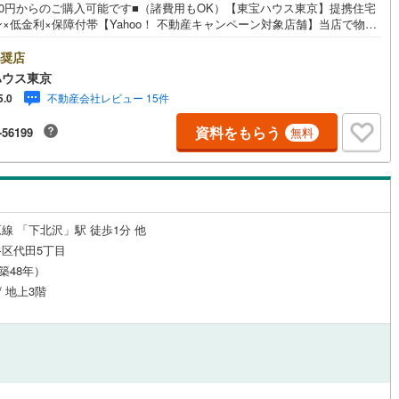
金0円からのご購入可能です■（諸費用もOK）【東宝ハウス東京】提携住宅
×低金利×保障付帯【Yahoo！ 不動産キャンペーン対象店舗】当店で物件
9
)
鶴見線
(
82
)
するとPayPayボーナスライトがもらえる「Yahoo！ 不動産 物件ご成約
ンペーン」の対象になります。「資料をもらう」「見学予約をする」ボタ
奨店
ルジュサービス
9
)
（
0
）
キッズルーム
根岸線
(
336
)
（
0
）
お問い合わせください。※必ずYahoo！ JAPAN IDでログインしてくださ
ハウス東京
※PayPayボーナスライトは出金と譲渡はできません。ご案内・詳細な資料
5
)
中央本線（JR東日本）
(
678
)
不動産会社レビュー 15件
5.0
請求はお気軽にどうぞ♪お電話でのお問い合わせも常時受け付けておりま
お気軽にお問い合わせください。
6
)
八高線
(
151
)
資料をもらう
-56199
無料
0
）
オール電化
（
0
）
3
)
大糸線（JR東日本）
(
1
)
各駅停車）
(
360
)
埼京線
(
840
)
全体
1
)
東海道本線（JR東海）
(
406
)
線 「下北沢」駅 徒歩1分 他
リー住宅
（
1
）
区代田5丁目
)
飯田線
(
29
)
（築48年）
/ 地上3階
)
高山本線（JR東海）
(
9
)
ダイニング15畳以上
JR東海）
(
26
)
紀勢本線（JR東海）
(
2
)
博多南線
(
63
)
R西日本）
(
0
)
北陸本線
(
5
)