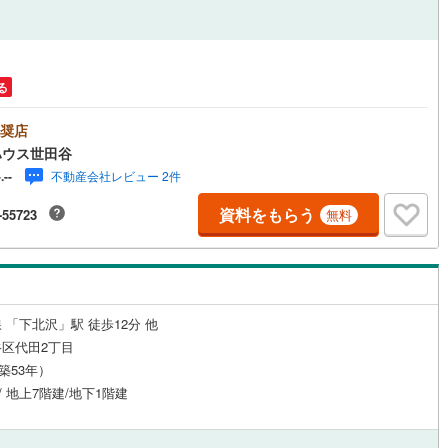
営地下鉄東山線
(
242
)
名古屋市営地下鉄名城線
(
286
)
る
営地下鉄桜通線
(
136
)
名古屋市営地下鉄上飯田線
(
21
)
地下鉄烏丸線
(
204
)
京都市営地下鉄東西線
(
205
)
奨店
ハウス世田谷
tro今里筋線
(
124
)
OsakaMetro御堂筋線
(
413
)
不動産会社レビュー 2件
-.--
tro四つ橋線
(
152
)
OsakaMetro中央線
(
171
)
資料をもらう
-55723
無料
tro堺筋線
(
184
)
神戸市営地下鉄西神・山手線
(
217
)
下鉄空港線
(
180
)
福岡市地下鉄箱崎線
(
29
)
 「下北沢」駅 徒歩12分 他
32
)
函館市電
(
5
)
区代田2丁目
りび鉄道
(
0
)
わたらせ渓谷鐵道
(
0
)
（築53年）
 / 地上7階建/地下1階建
行
(
11
)
会津鉄道
(
0
)
縦貫鉄道
(
0
)
しなの鉄道北しなの線
(
3
)