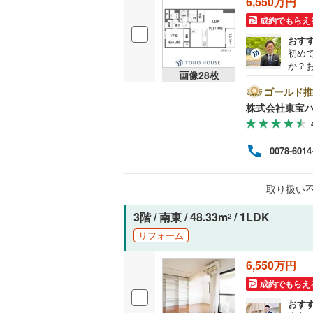
6,550万円
越美北線
(
成約でもらえ
独立型キ
おす
氷見線
(
4
)
初め
浴室
か？
紀勢本線（
画像
28
枚
者で
浴室乾燥
お探
ゴールド推
桜島線
(
25
内さ
株式会社東宝
て■【
バルコニー、
加古川線
(
めに
くとご
ルーフバ
赤穂線
(
38
0078-6014
お客様
直し
宇野線
(
74
ンシ
収納
取り扱い
金、
福塩線
(
10
ウォーク
3階 / 南東 / 48.33m
/ 1LDK
2
岩徳線
(
2
)
（
1
）
リフォーム
小野田線
(
販売、価格、
6,550万円
舞鶴線
(
0
)
成約でもらえ
即入居可
おす
木次線
(
0
)