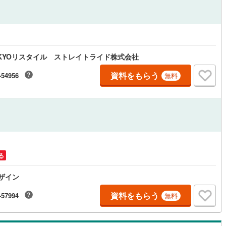
道
(
0
)
北越急行ほくほく線
(
0
)
て銀河鉄道
(
13
)
青い森鉄道
(
5
)
KYOリスタイル ストレイトライド株式会社
弘南線
(
2
)
弘南鉄道大鰐線
(
1
)
資料をもらう
-54956
無料
鉄道鳥海山ろく線
(
0
)
福島交通飯坂線
(
13
)
長野線
(
5
)
上田電鉄別所線
(
2
)
イトレール
(
17
)
関東鉄道竜ケ崎線
(
2
)
鉄道大洗鹿島線
(
8
)
ひたちなか海浜鉄道湊線
(
1
)
る
5
)
千葉都市モノレール
(
95
)
鉄道上毛線
(
11
)
秩父鉄道
(
29
)
デザイン
線
(
75
)
つくばエクスプレス
(
264
)
資料をもらう
-57994
無料
404
)
京成押上線
(
113
)