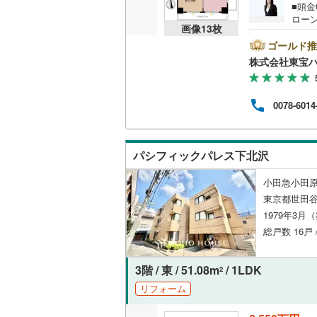
■頭
ローン
共用施設
南武線
(
29
画像
13
枚
を成約
キャ
ゴールド推
コンシェ
横浜線
(
50
ンから
株式会社東宝
い。
相模線
(
30
のご
設備
す！
五日市線
(
0078-6014
床暖房
（
篠ノ井線
(
常磐線（
パシフィックパレス下北沢
間取り、居室
伊東線
(
21
小田急小田原
バリアフ
東京都世田谷
身延線
(
19
1979年3月
LD
総戸数 16戸 
武豊線
(
15
リビング
関西本線（
3階 / 東 / 51.08m
/ 1LDK
2
（
1
）
参宮線
(
6
)
リフォーム
キッチン
大糸線（J