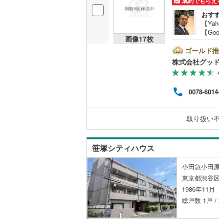
成約でもらえ
後藤寺線
(
おす
【Ya
東北新幹
【Go
画像
17
枚
のマ
秋田新幹
空室
ゴールド推
描い
株式会社グッ
山陽新幹
お薦
営業
西九州新
紹介
0078-6014
る物
わせ
地下鉄
札幌市営
保証
取り扱い
在の
仙台市地
に基
東京メト
笹塚シティハウス
東京メト
小田急小田原
東京都渋谷区
東京メト
1986年11
都営浅草
総戸数 1戸 /
都営大江