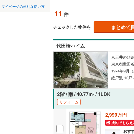
中国
鳥取
北上線
(
0
)
マイページの便利な使い方
ペット可
11
件
山田線
(
16
四国
徳島
配置、向き、
大湊線
(
0
)
まとめて
チェックした物件を
祖師ケ谷大蔵
(
21
)
(
1
九州・沖縄
福岡
(
21
)
角住戸
（
只見線
(
1
)
代田橋ハイム
奥羽本線
(
階下に住
京王井の頭線
男鹿線
(
8
)
0
0
0
0
0
0
東京都世田谷
該当物件
該当物件
該当物件
該当物件
該当物件
該当物件
件
件
件
件
件
件
構造・規模・
(
10
)
(
12
)
羽越本線
(
(
7
1974年9月
総戸数 12戸 
飯山線
(
0
)
耐震構造
湘南新宿
大規模（
2階 / 南 / 40.77m
/ 1LDK
2
(
2
)
(
5
)
(
2
(
977
)
（
0
）
リフォーム
外房線
(
81
2,999万円
立地
成田線
(
37
成約でもらえ
最寄りの
おす
東金線
(
11