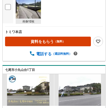
画像
12
枚
トミワ本店
資料をもらう
（無料）
電話する
（通話料無料）
七尾市小丸山台1丁目