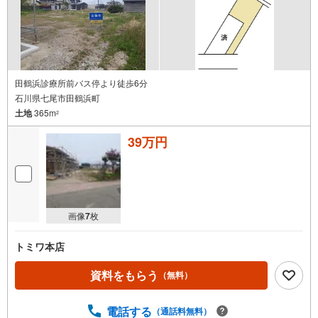
田鶴浜診療所前バス停より徒歩6分
石川県七尾市田鶴浜町
土地
365m
2
39万円
画像
7
枚
トミワ本店
資料をもらう
（無料）
電話する
（通話料無料）