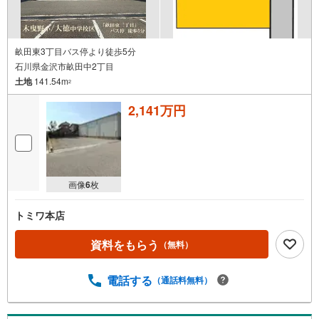
畝田東3丁目バス停より徒歩5分
石川県金沢市畝田中2丁目
土地
141.54m
2
2,141万円
画像
6
枚
トミワ本店
資料をもらう
（無料）
電話する
（通話料無料）