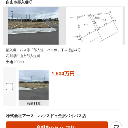
白山市部入道町
部入道 バス停「部入道 バス停」下車 徒歩4分
石川県白山市部入道町
土地
203m
2
1,504万円
画像
11
枚
株式会社アース ハウスドゥ金沢バイパス店
資料をもらう
（無料）