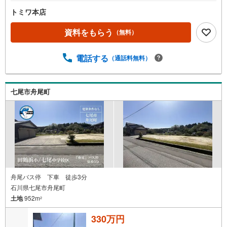
トミワ本店
資料をもらう
（無料）
電話する
（通話料無料）
七尾市舟尾町
舟尾バス停 下車 徒歩3分
石川県七尾市舟尾町
土地
952m
2
330万円