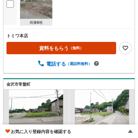
画像
6
枚
トミワ本店
資料をもらう
（無料）
電話する
（通話料無料）
金沢市常盤町
お気に入り登録内容を確認する
材木町バス停より徒歩6分