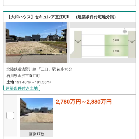
【大和ハウス】セキュレア直江町II （建築条件付宅地分譲）
北陸鉄道浅野川線 「三口」駅 徒歩16分
石川県金沢市直江町
土地
191.48m
～191.55m
2
2
建築条件付き土地
2,780万円～2,880万円
画像
17
枚