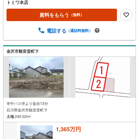
トミワ本店
資料をもらう
（無料）
電話する
（通話料無料）
金沢市観音堂町ヲ
寺中バス停より徒歩13分
石川県金沢市観音堂町ヲ
土地
240.02m
2
1,365万円