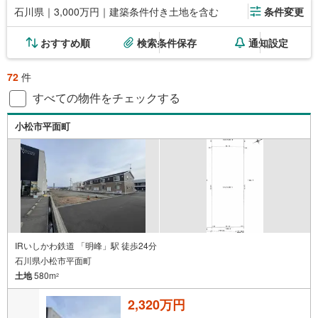
石川県｜3,000万円｜建築条件付き土地を含む
条件変更
おすすめ順
検索条件保存
通知設定
72
件
すべての物件をチェックする
小松市平面町
IRいしかわ鉄道 「明峰」駅 徒歩24分
石川県小松市平面町
土地
580m
2
2,320万円