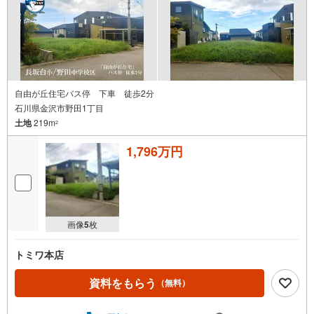
自由が丘住宅バス停 下車 徒歩2分
石川県金沢市野田1丁目
土地
219m
2
1,796万円
画像
5
枚
トミワ本店
資料をもらう
（無料）