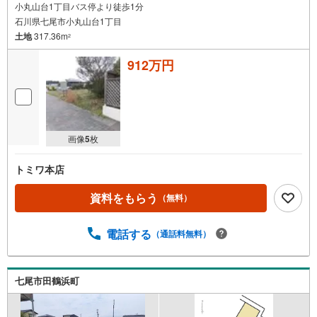
小丸山台1丁目バス停より徒歩1分
石川県七尾市小丸山台1丁目
土地
317.36m
2
912万円
画像
5
枚
トミワ本店
資料をもらう
（無料）
電話する
（通話料無料）
七尾市田鶴浜町