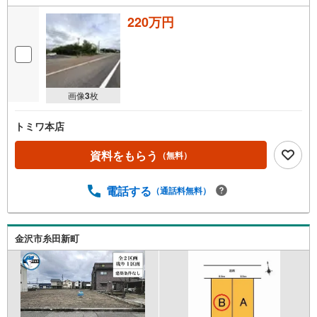
220万円
画像
3
枚
トミワ本店
資料をもらう
（無料）
電話する
（通話料無料）
金沢市糸田新町