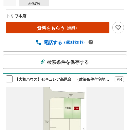
画像
7
枚
トミワ本店
資料をもらう
（無料）
電話する
（通話料無料）
こ
検索条件を保存する
の
検
索
【大和ハウス】セキュレア高尾台 （建築条件付宅地分譲）
PR
条
件
で
通
知
を
受
け