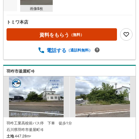
画像
5
枚
トミワ本店
資料をもらう
（無料）
電話する
（通話料無料）
羽咋市釜屋町ヰ
羽咋工業高校前バス停 下車 徒歩1分
石川県羽咋市釜屋町ヰ
土地
447.28m
2