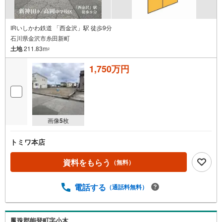
IRいしかわ鉄道 「西金沢」駅 徒歩9分
石川県金沢市糸田新町
土地
211.83m
2
1,750万円
画像
5
枚
トミワ本店
資料をもらう
（無料）
電話する
（通話料無料）
鳳珠郡能登町字小木