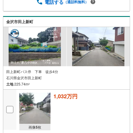
電話する
（通話料無料）
金沢市田上新町
田上新町バス停 下車 徒歩4分
石川県金沢市田上新町
土地
225.74m
2
1,032万円
画像
5
枚