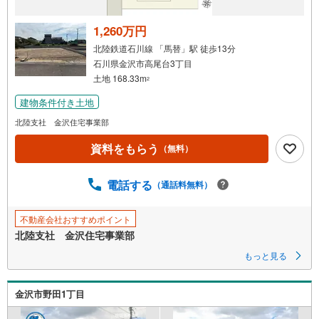
取
る
1,260万円
・
北陸鉄道石川線 「馬替」駅 徒歩13分
条
石川県金沢市高尾台3丁目
件
土地 168.33m
2
を
建物条件付き土地
マ
イ
北陸支社 金沢住宅事業部
ペ
資料をもらう
（無料）
ー
ジ
に
電話する
（通話料無料）
保
存
不動産会社おすすめポイント
す
北陸支社 金沢住宅事業部
る
もっと見る
金沢市野田1丁目