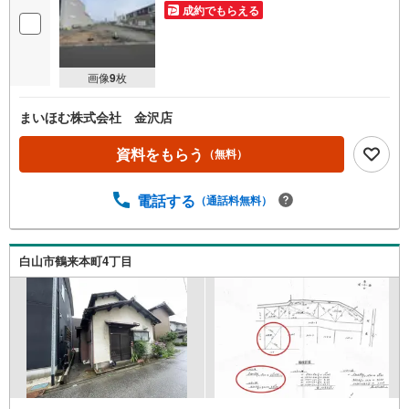
成約でもらえる
画像
9
枚
まいほむ株式会社 金沢店
資料をもらう
（無料）
電話する
（通話料無料）
白山市鶴来本町4丁目