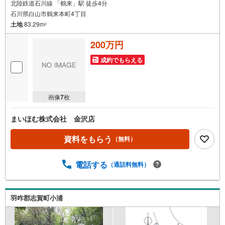
北陸鉄道石川線 「鶴来」駅 徒歩4分
石川県白山市鶴来本町4丁目
土地
83.29m
2
200万円
成約でもらえる
画像
7
枚
まいほむ株式会社 金沢店
資料をもらう
（無料）
電話する
（通話料無料）
羽咋郡志賀町小浦