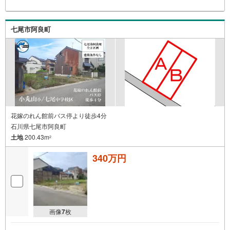
七尾市阿良町
花嫁のれん館前バス停より徒歩4分
石川県七尾市阿良町
土地
200.43m
2
340万円
画像
7
枚