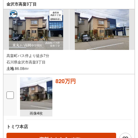
金沢市高畠3丁目
高畠町バス停より徒歩7分
石川県金沢市高畠3丁目
土地
86.08m
2
820万円
画像
4
枚
トミワ本店