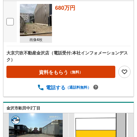
680万円
画像
4
枚
大京穴吹不動産金沢店（電話受付:本社インフォメーションデス
ク）
資料をもらう
（無料）
電話する
（通話料無料）
金沢市畝田中2丁目