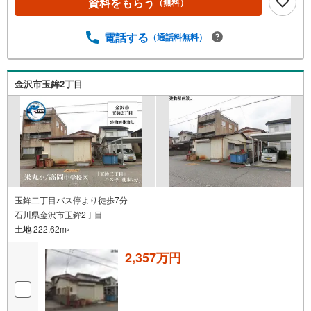
資料をもらう
（無料）
電話する
（通話料無料）
金沢市玉鉾2丁目
玉鉾二丁目バス停より徒歩7分
石川県金沢市玉鉾2丁目
土地
222.62m
2
2,357万円