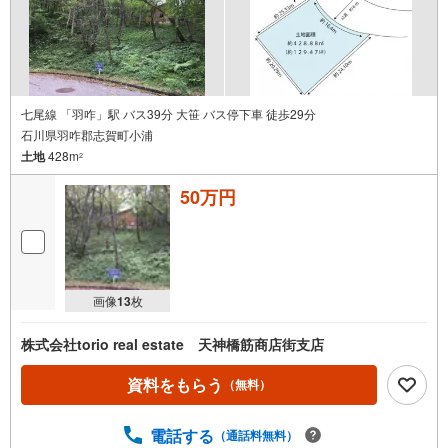
七尾線 「羽咋」駅 バス39分 大笹 バス停下車 徒歩29分
石川県羽咋郡志賀町小浦
土地
428m
2
50万円
画像
13
枚
株式会社torio real estate 天神橋筋商店街支店
資料をもらう
（無料）
電話する
（通話料無料）