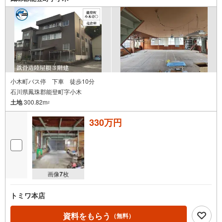
小木町バス停 下車 徒歩10分
石川県鳳珠郡能登町字小木
土地
300.82m
2
330万円
画像
7
枚
トミワ本店
資料をもらう
（無料）