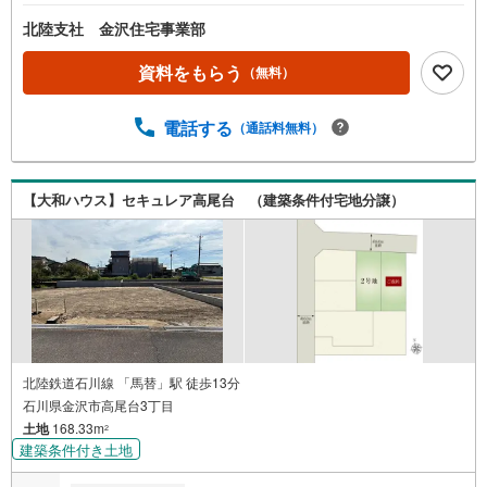
北陸支社 金沢住宅事業部
資料をもらう
（無料）
電話する
（通話料無料）
【大和ハウス】セキュレア高尾台 （建築条件付宅地分譲）
北陸鉄道石川線 「馬替」駅 徒歩13分
石川県金沢市高尾台3丁目
土地
168.33m
2
建築条件付き土地