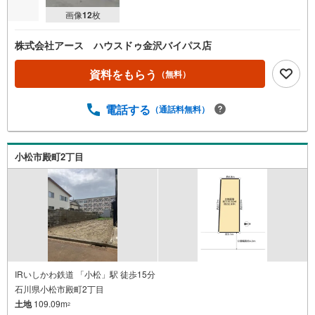
画像
12
枚
株式会社アース ハウスドゥ金沢バイパス店
資料をもらう
（無料）
電話する
（通話料無料）
小松市殿町2丁目
IRいしかわ鉄道 「小松」駅 徒歩15分
石川県小松市殿町2丁目
土地
109.09m
2