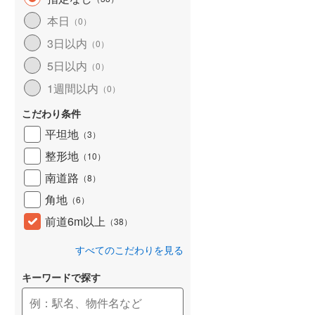
本日
（
0
）
3日以内
（
0
）
5日以内
（
0
）
1週間以内
（
0
）
こだわり条件
平坦地
（
3
）
整形地
（
10
）
南道路
（
8
）
角地
（
6
）
前道6m以上
（
38
）
すべてのこだわりを見る
キーワードで探す