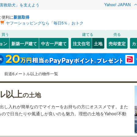
Yahoo! JAPAN
害救助犬」を支えよう
と便利に
新規取得
ヤフーショッピングなら「毎日5％」おトク
検索条件を保存しました
買う
建てる
売る
北陸新幹線
(
0
)
建ち方、日当たり
ョン
新築一戸建て
中古一戸建て
注文住宅
土地
売却査定
カ
この検索条件の新着物件通知は、
マイページ
から設定できます。
以上
（
38
）
角地
（
6
）
9
)
七尾市
(
3
)
ンふくい
岩手
(
0
)
宮城
のと鉄道七尾線
秋田
(
0
)
山形
3
）
整形地
（
10
）
)
珠洲市
(
0
)
とやま鉄道
(
0
)
北陸鉄道浅野川線
(
1
)
石川県、価格未定を含む、建築条件付き土地を含む、前
神奈川
埼玉
千葉
茨城
前道6メートル以上の物件一覧
)
かほく市
(
1
)
道6m以上
契約、入居関連など
)
野々市市
(
0
)
長野
富山
石川
福井
ル以上
（
8
）
第一種低層住居専用地域
（
9
）
の土地
幡町
(
1
)
河北郡内灘町
(
1
)
閉じる
閉じる
お気に入りリストを見る
お気に入りリストを見る
閉じる
閉じる
岐阜
静岡
三重
の出し入れが簡単なのでマイカーをお持ちの方にオススメです。また
検索条件を保存する
達志水町
(
0
)
鹿島郡中能登町
(
0
)
ので日当たりや風通しが良いのも魅力。理想の土地をYahoo!不動
マイページ
駅が始発駅
（
1
）
海まで2km以内
（
2
）
兵庫
京都
滋賀
奈良
登町
(
3
)
応