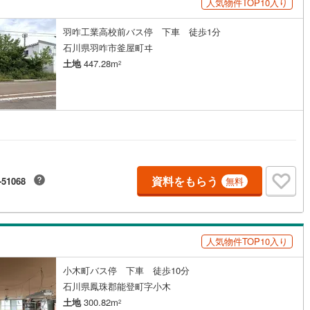
人気物件TOP10入り
羽咋工業高校前バス停 下車 徒歩1分
石川県羽咋市釜屋町ヰ
土地
447.28m
2
資料をもらう
-51068
無料
人気物件TOP10入り
小木町バス停 下車 徒歩10分
石川県鳳珠郡能登町字小木
土地
300.82m
2