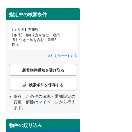
指定中の検索条件
詳しく見る
エリア
石川県
宮崎
鹿児島
沖縄
条件
価格未定を含む、建築
条件付き土地を含む、前道6m
以上
条件をリセットする
する
る
条件をリセットする
条件をリセットする
条件をリセットする
条件をリセットする
条件をリセットする
条件をリセットする
こ
新着物件通知を受け取る
の
検
索
検索条件を保存する
条
件
保存した条件の確認・通知設定の
で
変更・解除は
マイページ
から行え
通
ます。
知
を
受
物件の絞り込み
け