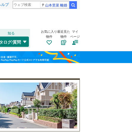
ヘルプ
山本里菜 離婚
検索
お気に入り
最近見た
マイ
知る
物件
物件
ページ
タログ/質問
南道路
（
8
）
小松市
(
1
)
福島
IRいしかわ鉄道
(
1
)
古家あり
（
1
）
加賀市
(
0
)
北陸鉄道石川線
(
5
)
栃木
群馬
山梨
白山市
(
3
)
能美郡川北町
(
0
)
羽咋郡志賀町
(
2
)
鳳珠郡穴水町
(
1
)
小学校まで1km以内
（
12
）
和歌山