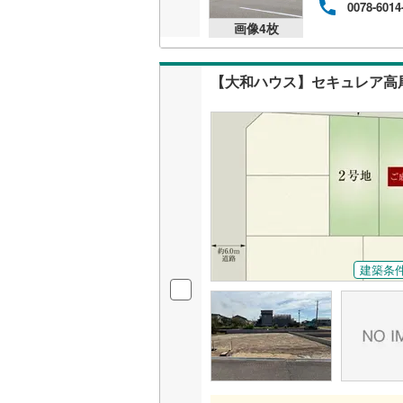
0078-6014
画像
4
枚
【大和ハウス】セキュレア高
建築条