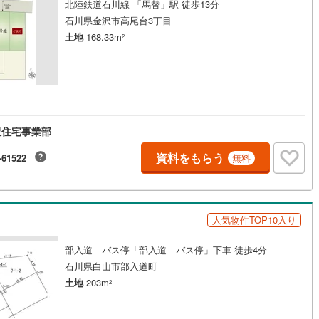
北陸鉄道石川線 「馬替」駅 徒歩13分
石川県金沢市高尾台3丁目
土地
168.33m
2
沢住宅事業部
資料をもらう
-61522
無料
人気物件TOP10入り
部入道 バス停「部入道 バス停」下車 徒歩4分
石川県白山市部入道町
土地
203m
2