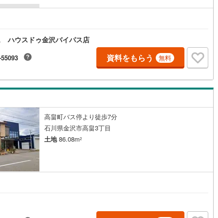
ス ハウスドゥ金沢バイパス店
資料をもらう
-55093
無料
高畠町バス停より徒歩7分
石川県金沢市高畠3丁目
土地
86.08m
2