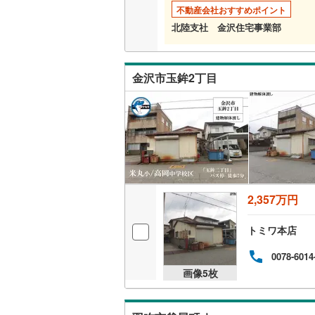
不動産会社おすすめポイント
北陸支社 金沢住宅事業部
金沢市玉鉾2丁目
2,357万円
トミワ本店
0078-6014
画像
5
枚