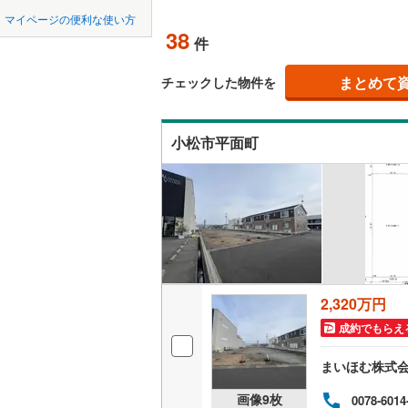
中国
鳥取
マイページの便利な使い方
オンライ
38
件
四国
徳島
まとめて
オンライ
チェックした物件を
九州・沖縄
福岡
小松市平面町
0
0
0
0
0
0
該当物件
該当物件
該当物件
該当物件
該当物件
該当物件
件
件
件
件
件
件
2,320万円
成約でもらえ
まいほむ株式
画像
9
枚
0078-6014