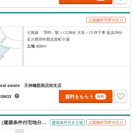
人気物件TOP10入り
七尾線 「羽咋」駅 バス39分 大笹 バス停下車 徒歩29分
石川県羽咋郡志賀町小浦
土地
428m
2
 real estate 天神橋筋商店街支店
資料をもらう
-59633
無料
【大和ハウス】セキュレア高尾台 （建築条件付宅地分譲）
建築条件付き土地
人気物件TOP10入り