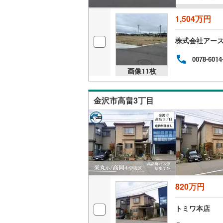
1,504万円
株式会社アー
0078-6014
画像
11
枚
金沢市高畠3丁目
820万円
トミワ本店