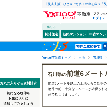
【災害支援】ひとりでも多くの命を救う「災
IDでもっ
ログイン
借りる
北海道
JR
北海道
七尾線
(
1
)
こだわり条件
配置、向き、
賃貸住宅
新築マンション
中古マンシ
前道6m
金沢市
(
1
私鉄・その他
東北
青森
ハピライ
平坦地
（
輪島市
(
0
あいの風
関東
東京
Yahoo!不動産トップ
土地
石川県
羽咋市
(
1
販売、価格、
能美市
(
2
信越・北陸
新潟
前道6メート
更地渡し
石川県の
河北郡津
東海
愛知
お気に入りから資料請求
前道6メートル以上の土地なら自動車
立地
羽咋郡宝
物件の前に十分なスペースが確保される
気になる物件を
最寄りの
産で見つけましょう。
近畿
大阪
鳳珠郡能
お気に入りに
追加してみましょう
オンライン対