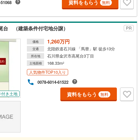
資料をもらう
-51068
無料
尾台 （建築条件付宅地分譲）
PR
1,260万円
価格
北陸鉄道石川線 「馬替」駅 徒歩13分
交通
石川県金沢市高尾台3丁目
所在地
168.33m
土地面積
2
人気物件TOP10入り
0078-6014-61522
資料をもらう
件付き土地
無料