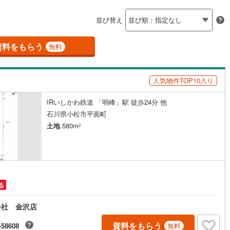
島根
岡山
広島
山口
ン内見(相談)可
（
0
）
IT重説可
（
1
）
並び替え
香川
愛媛
高知
保存した条件を見る
資料をもらう
ン対応とは？
無料
佐賀
長崎
熊本
大分
人気物件TOP10入り
IRいしかわ鉄道 「明峰」駅 徒歩24分 他
この条件で検索する
この条件で検索する
この条件で検索する
この条件で検索する
この条件で検索する
この条件で検索する
市区町村以下を選択
市区町村を選択す
駅を選択する
石川県小松市平面町
土地
580m
2
る
会社 金沢店
資料をもらう
-58608
無料