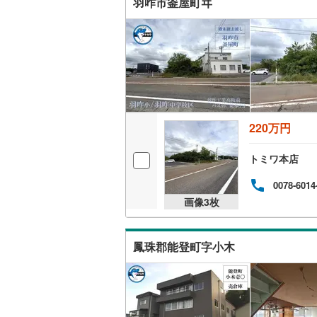
羽咋市釜屋町ヰ
220万円
トミワ本店
0078-6014
画像
3
枚
鳳珠郡能登町字小木