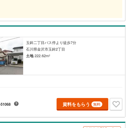
玉鉾二丁目バス停より徒歩7分
石川県金沢市玉鉾2丁目
土地
222.62m
2
資料をもらう
-51068
無料