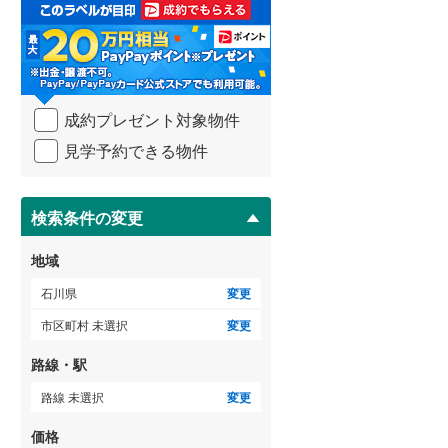
取
る
・
条
件
を
成約プレゼント対象物件
マ
イ
見学予約できる物件
ペ
ー
ジ
に
検索条件の変更
保
存
地域
す
る
石川県
変更
市区町村 未選択
変更
路線・駅
路線 未選択
変更
価格