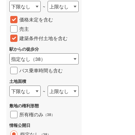
下限なし
上限なし
~
価格未定を含む
売主
建築条件付土地を含む
駅からの徒歩分
指定なし
（
38
）
バス乗車時間も含む
土地面積
下限なし
上限なし
~
敷地の権利形態
所有権のみ
（
38
）
情報公開日
指定なし
（
38
）