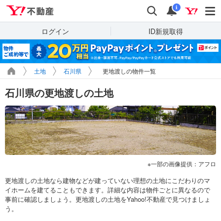
Yahoo!不動産
検索
通知
i
ログイン
ID新規取得
土地
石川県
更地渡しの物件一覧
石川県の更地渡しの土地
一部の画像提供：アフロ
更地渡しの土地なら建物などが建っていない理想の土地にこだわりのマ
イホームを建てることもできます。詳細な内容は物件ごとに異なるので
事前に確認しましょう。更地渡しの土地をYahoo!不動産で見つけましょ
う。