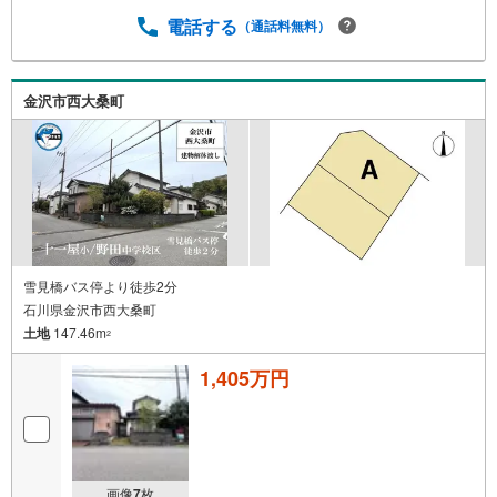
電話する
（通話料無料）
金沢市西大桑町
雪見橋バス停より徒歩2分
石川県金沢市西大桑町
土地
147.46m
2
1,405万円
画像
7
枚