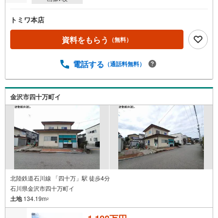
トミワ本店
資料をもらう
（無料）
電話する
（通話料無料）
金沢市四十万町イ
北陸鉄道石川線 「四十万」駅 徒歩4分
石川県金沢市四十万町イ
土地
134.19m
2