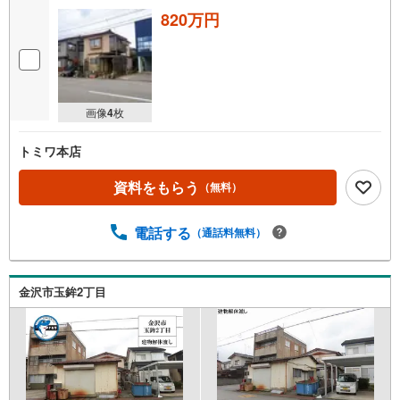
820万円
画像
4
枚
トミワ本店
資料をもらう
（無料）
電話する
（通話料無料）
金沢市玉鉾2丁目