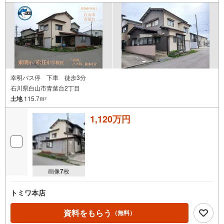
幸明バス停 下車 徒歩3分
石川県白山市青葉台2丁目
土地
115.7m
2
1,120万円
画像
7
枚
トミワ本店
資料をもらう
（無料）