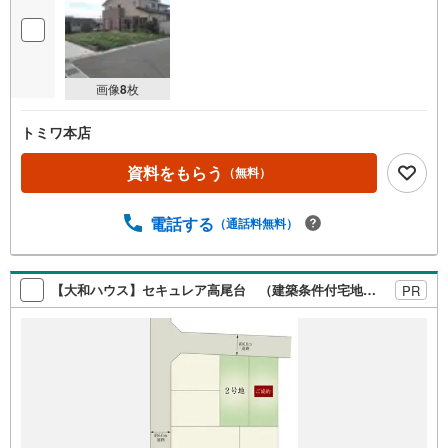
画像
8
枚
トミワ本店
資料をもらう
（無料）
電話する
（通話料無料）
【大和ハウス】セキュレア高尾台 （建築条件付宅地分譲）
PR