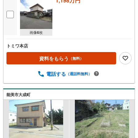
1,198万円
画像
6
枚
トミワ本店
資料をもらう
（無料）
電話する
（通話料無料）
能美市大成町