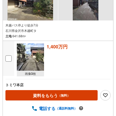
木越バス停より徒歩7分
石川県金沢市木越町タ
土地
641.68m
2
1,400万円
画像
3
枚
トミワ本店
資料をもらう
（無料）
電話する
（通話料無料）