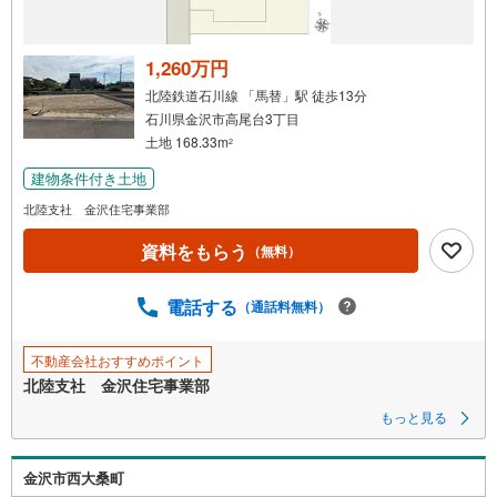
1,260万円
北陸鉄道石川線 「馬替」駅 徒歩13分
石川県金沢市高尾台3丁目
土地 168.33m
2
建物条件付き土地
北陸支社 金沢住宅事業部
資料をもらう
（無料）
電話する
（通話料無料）
不動産会社おすすめポイント
北陸支社 金沢住宅事業部
もっと見る
金沢市西大桑町