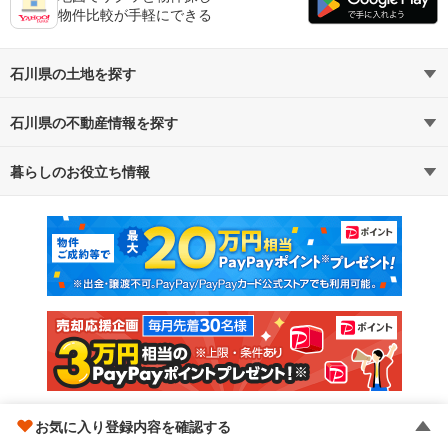
物件比較が手軽にできる
石川県の土地を探す
石川県の不動産情報を探す
路線・駅から探す
地域から探す
暮らしのお役立ち情報
不動産・住宅
賃貸住宅
通勤・通学時間から探す
地図から探す
マンションカタログ
教えて！住まいの先生
新築マンション
中古マンション
新築一戸建て
中古一戸建て
注文住宅
土地
売却査定
お気に入り登録内容を確認する