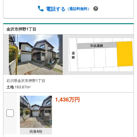
電話する
（通話料無料）
金沢市押野1丁目
石川県金沢市押野1丁目
土地
163.67m
2
1,436万円
画像
4
枚