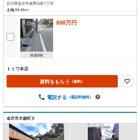
石川県金沢市泉野出町1丁目
土地
98.88m
2
898万円
画像
3
枚
トミワ本店
資料をもらう
（無料）
電話する
（通話料無料）
金沢市木越町タ