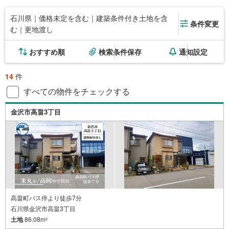
石川県｜価格未定を含む｜建築条件付き土地を含
条件変更
む｜更地渡し
おすすめ順
検索条件保存
通知設定
14
件
すべての物件をチェックする
金沢市高畠3丁目
高畠町バス停より徒歩7分
石川県金沢市高畠3丁目
土地
86.08m
2