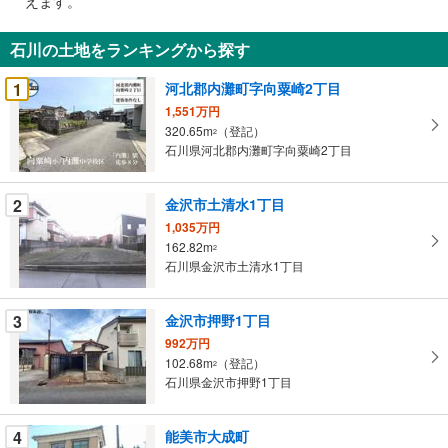
えます。
通
知
石川の土地をランキングから探す
を
受
1
河北郡内灘町字向粟崎2丁目
け
1,551万円
取
320.65m
（登記）
2
る
石川県河北郡内灘町字向粟崎2丁目
・
条
2
金沢市土清水1丁目
件
1,035万円
を
162.82m
2
マ
石川県金沢市土清水1丁目
イ
ペ
3
金沢市押野1丁目
ー
ジ
992万円
102.68m
（登記）
に
2
石川県金沢市押野1丁目
保
存
す
4
能美市大成町