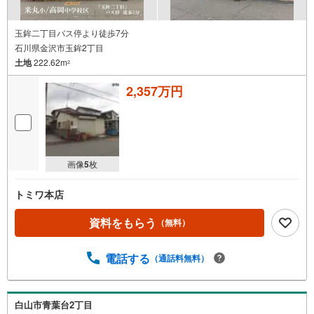
玉鉾二丁目バス停より徒歩7分
石川県金沢市玉鉾2丁目
土地
222.62m
2
2,357万円
画像
5
枚
トミワ本店
資料をもらう
（無料）
電話する
（通話料無料）
白山市青葉台2丁目