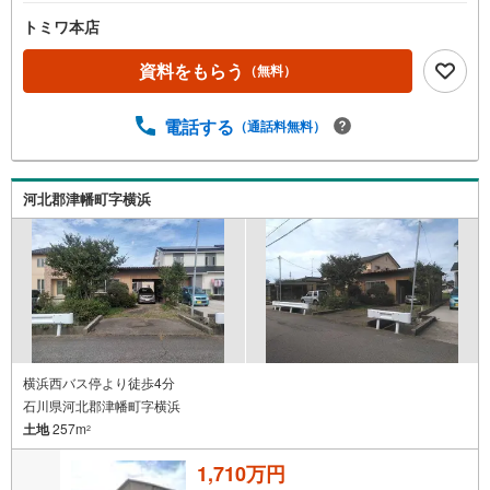
トミワ本店
資料をもらう
（無料）
電話する
（通話料無料）
河北郡津幡町字横浜
横浜西バス停より徒歩4分
石川県河北郡津幡町字横浜
土地
257m
2
1,710万円