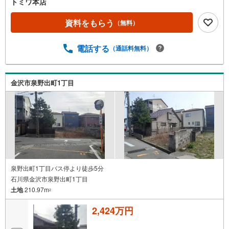
トミワ本店
資料をもらう
（無料）
電話する
（通話料無料）
金沢市泉野出町1丁目
泉野出町1丁目バス停より徒歩5分
石川県金沢市泉野出町1丁目
土地
210.97m
2
2,424万円