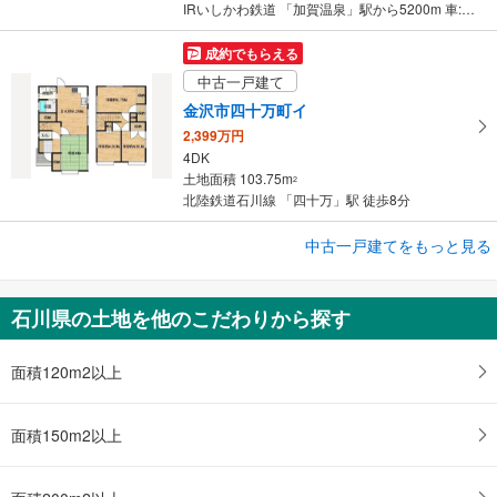
IRいしかわ鉄道 「加賀温泉」駅から5200m 車:11分
成約でもらえる
中古一戸建て
金沢市四十万町イ
2,399万円
4DK
土地面積 103.75m
2
北陸鉄道石川線 「四十万」駅 徒歩8分
成約でもらえる
中古一戸建てをもっと見る
中古一戸建て
能美市粟生町
石川県の土地を他のこだわりから探す
1,799万円
7SLDK
土地面積 482.64m
面積120m2以上
2
IRいしかわ鉄道 「能美根上」駅から5600m 車:12分
面積150m2以上