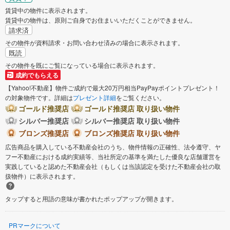
賃貸中の物件に表示されます。
賃貸中の物件は、原則ご自身でお住まいいただくことができません。
請求済
その物件が資料請求・お問い合わせ済みの場合に表示されます。
既読
その物件を既にご覧になっている場合に表示されます。
成約でもらえる
【Yahoo!不動産】物件ご成約で最大20万円相当PayPayポイントプレゼント！
の対象物件です。詳細は
プレゼント詳細
をご覧ください。
ゴールド推奨店
ゴールド推奨店 取り扱い物件
シルバー推奨店
シルバー推奨店 取り扱い物件
ブロンズ推奨店
ブロンズ推奨店 取り扱い物件
広告商品を購入している不動産会社のうち、物件情報の正確性、法令遵守、ヤ
フー不動産における成約実績等、当社所定の基準を満たした優良な店舗運営を
実践していると認めた不動産会社（もしくは当該認定を受けた不動産会社の取
扱物件）に表示されます。
タップすると用語の意味が書かれたポップアップが開きます。
PRマークについて