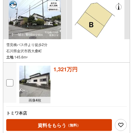
雪見橋バス停より徒歩2分
石川県金沢市西大桑町
土地
145.6m
2
1,321万円
画像
4
枚
トミワ本店
資料をもらう
（無料）