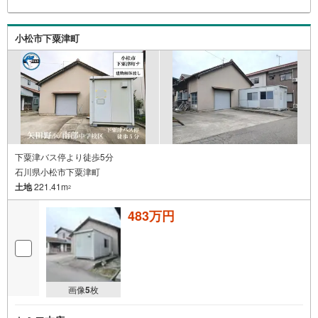
小松市下粟津町
下粟津バス停より徒歩5分
石川県小松市下粟津町
土地
221.41m
2
483万円
画像
5
枚