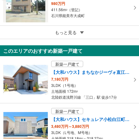
る
980万円
411.56m
（登記）
2
石川県能美市大成町
4
金沢市山の上町
もっと見る
136万円
187.17m
（登記）
2
このエリアのおすすめ新築一戸建て
石川県金沢市山の上町
新築一戸建て
【大和ハウス】まちなかジーヴォ直江町1号地 （分譲住宅）
7,180万円
3LDK（1号地）
土地面積 172m
2
北陸鉄道浅野川線 「三口」駅 徒歩17分
新築一戸建て
【大和ハウス】セキュレア小松白江町 （分譲住宅）
3,480万円～3,880万円
3LDK（L号地、M号地）
土地面積 218.18m
～218.27m
2
2