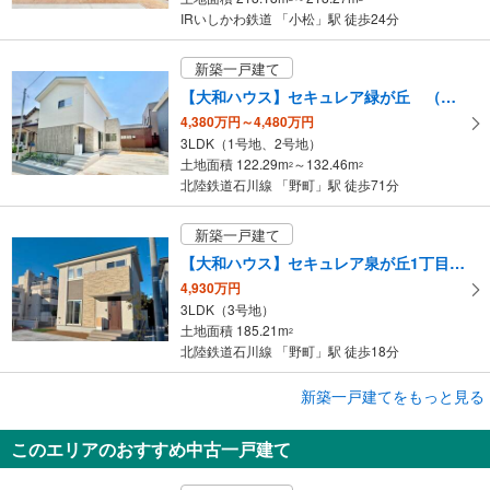
IRいしかわ鉄道 「小松」駅 徒歩24分
新築一戸建て
【大和ハウス】セキュレア緑が丘 （分譲住宅）
4,380万円～4,480万円
3LDK（1号地、2号地）
土地面積 122.29m
～132.46m
2
2
北陸鉄道石川線 「野町」駅 徒歩71分
新築一戸建て
【大和ハウス】セキュレア泉が丘1丁目 （分譲住宅）
4,930万円
3LDK（3号地）
土地面積 185.21m
2
北陸鉄道石川線 「野町」駅 徒歩18分
新築一戸建てをもっと見る
新築一戸建て
【大和ハウス】セキュレア桜町 （分譲住宅）
このエリアのおすすめ中古一戸建て
4,980万円
3LDK（2号地）