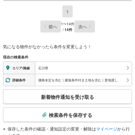
1
1
〜
14
件
前へ
次へ
/
14
件
気になる物件がなかったら
条件を変更しよう！
現在の検索条件
石川県
エリア/路線
価格未定を含む｜建築条件付き土地を含む｜更地渡し
詳細条件
こ
新着物件通知を受け取る
の
検
索
検索条件を保存する
条
件
保存した条件の確認・通知設定の変更・解除は
マイページ
から行
で