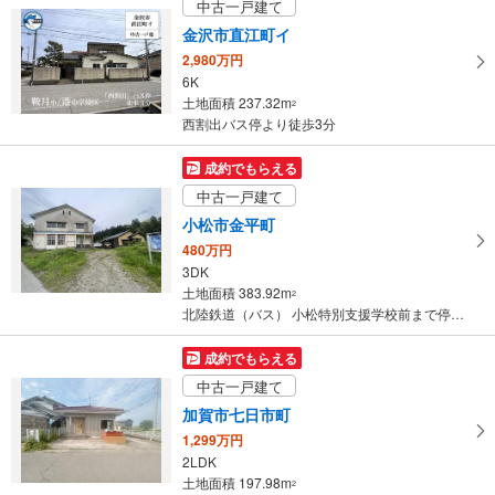
中古一戸建て
土地面積 138.85m
2
北陸新幹線 「金沢」駅 バス25分 北陸鉄道バス暁町 バス停下車 徒歩5分
金沢市直江町イ
2,980万円
6K
土地面積 237.32m
2
西割出バス停より徒歩3分
成約でもらえる
中古一戸建て
小松市金平町
480万円
3DK
土地面積 383.92m
2
北陸鉄道（バス） 小松特別支援学校前まで停歩:2分
成約でもらえる
中古一戸建て
加賀市七日市町
1,299万円
2LDK
土地面積 197.98m
2