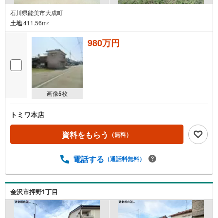
石川県能美市大成町
土地
411.56m
2
980万円
画像
5
枚
トミワ本店
資料をもらう
（無料）
電話する
（通話料無料）
金沢市押野1丁目