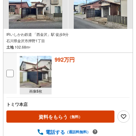
IRいしかわ鉄道 「西金沢」駅 徒歩9分
石川県金沢市押野1丁目
土地
102.68m
2
992万円
画像
5
枚
トミワ本店
資料をもらう
（無料）
電話する
（通話料無料）