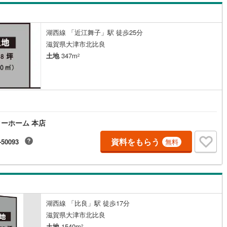
湖西線 「近江舞子」駅 徒歩25分
滋賀県大津市北比良
土地
347m
2
ーホーム 本店
資料をもらう
-50093
無料
湖西線 「比良」駅 徒歩17分
滋賀県大津市北比良
土地
1540m
2