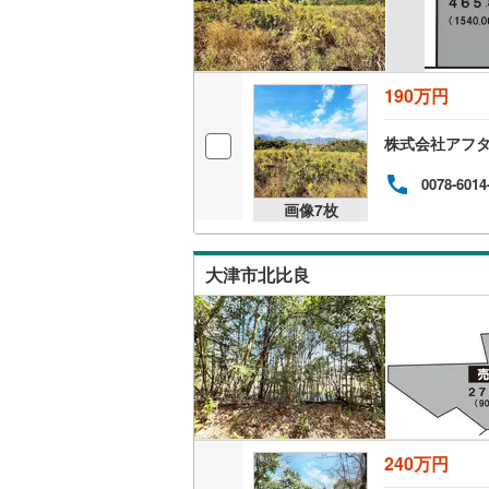
190万円
株式会社アフタ
0078-6014
画像
7
枚
大津市北比良
240万円