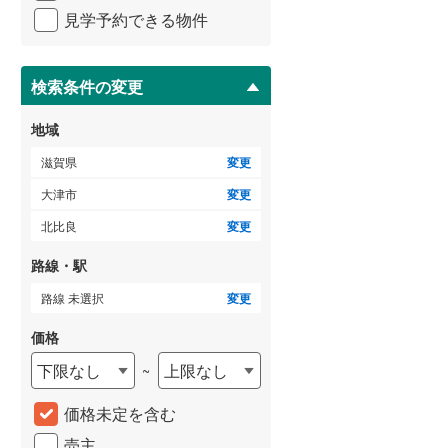
イ
見学予約できる物件
ペ
ー
ジ
に
検索条件の変更
保
存
地域
す
る
滋賀県
変更
大津市
変更
北比良
変更
路線・駅
路線 未選択
変更
価格
下限なし
上限なし
~
価格未定を含む
売主