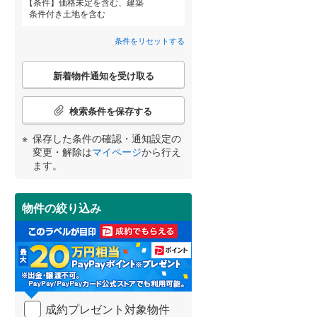
条件
価格未定を含む、建築
条件付き土地を含む
荒川
(
2
)
条件をリセットする
北比良
(
14
)
詳しく見る
こ
八屋戸
(
8
)
新着物件通知を受け取る
宮崎
鹿児島
沖縄
の
検
和邇北浜
(
6
)
索
検索条件を保存する
条
件
保存した条件の確認・通知設定の
で
する
る
変更・解除は
マイページ
から行え
条件をリセットする
条件をリセットする
条件をリセットする
条件をリセットする
条件をリセットする
条件をリセットする
通
ます。
知
を
受
物件の絞り込み
け
取
る
・
条
件
を
成約プレゼント対象物件
マ