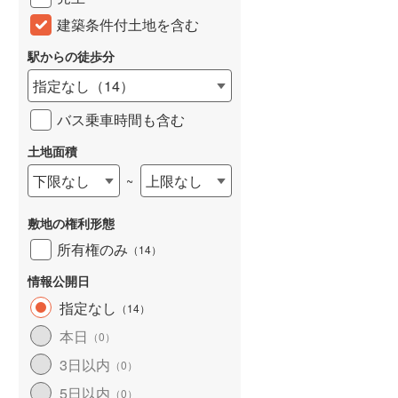
建築条件付土地を含む
駅からの徒歩分
指定なし
（
14
）
バス乗車時間も含む
土地面積
下限なし
上限なし
~
敷地の権利形態
所有権のみ
（
14
）
情報公開日
指定なし
（
14
）
本日
（
0
）
3日以内
（
0
）
5日以内
（
0
）