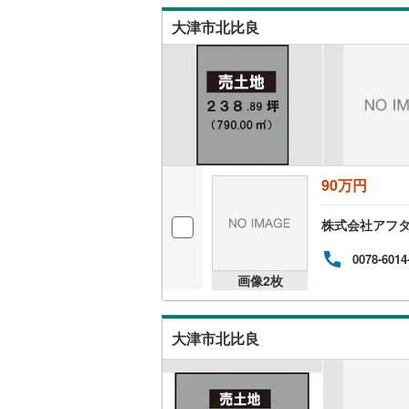
大津市北比良
90万円
株式会社アフタ
0078-6014
画像
2
枚
大津市北比良