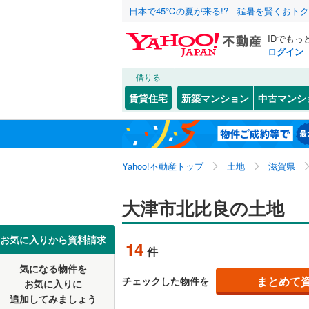
日本で45℃の夏が来る!? 猛暑を賢くおト
IDでもっ
ログイン
借りる
北海道
JR
北海道
東海道本線
こだわり条件
配置、向き、
賃貸住宅
新築マンション
中古マンシ
湖西線
(
14
前道6m
大津市
赤尾町
(
(
9
1
東北
青森
平坦地
（
近江八幡
一里山
(
1
私鉄・その他
近江鉄道
関東
東京
Yahoo!不動産トップ
土地
滋賀県
栗東市
大江
(
2
(
)
8
信楽高原
販売、価格、
湖南市
萱野浦
(
(
2
1
信越・北陸
新潟
大津市北比良の土地
更地渡し
米原市
栄町
(
1
(
)
2
東海
愛知
お気に入りから資料請求
立地
14
件
愛知郡愛
南郷
(
2
)
気になる物件を
最寄りの
近畿
大阪
犬上郡多
野郷原
(
1
まとめて
チェックした物件を
お気に入りに
追加してみましょう
坂本
(
2
)
オンライン対