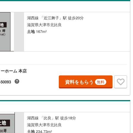
島根
岡山
広島
山口
大石小田原
(
1
)
ン内見(相談)可
（
0
）
IT重説可
（
0
）
香川
愛媛
高知
湖西線 「近江舞子」駅 徒歩20分
北小松
(
2
)
保存した条件を見る
滋賀県大津市北比良
ン対応とは？
土地
167m
大物
(
2
)
2
佐賀
長崎
熊本
大分
0
)
南比良
(
5
)
(
3
)
南郷上山町
(
1
)
この条件で検索する
この条件で検索する
この条件で検索する
この条件で検索する
この条件で検索する
この条件で検索する
市区町村以下を選択
市区町村を選択す
駅を選択する
ーホーム 本店
資料をもらう
-50093
無料
湖西線 「比良」駅 徒歩18分
滋賀県大津市北比良
土地
234.73m
2