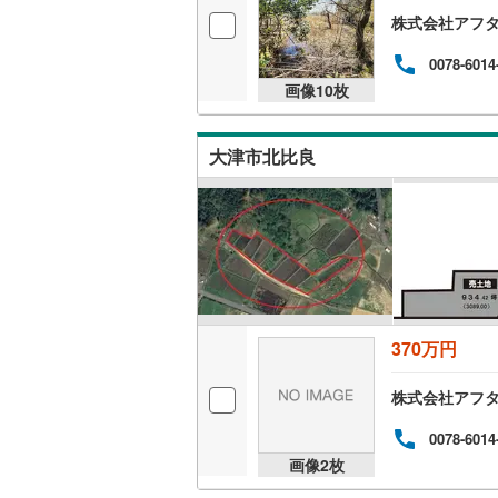
株式会社アフタ
0078-6014
画像
10
枚
大津市北比良
370万円
株式会社アフタ
0078-6014
画像
2
枚