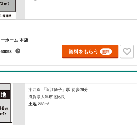
ーホーム 本店
資料をもらう
-50093
無料
湖西線 「近江舞子」駅 徒歩26分
滋賀県大津市北比良
土地
233m
2