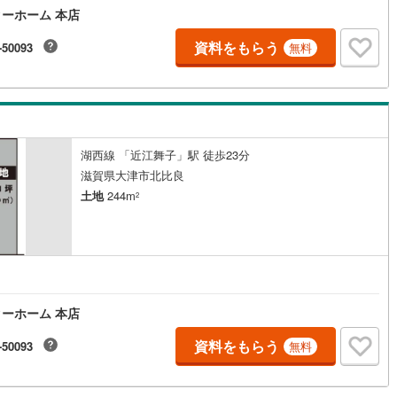
ーホーム 本店
資料をもらう
-50093
無料
湖西線 「近江舞子」駅 徒歩23分
滋賀県大津市北比良
土地
244m
2
ーホーム 本店
資料をもらう
-50093
無料