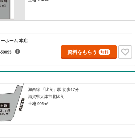
ーホーム 本店
資料をもらう
-50093
無料
湖西線 「比良」駅 徒歩17分
滋賀県大津市北比良
土地
905m
2