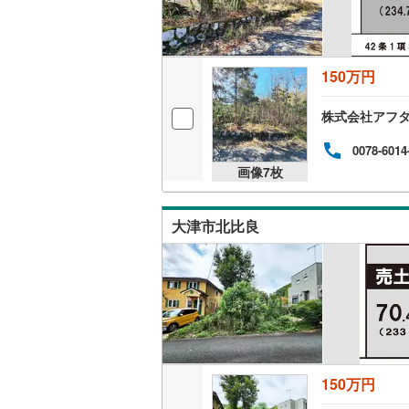
150万円
株式会社アフタ
0078-6014
画像
7
枚
大津市北比良
150万円