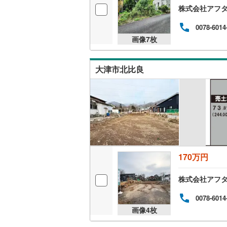
株式会社アフタ
0078-6014
画像
7
枚
大津市北比良
170万円
株式会社アフタ
0078-6014
画像
4
枚