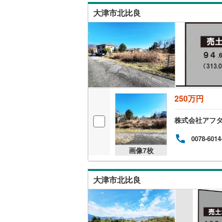
大津市北比良
250万円
株式会社アフタ
0078-6014
画像
7
枚
大津市北比良