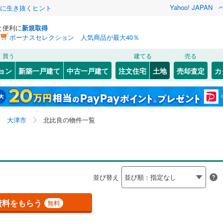
Yahoo! JAPAN
クに生き抜くヒント
と便利に
新規取得
ボーナスセレクション 人気商品が最大40％
検索条件を保存しました
買う
建てる
売る
（JR東海）
(
0
)
東海道本線（JR西日本）
(
0
)
建ち方、日当たり
ョン
新築一戸建て
中古一戸建て
注文住宅
土地
売却査定
カ
この検索条件の新着物件通知は、
マイページ
から設定できます。
)
草津線
(
0
)
以上
（
0
）
角地
（
0
）
3
)
)
彦根市
石場
(
1
(
)
23
)
岩手
宮城
秋田
山形
0
）
整形地
（
5
）
市
)
(
0
)
草津市
稲葉台
(
(
12
1
)
)
近江本線
(
0
)
近江鉄道多賀線
(
0
)
滋賀県、大津市、北比良、価格未定を含む、建築条件付
神奈川
埼玉
千葉
茨城
大津市
北比良の物件一覧
)
甲賀市
大萱
(
2
(
)
29
)
き土地を含む
鐵道
(
0
)
京阪京津線
(
0
)
契約、入居関連など
)
)
高島市
国分
(
3
(
)
117
)
長野
富山
石川
福井
（
0
）
第一種低層住居専用地域
（
0
）
)
蒲生郡日野町
神領
(
2
)
(
41
)
閉じる
閉じる
お気に入りリストを見る
お気に入りリストを見る
閉じる
閉じる
岐阜
静岡
三重
検索条件を保存する
並び替え
荘町
(
0
)
犬上郡豊郷町
錦織
(
2
)
(
0
)
マイページ
駅が始発駅
（
0
）
海まで2km以内
（
0
）
兵庫
京都
滋賀
奈良
賀町
)
(
1
)
比叡平
(
2
)
資料をもらう
無料
青山
(
2
)
応