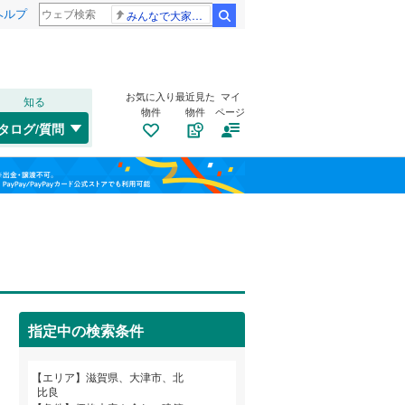
ヘルプ
みんなで大家さん 2881億円
検索
お気に入り
最近見た
マイ
知る
物件
物件
ページ
北陸本線
(
0
)
タログ/質問
東海道新幹線
(
0
)
南道路
（
0
）
長浜市
石山寺
(
(
30
1
)
)
福島
古家あり
（
0
）
守山市
追分町
(
(
3
1
)
)
近江鉄道八日市線
(
0
)
栃木
群馬
山梨
野洲市
大平
(
1
(
)
0
)
京阪石山坂本線
(
0
)
東近江市
木の岡町
(
(
16
1
)
)
蒲生郡竜王町
瀬田
(
1
)
(
3
)
指定中の検索条件
犬上郡甲良町
西の庄
(
1
)
(
0
)
小学校まで1km以内
（
0
）
和歌山
若葉台
(
2
)
エリア
滋賀県、大津市、北
比良
真野
(
1
)