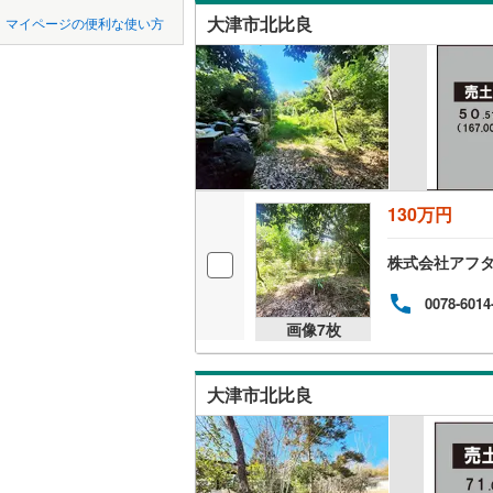
中国
鳥取
大津市北比良
マイページの便利な使い方
稲津
(
1
)
オンライ
四国
徳島
小野
(
1
)
オンライ
木戸
(
2
)
九州・沖縄
福岡
南小松
(
1
和邇高城
130万円
0
0
0
0
0
0
該当物件
該当物件
該当物件
該当物件
該当物件
該当物件
件
件
件
件
件
件
株式会社アフタ
0078-6014
画像
7
枚
大津市北比良