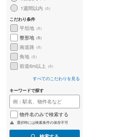
1週間以内
（
0
）
こだわり条件
平坦地
（
0
）
整形地
（
5
）
南道路
（
0
）
角地
（
0
）
前道6m以上
（
0
）
すべてのこだわりを見る
キーワードで探す
物件名のみで検索する
選択時には検索条件の保存不可
検索する