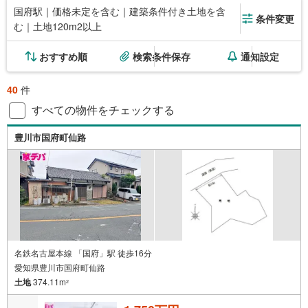
国府駅｜価格未定を含む｜建築条件付き土地を含
条件変更
む｜土地120m2以上
おすすめ順
検索条件保存
通知設定
40
件
すべての物件をチェックする
豊川市国府町仙路
名鉄名古屋本線 「国府」駅 徒歩16分
愛知県豊川市国府町仙路
土地
374.11m
2