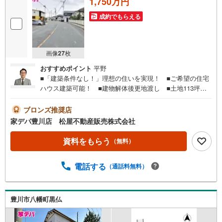
1,750万円
成約でもらえる
画像
27
枚
おすすめポイント
平野
■「建築条件なし！」理想の住いを実現！ ■ご希望の住宅
ハウス建築可能！ ■建物解体後更地渡し ■土地113坪以
上と広々 ■国道1号線までカーアクセスス良好 ■前面道
路も広々●家デパ 松屋不動産販売 のつよみ●・豊橋市・豊
ブロンズ推奨店
川市・知立市・浜松市の4店舗営業中！三河エリア・遠州エ
家デパ豊川店 松屋不動産販売株式会社
リアの物件ならおまかせください。新築戸建、中古戸建、
中古マンション、土地をお客様のご希望に合わせてご提案
資料をもらう
（無料）
いたします！・中古物件のリフォーム実績多数！中古物件
をご購入の際、約70％という多くの方々がリフォームを行
電話する
（通話料無料）
っています。新築購入より低コストで、新築同様の快適な
お住まいを実現できます。・キッズスペース用意しており
ます。ぜひご家族そろってご来場ください。・営業時間 午
前9時00分～午後6時30分 （定休日:水曜日）この時間帯は
豊川市八幡町黒仏
お電話でのお問い合わせがスムーズにご案内できます。右
下の電話ボタンをタッチ！もしくはお気軽にお電話くださ