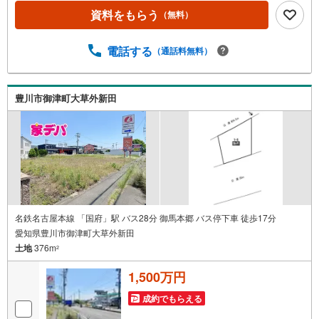
い。新築戸建、中古戸建、中古マンション、土地をお客様
資料をもらう
（無料）
のご希望に合わせてご提案いたします！・中古物件のリフ
ォーム実績多数！中古物件をご購入の際、約70％という多
電話する
（通話料無料）
くの方々がリフォームを行っています。新築購入より低コ
ストで、新築同様の快適なお住まいを実現できます。・キ
ッズスペース用意しております。ぜひご家族そろってご来
場ください。・営業時間 午前9時00分～午後6時30分 （定
豊川市御津町大草外新田
休日:水曜日）この時間帯はお電話でのお問い合わせがスム
ーズにご案内できます。右下の電話ボタンをタッチ！もし
くはお気軽にお電話ください。
名鉄名古屋本線 「国府」駅 バス28分 御馬本郷 バス停下車 徒歩17分
愛知県豊川市御津町大草外新田
土地
376m
2
1,500万円
成約でもらえる