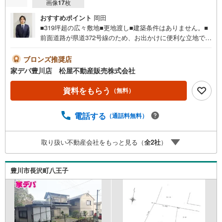
画像
17
枚
おすすめポイント
岡田
■319坪超の広々敷地■更地渡し■建築条件はありません。■
前面道路が県道372号線のため、お出かけに便利な立地で
す！■ライフインフォメーション ・御津北部小学校 徒歩
6分 ・御津中学校 徒歩10分 ・御津北部保育園 徒歩5
ブロンズ推奨店
分 ●家デパ 松屋不動産販売 のつよみ●・豊橋市・豊川
家デパ豊川店 松屋不動産販売株式会社
市・知立市・浜松市の4店舗営業中！三河エリア・遠州エリ
アの物件ならおまかせください。新築戸建、中古戸建、中
資料をもらう
（無料）
古マンション、土地をお客様のご希望に合わせてご提案い
たします！・中古物件のリフォーム実績多数！中古物件を
電話する
（通話料無料）
ご購入の際、約70％という多くの方々がリフォームを行っ
ています。新築購入より低コストで、新築同様の快適なお
住まいを実現できます。・キッズスペース用意しておりま
取り扱い不動産会社をもっと見る（
全
2
社
）
す。ぜひご家族そろってご来場ください。・営業時間 午前
9時00分～午後6時30分 （定休日:水曜日）この時間帯はお
電話でのお問い合わせがスムーズにご案内できます。右下
豊川市長沢町八王子
の電話ボタンをタッチ！もしくはお気軽にお電話くださ
い。