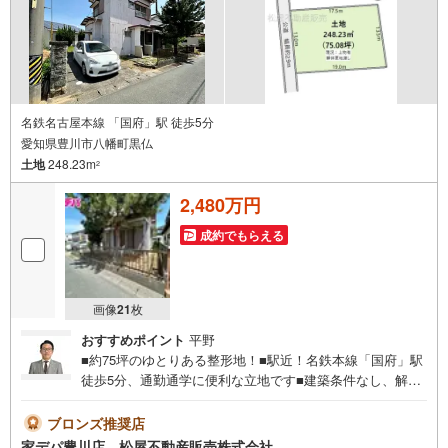
い。
名鉄名古屋本線 「国府」駅 徒歩5分
愛知県豊川市八幡町黒仏
土地
248.23m
2
2,480万円
成約でもらえる
画像
21
枚
おすすめポイント
平野
■約75坪のゆとりある整形地！■駅近！名鉄本線「国府」駅
徒歩5分、通勤通学に便利な立地です■建築条件なし、解体
更地渡しで建築計画を進めやすく、自由なプラン設計が可
能です■生活利便施設が徒歩圏に充実！・確定測量実施●家
ブロンズ推奨店
デパ 松屋不動産販売 のつよみ●・豊橋市・豊川市・知立
家デパ豊川店 松屋不動産販売株式会社