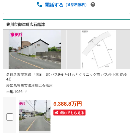
電話する
（通話料無料）
ォーム実績多数！中古物件をご購入の際、約70％という多
くの方々がリフォームを行っています。新築購入より低コ
ストで、新築同様の快適なお住まいを実現できます。・キ
ッズスペース用意しております。ぜひご家族そろってご来
豊川市御津町広石船津
場ください。・営業時間 午前9時00分～午後6時30分 （定
休日:水曜日）この時間帯はお電話でのお問い合わせがスム
ーズにご案内できます。右下の電話ボタンをタッチ！もし
くはお気軽にお電話ください。
名鉄名古屋本線 「国府」駅 バス9分 たけもとクリニック前 バス停下車 徒歩
4分
愛知県豊川市御津町広石船津
土地
1056m
2
6,388.8万円
成約でもらえる