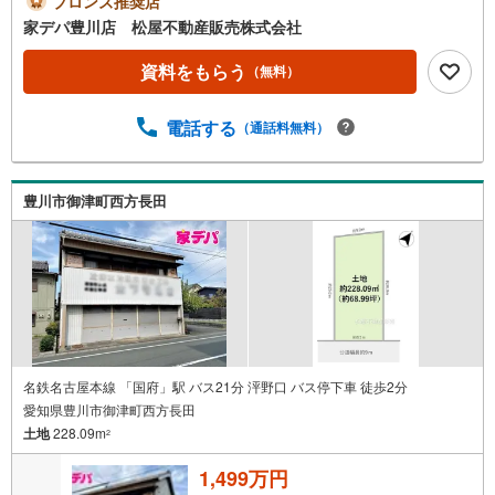
ブロンズ推奨店
校 徒歩5分 ・みと保育園 徒歩10分●家デパ 松屋不動
家デパ豊川店 松屋不動産販売株式会社
産販売 のつよみ●・豊橋市・豊川市・知立市・浜松市の4店
舗営業中！三河エリア・遠州エリアの物件ならおまかせく
資料をもらう
（無料）
ださい。新築戸建、中古戸建、中古マンション、土地をお
客様のご希望に合わせてご提案いたします！・中古物件の
電話する
（通話料無料）
リフォーム実績多数！中古物件をご購入の際、約70％とい
う多くの方々がリフォームを行っています。新築購入より
低コストで、新築同様の快適なお住まいを実現できま
す。・キッズスペース用意しております。ぜひご家族そろ
豊川市御津町西方長田
ってご来場ください。・営業時間 午前9時00分～午後6時30
分 （定休日:水曜日）この時間帯はお電話でのお問い合わせ
がスムーズにご案内できます。右下の電話ボタンをタッ
チ！もしくはお気軽にお電話ください。
名鉄名古屋本線 「国府」駅 バス21分 泙野口 バス停下車 徒歩2分
愛知県豊川市御津町西方長田
土地
228.09m
2
1,499万円