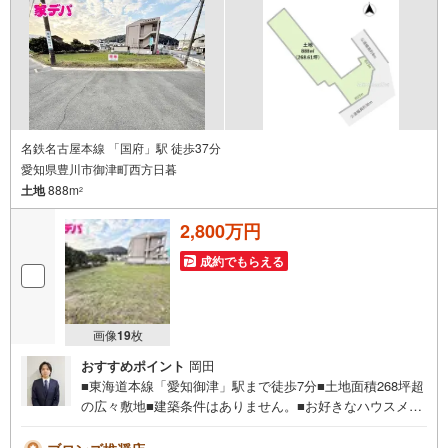
下の電話ボタンをタッチ！もしくはお気軽にお電話くださ
い。
名鉄名古屋本線 「国府」駅 徒歩37分
愛知県豊川市御津町西方日暮
土地
888m
2
2,800万円
成約でもらえる
画像
19
枚
おすすめポイント
岡田
■東海道本線「愛知御津」駅まで徒歩7分■土地面積268坪超
の広々敷地■建築条件はありません。■お好きなハウスメー
カーで建築可能。■買い物施設が徒歩圏内■ライフインフォ
メーション ・御津南部小学校 徒歩12分 ・御津中学