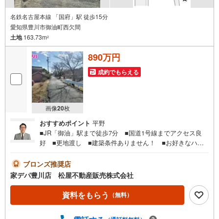
名鉄名古屋本線 「国府」駅 徒歩15分
愛知県豊川市御油町西欠間
土地
163.73m
2
890万円
成約でもらえる
画像
20
枚
おすすめポイント
平野
■JR「御油」駅まで徒歩7分 ■国道1号線までアクセス良
好 ■更地渡し ■建築条件ありません！ ■お好きなハウ
スメーカーで建築可能 ■お買い物施設まで徒歩圏内で生活
環境良好●家デパ 松屋不動産販売 のつよみ●・豊橋市・豊
ブロンズ推奨店
川市・知立市・浜松市の4店舗営業中！三河エリア・遠州エ
家デパ豊川店 松屋不動産販売株式会社
リアの物件ならおまかせください。新築戸建、中古戸建、
中古マンション、土地をお客様のご希望に合わせてご提案
資料をもらう
（無料）
いたします！・中古物件のリフォーム実績多数！中古物件
をご購入の際、約70％という多くの方々がリフォームを行