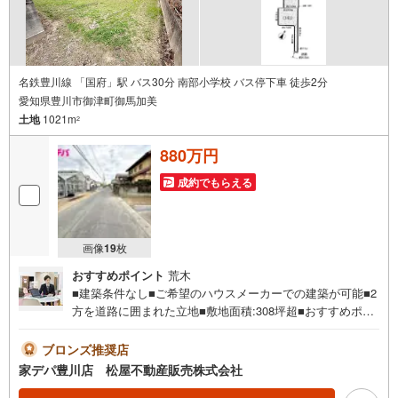
名鉄豊川線 「国府」駅 バス30分 南部小学校 バス停下車 徒歩2分
愛知県豊川市御津町御馬加美
土地
1021m
2
880万円
成約でもらえる
画像
19
枚
おすすめポイント
荒木
■建築条件なし■ご希望のハウスメーカーでの建築が可能■2
方を道路に囲まれた立地■敷地面積:308坪超■おすすめポイ
ント ・理想のお家づくりが可能な【建築条件なし】 ・
敷地面積広々！間取りや外観などの希望が叶いやすい ・
ブロンズ推奨店
お買い物や生活に便利な施設が周辺に充実の住環境●家デ
家デパ豊川店 松屋不動産販売株式会社
パ 松屋不動産販売 のつよみ●・豊橋市・豊川市・知立