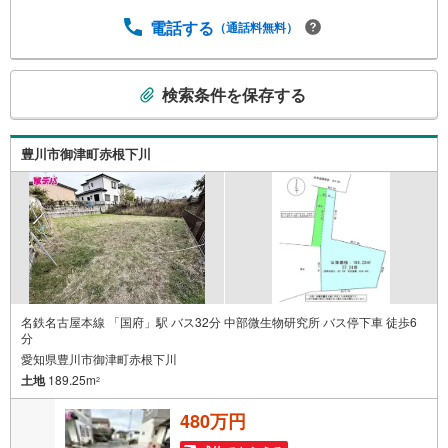
多数！中古物件をご購入の際、約70％という多くの方々が
電話する
（通話料無料）
リフォームを行っています。新築購入より低コストで、新
築同様の快適なお住まいを実現できます。・キッズスペー
ス用意しております。ぜひご家族そろってご来場くださ
こ
い。・営業時間 午前9時00分～午後6時30分 （定休日:水曜
検索条件を保存する
の
日）この時間帯はお電話でのお問い合わせがスムーズにご
検
案内できます。右下の電話ボタンをタッチ！もしくはお気
索
軽にお電話ください。
豊川市御津町赤根下川
条
件
で
通
知
を
受
け
名鉄名古屋本線 「国府」駅 バス32分 中部微生物研究所 バス停下車 徒歩6
分
取
愛知県豊川市御津町赤根下川
る
土地
189.25m
2
・
条
480万円
件