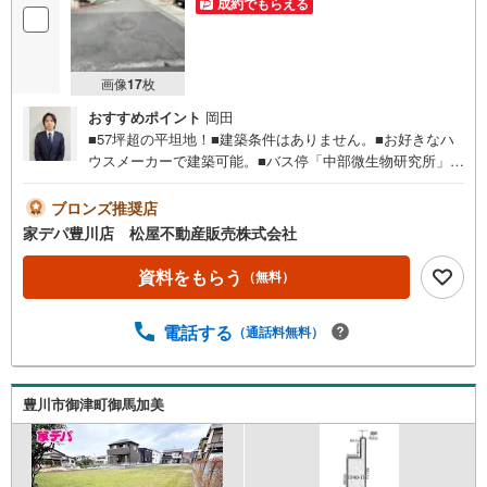
成約でもらえる
を
マ
イ
ペ
画像
17
枚
ー
おすすめポイント
岡田
ジ
■57坪超の平坦地！■建築条件はありません。■お好きなハ
に
ウスメーカーで建築可能。■バス停「中部微生物研究所」ま
保
で徒歩6分■落ち着いた環境の閑静な住宅地■ライフインフ
存
ォメーション ・御津南部小学校 徒歩30分 ・御津中学
ブロンズ推奨店
す
校 徒歩23分 ・御津西部保育園 徒歩8分 ●家デパ 松
家デパ豊川店 松屋不動産販売株式会社
る
屋不動産販売 のつよみ●・豊橋市・豊川市・知立市・浜松
市の4店舗営業中！三河エリア・遠州エリアの物件ならおま
資料をもらう
（無料）
かせください。新築戸建、中古戸建、中古マンション、土
地をお客様のご希望に合わせてご提案いたします！・中古
電話する
（通話料無料）
物件のリフォーム実績多数！中古物件をご購入の際、約7
0％という多くの方々がリフォームを行っています。新築購
入より低コストで、新築同様の快適なお住まいを実現でき
ます。・キッズスペース用意しております。ぜひご家族そ
豊川市御津町御馬加美
ろってご来場ください。・営業時間 午前9時00分～午後6時
30分 （定休日:水曜日）この時間帯はお電話でのお問い合
わせがスムーズにご案内できます。右下の電話ボタンをタ
ッチ！もしくはお気軽にお電話ください。