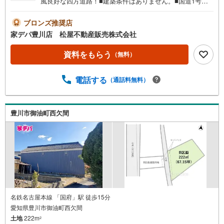
風良好な四方道路！■建築条件はありません。■国道1号線
沿いにあり、カーアクセス良好！■ライフインフォメーショ
ン ・国府小学校 徒歩20分 ・西部中学校 徒歩26
ブロンズ推奨店
分 ・さつき保育園 徒歩18分●家デパ 松屋不動産販売
家デパ豊川店 松屋不動産販売株式会社
のつよみ●・豊橋市・豊川市・知立市・浜松市の4店舗営業
中！三河エリア・遠州エリアの物件ならおまかせくださ
資料をもらう
（無料）
い。新築戸建、中古戸建、中古マンション、土地をお客様
のご希望に合わせてご提案いたします！・中古物件のリフ
電話する
（通話料無料）
ォーム実績多数！中古物件をご購入の際、約70％という多
くの方々がリフォームを行っています。新築購入より低コ
ストで、新築同様の快適なお住まいを実現できます。・キ
ッズスペース用意しております。ぜひご家族そろってご来
豊川市御油町西欠間
場ください。・営業時間 午前9時00分～午後6時30分 （定
休日:水曜日）この時間帯はお電話でのお問い合わせがスム
ーズにご案内できます。右下の電話ボタンをタッチ！もし
くはお気軽にお電話ください。
名鉄名古屋本線 「国府」駅 徒歩15分
愛知県豊川市御油町西欠間
土地
222m
2