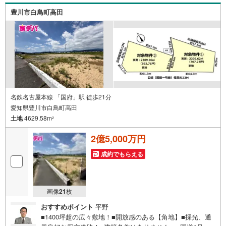
用意しております。ぜひご家族そろってご来場くださ
豊川市白鳥町高田
い。・営業時間 午前9時00分～午後6時30分 （定休日:水曜
日）この時間帯はお電話でのお問い合わせがスムーズにご
案内できます。右下の電話ボタンをタッチ！もしくはお気
軽にお電話ください。
名鉄名古屋本線 「国府」駅 徒歩21分
愛知県豊川市白鳥町高田
土地
4629.58m
2
2億5,000万円
成約でもらえる
画像
21
枚
おすすめポイント
平野
■1400坪超の広々敷地！■開放感のある【角地】■採光、通