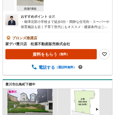
画像
18
枚
おすすめポイント
金沢
・御津北部小学校まで徒歩3分・閑静な住宅街・スーパーや
保育施設も近く子育て世代にもオススメ・建築条件はござ
いません。お好きなハウスメーカーで建築可能です！・農
地法の届けが必要●家デパ 松屋不動産販売 のつよみ●・豊
ブロンズ推奨店
橋市・豊川市・知立市・浜松市の4店舗営業中！三河エリ
家デパ豊川店 松屋不動産販売株式会社
ア・遠州エリアの物件ならおまかせください。新築戸建、
中古戸建、中古マンション、土地をお客様のご希望に合わ
資料をもらう
（無料）
せてご提案いたします！・中古物件のリフォーム実績多
数！中古物件をご購入の際、約70％という多くの方々がリ
電話する
（通話料無料）
フォームを行っています。新築購入より低コストで、新築
同様の快適なお住まいを実現できます。・キッズスペース
用意しております。ぜひご家族そろってご来場くださ
い。・営業時間 午前9時00分～午後6時30分 （定休日:水曜
豊川市白鳥町下郷中
日）この時間帯はお電話でのお問い合わせがスムーズにご
案内できます。右下の電話ボタンをタッチ！もしくはお気
軽にお電話ください。