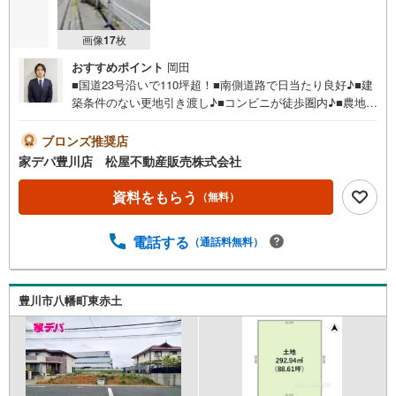
画像
17
枚
おすすめポイント
岡田
■国道23号沿いで110坪超！■南側道路で日当たり良好♪■建
築条件のない更地引き渡し♪■コンビニが徒歩圏内♪■農地転
用申請要●家デパ 松屋不動産販売 のつよみ●・豊橋市・豊
川市・知立市・浜松市の4店舗営業中！三河エリア・遠州エ
ブロンズ推奨店
リアの物件ならおまかせください。新築戸建、中古戸建、
家デパ豊川店 松屋不動産販売株式会社
中古マンション、土地をお客様のご希望に合わせてご提案
いたします！・中古物件のリフォーム実績多数！中古物件
資料をもらう
（無料）
をご購入の際、約70％という多くの方々がリフォームを行
っています。新築購入より低コストで、新築同様の快適な
電話する
（通話料無料）
お住まいを実現できます。・キッズスペース用意しており
ます。ぜひご家族そろってご来場ください。・営業時間 午
前9時00分～午後6時30分 （定休日:水曜日）この時間帯は
お電話でのお問い合わせがスムーズにご案内できます。右
豊川市八幡町東赤土
下の電話ボタンをタッチ！もしくはお気軽にお電話くださ
い。