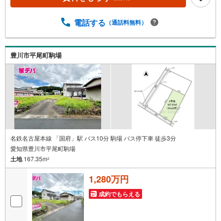
様のご希望に合わせてご提案いたします！・中古物件のリ
フォーム実績多数！中古物件をご購入の際、約70％という
電話する
（通話料無料）
多くの方々がリフォームを行っています。新築購入より低
コストで、新築同様の快適なお住まいを実現できます。・
キッズスペース用意しております。ぜひご家族そろってご
来場ください。・営業時間 午前9時00分～午後6時30分
豊川市平尾町駒場
（定休日:水曜日）この時間帯はお電話でのお問い合わせが
スムーズにご案内できます。右下の電話ボタンをタッチ！
もしくはお気軽にお電話ください。
名鉄名古屋本線 「国府」駅 バス10分 駒場 バス停下車 徒歩3分
愛知県豊川市平尾町駒場
土地
167.35m
2
1,280万円
成約でもらえる