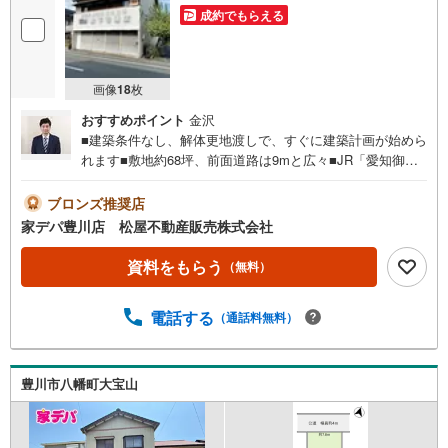
成約でもらえる
画像
18
枚
おすすめポイント
金沢
■建築条件なし、解体更地渡しで、すぐに建築計画が始めら
れます■敷地約68坪、前面道路は9mと広々■JR「愛知御
津」駅まで徒歩6分で交通利便性良好■主要道路にも出やす
く、車での移動も便利です・確定測量実施●家デパ 松屋不
ブロンズ推奨店
動産販売 のつよみ●・豊橋市・豊川市・知立市・浜松市の4
家デパ豊川店 松屋不動産販売株式会社
店舗営業中！三河エリア・遠州エリアの物件ならおまかせ
ください。新築戸建、中古戸建、中古マンション、土地を
資料をもらう
（無料）
お客様のご希望に合わせてご提案いたします！・中古物件
のリフォーム実績多数！中古物件をご購入の際、約70％と
電話する
（通話料無料）
いう多くの方々がリフォームを行っています。新築購入よ
り低コストで、新築同様の快適なお住まいを実現できま
す。・キッズスペース用意しております。ぜひご家族そろ
ってご来場ください。・営業時間 午前9時00分～午後6時30
豊川市八幡町大宝山
分 （定休日:水曜日）この時間帯はお電話でのお問い合わせ
がスムーズにご案内できます。右下の電話ボタンをタッ
チ！もしくはお気軽にお電話ください。