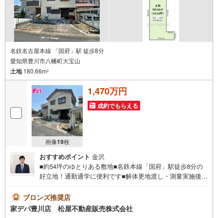
名鉄名古屋本線 「国府」駅 徒歩8分
愛知県豊川市八幡町大宝山
土地
180.66m
2
1,470万円
成約でもらえる
画像
19
枚
おすすめポイント
金沢
■約54坪のゆとりある敷地■名鉄本線「国府」駅徒歩8分の
好立地！通勤通学に便利です■解体更地渡し・測量実施後の
お引渡しのため、建築計画もスムーズ■国道1号線へのアク
セスが良く、車移動もスムーズです●家デパ 松屋不動産販
ブロンズ推奨店
売 のつよみ●・豊橋市・豊川市・知立市・浜松市の4店舗営
家デパ豊川店 松屋不動産販売株式会社
業中！三河エリア・遠州エリアの物件ならおまかせくださ