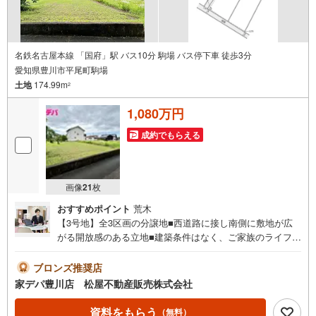
名鉄名古屋本線 「国府」駅 バス10分 駒場 バス停下車 徒歩3分
愛知県豊川市平尾町駒場
土地
174.99m
2
1,080万円
成約でもらえる
画像
21
枚
おすすめポイント
荒木
【3号地】全3区画の分譲地■西道路に接し南側に敷地が広
がる開放感のある立地■建築条件はなく、ご家族のライフス
タイルに合わせたプランをご検討いただけます■平尾小学校
まで徒歩10分、バス停まで徒歩3分！●家デパ 松屋不動産
ブロンズ推奨店
販売 のつよみ●・豊橋市・豊川市・知立市・浜松市の4店舗
家デパ豊川店 松屋不動産販売株式会社
営業中！三河エリア・遠州エリアの物件ならおまかせくだ
さい。新築戸建、中古戸建、中古マンション、土地をお客
資料をもらう
（無料）