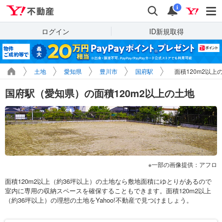
Yahoo!不動産
検索
通知
i
ログイン
ID新規取得
土地
愛知県
豊川市
国府駅
面積120m2以上
国府駅（愛知県）の面積120m2以上の土地
一部の画像提供：アフロ
面積120m2以上（約36坪以上）の土地なら敷地面積にゆとりがあるので
室内に専用の収納スペースを確保することもできます。面積120m2以上
（約36坪以上）の理想の土地をYahoo!不動産で見つけましょう。