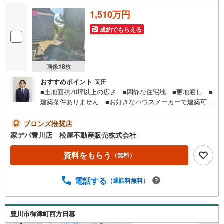
1,510万円
成約でもらえる
画像
18
枚
おすすめポイント
岡田
■土地面積70坪以上の広さ ■閑静な住宅地 ■更地渡し ■
建築条件ありません ■お好きなハウスメーカーで建築可
能 ■国道1号線が近くマイカー通勤に便利 ■御油駅まで
徒歩7分●家デパ 松屋不動産販売 のつよみ●・豊橋市・豊
ブロンズ推奨店
川市・知立市・浜松市の4店舗営業中！三河エリア・遠州エ
家デパ豊川店 松屋不動産販売株式会社
リアの物件ならおまかせください。新築戸建、中古戸建、
中古マンション、土地をお客様のご希望に合わせてご提案
資料をもらう
（無料）
いたします！・中古物件のリフォーム実績多数！中古物件
をご購入の際、約70％という多くの方々がリフォームを行
電話する
（通話料無料）
っています。新築購入より低コストで、新築同様の快適な
お住まいを実現できます。・キッズスペース用意しており
ます。ぜひご家族そろってご来場ください。・営業時間 午
前9時00分～午後6時30分 （定休日:水曜日）この時間帯は
豊川市御津町西方日暮
お電話でのお問い合わせがスムーズにご案内できます。右