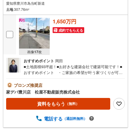
愛知県豊川市為当町新道
土地
307.76m
2
1,650万円
成約でもらえる
画像
17
枚
おすすめポイント
岡田
■土地面積93坪超！■お好きな建築会社で建築可能です！■
おすすめポイント ・ご家族の希望が叶う家づくりが可能
な「建築条件無し」 ・設計プランが立てやすい広さ93坪
超の敷地面積です。 ・南側道路に面し、明るく快適な家
ブロンズ推奨店
づくりが可能です！●家デパ 松屋不動産販売 のつよみ●・
家デパ豊川店 松屋不動産販売株式会社
豊橋市・豊川市・知立市・浜松市の4店舗営業中！三河エリ
ア・遠州エリアの物件ならおまかせください。新築戸建、
資料をもらう
（無料）
中古戸建、中古マンション、土地をお客様のご希望に合わ
せてご提案いたします！・中古物件のリフォーム実績多
電話する
（通話料無料）
数！中古物件をご購入の際、約70％という多くの方々がリ
フォームを行っています。新築購入より低コストで、新築
同様の快適なお住まいを実現できます。・キッズスペース