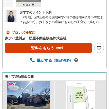
画像
21
枚
おすすめポイント
岡田
【2号地】全3区画の分譲地■約50坪の整形地■平尾小学校ま
で徒歩10分、お子さまの通学にも安心の子育てに嬉しい立
地■バス停徒歩3分、国道1号線へのアクセスも良く、毎日
の通勤・通学にも便利な住環境です●家デパ 松屋不動産販
ブロンズ推奨店
売 のつよみ●・豊橋市・豊川市・知立市・浜松市の4店舗営
家デパ豊川店 松屋不動産販売株式会社
業中！三河エリア・遠州エリアの物件ならおまかせくださ
い。新築戸建、中古戸建、中古マンション、土地をお客様
資料をもらう
（無料）
のご希望に合わせてご提案いたします！・中古物件のリフ
ォーム実績多数！中古物件をご購入の際、約70％という多
電話する
（通話料無料）
くの方々がリフォームを行っています。新築購入より低コ
ストで、新築同様の快適なお住まいを実現できます。・キ
ッズスペース用意しております。ぜひご家族そろってご来
場ください。・営業時間 午前9時00分～午後6時30分 （定
豊川市御油町西欠間
休日:水曜日）この時間帯はお電話でのお問い合わせがスム
ーズにご案内できます。右下の電話ボタンをタッチ！もし
くはお気軽にお電話ください。