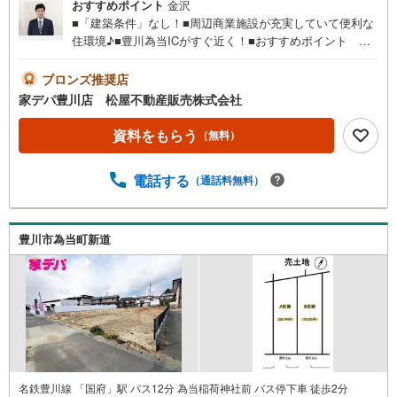
おすすめポイント
金沢
■「建築条件」なし！■周辺商業施設が充実していて便利な
住環境♪■豊川為当ICがすぐ近く！■おすすめポイント ・
前面道路が広くて見通しが良く、駐車スペースの出入りも
安心です。 ・保育施設や公園が近く子育てしやすい環境
ブロンズ推奨店
です。 ・買い物施設が近く生活環境良好！●家デパ 松屋
家デパ豊川店 松屋不動産販売株式会社
不動産販売 のつよみ●・豊橋市・豊川市・知立市・浜松市
の4店舗営業中！三河エリア・遠州エリアの物件ならおまか
資料をもらう
（無料）
せください。新築戸建、中古戸建、中古マンション、土地
をお客様のご希望に合わせてご提案いたします！・中古物
電話する
（通話料無料）
件のリフォーム実績多数！中古物件をご購入の際、約70％
という多くの方々がリフォームを行っています。新築購入
より低コストで、新築同様の快適なお住まいを実現できま
す。・キッズスペース用意しております。ぜひご家族そろ
豊川市為当町新道
ってご来場ください。・営業時間 午前9時00分～午後6時30
分 （定休日:水曜日）この時間帯はお電話でのお問い合わせ
がスムーズにご案内できます。右下の電話ボタンをタッ
チ！もしくはお気軽にお電話ください。
名鉄豊川線 「国府」駅 バス12分 為当稲荷神社前 バス停下車 徒歩2分