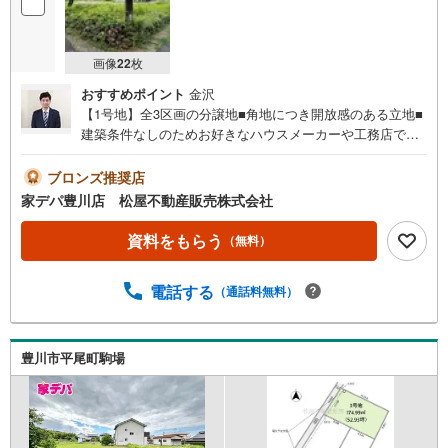
画像
22
枚
おすすめポイント
金沢
【1号地】全3区画の分譲地■角地につき開放感のある立地■
建築条件なしのためお好きなハウスメーカーや工務店で自
由設計が可能です■平尾小学校まで徒歩10分、お子さまの
通学にも安心の子育てに嬉しい立地●家デパ 松屋不動産販
ブロンズ推奨店
売 のつよみ●・豊橋市・豊川市・知立市・浜松市の4店舗営
家デパ豊川店 松屋不動産販売株式会社
業中！三河エリア・遠州エリアの物件ならおまかせくださ
い。新築戸建、中古戸建、中古マンション、土地をお客様
資料をもらう
（無料）
のご希望に合わせてご提案いたします！・中古物件のリフ
ォーム実績多数！中古物件をご購入の際、約70％という多
電話する
（通話料無料）
くの方々がリフォームを行っています。新築購入より低コ
ストで、新築同様の快適なお住まいを実現できます。・キ
ッズスペース用意しております。ぜひご家族そろってご来
場ください。・営業時間 午前9時00分～午後6時30分 （定
豊川市平尾町駒場
休日:水曜日）この時間帯はお電話でのお問い合わせがスム
ーズにご案内できます。右下の電話ボタンをタッチ！もし
くはお気軽にお電話ください。