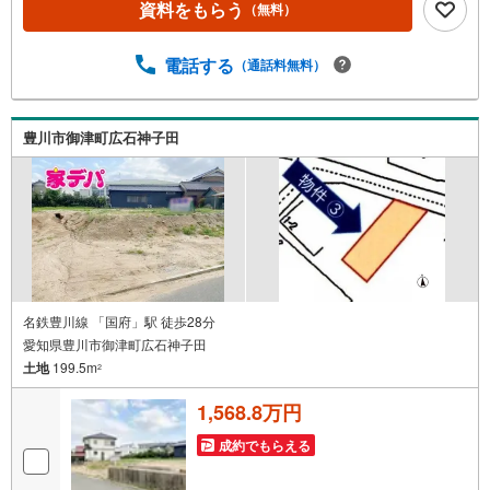
市・浜松市の4店舗営業中！三河エリア・遠州エリアの物件
資料をもらう
（無料）
ならおまかせください。新築戸建、中古戸建、中古マンシ
ョン、土地をお客様のご希望に合わせてご提案いたしま
電話する
（通話料無料）
す！・中古物件のリフォーム実績多数！中古物件をご購入
の際、約70％という多くの方々がリフォームを行っていま
す。新築購入より低コストで、新築同様の快適なお住まい
を実現できます。・キッズスペース用意しております。ぜ
豊川市御津町広石神子田
ひご家族そろってご来場ください。・営業時間 午前9時00
分～午後6時30分 （定休日:水曜日）この時間帯はお電話で
のお問い合わせがスムーズにご案内できます。右下の電話
ボタンをタッチ！もしくはお気軽にお電話ください。
名鉄豊川線 「国府」駅 徒歩28分
愛知県豊川市御津町広石神子田
土地
199.5m
2
1,568.8万円
成約でもらえる