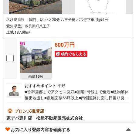
名鉄豊川線 「国府」駅 バス20分 八王子橋 バス停下車 徒歩1分
愛知県豊川市長沢町八王子
土地
187.68m
2
600万円
成約でもらえる
画像
16
枚
おすすめポイント
平野
■音羽蒲郡までアクセス良好■国道1号線まで至近■建物解体
後更地渡し■敷地面積56坪以上■南側道路に面し日当り良好
■緑豊かな閑静な住宅地■建築条件ありません■お好きなハ
ウスメーカーで建築可能●家デパ 松屋不動産販売 のつよ
ブロンズ推奨店
み●・豊橋市・豊川市・知立市・浜松市の4店舗営業中！三
家デパ豊川店 松屋不動産販売株式会社
河エリア・遠州エリアの物件ならおまかせください。新築
戸建、中古戸建、中古マンション、土地をお客様のご希望
お気に入り登録内容を確認する
資料をもらう
（無料）
に合わせてご提案いたします！・中古物件のリフォーム実