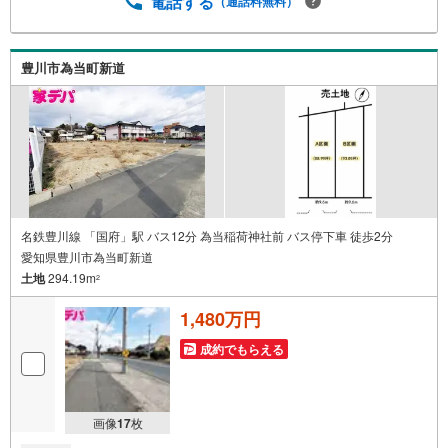
電話する
（通話料無料）
っています。新築購入より低コストで、新築同様の快適な
お住まいを実現できます。・キッズスペース用意しており
ます。ぜひご家族そろってご来場ください。・営業時間 午
前9時00分～午後6時30分 （定休日:水曜日）この時間帯は
豊川市為当町新道
お電話でのお問い合わせがスムーズにご案内できます。右
下の電話ボタンをタッチ！もしくはお気軽にお電話くださ
い。
名鉄豊川線 「国府」駅 バス12分 為当稲荷神社前 バス停下車 徒歩2分
愛知県豊川市為当町新道
土地
294.19m
2
1,480万円
成約でもらえる
画像
17
枚