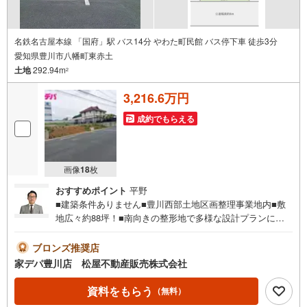
名鉄名古屋本線 「国府」駅 バス14分 やわた町民館 バス停下車 徒歩3分
愛知県豊川市八幡町東赤土
土地
292.94m
2
3,216.6万円
成約でもらえる
画像
18
枚
おすすめポイント
平野
■建築条件ありません■豊川西部土地区画整理事業地内■敷
地広々約88坪！■南向きの整形地で多様な設計プランに対
応可能です■国道1号線へのアクセス良好■生活利便施設が
徒歩10分圏内に充実！●家デパ 松屋不動産販売 のつよみ
ブロンズ推奨店
●・豊橋市・豊川市・知立市・浜松市の4店舗営業中！三河
家デパ豊川店 松屋不動産販売株式会社
エリア・遠州エリアの物件ならおまかせください。新築戸
建、中古戸建、中古マンション、土地をお客様のご希望に
資料をもらう
（無料）
合わせてご提案いたします！・中古物件のリフォーム実績