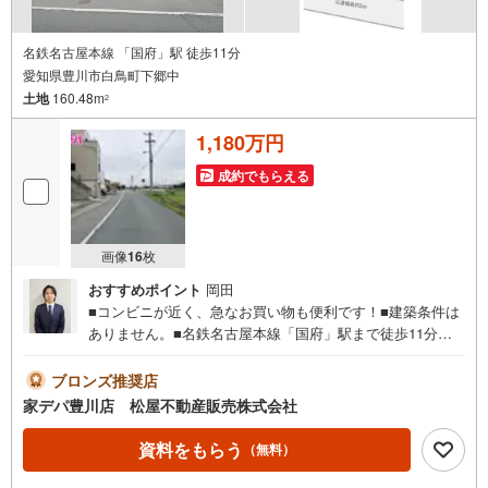
名鉄名古屋本線 「国府」駅 徒歩11分
愛知県豊川市白鳥町下郷中
土地
160.48m
2
1,180万円
成約でもらえる
画像
16
枚
おすすめポイント
岡田
■コンビニが近く、急なお買い物も便利です！■建築条件は
ありません。■名鉄名古屋本線「国府」駅まで徒歩11分。■
主要道路が近く、お出かけに便利！■ライフインフォメーシ
ョン ・国府小学校 徒歩14分 ・西部中学校 徒歩20
ブロンズ推奨店
分 ・さつき保育園 徒歩14分●家デパ 松屋不動産販売
家デパ豊川店 松屋不動産販売株式会社
のつよみ●・豊橋市・豊川市・知立市・浜松市の4店舗営業
中！三河エリア・遠州エリアの物件ならおまかせくださ
資料をもらう
（無料）
い。新築戸建、中古戸建、中古マンション、土地をお客様
のご希望に合わせてご提案いたします！・中古物件のリフ