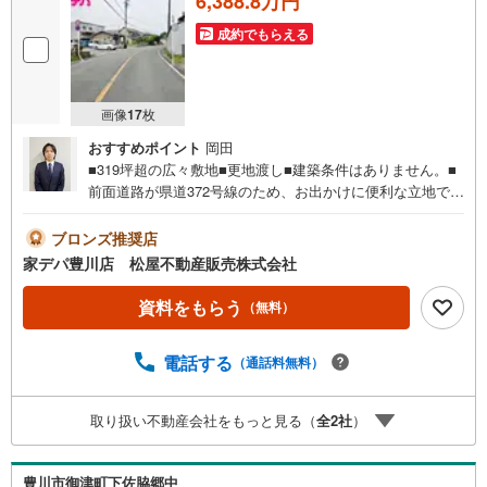
6,388.8万円
成約でもらえる
画像
17
枚
おすすめポイント
岡田
■319坪超の広々敷地■更地渡し■建築条件はありません。■
前面道路が県道372号線のため、お出かけに便利な立地で
す！■ライフインフォメーション ・御津北部小学校 徒歩
6分 ・御津中学校 徒歩10分 ・御津北部保育園 徒歩5
ブロンズ推奨店
分 ●家デパ 松屋不動産販売 のつよみ●・豊橋市・豊川
家デパ豊川店 松屋不動産販売株式会社
市・知立市・浜松市の4店舗営業中！三河エリア・遠州エリ
アの物件ならおまかせください。新築戸建、中古戸建、中
資料をもらう
（無料）
古マンション、土地をお客様のご希望に合わせてご提案い
たします！・中古物件のリフォーム実績多数！中古物件を
電話する
（通話料無料）
ご購入の際、約70％という多くの方々がリフォームを行っ
ています。新築購入より低コストで、新築同様の快適なお
住まいを実現できます。・キッズスペース用意しておりま
取り扱い不動産会社をもっと見る（
全
2
社
）
す。ぜひご家族そろってご来場ください。・営業時間 午前
9時00分～午後6時30分 （定休日:水曜日）この時間帯はお
電話でのお問い合わせがスムーズにご案内できます。右下
豊川市御津町下佐脇郷中