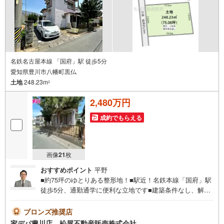
い。
名鉄名古屋本線 「国府」駅 徒歩5分
愛知県豊川市八幡町黒仏
土地
248.23m
2
2,480万円
成約でもらえる
画像
21
枚
おすすめポイント
平野
■約75坪のゆとりある整形地！■駅近！名鉄本線「国府」駅
徒歩5分、通勤通学に便利な立地です■建築条件なし、解体
更地渡しで建築計画を進めやすく、自由なプラン設計が可
能です■生活利便施設が徒歩圏に充実！・確定測量実施●家
ブロンズ推奨店
デパ 松屋不動産販売 のつよみ●・豊橋市・豊川市・知立
家デパ豊川店 松屋不動産販売株式会社