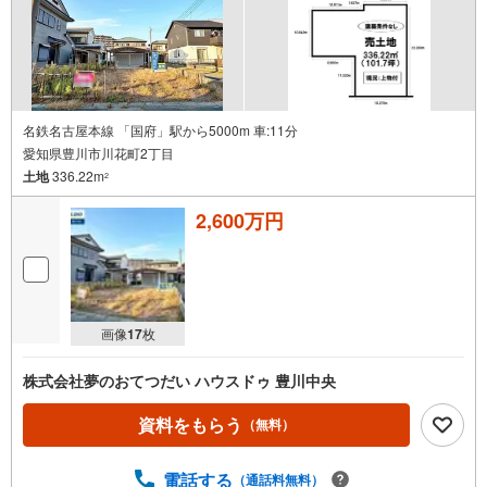
ーズにご案内できます。右下の電話ボタンをタッチ！もし
くはお気軽にお電話ください。
名鉄名古屋本線 「国府」駅から5000m 車:11分
愛知県豊川市川花町2丁目
土地
336.22m
2
2,600万円
画像
17
枚
株式会社夢のおてつだい ハウスドゥ 豊川中央
資料をもらう
（無料）
電話する
（通話料無料）