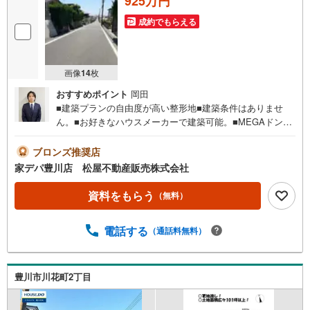
925万円
成約でもらえる
画像
14
枚
おすすめポイント
岡田
■建築プランの自由度が高い整形地■建築条件はありませ
ん。■お好きなハウスメーカーで建築可能。■MEGAドン・
キホーテUNY国府店まで車で6分！■ライフインフォメーシ
ョン ・御油小学校 徒歩25分 ・御油第二中学校 徒歩3
ブロンズ推奨店
4分 ・御油第二保育園 徒歩9分●家デパ 松屋不動産販
家デパ豊川店 松屋不動産販売株式会社
売 のつよみ●・豊橋市・豊川市・知立市・浜松市の4店舗営
業中！三河エリア・遠州エリアの物件ならおまかせくださ
資料をもらう
（無料）
い。新築戸建、中古戸建、中古マンション、土地をお客様
のご希望に合わせてご提案いたします！・中古物件のリフ
電話する
（通話料無料）
ォーム実績多数！中古物件をご購入の際、約70％という多
くの方々がリフォームを行っています。新築購入より低コ
ストで、新築同様の快適なお住まいを実現できます。・キ
ッズスペース用意しております。ぜひご家族そろってご来
豊川市川花町2丁目
場ください。・営業時間 午前9時00分～午後6時30分 （定
休日:水曜日）この時間帯はお電話でのお問い合わせがスム