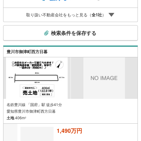
取り扱い不動産会社をもっと見る（
全
1
社
）
こ
検索条件を保存する
の
検
索
豊川市御津町西方日暮
条
件
で
通
知
を
受
け
名鉄豊川線 「国府」駅 徒歩41分
愛知県豊川市御津町西方日暮
取
土地
406m
る
2
・
1,490万円
条
件