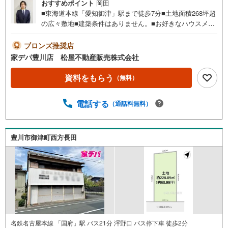
おすすめポイント
岡田
■東海道本線「愛知御津」駅まで徒歩7分■土地面積268坪超
の広々敷地■建築条件はありません。■お好きなハウスメー
カーで建築可能。■買い物施設が徒歩圏内■ライフインフォ
メーション ・御津南部小学校 徒歩12分 ・御津中学
ブロンズ推奨店
校 徒歩5分 ・みと保育園 徒歩10分●家デパ 松屋不動
家デパ豊川店 松屋不動産販売株式会社
産販売 のつよみ●・豊橋市・豊川市・知立市・浜松市の4店
舗営業中！三河エリア・遠州エリアの物件ならおまかせく
資料をもらう
（無料）
ださい。新築戸建、中古戸建、中古マンション、土地をお
客様のご希望に合わせてご提案いたします！・中古物件の
電話する
（通話料無料）
リフォーム実績多数！中古物件をご購入の際、約70％とい
う多くの方々がリフォームを行っています。新築購入より
低コストで、新築同様の快適なお住まいを実現できま
す。・キッズスペース用意しております。ぜひご家族そろ
豊川市御津町西方長田
ってご来場ください。・営業時間 午前9時00分～午後6時30
分 （定休日:水曜日）この時間帯はお電話でのお問い合わせ
がスムーズにご案内できます。右下の電話ボタンをタッ
チ！もしくはお気軽にお電話ください。
名鉄名古屋本線 「国府」駅 バス21分 泙野口 バス停下車 徒歩2分