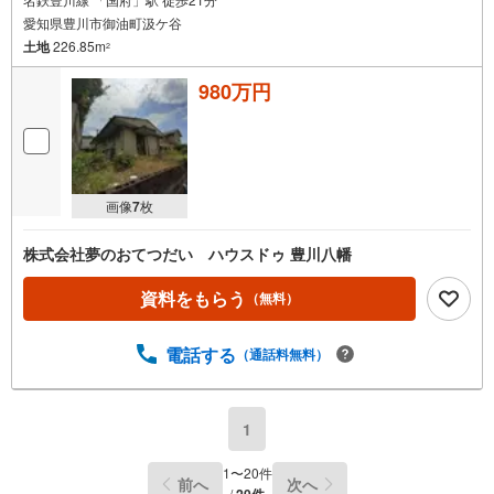
愛知県豊川市御油町汲ケ谷
土地
226.85m
2
980万円
画像
7
枚
株式会社夢のおてつだい ハウスドゥ 豊川八幡
資料をもらう
（無料）
電話する
（通話料無料）
1
1
〜
20
件
前へ
次へ
/