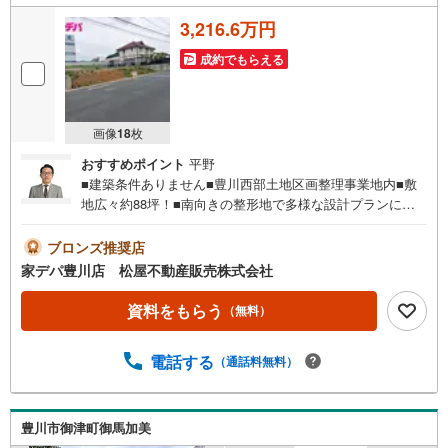
3,216.6万円
成約でもらえる
画像
18
枚
おすすめポイント
平野
■建築条件ありません■豊川西部土地区画整理事業地内■敷
地広々約88坪！■南向きの整形地で多様な設計プランに対
応可能です■国道1号線へのアクセス良好■生活利便施設が
徒歩10分圏内に充実！●家デパ 松屋不動産販売 のつよみ
ブロンズ推奨店
●・豊橋市・豊川市・知立市・浜松市の4店舗営業中！三河
家デパ豊川店 松屋不動産販売株式会社
エリア・遠州エリアの物件ならおまかせください。新築戸
建、中古戸建、中古マンション、土地をお客様のご希望に
資料をもらう
（無料）
合わせてご提案いたします！・中古物件のリフォーム実績
多数！中古物件をご購入の際、約70％という多くの方々が
電話する
（通話料無料）
リフォームを行っています。新築購入より低コストで、新
築同様の快適なお住まいを実現できます。・キッズスペー
ス用意しております。ぜひご家族そろってご来場くださ
い。・営業時間 午前9時00分～午後6時30分 （定休日:水曜
豊川市御津町御馬加美
日）この時間帯はお電話でのお問い合わせがスムーズにご