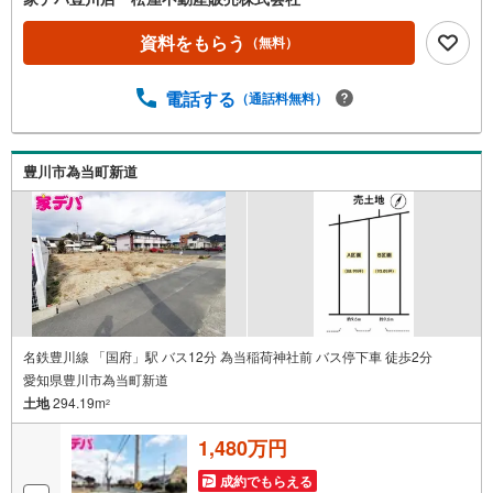
市・浜松市の4店舗営業中！三河エリア・遠州エリアの物件
ならおまかせください。新築戸建、中古戸建、中古マンシ
資料をもらう
（無料）
ョン、土地をお客様のご希望に合わせてご提案いたしま
す！・中古物件のリフォーム実績多数！中古物件をご購入
電話する
（通話料無料）
の際、約70％という多くの方々がリフォームを行っていま
す。新築購入より低コストで、新築同様の快適なお住まい
を実現できます。・キッズスペース用意しております。ぜ
ひご家族そろってご来場ください。・営業時間 午前9時00
豊川市為当町新道
分～午後6時30分 （定休日:水曜日）この時間帯はお電話で
のお問い合わせがスムーズにご案内できます。右下の電話
ボタンをタッチ！もしくはお気軽にお電話ください。
名鉄豊川線 「国府」駅 バス12分 為当稲荷神社前 バス停下車 徒歩2分
愛知県豊川市為当町新道
土地
294.19m
2
1,480万円
成約でもらえる