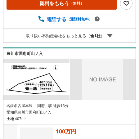
資料をもらう
（無料）
電話する
（通話料無料）
取り扱い不動産会社をもっと見る（
全
1
社
）
豊川市国府町山ノ入
名鉄名古屋本線 「国府」駅 徒歩13分
愛知県豊川市国府町山ノ入
土地
407m
2
100万円