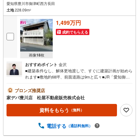
愛知県豊川市御津町西方長田
土地
228.09m
2
1,499万円
成約でもらえる
画像
18
枚
おすすめポイント
金沢
■建築条件なし、解体更地渡しで、すぐに建築計画が始めら
れます■敷地約68坪、前面道路は9mと広々■JR「愛知御
津」駅まで徒歩6分で交通利便性良好■主要道路にも出やす
く、車での移動も便利です・確定測量実施●家デパ 松屋不
ブロンズ推奨店
動産販売 のつよみ●・豊橋市・豊川市・知立市・浜松市の4
家デパ豊川店 松屋不動産販売株式会社
店舗営業中！三河エリア・遠州エリアの物件ならおまかせ
ください。新築戸建、中古戸建、中古マンション、土地を
資料をもらう
（無料）
お客様のご希望に合わせてご提案いたします！・中古物件
のリフォーム実績多数！中古物件をご購入の際、約70％と
電話する
（通話料無料）
いう多くの方々がリフォームを行っています。新築購入よ
り低コストで、新築同様の快適なお住まいを実現できま
す。・キッズスペース用意しております。ぜひご家族そろ