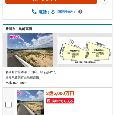
中古戸建、中古マンション、土地をお客様のご希望に合わ
せてご提案いたします！・中古物件のリフォーム実績多
電話する
（通話料無料）
数！中古物件をご購入の際、約70％という多くの方々がリ
フォームを行っています。新築購入より低コストで、新築
同様の快適なお住まいを実現できます。・キッズスペース
用意しております。ぜひご家族そろってご来場くださ
豊川市白鳥町高田
い。・営業時間 午前9時00分～午後6時30分 （定休日:水曜
日）この時間帯はお電話でのお問い合わせがスムーズにご
案内できます。右下の電話ボタンをタッチ！もしくはお気
軽にお電話ください。
名鉄名古屋本線 「国府」駅 徒歩21分
愛知県豊川市白鳥町高田
土地
4629.58m
2
2億5,000万円
成約でもらえる