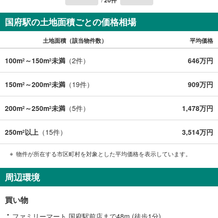
20
件
国府駅の土地面積ごとの価格相場
土地面積（該当物件数）
平均価格
100m
～150m
未満
（
2
件）
646万円
2
2
150m
～200m
未満
（
19
件）
909万円
2
2
200m
～250m
未満
（
5
件）
1,478万円
2
2
250m
以上
（
15
件）
3,514万円
2
物件が所在する市区町村を対象とした平均価格を表示しています。
周辺環境
買い物
ファミリーマート 国府駅前店まで48m (徒歩1分)