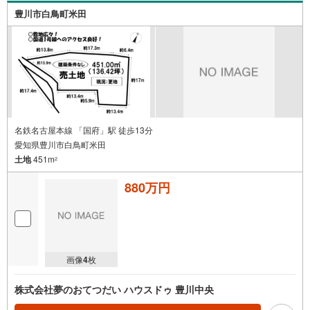
豊川市白鳥町米田
名鉄名古屋本線 「国府」駅 徒歩13分
愛知県豊川市白鳥町米田
土地
451m
2
880万円
画像
4
枚
株式会社夢のおてつだい ハウスドゥ 豊川中央