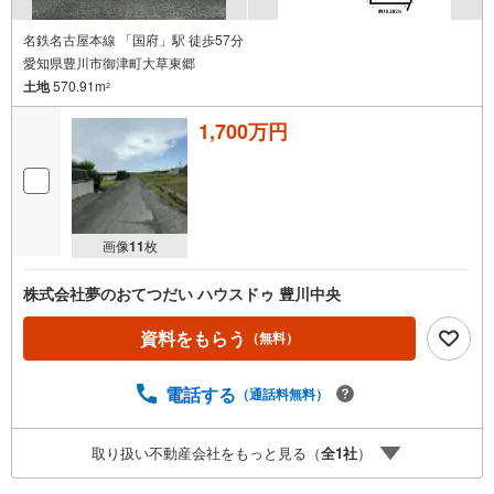
名鉄名古屋本線 「国府」駅 徒歩57分
愛知県豊川市御津町大草東郷
土地
570.91m
2
1,700万円
画像
11
枚
株式会社夢のおてつだい ハウスドゥ 豊川中央
資料をもらう
（無料）
電話する
（通話料無料）
取り扱い不動産会社をもっと見る（
全
1
社
）