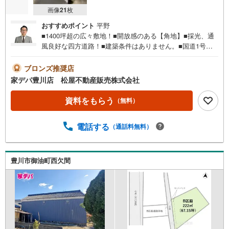
画像
21
枚
おすすめポイント
平野
■1400坪超の広々敷地！■開放感のある【角地】■採光、通
風良好な四方道路！■建築条件はありません。■国道1号線
沿いにあり、カーアクセス良好！■ライフインフォメーショ
ン ・国府小学校 徒歩20分 ・西部中学校 徒歩26
ブロンズ推奨店
分 ・さつき保育園 徒歩18分●家デパ 松屋不動産販売
家デパ豊川店 松屋不動産販売株式会社
のつよみ●・豊橋市・豊川市・知立市・浜松市の4店舗営業
中！三河エリア・遠州エリアの物件ならおまかせくださ
資料をもらう
（無料）
い。新築戸建、中古戸建、中古マンション、土地をお客様
のご希望に合わせてご提案いたします！・中古物件のリフ
電話する
（通話料無料）
ォーム実績多数！中古物件をご購入の際、約70％という多
くの方々がリフォームを行っています。新築購入より低コ
ストで、新築同様の快適なお住まいを実現できます。・キ
ッズスペース用意しております。ぜひご家族そろってご来
豊川市御油町西欠間
場ください。・営業時間 午前9時00分～午後6時30分 （定
休日:水曜日）この時間帯はお電話でのお問い合わせがスム
ーズにご案内できます。右下の電話ボタンをタッチ！もし
くはお気軽にお電話ください。