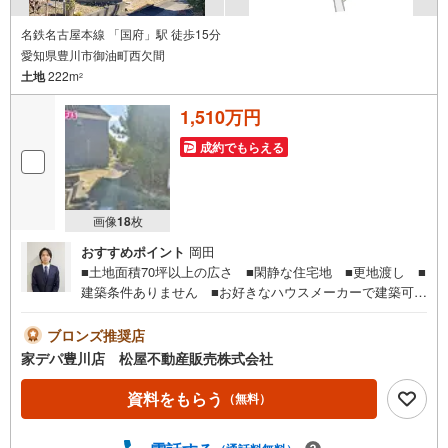
名鉄名古屋本線 「国府」駅 徒歩15分
愛知県豊川市御油町西欠間
土地
222m
2
1,510万円
成約でもらえる
画像
18
枚
おすすめポイント
岡田
■土地面積70坪以上の広さ ■閑静な住宅地 ■更地渡し ■
建築条件ありません ■お好きなハウスメーカーで建築可
能 ■国道1号線が近くマイカー通勤に便利 ■御油駅まで
徒歩7分●家デパ 松屋不動産販売 のつよみ●・豊橋市・豊
ブロンズ推奨店
川市・知立市・浜松市の4店舗営業中！三河エリア・遠州エ
家デパ豊川店 松屋不動産販売株式会社
リアの物件ならおまかせください。新築戸建、中古戸建、
中古マンション、土地をお客様のご希望に合わせてご提案
資料をもらう
（無料）
いたします！・中古物件のリフォーム実績多数！中古物件
をご購入の際、約70％という多くの方々がリフォームを行