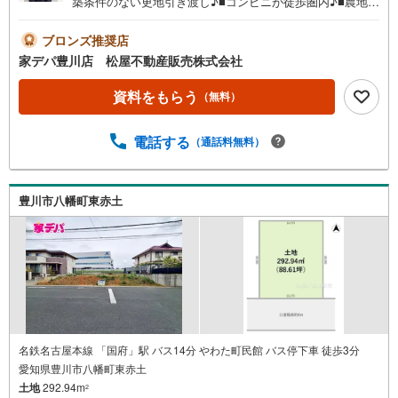
築条件のない更地引き渡し♪■コンビニが徒歩圏内♪■農地転
用申請要●家デパ 松屋不動産販売 のつよみ●・豊橋市・豊
川市・知立市・浜松市の4店舗営業中！三河エリア・遠州エ
ブロンズ推奨店
リアの物件ならおまかせください。新築戸建、中古戸建、
家デパ豊川店 松屋不動産販売株式会社
中古マンション、土地をお客様のご希望に合わせてご提案
いたします！・中古物件のリフォーム実績多数！中古物件
資料をもらう
（無料）
をご購入の際、約70％という多くの方々がリフォームを行
っています。新築購入より低コストで、新築同様の快適な
電話する
（通話料無料）
お住まいを実現できます。・キッズスペース用意しており
ます。ぜひご家族そろってご来場ください。・営業時間 午
前9時00分～午後6時30分 （定休日:水曜日）この時間帯は
お電話でのお問い合わせがスムーズにご案内できます。右
豊川市八幡町東赤土
下の電話ボタンをタッチ！もしくはお気軽にお電話くださ
い。
名鉄名古屋本線 「国府」駅 バス14分 やわた町民館 バス停下車 徒歩3分
愛知県豊川市八幡町東赤土
土地
292.94m
2