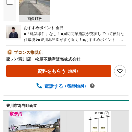
画像
17
枚
おすすめポイント
金沢
■「建築条件」なし！■周辺商業施設が充実していて便利な
住環境♪■豊川為当ICがすぐ近く！■おすすめポイント ・
前面道路が広くて見通しが良く、駐車スペースの出入りも
安心です。 ・保育施設や公園が近く子育てしやすい環境
ブロンズ推奨店
です。 ・買い物施設が近く生活環境良好！●家デパ 松屋
家デパ豊川店 松屋不動産販売株式会社
不動産販売 のつよみ●・豊橋市・豊川市・知立市・浜松市
の4店舗営業中！三河エリア・遠州エリアの物件ならおまか
資料をもらう
（無料）
せください。新築戸建、中古戸建、中古マンション、土地
をお客様のご希望に合わせてご提案いたします！・中古物
電話する
（通話料無料）
件のリフォーム実績多数！中古物件をご購入の際、約70％
という多くの方々がリフォームを行っています。新築購入
より低コストで、新築同様の快適なお住まいを実現できま
す。・キッズスペース用意しております。ぜひご家族そろ
豊川市為当町新道
ってご来場ください。・営業時間 午前9時00分～午後6時30
分 （定休日:水曜日）この時間帯はお電話でのお問い合わせ
がスムーズにご案内できます。右下の電話ボタンをタッ
チ！もしくはお気軽にお電話ください。