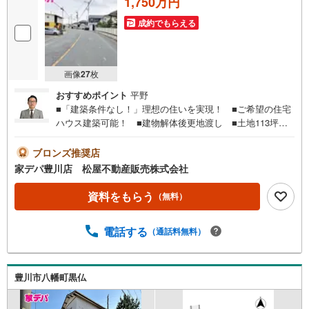
1,750万円
成約でもらえる
画像
27
枚
おすすめポイント
平野
■「建築条件なし！」理想の住いを実現！ ■ご希望の住宅
ハウス建築可能！ ■建物解体後更地渡し ■土地113坪以
上と広々 ■国道1号線までカーアクセスス良好 ■前面道
路も広々●家デパ 松屋不動産販売 のつよみ●・豊橋市・豊
ブロンズ推奨店
川市・知立市・浜松市の4店舗営業中！三河エリア・遠州エ
家デパ豊川店 松屋不動産販売株式会社
リアの物件ならおまかせください。新築戸建、中古戸建、
中古マンション、土地をお客様のご希望に合わせてご提案
資料をもらう
（無料）
いたします！・中古物件のリフォーム実績多数！中古物件
をご購入の際、約70％という多くの方々がリフォームを行
電話する
（通話料無料）
っています。新築購入より低コストで、新築同様の快適な
お住まいを実現できます。・キッズスペース用意しており
ます。ぜひご家族そろってご来場ください。・営業時間 午
前9時00分～午後6時30分 （定休日:水曜日）この時間帯は
豊川市八幡町黒仏
お電話でのお問い合わせがスムーズにご案内できます。右
下の電話ボタンをタッチ！もしくはお気軽にお電話くださ