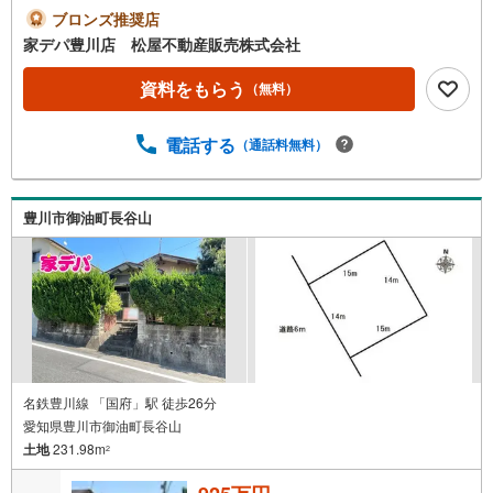
築条件なし】 ・間取や外観などご家族の希望を取り入れ
ブロンズ推奨店
やすい整形地 ・保育施設や公園が近く子育て世帯にもお
家デパ豊川店 松屋不動産販売株式会社
すすめ●家デパ 松屋不動産販売 のつよみ●・豊橋市・豊川
市・知立市・浜松市の4店舗営業中！三河エリア・遠州エリ
資料をもらう
（無料）
アの物件ならおまかせください。新築戸建、中古戸建、中
古マンション、土地をお客様のご希望に合わせてご提案い
電話する
（通話料無料）
たします！・中古物件のリフォーム実績多数！中古物件を
ご購入の際、約70％という多くの方々がリフォームを行っ
ています。新築購入より低コストで、新築同様の快適なお
住まいを実現できます。・キッズスペース用意しておりま
豊川市御油町長谷山
す。ぜひご家族そろってご来場ください。・営業時間 午前
9時00分～午後6時30分 （定休日:水曜日）この時間帯はお
電話でのお問い合わせがスムーズにご案内できます。右下
の電話ボタンをタッチ！もしくはお気軽にお電話くださ
い。
名鉄豊川線 「国府」駅 徒歩26分
愛知県豊川市御油町長谷山
土地
231.98m
2