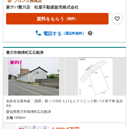
ブロンズ推奨店
お買い物や生活に便利な施設が周辺に充実の住環境●家デ
家デパ豊川店 松屋不動産販売株式会社
パ 松屋不動産販売 のつよみ●・豊橋市・豊川市・知立
市・浜松市の4店舗営業中！三河エリア・遠州エリアの物件
資料をもらう
（無料）
ならおまかせください。新築戸建、中古戸建、中古マンシ
ョン、土地をお客様のご希望に合わせてご提案いたしま
電話する
（通話料無料）
す！・中古物件のリフォーム実績多数！中古物件をご購入
の際、約70％という多くの方々がリフォームを行っていま
す。新築購入より低コストで、新築同様の快適なお住まい
を実現できます。・キッズスペース用意しております。ぜ
豊川市御津町広石船津
ひご家族そろってご来場ください。・営業時間 午前9時00
分～午後6時30分 （定休日:水曜日）この時間帯はお電話で
のお問い合わせがスムーズにご案内できます。右下の電話
ボタンをタッチ！もしくはお気軽にお電話ください。
名鉄名古屋本線 「国府」駅 バス9分 たけもとクリニック前 バス停下車 徒歩
4分
愛知県豊川市御津町広石船津
土地
1056m
2