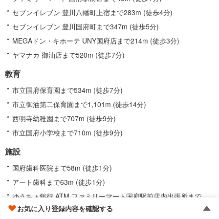
セブンイレブン 豊川八幡町上宿まで283m (徒歩4分)
セブンイレブン 豊川国府町まで347m (徒歩5分)
MEGAドン・キホーテ UNY国府店まで214m (徒歩3分)
ヤマナカ 御油店まで520m (徒歩7分)
教育
市立国府保育園まで534m (徒歩7分)
市立御油第二保育園まで1,101m (徒歩14分)
西明寺幼稚園まで707m (徒歩9分)
市立国府小学校まで710m (徒歩9分)
施設
国府歯科医院まで58m (徒歩1分)
アート歯科まで63m (徒歩1分)
ゆうちょ銀行 ATM ファミリーマート国府駅前店内出張所まで
38m (徒歩1分)
お気に入り登録内容を確認する