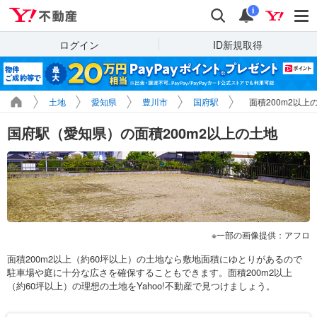
Yahoo!不動産
検索
通知
i
ログイン
ID新規取得
土地
愛知県
豊川市
国府駅
面積200m2以上
国府駅（愛知県）の面積200m2以上の土地
一部の画像提供：アフロ
面積200m2以上（約60坪以上）の土地なら敷地面積にゆとりがあるので
駐車場や庭に十分な広さを確保することもできます。面積200m2以上
（約60坪以上）の理想の土地をYahoo!不動産で見つけましょう。