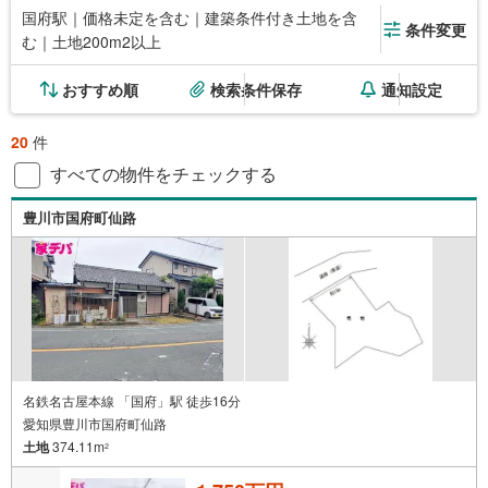
国府駅｜価格未定を含む｜建築条件付き土地を含
条件変更
む｜土地200m2以上
おすすめ順
検索条件保存
通知設定
20
件
すべての物件をチェックする
豊川市国府町仙路
名鉄名古屋本線 「国府」駅 徒歩16分
愛知県豊川市国府町仙路
土地
374.11m
2