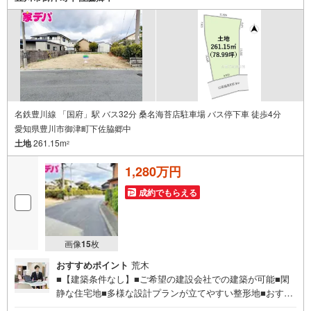
の電話ボタンをタッチ！もしくはお気軽にお電話くださ
い。
名鉄豊川線 「国府」駅 バス32分 桑名海苔店駐車場 バス停下車 徒歩4分
愛知県豊川市御津町下佐脇郷中
土地
261.15m
2
1,280万円
成約でもらえる
画像
15
枚
おすすめポイント
荒木
■【建築条件なし】■ご希望の建設会社での建築が可能■閑
静な住宅地■多様な設計プランが立てやすい整形地■おすす
めポイント ・お好きなハウスメーカーなどが選べる【建