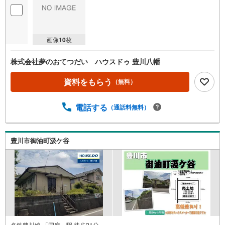
画像
10
枚
株式会社夢のおてつだい ハウスドゥ 豊川八幡
資料をもらう
（無料）
電話する
（通話料無料）
豊川市御油町汲ケ谷
名鉄豊川線 「国府」駅 徒歩21分