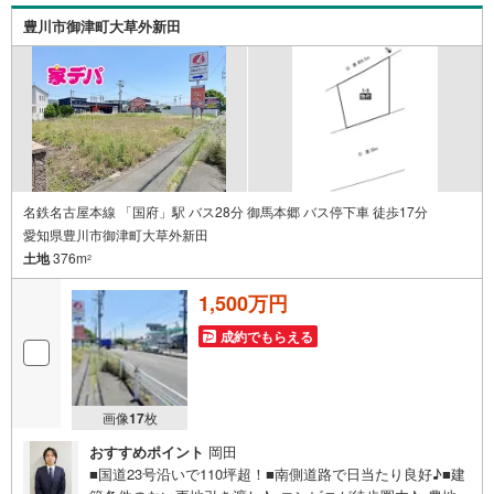
ってご来場ください。・営業時間 午前9時00分～午後6時30
豊川市御津町大草外新田
分 （定休日:水曜日）この時間帯はお電話でのお問い合わせ
がスムーズにご案内できます。右下の電話ボタンをタッ
チ！もしくはお気軽にお電話ください。
名鉄名古屋本線 「国府」駅 バス28分 御馬本郷 バス停下車 徒歩17分
愛知県豊川市御津町大草外新田
土地
376m
2
1,500万円
成約でもらえる
画像
17
枚
おすすめポイント
岡田
■国道23号沿いで110坪超！■南側道路で日当たり良好♪■建