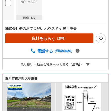
を
マ
イ
画像
11
枚
ペ
ー
株式会社夢のおてつだい ハウスドゥ 豊川中央
ジ
に
資料をもらう
（無料）
保
存
電話する
（通話料無料）
す
る
取り扱い不動産会社をもっと見る（
全
1
社
）
豊川市御津町大草東郷