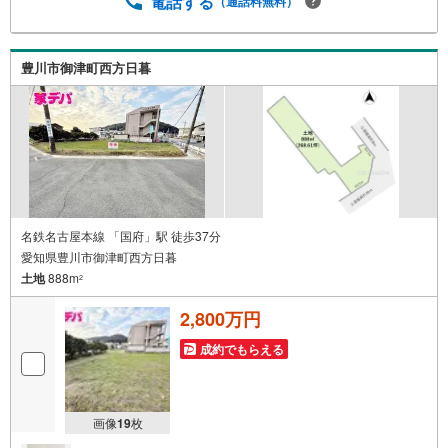
電話する
（通話料無料）
っています。新築購入より低コストで、新築同様の快適な
お住まいを実現できます。・キッズスペース用意しており
ます。ぜひご家族そろってご来場ください。・営業時間 午
前9時00分～午後6時30分 （定休日:水曜日）この時間帯は
豊川市御津町西方日暮
お電話でのお問い合わせがスムーズにご案内できます。右
下の電話ボタンをタッチ！もしくはお気軽にお電話くださ
い。
名鉄名古屋本線 「国府」駅 徒歩37分
愛知県豊川市御津町西方日暮
土地
888m
2
2,800万円
成約でもらえる
画像
19
枚