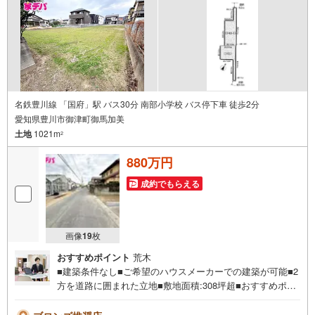
案内できます。右下の電話ボタンをタッチ！もしくはお気
軽にお電話ください。
名鉄豊川線 「国府」駅 バス30分 南部小学校 バス停下車 徒歩2分
愛知県豊川市御津町御馬加美
土地
1021m
2
880万円
成約でもらえる
画像
19
枚
おすすめポイント
荒木
■建築条件なし■ご希望のハウスメーカーでの建築が可能■2
方を道路に囲まれた立地■敷地面積:308坪超■おすすめポイ
ント ・理想のお家づくりが可能な【建築条件なし】 ・
敷地面積広々！間取りや外観などの希望が叶いやすい ・